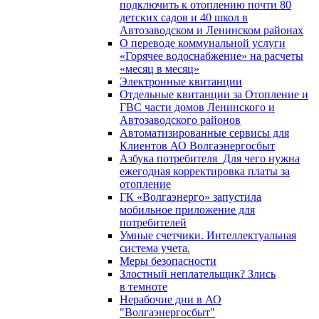
подключить к отоплению почти 80
детских садов и 40 школ в
Автозаводском и Ленинском районах
О переводе коммунальной услуги
«Горячее водоснабжение» на расчеты
«месяц в месяц»
Электронные квитанции
Отдельные квитанции за Отопление и
ГВС части домов Ленинского и
Автозаводского районов
Автоматизированные сервисы для
Клиентов АО Волгаэнергосбыт
Азбука потребителя_Для чего нужна
ежегодная корректировка платы за
отопление
ГК «Волгаэнерго» запустила
мобильное приложение для
потребителей
Умные счетчики. Интеллектуальная
система учета.
Меры безопасности
Злостный неплательщик? Злись
в темноте
Нерабочие дни в АО
"Волгаэнергосбыт"