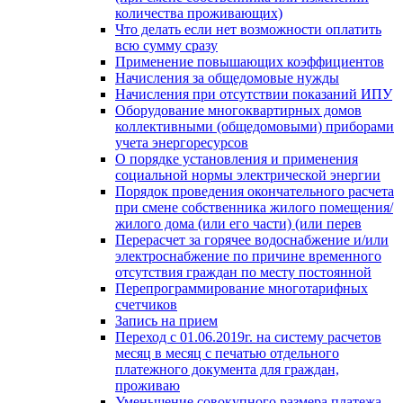
количества проживающих)
Что делать если нет возможности оплатить
всю сумму сразу
Применение повышающих коэффициентов
Начисления за общедомовые нужды
Начисления при отсутствии показаний ИПУ
Оборудование многоквартирных домов
коллективными (общедомовыми) приборами
учета энергоресурсов
О порядке установления и применения
социальной нормы электрической энергии
Порядок проведения окончательного расчета
при смене собственника жилого помещения/
жилого дома (или его части) (или перев
Перерасчет за горячее водоснабжение и/или
электроснабжение по причине временного
отсутствия граждан по месту постоянной
Перепрограммирование многотарифных
счетчиков
Запись на прием
Переход с 01.06.2019г. на систему расчетов
месяц в месяц с печатью отдельного
платежного документа для граждан,
проживаю
Уменьшение совокупного размера платежа