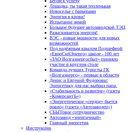
Бегом к успеху
Лошадка, ты такая тепленькая
Новоселье с барьерами
Энергия в крови!
Испытание зимой
Большое будущее автозаводской ТЭЦ
Разыскивается энергия!
ВЭС - новые мощности для новых
возможностей
Под надёжным крылом Подшефной
«ЕвроСибЭнерго» школе - 100 лет
«ЗАО Волгаэнергосбыт» приняло
участие в круглом столе
Команда лучших Туристы ГК
«Волгаэнерго» - первые в области
Денис и Евгений Федоровы:
Энергетику для нас выбрал папа.
«Стабильность и развитие» (газета
«КомерсантЪ»)
«Энергетическое «сердце» бьется
ровно» (газета «Автозаводец»)
СБЫТовое сотрудничество
Автозавод «энергичный»
Главный энергетик
Инструкции