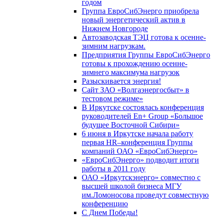
годом
Группа ЕвроСибЭнерго приобрела
новый энергетический актив в
Нижнем Новгороде
Автозаводская ТЭЦ готова к осенне-
зимним нагрузкам.
Предприятия Группы ЕвроСибЭнерго
готовы к прохождению осенне-
зимнего максимума нагрузок
Разыскивается энергия!
Сайт ЗАО «Волгаэнергосбыт» в
тестовом режиме»
В Иркутске состоялась конференция
руководителей En+ Group «Большое
будущее Восточной Сибири»
6 июня в Иркутске начала работу
первая HR–конференция Группы
компаний ОАО «ЕвроСибЭнерго»
«ЕвроСибЭнерго» подводит итоги
работы в 2011 году
ОАО «Иркутскэнерго» совместно с
высшей школой бизнеса МГУ
им.Ломоносова проведут совместную
конференцию
С Днем Победы!