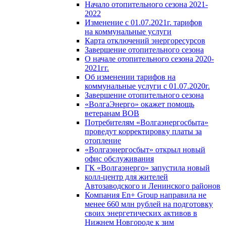
Начало отопительного сезона 2021-
2022
Изменение с 01.07.2021г. тарифов
на коммунальные услуги
Карта отключений энергоресурсов
Завершение отопительного сезона
О начале отопительного сезона 2020-
2021гг.
Об изменении тарифов на
коммунальные услуги с 01.07.2020г.
Завершение отопительного сезона
«ВолгаЭнерго» окажет помощь
ветеранам ВОВ
Потребителям «Волгаэнергосбыта»
проведут корректировку платы за
отопление
«Волгаэнергосбыт» открыл новый
офис обслуживания
ГК «Волгаэнерго» запустила новый
колл-центр для жителей
Автозаводского и Ленинского районов
Компания En+ Group направила не
менее 660 млн рублей на подготовку
своих энергетических активов в
Нижнем Новгороде к зим