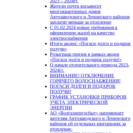
2023 – 2024гг.
Жители почти восьмисот
многоквартирных домов
Автозаводского и Ленинского районов
заплатят меньше за отопление
С 01.02.2024 новые требования к
оформлению жалоб на качество
электроснабжения
Итоги акции: «Погаси долги и подарок
получи»
Розыгрыш призов в рамках акции
«Погаси долги и подарок получи!»
О начале отопительного периода 2023-
2024гг.
ВНИМАНИЕ! ОТКЛЮЧЕНИЕ
ГОРЯЧЕГО ВОДОСНАБЖЕНИЯ!
ПОГАСИ ДОЛГИ И ПОДАРОК
ПОЛУЧИ!
ГРАФИК УСТАНОВКИ ПРИБОРОВ
УЧЕТА ЭЛЕКТРИЧЕСКОЙ
ЭНЕРГИИ
АО «Волгаэнергосбыт» напоминает
жителям Автозаводского и Ленинского
районов об отдельных квитанциях за
отопление.