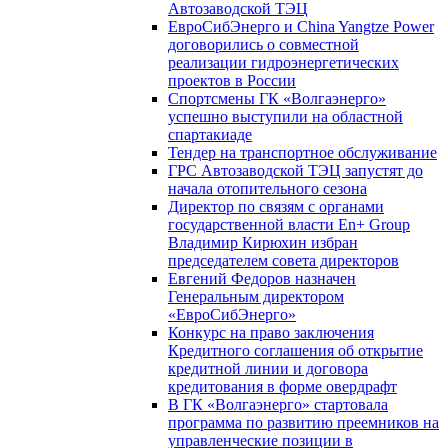
Автозаводской ТЭЦ
ЕвроСибЭнерго и China Yangtze Power
договорились о совместной
реализации гидроэнергетических
проектов в России
Спортсмены ГК «Волгаэнерго»
успешно выступили на областной
спартакиаде
Тендер на транспортное обслуживание
ГРС Автозаводской ТЭЦ запустят до
начала отопительного сезона
Директор по связям с органами
государственной власти En+ Group
Владимир Кирюхин избран
председателем совета директоров
Евгений Федоров назначен
Генеральным директором
«ЕвроСибЭнерго»
Конкурс на право заключения
Кредитного соглашения об открытие
кредитной линии и договора
кредитования в форме овердрафт
В ГК «Волгаэнерго» стартовала
программа по развитию преемников на
управленческие позиции в