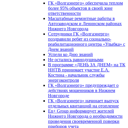
ГК «Волгаэнерго» обеспечила теплом
более 95% объектов в своей зоне
ответственности
Масштабные ремонтные работы в
Автозаводском и Ленинском районах
Нижнего Новгорода
Сотрудники ГК «Волгаэнерго»
поздравили ребят из социально-
реабилитационного центра «Улыбка» с
Днем знаний
Успели ко Дню знаний
Не остались равнодушными
В программе «ДЕНЬ ЗА ДНЕМ» на ТК
ННТВ принимает участие Е.А.
Костина - начальник службы
энергоконтроля
ГК «Волгаэнерго» предупреждает о
действиях мошенников в Нижнем
Новгороде
ГК «Волгаэнерго» начинает выпуск
отдельных квитанций на отопление
En+ Group информирует жителей
Нижнего Новгорода о необходимости
проведения своевременной поверки
приборов учета