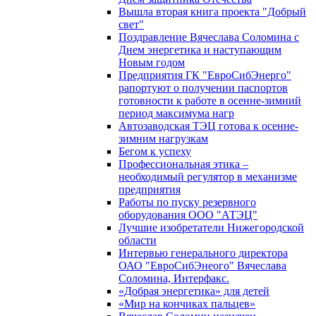
Вышла вторая книга проекта "Добрый
свет"
Поздравление Вячеслава Соломина с
Днем энергетика и наступающим
Новым годом
Предприятия ГК "ЕвроСибЭнерго"
рапортуют о получении паспортов
готовности к работе в осенне-зимний
период максимума нагр
Автозаводская ТЭЦ готова к осенне-
зимним нагрузкам
Бегом к успеху
Профессиональная этика –
необходимый регулятор в механизме
предприятия
Работы по пуску резервного
оборудования ООО "АТЭЦ"
Лучшие изобретатели Нижегородской
области
Интервью генерального директора
ОАО "ЕвроСибЭнеого" Вячеслава
Соломина, Интерфакс.
«Добрая энергетика» для детей
«Мир на кончиках пальцев»