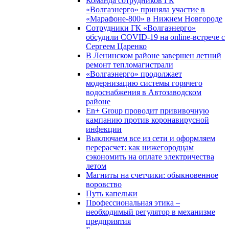
Команда сотрудников ГК
«Волгаэнерго» приняла участие в
«Марафоне-800» в Нижнем Новгороде
Сотрудники ГК «Волгаэнерго»
обсудили COVID-19 на online-встрече с
Сергеем Царенко
В Ленинском районе завершен летний
ремонт тепломагистрали
«Волгаэнерго» продолжает
модернизацию системы горячего
водоснабжения в Автозаводском
районе
En+ Group проводит прививочную
кампанию против коронавирусной
инфекции
Выключаем все из сети и оформляем
перерасчет: как нижегородцам
сэкономить на оплате электричества
летом
Магниты на счетчики: обыкновенное
воровство
Путь капельки
Профессиональная этика –
необходимый регулятор в механизме
предприятия