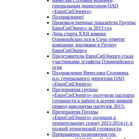
Вячеслав Соломин назначен
генеральным директором ОАО
«ЕвроСибЭнерго»
Поздравление!
Производственные показатели Группы
ЕвроСибЭнерго за 2013 год
День старта XXII зимних
Олимпийских игр в Сочи отметят
компании, входящие в Группу
ЕвроСибЭнерго
Представители ЕвроСибЭнерго стали
участниками эстафеты Олимпийского
огня
Поздравление Вячеслава Соломина,
и.о. генерального директора ОАО
«ЕвроСибЭнерго»
Предприятия группы
«ЕвроСибЭнерго» получили паспорта
готовности к работе в осенне-зимний
период максимума нагрузок 2013-
Предприятия Группы
«ЕвроСибЭнерго» подошли к
отопительному сезону 2013-2014 гг. в
полной технической готовности
Прекращены полномочия ген.