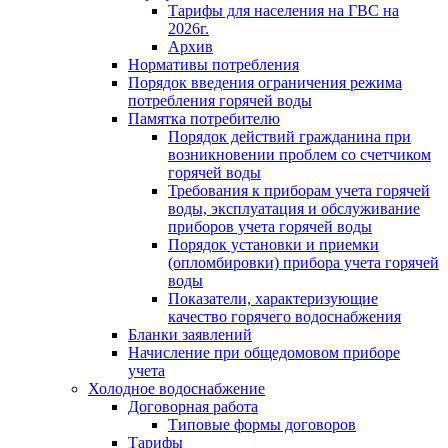
Тарифы для населения на ГВС на
2026г.
Архив
Нормативы потребления
Порядок введения ограничения режима
потребления горячей воды
Памятка потребителю
Порядок действий гражданина при
возникновении проблем со счетчиком
горячей воды
Требования к приборам учета горячей
воды, эксплуатация и обслуживание
приборов учета горячей воды
Порядок установки и приемки
(опломбировки) прибора учета горячей
воды
Показатели, характеризующие
качество горячего водоснабжения
Бланки заявлений
Начисление при общедомовом приборе
учета
Холодное водоснабжение
Договорная работа
Типовые формы договоров
Тарифы