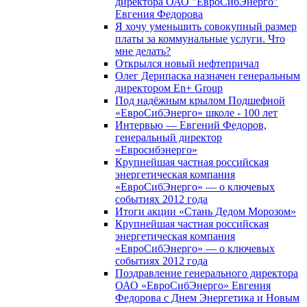
директора ОАО "ЕвроСибЭнерго"
Евгения Федорова
Я хочу уменьшить совокупный размер
платы за коммунальные услуги. Что
мне делать?
Открылся новый нефтепричал
Олег Дерипаска назначен генеральным
директором En+ Group
Под надёжным крылом Подшефной
«ЕвроСибЭнерго» школе - 100 лет
Интервью — Евгений Федоров,
генеральный директор
«Евросибэнерго»
Крупнейшая частная российская
энергетическая компания
«ЕвроСибЭнерго» — о ключевых
событиях 2012 года
Итоги акции «Стань Дедом Морозом»
Крупнейшая частная российская
энергетическая компания
«ЕвроСибЭнерго» — о ключевых
событиях 2012 года
Поздравление генерального директора
ОАО «ЕвроСибЭнерго» Евгения
Федорова с Днем Энергетика и Новым