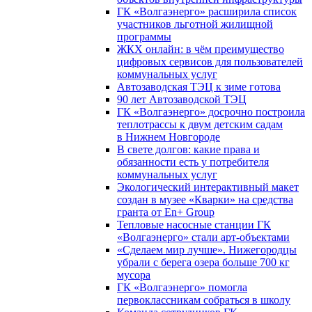
ГК «Волгаэнерго» расширила список
участников льготной жилищной
программы
ЖКХ онлайн: в чём преимущество
цифровых сервисов для пользователей
коммунальных услуг
Автозаводская ТЭЦ к зиме готова
90 лет Автозаводской ТЭЦ
ГК «Волгаэнерго» досрочно построила
теплотрассы к двум детским садам
в Нижнем Новгороде
В свете долгов: какие права и
обязанности есть у потребителя
коммунальных услуг
Экологический интерактивный макет
создан в музее «Кварки» на средства
гранта от En+ Group
Тепловые насосные станции ГК
«Волгаэнерго» стали арт-объектами
«Сделаем мир лучше». Нижегородцы
убрали с берега озера больше 700 кг
мусора
ГК «Волгаэнерго» помогла
первоклассникам собраться в школу