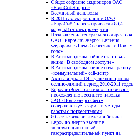
Общее собрание акционеров ОАО
«ЕвроСибЭнерго»
Всемирный день воды
В 2011 г. электростанции ОАО
«ЕвроСибЭнерго» произвели 80,4
млрд. кВтч электроэнергии
Поздравление генерального директора
ОАО "ЕвроСибЭнерго" Евгения
Федорова с Днем Энергетика и Новым
годом
В Автозаводском районе стартовала
акция «В свободном доступе»
В Автозаводском районе начал работу
«коммунальный» call-центр
Автозаводская ТЭЦ успешно прошла
осенне-зимний период 2010-2011 годов
ЕвроСибЭнерго активно готовится к
прохождению весеннего паводка
ЗАО «Волгаэнергосбыт»
совершенствует формы и методы
работы с потребителями
80 лет «сказке из железа и бетона»
ЕвроСибЭнерго вводит в
эксплуатацию новый
газораспределительный пункт на