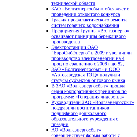
технической области
ЗАО «Волгаэнергосбыт» объявляет о
проведении открытого конкурса
График профилактического ремонта
систем горячего водоснабжения
Предприятия Группы «Волгаэнерго»
осваивают принципы бережливого
производства
Электростанции ОАО
"ЕвроСибЭнерго" в 2009 г увеличили
производство электроэнергии на 4
проц по сравнению с 2008 г до 82,
ЗАО «Волгаэнергосбыт» и ООО
«Автозаводская ТЭЦ» получили
статусы субъектов оптового рынка
В ЗАО «Волгаэнергосбыт» прошла
серия корпоративных тренингов по
программе «Генерация лидерства»
Руководители ЗАО «Волгаэнергосбыт»
поздравили воспитанников
подшефного дошкольного
образовательного учреждения с
праздни
АО «Волгаэнергосбыт»
совершенствует формы работы с