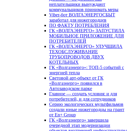
неплательщики вынуждают
коммунальщиков принимать меры
Viber-бот ВОЛГАЭНЕРГОСБЫТ
заработал для нижегородцев
ПО ФАКТУ ПОТРЕБЛЕНИЯ
ГК «ВОЛГАЭНЕРГО» ЗАПУСТИЛА
МОБИЛЬНОЕ ПРИЛОЖЕНИЕ ДЛЯ
ПОТРЕБИТЕЛЕЙ
ГК «ВОЛГАЭНЕРГО» УЛУЧШИЛА
ТЕХОБСЛУЖИВАНИЕ
ТРУБОПРОВОДОВ ДВУХ
КОТЕЛЬНЫХ
ГК «Волгаэнерго»: ТОП-5 событий с
энергией тепла
Световой арт-объект от ГК
«Волгаэнерго» появился в
Автозаводском парке
Главное — создать условия: и для
потребителей, и для сотрудников
Серию экологических мультфильмов
создали юные нижегородцы на грант
от En+ Group
ГК «Волгаэнерго» завершила
очередной этап модернизации
объектов внутренней инфраструктуры