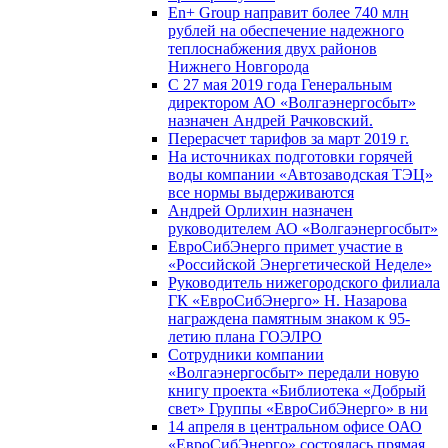
En+ Group направит более 740 млн
рублей на обеспечение надежного
теплоснабжения двух районов
Нижнего Новгорода
С 27 мая 2019 года Генеральным
директором АО «Волгаэнергосбыт»
назначен Андрей Рачковский.
Перерасчет тарифов за март 2019 г.
На источниках подготовки горячей
воды компании «Автозаводская ТЭЦ»
все нормы выдерживаются
Андрей Орлихин назначен
руководителем АО «Волгаэнергосбыт»
ЕвроСибЭнерго примет участие в
«Российской Энергетической Неделе»
Руководитель нижегородского филиала
ГК «ЕвроСибЭнерго» Н. Назарова
награждена памятным знаком к 95-
летию плана ГОЭЛРО
Сотрудники компании
«Волгаэнергосбыт» передали новую
книгу проекта «Библиотека «Добрый
свет» Группы «ЕвроСибЭнерго» в ни
14 апреля в центральном офисе ОАО
«ЕвроСибЭнерго» состоялась прямая