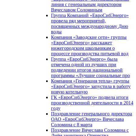
линия с генеральным директором
Вячеславом Соломиным
Группа Компаний «ЕвроСибЭнерго»
провела ряд мероприятий,
посвященных международному Дню
воды
Компания «Заводские сети» группы
«ЕвроСибЭнерго» расскажет
нижегородским школьникам о
процессе производства питьевой вод
Группа «ЕвроСибЭнерго» была
отмечена одной из лучших при
подведении итогов национальной
программы «Лучшие социальные про
Компания «Генерация тепла» группы
«ЕвроСибЭнерго» запустила в работу
новую котельную
ГК «ЕвроСибЭнерго» подвела итоги
производственной деятельности в 2014
году
Поздравление генерального директора
ОАО «ЕвроСибЭнерго» Вячеслава
Соломина с 8 марта
Поздравление Вячеслава Соломина с
Днём защитника Отечества