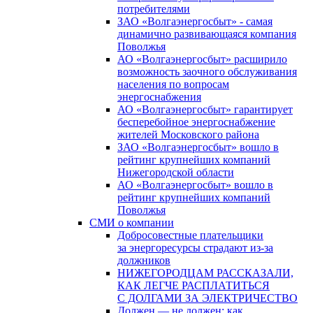
потребителями
ЗАО «Волгаэнергосбыт» - самая
динамично развивающаяся компания
Поволжья
АО «Волгаэнергосбыт» расширило
возможность заочного обслуживания
населения по вопросам
энергоснабжения
АО «Волгаэнергосбыт» гарантирует
бесперебойное энергоснабжение
жителей Московского района
ЗАО «Волгаэнергосбыт» вошло в
рейтинг крупнейших компаний
Нижегородской области
АО «Волгаэнергосбыт» вошло в
рейтинг крупнейших компаний
Поволжья
СМИ о компании
Добросовестные плательщики
за энергоресурсы страдают из-за
должников
НИЖЕГОРОДЦАМ РАССКАЗАЛИ,
КАК ЛЕГЧЕ РАСПЛАТИТЬСЯ
С ДОЛГАМИ ЗА ЭЛЕКТРИЧЕСТВО
Должен — не должен: как