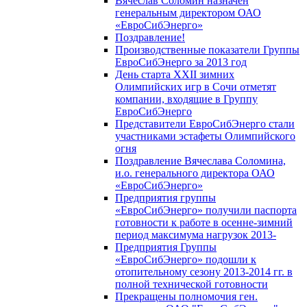
Вячеслав Соломин назначен
генеральным директором ОАО
«ЕвроСибЭнерго»
Поздравление!
Производственные показатели Группы
ЕвроСибЭнерго за 2013 год
День старта XXII зимних
Олимпийских игр в Сочи отметят
компании, входящие в Группу
ЕвроСибЭнерго
Представители ЕвроСибЭнерго стали
участниками эстафеты Олимпийского
огня
Поздравление Вячеслава Соломина,
и.о. генерального директора ОАО
«ЕвроСибЭнерго»
Предприятия группы
«ЕвроСибЭнерго» получили паспорта
готовности к работе в осенне-зимний
период максимума нагрузок 2013-
Предприятия Группы
«ЕвроСибЭнерго» подошли к
отопительному сезону 2013-2014 гг. в
полной технической готовности
Прекращены полномочия ген.