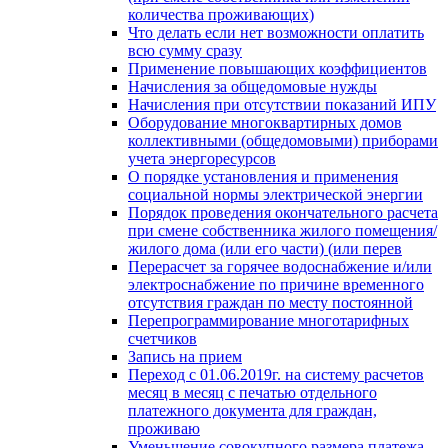
количества проживающих)
Что делать если нет возможности оплатить
всю сумму сразу
Применение повышающих коэффициентов
Начисления за общедомовые нужды
Начисления при отсутствии показаний ИПУ
Оборудование многоквартирных домов
коллективными (общедомовыми) приборами
учета энергоресурсов
О порядке установления и применения
социальной нормы электрической энергии
Порядок проведения окончательного расчета
при смене собственника жилого помещения/
жилого дома (или его части) (или перев
Перерасчет за горячее водоснабжение и/или
электроснабжение по причине временного
отсутствия граждан по месту постоянной
Перепрограммирование многотарифных
счетчиков
Запись на прием
Переход с 01.06.2019г. на систему расчетов
месяц в месяц с печатью отдельного
платежного документа для граждан,
проживаю
Уменьшение совокупного размера платежа