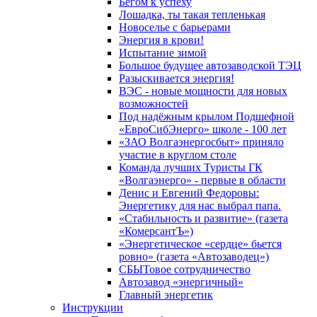
Бегом к успеху
Лошадка, ты такая тепленькая
Новоселье с барьерами
Энергия в крови!
Испытание зимой
Большое будущее автозаводской ТЭЦ
Разыскивается энергия!
ВЭС - новые мощности для новых
возможностей
Под надёжным крылом Подшефной
«ЕвроСибЭнерго» школе - 100 лет
«ЗАО Волгаэнергосбыт» приняло
участие в круглом столе
Команда лучших Туристы ГК
«Волгаэнерго» - первые в области
Денис и Евгений Федоровы:
Энергетику для нас выбрал папа.
«Стабильность и развитие» (газета
«КомерсантЪ»)
«Энергетическое «сердце» бьется
ровно» (газета «Автозаводец»)
СБЫТовое сотрудничество
Автозавод «энергичный»
Главный энергетик
Инструкции