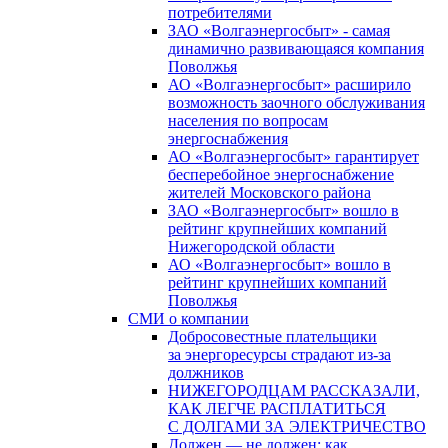
потребителями
ЗАО «Волгаэнергосбыт» - самая
динамично развивающаяся компания
Поволжья
АО «Волгаэнергосбыт» расширило
возможность заочного обслуживания
населения по вопросам
энергоснабжения
АО «Волгаэнергосбыт» гарантирует
бесперебойное энергоснабжение
жителей Московского района
ЗАО «Волгаэнергосбыт» вошло в
рейтинг крупнейших компаний
Нижегородской области
АО «Волгаэнергосбыт» вошло в
рейтинг крупнейших компаний
Поволжья
СМИ о компании
Добросовестные плательщики
за энергоресурсы страдают из-за
должников
НИЖЕГОРОДЦАМ РАССКАЗАЛИ,
КАК ЛЕГЧЕ РАСПЛАТИТЬСЯ
С ДОЛГАМИ ЗА ЭЛЕКТРИЧЕСТВО
Должен — не должен: как