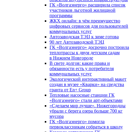
ГК «Волгаэнерго» расширила список
участников льготной жилищной
программы
ЖКХ онлайн: в чём преимущество
цифровых сервисов для пользователей
коммунальных услуг
Автозаводская ТЭЦ к зиме готова
90 лет Автозаводской ТЭЦ
ГК «Волгаэнерго» досрочно построила
теплотрассы к двум детским садам
в Нижнем Новгороде
В свете долгов: какие права и
обязанности есть у потребителя
коммунальных услуг
Экологический интерактивный макет
создан в музее «Кварки» на средства
гранта от En+ Group
Тепловые насосные станции ГК
«Волгаэнерго» стали арт-объектами
«Сделаем мир лучше». Нижегородцы
убрали с берега озера больше 700 кг
мусора
ГК «Волгаэнерго» помогла
первоклассникам собраться в школу