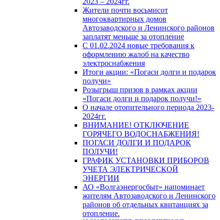
2023 – 2024гг.
Жители почти восьмисот
многоквартирных домов
Автозаводского и Ленинского районов
заплатят меньше за отопление
С 01.02.2024 новые требования к
оформлению жалоб на качество
электроснабжения
Итоги акции: «Погаси долги и подарок
получи»
Розыгрыш призов в рамках акции
«Погаси долги и подарок получи!»
О начале отопительного периода 2023-
2024гг.
ВНИМАНИЕ! ОТКЛЮЧЕНИЕ
ГОРЯЧЕГО ВОДОСНАБЖЕНИЯ!
ПОГАСИ ДОЛГИ И ПОДАРОК
ПОЛУЧИ!
ГРАФИК УСТАНОВКИ ПРИБОРОВ
УЧЕТА ЭЛЕКТРИЧЕСКОЙ
ЭНЕРГИИ
АО «Волгаэнергосбыт» напоминает
жителям Автозаводского и Ленинского
районов об отдельных квитанциях за
отопление.