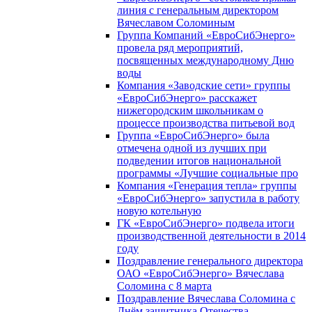
линия с генеральным директором
Вячеславом Соломиным
Группа Компаний «ЕвроСибЭнерго»
провела ряд мероприятий,
посвященных международному Дню
воды
Компания «Заводские сети» группы
«ЕвроСибЭнерго» расскажет
нижегородским школьникам о
процессе производства питьевой вод
Группа «ЕвроСибЭнерго» была
отмечена одной из лучших при
подведении итогов национальной
программы «Лучшие социальные про
Компания «Генерация тепла» группы
«ЕвроСибЭнерго» запустила в работу
новую котельную
ГК «ЕвроСибЭнерго» подвела итоги
производственной деятельности в 2014
году
Поздравление генерального директора
ОАО «ЕвроСибЭнерго» Вячеслава
Соломина с 8 марта
Поздравление Вячеслава Соломина с
Днём защитника Отечества