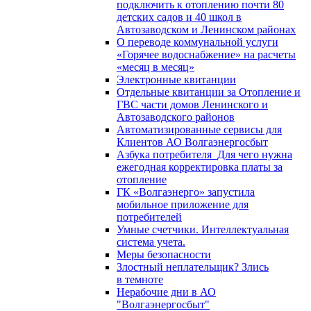
подключить к отоплению почти 80
детских садов и 40 школ в
Автозаводском и Ленинском районах
О переводе коммунальной услуги
«Горячее водоснабжение» на расчеты
«месяц в месяц»
Электронные квитанции
Отдельные квитанции за Отопление и
ГВС части домов Ленинского и
Автозаводского районов
Автоматизированные сервисы для
Клиентов АО Волгаэнергосбыт
Азбука потребителя_Для чего нужна
ежегодная корректировка платы за
отопление
ГК «Волгаэнерго» запустила
мобильное приложение для
потребителей
Умные счетчики. Интеллектуальная
система учета.
Меры безопасности
Злостный неплательщик? Злись
в темноте
Нерабочие дни в АО
"Волгаэнергосбыт"