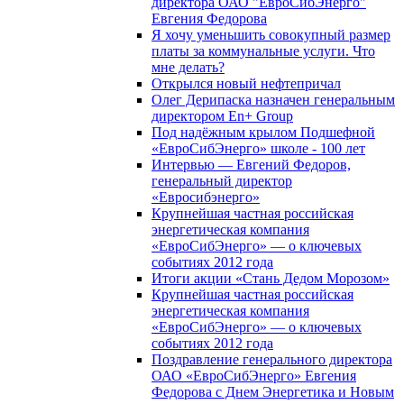
директора ОАО "ЕвроСибЭнерго"
Евгения Федорова
Я хочу уменьшить совокупный размер
платы за коммунальные услуги. Что
мне делать?
Открылся новый нефтепричал
Олег Дерипаска назначен генеральным
директором En+ Group
Под надёжным крылом Подшефной
«ЕвроСибЭнерго» школе - 100 лет
Интервью — Евгений Федоров,
генеральный директор
«Евросибэнерго»
Крупнейшая частная российская
энергетическая компания
«ЕвроСибЭнерго» — о ключевых
событиях 2012 года
Итоги акции «Стань Дедом Морозом»
Крупнейшая частная российская
энергетическая компания
«ЕвроСибЭнерго» — о ключевых
событиях 2012 года
Поздравление генерального директора
ОАО «ЕвроСибЭнерго» Евгения
Федорова с Днем Энергетика и Новым