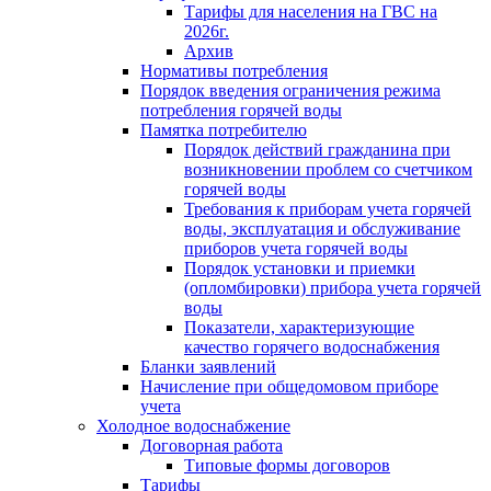
Тарифы для населения на ГВС на
2026г.
Архив
Нормативы потребления
Порядок введения ограничения режима
потребления горячей воды
Памятка потребителю
Порядок действий гражданина при
возникновении проблем со счетчиком
горячей воды
Требования к приборам учета горячей
воды, эксплуатация и обслуживание
приборов учета горячей воды
Порядок установки и приемки
(опломбировки) прибора учета горячей
воды
Показатели, характеризующие
качество горячего водоснабжения
Бланки заявлений
Начисление при общедомовом приборе
учета
Холодное водоснабжение
Договорная работа
Типовые формы договоров
Тарифы