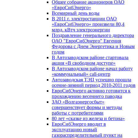
Общее собрание акционеров ОАО
«ЕвроСибЭнерго»
Всемирный день воды
В 2011 г. электростанции ОАО
«ЕвроСибЭнерго» произвели 80,4
млрд. кВтч электроэнергии
Поздравление генерального директора
ОАО "ЕвроСибЭнерго" Евгения
Федорова с Днем Энергетика и Новым
годом
В Автозаводском районе стартовала
акция «В свободном доступе»
В Автозаводском районе начал работу
«коммунальный» call-центр
Автозаводская ТЭЦ успешно прошла
осенне-зимний период 2010-2011 годов
ЕвроСибЭнерго активно готовится к
прохождению весеннего паводка
ЗАО «Волгаэнергосбыт»
совершенствует формы и методы
работы с потребителями
80 лет «сказке из железа и бетона»
ЕвроСибЭнерго вводит в
эксплуатацию новый
газораспределительный пункт на