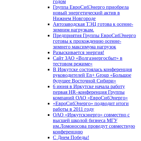
годом
Группа ЕвроСибЭнерго приобрела
новый энергетический актив в
Нижнем Новгороде
Автозаводская ТЭЦ готова к осенне-
зимним нагрузкам.
Предприятия Группы ЕвроСибЭнерго
готовы к прохождению осенне-
зимнего максимума нагрузок
Разыскивается энергия!
Сайт ЗАО «Волгаэнергосбыт» в
тестовом режиме»
В Иркутске состоялась конференция
руководителей En+ Group «Большое
будущее Восточной Сибири»
6 июня в Иркутске начала работу
первая HR–конференция Группы
компаний ОАО «ЕвроСибЭнерго»
«ЕвроСибЭнерго» подводит итоги
работы в 2011 году
ОАО «Иркутскэнерго» совместно с
высшей школой бизнеса МГУ
им.Ломоносова проведут совместную
конференцию
С Днем Победы!