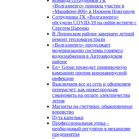
Команда сотрудников ГК
«Волгаэнерго» приняла участие в
«Марафоне-800» в Нижнем Новгороде
Сотрудники ГК «Волгаэнерго»
обсудили COVID-19 на online-встрече с
Сергеем Царенко
В Ленинском районе завершен летний
ремонт тепломагистрали
«Волгаэнерго» продолжает
модернизацию системы горячего
водоснабжения в Автозаводском
районе
En+ Group проводит прививочную
кампанию против коронавирусной
инфекции
Выключаем все из сети и оформляем
перерасчет: как нижегородцам
сэкономить на оплате электричества
летом
Магниты на счетчики: обыкновенное
воровство
Путь капельки
Профессиональная этика –
необходимый регулятор в механизме
предприятия