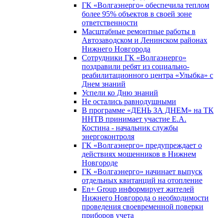
ГК «Волгаэнерго» обеспечила теплом
более 95% объектов в своей зоне
ответственности
Масштабные ремонтные работы в
Автозаводском и Ленинском районах
Нижнего Новгорода
Сотрудники ГК «Волгаэнерго»
поздравили ребят из социально-
реабилитационного центра «Улыбка» с
Днем знаний
Успели ко Дню знаний
Не остались равнодушными
В программе «ДЕНЬ ЗА ДНЕМ» на ТК
ННТВ принимает участие Е.А.
Костина - начальник службы
энергоконтроля
ГК «Волгаэнерго» предупреждает о
действиях мошенников в Нижнем
Новгороде
ГК «Волгаэнерго» начинает выпуск
отдельных квитанций на отопление
En+ Group информирует жителей
Нижнего Новгорода о необходимости
проведения своевременной поверки
приборов учета