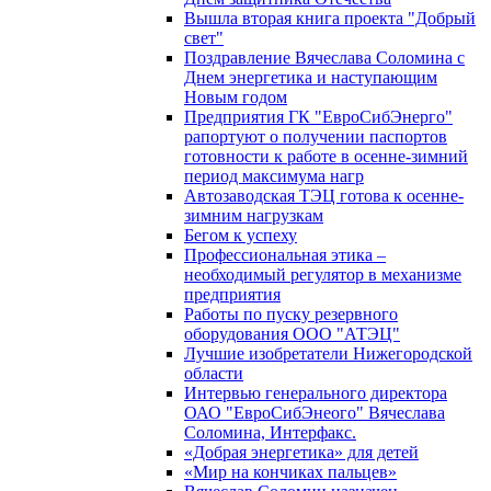
Вышла вторая книга проекта "Добрый
свет"
Поздравление Вячеслава Соломина с
Днем энергетика и наступающим
Новым годом
Предприятия ГК "ЕвроСибЭнерго"
рапортуют о получении паспортов
готовности к работе в осенне-зимний
период максимума нагр
Автозаводская ТЭЦ готова к осенне-
зимним нагрузкам
Бегом к успеху
Профессиональная этика –
необходимый регулятор в механизме
предприятия
Работы по пуску резервного
оборудования ООО "АТЭЦ"
Лучшие изобретатели Нижегородской
области
Интервью генерального директора
ОАО "ЕвроСибЭнеого" Вячеслава
Соломина, Интерфакс.
«Добрая энергетика» для детей
«Мир на кончиках пальцев»