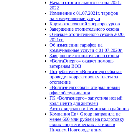
Начало отопительного сезона 2021-
2022
Изменение с 01.07.2021г. тарифов
на коммунальные услуги
Карта отключений энергоресурсов
Завершение отопительного сезона
О начале отопительного сезона 2020-
2021гг.
Об изменении тарифов на
коммунальные услуги с 01.07.2020г.
Завершение отопительного сезона
«ВолгаЭнерго» окажет помощь
ветеранам ВОВ
Потребителям «Волгаэнергосбыта»
проведут корректировку платы за
отопление
«Волгаэнергосбыт» открыл новый
офис обслуживания
ГК «Волгаэнерго» запустила новый
колл-центр для жителей
Автозаводского и Ленинского районов
Компания En+ Group направила не
менее 660 млн рублей на подготовку
своих энергетических активов в
Нижнем Новгороде к зим