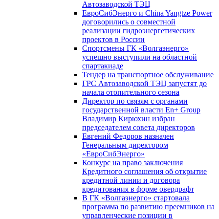
Автозаводской ТЭЦ
ЕвроСибЭнерго и China Yangtze Power
договорились о совместной
реализации гидроэнергетических
проектов в России
Спортсмены ГК «Волгаэнерго»
успешно выступили на областной
спартакиаде
Тендер на транспортное обслуживание
ГРС Автозаводской ТЭЦ запустят до
начала отопительного сезона
Директор по связям с органами
государственной власти En+ Group
Владимир Кирюхин избран
председателем совета директоров
Евгений Федоров назначен
Генеральным директором
«ЕвроСибЭнерго»
Конкурс на право заключения
Кредитного соглашения об открытие
кредитной линии и договора
кредитования в форме овердрафт
В ГК «Волгаэнерго» стартовала
программа по развитию преемников на
управленческие позиции в