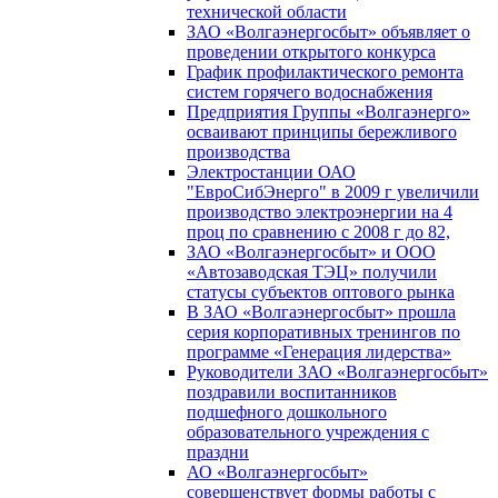
технической области
ЗАО «Волгаэнергосбыт» объявляет о
проведении открытого конкурса
График профилактического ремонта
систем горячего водоснабжения
Предприятия Группы «Волгаэнерго»
осваивают принципы бережливого
производства
Электростанции ОАО
"ЕвроСибЭнерго" в 2009 г увеличили
производство электроэнергии на 4
проц по сравнению с 2008 г до 82,
ЗАО «Волгаэнергосбыт» и ООО
«Автозаводская ТЭЦ» получили
статусы субъектов оптового рынка
В ЗАО «Волгаэнергосбыт» прошла
серия корпоративных тренингов по
программе «Генерация лидерства»
Руководители ЗАО «Волгаэнергосбыт»
поздравили воспитанников
подшефного дошкольного
образовательного учреждения с
праздни
АО «Волгаэнергосбыт»
совершенствует формы работы с