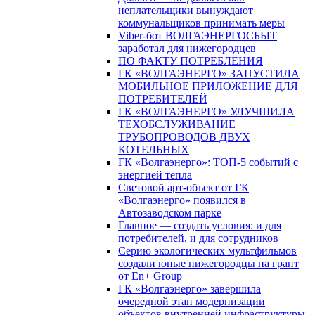
неплательщики вынуждают
коммунальщиков принимать меры
Viber-бот ВОЛГАЭНЕРГОСБЫТ
заработал для нижегородцев
ПО ФАКТУ ПОТРЕБЛЕНИЯ
ГК «ВОЛГАЭНЕРГО» ЗАПУСТИЛА
МОБИЛЬНОЕ ПРИЛОЖЕНИЕ ДЛЯ
ПОТРЕБИТЕЛЕЙ
ГК «ВОЛГАЭНЕРГО» УЛУЧШИЛА
ТЕХОБСЛУЖИВАНИЕ
ТРУБОПРОВОДОВ ДВУХ
КОТЕЛЬНЫХ
ГК «Волгаэнерго»: ТОП-5 событий с
энергией тепла
Световой арт-объект от ГК
«Волгаэнерго» появился в
Автозаводском парке
Главное — создать условия: и для
потребителей, и для сотрудников
Серию экологических мультфильмов
создали юные нижегородцы на грант
от En+ Group
ГК «Волгаэнерго» завершила
очередной этап модернизации
объектов внутренней инфраструктуры