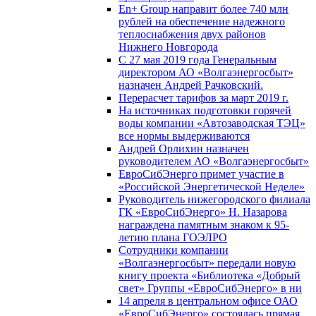
En+ Group направит более 740 млн
рублей на обеспечение надежного
теплоснабжения двух районов
Нижнего Новгорода
С 27 мая 2019 года Генеральным
директором АО «Волгаэнергосбыт»
назначен Андрей Рачковский.
Перерасчет тарифов за март 2019 г.
На источниках подготовки горячей
воды компании «Автозаводская ТЭЦ»
все нормы выдерживаются
Андрей Орлихин назначен
руководителем АО «Волгаэнергосбыт»
ЕвроСибЭнерго примет участие в
«Российской Энергетической Неделе»
Руководитель нижегородского филиала
ГК «ЕвроСибЭнерго» Н. Назарова
награждена памятным знаком к 95-
летию плана ГОЭЛРО
Сотрудники компании
«Волгаэнергосбыт» передали новую
книгу проекта «Библиотека «Добрый
свет» Группы «ЕвроСибЭнерго» в ни
14 апреля в центральном офисе ОАО
«ЕвроСибЭнерго» состоялась прямая