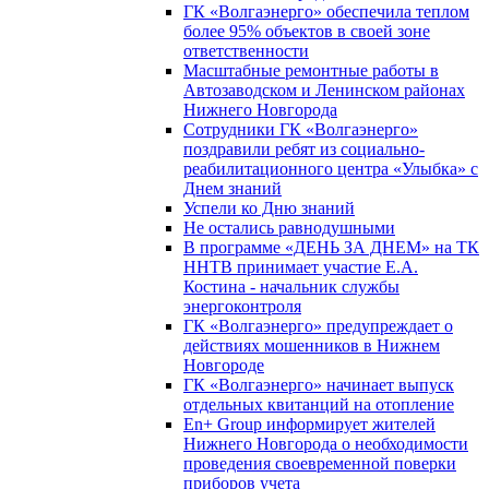
ГК «Волгаэнерго» обеспечила теплом
более 95% объектов в своей зоне
ответственности
Масштабные ремонтные работы в
Автозаводском и Ленинском районах
Нижнего Новгорода
Сотрудники ГК «Волгаэнерго»
поздравили ребят из социально-
реабилитационного центра «Улыбка» с
Днем знаний
Успели ко Дню знаний
Не остались равнодушными
В программе «ДЕНЬ ЗА ДНЕМ» на ТК
ННТВ принимает участие Е.А.
Костина - начальник службы
энергоконтроля
ГК «Волгаэнерго» предупреждает о
действиях мошенников в Нижнем
Новгороде
ГК «Волгаэнерго» начинает выпуск
отдельных квитанций на отопление
En+ Group информирует жителей
Нижнего Новгорода о необходимости
проведения своевременной поверки
приборов учета