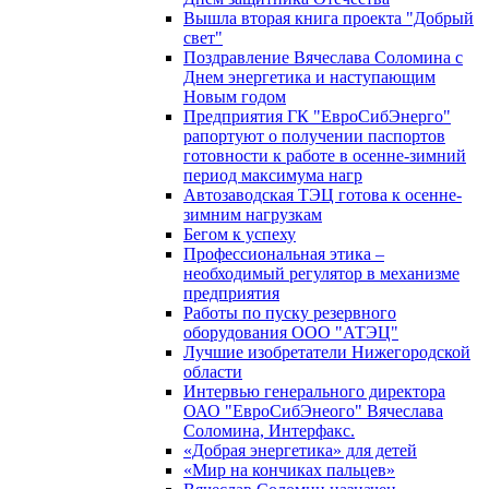
Вышла вторая книга проекта "Добрый
свет"
Поздравление Вячеслава Соломина с
Днем энергетика и наступающим
Новым годом
Предприятия ГК "ЕвроСибЭнерго"
рапортуют о получении паспортов
готовности к работе в осенне-зимний
период максимума нагр
Автозаводская ТЭЦ готова к осенне-
зимним нагрузкам
Бегом к успеху
Профессиональная этика –
необходимый регулятор в механизме
предприятия
Работы по пуску резервного
оборудования ООО "АТЭЦ"
Лучшие изобретатели Нижегородской
области
Интервью генерального директора
ОАО "ЕвроСибЭнеого" Вячеслава
Соломина, Интерфакс.
«Добрая энергетика» для детей
«Мир на кончиках пальцев»