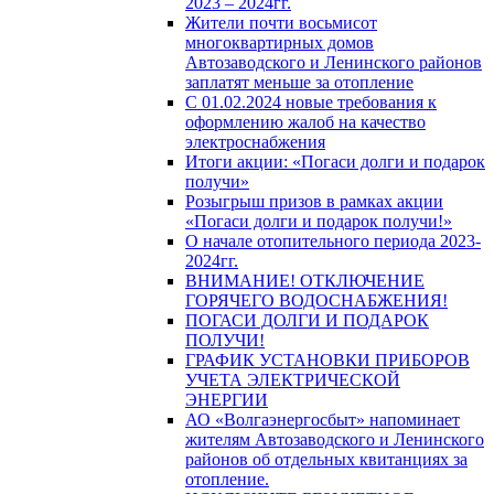
2023 – 2024гг.
Жители почти восьмисот
многоквартирных домов
Автозаводского и Ленинского районов
заплатят меньше за отопление
С 01.02.2024 новые требования к
оформлению жалоб на качество
электроснабжения
Итоги акции: «Погаси долги и подарок
получи»
Розыгрыш призов в рамках акции
«Погаси долги и подарок получи!»
О начале отопительного периода 2023-
2024гг.
ВНИМАНИЕ! ОТКЛЮЧЕНИЕ
ГОРЯЧЕГО ВОДОСНАБЖЕНИЯ!
ПОГАСИ ДОЛГИ И ПОДАРОК
ПОЛУЧИ!
ГРАФИК УСТАНОВКИ ПРИБОРОВ
УЧЕТА ЭЛЕКТРИЧЕСКОЙ
ЭНЕРГИИ
АО «Волгаэнергосбыт» напоминает
жителям Автозаводского и Ленинского
районов об отдельных квитанциях за
отопление.