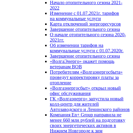
Начало отопительного сезона 2021-
2022
Изменение с 01.07.2021г. тарифов
на коммунальные услуги
Карта отключений энергоресурсов
Завершение отопительного сезона
О начале отопительного сезона 2020-
2021гг.
Об изменении тарифов на
коммунальные услуги с 01.07.2020г.
Завершение отопительного сезона
«ВолгаЭнерго» окажет помощь
ветеранам ВОВ
Потребителям «Волгаэнергосбыта»
проведут корректировку платы за
отопление
«Волгаэнергосбыт» открыл новый
офис обслуживания
ГК «Волгаэнерго» запустила новый
колл-центр для жителей
Автозаводского и Ленинского районов
Компания En+ Group направила не
менее 660 млн рублей на подготовку
своих энергетических активов в
Нижнем Новгороде к зим