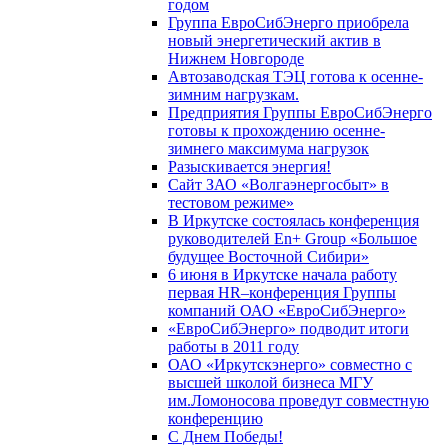
годом
Группа ЕвроСибЭнерго приобрела
новый энергетический актив в
Нижнем Новгороде
Автозаводская ТЭЦ готова к осенне-
зимним нагрузкам.
Предприятия Группы ЕвроСибЭнерго
готовы к прохождению осенне-
зимнего максимума нагрузок
Разыскивается энергия!
Сайт ЗАО «Волгаэнергосбыт» в
тестовом режиме»
В Иркутске состоялась конференция
руководителей En+ Group «Большое
будущее Восточной Сибири»
6 июня в Иркутске начала работу
первая HR–конференция Группы
компаний ОАО «ЕвроСибЭнерго»
«ЕвроСибЭнерго» подводит итоги
работы в 2011 году
ОАО «Иркутскэнерго» совместно с
высшей школой бизнеса МГУ
им.Ломоносова проведут совместную
конференцию
С Днем Победы!