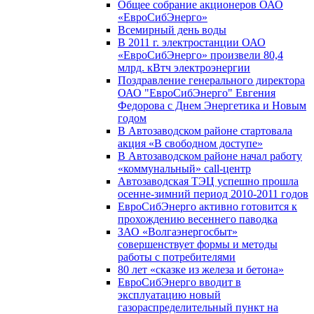
Общее собрание акционеров ОАО
«ЕвроСибЭнерго»
Всемирный день воды
В 2011 г. электростанции ОАО
«ЕвроСибЭнерго» произвели 80,4
млрд. кВтч электроэнергии
Поздравление генерального директора
ОАО "ЕвроСибЭнерго" Евгения
Федорова с Днем Энергетика и Новым
годом
В Автозаводском районе стартовала
акция «В свободном доступе»
В Автозаводском районе начал работу
«коммунальный» call-центр
Автозаводская ТЭЦ успешно прошла
осенне-зимний период 2010-2011 годов
ЕвроСибЭнерго активно готовится к
прохождению весеннего паводка
ЗАО «Волгаэнергосбыт»
совершенствует формы и методы
работы с потребителями
80 лет «сказке из железа и бетона»
ЕвроСибЭнерго вводит в
эксплуатацию новый
газораспределительный пункт на