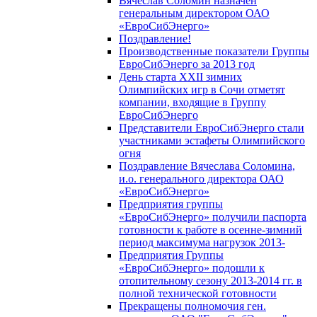
Вячеслав Соломин назначен
генеральным директором ОАО
«ЕвроСибЭнерго»
Поздравление!
Производственные показатели Группы
ЕвроСибЭнерго за 2013 год
День старта XXII зимних
Олимпийских игр в Сочи отметят
компании, входящие в Группу
ЕвроСибЭнерго
Представители ЕвроСибЭнерго стали
участниками эстафеты Олимпийского
огня
Поздравление Вячеслава Соломина,
и.о. генерального директора ОАО
«ЕвроСибЭнерго»
Предприятия группы
«ЕвроСибЭнерго» получили паспорта
готовности к работе в осенне-зимний
период максимума нагрузок 2013-
Предприятия Группы
«ЕвроСибЭнерго» подошли к
отопительному сезону 2013-2014 гг. в
полной технической готовности
Прекращены полномочия ген.