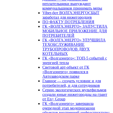
неплательщики вынуждают
коммунальщиков принимать меры
Viber-бот ВОЛГАЭНЕРГОСБЫТ
заработал для нижегородцев
ПО ФАКТУ ПОТРЕБЛЕНИЯ
ГК «ВОЛГАЭНЕРГО» ЗАПУСТИЛА
МОБИЛЬНОЕ ПРИЛОЖЕНИЕ ДЛЯ
ПОТРЕБИТЕЛЕЙ
ГК «ВОЛГАЭНЕРГО» УЛУЧШИЛА
ТЕХОБСЛУЖИВАНИЕ
ТРУБОПРОВОДОВ ДВУХ
КОТЕЛЬНЫХ
ГК «Волгаэнерго»: ТОП-5 событий с
энергией тепла
Световой арт-объект от ГК
«Волгаэнерго» появился в
Автозаводском парке
Главное — создать условия: и для
потребителей, и для сотрудников
Серию экологических мультфильмов
создали юные нижегородцы на грант
от En+ Group
ГК «Волгаэнерго» завершила
очередной этап модернизации
объектов внутренней инфраструктуры