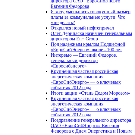
директора ОАО "ЕвроСибЭнерго"
Евгения Федорова
Я хочу уменьшить совокупный размер
платы за коммунальные услуги. Что
мне делать?
Открылся новый нефтепричал
Олег Дерипаска назначен генеральным
директором En+ Group
Под надёжным крылом Подшефной
«ЕвроСибЭнерго» школе - 100 лет
Интервью — Евгений Федоров,
генеральный директор
«Евросибэнерго»
Крупнейшая частная российская
энергетическая компания
«ЕвроСибЭнерго» — о ключевых
событиях 2012 года
Итоги акции «Стань Дедом Морозом»
Крупнейшая частная российская
энергетическая компания
«ЕвроСибЭнерго» — о ключевых
событиях 2012 года
Поздравление генерального директора
ОАО «ЕвроСибЭнерго» Евгения
Федорова с Днем Энергетика и Новым