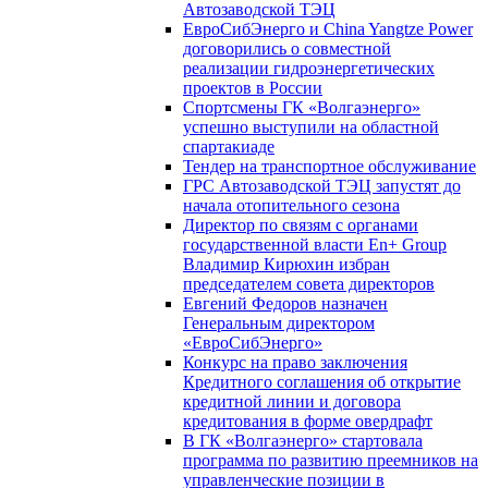
Автозаводской ТЭЦ
ЕвроСибЭнерго и China Yangtze Power
договорились о совместной
реализации гидроэнергетических
проектов в России
Спортсмены ГК «Волгаэнерго»
успешно выступили на областной
спартакиаде
Тендер на транспортное обслуживание
ГРС Автозаводской ТЭЦ запустят до
начала отопительного сезона
Директор по связям с органами
государственной власти En+ Group
Владимир Кирюхин избран
председателем совета директоров
Евгений Федоров назначен
Генеральным директором
«ЕвроСибЭнерго»
Конкурс на право заключения
Кредитного соглашения об открытие
кредитной линии и договора
кредитования в форме овердрафт
В ГК «Волгаэнерго» стартовала
программа по развитию преемников на
управленческие позиции в