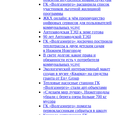
ГК «Волгаэнерго» расширила список
участников льготной жилищной
программы
ЖКХ онлайн: в чём преимущество
цифровых сервисов для пользователей
коммунальных услуг
Автозаводская ТЭЦ к зиме готова
90 лет Автозаводской ТЭЦ
ГК «Волгаэнерго» досрочно построила
теплотрассы к двум детским садам
в Нижнем Новгороде
В свете долгов: какие права и
обязанности есть у потребителя
коммунальных услуг
Экологический интерактивный макет
создан в музее «Кварки» на средства
гранта от En+ Group
Тепловые насосные станции ГК
«Волгаэнерго» стали арт-объектами
«Сделаем мир лучше». Нижегородцы
убрали с берега озера больше 700 кг
мусора
ГК «Волгаэнерго» помогла
первоклассникам собраться в школу