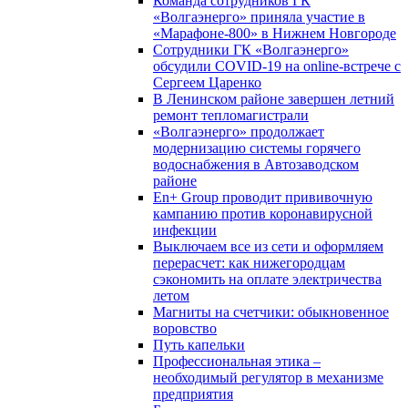
Команда сотрудников ГК
«Волгаэнерго» приняла участие в
«Марафоне-800» в Нижнем Новгороде
Сотрудники ГК «Волгаэнерго»
обсудили COVID-19 на online-встрече с
Сергеем Царенко
В Ленинском районе завершен летний
ремонт тепломагистрали
«Волгаэнерго» продолжает
модернизацию системы горячего
водоснабжения в Автозаводском
районе
En+ Group проводит прививочную
кампанию против коронавирусной
инфекции
Выключаем все из сети и оформляем
перерасчет: как нижегородцам
сэкономить на оплате электричества
летом
Магниты на счетчики: обыкновенное
воровство
Путь капельки
Профессиональная этика –
необходимый регулятор в механизме
предприятия