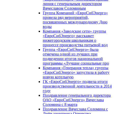
линия с генеральным директором
Вячеславом Соломиным
Группа Компаний «ЕвроСибЭнерго»
провела ряд мероприятий,
посвященных международному Дню
воды
Компания «Заводские сети» группы
«ЕвроСибЭнерго» расскажет
нижегородским школьникам о
процессе производства питьевой вод
Группа «ЕвроСибЭнерго» была
отмечена одной из лучших при
подведении итогов национальной
программы «Лучшие социальные про
Компания «Генерация тепла» группы
«ЕвроСибЭнерго» запустила в работу
новую котельную
ГК «ЕвроСибЭнерго» подвела итоги
производственной деятельности в 2014
году
Поздравление генерального директора
ОАО «ЕвроСибЭнерго» Вячеслава
Соломина с 8 марта
Поздравление Вячеслава Соломина с
Днём защитника Отечества