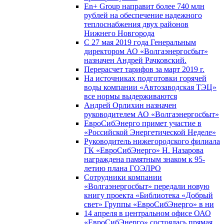
En+ Group направит более 740 млн
рублей на обеспечение надежного
теплоснабжения двух районов
Нижнего Новгорода
С 27 мая 2019 года Генеральным
директором АО «Волгаэнергосбыт»
назначен Андрей Рачковский.
Перерасчет тарифов за март 2019 г.
На источниках подготовки горячей
воды компании «Автозаводская ТЭЦ»
все нормы выдерживаются
Андрей Орлихин назначен
руководителем АО «Волгаэнергосбыт»
ЕвроСибЭнерго примет участие в
«Российской Энергетической Неделе»
Руководитель нижегородского филиала
ГК «ЕвроСибЭнерго» Н. Назарова
награждена памятным знаком к 95-
летию плана ГОЭЛРО
Сотрудники компании
«Волгаэнергосбыт» передали новую
книгу проекта «Библиотека «Добрый
свет» Группы «ЕвроСибЭнерго» в ни
14 апреля в центральном офисе ОАО
«ЕвроСибЭнерго» состоялась прямая