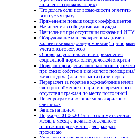
количества проживающих)
Что делать если нет возможности оплатить
всю сумму сразу
Применение повышающих коэффициентов
Начисления за общедомовые нужды
Начисления при отсутствии показаний ИПУ
Оборудование многоквартирных домов
коллективными (общедомовыми) приборами
учета энергоресурсов
О порядке установления и применения
социальной нормы электрической энергии
Порядок проведения окончательного расчета
при смене собственника жилого помещения/
жилого дома (или его части) (или перев
Перерасчет за горячее водоснабжение и/или
электроснабжение по причине временного
отсутствия граждан по месту постоянной
Перепрограммирование многотарифных
счетчиков
Запись на прием
Переход с 01.06.2019г. на систему расчетов
месяц в месяц с печатью отдельного
платежного документа для граждан,
проживаю
Уменьшение совокупного размера платежа