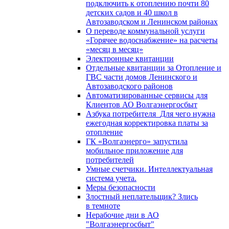
подключить к отоплению почти 80
детских садов и 40 школ в
Автозаводском и Ленинском районах
О переводе коммунальной услуги
«Горячее водоснабжение» на расчеты
«месяц в месяц»
Электронные квитанции
Отдельные квитанции за Отопление и
ГВС части домов Ленинского и
Автозаводского районов
Автоматизированные сервисы для
Клиентов АО Волгаэнергосбыт
Азбука потребителя_Для чего нужна
ежегодная корректировка платы за
отопление
ГК «Волгаэнерго» запустила
мобильное приложение для
потребителей
Умные счетчики. Интеллектуальная
система учета.
Меры безопасности
Злостный неплательщик? Злись
в темноте
Нерабочие дни в АО
"Волгаэнергосбыт"