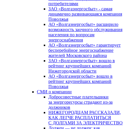
потребителями
ЗАО «Волгаэнергосбыт» - самая
динамично развивающаяся компания
Поволжья
АО «Волгаэнергосбыт» расширило
возможность заочного обслуживания
населения по вопросам
энергоснабжения
АО «Волгаэнергосбыт» гарантирует
бесперебойное энергоснабжение
жителей Московского района
ЗАО «Волгаэнергосбыт» вошло в
рейтинг крупнейших компаний
Нижегородской области
АО «Волгаэнергосбыт» вошло в
рейтинг крупнейших компаний
Поволжья
СМИ о компании
Добросовестные плательщики
за энергоресурсы страдают из-за
должников
НИЖЕГОРОДЦАМ РАССКАЗАЛИ,
КАК ЛЕГЧЕ РАСПЛАТИТЬСЯ
С ДОЛГАМИ ЗА ЭЛЕКТРИЧЕСТВО
Должен — не должен: как