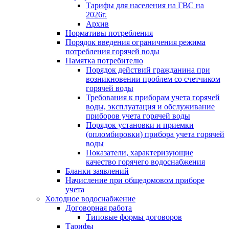
Тарифы для населения на ГВС на
2026г.
Архив
Нормативы потребления
Порядок введения ограничения режима
потребления горячей воды
Памятка потребителю
Порядок действий гражданина при
возникновении проблем со счетчиком
горячей воды
Требования к приборам учета горячей
воды, эксплуатация и обслуживание
приборов учета горячей воды
Порядок установки и приемки
(опломбировки) прибора учета горячей
воды
Показатели, характеризующие
качество горячего водоснабжения
Бланки заявлений
Начисление при общедомовом приборе
учета
Холодное водоснабжение
Договорная работа
Типовые формы договоров
Тарифы