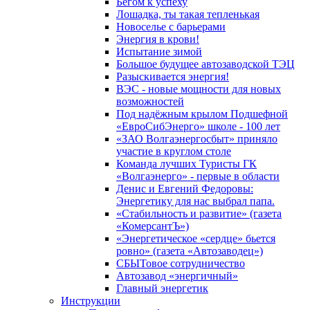
Бегом к успеху
Лошадка, ты такая тепленькая
Новоселье с барьерами
Энергия в крови!
Испытание зимой
Большое будущее автозаводской ТЭЦ
Разыскивается энергия!
ВЭС - новые мощности для новых
возможностей
Под надёжным крылом Подшефной
«ЕвроСибЭнерго» школе - 100 лет
«ЗАО Волгаэнергосбыт» приняло
участие в круглом столе
Команда лучших Туристы ГК
«Волгаэнерго» - первые в области
Денис и Евгений Федоровы:
Энергетику для нас выбрал папа.
«Стабильность и развитие» (газета
«КомерсантЪ»)
«Энергетическое «сердце» бьется
ровно» (газета «Автозаводец»)
СБЫТовое сотрудничество
Автозавод «энергичный»
Главный энергетик
Инструкции