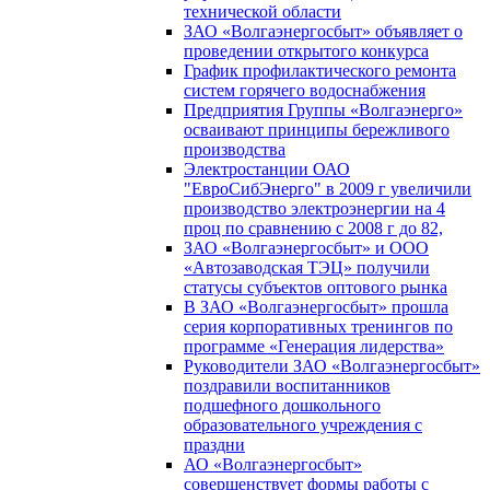
технической области
ЗАО «Волгаэнергосбыт» объявляет о
проведении открытого конкурса
График профилактического ремонта
систем горячего водоснабжения
Предприятия Группы «Волгаэнерго»
осваивают принципы бережливого
производства
Электростанции ОАО
"ЕвроСибЭнерго" в 2009 г увеличили
производство электроэнергии на 4
проц по сравнению с 2008 г до 82,
ЗАО «Волгаэнергосбыт» и ООО
«Автозаводская ТЭЦ» получили
статусы субъектов оптового рынка
В ЗАО «Волгаэнергосбыт» прошла
серия корпоративных тренингов по
программе «Генерация лидерства»
Руководители ЗАО «Волгаэнергосбыт»
поздравили воспитанников
подшефного дошкольного
образовательного учреждения с
праздни
АО «Волгаэнергосбыт»
совершенствует формы работы с