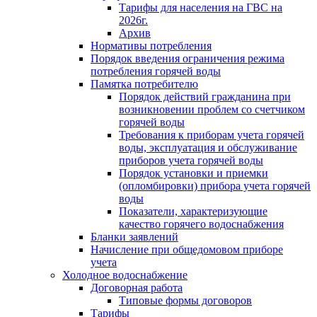
Тарифы для населения на ГВС на
2026г.
Архив
Нормативы потребления
Порядок введения ограничения режима
потребления горячей воды
Памятка потребителю
Порядок действий гражданина при
возникновении проблем со счетчиком
горячей воды
Требования к приборам учета горячей
воды, эксплуатация и обслуживание
приборов учета горячей воды
Порядок установки и приемки
(опломбировки) прибора учета горячей
воды
Показатели, характеризующие
качество горячего водоснабжения
Бланки заявлений
Начисление при общедомовом приборе
учета
Холодное водоснабжение
Договорная работа
Типовые формы договоров
Тарифы