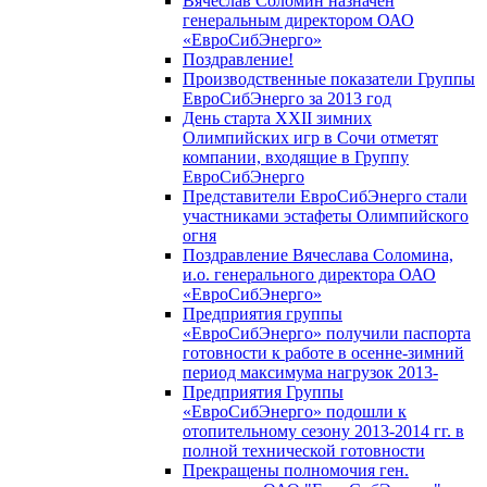
Вячеслав Соломин назначен
генеральным директором ОАО
«ЕвроСибЭнерго»
Поздравление!
Производственные показатели Группы
ЕвроСибЭнерго за 2013 год
День старта XXII зимних
Олимпийских игр в Сочи отметят
компании, входящие в Группу
ЕвроСибЭнерго
Представители ЕвроСибЭнерго стали
участниками эстафеты Олимпийского
огня
Поздравление Вячеслава Соломина,
и.о. генерального директора ОАО
«ЕвроСибЭнерго»
Предприятия группы
«ЕвроСибЭнерго» получили паспорта
готовности к работе в осенне-зимний
период максимума нагрузок 2013-
Предприятия Группы
«ЕвроСибЭнерго» подошли к
отопительному сезону 2013-2014 гг. в
полной технической готовности
Прекращены полномочия ген.