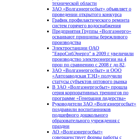
технической области
ЗАО «Волгаэнергосбыт» объявляет о
проведении открытого конкурса
График профилактического ремонта
систем горячего водоснабжения
Предприятия Группы «Волгаэнерго»
осваивают принципы бережливого
производства
Электростанции ОАО
"ЕвроСибЭнерго" в 2009 г увеличили
производство электроэнергии на 4
проц по сравнению с 2008 г до 82,
ЗАО «Волгаэнергосбыт» и ООО
«Автозаводская ТЭЦ» получили
статусы субъектов оптового рынка
В ЗАО «Волгаэнергосбыт» прошла
серия корпоративных тренингов по
программе «Генерация лидерства»
Руководители ЗАО «Волгаэнергосбыт»
поздравили воспитанников
подшефного дошкольного
образовательного учреждения с
праздни
АО «Волгаэнергосбыт»
совершенствует формы работы с