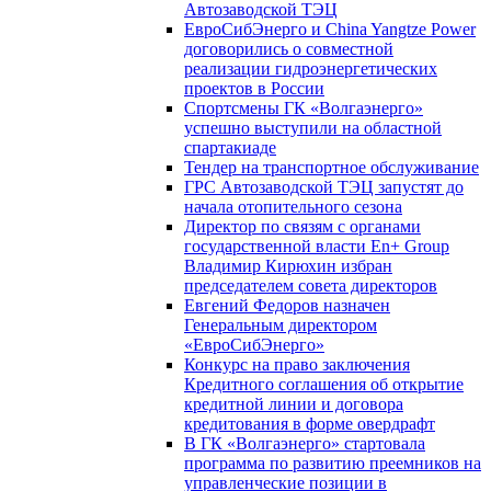
Автозаводской ТЭЦ
ЕвроСибЭнерго и China Yangtze Power
договорились о совместной
реализации гидроэнергетических
проектов в России
Спортсмены ГК «Волгаэнерго»
успешно выступили на областной
спартакиаде
Тендер на транспортное обслуживание
ГРС Автозаводской ТЭЦ запустят до
начала отопительного сезона
Директор по связям с органами
государственной власти En+ Group
Владимир Кирюхин избран
председателем совета директоров
Евгений Федоров назначен
Генеральным директором
«ЕвроСибЭнерго»
Конкурс на право заключения
Кредитного соглашения об открытие
кредитной линии и договора
кредитования в форме овердрафт
В ГК «Волгаэнерго» стартовала
программа по развитию преемников на
управленческие позиции в