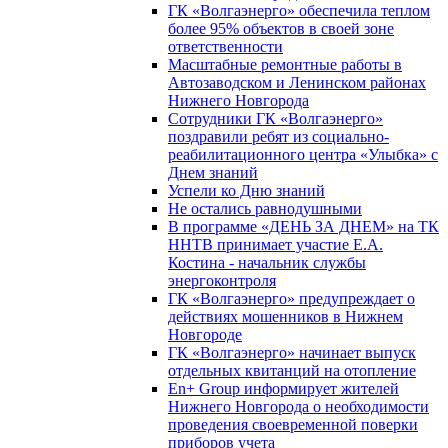
ГК «Волгаэнерго» обеспечила теплом
более 95% объектов в своей зоне
ответственности
Масштабные ремонтные работы в
Автозаводском и Ленинском районах
Нижнего Новгорода
Сотрудники ГК «Волгаэнерго»
поздравили ребят из социально-
реабилитационного центра «Улыбка» с
Днем знаний
Успели ко Дню знаний
Не остались равнодушными
В программе «ДЕНЬ ЗА ДНЕМ» на ТК
ННТВ принимает участие Е.А.
Костина - начальник службы
энергоконтроля
ГК «Волгаэнерго» предупреждает о
действиях мошенников в Нижнем
Новгороде
ГК «Волгаэнерго» начинает выпуск
отдельных квитанций на отопление
En+ Group информирует жителей
Нижнего Новгорода о необходимости
проведения своевременной поверки
приборов учета