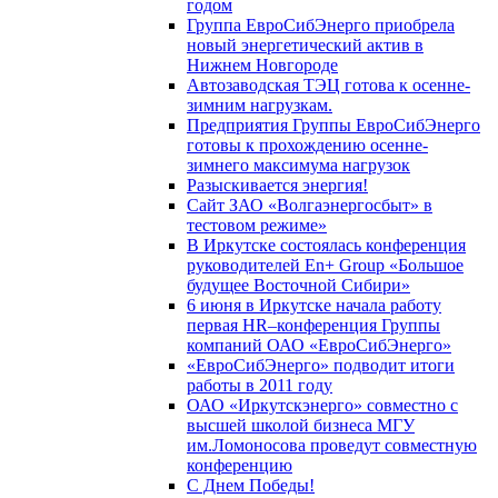
годом
Группа ЕвроСибЭнерго приобрела
новый энергетический актив в
Нижнем Новгороде
Автозаводская ТЭЦ готова к осенне-
зимним нагрузкам.
Предприятия Группы ЕвроСибЭнерго
готовы к прохождению осенне-
зимнего максимума нагрузок
Разыскивается энергия!
Сайт ЗАО «Волгаэнергосбыт» в
тестовом режиме»
В Иркутске состоялась конференция
руководителей En+ Group «Большое
будущее Восточной Сибири»
6 июня в Иркутске начала работу
первая HR–конференция Группы
компаний ОАО «ЕвроСибЭнерго»
«ЕвроСибЭнерго» подводит итоги
работы в 2011 году
ОАО «Иркутскэнерго» совместно с
высшей школой бизнеса МГУ
им.Ломоносова проведут совместную
конференцию
С Днем Победы!