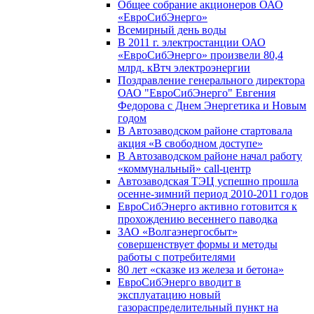
Общее собрание акционеров ОАО
«ЕвроСибЭнерго»
Всемирный день воды
В 2011 г. электростанции ОАО
«ЕвроСибЭнерго» произвели 80,4
млрд. кВтч электроэнергии
Поздравление генерального директора
ОАО "ЕвроСибЭнерго" Евгения
Федорова с Днем Энергетика и Новым
годом
В Автозаводском районе стартовала
акция «В свободном доступе»
В Автозаводском районе начал работу
«коммунальный» call-центр
Автозаводская ТЭЦ успешно прошла
осенне-зимний период 2010-2011 годов
ЕвроСибЭнерго активно готовится к
прохождению весеннего паводка
ЗАО «Волгаэнергосбыт»
совершенствует формы и методы
работы с потребителями
80 лет «сказке из железа и бетона»
ЕвроСибЭнерго вводит в
эксплуатацию новый
газораспределительный пункт на