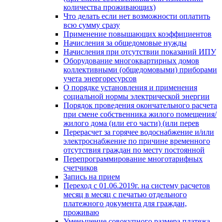
количества проживающих)
Что делать если нет возможности оплатить
всю сумму сразу
Применение повышающих коэффициентов
Начисления за общедомовые нужды
Начисления при отсутствии показаний ИПУ
Оборудование многоквартирных домов
коллективными (общедомовыми) приборами
учета энергоресурсов
О порядке установления и применения
социальной нормы электрической энергии
Порядок проведения окончательного расчета
при смене собственника жилого помещения/
жилого дома (или его части) (или перев
Перерасчет за горячее водоснабжение и/или
электроснабжение по причине временного
отсутствия граждан по месту постоянной
Перепрограммирование многотарифных
счетчиков
Запись на прием
Переход с 01.06.2019г. на систему расчетов
месяц в месяц с печатью отдельного
платежного документа для граждан,
проживаю
Уменьшение совокупного размера платежа