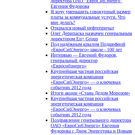
директора ОАО "ЕвроСибЭнерго"
Евгения Федорова
Я хочу уменьшить совокупный размер
платы за коммунальные услуги. Что
мне делать?
Открылся новый нефтепричал
Олег Дерипаска назначен генеральным
директором En+ Group
Под надёжным крылом Подшефной
«ЕвроСибЭнерго» школе - 100 лет
Интервью — Евгений Федоров,
генеральный директор
«Евросибэнерго»
Крупнейшая частная российская
энергетическая компания
«ЕвроСибЭнерго» — о ключевых
событиях 2012 года
Итоги акции «Стань Дедом Морозом»
Крупнейшая частная российская
энергетическая компания
«ЕвроСибЭнерго» — о ключевых
событиях 2012 года
Поздравление генерального директора
ОАО «ЕвроСибЭнерго» Евгения
Федорова с Днем Энергетика и Новым