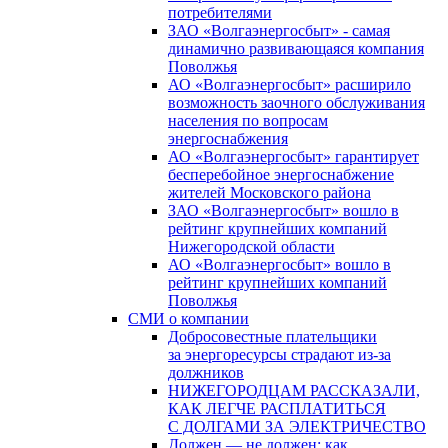
потребителями
ЗАО «Волгаэнергосбыт» - самая
динамично развивающаяся компания
Поволжья
АО «Волгаэнергосбыт» расширило
возможность заочного обслуживания
населения по вопросам
энергоснабжения
АО «Волгаэнергосбыт» гарантирует
бесперебойное энергоснабжение
жителей Московского района
ЗАО «Волгаэнергосбыт» вошло в
рейтинг крупнейших компаний
Нижегородской области
АО «Волгаэнергосбыт» вошло в
рейтинг крупнейших компаний
Поволжья
СМИ о компании
Добросовестные плательщики
за энергоресурсы страдают из-за
должников
НИЖЕГОРОДЦАМ РАССКАЗАЛИ,
КАК ЛЕГЧЕ РАСПЛАТИТЬСЯ
С ДОЛГАМИ ЗА ЭЛЕКТРИЧЕСТВО
Должен — не должен: как