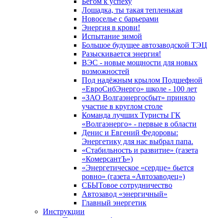
Бегом к успеху
Лошадка, ты такая тепленькая
Новоселье с барьерами
Энергия в крови!
Испытание зимой
Большое будущее автозаводской ТЭЦ
Разыскивается энергия!
ВЭС - новые мощности для новых
возможностей
Под надёжным крылом Подшефной
«ЕвроСибЭнерго» школе - 100 лет
«ЗАО Волгаэнергосбыт» приняло
участие в круглом столе
Команда лучших Туристы ГК
«Волгаэнерго» - первые в области
Денис и Евгений Федоровы:
Энергетику для нас выбрал папа.
«Стабильность и развитие» (газета
«КомерсантЪ»)
«Энергетическое «сердце» бьется
ровно» (газета «Автозаводец»)
СБЫТовое сотрудничество
Автозавод «энергичный»
Главный энергетик
Инструкции