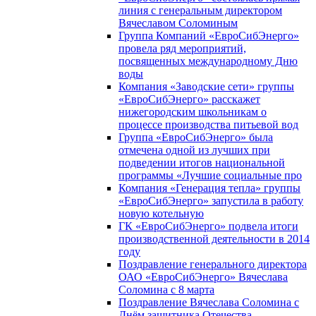
линия с генеральным директором
Вячеславом Соломиным
Группа Компаний «ЕвроСибЭнерго»
провела ряд мероприятий,
посвященных международному Дню
воды
Компания «Заводские сети» группы
«ЕвроСибЭнерго» расскажет
нижегородским школьникам о
процессе производства питьевой вод
Группа «ЕвроСибЭнерго» была
отмечена одной из лучших при
подведении итогов национальной
программы «Лучшие социальные про
Компания «Генерация тепла» группы
«ЕвроСибЭнерго» запустила в работу
новую котельную
ГК «ЕвроСибЭнерго» подвела итоги
производственной деятельности в 2014
году
Поздравление генерального директора
ОАО «ЕвроСибЭнерго» Вячеслава
Соломина с 8 марта
Поздравление Вячеслава Соломина с
Днём защитника Отечества