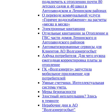
подключить к отоплению почти 80
детских садов и 40 школ в
Автозаводском и Ленинском районах
О переводе коммунальной услуги
«Горячее водоснабжение» на расчеты
«месяц в месяц»
Электронные квитанции
Отдельные квитанции за Отопление и
ГВС части домов Ленинского и
Автозаводского районов
Автоматизированные сервисы для
Клиентов АО Волгаэнергосбыт
Азбука потребителя_Для чего нужна
ежегодная корректировка платы за
отопление
ГК «Волгаэнерго» запустила
мобильное приложение для
потребителей
Умные счетчики. Интеллектуальная
система учета.
Меры безопасности
Злостный неплательщик? Злись
в темноте
Нерабочие дни в АО
"Волгаэнергосбыт"