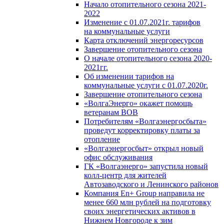
Начало отопительного сезона 2021-
2022
Изменение с 01.07.2021г. тарифов
на коммунальные услуги
Карта отключений энергоресурсов
Завершение отопительного сезона
О начале отопительного сезона 2020-
2021гг.
Об изменении тарифов на
коммунальные услуги с 01.07.2020г.
Завершение отопительного сезона
«ВолгаЭнерго» окажет помощь
ветеранам ВОВ
Потребителям «Волгаэнергосбыта»
проведут корректировку платы за
отопление
«Волгаэнергосбыт» открыл новый
офис обслуживания
ГК «Волгаэнерго» запустила новый
колл-центр для жителей
Автозаводского и Ленинского районов
Компания En+ Group направила не
менее 660 млн рублей на подготовку
своих энергетических активов в
Нижнем Новгороде к зим