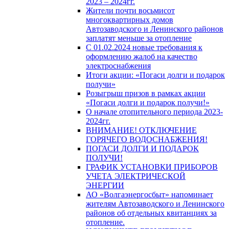
2023 – 2024гг.
Жители почти восьмисот
многоквартирных домов
Автозаводского и Ленинского районов
заплатят меньше за отопление
С 01.02.2024 новые требования к
оформлению жалоб на качество
электроснабжения
Итоги акции: «Погаси долги и подарок
получи»
Розыгрыш призов в рамках акции
«Погаси долги и подарок получи!»
О начале отопительного периода 2023-
2024гг.
ВНИМАНИЕ! ОТКЛЮЧЕНИЕ
ГОРЯЧЕГО ВОДОСНАБЖЕНИЯ!
ПОГАСИ ДОЛГИ И ПОДАРОК
ПОЛУЧИ!
ГРАФИК УСТАНОВКИ ПРИБОРОВ
УЧЕТА ЭЛЕКТРИЧЕСКОЙ
ЭНЕРГИИ
АО «Волгаэнергосбыт» напоминает
жителям Автозаводского и Ленинского
районов об отдельных квитанциях за
отопление.