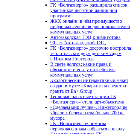
ГК «Волгаэнерго» расширила список
участников льготной жилищной
программы
ЖКХ онлайн: в чём преимущество
цифровых сервисов для пользователей
коммунальных услуг
Автозаводская ТЭЦ к зиме готова
90 лет Автозаводской ТЭЦ
ГК «Волгаэнерго» досрочно построила
теплотрассы к двум детским садам
в Нижнем Новгороде
В свете долгов: какие права и
обязанности есть у потребителя
коммунальных услуг
Экологический интерактивный макет
создан в музее «Кварки» на средства
гранта от En+ Group
Тепловые насосные станции ГК
«Волгаэнерго» стали арт-объектами
«Сделаем мир лучше». Нижегородцы
убрали с берега озера больше 700 кг
мусора
ГК «Волгаэнерго» помогла
первоклассникам собраться в школу