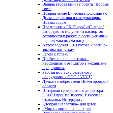
Вышла вторая книга проекта "Добрый
свет"
Поздравление Вячеслава Соломина с
Днем энергетика и наступающим
Новым годом
Предприятия ГК "ЕвроСибЭнерго"
рапортуют о получении паспортов
готовности к работе в осенне-зимний
период максимума нагр
Автозаводская ТЭЦ готова к осенне-
зимним нагрузкам
Бегом к успеху
Профессиональная этика –
необходимый регулятор в механизме
предприятия
Работы по пуску резервного
оборудования ООО "АТЭЦ"
Лучшие изобретатели Нижегородской
области
Интервью генерального директора
ОАО "ЕвроСибЭнеого" Вячеслава
Соломина, Интерфакс.
«Добрая энергетика» для детей
«Мир на кончиках пальцев»