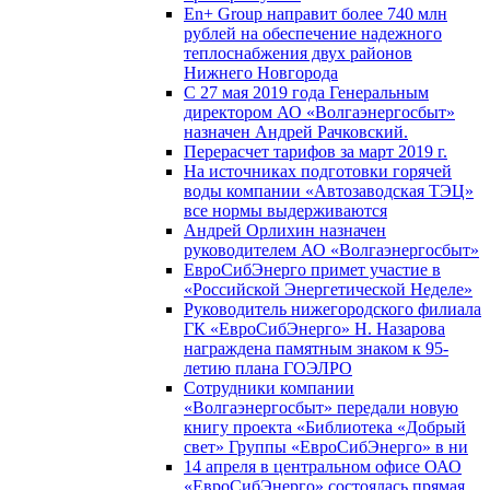
En+ Group направит более 740 млн
рублей на обеспечение надежного
теплоснабжения двух районов
Нижнего Новгорода
С 27 мая 2019 года Генеральным
директором АО «Волгаэнергосбыт»
назначен Андрей Рачковский.
Перерасчет тарифов за март 2019 г.
На источниках подготовки горячей
воды компании «Автозаводская ТЭЦ»
все нормы выдерживаются
Андрей Орлихин назначен
руководителем АО «Волгаэнергосбыт»
ЕвроСибЭнерго примет участие в
«Российской Энергетической Неделе»
Руководитель нижегородского филиала
ГК «ЕвроСибЭнерго» Н. Назарова
награждена памятным знаком к 95-
летию плана ГОЭЛРО
Сотрудники компании
«Волгаэнергосбыт» передали новую
книгу проекта «Библиотека «Добрый
свет» Группы «ЕвроСибЭнерго» в ни
14 апреля в центральном офисе ОАО
«ЕвроСибЭнерго» состоялась прямая