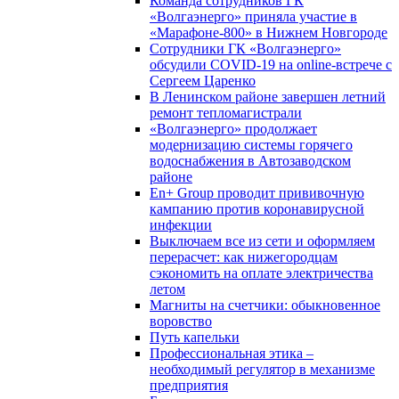
Команда сотрудников ГК
«Волгаэнерго» приняла участие в
«Марафоне-800» в Нижнем Новгороде
Сотрудники ГК «Волгаэнерго»
обсудили COVID-19 на online-встрече с
Сергеем Царенко
В Ленинском районе завершен летний
ремонт тепломагистрали
«Волгаэнерго» продолжает
модернизацию системы горячего
водоснабжения в Автозаводском
районе
En+ Group проводит прививочную
кампанию против коронавирусной
инфекции
Выключаем все из сети и оформляем
перерасчет: как нижегородцам
сэкономить на оплате электричества
летом
Магниты на счетчики: обыкновенное
воровство
Путь капельки
Профессиональная этика –
необходимый регулятор в механизме
предприятия