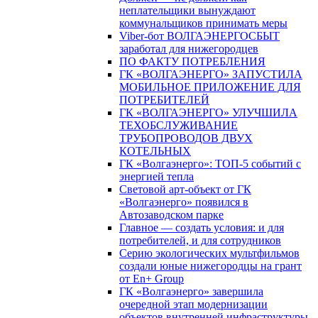
неплательщики вынуждают
коммунальщиков принимать меры
Viber-бот ВОЛГАЭНЕРГОСБЫТ
заработал для нижегородцев
ПО ФАКТУ ПОТРЕБЛЕНИЯ
ГК «ВОЛГАЭНЕРГО» ЗАПУСТИЛА
МОБИЛЬНОЕ ПРИЛОЖЕНИЕ ДЛЯ
ПОТРЕБИТЕЛЕЙ
ГК «ВОЛГАЭНЕРГО» УЛУЧШИЛА
ТЕХОБСЛУЖИВАНИЕ
ТРУБОПРОВОДОВ ДВУХ
КОТЕЛЬНЫХ
ГК «Волгаэнерго»: ТОП-5 событий с
энергией тепла
Световой арт-объект от ГК
«Волгаэнерго» появился в
Автозаводском парке
Главное — создать условия: и для
потребителей, и для сотрудников
Серию экологических мультфильмов
создали юные нижегородцы на грант
от En+ Group
ГК «Волгаэнерго» завершила
очередной этап модернизации
объектов внутренней инфраструктуры