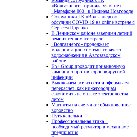
Команда сотрудников ГК
«Волгаэнерго» приняла участие в
«Марафоне-800» в Нижнем Новгороде
Сотрудники ГК «Волгаэнерго»
обсудили COVID-19 на online-встрече с
Сергеем Царенко
В Ленинском районе завершен летний
ремонт тепломагистрали
«Волгаэнерго» продолжает
модернизацию системы горячего
водоснабжения в Автозаводском
районе
En+ Group проводит прививочную
кампанию против коронавирусной
инфекции
Выключаем все из сети и оформляем
перерасчет: как нижегородцам
сэкономить на оплате электричества
летом
Магниты на счетчики: обыкновенное
воровство
Путь капельки
Профессиональная этика –
необходимый регулятор в механизме
предприятия