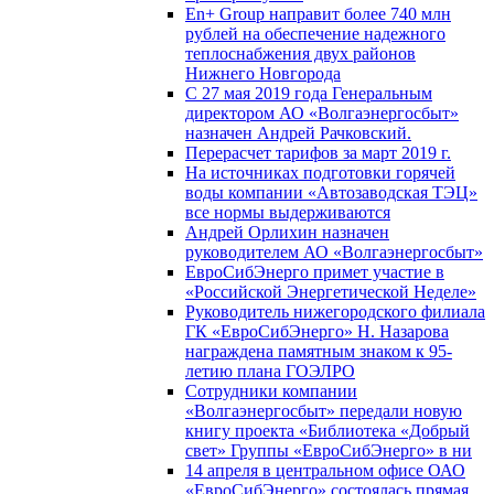
En+ Group направит более 740 млн
рублей на обеспечение надежного
теплоснабжения двух районов
Нижнего Новгорода
С 27 мая 2019 года Генеральным
директором АО «Волгаэнергосбыт»
назначен Андрей Рачковский.
Перерасчет тарифов за март 2019 г.
На источниках подготовки горячей
воды компании «Автозаводская ТЭЦ»
все нормы выдерживаются
Андрей Орлихин назначен
руководителем АО «Волгаэнергосбыт»
ЕвроСибЭнерго примет участие в
«Российской Энергетической Неделе»
Руководитель нижегородского филиала
ГК «ЕвроСибЭнерго» Н. Назарова
награждена памятным знаком к 95-
летию плана ГОЭЛРО
Сотрудники компании
«Волгаэнергосбыт» передали новую
книгу проекта «Библиотека «Добрый
свет» Группы «ЕвроСибЭнерго» в ни
14 апреля в центральном офисе ОАО
«ЕвроСибЭнерго» состоялась прямая