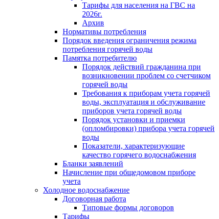
Тарифы для населения на ГВС на
2026г.
Архив
Нормативы потребления
Порядок введения ограничения режима
потребления горячей воды
Памятка потребителю
Порядок действий гражданина при
возникновении проблем со счетчиком
горячей воды
Требования к приборам учета горячей
воды, эксплуатация и обслуживание
приборов учета горячей воды
Порядок установки и приемки
(опломбировки) прибора учета горячей
воды
Показатели, характеризующие
качество горячего водоснабжения
Бланки заявлений
Начисление при общедомовом приборе
учета
Холодное водоснабжение
Договорная работа
Типовые формы договоров
Тарифы