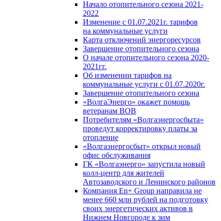
Начало отопительного сезона 2021-
2022
Изменение с 01.07.2021г. тарифов
на коммунальные услуги
Карта отключений энергоресурсов
Завершение отопительного сезона
О начале отопительного сезона 2020-
2021гг.
Об изменении тарифов на
коммунальные услуги с 01.07.2020г.
Завершение отопительного сезона
«ВолгаЭнерго» окажет помощь
ветеранам ВОВ
Потребителям «Волгаэнергосбыта»
проведут корректировку платы за
отопление
«Волгаэнергосбыт» открыл новый
офис обслуживания
ГК «Волгаэнерго» запустила новый
колл-центр для жителей
Автозаводского и Ленинского районов
Компания En+ Group направила не
менее 660 млн рублей на подготовку
своих энергетических активов в
Нижнем Новгороде к зим