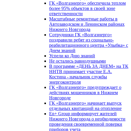
ГК «Волгаэнерго» обеспечила теплом
более 95% объектов в своей зоне
ответственности
Масштабные ремонтные работы в
Автозаводском и Ленинском районах
Нижнего Новгорода
Сотрудники ГК «Волгаэнерго»
поздравили ребят из социально-
реабилитационного центра «Улыбка» с
Днем знаний
Успели ко Дню знаний
Не остались равнодушными
В программе «ДЕНЬ ЗА ДНЕМ» на ТК
ННТВ принимает участие Е.А.
Костина - начальник службы
энергоконтроля
ГК «Волгаэнерго» предупреждает о
действиях мошенников в Нижнем
Новгороде
ГК «Волгаэнерго» начинает выпуск
отдельных квитанций на отопление
En+ Group информирует жителей
Нижнего Новгорода о необходимости
проведения своевременной поверки
приборов учета