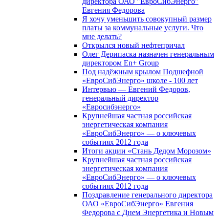
директора ОАО "ЕвроСибЭнерго"
Евгения Федорова
Я хочу уменьшить совокупный размер
платы за коммунальные услуги. Что
мне делать?
Открылся новый нефтепричал
Олег Дерипаска назначен генеральным
директором En+ Group
Под надёжным крылом Подшефной
«ЕвроСибЭнерго» школе - 100 лет
Интервью — Евгений Федоров,
генеральный директор
«Евросибэнерго»
Крупнейшая частная российская
энергетическая компания
«ЕвроСибЭнерго» — о ключевых
событиях 2012 года
Итоги акции «Стань Дедом Морозом»
Крупнейшая частная российская
энергетическая компания
«ЕвроСибЭнерго» — о ключевых
событиях 2012 года
Поздравление генерального директора
ОАО «ЕвроСибЭнерго» Евгения
Федорова с Днем Энергетика и Новым