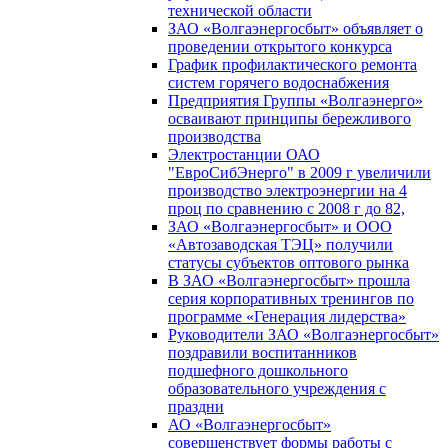
технической области
ЗАО «Волгаэнергосбыт» объявляет о
проведении открытого конкурса
График профилактического ремонта
систем горячего водоснабжения
Предприятия Группы «Волгаэнерго»
осваивают принципы бережливого
производства
Электростанции ОАО
"ЕвроСибЭнерго" в 2009 г увеличили
производство электроэнергии на 4
проц по сравнению с 2008 г до 82,
ЗАО «Волгаэнергосбыт» и ООО
«Автозаводская ТЭЦ» получили
статусы субъектов оптового рынка
В ЗАО «Волгаэнергосбыт» прошла
серия корпоративных тренингов по
программе «Генерация лидерства»
Руководители ЗАО «Волгаэнергосбыт»
поздравили воспитанников
подшефного дошкольного
образовательного учреждения с
праздни
АО «Волгаэнергосбыт»
совершенствует формы работы с