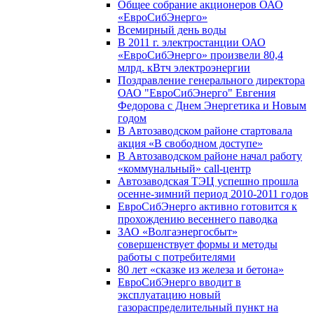
Общее собрание акционеров ОАО
«ЕвроСибЭнерго»
Всемирный день воды
В 2011 г. электростанции ОАО
«ЕвроСибЭнерго» произвели 80,4
млрд. кВтч электроэнергии
Поздравление генерального директора
ОАО "ЕвроСибЭнерго" Евгения
Федорова с Днем Энергетика и Новым
годом
В Автозаводском районе стартовала
акция «В свободном доступе»
В Автозаводском районе начал работу
«коммунальный» call-центр
Автозаводская ТЭЦ успешно прошла
осенне-зимний период 2010-2011 годов
ЕвроСибЭнерго активно готовится к
прохождению весеннего паводка
ЗАО «Волгаэнергосбыт»
совершенствует формы и методы
работы с потребителями
80 лет «сказке из железа и бетона»
ЕвроСибЭнерго вводит в
эксплуатацию новый
газораспределительный пункт на