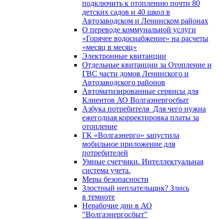
подключить к отоплению почти 80
детских садов и 40 школ в
Автозаводском и Ленинском районах
О переводе коммунальной услуги
«Горячее водоснабжение» на расчеты
«месяц в месяц»
Электронные квитанции
Отдельные квитанции за Отопление и
ГВС части домов Ленинского и
Автозаводского районов
Автоматизированные сервисы для
Клиентов АО Волгаэнергосбыт
Азбука потребителя_Для чего нужна
ежегодная корректировка платы за
отопление
ГК «Волгаэнерго» запустила
мобильное приложение для
потребителей
Умные счетчики. Интеллектуальная
система учета.
Меры безопасности
Злостный неплательщик? Злись
в темноте
Нерабочие дни в АО
"Волгаэнергосбыт"