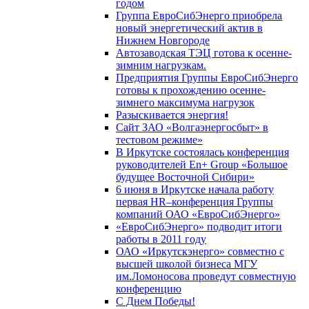
годом
Группа ЕвроСибЭнерго приобрела
новый энергетический актив в
Нижнем Новгороде
Автозаводская ТЭЦ готова к осенне-
зимним нагрузкам.
Предприятия Группы ЕвроСибЭнерго
готовы к прохождению осенне-
зимнего максимума нагрузок
Разыскивается энергия!
Сайт ЗАО «Волгаэнергосбыт» в
тестовом режиме»
В Иркутске состоялась конференция
руководителей En+ Group «Большое
будущее Восточной Сибири»
6 июня в Иркутске начала работу
первая HR–конференция Группы
компаний ОАО «ЕвроСибЭнерго»
«ЕвроСибЭнерго» подводит итоги
работы в 2011 году
ОАО «Иркутскэнерго» совместно с
высшей школой бизнеса МГУ
им.Ломоносова проведут совместную
конференцию
С Днем Победы!