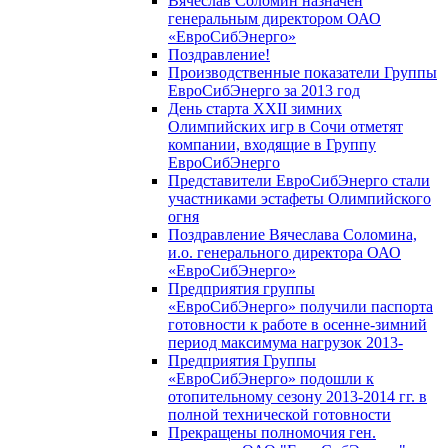
Вячеслав Соломин назначен
генеральным директором ОАО
«ЕвроСибЭнерго»
Поздравление!
Производственные показатели Группы
ЕвроСибЭнерго за 2013 год
День старта XXII зимних
Олимпийских игр в Сочи отметят
компании, входящие в Группу
ЕвроСибЭнерго
Представители ЕвроСибЭнерго стали
участниками эстафеты Олимпийского
огня
Поздравление Вячеслава Соломина,
и.о. генерального директора ОАО
«ЕвроСибЭнерго»
Предприятия группы
«ЕвроСибЭнерго» получили паспорта
готовности к работе в осенне-зимний
период максимума нагрузок 2013-
Предприятия Группы
«ЕвроСибЭнерго» подошли к
отопительному сезону 2013-2014 гг. в
полной технической готовности
Прекращены полномочия ген.