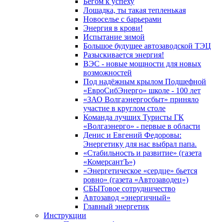
Бегом к успеху
Лошадка, ты такая тепленькая
Новоселье с барьерами
Энергия в крови!
Испытание зимой
Большое будущее автозаводской ТЭЦ
Разыскивается энергия!
ВЭС - новые мощности для новых
возможностей
Под надёжным крылом Подшефной
«ЕвроСибЭнерго» школе - 100 лет
«ЗАО Волгаэнергосбыт» приняло
участие в круглом столе
Команда лучших Туристы ГК
«Волгаэнерго» - первые в области
Денис и Евгений Федоровы:
Энергетику для нас выбрал папа.
«Стабильность и развитие» (газета
«КомерсантЪ»)
«Энергетическое «сердце» бьется
ровно» (газета «Автозаводец»)
СБЫТовое сотрудничество
Автозавод «энергичный»
Главный энергетик
Инструкции