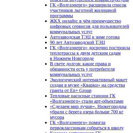
ГК «Волгаэнерго» расширила список
участников льготной жилищной
программы
ЖКХ онлайн: в чём преимущество
цифровых сервисов для пользователей
коммунальных услуг
Автозаводская ТЭЦ к зиме готова
90 лет Автозаводской ТЭЦ
ГК «Волгаэнерго» досрочно построила
теплотрассы к двум детским садам
в Нижнем Новгороде
В свете долгов: какие права и
обязанности есть у потребителя
коммунальных услуг
Экологический интерактивный макет
создан в музее «Кварки» на средства
гранта от En+ Group
Тепловые насосные станции ГК
«Волгаэнерго» стали арт-объектами
«Сделаем мир лучше». Нижегородцы
убрали с берега озера больше 700 кг
мусора
ГК «Волгаэнерго» помогла
первоклассникам собраться в школу