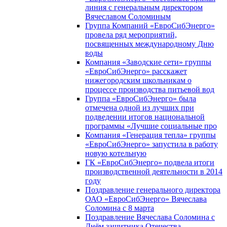
линия с генеральным директором
Вячеславом Соломиным
Группа Компаний «ЕвроСибЭнерго»
провела ряд мероприятий,
посвященных международному Дню
воды
Компания «Заводские сети» группы
«ЕвроСибЭнерго» расскажет
нижегородским школьникам о
процессе производства питьевой вод
Группа «ЕвроСибЭнерго» была
отмечена одной из лучших при
подведении итогов национальной
программы «Лучшие социальные про
Компания «Генерация тепла» группы
«ЕвроСибЭнерго» запустила в работу
новую котельную
ГК «ЕвроСибЭнерго» подвела итоги
производственной деятельности в 2014
году
Поздравление генерального директора
ОАО «ЕвроСибЭнерго» Вячеслава
Соломина с 8 марта
Поздравление Вячеслава Соломина с
Днём защитника Отечества