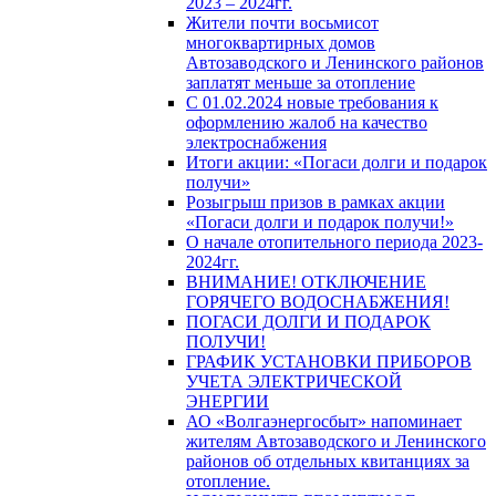
2023 – 2024гг.
Жители почти восьмисот
многоквартирных домов
Автозаводского и Ленинского районов
заплатят меньше за отопление
С 01.02.2024 новые требования к
оформлению жалоб на качество
электроснабжения
Итоги акции: «Погаси долги и подарок
получи»
Розыгрыш призов в рамках акции
«Погаси долги и подарок получи!»
О начале отопительного периода 2023-
2024гг.
ВНИМАНИЕ! ОТКЛЮЧЕНИЕ
ГОРЯЧЕГО ВОДОСНАБЖЕНИЯ!
ПОГАСИ ДОЛГИ И ПОДАРОК
ПОЛУЧИ!
ГРАФИК УСТАНОВКИ ПРИБОРОВ
УЧЕТА ЭЛЕКТРИЧЕСКОЙ
ЭНЕРГИИ
АО «Волгаэнергосбыт» напоминает
жителям Автозаводского и Ленинского
районов об отдельных квитанциях за
отопление.