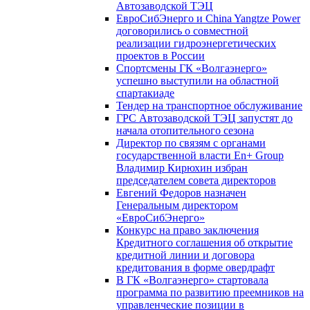
Автозаводской ТЭЦ
ЕвроСибЭнерго и China Yangtze Power
договорились о совместной
реализации гидроэнергетических
проектов в России
Спортсмены ГК «Волгаэнерго»
успешно выступили на областной
спартакиаде
Тендер на транспортное обслуживание
ГРС Автозаводской ТЭЦ запустят до
начала отопительного сезона
Директор по связям с органами
государственной власти En+ Group
Владимир Кирюхин избран
председателем совета директоров
Евгений Федоров назначен
Генеральным директором
«ЕвроСибЭнерго»
Конкурс на право заключения
Кредитного соглашения об открытие
кредитной линии и договора
кредитования в форме овердрафт
В ГК «Волгаэнерго» стартовала
программа по развитию преемников на
управленческие позиции в