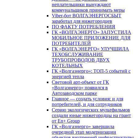
неплательщики вынуждают
коммунальщиков принимать меры
Viber-бот ВОЛГАЭНЕРГОСБЫТ
заработал для нижегородцев
ПО ФАКТУ ПОТРЕБЛЕНИЯ
ГК «ВОЛГАЭНЕРГО» ЗАПУСТИЛА
МОБИЛЬНОЕ ПРИЛОЖЕНИЕ ДЛЯ
ПОТРЕБИТЕЛЕЙ
ГК «ВОЛГАЭНЕРГО» УЛУЧШИЛА
ТЕХОБСЛУЖИВАНИЕ
ТРУБОПРОВОДОВ ДВУХ
КОТЕЛЬНЫХ
ГК «Волгаэнерго»: ТОП-5 событий с
энергией тепла
Световой арт-объект от ГК
«Волгаэнерго» появился в
Автозаводском парке
Главное — создать условия: и для
потребителей, и для сотрудников
Серию экологических мультфильмов
создали юные нижегородцы на грант
от En+ Group
ГК «Волгаэнерго» завершила
очередной этап модернизации
объектов внутренней инфраструктуры