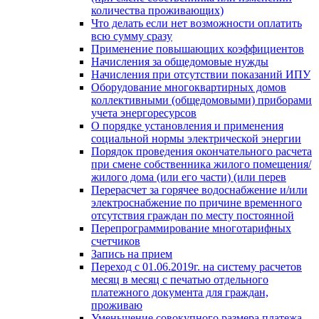
количества проживающих)
Что делать если нет возможности оплатить
всю сумму сразу
Применение повышающих коэффициентов
Начисления за общедомовые нужды
Начисления при отсутствии показаний ИПУ
Оборудование многоквартирных домов
коллективными (общедомовыми) приборами
учета энергоресурсов
О порядке установления и применения
социальной нормы электрической энергии
Порядок проведения окончательного расчета
при смене собственника жилого помещения/
жилого дома (или его части) (или перев
Перерасчет за горячее водоснабжение и/или
электроснабжение по причине временного
отсутствия граждан по месту постоянной
Перепрограммирование многотарифных
счетчиков
Запись на прием
Переход с 01.06.2019г. на систему расчетов
месяц в месяц с печатью отдельного
платежного документа для граждан,
проживаю
Уменьшение совокупного размера платежа