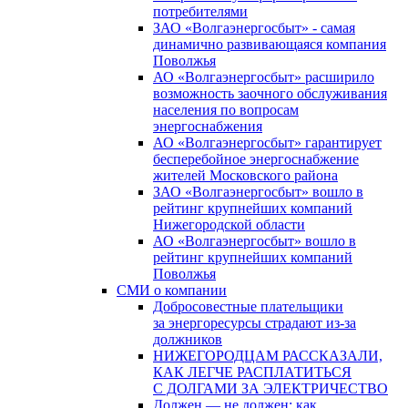
потребителями
ЗАО «Волгаэнергосбыт» - самая
динамично развивающаяся компания
Поволжья
АО «Волгаэнергосбыт» расширило
возможность заочного обслуживания
населения по вопросам
энергоснабжения
АО «Волгаэнергосбыт» гарантирует
бесперебойное энергоснабжение
жителей Московского района
ЗАО «Волгаэнергосбыт» вошло в
рейтинг крупнейших компаний
Нижегородской области
АО «Волгаэнергосбыт» вошло в
рейтинг крупнейших компаний
Поволжья
СМИ о компании
Добросовестные плательщики
за энергоресурсы страдают из-за
должников
НИЖЕГОРОДЦАМ РАССКАЗАЛИ,
КАК ЛЕГЧЕ РАСПЛАТИТЬСЯ
С ДОЛГАМИ ЗА ЭЛЕКТРИЧЕСТВО
Должен — не должен: как