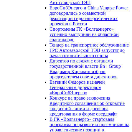
Автозаводской ТЭЦ
ЕвроСибЭнерго и China Yangtze Power
договорились о совместной
реализации гидроэнергетических
проектов в России
Спортсмены ГК «Волгаэнерго»
успешно выступили на областной
спартакиаде
Тендер на транспортное обслуживание
ГРС Автозаводской ТЭЦ запустят до
начала отопительного сезона
Директор по связям с органами
государственной власти En+ Group
Владимир Кирюхин избран
председателем совета директоров
Евгений Федоров назначен
Генеральным директором
«ЕвроСибЭнерго»
Конкурс на право заключения
Кредитного соглашения об открытие
кредитной линии и договора
кредитования в форме овердрафт
В ГК «Волгаэнерго» стартовала
программа по развитию преемников на
управленческие позиции в