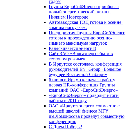
годом
Группа ЕвроСибЭнерго приобрела
новый энергетический актив в
Нижнем Новгороде
Автозаводская ТЭЦ готова к осенне-
зимним нагрузкам.
Предприятия Группы ЕвроСибЭнерго
готовы к прохождению осенне-
зимнего максимума нагрузок
Разыскивается энергия!
Сайт ЗАО «Волгаэнергосбыт» в
тестовом режиме»
В Иркутске состоялась конференция
руководителей En+ Group «Большое
будущее Восточной Сибири»
6 июня в Иркутске начала работу
первая HR–конференция Группы
компаний ОАО «ЕвроСибЭнерго»
«ЕвроСибЭнерго» подводит итоги
работы в 2011 году
ОАО «Иркутскэнерго» совместно с
высшей школой бизнеса МГУ
им.Ломоносова проведут совместную
конференцию
С Днем Победы!