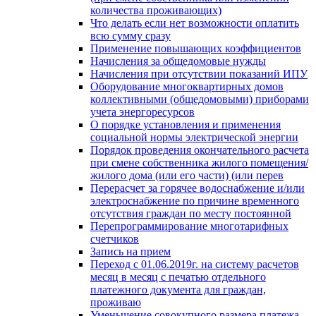
количества проживающих)
Что делать если нет возможности оплатить
всю сумму сразу
Применение повышающих коэффициентов
Начисления за общедомовые нужды
Начисления при отсутствии показаний ИПУ
Оборудование многоквартирных домов
коллективными (общедомовыми) приборами
учета энергоресурсов
О порядке установления и применения
социальной нормы электрической энергии
Порядок проведения окончательного расчета
при смене собственника жилого помещения/
жилого дома (или его части) (или перев
Перерасчет за горячее водоснабжение и/или
электроснабжение по причине временного
отсутствия граждан по месту постоянной
Перепрограммирование многотарифных
счетчиков
Запись на прием
Переход с 01.06.2019г. на систему расчетов
месяц в месяц с печатью отдельного
платежного документа для граждан,
проживаю
Уменьшение совокупного размера платежа