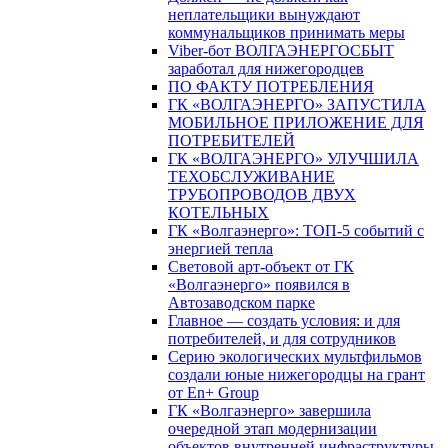
неплательщики вынуждают
коммунальщиков принимать меры
Viber-бот ВОЛГАЭНЕРГОСБЫТ
заработал для нижегородцев
ПО ФАКТУ ПОТРЕБЛЕНИЯ
ГК «ВОЛГАЭНЕРГО» ЗАПУСТИЛА
МОБИЛЬНОЕ ПРИЛОЖЕНИЕ ДЛЯ
ПОТРЕБИТЕЛЕЙ
ГК «ВОЛГАЭНЕРГО» УЛУЧШИЛА
ТЕХОБСЛУЖИВАНИЕ
ТРУБОПРОВОДОВ ДВУХ
КОТЕЛЬНЫХ
ГК «Волгаэнерго»: ТОП-5 событий с
энергией тепла
Световой арт-объект от ГК
«Волгаэнерго» появился в
Автозаводском парке
Главное — создать условия: и для
потребителей, и для сотрудников
Серию экологических мультфильмов
создали юные нижегородцы на грант
от En+ Group
ГК «Волгаэнерго» завершила
очередной этап модернизации
объектов внутренней инфраструктуры