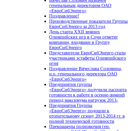
Вячеслав Соломин назначен
генеральным директором ОАО
«ЕвроСибЭнерго»
Поздравление!
Производственные показатели Группы
ЕвроСибЭнерго за 2013 год
День старта XXII зимних
Олимпийских игр в Сочи отметят
компании, входящие в Группу
ЕвроСибЭнерго
Представители ЕвроСибЭнерго стали
участниками эстафеты Олимпийского
огня
Поздравление Вячеслава Соломина,
и.о. генерального директора ОАО
«ЕвроСибЭнерго»
Предприятия группы
«ЕвроСибЭнерго» получили паспорта
готовности к работе в осенне-зимний
период максимума нагрузок 2013-
Предприятия Группы
«ЕвроСибЭнерго» подошли к
отопительному сезону 2013-2014 гг. в
полной технической готовности
Прекращены полномочия ген.