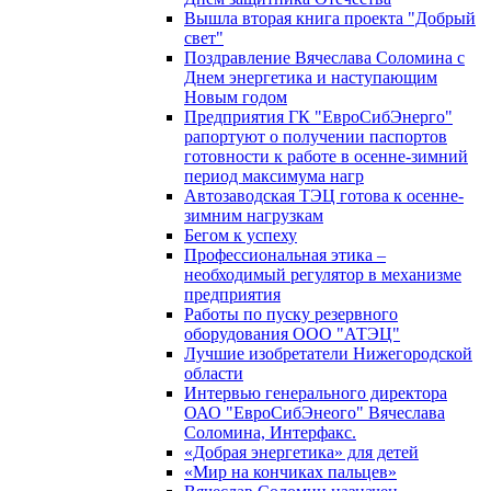
Вышла вторая книга проекта "Добрый
свет"
Поздравление Вячеслава Соломина с
Днем энергетика и наступающим
Новым годом
Предприятия ГК "ЕвроСибЭнерго"
рапортуют о получении паспортов
готовности к работе в осенне-зимний
период максимума нагр
Автозаводская ТЭЦ готова к осенне-
зимним нагрузкам
Бегом к успеху
Профессиональная этика –
необходимый регулятор в механизме
предприятия
Работы по пуску резервного
оборудования ООО "АТЭЦ"
Лучшие изобретатели Нижегородской
области
Интервью генерального директора
ОАО "ЕвроСибЭнеого" Вячеслава
Соломина, Интерфакс.
«Добрая энергетика» для детей
«Мир на кончиках пальцев»