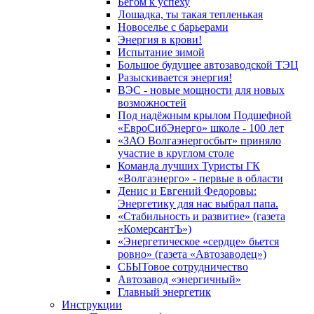
Бегом к успеху
Лошадка, ты такая тепленькая
Новоселье с барьерами
Энергия в крови!
Испытание зимой
Большое будущее автозаводской ТЭЦ
Разыскивается энергия!
ВЭС - новые мощности для новых
возможностей
Под надёжным крылом Подшефной
«ЕвроСибЭнерго» школе - 100 лет
«ЗАО Волгаэнергосбыт» приняло
участие в круглом столе
Команда лучших Туристы ГК
«Волгаэнерго» - первые в области
Денис и Евгений Федоровы:
Энергетику для нас выбрал папа.
«Стабильность и развитие» (газета
«КомерсантЪ»)
«Энергетическое «сердце» бьется
ровно» (газета «Автозаводец»)
СБЫТовое сотрудничество
Автозавод «энергичный»
Главный энергетик
Инструкции