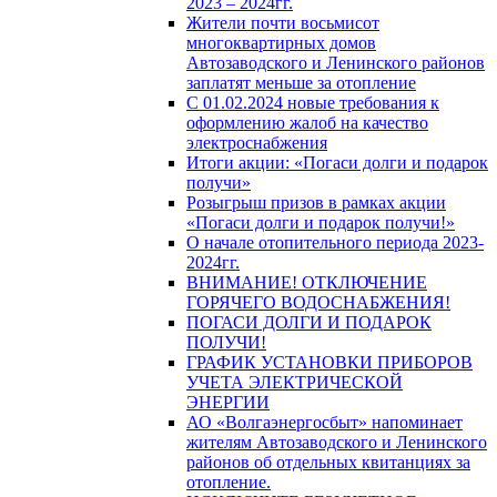
2023 – 2024гг.
Жители почти восьмисот
многоквартирных домов
Автозаводского и Ленинского районов
заплатят меньше за отопление
С 01.02.2024 новые требования к
оформлению жалоб на качество
электроснабжения
Итоги акции: «Погаси долги и подарок
получи»
Розыгрыш призов в рамках акции
«Погаси долги и подарок получи!»
О начале отопительного периода 2023-
2024гг.
ВНИМАНИЕ! ОТКЛЮЧЕНИЕ
ГОРЯЧЕГО ВОДОСНАБЖЕНИЯ!
ПОГАСИ ДОЛГИ И ПОДАРОК
ПОЛУЧИ!
ГРАФИК УСТАНОВКИ ПРИБОРОВ
УЧЕТА ЭЛЕКТРИЧЕСКОЙ
ЭНЕРГИИ
АО «Волгаэнергосбыт» напоминает
жителям Автозаводского и Ленинского
районов об отдельных квитанциях за
отопление.