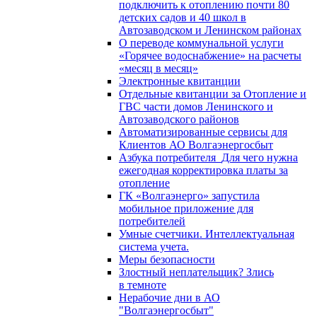
подключить к отоплению почти 80
детских садов и 40 школ в
Автозаводском и Ленинском районах
О переводе коммунальной услуги
«Горячее водоснабжение» на расчеты
«месяц в месяц»
Электронные квитанции
Отдельные квитанции за Отопление и
ГВС части домов Ленинского и
Автозаводского районов
Автоматизированные сервисы для
Клиентов АО Волгаэнергосбыт
Азбука потребителя_Для чего нужна
ежегодная корректировка платы за
отопление
ГК «Волгаэнерго» запустила
мобильное приложение для
потребителей
Умные счетчики. Интеллектуальная
система учета.
Меры безопасности
Злостный неплательщик? Злись
в темноте
Нерабочие дни в АО
"Волгаэнергосбыт"