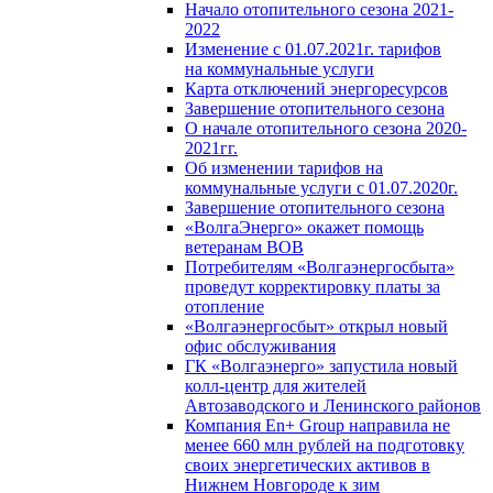
Начало отопительного сезона 2021-
2022
Изменение с 01.07.2021г. тарифов
на коммунальные услуги
Карта отключений энергоресурсов
Завершение отопительного сезона
О начале отопительного сезона 2020-
2021гг.
Об изменении тарифов на
коммунальные услуги с 01.07.2020г.
Завершение отопительного сезона
«ВолгаЭнерго» окажет помощь
ветеранам ВОВ
Потребителям «Волгаэнергосбыта»
проведут корректировку платы за
отопление
«Волгаэнергосбыт» открыл новый
офис обслуживания
ГК «Волгаэнерго» запустила новый
колл-центр для жителей
Автозаводского и Ленинского районов
Компания En+ Group направила не
менее 660 млн рублей на подготовку
своих энергетических активов в
Нижнем Новгороде к зим