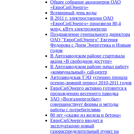
Общее собрание акционеров ОАО
«ЕвроСибЭнерго»
Всемирный день воды
В 2011 г. электростанции ОАО
«ЕвроСибЭнерго» произвели 80,4
млрд. кВтч электроэнергии
Поздравление генерального директора
ОАО "ЕвроСибЭнерго" Евгения
Федорова с Днем Энергетика и Новым
годом
В Автозаводском районе стартовала
акция «В свободном доступе»
В Автозаводском районе начал работу
«коммунальный» call-центр
Автозаводская ТЭЦ успешно прошла
осенне-зимний период 2010-2011 годов
ЕвроСибЭнерго активно готовится к
прохождению весеннего паводка
ЗАО «Волгаэнергосбыт»
совершенствует формы и методы
работы с потребителями
80 лет «сказке из железа и бетона»
ЕвроСибЭнерго вводит в
эксплуатацию новый
газораспределительный пункт на