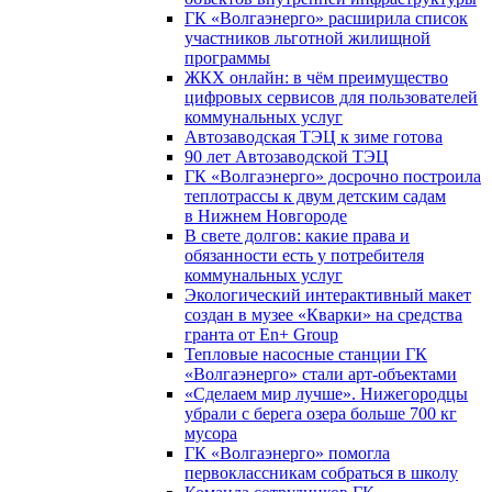
ГК «Волгаэнерго» расширила список
участников льготной жилищной
программы
ЖКХ онлайн: в чём преимущество
цифровых сервисов для пользователей
коммунальных услуг
Автозаводская ТЭЦ к зиме готова
90 лет Автозаводской ТЭЦ
ГК «Волгаэнерго» досрочно построила
теплотрассы к двум детским садам
в Нижнем Новгороде
В свете долгов: какие права и
обязанности есть у потребителя
коммунальных услуг
Экологический интерактивный макет
создан в музее «Кварки» на средства
гранта от En+ Group
Тепловые насосные станции ГК
«Волгаэнерго» стали арт-объектами
«Сделаем мир лучше». Нижегородцы
убрали с берега озера больше 700 кг
мусора
ГК «Волгаэнерго» помогла
первоклассникам собраться в школу