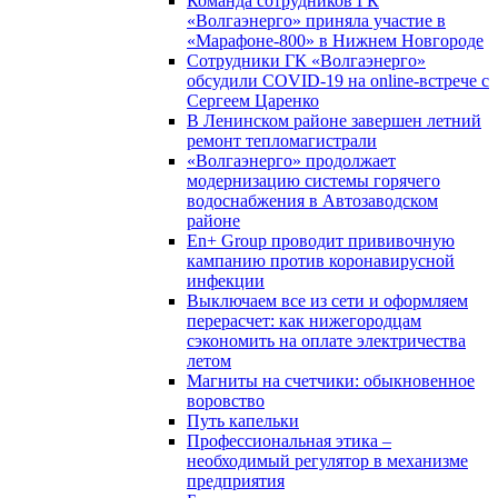
Команда сотрудников ГК
«Волгаэнерго» приняла участие в
«Марафоне-800» в Нижнем Новгороде
Сотрудники ГК «Волгаэнерго»
обсудили COVID-19 на online-встрече с
Сергеем Царенко
В Ленинском районе завершен летний
ремонт тепломагистрали
«Волгаэнерго» продолжает
модернизацию системы горячего
водоснабжения в Автозаводском
районе
En+ Group проводит прививочную
кампанию против коронавирусной
инфекции
Выключаем все из сети и оформляем
перерасчет: как нижегородцам
сэкономить на оплате электричества
летом
Магниты на счетчики: обыкновенное
воровство
Путь капельки
Профессиональная этика –
необходимый регулятор в механизме
предприятия