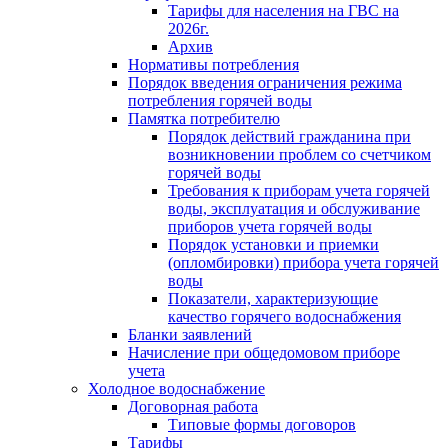
Тарифы для населения на ГВС на
2026г.
Архив
Нормативы потребления
Порядок введения ограничения режима
потребления горячей воды
Памятка потребителю
Порядок действий гражданина при
возникновении проблем со счетчиком
горячей воды
Требования к приборам учета горячей
воды, эксплуатация и обслуживание
приборов учета горячей воды
Порядок установки и приемки
(опломбировки) прибора учета горячей
воды
Показатели, характеризующие
качество горячего водоснабжения
Бланки заявлений
Начисление при общедомовом приборе
учета
Холодное водоснабжение
Договорная работа
Типовые формы договоров
Тарифы