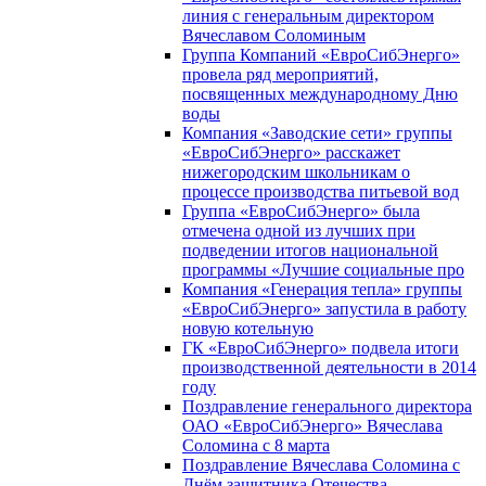
линия с генеральным директором
Вячеславом Соломиным
Группа Компаний «ЕвроСибЭнерго»
провела ряд мероприятий,
посвященных международному Дню
воды
Компания «Заводские сети» группы
«ЕвроСибЭнерго» расскажет
нижегородским школьникам о
процессе производства питьевой вод
Группа «ЕвроСибЭнерго» была
отмечена одной из лучших при
подведении итогов национальной
программы «Лучшие социальные про
Компания «Генерация тепла» группы
«ЕвроСибЭнерго» запустила в работу
новую котельную
ГК «ЕвроСибЭнерго» подвела итоги
производственной деятельности в 2014
году
Поздравление генерального директора
ОАО «ЕвроСибЭнерго» Вячеслава
Соломина с 8 марта
Поздравление Вячеслава Соломина с
Днём защитника Отечества