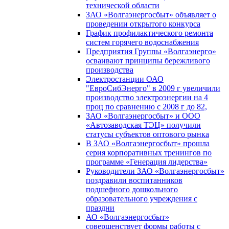
технической области
ЗАО «Волгаэнергосбыт» объявляет о
проведении открытого конкурса
График профилактического ремонта
систем горячего водоснабжения
Предприятия Группы «Волгаэнерго»
осваивают принципы бережливого
производства
Электростанции ОАО
"ЕвроСибЭнерго" в 2009 г увеличили
производство электроэнергии на 4
проц по сравнению с 2008 г до 82,
ЗАО «Волгаэнергосбыт» и ООО
«Автозаводская ТЭЦ» получили
статусы субъектов оптового рынка
В ЗАО «Волгаэнергосбыт» прошла
серия корпоративных тренингов по
программе «Генерация лидерства»
Руководители ЗАО «Волгаэнергосбыт»
поздравили воспитанников
подшефного дошкольного
образовательного учреждения с
праздни
АО «Волгаэнергосбыт»
совершенствует формы работы с