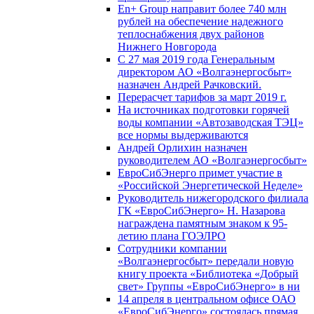
En+ Group направит более 740 млн
рублей на обеспечение надежного
теплоснабжения двух районов
Нижнего Новгорода
С 27 мая 2019 года Генеральным
директором АО «Волгаэнергосбыт»
назначен Андрей Рачковский.
Перерасчет тарифов за март 2019 г.
На источниках подготовки горячей
воды компании «Автозаводская ТЭЦ»
все нормы выдерживаются
Андрей Орлихин назначен
руководителем АО «Волгаэнергосбыт»
ЕвроСибЭнерго примет участие в
«Российской Энергетической Неделе»
Руководитель нижегородского филиала
ГК «ЕвроСибЭнерго» Н. Назарова
награждена памятным знаком к 95-
летию плана ГОЭЛРО
Сотрудники компании
«Волгаэнергосбыт» передали новую
книгу проекта «Библиотека «Добрый
свет» Группы «ЕвроСибЭнерго» в ни
14 апреля в центральном офисе ОАО
«ЕвроСибЭнерго» состоялась прямая