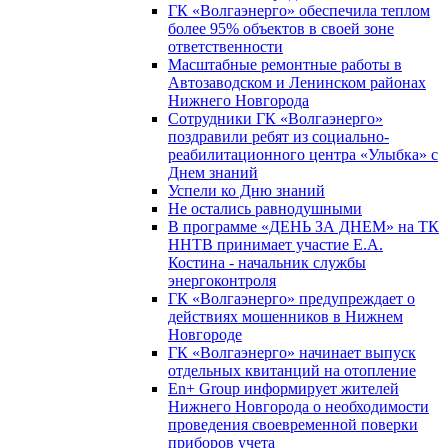
ГК «Волгаэнерго» обеспечила теплом
более 95% объектов в своей зоне
ответственности
Масштабные ремонтные работы в
Автозаводском и Ленинском районах
Нижнего Новгорода
Сотрудники ГК «Волгаэнерго»
поздравили ребят из социально-
реабилитационного центра «Улыбка» с
Днем знаний
Успели ко Дню знаний
Не остались равнодушными
В программе «ДЕНЬ ЗА ДНЕМ» на ТК
ННТВ принимает участие Е.А.
Костина - начальник службы
энергоконтроля
ГК «Волгаэнерго» предупреждает о
действиях мошенников в Нижнем
Новгороде
ГК «Волгаэнерго» начинает выпуск
отдельных квитанций на отопление
En+ Group информирует жителей
Нижнего Новгорода о необходимости
проведения своевременной поверки
приборов учета