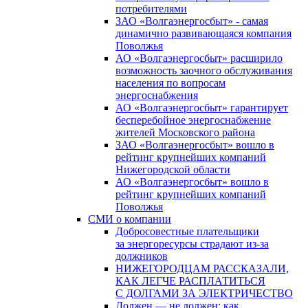
потребителями
ЗАО «Волгаэнергосбыт» - самая
динамично развивающаяся компания
Поволжья
АО «Волгаэнергосбыт» расширило
возможность заочного обслуживания
населения по вопросам
энергоснабжения
АО «Волгаэнергосбыт» гарантирует
бесперебойное энергоснабжение
жителей Московского района
ЗАО «Волгаэнергосбыт» вошло в
рейтинг крупнейших компаний
Нижегородской области
АО «Волгаэнергосбыт» вошло в
рейтинг крупнейших компаний
Поволжья
СМИ о компании
Добросовестные плательщики
за энергоресурсы страдают из-за
должников
НИЖЕГОРОДЦАМ РАССКАЗАЛИ,
КАК ЛЕГЧЕ РАСПЛАТИТЬСЯ
С ДОЛГАМИ ЗА ЭЛЕКТРИЧЕСТВО
Должен — не должен: как