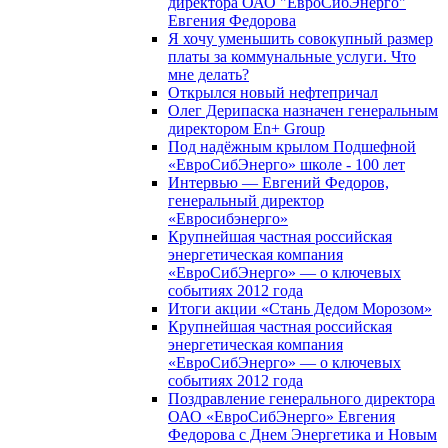
директора ОАО "ЕвроСибЭнерго"
Евгения Федорова
Я хочу уменьшить совокупный размер
платы за коммунальные услуги. Что
мне делать?
Открылся новый нефтепричал
Олег Дерипаска назначен генеральным
директором En+ Group
Под надёжным крылом Подшефной
«ЕвроСибЭнерго» школе - 100 лет
Интервью — Евгений Федоров,
генеральный директор
«Евросибэнерго»
Крупнейшая частная российская
энергетическая компания
«ЕвроСибЭнерго» — о ключевых
событиях 2012 года
Итоги акции «Стань Дедом Морозом»
Крупнейшая частная российская
энергетическая компания
«ЕвроСибЭнерго» — о ключевых
событиях 2012 года
Поздравление генерального директора
ОАО «ЕвроСибЭнерго» Евгения
Федорова с Днем Энергетика и Новым