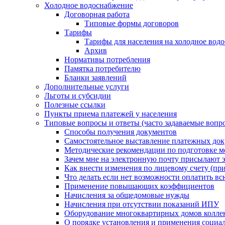
Холодное водоснабжение
Договорная работа
Типовые формы договоров
Тарифы
Тарифы для населения на холодное водо
Архив
Нормативы потребления
Памятка потребителю
Бланки заявлений
Дополнительные услуги
Льготы и субсидии
Полезные ссылки
Пункты приема платежей у населения
Типовые вопросы и ответы (часто задаваемые вопр
Способы получения документов
Самостоятельное выставление платежных док
Методические рекомендации по подготовке ме
Зачем мне на электронную почту присылают э
Как внести изменения по лицевому счету (п
Что делать если нет возможности оплатить вс
Применение повышающих коэффициентов
Начисления за общедомовые нужды
Начисления при отсутствии показаний ИПУ
Оборудование многоквартирных домов колле
О порядке установления и применения социа