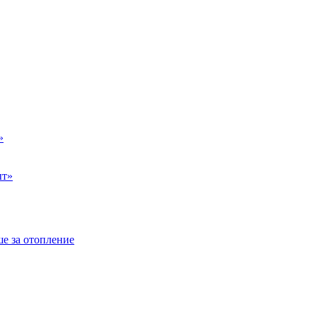
»
ыт»
е за отопление