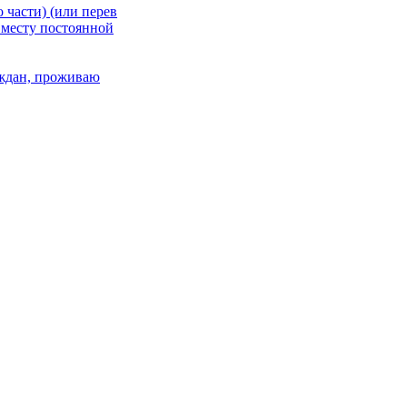
 части) (или перев
 месту постоянной
раждан, проживаю