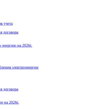
в учета
я договора
 энергию на 2026г.
бления электроэнергии
я договора
е на 2026г.