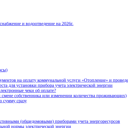
снабжение и водоотведение на 2026г.
осы)
ументов на оплату коммунальной услуги «Отопление» и проведе
ста для установки прибора учета электрической энергии
лектронные чеки об оплате?
ри смене собственника или изменении количества проживающих)
ю сумму сразу
ктивными (общедомовыми) приборами учета энергоресурсов
льной нормы электрической энергии