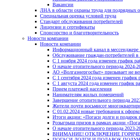
Вакансии
ЛНА в области охраны труда для подрядных 
Специальная оценка условий труда
Стандарт обслуживания потребителей
Лицензии и сертификаты
Спонсорство и благотворительность
Новости компании
Новости компании
Информационный канал в мессенджере
Обслуживание граждан-потребителей в 
С 1 ноября 2024 года изменен график 
О начале отопительного периода 2024-20
АО «Волгаэнергосбыт» призывает не ве
С 1 сентября 2024 года изменен графи
С 1 августа 2024 года изменен график 
Прием платежей населения
Нанимателям жилых помещений
Завершение отопительного периода 2023
Жители почти восьмисот многоквартирн
С 01.02.2024 новые требования к оформ
Итоги акции: «Погаси долги и подарок
Розыгрыш призов в рамках акции «Пога
О начале отопительного периода 2023-20
ВНИМАНИЕ! ОТКЛЮЧЕНИЕ ГОРЯЧ
ПОГАСИ ДОЛГИ И ПОДАРОК ПОЛУЧ