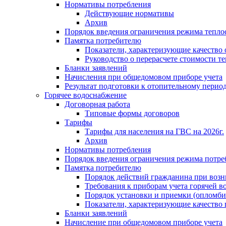
Нормативы потребления
Действующие нормативы
Архив
Порядок введения ограничения режима тепл
Памятка потребителю
Показатели, характеризующие качество
Руководство о перерасчете стоимости т
Бланки заявлений
Начисления при общедомовом приборе учета
Результат подготовки к отопительному перио
Горячее водоснабжение
Договорная работа
Типовые формы договоров
Тарифы
Тарифы для населения на ГВС на 2026г.
Архив
Нормативы потребления
Порядок введения ограничения режима потре
Памятка потребителю
Порядок действий гражданина при возн
Требования к приборам учета горячей в
Порядок установки и приемки (опломби
Показатели, характеризующие качество
Бланки заявлений
Начисление при общедомовом приборе учета