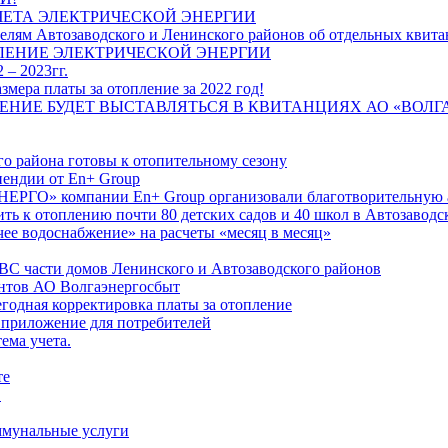
ЧЕТА ЭЛЕКТРИЧЕСКОЙ ЭНЕРГИИ
лям Автозаводского и Ленинского районов об отдельных квитан
ЛЕНИЕ ЭЛЕКТРИЧЕСКОЙ ЭНЕРГИИ
 – 2023гг.
ера платы за отопление за 2022 год!
ПЛЕНИЕ БУДЕТ ВЫСТАВЛЯТЬСЯ В КВИТАНЦИЯХ АО «ВОЛ
о района готовы к отопительному сезону
ендии от En+ Group
РГО» компании En+ Group организовали благотворительную а
ть к отоплению почти 80 детских садов и 40 школ в Автозавод
ее водоснабжение» на расчеты «месяц в месяц»
ВС части домов Ленинского и Автозаводского районов
нтов АО Волгаэнергосбыт
годная корректировка платы за отопление
 приложение для потребителей
ема учета.
те
"
оммунальные услуги