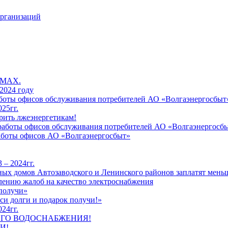
организаций
 MAX.
2024 году
работы офисов обслуживания потребителей АО «Волгаэнергосбыт
25гг.
рить лжеэнергетикам!
к работы офисов обслуживания потребителей АО «Волгаэнергосб
работы офисов АО «Волгаэнергосбыт»
 – 2024гг.
ых домов Автозаводского и Ленинского районов заплатят меньш
лению жалоб на качество электроснабжения
 получи»
си долги и подарок получи!»
24гг.
ЕГО ВОДОСНАБЖЕНИЯ!
И!