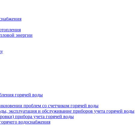
оснабжения
 отопления
епловой энергии
ду
бления горячей воды
икновении проблем со счетчиком горячей воды
оды, эксплуатация и обслуживание приборов учета горячей воды
ровки) прибора учета горячей воды
 горячего водоснабжения