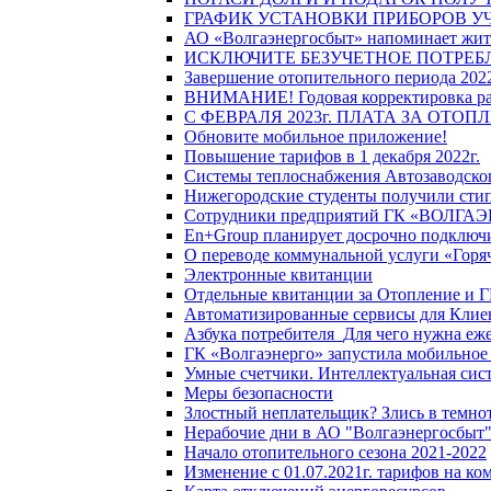
ГРАФИК УСТАНОВКИ ПРИБОРОВ У
АО «Волгаэнергосбыт» напоминает жите
ИСКЛЮЧИТЕ БЕЗУЧЕТНОЕ ПОТРЕБ
Завершение отопительного периода 2022
ВНИМАНИЕ! Годовая корректировка разм
С ФЕВРАЛЯ 2023г. ПЛАТА ЗА ОТО
Обновите мобильное приложение!
Повышение тарифов в 1 декабря 2022г.
Системы теплоснабжения Автозаводског
Нижегородские студенты получили стип
Сотрудники предприятий ГК «ВОЛГАЭНЕ
En+Group планирует досрочно подключи
О переводе коммунальной услуги «Горяч
Электронные квитанции
Отдельные квитанции за Отопление и Г
Автоматизированные сервисы для Клие
Азбука потребителя_Для чего нужна еже
ГК «Волгаэнерго» запустила мобильное
Умные счетчики. Интеллектуальная сист
Меры безопасности
Злостный неплательщик? Злись в темно
Нерабочие дни в АО "Волгаэнергосбыт
Начало отопительного сезона 2021-2022
Изменение с 01.07.2021г. тарифов на к