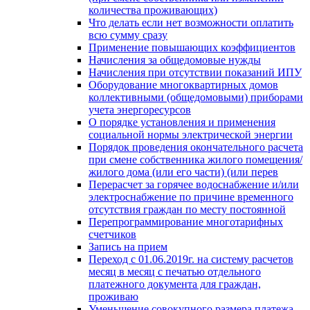
количества проживающих)
Что делать если нет возможности оплатить
всю сумму сразу
Применение повышающих коэффициентов
Начисления за общедомовые нужды
Начисления при отсутствии показаний ИПУ
Оборудование многоквартирных домов
коллективными (общедомовыми) приборами
учета энергоресурсов
О порядке установления и применения
социальной нормы электрической энергии
Порядок проведения окончательного расчета
при смене собственника жилого помещения/
жилого дома (или его части) (или перев
Перерасчет за горячее водоснабжение и/или
электроснабжение по причине временного
отсутствия граждан по месту постоянной
Перепрограммирование многотарифных
счетчиков
Запись на прием
Переход с 01.06.2019г. на систему расчетов
месяц в месяц с печатью отдельного
платежного документа для граждан,
проживаю
Уменьшение совокупного размера платежа