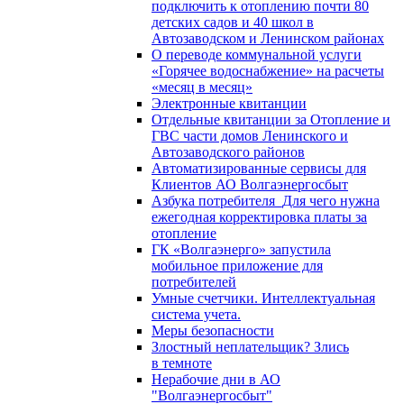
подключить к отоплению почти 80
детских садов и 40 школ в
Автозаводском и Ленинском районах
О переводе коммунальной услуги
«Горячее водоснабжение» на расчеты
«месяц в месяц»
Электронные квитанции
Отдельные квитанции за Отопление и
ГВС части домов Ленинского и
Автозаводского районов
Автоматизированные сервисы для
Клиентов АО Волгаэнергосбыт
Азбука потребителя_Для чего нужна
ежегодная корректировка платы за
отопление
ГК «Волгаэнерго» запустила
мобильное приложение для
потребителей
Умные счетчики. Интеллектуальная
система учета.
Меры безопасности
Злостный неплательщик? Злись
в темноте
Нерабочие дни в АО
"Волгаэнергосбыт"