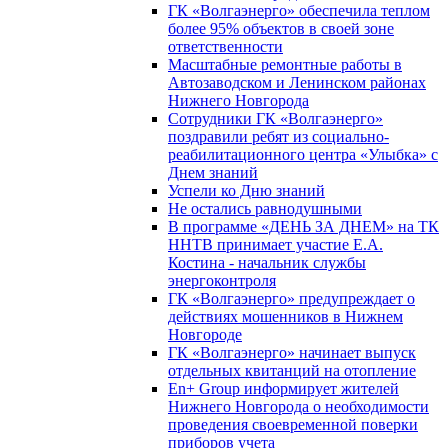
ГК «Волгаэнерго» обеспечила теплом
более 95% объектов в своей зоне
ответственности
Масштабные ремонтные работы в
Автозаводском и Ленинском районах
Нижнего Новгорода
Сотрудники ГК «Волгаэнерго»
поздравили ребят из социально-
реабилитационного центра «Улыбка» с
Днем знаний
Успели ко Дню знаний
Не остались равнодушными
В программе «ДЕНЬ ЗА ДНЕМ» на ТК
ННТВ принимает участие Е.А.
Костина - начальник службы
энергоконтроля
ГК «Волгаэнерго» предупреждает о
действиях мошенников в Нижнем
Новгороде
ГК «Волгаэнерго» начинает выпуск
отдельных квитанций на отопление
En+ Group информирует жителей
Нижнего Новгорода о необходимости
проведения своевременной поверки
приборов учета