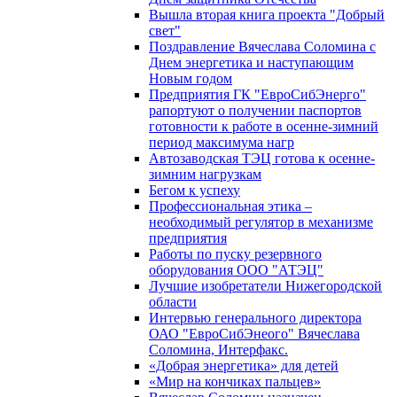
Вышла вторая книга проекта "Добрый
свет"
Поздравление Вячеслава Соломина с
Днем энергетика и наступающим
Новым годом
Предприятия ГК "ЕвроСибЭнерго"
рапортуют о получении паспортов
готовности к работе в осенне-зимний
период максимума нагр
Автозаводская ТЭЦ готова к осенне-
зимним нагрузкам
Бегом к успеху
Профессиональная этика –
необходимый регулятор в механизме
предприятия
Работы по пуску резервного
оборудования ООО "АТЭЦ"
Лучшие изобретатели Нижегородской
области
Интервью генерального директора
ОАО "ЕвроСибЭнеого" Вячеслава
Соломина, Интерфакс.
«Добрая энергетика» для детей
«Мир на кончиках пальцев»