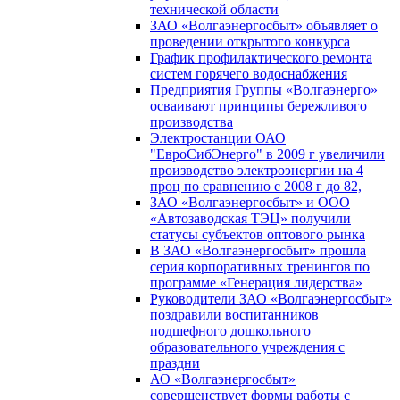
технической области
ЗАО «Волгаэнергосбыт» объявляет о
проведении открытого конкурса
График профилактического ремонта
систем горячего водоснабжения
Предприятия Группы «Волгаэнерго»
осваивают принципы бережливого
производства
Электростанции ОАО
"ЕвроСибЭнерго" в 2009 г увеличили
производство электроэнергии на 4
проц по сравнению с 2008 г до 82,
ЗАО «Волгаэнергосбыт» и ООО
«Автозаводская ТЭЦ» получили
статусы субъектов оптового рынка
В ЗАО «Волгаэнергосбыт» прошла
серия корпоративных тренингов по
программе «Генерация лидерства»
Руководители ЗАО «Волгаэнергосбыт»
поздравили воспитанников
подшефного дошкольного
образовательного учреждения с
праздни
АО «Волгаэнергосбыт»
совершенствует формы работы с