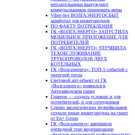
неплательщики вынуждают
коммунальщиков принимать меры
Viber-бот ВОЛГАЭНЕРГОСБЫТ
заработал для нижегородцев
ПО ФАКТУ ПОТРЕБЛЕНИЯ
ГК «ВОЛГАЭНЕРГО» ЗАПУСТИЛА
МОБИЛЬНОЕ ПРИЛОЖЕНИЕ ДЛЯ
ПОТРЕБИТЕЛЕЙ
ГК «ВОЛГАЭНЕРГО» УЛУЧШИЛА
ТЕХОБСЛУЖИВАНИЕ
ТРУБОПРОВОДОВ ДВУХ
КОТЕЛЬНЫХ
ГК «Волгаэнерго»: ТОП-5 событий с
энергией тепла
Световой арт-объект от ГК
«Волгаэнерго» появился в
Автозаводском парке
Главное — создать условия: и для
потребителей, и для сотрудников
Серию экологических мультфильмов
создали юные нижегородцы на грант
от En+ Group
ГК «Волгаэнерго» завершила
очередной этап модернизации
объектов внутренней инфраструктуры