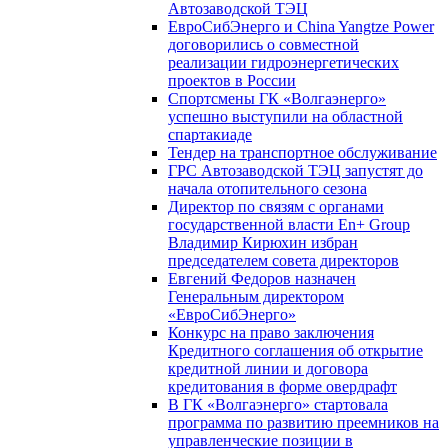
Автозаводской ТЭЦ
ЕвроСибЭнерго и China Yangtze Power
договорились о совместной
реализации гидроэнергетических
проектов в России
Спортсмены ГК «Волгаэнерго»
успешно выступили на областной
спартакиаде
Тендер на транспортное обслуживание
ГРС Автозаводской ТЭЦ запустят до
начала отопительного сезона
Директор по связям с органами
государственной власти En+ Group
Владимир Кирюхин избран
председателем совета директоров
Евгений Федоров назначен
Генеральным директором
«ЕвроСибЭнерго»
Конкурс на право заключения
Кредитного соглашения об открытие
кредитной линии и договора
кредитования в форме овердрафт
В ГК «Волгаэнерго» стартовала
программа по развитию преемников на
управленческие позиции в