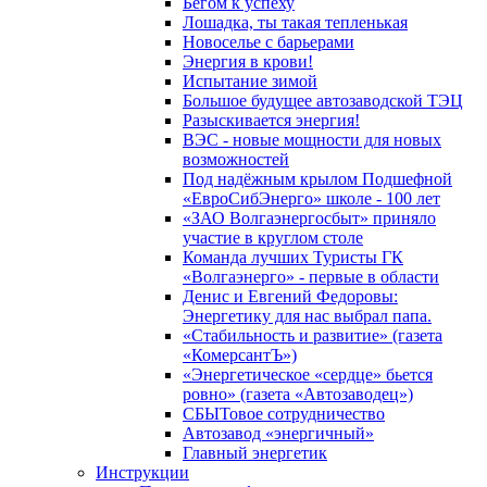
Бегом к успеху
Лошадка, ты такая тепленькая
Новоселье с барьерами
Энергия в крови!
Испытание зимой
Большое будущее автозаводской ТЭЦ
Разыскивается энергия!
ВЭС - новые мощности для новых
возможностей
Под надёжным крылом Подшефной
«ЕвроСибЭнерго» школе - 100 лет
«ЗАО Волгаэнергосбыт» приняло
участие в круглом столе
Команда лучших Туристы ГК
«Волгаэнерго» - первые в области
Денис и Евгений Федоровы:
Энергетику для нас выбрал папа.
«Стабильность и развитие» (газета
«КомерсантЪ»)
«Энергетическое «сердце» бьется
ровно» (газета «Автозаводец»)
СБЫТовое сотрудничество
Автозавод «энергичный»
Главный энергетик
Инструкции