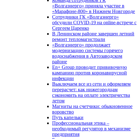
Команда сотрудников ГК
«Волгаэнерго» приняла участие в
«Марафоне-800» в Нижнем Новгороде
Сотрудники ГК «Волгаэнерго»
обсудили COVID-19 на online-встрече с
Сергеем Царенко
В Ленинском районе завершен летний
ремонт тепломагистрали
«Волгаэнерго» продолжает
модернизацию системы горячего
водоснабжения в Автозаводском
районе
En+ Group проводит прививочную
кампанию против коронавирусной
инфекции
Выключаем все из сети и оформляем
перерасчет: как нижегородцам
сэкономить на оплате электричества
летом
Магниты на счетчики: обыкновенное
воровство
Путь капельки
Профессиональная этика –
необходимый регулятор в механизме
предприятия