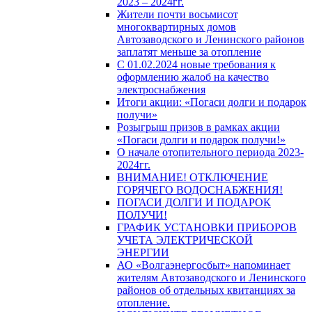
2023 – 2024гг.
Жители почти восьмисот
многоквартирных домов
Автозаводского и Ленинского районов
заплатят меньше за отопление
С 01.02.2024 новые требования к
оформлению жалоб на качество
электроснабжения
Итоги акции: «Погаси долги и подарок
получи»
Розыгрыш призов в рамках акции
«Погаси долги и подарок получи!»
О начале отопительного периода 2023-
2024гг.
ВНИМАНИЕ! ОТКЛЮЧЕНИЕ
ГОРЯЧЕГО ВОДОСНАБЖЕНИЯ!
ПОГАСИ ДОЛГИ И ПОДАРОК
ПОЛУЧИ!
ГРАФИК УСТАНОВКИ ПРИБОРОВ
УЧЕТА ЭЛЕКТРИЧЕСКОЙ
ЭНЕРГИИ
АО «Волгаэнергосбыт» напоминает
жителям Автозаводского и Ленинского
районов об отдельных квитанциях за
отопление.