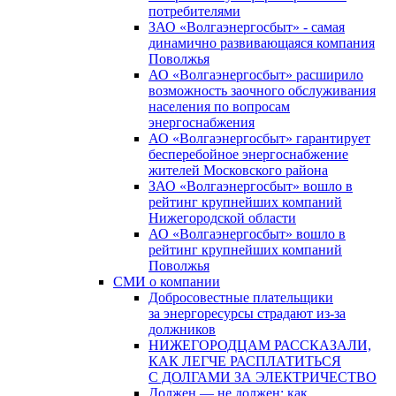
потребителями
ЗАО «Волгаэнергосбыт» - самая
динамично развивающаяся компания
Поволжья
АО «Волгаэнергосбыт» расширило
возможность заочного обслуживания
населения по вопросам
энергоснабжения
АО «Волгаэнергосбыт» гарантирует
бесперебойное энергоснабжение
жителей Московского района
ЗАО «Волгаэнергосбыт» вошло в
рейтинг крупнейших компаний
Нижегородской области
АО «Волгаэнергосбыт» вошло в
рейтинг крупнейших компаний
Поволжья
СМИ о компании
Добросовестные плательщики
за энергоресурсы страдают из-за
должников
НИЖЕГОРОДЦАМ РАССКАЗАЛИ,
КАК ЛЕГЧЕ РАСПЛАТИТЬСЯ
С ДОЛГАМИ ЗА ЭЛЕКТРИЧЕСТВО
Должен — не должен: как