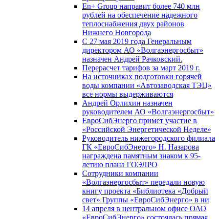
En+ Group направит более 740 млн
рублей на обеспечение надежного
теплоснабжения двух районов
Нижнего Новгорода
С 27 мая 2019 года Генеральным
директором АО «Волгаэнергосбыт»
назначен Андрей Рачковский.
Перерасчет тарифов за март 2019 г.
На источниках подготовки горячей
воды компании «Автозаводская ТЭЦ»
все нормы выдерживаются
Андрей Орлихин назначен
руководителем АО «Волгаэнергосбыт»
ЕвроСибЭнерго примет участие в
«Российской Энергетической Неделе»
Руководитель нижегородского филиала
ГК «ЕвроСибЭнерго» Н. Назарова
награждена памятным знаком к 95-
летию плана ГОЭЛРО
Сотрудники компании
«Волгаэнергосбыт» передали новую
книгу проекта «Библиотека «Добрый
свет» Группы «ЕвроСибЭнерго» в ни
14 апреля в центральном офисе ОАО
«ЕвроСибЭнерго» состоялась прямая