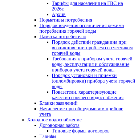
Тарифы для населения на ГВС на
2026г.
Архив
Нормативы потребления
Порядок введения ограничения режима
потребления горячей воды
Памятка потребителю
Порядок действий гражданина при
возникновении проблем со счетчиком
горячей воды
Требования к приборам учета горячей
воды, эксплуатация и обслуживание
приборов учета горячей воды
Порядок установки и приемки
(опломбировки) прибора учета горячей
воды
Показатели, характеризующие
качество горячего водоснабжения
Бланки заявлений
Начисление при общедомовом приборе
учета
Холодное водоснабжение
Договорная работа
Типовые формы договоров
Тарифы