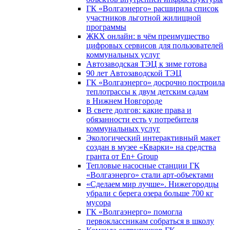
ГК «Волгаэнерго» расширила список
участников льготной жилищной
программы
ЖКХ онлайн: в чём преимущество
цифровых сервисов для пользователей
коммунальных услуг
Автозаводская ТЭЦ к зиме готова
90 лет Автозаводской ТЭЦ
ГК «Волгаэнерго» досрочно построила
теплотрассы к двум детским садам
в Нижнем Новгороде
В свете долгов: какие права и
обязанности есть у потребителя
коммунальных услуг
Экологический интерактивный макет
создан в музее «Кварки» на средства
гранта от En+ Group
Тепловые насосные станции ГК
«Волгаэнерго» стали арт-объектами
«Сделаем мир лучше». Нижегородцы
убрали с берега озера больше 700 кг
мусора
ГК «Волгаэнерго» помогла
первоклассникам собраться в школу