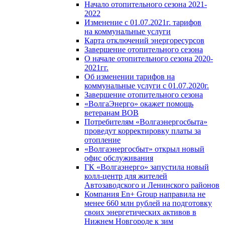
Начало отопительного сезона 2021-
2022
Изменение с 01.07.2021г. тарифов
на коммунальные услуги
Карта отключений энергоресурсов
Завершение отопительного сезона
О начале отопительного сезона 2020-
2021гг.
Об изменении тарифов на
коммунальные услуги с 01.07.2020г.
Завершение отопительного сезона
«ВолгаЭнерго» окажет помощь
ветеранам ВОВ
Потребителям «Волгаэнергосбыта»
проведут корректировку платы за
отопление
«Волгаэнергосбыт» открыл новый
офис обслуживания
ГК «Волгаэнерго» запустила новый
колл-центр для жителей
Автозаводского и Ленинского районов
Компания En+ Group направила не
менее 660 млн рублей на подготовку
своих энергетических активов в
Нижнем Новгороде к зим