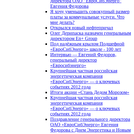
директора ОАО "ЕвроСибЭнерго"
Евгения Федорова
Я хочу уменьшить совокупный размер
платы за коммунальные услуги. Что
мне делать?
Открылся новый нефтепричал
Олег Дерипаска назначен генеральным
директором En+ Group
Под надёжным крылом Подшефной
«ЕвроСибЭнерго» школе - 100 лет
Интервью — Евгений Федоров,
генеральный директор
«Евросибэнерго»
Крупнейшая частная российская
энергетическая компания
«ЕвроСибЭнерго» — о ключевых
событиях 2012 года
Итоги акции «Стань Дедом Морозом»
Крупнейшая частная российская
энергетическая компания
«ЕвроСибЭнерго» — о ключевых
событиях 2012 года
Поздравление генерального директора
ОАО «ЕвроСибЭнерго» Евгения
Федорова с Днем Энергетика и Новым