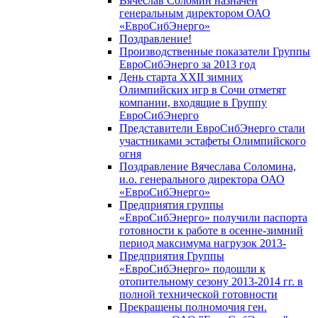
Вячеслав Соломин назначен
генеральным директором ОАО
«ЕвроСибЭнерго»
Поздравление!
Производственные показатели Группы
ЕвроСибЭнерго за 2013 год
День старта XXII зимних
Олимпийских игр в Сочи отметят
компании, входящие в Группу
ЕвроСибЭнерго
Представители ЕвроСибЭнерго стали
участниками эстафеты Олимпийского
огня
Поздравление Вячеслава Соломина,
и.о. генерального директора ОАО
«ЕвроСибЭнерго»
Предприятия группы
«ЕвроСибЭнерго» получили паспорта
готовности к работе в осенне-зимний
период максимума нагрузок 2013-
Предприятия Группы
«ЕвроСибЭнерго» подошли к
отопительному сезону 2013-2014 гг. в
полной технической готовности
Прекращены полномочия ген.