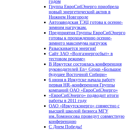
годом
Группа ЕвроСибЭнерго приобрела
новый энергетический актив в
Нижнем Новгороде
Автозаводская ТЭЦ готова к осенне-
зимним нагрузкам.
Предприятия Группы ЕвроСибЭнерго
готовы к прохождению осенне-
зимнего максимума нагрузок
Разыскивается энергия!
Сайт ЗАО «Волгаэнергосбыт» в
тестовом режиме»
В Иркутске состоялась конференция
руководителей En+ Group «Большое
будущее Восточной Сибири»
6 июня в Иркутске начала работу
первая HR–конференция Группы
компаний ОАО «ЕвроСибЭнерго»
«ЕвроСибЭнерго» подводит итоги
работы в 2011 году
ОАО «Иркутскэнерго» совместно с
высшей школой бизнеса МГУ
им.Ломоносова проведут совместную
конференцию
С Днем Победы!