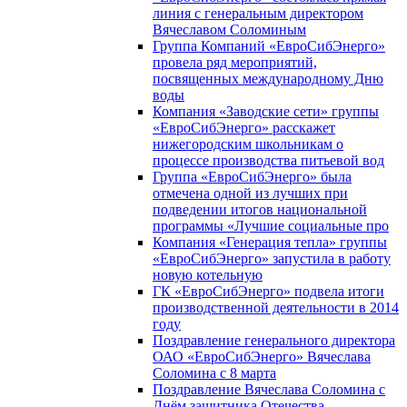
линия с генеральным директором
Вячеславом Соломиным
Группа Компаний «ЕвроСибЭнерго»
провела ряд мероприятий,
посвященных международному Дню
воды
Компания «Заводские сети» группы
«ЕвроСибЭнерго» расскажет
нижегородским школьникам о
процессе производства питьевой вод
Группа «ЕвроСибЭнерго» была
отмечена одной из лучших при
подведении итогов национальной
программы «Лучшие социальные про
Компания «Генерация тепла» группы
«ЕвроСибЭнерго» запустила в работу
новую котельную
ГК «ЕвроСибЭнерго» подвела итоги
производственной деятельности в 2014
году
Поздравление генерального директора
ОАО «ЕвроСибЭнерго» Вячеслава
Соломина с 8 марта
Поздравление Вячеслава Соломина с
Днём защитника Отечества