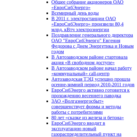
Общее собрание акционеров ОАО
«ЕвроСибЭнерго»
Всемирный день воды
В 2011 г. электростанции ОАО
«ЕвроСибЭнерго» произвели 80,4
млрд. кВтч электроэнергии
Поздравление генерального директора
ОАО "ЕвроСибЭнерго" Евгения
Федорова с Днем Энергетика и Новым
годом
В Автозаводском районе стартовала
акция «В свободном доступе»
В Автозаводском районе начал работу
«коммунальный» call-центр
Автозаводская ТЭЦ успешно прошла
осенне-зимний период 2010-2011 годов
ЕвроСибЭнерго активно готовится к
прохождению весеннего паводка
ЗАО «Волгаэнергосбыт»
совершенствует формы и методы
работы с потребителями
80 лет «сказке из железа и бетона»
ЕвроСибЭнерго вводит в
эксплуатацию новый
газораспределительный пункт на