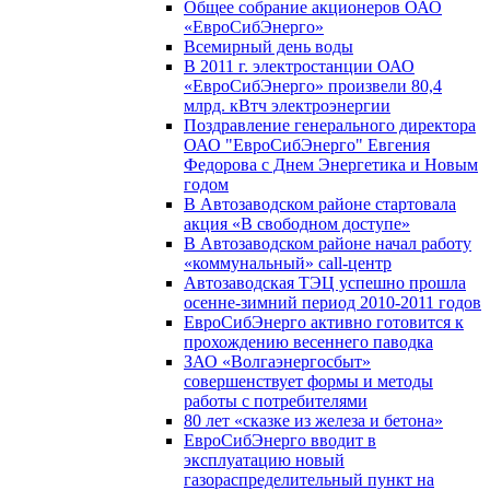
Общее собрание акционеров ОАО
«ЕвроСибЭнерго»
Всемирный день воды
В 2011 г. электростанции ОАО
«ЕвроСибЭнерго» произвели 80,4
млрд. кВтч электроэнергии
Поздравление генерального директора
ОАО "ЕвроСибЭнерго" Евгения
Федорова с Днем Энергетика и Новым
годом
В Автозаводском районе стартовала
акция «В свободном доступе»
В Автозаводском районе начал работу
«коммунальный» call-центр
Автозаводская ТЭЦ успешно прошла
осенне-зимний период 2010-2011 годов
ЕвроСибЭнерго активно готовится к
прохождению весеннего паводка
ЗАО «Волгаэнергосбыт»
совершенствует формы и методы
работы с потребителями
80 лет «сказке из железа и бетона»
ЕвроСибЭнерго вводит в
эксплуатацию новый
газораспределительный пункт на