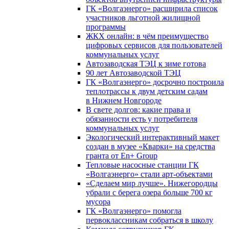
ГК «Волгаэнерго» расширила список
участников льготной жилищной
программы
ЖКХ онлайн: в чём преимущество
цифровых сервисов для пользователей
коммунальных услуг
Автозаводская ТЭЦ к зиме готова
90 лет Автозаводской ТЭЦ
ГК «Волгаэнерго» досрочно построила
теплотрассы к двум детским садам
в Нижнем Новгороде
В свете долгов: какие права и
обязанности есть у потребителя
коммунальных услуг
Экологический интерактивный макет
создан в музее «Кварки» на средства
гранта от En+ Group
Тепловые насосные станции ГК
«Волгаэнерго» стали арт-объектами
«Сделаем мир лучше». Нижегородцы
убрали с берега озера больше 700 кг
мусора
ГК «Волгаэнерго» помогла
первоклассникам собраться в школу