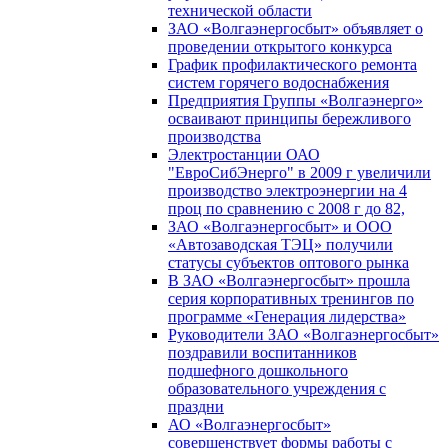
технической области
ЗАО «Волгаэнергосбыт» объявляет о
проведении открытого конкурса
График профилактического ремонта
систем горячего водоснабжения
Предприятия Группы «Волгаэнерго»
осваивают принципы бережливого
производства
Электростанции ОАО
"ЕвроСибЭнерго" в 2009 г увеличили
производство электроэнергии на 4
проц по сравнению с 2008 г до 82,
ЗАО «Волгаэнергосбыт» и ООО
«Автозаводская ТЭЦ» получили
статусы субъектов оптового рынка
В ЗАО «Волгаэнергосбыт» прошла
серия корпоративных тренингов по
программе «Генерация лидерства»
Руководители ЗАО «Волгаэнергосбыт»
поздравили воспитанников
подшефного дошкольного
образовательного учреждения с
праздни
АО «Волгаэнергосбыт»
совершенствует формы работы с