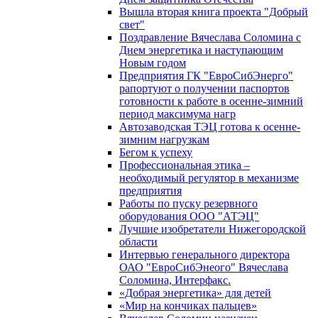
Вышла вторая книга проекта "Добрый
свет"
Поздравление Вячеслава Соломина с
Днем энергетика и наступающим
Новым годом
Предприятия ГК "ЕвроСибЭнерго"
рапортуют о получении паспортов
готовности к работе в осенне-зимний
период максимума нагр
Автозаводская ТЭЦ готова к осенне-
зимним нагрузкам
Бегом к успеху
Профессиональная этика –
необходимый регулятор в механизме
предприятия
Работы по пуску резервного
оборудования ООО "АТЭЦ"
Лучшие изобретатели Нижегородской
области
Интервью генерального директора
ОАО "ЕвроСибЭнеого" Вячеслава
Соломина, Интерфакс.
«Добрая энергетика» для детей
«Мир на кончиках пальцев»