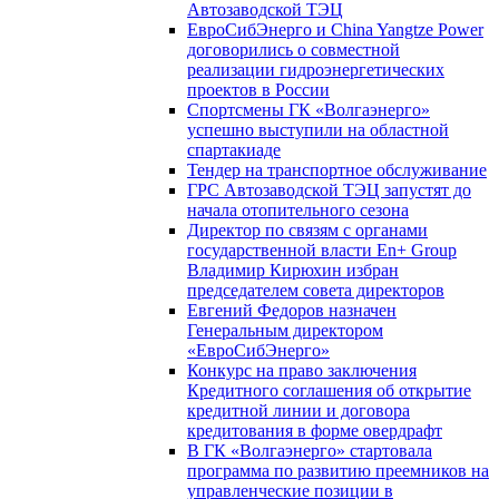
Автозаводской ТЭЦ
ЕвроСибЭнерго и China Yangtze Power
договорились о совместной
реализации гидроэнергетических
проектов в России
Спортсмены ГК «Волгаэнерго»
успешно выступили на областной
спартакиаде
Тендер на транспортное обслуживание
ГРС Автозаводской ТЭЦ запустят до
начала отопительного сезона
Директор по связям с органами
государственной власти En+ Group
Владимир Кирюхин избран
председателем совета директоров
Евгений Федоров назначен
Генеральным директором
«ЕвроСибЭнерго»
Конкурс на право заключения
Кредитного соглашения об открытие
кредитной линии и договора
кредитования в форме овердрафт
В ГК «Волгаэнерго» стартовала
программа по развитию преемников на
управленческие позиции в