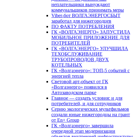
неплательщики вынуждают
коммунальщиков принимать меры
Viber-бот ВОЛГАЭНЕРГОСБЫТ
заработал для нижегородцев
ПО ФАКТУ ПОТРЕБЛЕНИЯ
ГК «ВОЛГАЭНЕРГО» ЗАПУСТИЛА
МОБИЛЬНОЕ ПРИЛОЖЕНИЕ ДЛЯ
ПОТРЕБИТЕЛЕЙ
ГК «ВОЛГАЭНЕРГО» УЛУЧШИЛА
ТЕХОБСЛУЖИВАНИЕ
ТРУБОПРОВОДОВ ДВУХ
КОТЕЛЬНЫХ
ГК «Волгаэнерго»: ТОП-5 событий с
энергией тепла
Световой арт-объект от ГК
«Волгаэнерго» появился в
Автозаводском парке
Главное — создать условия: и для
потребителей, и для сотрудников
Серию экологических мультфильмов
создали юные нижегородцы на грант
от En+ Group
ГК «Волгаэнерго» завершила
очередной этап модернизации
объектов внутренней инфраструктуры