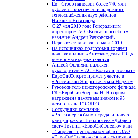
En+ Group направит более 740 млн
рублей на обеспечение надежного
теплоснабжения двух районов
Нижнего Новгорода
С 27 мая 2019 года Генеральным
директором АО «Волгаэнергосбыт»
назначен Андрей Рачковский.
Перерасчет тарифов за март 2019 г.
На источниках подготовки горячей
воды компании «Автозаводская ТЭЦ»
все нормы выдерживаются
Андрей Орлихин назначен
руководителем АО «Волгаэнергосбыт»
ЕвроСибЭнерго примет участие в
«Российской Энергетической Неделе»
Руководитель нижегородского филиала
ГК «ЕвроСибЭнерго» Н. Назарова
награждена памятным знаком к 95-
летию плана ГОЭЛРО
Сотрудники компании
«Волгаэнергосбыт» передали новую
книгу проекта «Библиотека «Добрый
свет» Группы «ЕвроСибЭнерго» в ни
14 апреля в центральном офисе ОАО
«ЕвроСибЭнерго» состоялась прямая