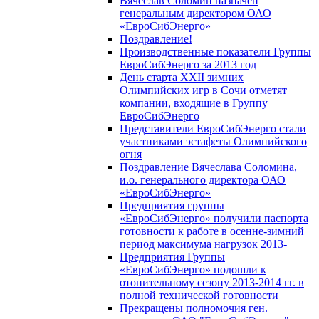
Вячеслав Соломин назначен
генеральным директором ОАО
«ЕвроСибЭнерго»
Поздравление!
Производственные показатели Группы
ЕвроСибЭнерго за 2013 год
День старта XXII зимних
Олимпийских игр в Сочи отметят
компании, входящие в Группу
ЕвроСибЭнерго
Представители ЕвроСибЭнерго стали
участниками эстафеты Олимпийского
огня
Поздравление Вячеслава Соломина,
и.о. генерального директора ОАО
«ЕвроСибЭнерго»
Предприятия группы
«ЕвроСибЭнерго» получили паспорта
готовности к работе в осенне-зимний
период максимума нагрузок 2013-
Предприятия Группы
«ЕвроСибЭнерго» подошли к
отопительному сезону 2013-2014 гг. в
полной технической готовности
Прекращены полномочия ген.