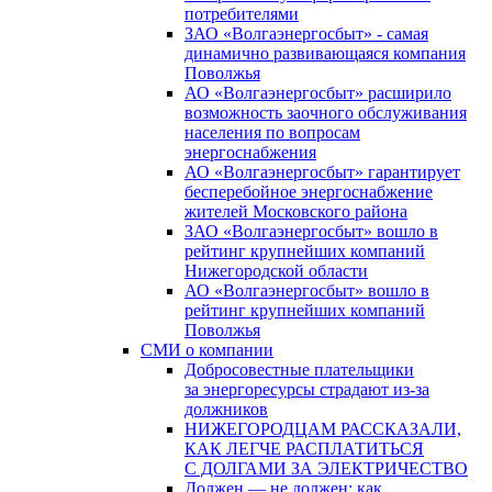
потребителями
ЗАО «Волгаэнергосбыт» - самая
динамично развивающаяся компания
Поволжья
АО «Волгаэнергосбыт» расширило
возможность заочного обслуживания
населения по вопросам
энергоснабжения
АО «Волгаэнергосбыт» гарантирует
бесперебойное энергоснабжение
жителей Московского района
ЗАО «Волгаэнергосбыт» вошло в
рейтинг крупнейших компаний
Нижегородской области
АО «Волгаэнергосбыт» вошло в
рейтинг крупнейших компаний
Поволжья
СМИ о компании
Добросовестные плательщики
за энергоресурсы страдают из-за
должников
НИЖЕГОРОДЦАМ РАССКАЗАЛИ,
КАК ЛЕГЧЕ РАСПЛАТИТЬСЯ
С ДОЛГАМИ ЗА ЭЛЕКТРИЧЕСТВО
Должен — не должен: как