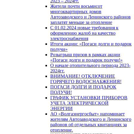
2023 – 2024гг.
Жители почти восьмисот
многоквартирных домов
Автозаводского и Ленинского районов
заплатят меньше за отопление
С 01.02.2024 новые требования к
оформлению жалоб на качество
электроснабжения
Итоги акции: «Погаси долги и подарок
получи»
Розыгрыш призов в рамках акции
«Погаси долги и подарок получи!»
О начале отопительного периода 2023-
2024гг.
ВНИМАНИЕ! ОТКЛЮЧЕНИЕ
ГОРЯЧЕГО ВОДОСНАБЖЕНИЯ!
ПОГАСИ ДОЛГИ И ПОДАРОК
ПОЛУЧИ!
ГРАФИК УСТАНОВКИ ПРИБОРОВ
УЧЕТА ЭЛЕКТРИЧЕСКОЙ
ЭНЕРГИИ
АО «Волгаэнергосбыт» напоминает
жителям Автозаводского и Ленинского
районов об отдельных квитанциях за
отопление.