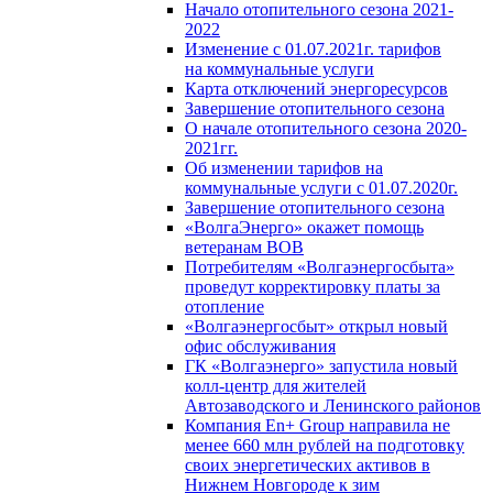
Начало отопительного сезона 2021-
2022
Изменение с 01.07.2021г. тарифов
на коммунальные услуги
Карта отключений энергоресурсов
Завершение отопительного сезона
О начале отопительного сезона 2020-
2021гг.
Об изменении тарифов на
коммунальные услуги с 01.07.2020г.
Завершение отопительного сезона
«ВолгаЭнерго» окажет помощь
ветеранам ВОВ
Потребителям «Волгаэнергосбыта»
проведут корректировку платы за
отопление
«Волгаэнергосбыт» открыл новый
офис обслуживания
ГК «Волгаэнерго» запустила новый
колл-центр для жителей
Автозаводского и Ленинского районов
Компания En+ Group направила не
менее 660 млн рублей на подготовку
своих энергетических активов в
Нижнем Новгороде к зим