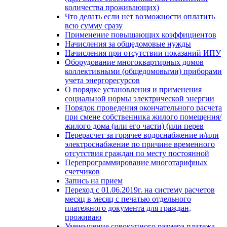
количества проживающих)
Что делать если нет возможности оплатить
всю сумму сразу
Применение повышающих коэффициентов
Начисления за общедомовые нужды
Начисления при отсутствии показаний ИПУ
Оборудование многоквартирных домов
коллективными (общедомовыми) приборами
учета энергоресурсов
О порядке установления и применения
социальной нормы электрической энергии
Порядок проведения окончательного расчета
при смене собственника жилого помещения/
жилого дома (или его части) (или перев
Перерасчет за горячее водоснабжение и/или
электроснабжение по причине временного
отсутствия граждан по месту постоянной
Перепрограммирование многотарифных
счетчиков
Запись на прием
Переход с 01.06.2019г. на систему расчетов
месяц в месяц с печатью отдельного
платежного документа для граждан,
проживаю
Уменьшение совокупного размера платежа