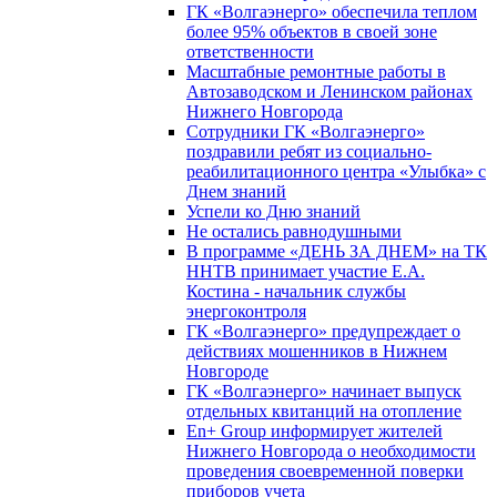
ГК «Волгаэнерго» обеспечила теплом
более 95% объектов в своей зоне
ответственности
Масштабные ремонтные работы в
Автозаводском и Ленинском районах
Нижнего Новгорода
Сотрудники ГК «Волгаэнерго»
поздравили ребят из социально-
реабилитационного центра «Улыбка» с
Днем знаний
Успели ко Дню знаний
Не остались равнодушными
В программе «ДЕНЬ ЗА ДНЕМ» на ТК
ННТВ принимает участие Е.А.
Костина - начальник службы
энергоконтроля
ГК «Волгаэнерго» предупреждает о
действиях мошенников в Нижнем
Новгороде
ГК «Волгаэнерго» начинает выпуск
отдельных квитанций на отопление
En+ Group информирует жителей
Нижнего Новгорода о необходимости
проведения своевременной поверки
приборов учета