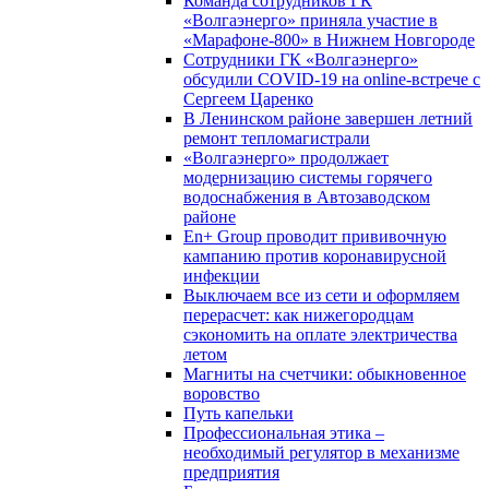
Команда сотрудников ГК
«Волгаэнерго» приняла участие в
«Марафоне-800» в Нижнем Новгороде
Сотрудники ГК «Волгаэнерго»
обсудили COVID-19 на online-встрече с
Сергеем Царенко
В Ленинском районе завершен летний
ремонт тепломагистрали
«Волгаэнерго» продолжает
модернизацию системы горячего
водоснабжения в Автозаводском
районе
En+ Group проводит прививочную
кампанию против коронавирусной
инфекции
Выключаем все из сети и оформляем
перерасчет: как нижегородцам
сэкономить на оплате электричества
летом
Магниты на счетчики: обыкновенное
воровство
Путь капельки
Профессиональная этика –
необходимый регулятор в механизме
предприятия