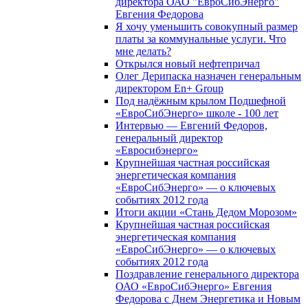
директора ОАО "ЕвроСибЭнерго"
Евгения Федорова
Я хочу уменьшить совокупный размер
платы за коммунальные услуги. Что
мне делать?
Открылся новый нефтепричал
Олег Дерипаска назначен генеральным
директором En+ Group
Под надёжным крылом Подшефной
«ЕвроСибЭнерго» школе - 100 лет
Интервью — Евгений Федоров,
генеральный директор
«Евросибэнерго»
Крупнейшая частная российская
энергетическая компания
«ЕвроСибЭнерго» — о ключевых
событиях 2012 года
Итоги акции «Стань Дедом Морозом»
Крупнейшая частная российская
энергетическая компания
«ЕвроСибЭнерго» — о ключевых
событиях 2012 года
Поздравление генерального директора
ОАО «ЕвроСибЭнерго» Евгения
Федорова с Днем Энергетика и Новым