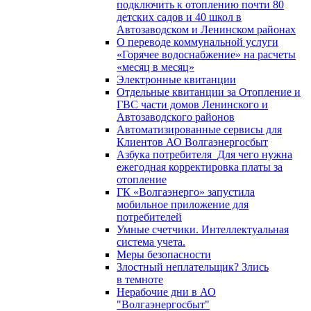
подключить к отоплению почти 80
детских садов и 40 школ в
Автозаводском и Ленинском районах
О переводе коммунальной услуги
«Горячее водоснабжение» на расчеты
«месяц в месяц»
Электронные квитанции
Отдельные квитанции за Отопление и
ГВС части домов Ленинского и
Автозаводского районов
Автоматизированные сервисы для
Клиентов АО Волгаэнергосбыт
Азбука потребителя_Для чего нужна
ежегодная корректировка платы за
отопление
ГК «Волгаэнерго» запустила
мобильное приложение для
потребителей
Умные счетчики. Интеллектуальная
система учета.
Меры безопасности
Злостный неплательщик? Злись
в темноте
Нерабочие дни в АО
"Волгаэнергосбыт"