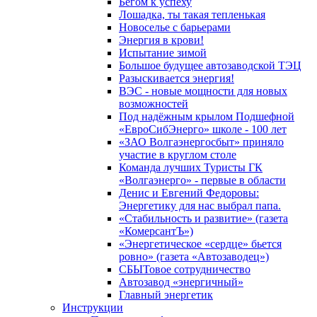
Бегом к успеху
Лошадка, ты такая тепленькая
Новоселье с барьерами
Энергия в крови!
Испытание зимой
Большое будущее автозаводской ТЭЦ
Разыскивается энергия!
ВЭС - новые мощности для новых
возможностей
Под надёжным крылом Подшефной
«ЕвроСибЭнерго» школе - 100 лет
«ЗАО Волгаэнергосбыт» приняло
участие в круглом столе
Команда лучших Туристы ГК
«Волгаэнерго» - первые в области
Денис и Евгений Федоровы:
Энергетику для нас выбрал папа.
«Стабильность и развитие» (газета
«КомерсантЪ»)
«Энергетическое «сердце» бьется
ровно» (газета «Автозаводец»)
СБЫТовое сотрудничество
Автозавод «энергичный»
Главный энергетик
Инструкции