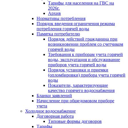
Тарифы для населения на ГВС на
2026г.
Архив
Нормативы потребления
Порядок введения ограничения режима
потребления горячей воды
Памятка потребителю
Порядок действий гражданина при
возникновении проблем со счетчиком
горячей воды
Требования к приборам учета горячей
воды, эксплуатация и обслуживание
приборов учета горячей воды
Порядок установки и приемки
(опломбировки) прибора учета горячей
воды
Показатели, характеризующие
качество горячего водоснабжения
Бланки заявлений
Начисление при общедомовом приборе
учета
Холодное водоснабжение
Договорная работа
Типовые формы договоров
Тарифы