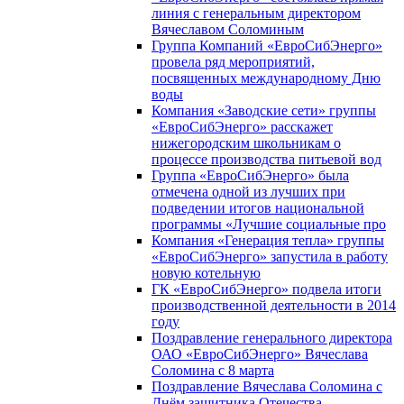
линия с генеральным директором
Вячеславом Соломиным
Группа Компаний «ЕвроСибЭнерго»
провела ряд мероприятий,
посвященных международному Дню
воды
Компания «Заводские сети» группы
«ЕвроСибЭнерго» расскажет
нижегородским школьникам о
процессе производства питьевой вод
Группа «ЕвроСибЭнерго» была
отмечена одной из лучших при
подведении итогов национальной
программы «Лучшие социальные про
Компания «Генерация тепла» группы
«ЕвроСибЭнерго» запустила в работу
новую котельную
ГК «ЕвроСибЭнерго» подвела итоги
производственной деятельности в 2014
году
Поздравление генерального директора
ОАО «ЕвроСибЭнерго» Вячеслава
Соломина с 8 марта
Поздравление Вячеслава Соломина с
Днём защитника Отечества