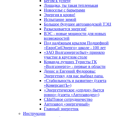
Бегом к успеху
Лошадка, ты такая тепленькая
Новоселье с барьерами
Энергия в крови!
Испытание зимой
Большое будущее автозаводской ТЭЦ
Разыскивается энергия!
ВЭС - новые мощности для новых
возможностей
Под надёжным крылом Подшефной
«ЕвроСибЭнерго» школе - 100 лет
«ЗАО Волгаэнергосбыт» приняло
участие в круглом столе
Команда лучших Туристы ГК
«Волгаэнерго» - первые в области
Денис и Евгений Федоровы:
Энергетику для нас выбрал папа.
«Стабильность и развитие» (газета
«КомерсантЪ»)
«Энергетическое «сердце» бьется
ровно» (газета «Автозаводец»)
СБЫТовое сотрудничество
Автозавод «энергичный»
Главный энергетик
Инструкции