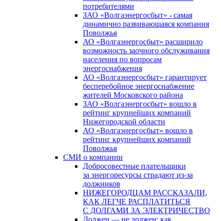
потребителями
ЗАО «Волгаэнергосбыт» - самая
динамично развивающаяся компания
Поволжья
АО «Волгаэнергосбыт» расширило
возможность заочного обслуживания
населения по вопросам
энергоснабжения
АО «Волгаэнергосбыт» гарантирует
бесперебойное энергоснабжение
жителей Московского района
ЗАО «Волгаэнергосбыт» вошло в
рейтинг крупнейших компаний
Нижегородской области
АО «Волгаэнергосбыт» вошло в
рейтинг крупнейших компаний
Поволжья
СМИ о компании
Добросовестные плательщики
за энергоресурсы страдают из-за
должников
НИЖЕГОРОДЦАМ РАССКАЗАЛИ,
КАК ЛЕГЧЕ РАСПЛАТИТЬСЯ
С ДОЛГАМИ ЗА ЭЛЕКТРИЧЕСТВО
Должен — не должен: как