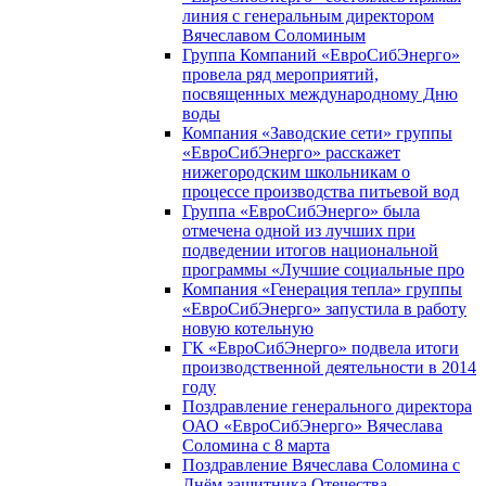
линия с генеральным директором
Вячеславом Соломиным
Группа Компаний «ЕвроСибЭнерго»
провела ряд мероприятий,
посвященных международному Дню
воды
Компания «Заводские сети» группы
«ЕвроСибЭнерго» расскажет
нижегородским школьникам о
процессе производства питьевой вод
Группа «ЕвроСибЭнерго» была
отмечена одной из лучших при
подведении итогов национальной
программы «Лучшие социальные про
Компания «Генерация тепла» группы
«ЕвроСибЭнерго» запустила в работу
новую котельную
ГК «ЕвроСибЭнерго» подвела итоги
производственной деятельности в 2014
году
Поздравление генерального директора
ОАО «ЕвроСибЭнерго» Вячеслава
Соломина с 8 марта
Поздравление Вячеслава Соломина с
Днём защитника Отечества