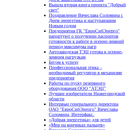
Вышла вторая книга проекта "Добрый
свет"
Поздравление Вячеслава Соломина с
Днем энергетика и наступающим
Новым годом
Предприятия ГК "ЕвроСибЭнерго"
рапортуют о получении паспортов
готовности к работе в осенне-зимний
период максимума нагр
Автозаводская ТЭЦ готова к осенне-
зимним нагрузкам
Бегом к успеху
Профессиональная этика –
необходимый регулятор в механизме
предприятия
Работы по пуску резервного
оборудования ООО "АТЭЦ"
Лучшие изобретатели Нижегородской
области
Интервью генерального директора
ОАО "ЕвроСибЭнеого" Вячеслава
Соломина, Интерфакс.
«Добрая энергетика» для детей
«Мир на кончиках пальцев»