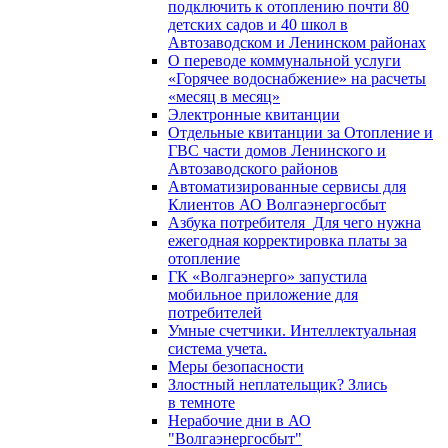
подключить к отоплению почти 80
детских садов и 40 школ в
Автозаводском и Ленинском районах
О переводе коммунальной услуги
«Горячее водоснабжение» на расчеты
«месяц в месяц»
Электронные квитанции
Отдельные квитанции за Отопление и
ГВС части домов Ленинского и
Автозаводского районов
Автоматизированные сервисы для
Клиентов АО Волгаэнергосбыт
Азбука потребителя_Для чего нужна
ежегодная корректировка платы за
отопление
ГК «Волгаэнерго» запустила
мобильное приложение для
потребителей
Умные счетчики. Интеллектуальная
система учета.
Меры безопасности
Злостный неплательщик? Злись
в темноте
Нерабочие дни в АО
"Волгаэнергосбыт"