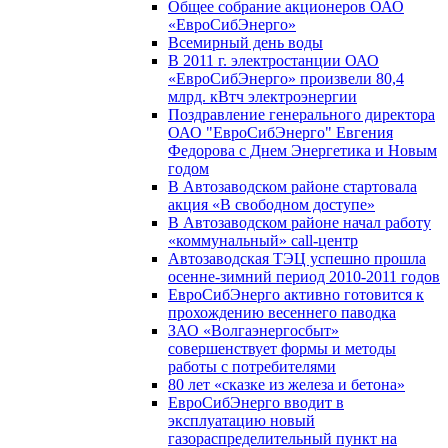
Общее собрание акционеров ОАО
«ЕвроСибЭнерго»
Всемирный день воды
В 2011 г. электростанции ОАО
«ЕвроСибЭнерго» произвели 80,4
млрд. кВтч электроэнергии
Поздравление генерального директора
ОАО "ЕвроСибЭнерго" Евгения
Федорова с Днем Энергетика и Новым
годом
В Автозаводском районе стартовала
акция «В свободном доступе»
В Автозаводском районе начал работу
«коммунальный» call-центр
Автозаводская ТЭЦ успешно прошла
осенне-зимний период 2010-2011 годов
ЕвроСибЭнерго активно готовится к
прохождению весеннего паводка
ЗАО «Волгаэнергосбыт»
совершенствует формы и методы
работы с потребителями
80 лет «сказке из железа и бетона»
ЕвроСибЭнерго вводит в
эксплуатацию новый
газораспределительный пункт на