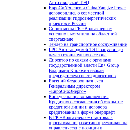
Автозаводской ТЭЦ
ЕвроСибЭнерго и China Yangtze Power
договорились о совместной
реализации гидроэнергетических
проектов в России
Спортсмены ГК «Волгаэнерго»
успешно выступили на областной
спартакиаде
Тендер на транспортное обслуживание
ГРС Автозаводской ТЭЦ запустят до
начала отопительного сезона
Директор по связям с органами
государственной власти En+ Group
Владимир Кирюхин избран
председателем совета директоров
Евгений Федоров назначен
Генеральным директором
«ЕвроСибЭнерго»
Конкурс на право заключения
Кредитного соглашения об открытие
кредитной линии и договора
кредитования в форме овердрафт
В ГК «Волгаэнерго» стартовала
программа по развитию преемников на
управленческие позиции в