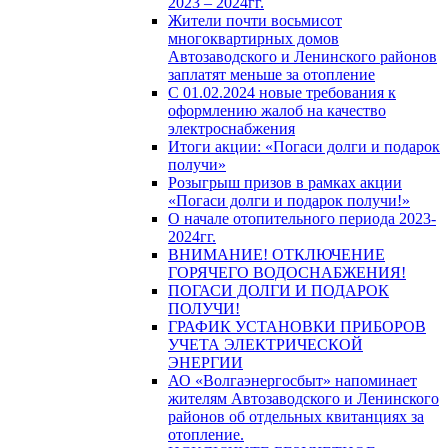
2023 – 2024гг.
Жители почти восьмисот
многоквартирных домов
Автозаводского и Ленинского районов
заплатят меньше за отопление
С 01.02.2024 новые требования к
оформлению жалоб на качество
электроснабжения
Итоги акции: «Погаси долги и подарок
получи»
Розыгрыш призов в рамках акции
«Погаси долги и подарок получи!»
О начале отопительного периода 2023-
2024гг.
ВНИМАНИЕ! ОТКЛЮЧЕНИЕ
ГОРЯЧЕГО ВОДОСНАБЖЕНИЯ!
ПОГАСИ ДОЛГИ И ПОДАРОК
ПОЛУЧИ!
ГРАФИК УСТАНОВКИ ПРИБОРОВ
УЧЕТА ЭЛЕКТРИЧЕСКОЙ
ЭНЕРГИИ
АО «Волгаэнергосбыт» напоминает
жителям Автозаводского и Ленинского
районов об отдельных квитанциях за
отопление.