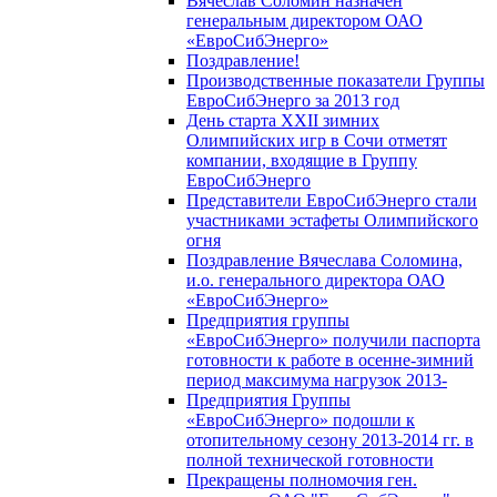
Вячеслав Соломин назначен
генеральным директором ОАО
«ЕвроСибЭнерго»
Поздравление!
Производственные показатели Группы
ЕвроСибЭнерго за 2013 год
День старта XXII зимних
Олимпийских игр в Сочи отметят
компании, входящие в Группу
ЕвроСибЭнерго
Представители ЕвроСибЭнерго стали
участниками эстафеты Олимпийского
огня
Поздравление Вячеслава Соломина,
и.о. генерального директора ОАО
«ЕвроСибЭнерго»
Предприятия группы
«ЕвроСибЭнерго» получили паспорта
готовности к работе в осенне-зимний
период максимума нагрузок 2013-
Предприятия Группы
«ЕвроСибЭнерго» подошли к
отопительному сезону 2013-2014 гг. в
полной технической готовности
Прекращены полномочия ген.