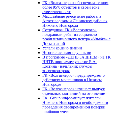
ГК «Волгаэнерго» обеспечила теплом
более 95% объектов в своей зоне
ответственности
Масштабные ремонтные работы в
Автозаводском и Ленинском районах
Нижнего Новгорода
Сотрудники ГК «Волгаэнерго»
поздравили ребят из социально-
реабилитационного центра «Улыбка» с
Днем знаний
Успели ко Дню знаний
Не остались равнодушными
В программе «ДЕНЬ ЗА ДНЕМ» на ТК
ННТВ принимает участие Е.А.
Костина - начальник службы
энергоконтроля
ГК «Волгаэнерго» предупреждает о
действиях мошенников в Нижнем
Новгороде
ГК «Волгаэнерго» начинает выпуск
отдельных квитанций на отопление
En+ Group информирует жителей
Нижнего Новгорода о необходимости
проведения своевременной поверки
приборов учета