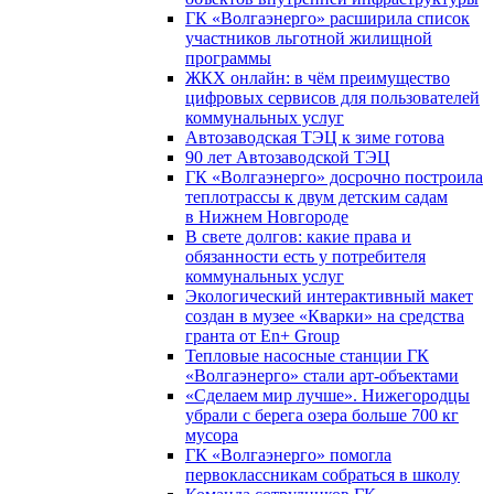
ГК «Волгаэнерго» расширила список
участников льготной жилищной
программы
ЖКХ онлайн: в чём преимущество
цифровых сервисов для пользователей
коммунальных услуг
Автозаводская ТЭЦ к зиме готова
90 лет Автозаводской ТЭЦ
ГК «Волгаэнерго» досрочно построила
теплотрассы к двум детским садам
в Нижнем Новгороде
В свете долгов: какие права и
обязанности есть у потребителя
коммунальных услуг
Экологический интерактивный макет
создан в музее «Кварки» на средства
гранта от En+ Group
Тепловые насосные станции ГК
«Волгаэнерго» стали арт-объектами
«Сделаем мир лучше». Нижегородцы
убрали с берега озера больше 700 кг
мусора
ГК «Волгаэнерго» помогла
первоклассникам собраться в школу