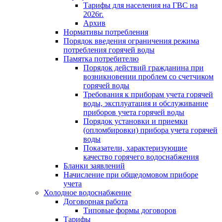
Тарифы для населения на ГВС на
2026г.
Архив
Нормативы потребления
Порядок введения ограничения режима
потребления горячей воды
Памятка потребителю
Порядок действий гражданина при
возникновении проблем со счетчиком
горячей воды
Требования к приборам учета горячей
воды, эксплуатация и обслуживание
приборов учета горячей воды
Порядок установки и приемки
(опломбировки) прибора учета горячей
воды
Показатели, характеризующие
качество горячего водоснабжения
Бланки заявлений
Начисление при общедомовом приборе
учета
Холодное водоснабжение
Договорная работа
Типовые формы договоров
Тарифы