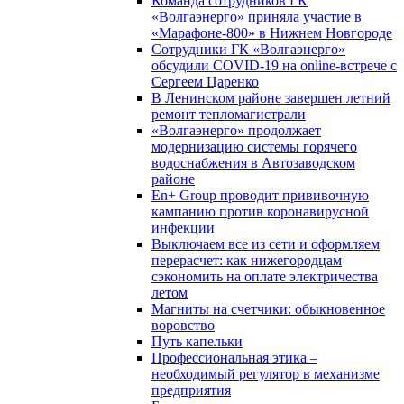
Команда сотрудников ГК
«Волгаэнерго» приняла участие в
«Марафоне-800» в Нижнем Новгороде
Сотрудники ГК «Волгаэнерго»
обсудили COVID-19 на online-встрече с
Сергеем Царенко
В Ленинском районе завершен летний
ремонт тепломагистрали
«Волгаэнерго» продолжает
модернизацию системы горячего
водоснабжения в Автозаводском
районе
En+ Group проводит прививочную
кампанию против коронавирусной
инфекции
Выключаем все из сети и оформляем
перерасчет: как нижегородцам
сэкономить на оплате электричества
летом
Магниты на счетчики: обыкновенное
воровство
Путь капельки
Профессиональная этика –
необходимый регулятор в механизме
предприятия