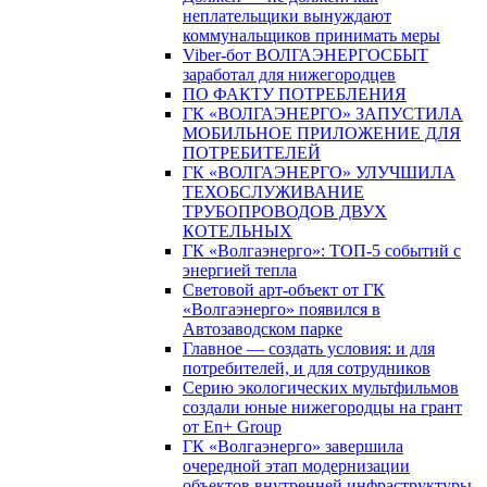
неплательщики вынуждают
коммунальщиков принимать меры
Viber-бот ВОЛГАЭНЕРГОСБЫТ
заработал для нижегородцев
ПО ФАКТУ ПОТРЕБЛЕНИЯ
ГК «ВОЛГАЭНЕРГО» ЗАПУСТИЛА
МОБИЛЬНОЕ ПРИЛОЖЕНИЕ ДЛЯ
ПОТРЕБИТЕЛЕЙ
ГК «ВОЛГАЭНЕРГО» УЛУЧШИЛА
ТЕХОБСЛУЖИВАНИЕ
ТРУБОПРОВОДОВ ДВУХ
КОТЕЛЬНЫХ
ГК «Волгаэнерго»: ТОП-5 событий с
энергией тепла
Световой арт-объект от ГК
«Волгаэнерго» появился в
Автозаводском парке
Главное — создать условия: и для
потребителей, и для сотрудников
Серию экологических мультфильмов
создали юные нижегородцы на грант
от En+ Group
ГК «Волгаэнерго» завершила
очередной этап модернизации
объектов внутренней инфраструктуры