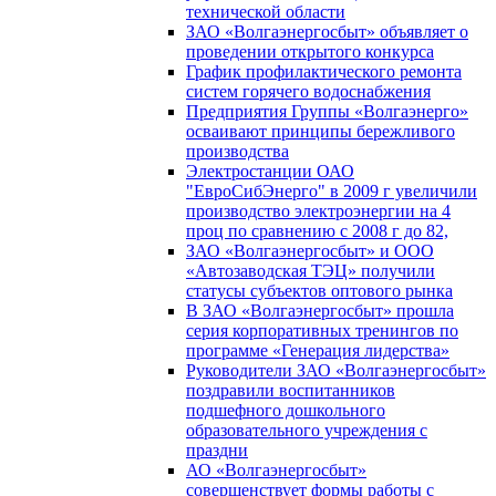
технической области
ЗАО «Волгаэнергосбыт» объявляет о
проведении открытого конкурса
График профилактического ремонта
систем горячего водоснабжения
Предприятия Группы «Волгаэнерго»
осваивают принципы бережливого
производства
Электростанции ОАО
"ЕвроСибЭнерго" в 2009 г увеличили
производство электроэнергии на 4
проц по сравнению с 2008 г до 82,
ЗАО «Волгаэнергосбыт» и ООО
«Автозаводская ТЭЦ» получили
статусы субъектов оптового рынка
В ЗАО «Волгаэнергосбыт» прошла
серия корпоративных тренингов по
программе «Генерация лидерства»
Руководители ЗАО «Волгаэнергосбыт»
поздравили воспитанников
подшефного дошкольного
образовательного учреждения с
праздни
АО «Волгаэнергосбыт»
совершенствует формы работы с