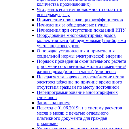
количества проживающих)
Что делать если нет возможности оплатить
всю сумму сразу
Применение повышающих коэффициентов
Начисления за общедомовые нужды
Начисления при отсутствии показаний ИПУ
Оборудование многоквартирных домов
коллективными (общедомовыми) приборами
учета энергоресурсов
О порядке установления и применения
социальной нормы электрической энергии
Порядок проведения окончательного расчета
при смене собственника жилого помещения/
жилого дома (или его части) (или перев
Перерасчет за горячее водоснабжение и/или
электроснабжение по причине временного
отсутствия граждан по месту постоянной
Перепрограммирование многотарифных
счетчиков
Запись на прием
Переход с 01.06.2019г. на систему расчетов
месяц в месяц с печатью отдельного
платежного документа для граждан,
проживаю
Уменьшение совокупного размера платежа