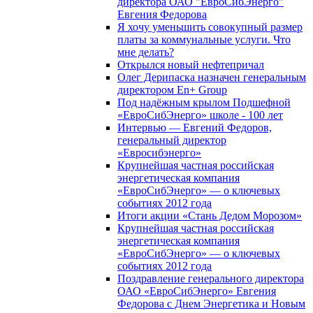
директора ОАО "ЕвроСибЭнерго"
Евгения Федорова
Я хочу уменьшить совокупный размер
платы за коммунальные услуги. Что
мне делать?
Открылся новый нефтепричал
Олег Дерипаска назначен генеральным
директором En+ Group
Под надёжным крылом Подшефной
«ЕвроСибЭнерго» школе - 100 лет
Интервью — Евгений Федоров,
генеральный директор
«Евросибэнерго»
Крупнейшая частная российская
энергетическая компания
«ЕвроСибЭнерго» — о ключевых
событиях 2012 года
Итоги акции «Стань Дедом Морозом»
Крупнейшая частная российская
энергетическая компания
«ЕвроСибЭнерго» — о ключевых
событиях 2012 года
Поздравление генерального директора
ОАО «ЕвроСибЭнерго» Евгения
Федорова с Днем Энергетика и Новым