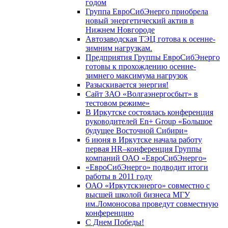
годом
Группа ЕвроСибЭнерго приобрела
новый энергетический актив в
Нижнем Новгороде
Автозаводская ТЭЦ готова к осенне-
зимним нагрузкам.
Предприятия Группы ЕвроСибЭнерго
готовы к прохождению осенне-
зимнего максимума нагрузок
Разыскивается энергия!
Сайт ЗАО «Волгаэнергосбыт» в
тестовом режиме»
В Иркутске состоялась конференция
руководителей En+ Group «Большое
будущее Восточной Сибири»
6 июня в Иркутске начала работу
первая HR–конференция Группы
компаний ОАО «ЕвроСибЭнерго»
«ЕвроСибЭнерго» подводит итоги
работы в 2011 году
ОАО «Иркутскэнерго» совместно с
высшей школой бизнеса МГУ
им.Ломоносова проведут совместную
конференцию
С Днем Победы!