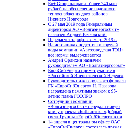
En+ Group направит более 740 млн
рублей на обеспечение надежного
теплоснабжения двух районов
Нижнего Новгорода
С 27 мая 2019 года Генеральным
директором АО «Волгаэнергосбыт»
назначен Андрей Рачковский.
Перерасчет тарифов за март 2019 г.
На источниках подготовки горячей
воды компании «Автозаводская ТЭЦ»
все нормы выдерживаются
Андрей Орлихин назначен
руководителем АО «Волгаэнергосбыт»
ЕвроСибЭнерго примет участие в
«Российской Энергетической Неделе»
Руководитель нижегородского филиала
ГК «ЕвроСибЭнерго» Н. Назарова
награждена памятным знаком к 95-
летию плана ГОЭЛРО
Сотрудники компании
«Волгаэнергосбыт» передали новую
книгу проекта «Библиотека «Добрый
свет» Группы «ЕвроСибЭнерго» в ни
14 апреля в центральном офисе ОАО
«ЕвроСибЭнерго» состоялась прямая