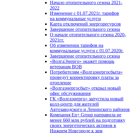
Начало отопительного сезона 2021-
2022
Изменение с 01.07.2021г. тарифов
на коммунальные услуги
Карта отключений энергоресурсов
Завершение отопительного сезона
О начале отопительного сезона 2020-
2021гг.
Об изменении тарифов на
коммунальные услуги с 01.07.2020г.
Завершение отопительного сезона
«ВолгаЭнерго» окажет помощь
ветеранам ВОВ
Потребителям «Волгаэнергосбыта»
проведут корректировку платы за
отопление
«Волгаэнергосбыт» открыл новый
офис обслуживания
ГК «Волгаэнерго» запустила новый
колл-центр для жителей
Автозаводского и Ленинского районов
Компания En+ Group направила не
менее 660 млн рублей на подготовку
своих энергетических активов в
Нижнем Новгороде к зим