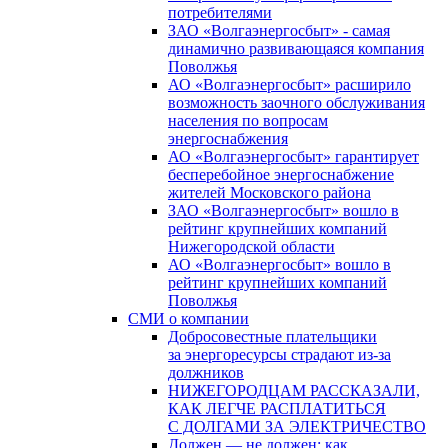
потребителями
ЗАО «Волгаэнергосбыт» - самая
динамично развивающаяся компания
Поволжья
АО «Волгаэнергосбыт» расширило
возможность заочного обслуживания
населения по вопросам
энергоснабжения
АО «Волгаэнергосбыт» гарантирует
бесперебойное энергоснабжение
жителей Московского района
ЗАО «Волгаэнергосбыт» вошло в
рейтинг крупнейших компаний
Нижегородской области
АО «Волгаэнергосбыт» вошло в
рейтинг крупнейших компаний
Поволжья
СМИ о компании
Добросовестные плательщики
за энергоресурсы страдают из-за
должников
НИЖЕГОРОДЦАМ РАССКАЗАЛИ,
КАК ЛЕГЧЕ РАСПЛАТИТЬСЯ
С ДОЛГАМИ ЗА ЭЛЕКТРИЧЕСТВО
Должен — не должен: как