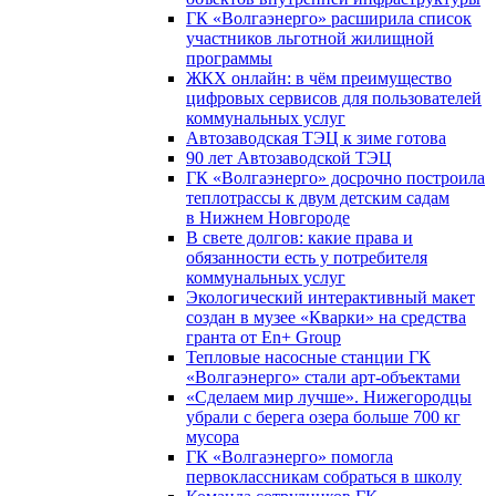
ГК «Волгаэнерго» расширила список
участников льготной жилищной
программы
ЖКХ онлайн: в чём преимущество
цифровых сервисов для пользователей
коммунальных услуг
Автозаводская ТЭЦ к зиме готова
90 лет Автозаводской ТЭЦ
ГК «Волгаэнерго» досрочно построила
теплотрассы к двум детским садам
в Нижнем Новгороде
В свете долгов: какие права и
обязанности есть у потребителя
коммунальных услуг
Экологический интерактивный макет
создан в музее «Кварки» на средства
гранта от En+ Group
Тепловые насосные станции ГК
«Волгаэнерго» стали арт-объектами
«Сделаем мир лучше». Нижегородцы
убрали с берега озера больше 700 кг
мусора
ГК «Волгаэнерго» помогла
первоклассникам собраться в школу