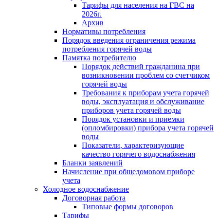
Тарифы для населения на ГВС на
2026г.
Архив
Нормативы потребления
Порядок введения ограничения режима
потребления горячей воды
Памятка потребителю
Порядок действий гражданина при
возникновении проблем со счетчиком
горячей воды
Требования к приборам учета горячей
воды, эксплуатация и обслуживание
приборов учета горячей воды
Порядок установки и приемки
(опломбировки) прибора учета горячей
воды
Показатели, характеризующие
качество горячего водоснабжения
Бланки заявлений
Начисление при общедомовом приборе
учета
Холодное водоснабжение
Договорная работа
Типовые формы договоров
Тарифы