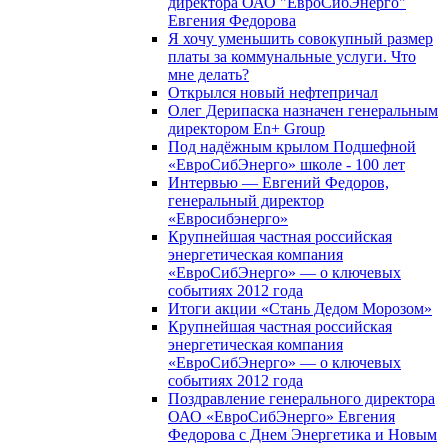
директора ОАО "ЕвроСибЭнерго"
Евгения Федорова
Я хочу уменьшить совокупный размер
платы за коммунальные услуги. Что
мне делать?
Открылся новый нефтепричал
Олег Дерипаска назначен генеральным
директором En+ Group
Под надёжным крылом Подшефной
«ЕвроСибЭнерго» школе - 100 лет
Интервью — Евгений Федоров,
генеральный директор
«Евросибэнерго»
Крупнейшая частная российская
энергетическая компания
«ЕвроСибЭнерго» — о ключевых
событиях 2012 года
Итоги акции «Стань Дедом Морозом»
Крупнейшая частная российская
энергетическая компания
«ЕвроСибЭнерго» — о ключевых
событиях 2012 года
Поздравление генерального директора
ОАО «ЕвроСибЭнерго» Евгения
Федорова с Днем Энергетика и Новым