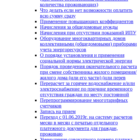
количества проживающих)
Что делать если нет возможности оплатить
всю сумму сразу
Применение повышающих коэффициентов
Начисления за общедомовые нужды
Начисления при отсутствии показаний ИПУ
Оборудование многоквартирных домов
коллективными (общедомовыми) приборами
учета энергоресурсов
О порядке установления и применения
социальной нормы электрической энергии
Порядок проведения окончательного расчета
при смене собственника жилого помещения/
жилого дома (или его части) (или перев
Перерасчет за горячее водоснабжение и/или
электроснабжение по причине временного
отсутствия граждан по месту постоянной
Перепрограммирование многотарифных
счетчиков
Запись на прием
Переход с 01.06.2019г. на систему расчетов
месяц в месяц с печатью отдельного
платежного документа для граждан,
проживаю
Уменьшение совокупного размера платежа