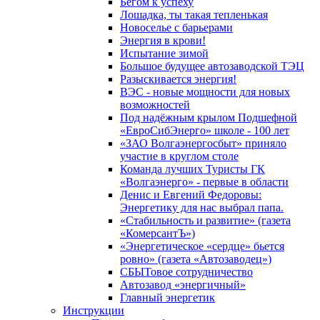
Бегом к успеху
Лошадка, ты такая тепленькая
Новоселье с барьерами
Энергия в крови!
Испытание зимой
Большое будущее автозаводской ТЭЦ
Разыскивается энергия!
ВЭС - новые мощности для новых
возможностей
Под надёжным крылом Подшефной
«ЕвроСибЭнерго» школе - 100 лет
«ЗАО Волгаэнергосбыт» приняло
участие в круглом столе
Команда лучших Туристы ГК
«Волгаэнерго» - первые в области
Денис и Евгений Федоровы:
Энергетику для нас выбрал папа.
«Стабильность и развитие» (газета
«КомерсантЪ»)
«Энергетическое «сердце» бьется
ровно» (газета «Автозаводец»)
СБЫТовое сотрудничество
Автозавод «энергичный»
Главный энергетик
Инструкции