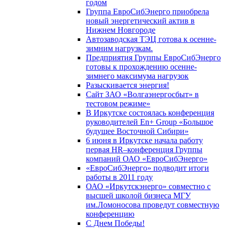
годом
Группа ЕвроСибЭнерго приобрела
новый энергетический актив в
Нижнем Новгороде
Автозаводская ТЭЦ готова к осенне-
зимним нагрузкам.
Предприятия Группы ЕвроСибЭнерго
готовы к прохождению осенне-
зимнего максимума нагрузок
Разыскивается энергия!
Сайт ЗАО «Волгаэнергосбыт» в
тестовом режиме»
В Иркутске состоялась конференция
руководителей En+ Group «Большое
будущее Восточной Сибири»
6 июня в Иркутске начала работу
первая HR–конференция Группы
компаний ОАО «ЕвроСибЭнерго»
«ЕвроСибЭнерго» подводит итоги
работы в 2011 году
ОАО «Иркутскэнерго» совместно с
высшей школой бизнеса МГУ
им.Ломоносова проведут совместную
конференцию
С Днем Победы!