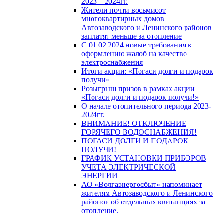
2023 – 2024гг.
Жители почти восьмисот
многоквартирных домов
Автозаводского и Ленинского районов
заплатят меньше за отопление
С 01.02.2024 новые требования к
оформлению жалоб на качество
электроснабжения
Итоги акции: «Погаси долги и подарок
получи»
Розыгрыш призов в рамках акции
«Погаси долги и подарок получи!»
О начале отопительного периода 2023-
2024гг.
ВНИМАНИЕ! ОТКЛЮЧЕНИЕ
ГОРЯЧЕГО ВОДОСНАБЖЕНИЯ!
ПОГАСИ ДОЛГИ И ПОДАРОК
ПОЛУЧИ!
ГРАФИК УСТАНОВКИ ПРИБОРОВ
УЧЕТА ЭЛЕКТРИЧЕСКОЙ
ЭНЕРГИИ
АО «Волгаэнергосбыт» напоминает
жителям Автозаводского и Ленинского
районов об отдельных квитанциях за
отопление.