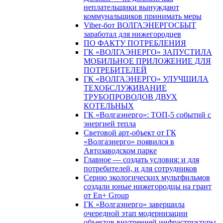
неплательщики вынуждают
коммунальщиков принимать меры
Viber-бот ВОЛГАЭНЕРГОСБЫТ
заработал для нижегородцев
ПО ФАКТУ ПОТРЕБЛЕНИЯ
ГК «ВОЛГАЭНЕРГО» ЗАПУСТИЛА
МОБИЛЬНОЕ ПРИЛОЖЕНИЕ ДЛЯ
ПОТРЕБИТЕЛЕЙ
ГК «ВОЛГАЭНЕРГО» УЛУЧШИЛА
ТЕХОБСЛУЖИВАНИЕ
ТРУБОПРОВОДОВ ДВУХ
КОТЕЛЬНЫХ
ГК «Волгаэнерго»: ТОП-5 событий с
энергией тепла
Световой арт-объект от ГК
«Волгаэнерго» появился в
Автозаводском парке
Главное — создать условия: и для
потребителей, и для сотрудников
Серию экологических мультфильмов
создали юные нижегородцы на грант
от En+ Group
ГК «Волгаэнерго» завершила
очередной этап модернизации
объектов внутренней инфраструктуры