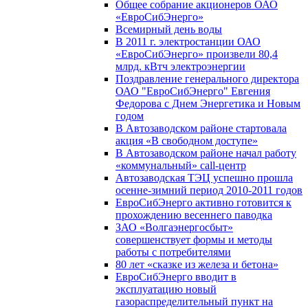
Общее собрание акционеров ОАО
«ЕвроСибЭнерго»
Всемирный день воды
В 2011 г. электростанции ОАО
«ЕвроСибЭнерго» произвели 80,4
млрд. кВтч электроэнергии
Поздравление генерального директора
ОАО "ЕвроСибЭнерго" Евгения
Федорова с Днем Энергетика и Новым
годом
В Автозаводском районе стартовала
акция «В свободном доступе»
В Автозаводском районе начал работу
«коммунальный» call-центр
Автозаводская ТЭЦ успешно прошла
осенне-зимний период 2010-2011 годов
ЕвроСибЭнерго активно готовится к
прохождению весеннего паводка
ЗАО «Волгаэнергосбыт»
совершенствует формы и методы
работы с потребителями
80 лет «сказке из железа и бетона»
ЕвроСибЭнерго вводит в
эксплуатацию новый
газораспределительный пункт на