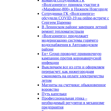
Команда сотрудников ГК
«Волгаэнерго» приняла участие в
«Марафоне-800» в Нижнем Новгороде
Сотрудники ГК «Волгаэнерго»
обсудили COVID-19 на online-встрече с
Сергеем Царенко
В Ленинском районе завершен летний
ремонт тепломагистрали
«Волгаэнерго» продолжает
модернизацию системы горячего
водоснабжения в Автозаводском
районе
En+ Group проводит прививочную
кампанию против коронавирусной
инфекции
Выключаем все из сети и оформляем
перерасчет: как нижегородцам
сэкономить на оплате электричества
летом
Магниты на счетчики: обыкновенное
воровство
Путь капельки
Профессиональная этика –
необходимый регулятор в механизме
предприятия