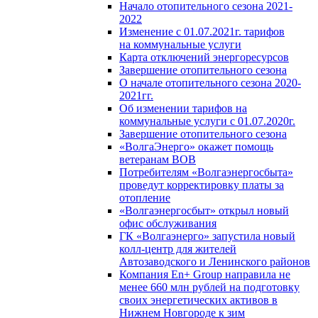
Начало отопительного сезона 2021-
2022
Изменение с 01.07.2021г. тарифов
на коммунальные услуги
Карта отключений энергоресурсов
Завершение отопительного сезона
О начале отопительного сезона 2020-
2021гг.
Об изменении тарифов на
коммунальные услуги с 01.07.2020г.
Завершение отопительного сезона
«ВолгаЭнерго» окажет помощь
ветеранам ВОВ
Потребителям «Волгаэнергосбыта»
проведут корректировку платы за
отопление
«Волгаэнергосбыт» открыл новый
офис обслуживания
ГК «Волгаэнерго» запустила новый
колл-центр для жителей
Автозаводского и Ленинского районов
Компания En+ Group направила не
менее 660 млн рублей на подготовку
своих энергетических активов в
Нижнем Новгороде к зим