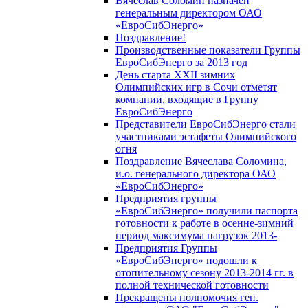
Вячеслав Соломин назначен
генеральным директором ОАО
«ЕвроСибЭнерго»
Поздравление!
Производственные показатели Группы
ЕвроСибЭнерго за 2013 год
День старта XXII зимних
Олимпийских игр в Сочи отметят
компании, входящие в Группу
ЕвроСибЭнерго
Представители ЕвроСибЭнерго стали
участниками эстафеты Олимпийского
огня
Поздравление Вячеслава Соломина,
и.о. генерального директора ОАО
«ЕвроСибЭнерго»
Предприятия группы
«ЕвроСибЭнерго» получили паспорта
готовности к работе в осенне-зимний
период максимума нагрузок 2013-
Предприятия Группы
«ЕвроСибЭнерго» подошли к
отопительному сезону 2013-2014 гг. в
полной технической готовности
Прекращены полномочия ген.