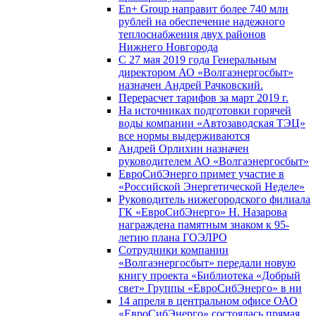
En+ Group направит более 740 млн
рублей на обеспечение надежного
теплоснабжения двух районов
Нижнего Новгорода
С 27 мая 2019 года Генеральным
директором АО «Волгаэнергосбыт»
назначен Андрей Рачковский.
Перерасчет тарифов за март 2019 г.
На источниках подготовки горячей
воды компании «Автозаводская ТЭЦ»
все нормы выдерживаются
Андрей Орлихин назначен
руководителем АО «Волгаэнергосбыт»
ЕвроСибЭнерго примет участие в
«Российской Энергетической Неделе»
Руководитель нижегородского филиала
ГК «ЕвроСибЭнерго» Н. Назарова
награждена памятным знаком к 95-
летию плана ГОЭЛРО
Сотрудники компании
«Волгаэнергосбыт» передали новую
книгу проекта «Библиотека «Добрый
свет» Группы «ЕвроСибЭнерго» в ни
14 апреля в центральном офисе ОАО
«ЕвроСибЭнерго» состоялась прямая