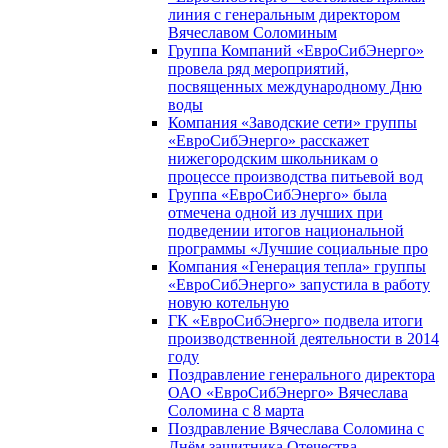
линия с генеральным директором
Вячеславом Соломиным
Группа Компаний «ЕвроСибЭнерго»
провела ряд мероприятий,
посвященных международному Дню
воды
Компания «Заводские сети» группы
«ЕвроСибЭнерго» расскажет
нижегородским школьникам о
процессе производства питьевой вод
Группа «ЕвроСибЭнерго» была
отмечена одной из лучших при
подведении итогов национальной
программы «Лучшие социальные про
Компания «Генерация тепла» группы
«ЕвроСибЭнерго» запустила в работу
новую котельную
ГК «ЕвроСибЭнерго» подвела итоги
производственной деятельности в 2014
году
Поздравление генерального директора
ОАО «ЕвроСибЭнерго» Вячеслава
Соломина с 8 марта
Поздравление Вячеслава Соломина с
Днём защитника Отечества