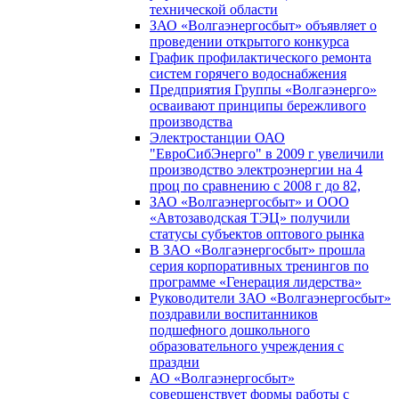
технической области
ЗАО «Волгаэнергосбыт» объявляет о
проведении открытого конкурса
График профилактического ремонта
систем горячего водоснабжения
Предприятия Группы «Волгаэнерго»
осваивают принципы бережливого
производства
Электростанции ОАО
"ЕвроСибЭнерго" в 2009 г увеличили
производство электроэнергии на 4
проц по сравнению с 2008 г до 82,
ЗАО «Волгаэнергосбыт» и ООО
«Автозаводская ТЭЦ» получили
статусы субъектов оптового рынка
В ЗАО «Волгаэнергосбыт» прошла
серия корпоративных тренингов по
программе «Генерация лидерства»
Руководители ЗАО «Волгаэнергосбыт»
поздравили воспитанников
подшефного дошкольного
образовательного учреждения с
праздни
АО «Волгаэнергосбыт»
совершенствует формы работы с