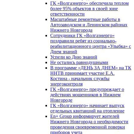
ГК «Волгаэнерго» обеспечила теплом
более 95% объектов в своей зоне
ответственности
Масштабные ремонтные работы в
Автозаводском и Ленинском районах
Нижнего Новгорода
Сотрудники ГК «Волгаэнерго»
поздравили ребят из социально-
реабилитационного центра «Улыбка» с
Днем знаний
Успели ко Дню знаний
Не остались равнодушными
В программе «ДЕНЬ ЗА ДНЕМ» на ТК
ННТВ принимает участие Е.А.
Костина - начальник службы
энергоконтроля
ГК «Волгаэнерго» предупреждает о
действиях мошенников в Нижнем
Новгороде
ГК «Волгаэнерго» начинает выпуск
отдельных квитанций на отопление
En+ Group информирует жителей
Нижнего Новгорода о необходимости
проведения своевременной поверки
приборов учета