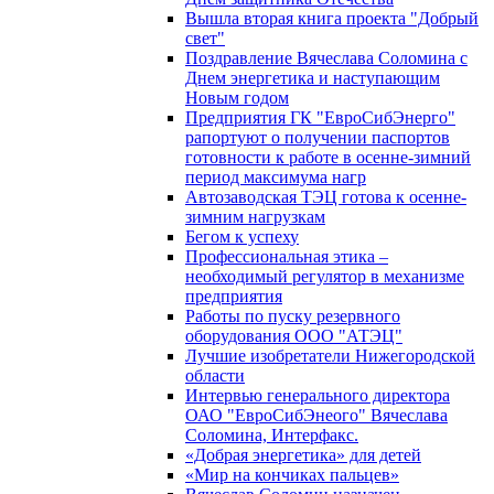
Вышла вторая книга проекта "Добрый
свет"
Поздравление Вячеслава Соломина с
Днем энергетика и наступающим
Новым годом
Предприятия ГК "ЕвроСибЭнерго"
рапортуют о получении паспортов
готовности к работе в осенне-зимний
период максимума нагр
Автозаводская ТЭЦ готова к осенне-
зимним нагрузкам
Бегом к успеху
Профессиональная этика –
необходимый регулятор в механизме
предприятия
Работы по пуску резервного
оборудования ООО "АТЭЦ"
Лучшие изобретатели Нижегородской
области
Интервью генерального директора
ОАО "ЕвроСибЭнеого" Вячеслава
Соломина, Интерфакс.
«Добрая энергетика» для детей
«Мир на кончиках пальцев»