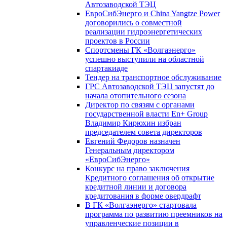
Автозаводской ТЭЦ
ЕвроСибЭнерго и China Yangtze Power
договорились о совместной
реализации гидроэнергетических
проектов в России
Спортсмены ГК «Волгаэнерго»
успешно выступили на областной
спартакиаде
Тендер на транспортное обслуживание
ГРС Автозаводской ТЭЦ запустят до
начала отопительного сезона
Директор по связям с органами
государственной власти En+ Group
Владимир Кирюхин избран
председателем совета директоров
Евгений Федоров назначен
Генеральным директором
«ЕвроСибЭнерго»
Конкурс на право заключения
Кредитного соглашения об открытие
кредитной линии и договора
кредитования в форме овердрафт
В ГК «Волгаэнерго» стартовала
программа по развитию преемников на
управленческие позиции в