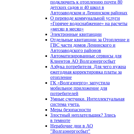
подключить к отоплению почти 80
детских садов и 40 школ в
Автозаводском и Ленинском районах
О переводе коммунальной услуги
«Горячее водоснабжение» на расчеты
«месяц в месяц»
Электронные квитанции
Отдельные квитанции за Отопление и
ГВС части домов Ленинского и
Автозаводского районов
Автоматизированные сервисы для
Клиентов АО Волгаэнергосбыт
Азбука потребителя_Для чего нужна
ежегодная корректировка платы за
отопление
ГК «Волгаэнерго» запустила
мобильное приложение для
потребителей
Умные счетчики. Интеллектуальная
система учета.
Меры безопасности
Злостный неплательщик? Злись
в темноте
Нерабочие дни в АО
"Волгаэнергосбыт"