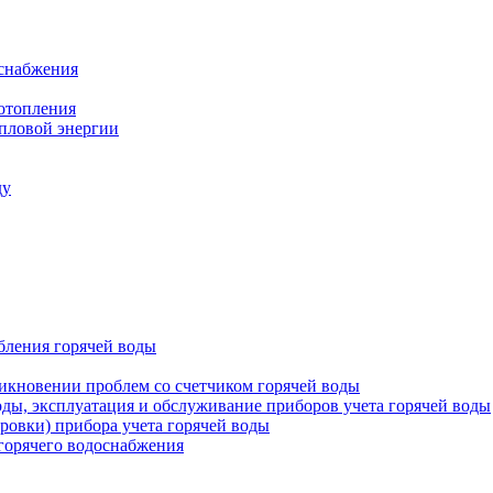
оснабжения
 отопления
епловой энергии
ду
бления горячей воды
икновении проблем со счетчиком горячей воды
оды, эксплуатация и обслуживание приборов учета горячей воды
ровки) прибора учета горячей воды
 горячего водоснабжения