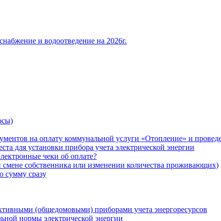
снабжение и водоотведение на 2026г.
осы)
ументов на оплату коммунальной услуги «Отопление» и проведе
ста для установки прибора учета электрической энергии
лектронные чеки об оплате?
ри смене собственника или изменении количества проживающих)
ю сумму сразу
ктивными (общедомовыми) приборами учета энергоресурсов
льной нормы электрической энергии