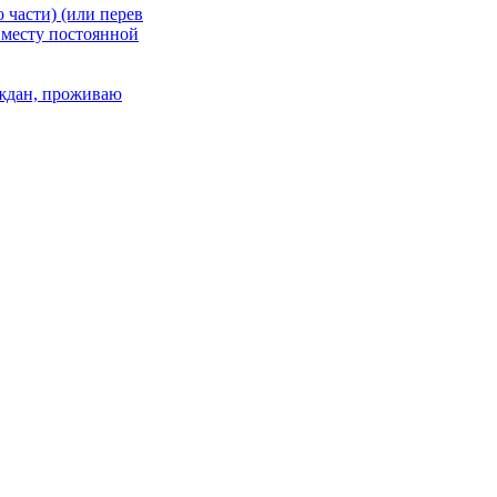
 части) (или перев
 месту постоянной
раждан, проживаю