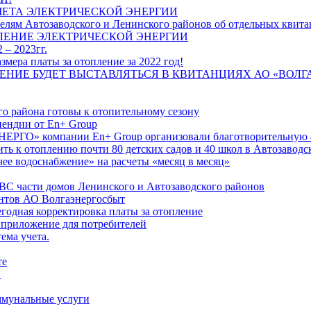
ЧЕТА ЭЛЕКТРИЧЕСКОЙ ЭНЕРГИИ
лям Автозаводского и Ленинского районов об отдельных квитан
ЛЕНИЕ ЭЛЕКТРИЧЕСКОЙ ЭНЕРГИИ
 – 2023гг.
ера платы за отопление за 2022 год!
ПЛЕНИЕ БУДЕТ ВЫСТАВЛЯТЬСЯ В КВИТАНЦИЯХ АО «ВОЛ
о района готовы к отопительному сезону
ендии от En+ Group
РГО» компании En+ Group организовали благотворительную а
ть к отоплению почти 80 детских садов и 40 школ в Автозавод
ее водоснабжение» на расчеты «месяц в месяц»
ВС части домов Ленинского и Автозаводского районов
нтов АО Волгаэнергосбыт
годная корректировка платы за отопление
 приложение для потребителей
ема учета.
те
"
оммунальные услуги