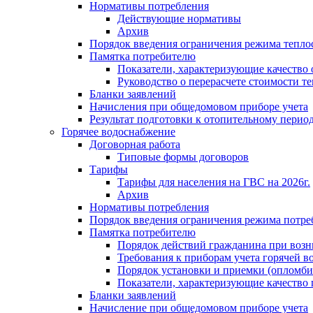
Нормативы потребления
Действующие нормативы
Архив
Порядок введения ограничения режима тепл
Памятка потребителю
Показатели, характеризующие качество
Руководство о перерасчете стоимости т
Бланки заявлений
Начисления при общедомовом приборе учета
Результат подготовки к отопительному перио
Горячее водоснабжение
Договорная работа
Типовые формы договоров
Тарифы
Тарифы для населения на ГВС на 2026г.
Архив
Нормативы потребления
Порядок введения ограничения режима потре
Памятка потребителю
Порядок действий гражданина при возн
Требования к приборам учета горячей в
Порядок установки и приемки (опломби
Показатели, характеризующие качество
Бланки заявлений
Начисление при общедомовом приборе учета