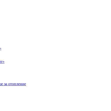
»
ыт»
е за отопление