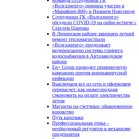
Команда сотрудников ГК
«Волгаэнерго» приняла участие в
«Марафоне-800» в Нижнем Новгороде
Сотрудники ГК «Волгаэнерго»
обсудили COVID-19 на online-встрече с
Сергеем Царенко
В Ленинском районе завершен летний
ремонт тепломагистрали
«Волгаэнерго» продолжает
модернизацию системы горячего
водоснабжения в Автозаводском
районе
En+ Group проводит прививочную
кампанию против коронавирусной
инфекции
Выключаем все из сети и оформляем
перерасчет: как нижегородцам
сэкономить на оплате электричества
летом
Магниты на счетчики: обыкновенное
воровство
Путь капельки
Профессиональная этика –
необходимый регулятор в механизме
предприятия