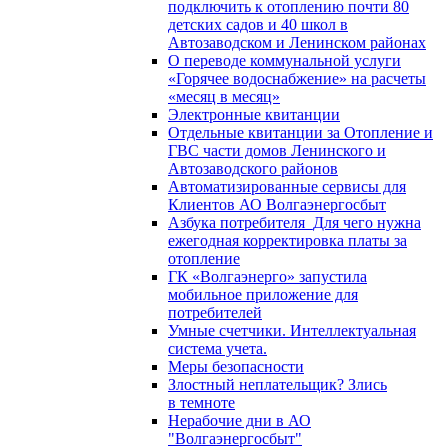
подключить к отоплению почти 80
детских садов и 40 школ в
Автозаводском и Ленинском районах
О переводе коммунальной услуги
«Горячее водоснабжение» на расчеты
«месяц в месяц»
Электронные квитанции
Отдельные квитанции за Отопление и
ГВС части домов Ленинского и
Автозаводского районов
Автоматизированные сервисы для
Клиентов АО Волгаэнергосбыт
Азбука потребителя_Для чего нужна
ежегодная корректировка платы за
отопление
ГК «Волгаэнерго» запустила
мобильное приложение для
потребителей
Умные счетчики. Интеллектуальная
система учета.
Меры безопасности
Злостный неплательщик? Злись
в темноте
Нерабочие дни в АО
"Волгаэнергосбыт"