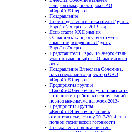
Вячеслав Соломин назначен
генеральным директором ОАО
«ЕвроСибЭнерго»
Поздравление!
Производственные показатели Группы
ЕвроСибЭнерго за 2013 год
День старта XXII зимних
Олимпийских игр в Сочи отметят
компании, входящие в Группу
ЕвроСибЭнерго
Представители ЕвроСибЭнерго стали
участниками эстафеты Олимпийского
огня
Поздравление Вячеслава Соломина,
и.о. генерального директора ОАО
«ЕвроСибЭнерго»
Предприятия группы
«ЕвроСибЭнерго» получили паспорта
готовности к работе в осенне-зимний
период максимума нагрузок 2013-
Предприятия Группы
«ЕвроСибЭнерго» подошли к
отопительному сезону 2013-2014 гг. в
полной технической готовности
Прекращены полномочия ген.