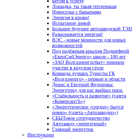
Бегом к успеху
Лошадка, ты такая тепленькая
Новоселье с барьерами
Энергия в крови!
Испытание зимой
Большое будущее автозаводской ТЭЦ
Разыскивается энергия!
ВЭС - новые мощности для новых
возможностей
Под надёжным крылом Подшефной
«ЕвроСибЭнерго» школе - 100 лет
«ЗАО Волгаэнергосбыт» приняло
участие в круглом столе
Команда лучших Туристы ГК
«Волгаэнерго» - первые в области
Денис и Евгений Федоровы:
Энергетику для нас выбрал папа.
«Стабильность и развитие» (газета
«КомерсантЪ»)
«Энергетическое «сердце» бьется
ровно» (газета «Автозаводец»)
СБЫТовое сотрудничество
Автозавод «энергичный»
Главный энергетик
Инструкции