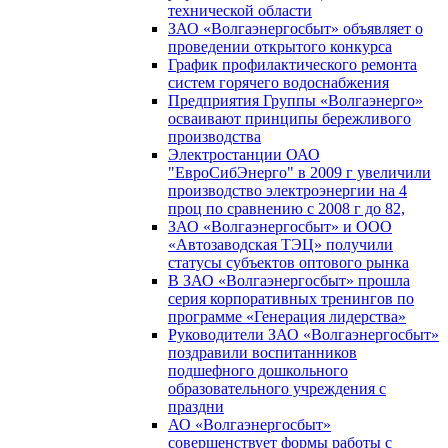
технической области
ЗАО «Волгаэнергосбыт» объявляет о
проведении открытого конкурса
График профилактического ремонта
систем горячего водоснабжения
Предприятия Группы «Волгаэнерго»
осваивают принципы бережливого
производства
Электростанции ОАО
"ЕвроСибЭнерго" в 2009 г увеличили
производство электроэнергии на 4
проц по сравнению с 2008 г до 82,
ЗАО «Волгаэнергосбыт» и ООО
«Автозаводская ТЭЦ» получили
статусы субъектов оптового рынка
В ЗАО «Волгаэнергосбыт» прошла
серия корпоративных тренингов по
программе «Генерация лидерства»
Руководители ЗАО «Волгаэнергосбыт»
поздравили воспитанников
подшефного дошкольного
образовательного учреждения с
праздни
АО «Волгаэнергосбыт»
совершенствует формы работы с