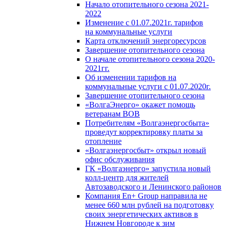
Начало отопительного сезона 2021-
2022
Изменение с 01.07.2021г. тарифов
на коммунальные услуги
Карта отключений энергоресурсов
Завершение отопительного сезона
О начале отопительного сезона 2020-
2021гг.
Об изменении тарифов на
коммунальные услуги с 01.07.2020г.
Завершение отопительного сезона
«ВолгаЭнерго» окажет помощь
ветеранам ВОВ
Потребителям «Волгаэнергосбыта»
проведут корректировку платы за
отопление
«Волгаэнергосбыт» открыл новый
офис обслуживания
ГК «Волгаэнерго» запустила новый
колл-центр для жителей
Автозаводского и Ленинского районов
Компания En+ Group направила не
менее 660 млн рублей на подготовку
своих энергетических активов в
Нижнем Новгороде к зим