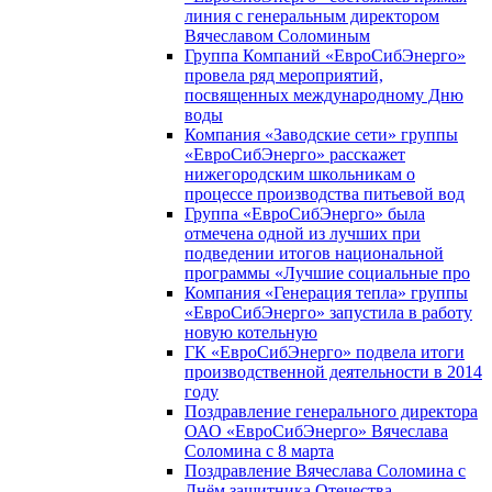
линия с генеральным директором
Вячеславом Соломиным
Группа Компаний «ЕвроСибЭнерго»
провела ряд мероприятий,
посвященных международному Дню
воды
Компания «Заводские сети» группы
«ЕвроСибЭнерго» расскажет
нижегородским школьникам о
процессе производства питьевой вод
Группа «ЕвроСибЭнерго» была
отмечена одной из лучших при
подведении итогов национальной
программы «Лучшие социальные про
Компания «Генерация тепла» группы
«ЕвроСибЭнерго» запустила в работу
новую котельную
ГК «ЕвроСибЭнерго» подвела итоги
производственной деятельности в 2014
году
Поздравление генерального директора
ОАО «ЕвроСибЭнерго» Вячеслава
Соломина с 8 марта
Поздравление Вячеслава Соломина с
Днём защитника Отечества