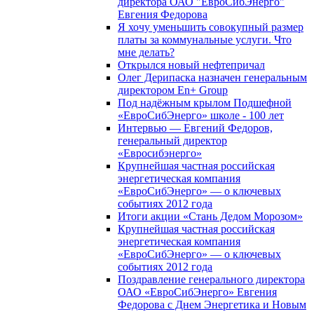
директора ОАО "ЕвроСибЭнерго"
Евгения Федорова
Я хочу уменьшить совокупный размер
платы за коммунальные услуги. Что
мне делать?
Открылся новый нефтепричал
Олег Дерипаска назначен генеральным
директором En+ Group
Под надёжным крылом Подшефной
«ЕвроСибЭнерго» школе - 100 лет
Интервью — Евгений Федоров,
генеральный директор
«Евросибэнерго»
Крупнейшая частная российская
энергетическая компания
«ЕвроСибЭнерго» — о ключевых
событиях 2012 года
Итоги акции «Стань Дедом Морозом»
Крупнейшая частная российская
энергетическая компания
«ЕвроСибЭнерго» — о ключевых
событиях 2012 года
Поздравление генерального директора
ОАО «ЕвроСибЭнерго» Евгения
Федорова с Днем Энергетика и Новым