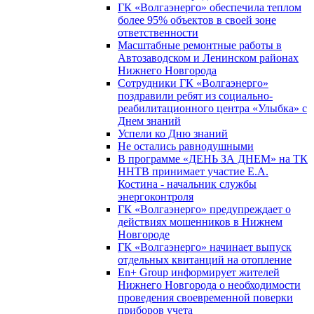
ГК «Волгаэнерго» обеспечила теплом
более 95% объектов в своей зоне
ответственности
Масштабные ремонтные работы в
Автозаводском и Ленинском районах
Нижнего Новгорода
Сотрудники ГК «Волгаэнерго»
поздравили ребят из социально-
реабилитационного центра «Улыбка» с
Днем знаний
Успели ко Дню знаний
Не остались равнодушными
В программе «ДЕНЬ ЗА ДНЕМ» на ТК
ННТВ принимает участие Е.А.
Костина - начальник службы
энергоконтроля
ГК «Волгаэнерго» предупреждает о
действиях мошенников в Нижнем
Новгороде
ГК «Волгаэнерго» начинает выпуск
отдельных квитанций на отопление
En+ Group информирует жителей
Нижнего Новгорода о необходимости
проведения своевременной поверки
приборов учета