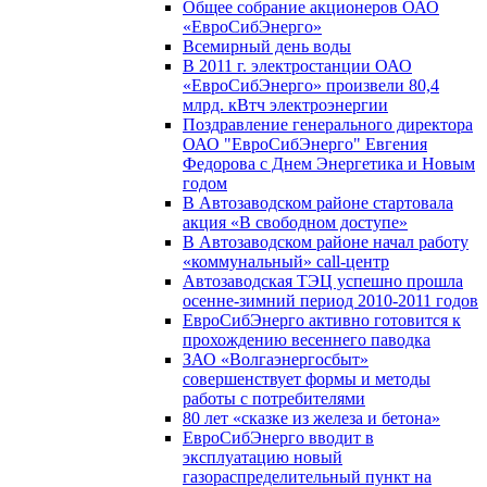
Общее собрание акционеров ОАО
«ЕвроСибЭнерго»
Всемирный день воды
В 2011 г. электростанции ОАО
«ЕвроСибЭнерго» произвели 80,4
млрд. кВтч электроэнергии
Поздравление генерального директора
ОАО "ЕвроСибЭнерго" Евгения
Федорова с Днем Энергетика и Новым
годом
В Автозаводском районе стартовала
акция «В свободном доступе»
В Автозаводском районе начал работу
«коммунальный» call-центр
Автозаводская ТЭЦ успешно прошла
осенне-зимний период 2010-2011 годов
ЕвроСибЭнерго активно готовится к
прохождению весеннего паводка
ЗАО «Волгаэнергосбыт»
совершенствует формы и методы
работы с потребителями
80 лет «сказке из железа и бетона»
ЕвроСибЭнерго вводит в
эксплуатацию новый
газораспределительный пункт на