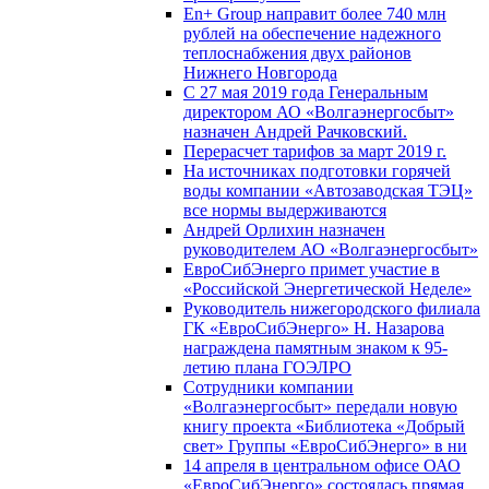
En+ Group направит более 740 млн
рублей на обеспечение надежного
теплоснабжения двух районов
Нижнего Новгорода
С 27 мая 2019 года Генеральным
директором АО «Волгаэнергосбыт»
назначен Андрей Рачковский.
Перерасчет тарифов за март 2019 г.
На источниках подготовки горячей
воды компании «Автозаводская ТЭЦ»
все нормы выдерживаются
Андрей Орлихин назначен
руководителем АО «Волгаэнергосбыт»
ЕвроСибЭнерго примет участие в
«Российской Энергетической Неделе»
Руководитель нижегородского филиала
ГК «ЕвроСибЭнерго» Н. Назарова
награждена памятным знаком к 95-
летию плана ГОЭЛРО
Сотрудники компании
«Волгаэнергосбыт» передали новую
книгу проекта «Библиотека «Добрый
свет» Группы «ЕвроСибЭнерго» в ни
14 апреля в центральном офисе ОАО
«ЕвроСибЭнерго» состоялась прямая