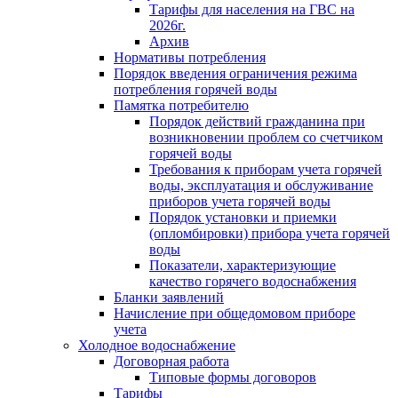
Тарифы для населения на ГВС на
2026г.
Архив
Нормативы потребления
Порядок введения ограничения режима
потребления горячей воды
Памятка потребителю
Порядок действий гражданина при
возникновении проблем со счетчиком
горячей воды
Требования к приборам учета горячей
воды, эксплуатация и обслуживание
приборов учета горячей воды
Порядок установки и приемки
(опломбировки) прибора учета горячей
воды
Показатели, характеризующие
качество горячего водоснабжения
Бланки заявлений
Начисление при общедомовом приборе
учета
Холодное водоснабжение
Договорная работа
Типовые формы договоров
Тарифы