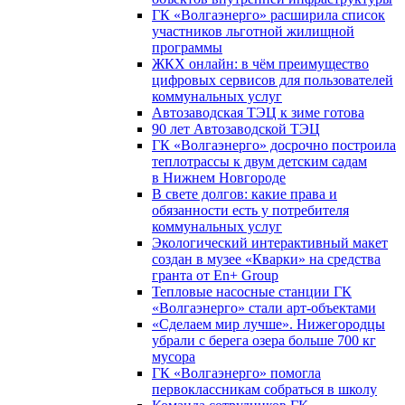
ГК «Волгаэнерго» расширила список
участников льготной жилищной
программы
ЖКХ онлайн: в чём преимущество
цифровых сервисов для пользователей
коммунальных услуг
Автозаводская ТЭЦ к зиме готова
90 лет Автозаводской ТЭЦ
ГК «Волгаэнерго» досрочно построила
теплотрассы к двум детским садам
в Нижнем Новгороде
В свете долгов: какие права и
обязанности есть у потребителя
коммунальных услуг
Экологический интерактивный макет
создан в музее «Кварки» на средства
гранта от En+ Group
Тепловые насосные станции ГК
«Волгаэнерго» стали арт-объектами
«Сделаем мир лучше». Нижегородцы
убрали с берега озера больше 700 кг
мусора
ГК «Волгаэнерго» помогла
первоклассникам собраться в школу