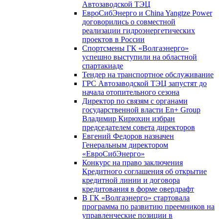
Автозаводской ТЭЦ
ЕвроСибЭнерго и China Yangtze Power
договорились о совместной
реализации гидроэнергетических
проектов в России
Спортсмены ГК «Волгаэнерго»
успешно выступили на областной
спартакиаде
Тендер на транспортное обслуживание
ГРС Автозаводской ТЭЦ запустят до
начала отопительного сезона
Директор по связям с органами
государственной власти En+ Group
Владимир Кирюхин избран
председателем совета директоров
Евгений Федоров назначен
Генеральным директором
«ЕвроСибЭнерго»
Конкурс на право заключения
Кредитного соглашения об открытие
кредитной линии и договора
кредитования в форме овердрафт
В ГК «Волгаэнерго» стартовала
программа по развитию преемников на
управленческие позиции в