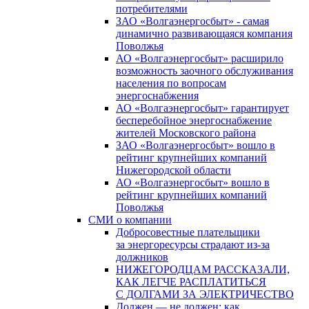
потребителями
ЗАО «Волгаэнергосбыт» - самая
динамично развивающаяся компания
Поволжья
АО «Волгаэнергосбыт» расширило
возможность заочного обслуживания
населения по вопросам
энергоснабжения
АО «Волгаэнергосбыт» гарантирует
бесперебойное энергоснабжение
жителей Московского района
ЗАО «Волгаэнергосбыт» вошло в
рейтинг крупнейших компаний
Нижегородской области
АО «Волгаэнергосбыт» вошло в
рейтинг крупнейших компаний
Поволжья
СМИ о компании
Добросовестные плательщики
за энергоресурсы страдают из-за
должников
НИЖЕГОРОДЦАМ РАССКАЗАЛИ,
КАК ЛЕГЧЕ РАСПЛАТИТЬСЯ
С ДОЛГАМИ ЗА ЭЛЕКТРИЧЕСТВО
Должен — не должен: как