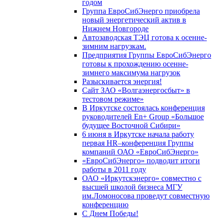
годом
Группа ЕвроСибЭнерго приобрела
новый энергетический актив в
Нижнем Новгороде
Автозаводская ТЭЦ готова к осенне-
зимним нагрузкам.
Предприятия Группы ЕвроСибЭнерго
готовы к прохождению осенне-
зимнего максимума нагрузок
Разыскивается энергия!
Сайт ЗАО «Волгаэнергосбыт» в
тестовом режиме»
В Иркутске состоялась конференция
руководителей En+ Group «Большое
будущее Восточной Сибири»
6 июня в Иркутске начала работу
первая HR–конференция Группы
компаний ОАО «ЕвроСибЭнерго»
«ЕвроСибЭнерго» подводит итоги
работы в 2011 году
ОАО «Иркутскэнерго» совместно с
высшей школой бизнеса МГУ
им.Ломоносова проведут совместную
конференцию
С Днем Победы!