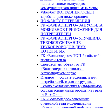
неплательщики вынуждают
коммунальщиков принимать меры
Viber-бот ВОЛГАЭНЕРГОСБЫТ
заработал для нижегородцев
ПО ФАКТУ ПОТРЕБЛЕНИЯ
ГК «ВОЛГАЭНЕРГО» ЗАПУСТИЛА
МОБИЛЬНОЕ ПРИЛОЖЕНИЕ ДЛЯ
ПОТРЕБИТЕЛЕЙ
ГК «ВОЛГАЭНЕРГО» УЛУЧШИЛА
ТЕХОБСЛУЖИВАНИЕ
ТРУБОПРОВОДОВ ДВУХ
КОТЕЛЬНЫХ
ГК «Волгаэнерго»: ТОП-5 событий с
энергией тепла
Световой арт-объект от ГК
«Волгаэнерго» появился в
Автозаводском парке
Главное — создать условия: и для
потребителей, и для сотрудников
Серию экологических мультфильмов
создали юные нижегородцы на грант
от En+ Group
ГК «Волгаэнерго» завершила
очередной этап модернизации
объектов внутренней инфраструктуры