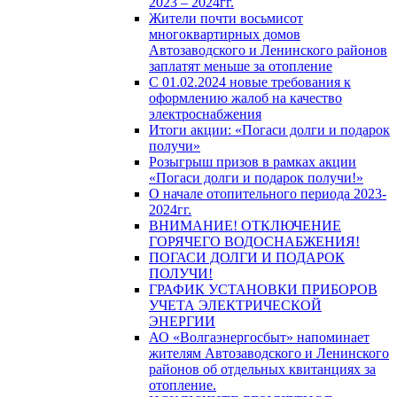
2023 – 2024гг.
Жители почти восьмисот
многоквартирных домов
Автозаводского и Ленинского районов
заплатят меньше за отопление
С 01.02.2024 новые требования к
оформлению жалоб на качество
электроснабжения
Итоги акции: «Погаси долги и подарок
получи»
Розыгрыш призов в рамках акции
«Погаси долги и подарок получи!»
О начале отопительного периода 2023-
2024гг.
ВНИМАНИЕ! ОТКЛЮЧЕНИЕ
ГОРЯЧЕГО ВОДОСНАБЖЕНИЯ!
ПОГАСИ ДОЛГИ И ПОДАРОК
ПОЛУЧИ!
ГРАФИК УСТАНОВКИ ПРИБОРОВ
УЧЕТА ЭЛЕКТРИЧЕСКОЙ
ЭНЕРГИИ
АО «Волгаэнергосбыт» напоминает
жителям Автозаводского и Ленинского
районов об отдельных квитанциях за
отопление.