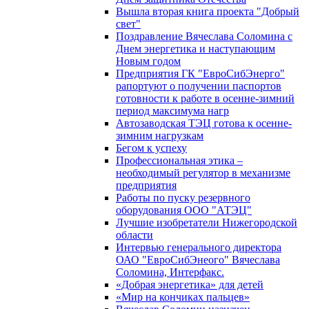
Вышла вторая книга проекта "Добрый
свет"
Поздравление Вячеслава Соломина с
Днем энергетика и наступающим
Новым годом
Предприятия ГК "ЕвроСибЭнерго"
рапортуют о получении паспортов
готовности к работе в осенне-зимний
период максимума нагр
Автозаводская ТЭЦ готова к осенне-
зимним нагрузкам
Бегом к успеху
Профессиональная этика –
необходимый регулятор в механизме
предприятия
Работы по пуску резервного
оборудования ООО "АТЭЦ"
Лучшие изобретатели Нижегородской
области
Интервью генерального директора
ОАО "ЕвроСибЭнеого" Вячеслава
Соломина, Интерфакс.
«Добрая энергетика» для детей
«Мир на кончиках пальцев»