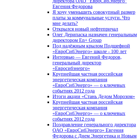
директора ОАО "ЕвроСибЭнерго"
Евгения Федорова
Я хочу уменьшить совокупный размер
платы за коммунальные услуги. Что
мне делать?
Открылся новый нефтепричал
Олег Дерипаска назначен генеральным
директором En+ Group
Под надёжным крылом Подшефной
«ЕвроСибЭнерго» школе - 100 лет
Интервью — Евгений Федоров,
генеральный директор
«Евросибэнерго»
Крупнейшая частная российская
энергетическая компания
«ЕвроСибЭнерго» — о ключевых
событиях 2012 года
Итоги акции «Стань Дедом Морозом»
Крупнейшая частная российская
энергетическая компания
«ЕвроСибЭнерго» — о ключевых
событиях 2012 года
Поздравление генерального директора
ОАО «ЕвроСибЭнерго» Евгения
Федорова с Днем Энергетика и Новым