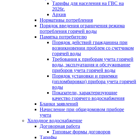
Тарифы для населения на ГВС на
2026г.
Архив
Нормативы потребления
Порядок введения ограничения режима
потребления горячей воды
Памятка потребителю
Порядок действий гражданина при
возникновении проблем со счетчиком
горячей воды
Требования к приборам учета горячей
воды, эксплуатация и обслуживание
приборов учета горячей воды
Порядок установки и приемки
(опломбировки) прибора учета горячей
воды
Показатели, характеризующие
качество горячего водоснабжения
Бланки заявлений
Начисление при общедомовом приборе
учета
Холодное водоснабжение
Договорная работа
Типовые формы договоров
Тарифы