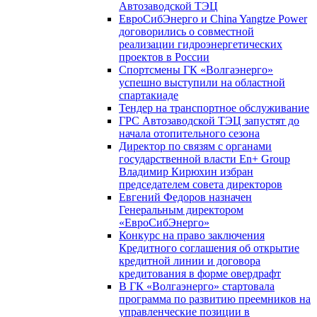
Автозаводской ТЭЦ
ЕвроСибЭнерго и China Yangtze Power
договорились о совместной
реализации гидроэнергетических
проектов в России
Спортсмены ГК «Волгаэнерго»
успешно выступили на областной
спартакиаде
Тендер на транспортное обслуживание
ГРС Автозаводской ТЭЦ запустят до
начала отопительного сезона
Директор по связям с органами
государственной власти En+ Group
Владимир Кирюхин избран
председателем совета директоров
Евгений Федоров назначен
Генеральным директором
«ЕвроСибЭнерго»
Конкурс на право заключения
Кредитного соглашения об открытие
кредитной линии и договора
кредитования в форме овердрафт
В ГК «Волгаэнерго» стартовала
программа по развитию преемников на
управленческие позиции в