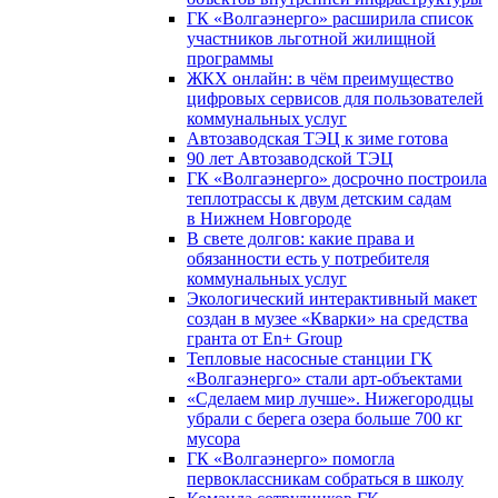
ГК «Волгаэнерго» расширила список
участников льготной жилищной
программы
ЖКХ онлайн: в чём преимущество
цифровых сервисов для пользователей
коммунальных услуг
Автозаводская ТЭЦ к зиме готова
90 лет Автозаводской ТЭЦ
ГК «Волгаэнерго» досрочно построила
теплотрассы к двум детским садам
в Нижнем Новгороде
В свете долгов: какие права и
обязанности есть у потребителя
коммунальных услуг
Экологический интерактивный макет
создан в музее «Кварки» на средства
гранта от En+ Group
Тепловые насосные станции ГК
«Волгаэнерго» стали арт-объектами
«Сделаем мир лучше». Нижегородцы
убрали с берега озера больше 700 кг
мусора
ГК «Волгаэнерго» помогла
первоклассникам собраться в школу