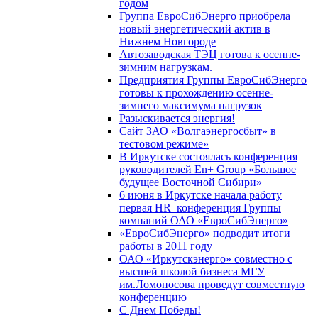
годом
Группа ЕвроСибЭнерго приобрела
новый энергетический актив в
Нижнем Новгороде
Автозаводская ТЭЦ готова к осенне-
зимним нагрузкам.
Предприятия Группы ЕвроСибЭнерго
готовы к прохождению осенне-
зимнего максимума нагрузок
Разыскивается энергия!
Сайт ЗАО «Волгаэнергосбыт» в
тестовом режиме»
В Иркутске состоялась конференция
руководителей En+ Group «Большое
будущее Восточной Сибири»
6 июня в Иркутске начала работу
первая HR–конференция Группы
компаний ОАО «ЕвроСибЭнерго»
«ЕвроСибЭнерго» подводит итоги
работы в 2011 году
ОАО «Иркутскэнерго» совместно с
высшей школой бизнеса МГУ
им.Ломоносова проведут совместную
конференцию
С Днем Победы!