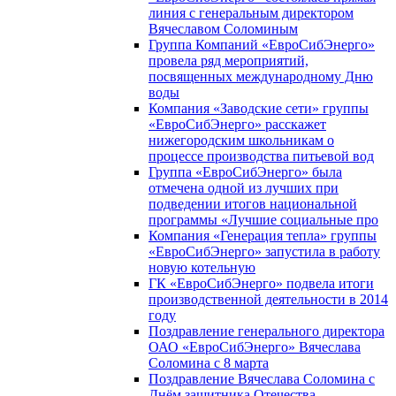
линия с генеральным директором
Вячеславом Соломиным
Группа Компаний «ЕвроСибЭнерго»
провела ряд мероприятий,
посвященных международному Дню
воды
Компания «Заводские сети» группы
«ЕвроСибЭнерго» расскажет
нижегородским школьникам о
процессе производства питьевой вод
Группа «ЕвроСибЭнерго» была
отмечена одной из лучших при
подведении итогов национальной
программы «Лучшие социальные про
Компания «Генерация тепла» группы
«ЕвроСибЭнерго» запустила в работу
новую котельную
ГК «ЕвроСибЭнерго» подвела итоги
производственной деятельности в 2014
году
Поздравление генерального директора
ОАО «ЕвроСибЭнерго» Вячеслава
Соломина с 8 марта
Поздравление Вячеслава Соломина с
Днём защитника Отечества