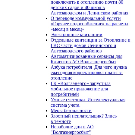
подключить к отоплению почти 80
детских садов и 40 школ в
Автозаводском и Ленинском районах
О переводе коммунальной услуги
«Горячее водоснабжение» на расчеты
«месяц в месяц»
Электронные квитанции
Отдельные квитанции за Отопление и
ГВС части домов Ленинского и
Автозаводского районов
Автоматизированные сервисы для
Клиентов АО Волгаэнергосбыт
Азбука потребителя_Для чего нужна
ежегодная корректировка платы за
отопление
ГК «Волгаэнерго» запустила
мобильное приложение для
потребителей
Умные счетчики. Интеллектуальная
система учета.
Меры безопасности
Злостный неплательщик? Злись
в темноте
Нерабочие дни в АО
"Волгаэнергосбыт"