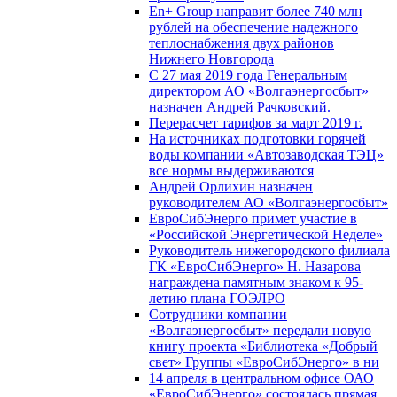
En+ Group направит более 740 млн
рублей на обеспечение надежного
теплоснабжения двух районов
Нижнего Новгорода
С 27 мая 2019 года Генеральным
директором АО «Волгаэнергосбыт»
назначен Андрей Рачковский.
Перерасчет тарифов за март 2019 г.
На источниках подготовки горячей
воды компании «Автозаводская ТЭЦ»
все нормы выдерживаются
Андрей Орлихин назначен
руководителем АО «Волгаэнергосбыт»
ЕвроСибЭнерго примет участие в
«Российской Энергетической Неделе»
Руководитель нижегородского филиала
ГК «ЕвроСибЭнерго» Н. Назарова
награждена памятным знаком к 95-
летию плана ГОЭЛРО
Сотрудники компании
«Волгаэнергосбыт» передали новую
книгу проекта «Библиотека «Добрый
свет» Группы «ЕвроСибЭнерго» в ни
14 апреля в центральном офисе ОАО
«ЕвроСибЭнерго» состоялась прямая