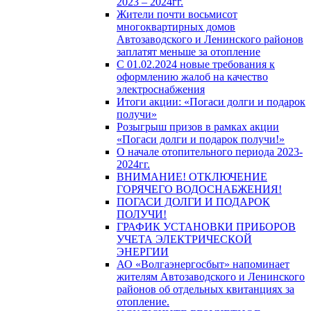
2023 – 2024гг.
Жители почти восьмисот
многоквартирных домов
Автозаводского и Ленинского районов
заплатят меньше за отопление
С 01.02.2024 новые требования к
оформлению жалоб на качество
электроснабжения
Итоги акции: «Погаси долги и подарок
получи»
Розыгрыш призов в рамках акции
«Погаси долги и подарок получи!»
О начале отопительного периода 2023-
2024гг.
ВНИМАНИЕ! ОТКЛЮЧЕНИЕ
ГОРЯЧЕГО ВОДОСНАБЖЕНИЯ!
ПОГАСИ ДОЛГИ И ПОДАРОК
ПОЛУЧИ!
ГРАФИК УСТАНОВКИ ПРИБОРОВ
УЧЕТА ЭЛЕКТРИЧЕСКОЙ
ЭНЕРГИИ
АО «Волгаэнергосбыт» напоминает
жителям Автозаводского и Ленинского
районов об отдельных квитанциях за
отопление.