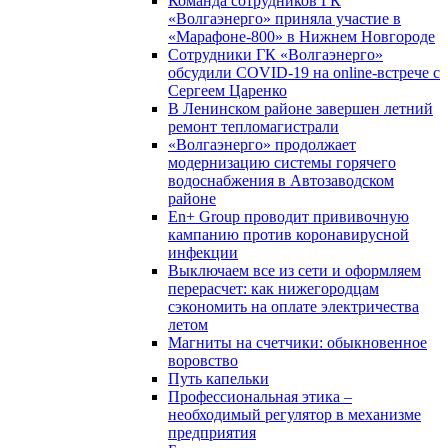
Команда сотрудников ГК
«Волгаэнерго» приняла участие в
«Марафоне-800» в Нижнем Новгороде
Сотрудники ГК «Волгаэнерго»
обсудили COVID-19 на online-встрече с
Сергеем Царенко
В Ленинском районе завершен летний
ремонт тепломагистрали
«Волгаэнерго» продолжает
модернизацию системы горячего
водоснабжения в Автозаводском
районе
En+ Group проводит прививочную
кампанию против коронавирусной
инфекции
Выключаем все из сети и оформляем
перерасчет: как нижегородцам
сэкономить на оплате электричества
летом
Магниты на счетчики: обыкновенное
воровство
Путь капельки
Профессиональная этика –
необходимый регулятор в механизме
предприятия