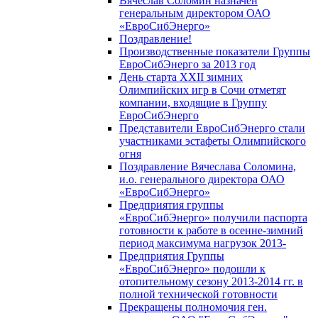
Вячеслав Соломин назначен
генеральным директором ОАО
«ЕвроСибЭнерго»
Поздравление!
Производственные показатели Группы
ЕвроСибЭнерго за 2013 год
День старта XXII зимних
Олимпийских игр в Сочи отметят
компании, входящие в Группу
ЕвроСибЭнерго
Представители ЕвроСибЭнерго стали
участниками эстафеты Олимпийского
огня
Поздравление Вячеслава Соломина,
и.о. генерального директора ОАО
«ЕвроСибЭнерго»
Предприятия группы
«ЕвроСибЭнерго» получили паспорта
готовности к работе в осенне-зимний
период максимума нагрузок 2013-
Предприятия Группы
«ЕвроСибЭнерго» подошли к
отопительному сезону 2013-2014 гг. в
полной технической готовности
Прекращены полномочия ген.