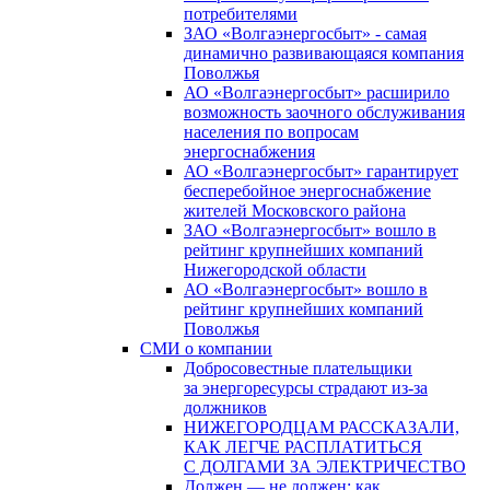
потребителями
ЗАО «Волгаэнергосбыт» - самая
динамично развивающаяся компания
Поволжья
АО «Волгаэнергосбыт» расширило
возможность заочного обслуживания
населения по вопросам
энергоснабжения
АО «Волгаэнергосбыт» гарантирует
бесперебойное энергоснабжение
жителей Московского района
ЗАО «Волгаэнергосбыт» вошло в
рейтинг крупнейших компаний
Нижегородской области
АО «Волгаэнергосбыт» вошло в
рейтинг крупнейших компаний
Поволжья
СМИ о компании
Добросовестные плательщики
за энергоресурсы страдают из-за
должников
НИЖЕГОРОДЦАМ РАССКАЗАЛИ,
КАК ЛЕГЧЕ РАСПЛАТИТЬСЯ
С ДОЛГАМИ ЗА ЭЛЕКТРИЧЕСТВО
Должен — не должен: как