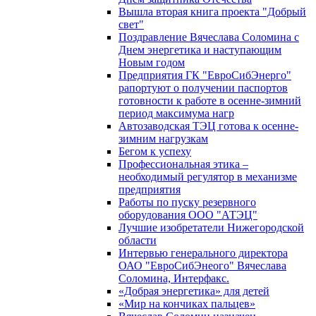
Вышла вторая книга проекта "Добрый
свет"
Поздравление Вячеслава Соломина с
Днем энергетика и наступающим
Новым годом
Предприятия ГК "ЕвроСибЭнерго"
рапортуют о получении паспортов
готовности к работе в осенне-зимний
период максимума нагр
Автозаводская ТЭЦ готова к осенне-
зимним нагрузкам
Бегом к успеху
Профессиональная этика –
необходимый регулятор в механизме
предприятия
Работы по пуску резервного
оборудования ООО "АТЭЦ"
Лучшие изобретатели Нижегородской
области
Интервью генерального директора
ОАО "ЕвроСибЭнеого" Вячеслава
Соломина, Интерфакс.
«Добрая энергетика» для детей
«Мир на кончиках пальцев»