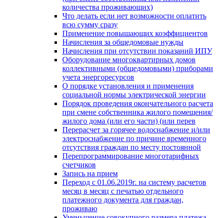
количества проживающих)
Что делать если нет возможности оплатить
всю сумму сразу
Применение повышающих коэффициентов
Начисления за общедомовые нужды
Начисления при отсутствии показаний ИПУ
Оборудование многоквартирных домов
коллективными (общедомовыми) приборами
учета энергоресурсов
О порядке установления и применения
социальной нормы электрической энергии
Порядок проведения окончательного расчета
при смене собственника жилого помещения/
жилого дома (или его части) (или перев
Перерасчет за горячее водоснабжение и/или
электроснабжение по причине временного
отсутствия граждан по месту постоянной
Перепрограммирование многотарифных
счетчиков
Запись на прием
Переход с 01.06.2019г. на систему расчетов
месяц в месяц с печатью отдельного
платежного документа для граждан,
проживаю
Уменьшение совокупного размера платежа