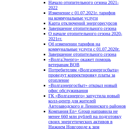
Начало отопительного сезона 2021-
2022
Изменение с 01.07.2021г. тарифов
на коммунальные услуги
Карта отключений энергоресурсов
Завершение отопительного сезона
О начале отопительного сезона 2020-
2021гг.
Об изменении тарифов на
коммунальные услуги с 01.07.2020г.
Завершение отопительного сезона
«ВолгаЭнерго» окажет помощь
ветеранам ВОВ
Потребителям «Волгаэнергосбыта»
проведут корректировку платы за
отопление
«Волгаэнергосбыт» открыл новый
офис обслуживания
ГК «Волгаэнерго» запустила новый
колл-центр для жителей
Автозаводского и Ленинского районов
Компания En+ Group направила не
менее 660 млн рублей на подготовку
своих энергетических активов в
Нижнем Новгороде к зим