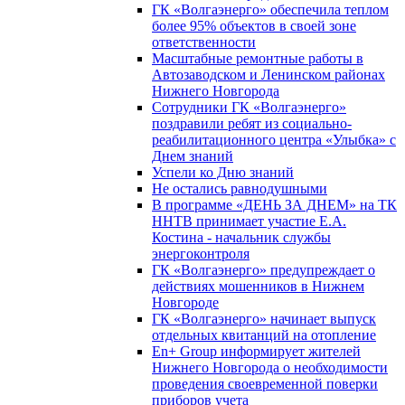
ГК «Волгаэнерго» обеспечила теплом
более 95% объектов в своей зоне
ответственности
Масштабные ремонтные работы в
Автозаводском и Ленинском районах
Нижнего Новгорода
Сотрудники ГК «Волгаэнерго»
поздравили ребят из социально-
реабилитационного центра «Улыбка» с
Днем знаний
Успели ко Дню знаний
Не остались равнодушными
В программе «ДЕНЬ ЗА ДНЕМ» на ТК
ННТВ принимает участие Е.А.
Костина - начальник службы
энергоконтроля
ГК «Волгаэнерго» предупреждает о
действиях мошенников в Нижнем
Новгороде
ГК «Волгаэнерго» начинает выпуск
отдельных квитанций на отопление
En+ Group информирует жителей
Нижнего Новгорода о необходимости
проведения своевременной поверки
приборов учета