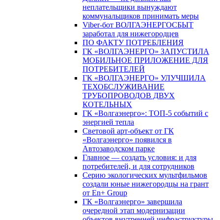
неплательщики вынуждают
коммунальщиков принимать меры
Viber-бот ВОЛГАЭНЕРГОСБЫТ
заработал для нижегородцев
ПО ФАКТУ ПОТРЕБЛЕНИЯ
ГК «ВОЛГАЭНЕРГО» ЗАПУСТИЛА
МОБИЛЬНОЕ ПРИЛОЖЕНИЕ ДЛЯ
ПОТРЕБИТЕЛЕЙ
ГК «ВОЛГАЭНЕРГО» УЛУЧШИЛА
ТЕХОБСЛУЖИВАНИЕ
ТРУБОПРОВОДОВ ДВУХ
КОТЕЛЬНЫХ
ГК «Волгаэнерго»: ТОП-5 событий с
энергией тепла
Световой арт-объект от ГК
«Волгаэнерго» появился в
Автозаводском парке
Главное — создать условия: и для
потребителей, и для сотрудников
Серию экологических мультфильмов
создали юные нижегородцы на грант
от En+ Group
ГК «Волгаэнерго» завершила
очередной этап модернизации
объектов внутренней инфраструктуры