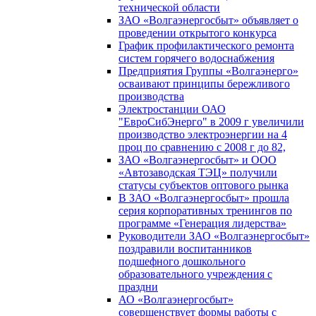
технической области
ЗАО «Волгаэнергосбыт» объявляет о
проведении открытого конкурса
График профилактического ремонта
систем горячего водоснабжения
Предприятия Группы «Волгаэнерго»
осваивают принципы бережливого
производства
Электростанции ОАО
"ЕвроСибЭнерго" в 2009 г увеличили
производство электроэнергии на 4
проц по сравнению с 2008 г до 82,
ЗАО «Волгаэнергосбыт» и ООО
«Автозаводская ТЭЦ» получили
статусы субъектов оптового рынка
В ЗАО «Волгаэнергосбыт» прошла
серия корпоративных тренингов по
программе «Генерация лидерства»
Руководители ЗАО «Волгаэнергосбыт»
поздравили воспитанников
подшефного дошкольного
образовательного учреждения с
праздни
АО «Волгаэнергосбыт»
совершенствует формы работы с