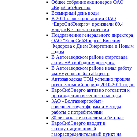
Общее собрание акционеров ОАО
«ЕвроСибЭнерго»
Всемирный день воды
В 2011 г. электростанции ОАО
«ЕвроСибЭнерго» произвели 80,4
млрд. кВтч электроэнергии
Поздравление генерального директора
ОАО "ЕвроСибЭнерго" Евгения
Федорова с Днем Энергетика и Новым
годом
В Автозаводском районе стартовала
акция «В свободном доступе»
В Автозаводском районе начал работу
«коммунальный» call-центр
Автозаводская ТЭЦ успешно прошла
осенне-зимний период 2010-2011 годов
ЕвроСибЭнерго активно готовится к
прохождению весеннего паводка
ЗАО «Волгаэнергосбыт»
совершенствует формы и методы
работы с потребителями
80 лет «сказке из железа и бетона»
ЕвроСибЭнерго вводит в
эксплуатацию новый
газораспределительный пункт на