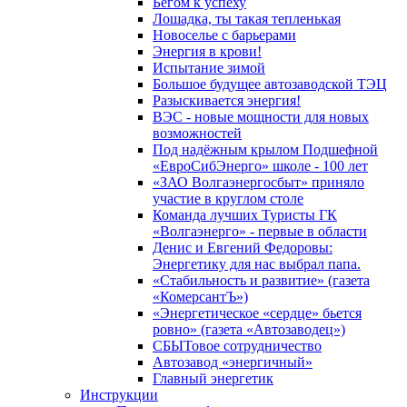
Бегом к успеху
Лошадка, ты такая тепленькая
Новоселье с барьерами
Энергия в крови!
Испытание зимой
Большое будущее автозаводской ТЭЦ
Разыскивается энергия!
ВЭС - новые мощности для новых
возможностей
Под надёжным крылом Подшефной
«ЕвроСибЭнерго» школе - 100 лет
«ЗАО Волгаэнергосбыт» приняло
участие в круглом столе
Команда лучших Туристы ГК
«Волгаэнерго» - первые в области
Денис и Евгений Федоровы:
Энергетику для нас выбрал папа.
«Стабильность и развитие» (газета
«КомерсантЪ»)
«Энергетическое «сердце» бьется
ровно» (газета «Автозаводец»)
СБЫТовое сотрудничество
Автозавод «энергичный»
Главный энергетик
Инструкции