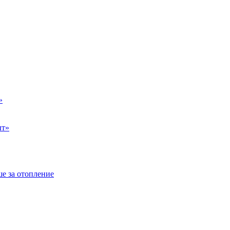
»
ыт»
е за отопление