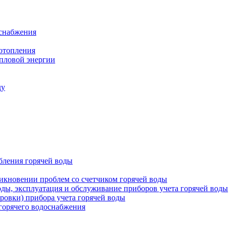
оснабжения
 отопления
епловой энергии
ду
бления горячей воды
икновении проблем со счетчиком горячей воды
оды, эксплуатация и обслуживание приборов учета горячей воды
ровки) прибора учета горячей воды
 горячего водоснабжения