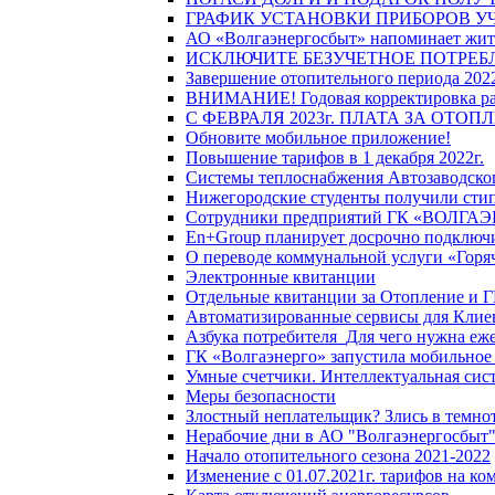
ГРАФИК УСТАНОВКИ ПРИБОРОВ У
АО «Волгаэнергосбыт» напоминает жите
ИСКЛЮЧИТЕ БЕЗУЧЕТНОЕ ПОТРЕБ
Завершение отопительного периода 2022
ВНИМАНИЕ! Годовая корректировка разм
С ФЕВРАЛЯ 2023г. ПЛАТА ЗА ОТО
Обновите мобильное приложение!
Повышение тарифов в 1 декабря 2022г.
Системы теплоснабжения Автозаводског
Нижегородские студенты получили стип
Сотрудники предприятий ГК «ВОЛГАЭНЕ
En+Group планирует досрочно подключи
О переводе коммунальной услуги «Горяч
Электронные квитанции
Отдельные квитанции за Отопление и Г
Автоматизированные сервисы для Клие
Азбука потребителя_Для чего нужна еже
ГК «Волгаэнерго» запустила мобильное
Умные счетчики. Интеллектуальная сист
Меры безопасности
Злостный неплательщик? Злись в темно
Нерабочие дни в АО "Волгаэнергосбыт
Начало отопительного сезона 2021-2022
Изменение с 01.07.2021г. тарифов на к