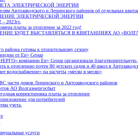
ЧЕТА ЭЛЕКТРИЧЕСКОЙ ЭНЕРГИИ
лям Автозаводского и Ленинского районов об отдельных квитан
ЛЕНИЕ ЭЛЕКТРИЧЕСКОЙ ЭНЕРГИИ
 – 2023гг.
ера платы за отопление за 2022 год!
ПЛЕНИЕ БУДЕТ ВЫСТАВЛЯТЬСЯ В КВИТАНЦИЯХ АО «ВОЛ
о района готовы к отопительному сезону
ендии от En+ Group
РГО» компании En+ Group организовали благотворительную а
ть к отоплению почти 80 детских садов и 40 школ в Автозавод
ее водоснабжение» на расчеты «месяц в месяц»
ВС части домов Ленинского и Автозаводского районов
нтов АО Волгаэнергосбыт
годная корректировка платы за отопление
 приложение для потребителей
ема учета.
те
"
оммунальные услуги