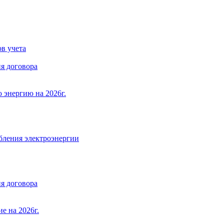
в учета
я договора
 энергию на 2026г.
бления электроэнергии
я договора
е на 2026г.