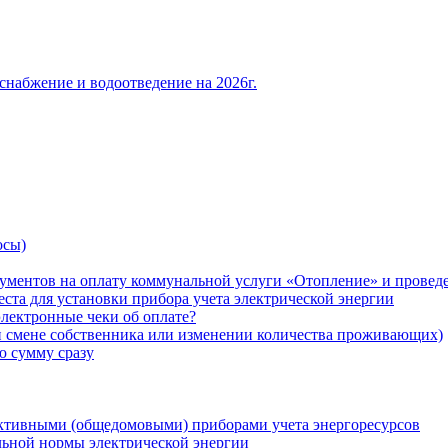
снабжение и водоотведение на 2026г.
осы)
ументов на оплату коммунальной услуги «Отопление» и проведе
ста для установки прибора учета электрической энергии
лектронные чеки об оплате?
ри смене собственника или изменении количества проживающих)
ю сумму сразу
ктивными (общедомовыми) приборами учета энергоресурсов
льной нормы электрической энергии