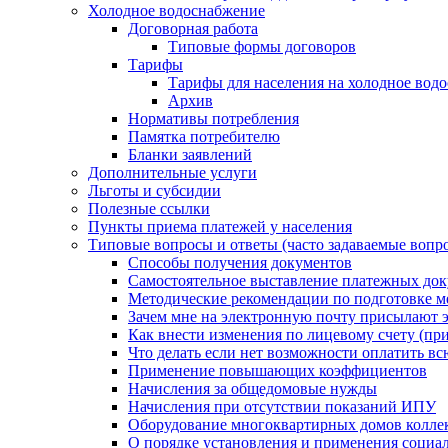
Холодное водоснабжение
Договорная работа
Типовые формы договоров
Тарифы
Тарифы для населения на холодное водо
Архив
Нормативы потребления
Памятка потребителю
Бланки заявлений
Дополнительные услуги
Льготы и субсидии
Полезные ссылки
Пункты приема платежей у населения
Типовые вопросы и ответы (часто задаваемые вопр
Способы получения документов
Самостоятельное выставление платежных док
Методические рекомендации по подготовке ме
Зачем мне на электронную почту присылают э
Как внести изменения по лицевому счету (п
Что делать если нет возможности оплатить вс
Применение повышающих коэффициентов
Начисления за общедомовые нужды
Начисления при отсутствии показаний ИПУ
Оборудование многоквартирных домов колле
О порядке установления и применения социа