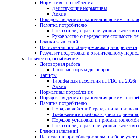
Нормативы потребления
Действующие нормативы
Архив
Порядок введения ограничения режима тепл
Памятка потребителю
Показатели, характеризующие качество
Руководство о перерасчете стоимости т
Бланки заявлений
Начисления при общедомовом приборе учета
Результат подготовки к отопительному перио
Горячее водоснабжение
Договорная работа
Типовые формы договоров
Тарифы
Тарифы для населения на ГВС на 2026г.
Архив
Нормативы потребления
Порядок введения ограничения режима потре
Памятка потребителю
Порядок действий гражданина при возн
Требования к приборам учета горячей в
Порядок установки и приемки (опломби
Показатели, характеризующие качество
Бланки заявлений
Начисление при общедомовом приборе учета