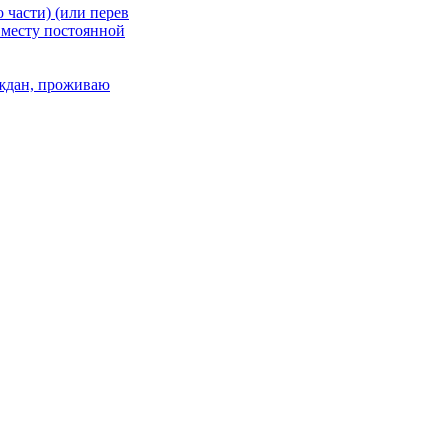
 части) (или перев
 месту постоянной
раждан, проживаю