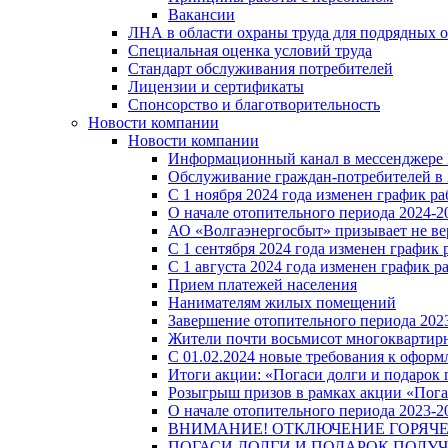
Вакансии
ЛНА в области охраны труда для подрядных 
Специальная оценка условий труда
Стандарт обслуживания потребителей
Лицензии и сертификаты
Спонсорство и благотворительность
Новости компании
Новости компании
Информационный канал в мессенджере
Обслуживание граждан-потребителей в 
С 1 ноября 2024 года изменен график 
О начале отопительного периода 2024-20
АО «Волгаэнергосбыт» призывает не ве
С 1 сентября 2024 года изменен графи
С 1 августа 2024 года изменен график 
Прием платежей населения
Нанимателям жилых помещений
Завершение отопительного периода 2023
Жители почти восьмисот многоквартирн
С 01.02.2024 новые требования к оформ
Итоги акции: «Погаси долги и подарок
Розыгрыш призов в рамках акции «Пога
О начале отопительного периода 2023-20
ВНИМАНИЕ! ОТКЛЮЧЕНИЕ ГОРЯЧ
ПОГАСИ ДОЛГИ И ПОДАРОК ПОЛУЧ