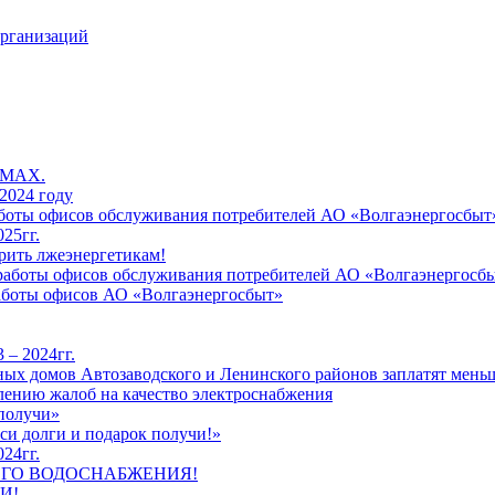
организаций
 MAX.
2024 году
работы офисов обслуживания потребителей АО «Волгаэнергосбыт
25гг.
рить лжеэнергетикам!
к работы офисов обслуживания потребителей АО «Волгаэнергосб
работы офисов АО «Волгаэнергосбыт»
 – 2024гг.
ых домов Автозаводского и Ленинского районов заплатят меньш
лению жалоб на качество электроснабжения
 получи»
си долги и подарок получи!»
24гг.
ЕГО ВОДОСНАБЖЕНИЯ!
И!