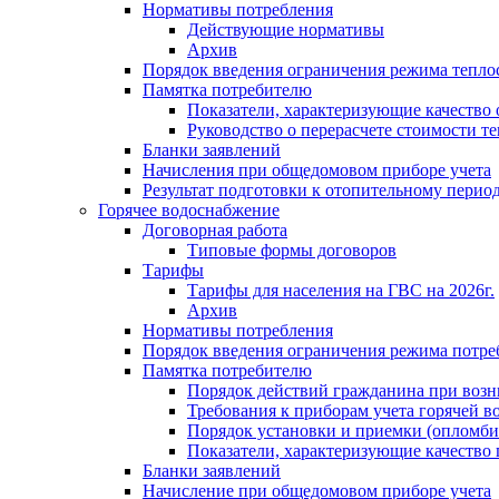
Нормативы потребления
Действующие нормативы
Архив
Порядок введения ограничения режима тепл
Памятка потребителю
Показатели, характеризующие качество
Руководство о перерасчете стоимости т
Бланки заявлений
Начисления при общедомовом приборе учета
Результат подготовки к отопительному перио
Горячее водоснабжение
Договорная работа
Типовые формы договоров
Тарифы
Тарифы для населения на ГВС на 2026г.
Архив
Нормативы потребления
Порядок введения ограничения режима потре
Памятка потребителю
Порядок действий гражданина при возн
Требования к приборам учета горячей в
Порядок установки и приемки (опломби
Показатели, характеризующие качество
Бланки заявлений
Начисление при общедомовом приборе учета