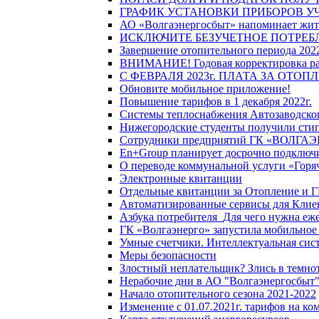
ГРАФИК УСТАНОВКИ ПРИБОРОВ У
АО «Волгаэнергосбыт» напоминает жите
ИСКЛЮЧИТЕ БЕЗУЧЕТНОЕ ПОТРЕБ
Завершение отопительного периода 2022
ВНИМАНИЕ! Годовая корректировка разм
С ФЕВРАЛЯ 2023г. ПЛАТА ЗА ОТО
Обновите мобильное приложение!
Повышение тарифов в 1 декабря 2022г.
Системы теплоснабжения Автозаводског
Нижегородские студенты получили стип
Сотрудники предприятий ГК «ВОЛГАЭНЕ
En+Group планирует досрочно подключи
О переводе коммунальной услуги «Горяч
Электронные квитанции
Отдельные квитанции за Отопление и Г
Автоматизированные сервисы для Клие
Азбука потребителя_Для чего нужна еже
ГК «Волгаэнерго» запустила мобильное
Умные счетчики. Интеллектуальная сист
Меры безопасности
Злостный неплательщик? Злись в темно
Нерабочие дни в АО "Волгаэнергосбыт
Начало отопительного сезона 2021-2022
Изменение с 01.07.2021г. тарифов на к