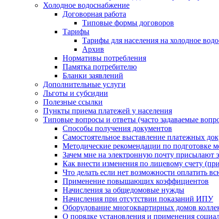
Холодное водоснабжение
Договорная работа
Типовые формы договоров
Тарифы
Тарифы для населения на холодное водо
Архив
Нормативы потребления
Памятка потребителю
Бланки заявлений
Дополнительные услуги
Льготы и субсидии
Полезные ссылки
Пункты приема платежей у населения
Типовые вопросы и ответы (часто задаваемые вопр
Способы получения документов
Самостоятельное выставление платежных док
Методические рекомендации по подготовке ме
Зачем мне на электронную почту присылают э
Как внести изменения по лицевому счету (п
Что делать если нет возможности оплатить вс
Применение повышающих коэффициентов
Начисления за общедомовые нужды
Начисления при отсутствии показаний ИПУ
Оборудование многоквартирных домов колле
О порядке установления и применения социа