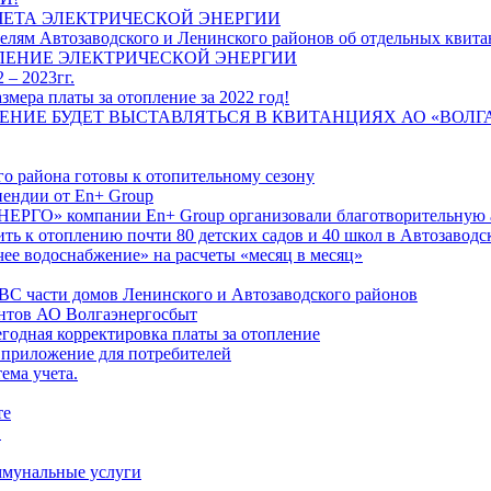
ЧЕТА ЭЛЕКТРИЧЕСКОЙ ЭНЕРГИИ
лям Автозаводского и Ленинского районов об отдельных квитан
ЛЕНИЕ ЭЛЕКТРИЧЕСКОЙ ЭНЕРГИИ
 – 2023гг.
ера платы за отопление за 2022 год!
ПЛЕНИЕ БУДЕТ ВЫСТАВЛЯТЬСЯ В КВИТАНЦИЯХ АО «ВОЛ
о района готовы к отопительному сезону
ендии от En+ Group
РГО» компании En+ Group организовали благотворительную а
ть к отоплению почти 80 детских садов и 40 школ в Автозавод
ее водоснабжение» на расчеты «месяц в месяц»
ВС части домов Ленинского и Автозаводского районов
нтов АО Волгаэнергосбыт
годная корректировка платы за отопление
 приложение для потребителей
ема учета.
те
"
оммунальные услуги