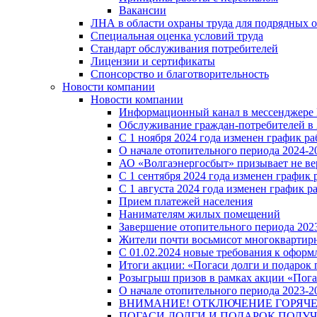
Вакансии
ЛНА в области охраны труда для подрядных 
Специальная оценка условий труда
Стандарт обслуживания потребителей
Лицензии и сертификаты
Спонсорство и благотворительность
Новости компании
Новости компании
Информационный канал в мессенджере
Обслуживание граждан-потребителей в 
С 1 ноября 2024 года изменен график 
О начале отопительного периода 2024-20
АО «Волгаэнергосбыт» призывает не ве
С 1 сентября 2024 года изменен графи
С 1 августа 2024 года изменен график 
Прием платежей населения
Нанимателям жилых помещений
Завершение отопительного периода 2023
Жители почти восьмисот многоквартирн
С 01.02.2024 новые требования к оформ
Итоги акции: «Погаси долги и подарок
Розыгрыш призов в рамках акции «Пога
О начале отопительного периода 2023-20
ВНИМАНИЕ! ОТКЛЮЧЕНИЕ ГОРЯЧ
ПОГАСИ ДОЛГИ И ПОДАРОК ПОЛУЧ