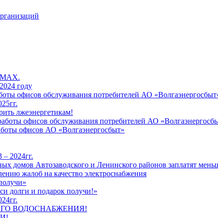
организаций
 MAX.
2024 году
работы офисов обслуживания потребителей АО «Волгаэнергосбыт
25гг.
рить лжеэнергетикам!
к работы офисов обслуживания потребителей АО «Волгаэнергосб
работы офисов АО «Волгаэнергосбыт»
 – 2024гг.
ых домов Автозаводского и Ленинского районов заплатят меньш
лению жалоб на качество электроснабжения
 получи»
си долги и подарок получи!»
24гг.
ЕГО ВОДОСНАБЖЕНИЯ!
И!