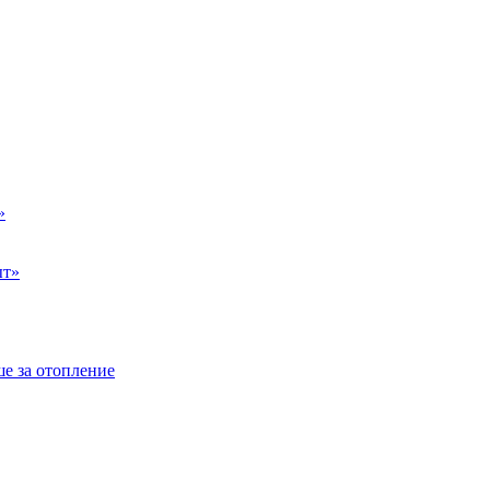
»
ыт»
е за отопление