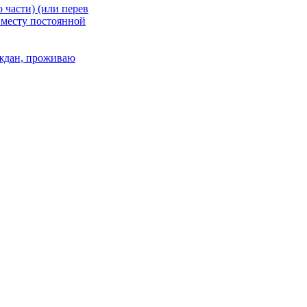
 части) (или перев
 месту постоянной
раждан, проживаю