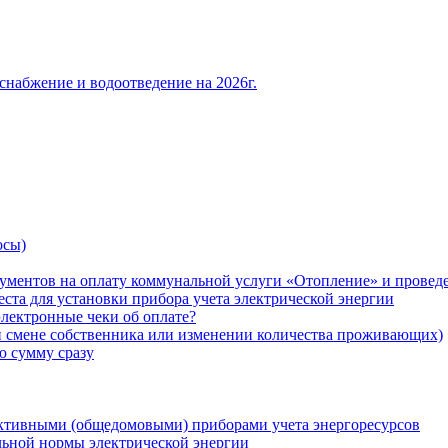
снабжение и водоотведение на 2026г.
осы)
ументов на оплату коммунальной услуги «Отопление» и проведе
ста для установки прибора учета электрической энергии
лектронные чеки об оплате?
ри смене собственника или изменении количества проживающих)
ю сумму сразу
ктивными (общедомовыми) приборами учета энергоресурсов
льной нормы электрической энергии