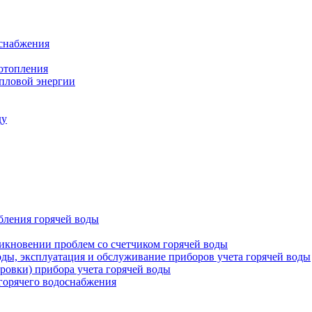
оснабжения
 отопления
епловой энергии
ду
бления горячей воды
икновении проблем со счетчиком горячей воды
оды, эксплуатация и обслуживание приборов учета горячей воды
ровки) прибора учета горячей воды
 горячего водоснабжения