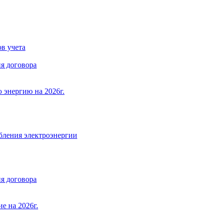
в учета
я договора
 энергию на 2026г.
бления электроэнергии
я договора
е на 2026г.