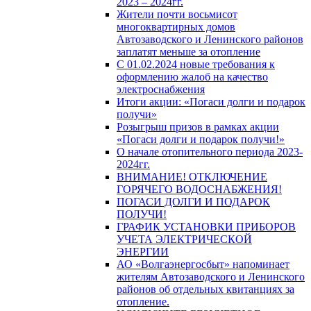
2023 – 2024гг.
Жители почти восьмисот
многоквартирных домов
Автозаводского и Ленинского районов
заплатят меньше за отопление
С 01.02.2024 новые требования к
оформлению жалоб на качество
электроснабжения
Итоги акции: «Погаси долги и подарок
получи»
Розыгрыш призов в рамках акции
«Погаси долги и подарок получи!»
О начале отопительного периода 2023-
2024гг.
ВНИМАНИЕ! ОТКЛЮЧЕНИЕ
ГОРЯЧЕГО ВОДОСНАБЖЕНИЯ!
ПОГАСИ ДОЛГИ И ПОДАРОК
ПОЛУЧИ!
ГРАФИК УСТАНОВКИ ПРИБОРОВ
УЧЕТА ЭЛЕКТРИЧЕСКОЙ
ЭНЕРГИИ
АО «Волгаэнергосбыт» напоминает
жителям Автозаводского и Ленинского
районов об отдельных квитанциях за
отопление.