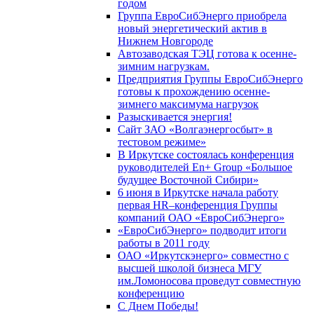
годом
Группа ЕвроСибЭнерго приобрела
новый энергетический актив в
Нижнем Новгороде
Автозаводская ТЭЦ готова к осенне-
зимним нагрузкам.
Предприятия Группы ЕвроСибЭнерго
готовы к прохождению осенне-
зимнего максимума нагрузок
Разыскивается энергия!
Сайт ЗАО «Волгаэнергосбыт» в
тестовом режиме»
В Иркутске состоялась конференция
руководителей En+ Group «Большое
будущее Восточной Сибири»
6 июня в Иркутске начала работу
первая HR–конференция Группы
компаний ОАО «ЕвроСибЭнерго»
«ЕвроСибЭнерго» подводит итоги
работы в 2011 году
ОАО «Иркутскэнерго» совместно с
высшей школой бизнеса МГУ
им.Ломоносова проведут совместную
конференцию
С Днем Победы!