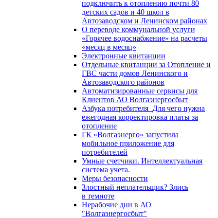
подключить к отоплению почти 80
детских садов и 40 школ в
Автозаводском и Ленинском районах
О переводе коммунальной услуги
«Горячее водоснабжение» на расчеты
«месяц в месяц»
Электронные квитанции
Отдельные квитанции за Отопление и
ГВС части домов Ленинского и
Автозаводского районов
Автоматизированные сервисы для
Клиентов АО Волгаэнергосбыт
Азбука потребителя_Для чего нужна
ежегодная корректировка платы за
отопление
ГК «Волгаэнерго» запустила
мобильное приложение для
потребителей
Умные счетчики. Интеллектуальная
система учета.
Меры безопасности
Злостный неплательщик? Злись
в темноте
Нерабочие дни в АО
"Волгаэнергосбыт"