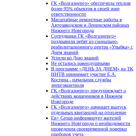
ГК «Волгаэнерго» обеспечила теплом
более 95% объектов в своей зоне
ответственности
Масштабные ремонтные работы в
Автозаводском и Ленинском районах
Нижнего Новгорода
Сотрудники ГК «Волгаэнерго»
поздравили ребят из социально-
реабилитационного центра «Улыбка» с
Днем знаний
Успели ко Дню знаний
Не остались равнодушными
В программе «ДЕНЬ ЗА ДНЕМ» на ТК
ННТВ принимает участие Е.А.
Костина - начальник службы
энергоконтроля
ГК «Волгаэнерго» предупреждает о
действиях мошенников в Нижнем
Новгороде
ГК «Волгаэнерго» начинает выпуск
отдельных квитанций на отопление
En+ Group информирует жителей
Нижнего Новгорода о необходимости
проведения своевременной поверки
приборов учета