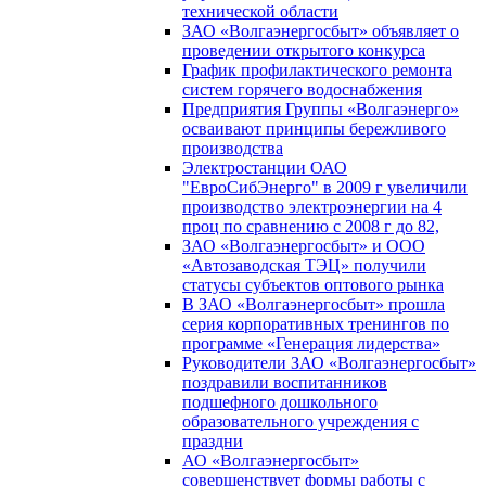
технической области
ЗАО «Волгаэнергосбыт» объявляет о
проведении открытого конкурса
График профилактического ремонта
систем горячего водоснабжения
Предприятия Группы «Волгаэнерго»
осваивают принципы бережливого
производства
Электростанции ОАО
"ЕвроСибЭнерго" в 2009 г увеличили
производство электроэнергии на 4
проц по сравнению с 2008 г до 82,
ЗАО «Волгаэнергосбыт» и ООО
«Автозаводская ТЭЦ» получили
статусы субъектов оптового рынка
В ЗАО «Волгаэнергосбыт» прошла
серия корпоративных тренингов по
программе «Генерация лидерства»
Руководители ЗАО «Волгаэнергосбыт»
поздравили воспитанников
подшефного дошкольного
образовательного учреждения с
праздни
АО «Волгаэнергосбыт»
совершенствует формы работы с