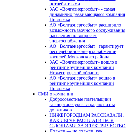
потребителями
ЗАО «Волгаэнергосбыт» - самая
динамично развивающаяся компания
Поволжья
АО «Волгаэнергосбыт» расширило
возможность заочного обслуживания
населения по вопросам
энергоснабжения
АО «Волгаэнергосбыт» гарантирует
бесперебойное энергоснабжение
жителей Московского района
ЗАО «Волгаэнергосбыт» вошло в
рейтинг крупнейших компаний
Нижегородской области
АО «Волгаэнергосбыт» вошло в
рейтинг крупнейших компаний
Поволжья
СМИ о компании
Добросовестные плательщики
за энергоресурсы страдают из-за
должников
НИЖЕГОРОДЦАМ РАССКАЗАЛИ,
КАК ЛЕГЧЕ РАСПЛАТИТЬСЯ
С ДОЛГАМИ ЗА ЭЛЕКТРИЧЕСТВО
Должен — не должен: как