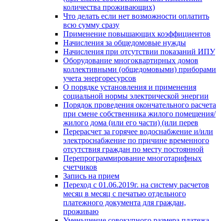
количества проживающих)
Что делать если нет возможности оплатить
всю сумму сразу
Применение повышающих коэффициентов
Начисления за общедомовые нужды
Начисления при отсутствии показаний ИПУ
Оборудование многоквартирных домов
коллективными (общедомовыми) приборами
учета энергоресурсов
О порядке установления и применения
социальной нормы электрической энергии
Порядок проведения окончательного расчета
при смене собственника жилого помещения/
жилого дома (или его части) (или перев
Перерасчет за горячее водоснабжение и/или
электроснабжение по причине временного
отсутствия граждан по месту постоянной
Перепрограммирование многотарифных
счетчиков
Запись на прием
Переход с 01.06.2019г. на систему расчетов
месяц в месяц с печатью отдельного
платежного документа для граждан,
проживаю
Уменьшение совокупного размера платежа