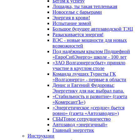
Бегом к успеху
Лошадка, ты такая тепленькая
Новоселье с барьерами
Энергия в крови!
Испытание зимой
Большое будущее автозаводской ТЭЦ
Разыскивается энергия!
ВЭС - новые мощности для новых
возможностей
Под надёжным крылом Подшефной
«ЕвроСибЭнерго» школе - 100 лет
«ЗАО Волгаэнергосбыт» приняло
участие в круглом столе
Команда лучших Туристы ГК
«Волгаэнерго» - первые в области
Денис и Евгений Федоровы:
Энергетику для нас выбрал папа.
«Стабильность и развитие» (газета
«КомерсантЪ»)
«Энергетическое «сердце» бьется
ровно» (газета «Автозаводец»)
СБЫТовое сотрудничество
Автозавод «энергичный»
Главный энергетик
Инструкции