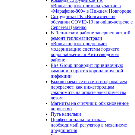
Команда сотрудников ГК
«Волгаэнерго» приняла участие в
«Марафоне-800» в Нижнем Новгороде
Сотрудники ГК «Волгаэнерго»
обсудили COVID-19 на online-встрече с
Сергеем Царенко
В Ленинском районе завершен летний
ремонт тепломагистрали
«Волгаэнерго» продолжает
модернизацию системы горячего
водоснабжения в Автозаводском
районе
En+ Group проводит прививочную
кампанию против коронавирусной
инфекции
Выключаем все из сети и оформляем
перерасчет: как нижегородцам
сэкономить на оплате электричества
летом
Магниты на счетчики: обыкновенное
воровство
Путь капельки
Профессиональная этика –
необходимый регулятор в механизме
предприятия