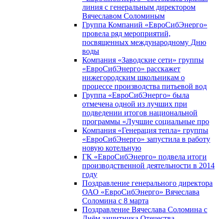
линия с генеральным директором
Вячеславом Соломиным
Группа Компаний «ЕвроСибЭнерго»
провела ряд мероприятий,
посвященных международному Дню
воды
Компания «Заводские сети» группы
«ЕвроСибЭнерго» расскажет
нижегородским школьникам о
процессе производства питьевой вод
Группа «ЕвроСибЭнерго» была
отмечена одной из лучших при
подведении итогов национальной
программы «Лучшие социальные про
Компания «Генерация тепла» группы
«ЕвроСибЭнерго» запустила в работу
новую котельную
ГК «ЕвроСибЭнерго» подвела итоги
производственной деятельности в 2014
году
Поздравление генерального директора
ОАО «ЕвроСибЭнерго» Вячеслава
Соломина с 8 марта
Поздравление Вячеслава Соломина с
Днём защитника Отечества