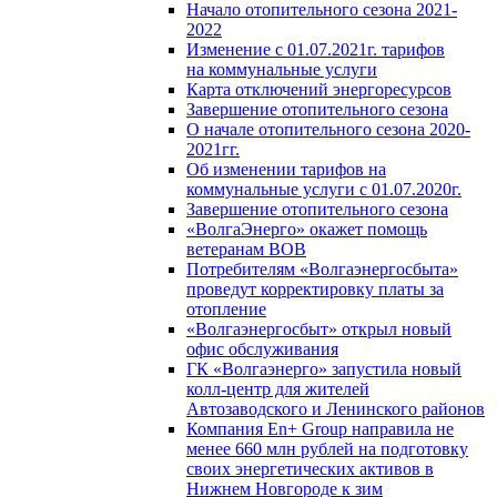
Начало отопительного сезона 2021-
2022
Изменение с 01.07.2021г. тарифов
на коммунальные услуги
Карта отключений энергоресурсов
Завершение отопительного сезона
О начале отопительного сезона 2020-
2021гг.
Об изменении тарифов на
коммунальные услуги с 01.07.2020г.
Завершение отопительного сезона
«ВолгаЭнерго» окажет помощь
ветеранам ВОВ
Потребителям «Волгаэнергосбыта»
проведут корректировку платы за
отопление
«Волгаэнергосбыт» открыл новый
офис обслуживания
ГК «Волгаэнерго» запустила новый
колл-центр для жителей
Автозаводского и Ленинского районов
Компания En+ Group направила не
менее 660 млн рублей на подготовку
своих энергетических активов в
Нижнем Новгороде к зим