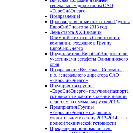
Вячеслав Соломин назначен
генеральным директором ОАО
«ЕвроСибЭнерго»
Поздравление!
Производственные показатели Группы
ЕвроСибЭнерго за 2013 год
День старта XXII зимних
Олимпийских игр в Сочи отметят
компании, входящие в Группу
ЕвроСибЭнерго
Представители ЕвроСибЭнерго стали
участниками эстафеты Олимпийского
огня
Поздравление Вячеслава Соломина,
и.о. генерального директора ОАО
«ЕвроСибЭнерго»
Предприятия группы
«ЕвроСибЭнерго» получили паспорта
готовности к работе в осенне-зимний
период максимума нагрузок 2013-
Предприятия Группы
«ЕвроСибЭнерго» подошли к
отопительному сезону 2013-2014 гг. в
полной технической готовности
Прекращены полномочия ген.