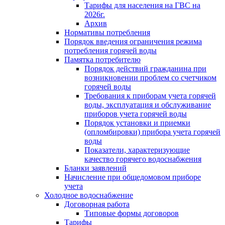
Тарифы для населения на ГВС на
2026г.
Архив
Нормативы потребления
Порядок введения ограничения режима
потребления горячей воды
Памятка потребителю
Порядок действий гражданина при
возникновении проблем со счетчиком
горячей воды
Требования к приборам учета горячей
воды, эксплуатация и обслуживание
приборов учета горячей воды
Порядок установки и приемки
(опломбировки) прибора учета горячей
воды
Показатели, характеризующие
качество горячего водоснабжения
Бланки заявлений
Начисление при общедомовом приборе
учета
Холодное водоснабжение
Договорная работа
Типовые формы договоров
Тарифы