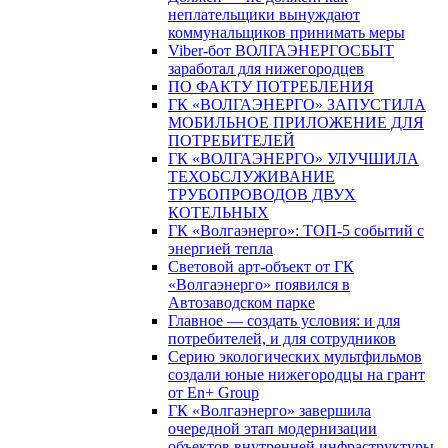
неплательщики вынуждают
коммунальщиков принимать меры
Viber-бот ВОЛГАЭНЕРГОСБЫТ
заработал для нижегородцев
ПО ФАКТУ ПОТРЕБЛЕНИЯ
ГК «ВОЛГАЭНЕРГО» ЗАПУСТИЛА
МОБИЛЬНОЕ ПРИЛОЖЕНИЕ ДЛЯ
ПОТРЕБИТЕЛЕЙ
ГК «ВОЛГАЭНЕРГО» УЛУЧШИЛА
ТЕХОБСЛУЖИВАНИЕ
ТРУБОПРОВОДОВ ДВУХ
КОТЕЛЬНЫХ
ГК «Волгаэнерго»: ТОП-5 событий с
энергией тепла
Световой арт-объект от ГК
«Волгаэнерго» появился в
Автозаводском парке
Главное — создать условия: и для
потребителей, и для сотрудников
Серию экологических мультфильмов
создали юные нижегородцы на грант
от En+ Group
ГК «Волгаэнерго» завершила
очередной этап модернизации
объектов внутренней инфраструктуры