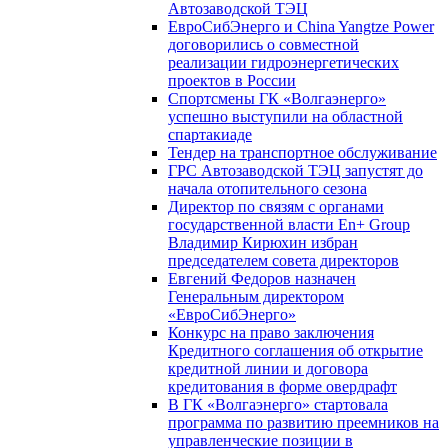
Автозаводской ТЭЦ
ЕвроСибЭнерго и China Yangtze Power
договорились о совместной
реализации гидроэнергетических
проектов в России
Спортсмены ГК «Волгаэнерго»
успешно выступили на областной
спартакиаде
Тендер на транспортное обслуживание
ГРС Автозаводской ТЭЦ запустят до
начала отопительного сезона
Директор по связям с органами
государственной власти En+ Group
Владимир Кирюхин избран
председателем совета директоров
Евгений Федоров назначен
Генеральным директором
«ЕвроСибЭнерго»
Конкурс на право заключения
Кредитного соглашения об открытие
кредитной линии и договора
кредитования в форме овердрафт
В ГК «Волгаэнерго» стартовала
программа по развитию преемников на
управленческие позиции в