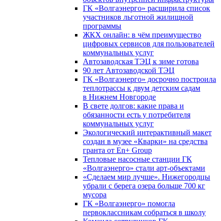
ГК «Волгаэнерго» расширила список
участников льготной жилищной
программы
ЖКХ онлайн: в чём преимущество
цифровых сервисов для пользователей
коммунальных услуг
Автозаводская ТЭЦ к зиме готова
90 лет Автозаводской ТЭЦ
ГК «Волгаэнерго» досрочно построила
теплотрассы к двум детским садам
в Нижнем Новгороде
В свете долгов: какие права и
обязанности есть у потребителя
коммунальных услуг
Экологический интерактивный макет
создан в музее «Кварки» на средства
гранта от En+ Group
Тепловые насосные станции ГК
«Волгаэнерго» стали арт-объектами
«Сделаем мир лучше». Нижегородцы
убрали с берега озера больше 700 кг
мусора
ГК «Волгаэнерго» помогла
первоклассникам собраться в школу