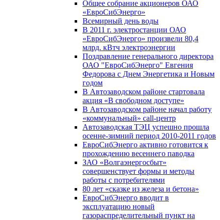
Общее собрание акционеров ОАО
«ЕвроСибЭнерго»
Всемирный день воды
В 2011 г. электростанции ОАО
«ЕвроСибЭнерго» произвели 80,4
млрд. кВтч электроэнергии
Поздравление генерального директора
ОАО "ЕвроСибЭнерго" Евгения
Федорова с Днем Энергетика и Новым
годом
В Автозаводском районе стартовала
акция «В свободном доступе»
В Автозаводском районе начал работу
«коммунальный» call-центр
Автозаводская ТЭЦ успешно прошла
осенне-зимний период 2010-2011 годов
ЕвроСибЭнерго активно готовится к
прохождению весеннего паводка
ЗАО «Волгаэнергосбыт»
совершенствует формы и методы
работы с потребителями
80 лет «сказке из железа и бетона»
ЕвроСибЭнерго вводит в
эксплуатацию новый
газораспределительный пункт на