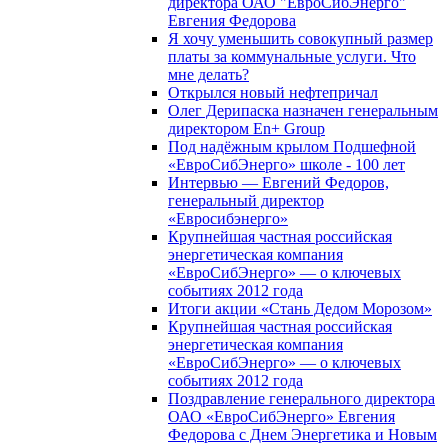
директора ОАО "ЕвроСибЭнерго"
Евгения Федорова
Я хочу уменьшить совокупный размер
платы за коммунальные услуги. Что
мне делать?
Открылся новый нефтепричал
Олег Дерипаска назначен генеральным
директором En+ Group
Под надёжным крылом Подшефной
«ЕвроСибЭнерго» школе - 100 лет
Интервью — Евгений Федоров,
генеральный директор
«Евросибэнерго»
Крупнейшая частная российская
энергетическая компания
«ЕвроСибЭнерго» — о ключевых
событиях 2012 года
Итоги акции «Стань Дедом Морозом»
Крупнейшая частная российская
энергетическая компания
«ЕвроСибЭнерго» — о ключевых
событиях 2012 года
Поздравление генерального директора
ОАО «ЕвроСибЭнерго» Евгения
Федорова с Днем Энергетика и Новым