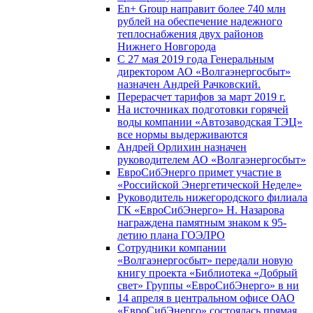
En+ Group направит более 740 млн
рублей на обеспечение надежного
теплоснабжения двух районов
Нижнего Новгорода
С 27 мая 2019 года Генеральным
директором АО «Волгаэнергосбыт»
назначен Андрей Рачковский.
Перерасчет тарифов за март 2019 г.
На источниках подготовки горячей
воды компании «Автозаводская ТЭЦ»
все нормы выдерживаются
Андрей Орлихин назначен
руководителем АО «Волгаэнергосбыт»
ЕвроСибЭнерго примет участие в
«Российской Энергетической Неделе»
Руководитель нижегородского филиала
ГК «ЕвроСибЭнерго» Н. Назарова
награждена памятным знаком к 95-
летию плана ГОЭЛРО
Сотрудники компании
«Волгаэнергосбыт» передали новую
книгу проекта «Библиотека «Добрый
свет» Группы «ЕвроСибЭнерго» в ни
14 апреля в центральном офисе ОАО
«ЕвроСибЭнерго» состоялась прямая