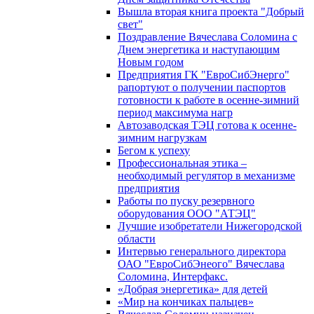
Вышла вторая книга проекта "Добрый
свет"
Поздравление Вячеслава Соломина с
Днем энергетика и наступающим
Новым годом
Предприятия ГК "ЕвроСибЭнерго"
рапортуют о получении паспортов
готовности к работе в осенне-зимний
период максимума нагр
Автозаводская ТЭЦ готова к осенне-
зимним нагрузкам
Бегом к успеху
Профессиональная этика –
необходимый регулятор в механизме
предприятия
Работы по пуску резервного
оборудования ООО "АТЭЦ"
Лучшие изобретатели Нижегородской
области
Интервью генерального директора
ОАО "ЕвроСибЭнеого" Вячеслава
Соломина, Интерфакс.
«Добрая энергетика» для детей
«Мир на кончиках пальцев»