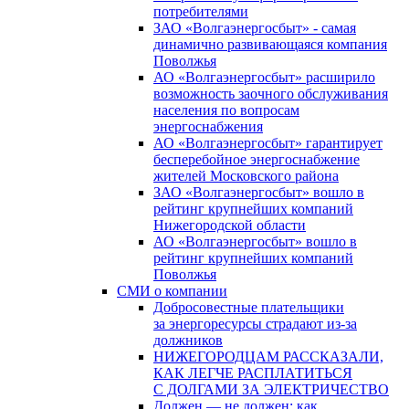
потребителями
ЗАО «Волгаэнергосбыт» - самая
динамично развивающаяся компания
Поволжья
АО «Волгаэнергосбыт» расширило
возможность заочного обслуживания
населения по вопросам
энергоснабжения
АО «Волгаэнергосбыт» гарантирует
бесперебойное энергоснабжение
жителей Московского района
ЗАО «Волгаэнергосбыт» вошло в
рейтинг крупнейших компаний
Нижегородской области
АО «Волгаэнергосбыт» вошло в
рейтинг крупнейших компаний
Поволжья
СМИ о компании
Добросовестные плательщики
за энергоресурсы страдают из-за
должников
НИЖЕГОРОДЦАМ РАССКАЗАЛИ,
КАК ЛЕГЧЕ РАСПЛАТИТЬСЯ
С ДОЛГАМИ ЗА ЭЛЕКТРИЧЕСТВО
Должен — не должен: как