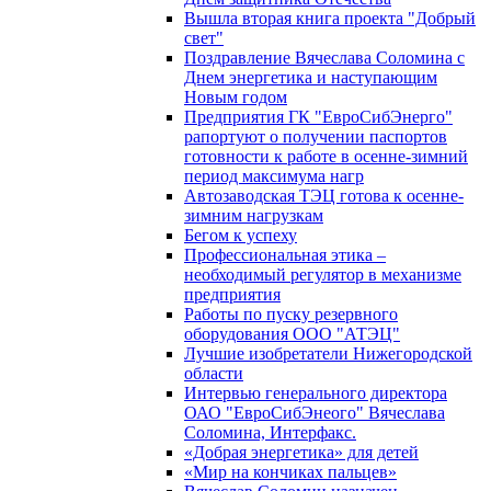
Вышла вторая книга проекта "Добрый
свет"
Поздравление Вячеслава Соломина с
Днем энергетика и наступающим
Новым годом
Предприятия ГК "ЕвроСибЭнерго"
рапортуют о получении паспортов
готовности к работе в осенне-зимний
период максимума нагр
Автозаводская ТЭЦ готова к осенне-
зимним нагрузкам
Бегом к успеху
Профессиональная этика –
необходимый регулятор в механизме
предприятия
Работы по пуску резервного
оборудования ООО "АТЭЦ"
Лучшие изобретатели Нижегородской
области
Интервью генерального директора
ОАО "ЕвроСибЭнеого" Вячеслава
Соломина, Интерфакс.
«Добрая энергетика» для детей
«Мир на кончиках пальцев»