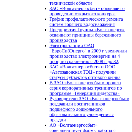
технической области
ЗАО «Волгаэнергосбыт» объявляет о
проведении открытого конкурса
График профилактического ремонта
систем горячего водоснабжения
Предприятия Группы «Волгаэнерго»
осваивают принципы бережливого
производства
Электростанции ОАО
"ЕвроСибЭнерго" в 2009 г увеличили
производство электроэнергии на 4
проц по сравнению с 2008 г до 82,
ЗАО «Волгаэнергосбыт» и ООО
«Автозаводская ТЭЦ» получили
статусы субъектов оптового рынка
В ЗАО «Волгаэнергосбыт» прошла
серия корпоративных тренингов по
программе «Генерация лидерства»
Руководители ЗАО «Волгаэнергосбыт»
поздравили воспитанников
подшефного дошкольного
образовательного учреждения с
праздни
АО «Волгаэнергосбыт»
совершенствует формы работы с