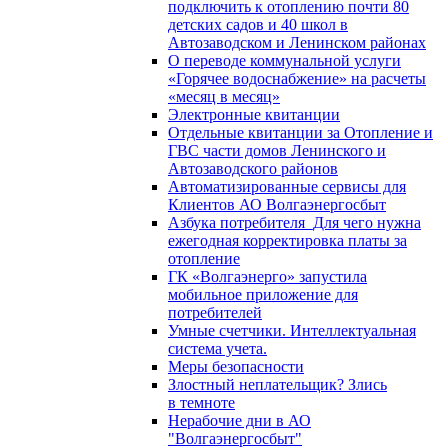
подключить к отоплению почти 80
детских садов и 40 школ в
Автозаводском и Ленинском районах
О переводе коммунальной услуги
«Горячее водоснабжение» на расчеты
«месяц в месяц»
Электронные квитанции
Отдельные квитанции за Отопление и
ГВС части домов Ленинского и
Автозаводского районов
Автоматизированные сервисы для
Клиентов АО Волгаэнергосбыт
Азбука потребителя_Для чего нужна
ежегодная корректировка платы за
отопление
ГК «Волгаэнерго» запустила
мобильное приложение для
потребителей
Умные счетчики. Интеллектуальная
система учета.
Меры безопасности
Злостный неплательщик? Злись
в темноте
Нерабочие дни в АО
"Волгаэнергосбыт"