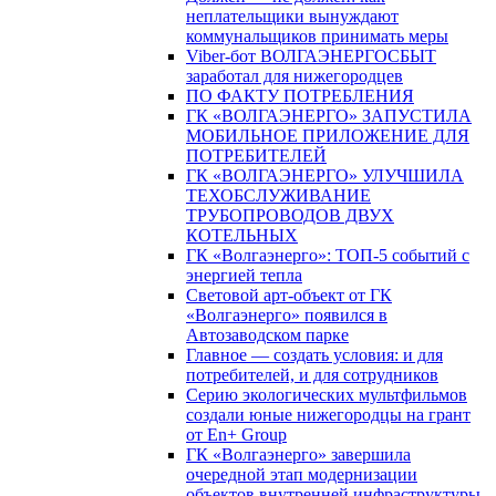
неплательщики вынуждают
коммунальщиков принимать меры
Viber-бот ВОЛГАЭНЕРГОСБЫТ
заработал для нижегородцев
ПО ФАКТУ ПОТРЕБЛЕНИЯ
ГК «ВОЛГАЭНЕРГО» ЗАПУСТИЛА
МОБИЛЬНОЕ ПРИЛОЖЕНИЕ ДЛЯ
ПОТРЕБИТЕЛЕЙ
ГК «ВОЛГАЭНЕРГО» УЛУЧШИЛА
ТЕХОБСЛУЖИВАНИЕ
ТРУБОПРОВОДОВ ДВУХ
КОТЕЛЬНЫХ
ГК «Волгаэнерго»: ТОП-5 событий с
энергией тепла
Световой арт-объект от ГК
«Волгаэнерго» появился в
Автозаводском парке
Главное — создать условия: и для
потребителей, и для сотрудников
Серию экологических мультфильмов
создали юные нижегородцы на грант
от En+ Group
ГК «Волгаэнерго» завершила
очередной этап модернизации
объектов внутренней инфраструктуры