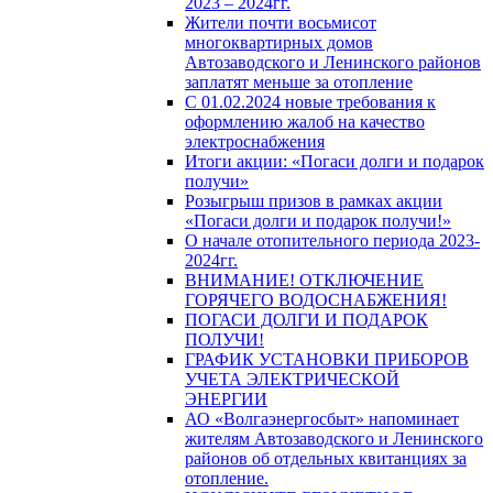
2023 – 2024гг.
Жители почти восьмисот
многоквартирных домов
Автозаводского и Ленинского районов
заплатят меньше за отопление
С 01.02.2024 новые требования к
оформлению жалоб на качество
электроснабжения
Итоги акции: «Погаси долги и подарок
получи»
Розыгрыш призов в рамках акции
«Погаси долги и подарок получи!»
О начале отопительного периода 2023-
2024гг.
ВНИМАНИЕ! ОТКЛЮЧЕНИЕ
ГОРЯЧЕГО ВОДОСНАБЖЕНИЯ!
ПОГАСИ ДОЛГИ И ПОДАРОК
ПОЛУЧИ!
ГРАФИК УСТАНОВКИ ПРИБОРОВ
УЧЕТА ЭЛЕКТРИЧЕСКОЙ
ЭНЕРГИИ
АО «Волгаэнергосбыт» напоминает
жителям Автозаводского и Ленинского
районов об отдельных квитанциях за
отопление.