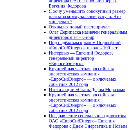
директора ОАО "ЕвроСибЭнерго"
Евгения Федорова
Я хочу уменьшить совокупный размер
платы за коммунальные услуги. Что
мне делать?
Открылся новый нефтепричал
Олег Дерипаска назначен генеральным
директором En+ Group
Под надёжным крылом Подшефной
«ЕвроСибЭнерго» школе - 100 лет
Интервью — Евгений Федоров,
генеральный директор
«Евросибэнерго»
Крупнейшая частная российская
энергетическая компания
«ЕвроСибЭнерго» — о ключевых
событиях 2012 года
Итоги акции «Стань Дедом Морозом»
Крупнейшая частная российская
энергетическая компания
«ЕвроСибЭнерго» — о ключевых
событиях 2012 года
Поздравление генерального директора
ОАО «ЕвроСибЭнерго» Евгения
Федорова с Днем Энергетика и Новым