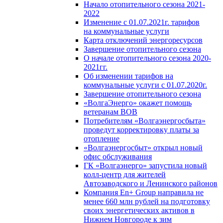
Начало отопительного сезона 2021-
2022
Изменение с 01.07.2021г. тарифов
на коммунальные услуги
Карта отключений энергоресурсов
Завершение отопительного сезона
О начале отопительного сезона 2020-
2021гг.
Об изменении тарифов на
коммунальные услуги с 01.07.2020г.
Завершение отопительного сезона
«ВолгаЭнерго» окажет помощь
ветеранам ВОВ
Потребителям «Волгаэнергосбыта»
проведут корректировку платы за
отопление
«Волгаэнергосбыт» открыл новый
офис обслуживания
ГК «Волгаэнерго» запустила новый
колл-центр для жителей
Автозаводского и Ленинского районов
Компания En+ Group направила не
менее 660 млн рублей на подготовку
своих энергетических активов в
Нижнем Новгороде к зим