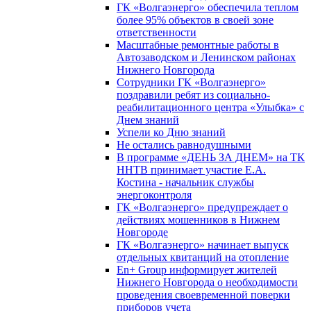
ГК «Волгаэнерго» обеспечила теплом
более 95% объектов в своей зоне
ответственности
Масштабные ремонтные работы в
Автозаводском и Ленинском районах
Нижнего Новгорода
Сотрудники ГК «Волгаэнерго»
поздравили ребят из социально-
реабилитационного центра «Улыбка» с
Днем знаний
Успели ко Дню знаний
Не остались равнодушными
В программе «ДЕНЬ ЗА ДНЕМ» на ТК
ННТВ принимает участие Е.А.
Костина - начальник службы
энергоконтроля
ГК «Волгаэнерго» предупреждает о
действиях мошенников в Нижнем
Новгороде
ГК «Волгаэнерго» начинает выпуск
отдельных квитанций на отопление
En+ Group информирует жителей
Нижнего Новгорода о необходимости
проведения своевременной поверки
приборов учета