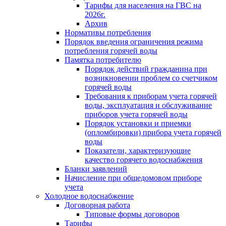
Тарифы для населения на ГВС на
2026г.
Архив
Нормативы потребления
Порядок введения ограничения режима
потребления горячей воды
Памятка потребителю
Порядок действий гражданина при
возникновении проблем со счетчиком
горячей воды
Требования к приборам учета горячей
воды, эксплуатация и обслуживание
приборов учета горячей воды
Порядок установки и приемки
(опломбировки) прибора учета горячей
воды
Показатели, характеризующие
качество горячего водоснабжения
Бланки заявлений
Начисление при общедомовом приборе
учета
Холодное водоснабжение
Договорная работа
Типовые формы договоров
Тарифы