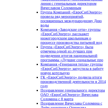
линия с генеральным директором
Вячеславом Соломиным
Группа Компаний «ЕвроСибЭнерго»
провела ряд мероприятий,
посвященных международному Дню
воды
Компания «Заводские сети» группы
«ЕвроСибЭнерго» расскажет
нижегородским школьникам о
процессе производства питьевой вод
Группа «ЕвроСибЭнерго» была
отмечена одной из лучших при
подведении итогов национальной
программы «Лучшие социальные про
Компания «Генерация тепла» группы
«ЕвроСибЭнерго» запустила в работу
новую котельную
ГК «ЕвроСибЭнерго» подвела итоги
производственной деятельности в 2014
году
Поздравление генерального директора
ОАО «ЕвроСибЭнерго» Вячеслава
Соломина с 8 марта
Поздравление Вячеслава Соломина с
Днём защитника Отечества