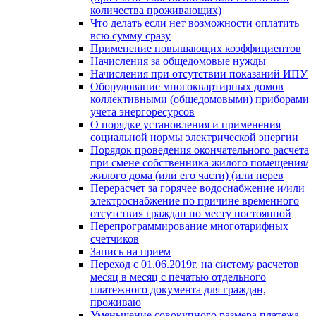
количества проживающих)
Что делать если нет возможности оплатить
всю сумму сразу
Применение повышающих коэффициентов
Начисления за общедомовые нужды
Начисления при отсутствии показаний ИПУ
Оборудование многоквартирных домов
коллективными (общедомовыми) приборами
учета энергоресурсов
О порядке установления и применения
социальной нормы электрической энергии
Порядок проведения окончательного расчета
при смене собственника жилого помещения/
жилого дома (или его части) (или перев
Перерасчет за горячее водоснабжение и/или
электроснабжение по причине временного
отсутствия граждан по месту постоянной
Перепрограммирование многотарифных
счетчиков
Запись на прием
Переход с 01.06.2019г. на систему расчетов
месяц в месяц с печатью отдельного
платежного документа для граждан,
проживаю
Уменьшение совокупного размера платежа