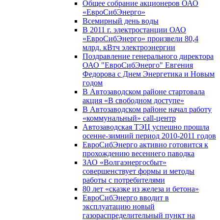
Общее собрание акционеров ОАО
«ЕвроСибЭнерго»
Всемирный день воды
В 2011 г. электростанции ОАО
«ЕвроСибЭнерго» произвели 80,4
млрд. кВтч электроэнергии
Поздравление генерального директора
ОАО "ЕвроСибЭнерго" Евгения
Федорова с Днем Энергетика и Новым
годом
В Автозаводском районе стартовала
акция «В свободном доступе»
В Автозаводском районе начал работу
«коммунальный» call-центр
Автозаводская ТЭЦ успешно прошла
осенне-зимний период 2010-2011 годов
ЕвроСибЭнерго активно готовится к
прохождению весеннего паводка
ЗАО «Волгаэнергосбыт»
совершенствует формы и методы
работы с потребителями
80 лет «сказке из железа и бетона»
ЕвроСибЭнерго вводит в
эксплуатацию новый
газораспределительный пункт на