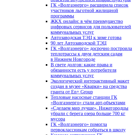
ГК «Волгаэнерго» расширила список
участников льготной жилищной
программы
ЖКХ онлайн: в чём преимущество
цифровых сервисов для пользователей
коммунальных услуг
Автозаводская ТЭЦ к зиме готова
90 лет Автозаводской ТЭЦ
ГК «Волгаэнерго» досрочно построила
теплотрассы к двум детским садам
в Нижнем Новгороде
В свете долгов: какие права и
обязанности есть у потребителя
коммунальных услуг
Экологический интерактивный макет
создан в музее «Кварки» на средства
гранта от En+ Group
Тепловые насосные станции ГК
«Волгаэнерго» стали арт-объектами
«Сделаем мир лучше». Нижегородцы
убрали с берега озера больше 700 кг
мусора
ГК «Волгаэнерго» помогла
первоклассникам собраться в школу