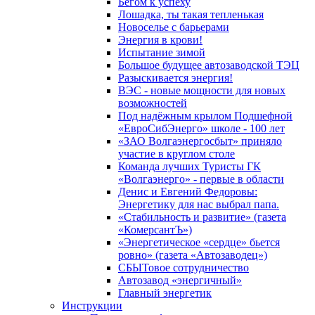
Бегом к успеху
Лошадка, ты такая тепленькая
Новоселье с барьерами
Энергия в крови!
Испытание зимой
Большое будущее автозаводской ТЭЦ
Разыскивается энергия!
ВЭС - новые мощности для новых
возможностей
Под надёжным крылом Подшефной
«ЕвроСибЭнерго» школе - 100 лет
«ЗАО Волгаэнергосбыт» приняло
участие в круглом столе
Команда лучших Туристы ГК
«Волгаэнерго» - первые в области
Денис и Евгений Федоровы:
Энергетику для нас выбрал папа.
«Стабильность и развитие» (газета
«КомерсантЪ»)
«Энергетическое «сердце» бьется
ровно» (газета «Автозаводец»)
СБЫТовое сотрудничество
Автозавод «энергичный»
Главный энергетик
Инструкции