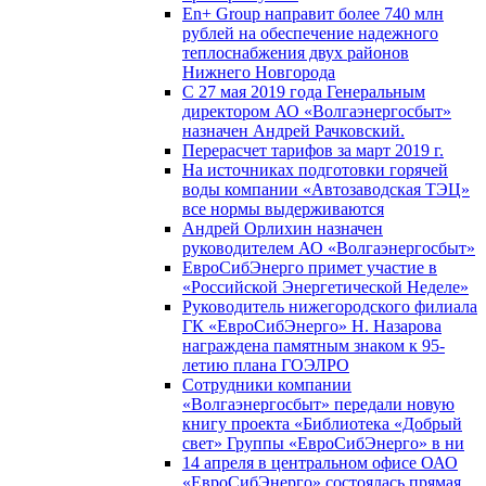
En+ Group направит более 740 млн
рублей на обеспечение надежного
теплоснабжения двух районов
Нижнего Новгорода
С 27 мая 2019 года Генеральным
директором АО «Волгаэнергосбыт»
назначен Андрей Рачковский.
Перерасчет тарифов за март 2019 г.
На источниках подготовки горячей
воды компании «Автозаводская ТЭЦ»
все нормы выдерживаются
Андрей Орлихин назначен
руководителем АО «Волгаэнергосбыт»
ЕвроСибЭнерго примет участие в
«Российской Энергетической Неделе»
Руководитель нижегородского филиала
ГК «ЕвроСибЭнерго» Н. Назарова
награждена памятным знаком к 95-
летию плана ГОЭЛРО
Сотрудники компании
«Волгаэнергосбыт» передали новую
книгу проекта «Библиотека «Добрый
свет» Группы «ЕвроСибЭнерго» в ни
14 апреля в центральном офисе ОАО
«ЕвроСибЭнерго» состоялась прямая