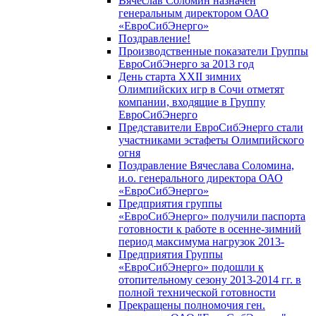
Вячеслав Соломин назначен
генеральным директором ОАО
«ЕвроСибЭнерго»
Поздравление!
Производственные показатели Группы
ЕвроСибЭнерго за 2013 год
День старта XXII зимних
Олимпийских игр в Сочи отметят
компании, входящие в Группу
ЕвроСибЭнерго
Представители ЕвроСибЭнерго стали
участниками эстафеты Олимпийского
огня
Поздравление Вячеслава Соломина,
и.о. генерального директора ОАО
«ЕвроСибЭнерго»
Предприятия группы
«ЕвроСибЭнерго» получили паспорта
готовности к работе в осенне-зимний
период максимума нагрузок 2013-
Предприятия Группы
«ЕвроСибЭнерго» подошли к
отопительному сезону 2013-2014 гг. в
полной технической готовности
Прекращены полномочия ген.