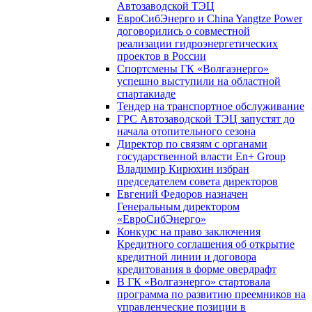
Автозаводской ТЭЦ
ЕвроСибЭнерго и China Yangtze Power
договорились о совместной
реализации гидроэнергетических
проектов в России
Спортсмены ГК «Волгаэнерго»
успешно выступили на областной
спартакиаде
Тендер на транспортное обслуживание
ГРС Автозаводской ТЭЦ запустят до
начала отопительного сезона
Директор по связям с органами
государственной власти En+ Group
Владимир Кирюхин избран
председателем совета директоров
Евгений Федоров назначен
Генеральным директором
«ЕвроСибЭнерго»
Конкурс на право заключения
Кредитного соглашения об открытие
кредитной линии и договора
кредитования в форме овердрафт
В ГК «Волгаэнерго» стартовала
программа по развитию преемников на
управленческие позиции в