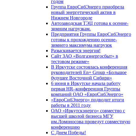
годом
Группа ЕвроСибЭнерго приобрела
новый энергетический актив в
Нижнем Новгороде
Автозаводская ТЭЦ готова к осенне-
зимним нагрузкам.
Предприятия Группы ЕвроСибЭнерго
готовы к прохождению осенне-
зимнего максимума нагрузок
Разыскивается энергия!
Сайт ЗАО «Волгаэнергосбыт» в
тестовом режиме»
В Иркутске состоялась конференция
руководителей En+ Group «Большое
будущее Восточной Сибири»
6 июня в Иркутске начала работу
первая HR–конференция Группы
компаний ОАО «ЕвроСибЭнерго»
«ЕвроСибЭнерго» подводит итоги
работы в 2011 году
ОАО «Иркутскэнерго» совместно с
высшей школой бизнеса МГУ
им.Ломоносова проведут совместную
конференцию
С Днем Победы!