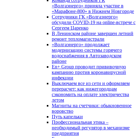
Команда сотрудников ГК
«Волгаэнерго» приняла участие в
«Марафоне-800» в Нижнем Новгороде
Сотрудники ГК «Волгаэнерго»
обсудили COVID-19 на online-встрече с
Сергеем Царенко
В Ленинском районе завершен летний
ремонт тепломагистрали
«Волгаэнерго» продолжает
модернизацию системы горячего
водоснабжения в Автозаводском
районе
En+ Group проводит прививочную
кампанию против коронавирусной
инфекции
Выключаем все из сети и оформляем
перерасчет: как нижегородцам
сэкономить на оплате электричества
летом
Магниты на счетчики: обыкновенное
воровство
Путь капельки
Профессиональная этика –
необходимый регулятор в механизме
предприятия