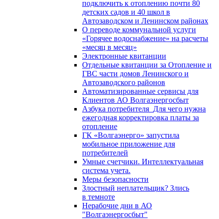
подключить к отоплению почти 80
детских садов и 40 школ в
Автозаводском и Ленинском районах
О переводе коммунальной услуги
«Горячее водоснабжение» на расчеты
«месяц в месяц»
Электронные квитанции
Отдельные квитанции за Отопление и
ГВС части домов Ленинского и
Автозаводского районов
Автоматизированные сервисы для
Клиентов АО Волгаэнергосбыт
Азбука потребителя_Для чего нужна
ежегодная корректировка платы за
отопление
ГК «Волгаэнерго» запустила
мобильное приложение для
потребителей
Умные счетчики. Интеллектуальная
система учета.
Меры безопасности
Злостный неплательщик? Злись
в темноте
Нерабочие дни в АО
"Волгаэнергосбыт"