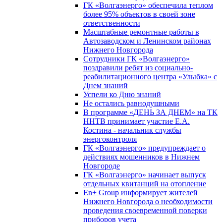
ГК «Волгаэнерго» обеспечила теплом
более 95% объектов в своей зоне
ответственности
Масштабные ремонтные работы в
Автозаводском и Ленинском районах
Нижнего Новгорода
Сотрудники ГК «Волгаэнерго»
поздравили ребят из социально-
реабилитационного центра «Улыбка» с
Днем знаний
Успели ко Дню знаний
Не остались равнодушными
В программе «ДЕНЬ ЗА ДНЕМ» на ТК
ННТВ принимает участие Е.А.
Костина - начальник службы
энергоконтроля
ГК «Волгаэнерго» предупреждает о
действиях мошенников в Нижнем
Новгороде
ГК «Волгаэнерго» начинает выпуск
отдельных квитанций на отопление
En+ Group информирует жителей
Нижнего Новгорода о необходимости
проведения своевременной поверки
приборов учета