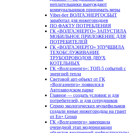
неплательщики вынуждают
коммунальщиков принимать меры
Viber-бот ВОЛГАЭНЕРГОСБЫТ
заработал для нижегородцев
ПО ФАКТУ ПОТРЕБЛЕНИЯ
ГК «ВОЛГАЭНЕРГО» ЗАПУСТИЛА
МОБИЛЬНОЕ ПРИЛОЖЕНИЕ ДЛЯ
ПОТРЕБИТЕЛЕЙ
ГК «ВОЛГАЭНЕРГО» УЛУЧШИЛА
ТЕХОБСЛУЖИВАНИЕ
ТРУБОПРОВОДОВ ДВУХ
КОТЕЛЬНЫХ
ГК «Волгаэнерго»: ТОП-5 событий с
энергией тепла
Световой арт-объект от ГК
«Волгаэнерго» появился в
Автозаводском парке
Главное — создать условия: и для
потребителей, и для сотрудников
Серию экологических мультфильмов
создали юные нижегородцы на грант
от En+ Group
ГК «Волгаэнерго» завершила
очередной этап модернизации
объектов внутренней инфраструктуры