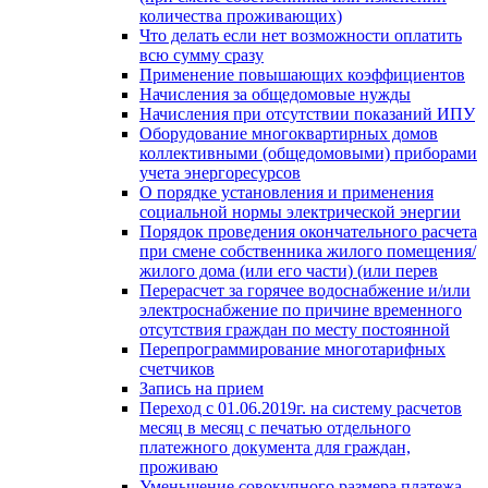
количества проживающих)
Что делать если нет возможности оплатить
всю сумму сразу
Применение повышающих коэффициентов
Начисления за общедомовые нужды
Начисления при отсутствии показаний ИПУ
Оборудование многоквартирных домов
коллективными (общедомовыми) приборами
учета энергоресурсов
О порядке установления и применения
социальной нормы электрической энергии
Порядок проведения окончательного расчета
при смене собственника жилого помещения/
жилого дома (или его части) (или перев
Перерасчет за горячее водоснабжение и/или
электроснабжение по причине временного
отсутствия граждан по месту постоянной
Перепрограммирование многотарифных
счетчиков
Запись на прием
Переход с 01.06.2019г. на систему расчетов
месяц в месяц с печатью отдельного
платежного документа для граждан,
проживаю
Уменьшение совокупного размера платежа