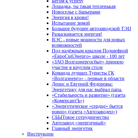
Бегом к успеху
Лошадка, ты такая тепленькая
Новоселье с барьерами
Энергия в крови!
Испытание зимой
Большое будущее автозаводской ТЭЦ
Разыскивается энергия!
ВЭС - новые мощности для новых
возможностей
Под надёжным крылом Подшефной
«ЕвроСибЭнерго» школе - 100 лет
«ЗАО Волгаэнергосбыт» приняло
участие в круглом столе
Команда лучших Туристы ГК
«Волгаэнерго» - первые в области
Денис и Евгений Федоровы:
Энергетику для нас выбрал папа.
«Стабильность и развитие» (газета
«КомерсантЪ»)
«Энергетическое «сердце» бьется
ровно» (газета «Автозаводец»)
СБЫТовое сотрудничество
Автозавод «энергичный»
Главный энергетик
Инструкции