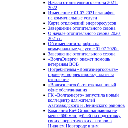
Начало отопительного сезона 2021-
2022
Изменение с 01.07.2021г. тарифов
на коммунальные услуги
Карта отключений энергоресурсов
Завершение отопительного сезона
О начале отопительного сезона 2020-
2021гг.
Об изменении тарифов на
коммунальные услуги с 01.07.2020г.
Завершение отопительного сезона
«ВолгаЭнерго» окажет помощь
ветеранам ВОВ
Потребителям «Волгаэнергосбыта»
проведут корректировку платы за
отопление
«Волгаэнергосбыт» открыл новый
офис обслуживания
ГК «Волгаэнерго» запустила новый
колл-центр для жителей
Автозаводского и Ленинского районов
Компания En+ Group направила не
менее 660 млн рублей на подготовку
своих энергетических активов в
Нижнем Новгороде к зим