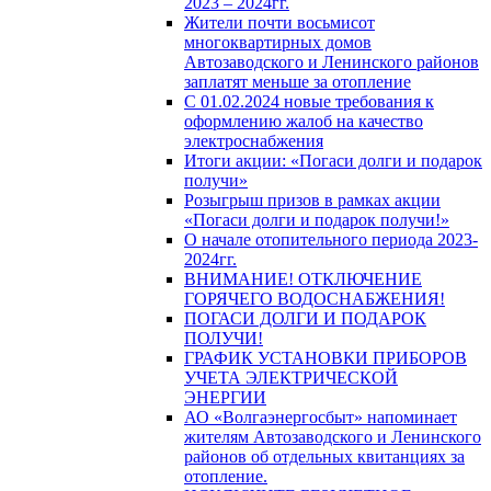
2023 – 2024гг.
Жители почти восьмисот
многоквартирных домов
Автозаводского и Ленинского районов
заплатят меньше за отопление
С 01.02.2024 новые требования к
оформлению жалоб на качество
электроснабжения
Итоги акции: «Погаси долги и подарок
получи»
Розыгрыш призов в рамках акции
«Погаси долги и подарок получи!»
О начале отопительного периода 2023-
2024гг.
ВНИМАНИЕ! ОТКЛЮЧЕНИЕ
ГОРЯЧЕГО ВОДОСНАБЖЕНИЯ!
ПОГАСИ ДОЛГИ И ПОДАРОК
ПОЛУЧИ!
ГРАФИК УСТАНОВКИ ПРИБОРОВ
УЧЕТА ЭЛЕКТРИЧЕСКОЙ
ЭНЕРГИИ
АО «Волгаэнергосбыт» напоминает
жителям Автозаводского и Ленинского
районов об отдельных квитанциях за
отопление.