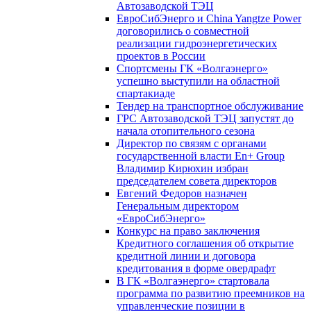
Автозаводской ТЭЦ
ЕвроСибЭнерго и China Yangtze Power
договорились о совместной
реализации гидроэнергетических
проектов в России
Спортсмены ГК «Волгаэнерго»
успешно выступили на областной
спартакиаде
Тендер на транспортное обслуживание
ГРС Автозаводской ТЭЦ запустят до
начала отопительного сезона
Директор по связям с органами
государственной власти En+ Group
Владимир Кирюхин избран
председателем совета директоров
Евгений Федоров назначен
Генеральным директором
«ЕвроСибЭнерго»
Конкурс на право заключения
Кредитного соглашения об открытие
кредитной линии и договора
кредитования в форме овердрафт
В ГК «Волгаэнерго» стартовала
программа по развитию преемников на
управленческие позиции в