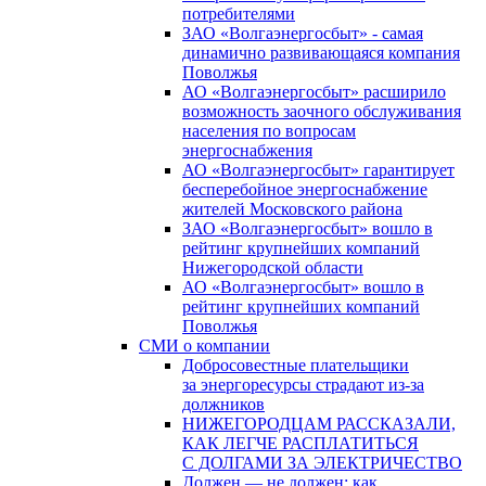
потребителями
ЗАО «Волгаэнергосбыт» - самая
динамично развивающаяся компания
Поволжья
АО «Волгаэнергосбыт» расширило
возможность заочного обслуживания
населения по вопросам
энергоснабжения
АО «Волгаэнергосбыт» гарантирует
бесперебойное энергоснабжение
жителей Московского района
ЗАО «Волгаэнергосбыт» вошло в
рейтинг крупнейших компаний
Нижегородской области
АО «Волгаэнергосбыт» вошло в
рейтинг крупнейших компаний
Поволжья
СМИ о компании
Добросовестные плательщики
за энергоресурсы страдают из-за
должников
НИЖЕГОРОДЦАМ РАССКАЗАЛИ,
КАК ЛЕГЧЕ РАСПЛАТИТЬСЯ
С ДОЛГАМИ ЗА ЭЛЕКТРИЧЕСТВО
Должен — не должен: как