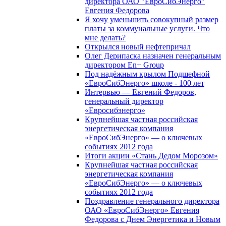
директора ОАО "ЕвроСибЭнерго"
Евгения Федорова
Я хочу уменьшить совокупный размер
платы за коммунальные услуги. Что
мне делать?
Открылся новый нефтепричал
Олег Дерипаска назначен генеральным
директором En+ Group
Под надёжным крылом Подшефной
«ЕвроСибЭнерго» школе - 100 лет
Интервью — Евгений Федоров,
генеральный директор
«Евросибэнерго»
Крупнейшая частная российская
энергетическая компания
«ЕвроСибЭнерго» — о ключевых
событиях 2012 года
Итоги акции «Стань Дедом Морозом»
Крупнейшая частная российская
энергетическая компания
«ЕвроСибЭнерго» — о ключевых
событиях 2012 года
Поздравление генерального директора
ОАО «ЕвроСибЭнерго» Евгения
Федорова с Днем Энергетика и Новым