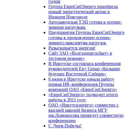
годом
Группа ЕвроСибЭнерго приобрела
новый энергетический актив в
Нижнем Новгороде
Автозаводская ТЭЦ готова к осенне-
зимним нагрузкам.
Предприятия Группы ЕвроСибЭнерго
готовы к прохождению осенне-
зимнего максимума нагрузок
Разыскивается энергия!
Сайт ЗАО «Волгаэнергосбыт» в
тестовом режиме»
В Иркутске состоялась конференция
руководителей En+ Group «Большое
будущее Восточной Сибири»
6 июня в Иркутске начала работу
первая HR–конференция Группы
компаний ОАО «ЕвроСибЭнерго»
«ЕвроСибЭнерго» подводит итоги
работы в 2011 году
ОАО «Иркутскэнерго» совместно с
высшей школой бизнеса МГУ
им.Ломоносова проведут совместную
конференцию
С Днем Победы!