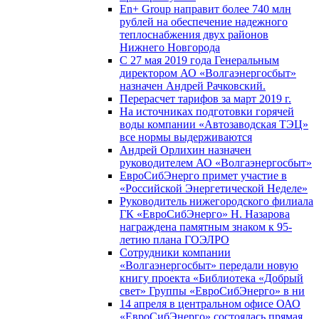
En+ Group направит более 740 млн
рублей на обеспечение надежного
теплоснабжения двух районов
Нижнего Новгорода
С 27 мая 2019 года Генеральным
директором АО «Волгаэнергосбыт»
назначен Андрей Рачковский.
Перерасчет тарифов за март 2019 г.
На источниках подготовки горячей
воды компании «Автозаводская ТЭЦ»
все нормы выдерживаются
Андрей Орлихин назначен
руководителем АО «Волгаэнергосбыт»
ЕвроСибЭнерго примет участие в
«Российской Энергетической Неделе»
Руководитель нижегородского филиала
ГК «ЕвроСибЭнерго» Н. Назарова
награждена памятным знаком к 95-
летию плана ГОЭЛРО
Сотрудники компании
«Волгаэнергосбыт» передали новую
книгу проекта «Библиотека «Добрый
свет» Группы «ЕвроСибЭнерго» в ни
14 апреля в центральном офисе ОАО
«ЕвроСибЭнерго» состоялась прямая