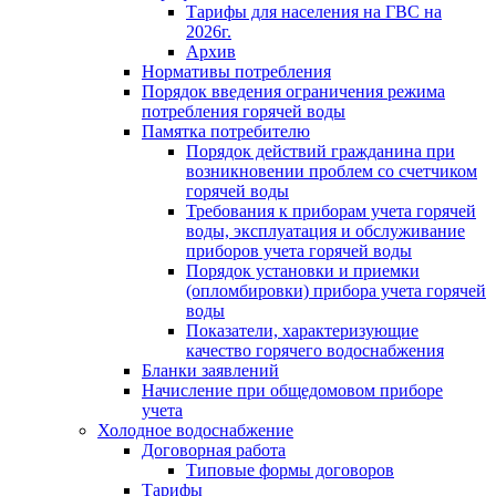
Тарифы для населения на ГВС на
2026г.
Архив
Нормативы потребления
Порядок введения ограничения режима
потребления горячей воды
Памятка потребителю
Порядок действий гражданина при
возникновении проблем со счетчиком
горячей воды
Требования к приборам учета горячей
воды, эксплуатация и обслуживание
приборов учета горячей воды
Порядок установки и приемки
(опломбировки) прибора учета горячей
воды
Показатели, характеризующие
качество горячего водоснабжения
Бланки заявлений
Начисление при общедомовом приборе
учета
Холодное водоснабжение
Договорная работа
Типовые формы договоров
Тарифы