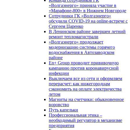
Команда сотрудников ГК
«Волгаэнерго» приняла участие в
«Марафоне-800» в Нижнем Новгороде
Сотрудники ГК «Волгаэнерго»
обсудили COVID-19 на online-встрече с
Сергеем Царенко
В Ленинском районе завершен летний
ремонт тепломагистрали
«Волгаэнерго» продолжает
модернизацию системы горячего
водоснабжения в Автозаводском
районе
En+ Group проводит прививочную
кампанию против коронавирусной
инфекции
Выключаем все из сети и оформляем
перерасчет: как нижегородцам
сэкономить на оплате электричества
летом
Магниты на счетчики: обыкновенное
воровство
Путь капельки
Профессиональная этика –
необходимый регулятор в механизме
предприятия