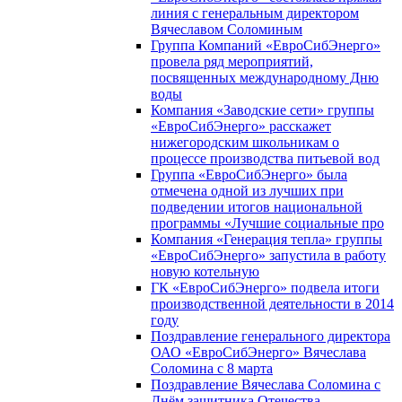
линия с генеральным директором
Вячеславом Соломиным
Группа Компаний «ЕвроСибЭнерго»
провела ряд мероприятий,
посвященных международному Дню
воды
Компания «Заводские сети» группы
«ЕвроСибЭнерго» расскажет
нижегородским школьникам о
процессе производства питьевой вод
Группа «ЕвроСибЭнерго» была
отмечена одной из лучших при
подведении итогов национальной
программы «Лучшие социальные про
Компания «Генерация тепла» группы
«ЕвроСибЭнерго» запустила в работу
новую котельную
ГК «ЕвроСибЭнерго» подвела итоги
производственной деятельности в 2014
году
Поздравление генерального директора
ОАО «ЕвроСибЭнерго» Вячеслава
Соломина с 8 марта
Поздравление Вячеслава Соломина с
Днём защитника Отечества