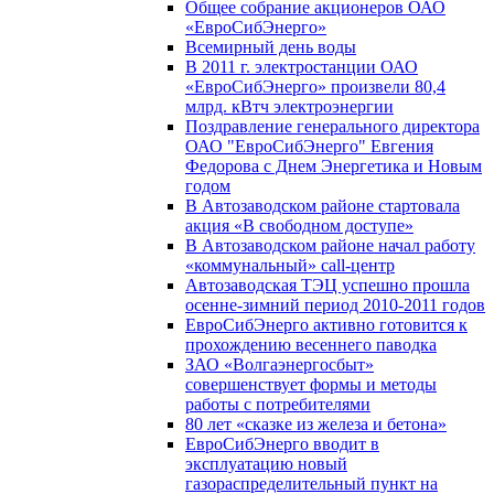
Общее собрание акционеров ОАО
«ЕвроСибЭнерго»
Всемирный день воды
В 2011 г. электростанции ОАО
«ЕвроСибЭнерго» произвели 80,4
млрд. кВтч электроэнергии
Поздравление генерального директора
ОАО "ЕвроСибЭнерго" Евгения
Федорова с Днем Энергетика и Новым
годом
В Автозаводском районе стартовала
акция «В свободном доступе»
В Автозаводском районе начал работу
«коммунальный» call-центр
Автозаводская ТЭЦ успешно прошла
осенне-зимний период 2010-2011 годов
ЕвроСибЭнерго активно готовится к
прохождению весеннего паводка
ЗАО «Волгаэнергосбыт»
совершенствует формы и методы
работы с потребителями
80 лет «сказке из железа и бетона»
ЕвроСибЭнерго вводит в
эксплуатацию новый
газораспределительный пункт на