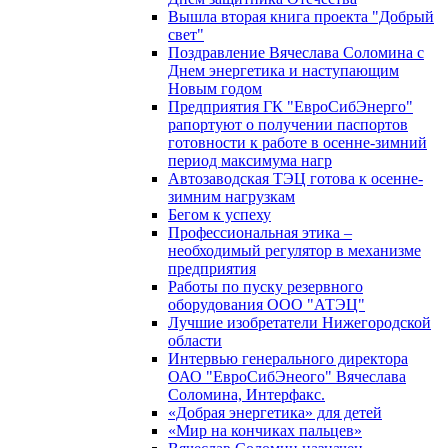
Вышла вторая книга проекта "Добрый
свет"
Поздравление Вячеслава Соломина с
Днем энергетика и наступающим
Новым годом
Предприятия ГК "ЕвроСибЭнерго"
рапортуют о получении паспортов
готовности к работе в осенне-зимний
период максимума нагр
Автозаводская ТЭЦ готова к осенне-
зимним нагрузкам
Бегом к успеху
Профессиональная этика –
необходимый регулятор в механизме
предприятия
Работы по пуску резервного
оборудования ООО "АТЭЦ"
Лучшие изобретатели Нижегородской
области
Интервью генерального директора
ОАО "ЕвроСибЭнеого" Вячеслава
Соломина, Интерфакс.
«Добрая энергетика» для детей
«Мир на кончиках пальцев»