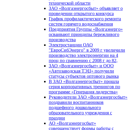
технической области
ЗАО «Волгаэнергосбыт» объявляет о
проведении открытого конкурса
График профилактического ремонта
систем горячего водоснабжения
Предприятия Группы «Волгаэнерго»
осваивают принципы бережливого
производства
Электростанции ОАО
"ЕвроСибЭнерго" в 2009 г увеличили
производство электроэнергии на 4
проц по сравнению с 2008 г до 82,
ЗАО «Волгаэнергосбыт» и ООО
«Автозаводская ТЭЦ» получили
статусы субъектов оптового рынка
В ЗАО «Волгаэнергосбыт» прошла
серия корпоративных тренингов по
программе «Генерация лидерства»
Руководители ЗАО «Волгаэнергосбыт»
поздравили воспитанников
подшефного дошкольного
образовательного учреждения с
праздни
АО «Волгаэнергосбыт»
совершенствует формы работы с