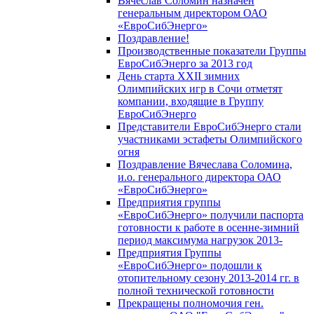
Вячеслав Соломин назначен
генеральным директором ОАО
«ЕвроСибЭнерго»
Поздравление!
Производственные показатели Группы
ЕвроСибЭнерго за 2013 год
День старта XXII зимних
Олимпийских игр в Сочи отметят
компании, входящие в Группу
ЕвроСибЭнерго
Представители ЕвроСибЭнерго стали
участниками эстафеты Олимпийского
огня
Поздравление Вячеслава Соломина,
и.о. генерального директора ОАО
«ЕвроСибЭнерго»
Предприятия группы
«ЕвроСибЭнерго» получили паспорта
готовности к работе в осенне-зимний
период максимума нагрузок 2013-
Предприятия Группы
«ЕвроСибЭнерго» подошли к
отопительному сезону 2013-2014 гг. в
полной технической готовности
Прекращены полномочия ген.