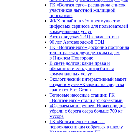
ГК «Волгаэнерго» расширила список
участников льготной жилищной
программы
ЖКХ онлайн: в чём преимущество
цифровых сервисов для пользователей
коммунальных услуг
Автозаводская ТЭЦ к зиме готова
90 лет Автозаводской ТЭЦ
ГК «Волгаэнерго» досрочно построила
теплотрассы к двум детским садам
в Нижнем Новгороде
В свете долгов: какие права и
обязанности есть у потребителя
коммунальных услуг
Экологический интерактивный макет
создан в музее «Кварки» на средства
гранта от En+ Group
Тепловые насосные станции ГК
«Волгаэнерго» стали арт-объектами
«Сделаем мир лучше». Нижегородцы
убрали с берега озера больше 700 кг
мусора
ГК «Волгаэнерго» помогла
первоклассникам собраться в школу