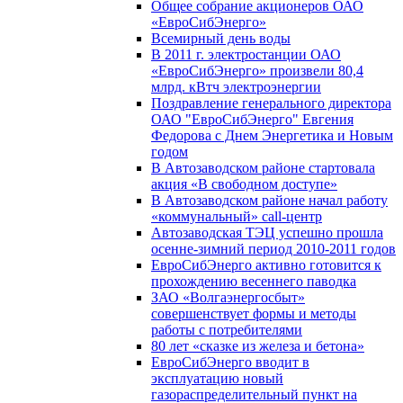
Общее собрание акционеров ОАО
«ЕвроСибЭнерго»
Всемирный день воды
В 2011 г. электростанции ОАО
«ЕвроСибЭнерго» произвели 80,4
млрд. кВтч электроэнергии
Поздравление генерального директора
ОАО "ЕвроСибЭнерго" Евгения
Федорова с Днем Энергетика и Новым
годом
В Автозаводском районе стартовала
акция «В свободном доступе»
В Автозаводском районе начал работу
«коммунальный» call-центр
Автозаводская ТЭЦ успешно прошла
осенне-зимний период 2010-2011 годов
ЕвроСибЭнерго активно готовится к
прохождению весеннего паводка
ЗАО «Волгаэнергосбыт»
совершенствует формы и методы
работы с потребителями
80 лет «сказке из железа и бетона»
ЕвроСибЭнерго вводит в
эксплуатацию новый
газораспределительный пункт на