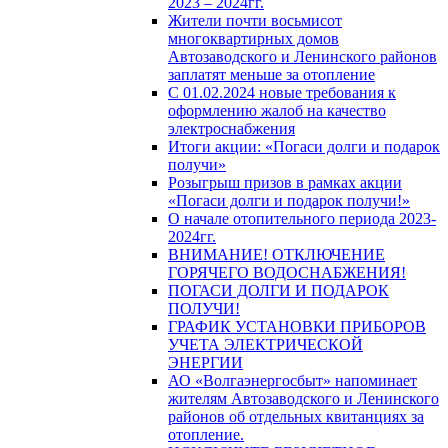
2023 – 2024гг.
Жители почти восьмисот
многоквартирных домов
Автозаводского и Ленинского районов
заплатят меньше за отопление
С 01.02.2024 новые требования к
оформлению жалоб на качество
электроснабжения
Итоги акции: «Погаси долги и подарок
получи»
Розыгрыш призов в рамках акции
«Погаси долги и подарок получи!»
О начале отопительного периода 2023-
2024гг.
ВНИМАНИЕ! ОТКЛЮЧЕНИЕ
ГОРЯЧЕГО ВОДОСНАБЖЕНИЯ!
ПОГАСИ ДОЛГИ И ПОДАРОК
ПОЛУЧИ!
ГРАФИК УСТАНОВКИ ПРИБОРОВ
УЧЕТА ЭЛЕКТРИЧЕСКОЙ
ЭНЕРГИИ
АО «Волгаэнергосбыт» напоминает
жителям Автозаводского и Ленинского
районов об отдельных квитанциях за
отопление.