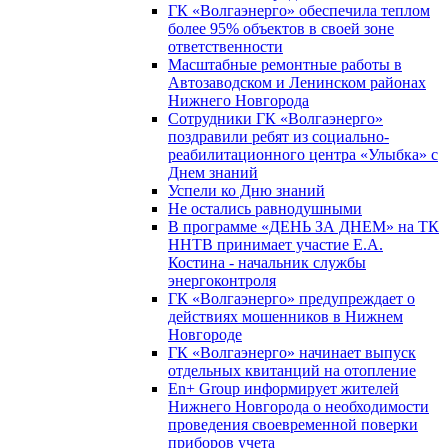
ГК «Волгаэнерго» обеспечила теплом
более 95% объектов в своей зоне
ответственности
Масштабные ремонтные работы в
Автозаводском и Ленинском районах
Нижнего Новгорода
Сотрудники ГК «Волгаэнерго»
поздравили ребят из социально-
реабилитационного центра «Улыбка» с
Днем знаний
Успели ко Дню знаний
Не остались равнодушными
В программе «ДЕНЬ ЗА ДНЕМ» на ТК
ННТВ принимает участие Е.А.
Костина - начальник службы
энергоконтроля
ГК «Волгаэнерго» предупреждает о
действиях мошенников в Нижнем
Новгороде
ГК «Волгаэнерго» начинает выпуск
отдельных квитанций на отопление
En+ Group информирует жителей
Нижнего Новгорода о необходимости
проведения своевременной поверки
приборов учета