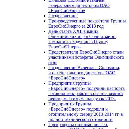
Вячеслав Соломин назначен
генеральным директором ОАО
«ЕвроСибЭнерго»
Поздравление!
Производственные показатели Группы
ЕвроСибЭнерго за 2013 год
День старта XXII зимних
Олимпийских игр в Сочи отметят
компании, входящие в Группу
ЕвроСибЭнерго
Представители ЕвроСибЭнерго стали
участниками эстафеты Олимпийского
огня
Поздравление Вячеслава Соломина,
и.о. генерального директора ОАО
«ЕвроСибЭнерго»
Предприятия группы
«ЕвроСибЭнерго» получили паспорта
готовности к работе в осенне-зимний
период максимума нагрузок 2013-
Предприятия Группы
«ЕвроСибЭнерго» подошли к
отопительному сезону 2013-2014 гг. в
полной технической готовности
Прекращены полномочия ген.