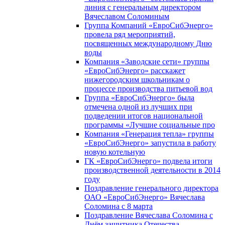
линия с генеральным директором
Вячеславом Соломиным
Группа Компаний «ЕвроСибЭнерго»
провела ряд мероприятий,
посвященных международному Дню
воды
Компания «Заводские сети» группы
«ЕвроСибЭнерго» расскажет
нижегородским школьникам о
процессе производства питьевой вод
Группа «ЕвроСибЭнерго» была
отмечена одной из лучших при
подведении итогов национальной
программы «Лучшие социальные про
Компания «Генерация тепла» группы
«ЕвроСибЭнерго» запустила в работу
новую котельную
ГК «ЕвроСибЭнерго» подвела итоги
производственной деятельности в 2014
году
Поздравление генерального директора
ОАО «ЕвроСибЭнерго» Вячеслава
Соломина с 8 марта
Поздравление Вячеслава Соломина с
Днём защитника Отечества