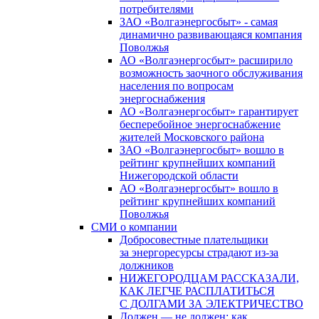
потребителями
ЗАО «Волгаэнергосбыт» - самая
динамично развивающаяся компания
Поволжья
АО «Волгаэнергосбыт» расширило
возможность заочного обслуживания
населения по вопросам
энергоснабжения
АО «Волгаэнергосбыт» гарантирует
бесперебойное энергоснабжение
жителей Московского района
ЗАО «Волгаэнергосбыт» вошло в
рейтинг крупнейших компаний
Нижегородской области
АО «Волгаэнергосбыт» вошло в
рейтинг крупнейших компаний
Поволжья
СМИ о компании
Добросовестные плательщики
за энергоресурсы страдают из-за
должников
НИЖЕГОРОДЦАМ РАССКАЗАЛИ,
КАК ЛЕГЧЕ РАСПЛАТИТЬСЯ
С ДОЛГАМИ ЗА ЭЛЕКТРИЧЕСТВО
Должен — не должен: как