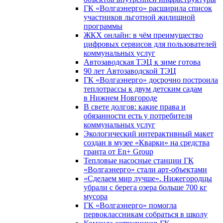
ГК «Волгаэнерго» расширила список
участников льготной жилищной
программы
ЖКХ онлайн: в чём преимущество
цифровых сервисов для пользователей
коммунальных услуг
Автозаводская ТЭЦ к зиме готова
90 лет Автозаводской ТЭЦ
ГК «Волгаэнерго» досрочно построила
теплотрассы к двум детским садам
в Нижнем Новгороде
В свете долгов: какие права и
обязанности есть у потребителя
коммунальных услуг
Экологический интерактивный макет
создан в музее «Кварки» на средства
гранта от En+ Group
Тепловые насосные станции ГК
«Волгаэнерго» стали арт-объектами
«Сделаем мир лучше». Нижегородцы
убрали с берега озера больше 700 кг
мусора
ГК «Волгаэнерго» помогла
первоклассникам собраться в школу