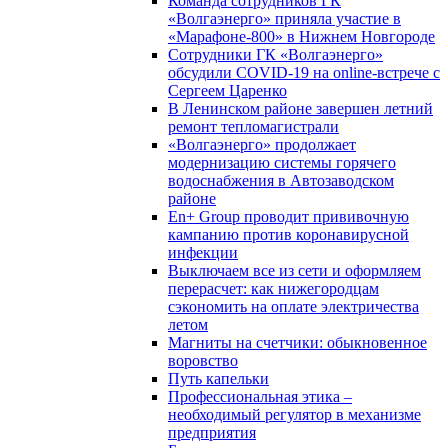
Команда сотрудников ГК
«Волгаэнерго» приняла участие в
«Марафоне-800» в Нижнем Новгороде
Сотрудники ГК «Волгаэнерго»
обсудили COVID-19 на online-встрече с
Сергеем Царенко
В Ленинском районе завершен летний
ремонт тепломагистрали
«Волгаэнерго» продолжает
модернизацию системы горячего
водоснабжения в Автозаводском
районе
En+ Group проводит прививочную
кампанию против коронавирусной
инфекции
Выключаем все из сети и оформляем
перерасчет: как нижегородцам
сэкономить на оплате электричества
летом
Магниты на счетчики: обыкновенное
воровство
Путь капельки
Профессиональная этика –
необходимый регулятор в механизме
предприятия