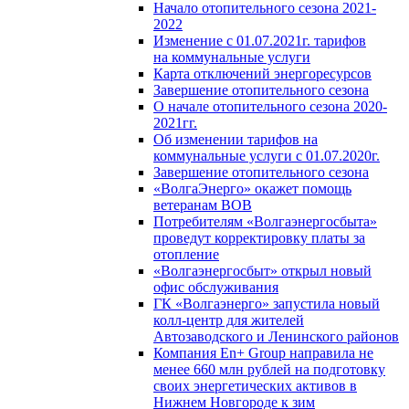
Начало отопительного сезона 2021-
2022
Изменение с 01.07.2021г. тарифов
на коммунальные услуги
Карта отключений энергоресурсов
Завершение отопительного сезона
О начале отопительного сезона 2020-
2021гг.
Об изменении тарифов на
коммунальные услуги с 01.07.2020г.
Завершение отопительного сезона
«ВолгаЭнерго» окажет помощь
ветеранам ВОВ
Потребителям «Волгаэнергосбыта»
проведут корректировку платы за
отопление
«Волгаэнергосбыт» открыл новый
офис обслуживания
ГК «Волгаэнерго» запустила новый
колл-центр для жителей
Автозаводского и Ленинского районов
Компания En+ Group направила не
менее 660 млн рублей на подготовку
своих энергетических активов в
Нижнем Новгороде к зим