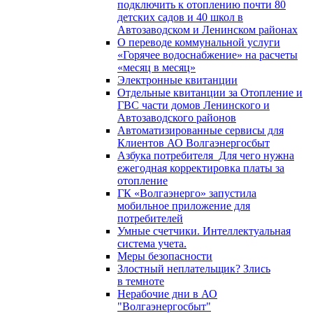
подключить к отоплению почти 80
детских садов и 40 школ в
Автозаводском и Ленинском районах
О переводе коммунальной услуги
«Горячее водоснабжение» на расчеты
«месяц в месяц»
Электронные квитанции
Отдельные квитанции за Отопление и
ГВС части домов Ленинского и
Автозаводского районов
Автоматизированные сервисы для
Клиентов АО Волгаэнергосбыт
Азбука потребителя_Для чего нужна
ежегодная корректировка платы за
отопление
ГК «Волгаэнерго» запустила
мобильное приложение для
потребителей
Умные счетчики. Интеллектуальная
система учета.
Меры безопасности
Злостный неплательщик? Злись
в темноте
Нерабочие дни в АО
"Волгаэнергосбыт"