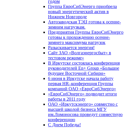
годом
Группа ЕвроСибЭнерго приобрела
новый энергетический актив в
Нижнем Новгороде
Автозаводская ТЭЦ готова к осенне-
зимним нагрузкам.
Предприятия Группы ЕвроСибЭнерго
готовы к прохождению осенне-
зимнего максимума нагрузок
Разыскивается энергия!
Сайт ЗАО «Волгаэнергосбыт» в
тестовом режиме»
В Иркутске состоялась конференция
руководителей En+ Group «Большое
будущее Восточной Сибири»
6 июня в Иркутске начала работу
первая HR–конференция Группы
компаний ОАО «ЕвроСибЭнерго»
«ЕвроСибЭнерго» подводит итоги
работы в 2011 году
ОАО «Иркутскэнерго» совместно с
высшей школой бизнеса МГУ
им.Ломоносова проведут совместную
конференцию
С Днем Победы!