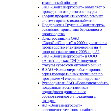
технической области
ЗАО «Волгаэнергосбыт» объявляет о
проведении открытого конкурса
График профилактического ремонта
систем горячего водоснабжения
Предприятия Группы «Волгаэнерго»
осваивают принципы бережливого
производства
Электростанции ОАО
"ЕвроСибЭнерго" в 2009 г увеличили
производство электроэнергии на 4
проц по сравнению с 2008 г до 82,
ЗАО «Волгаэнергосбыт» и ООО
«Автозаводская ТЭЦ» получили
статусы субъектов оптового рынка
В ЗАО «Волгаэнергосбыт» прошла
серия корпоративных тренингов по
программе «Генерация лидерства»
Руководители ЗАО «Волгаэнергосбыт»
поздравили воспитанников
подшефного дошкольного
образовательного учреждения с
праздни
АО «Волгаэнергосбыт»
совершенствует формы работы с