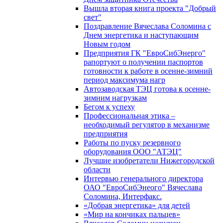
Вышла вторая книга проекта "Добрый
свет"
Поздравление Вячеслава Соломина с
Днем энергетика и наступающим
Новым годом
Предприятия ГК "ЕвроСибЭнерго"
рапортуют о получении паспортов
готовности к работе в осенне-зимний
период максимума нагр
Автозаводская ТЭЦ готова к осенне-
зимним нагрузкам
Бегом к успеху
Профессиональная этика –
необходимый регулятор в механизме
предприятия
Работы по пуску резервного
оборудования ООО "АТЭЦ"
Лучшие изобретатели Нижегородской
области
Интервью генерального директора
ОАО "ЕвроСибЭнеого" Вячеслава
Соломина, Интерфакс.
«Добрая энергетика» для детей
«Мир на кончиках пальцев»