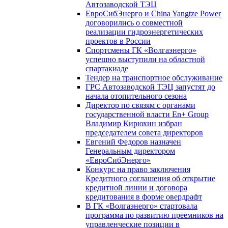
Автозаводской ТЭЦ
ЕвроСибЭнерго и China Yangtze Power
договорились о совместной
реализации гидроэнергетических
проектов в России
Спортсмены ГК «Волгаэнерго»
успешно выступили на областной
спартакиаде
Тендер на транспортное обслуживание
ГРС Автозаводской ТЭЦ запустят до
начала отопительного сезона
Директор по связям с органами
государственной власти En+ Group
Владимир Кирюхин избран
председателем совета директоров
Евгений Федоров назначен
Генеральным директором
«ЕвроСибЭнерго»
Конкурс на право заключения
Кредитного соглашения об открытие
кредитной линии и договора
кредитования в форме овердрафт
В ГК «Волгаэнерго» стартовала
программа по развитию преемников на
управленческие позиции в