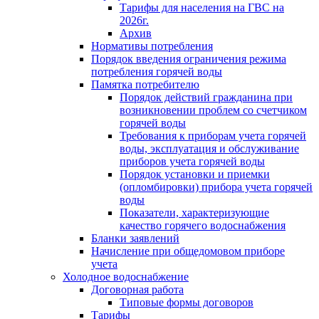
Тарифы для населения на ГВС на
2026г.
Архив
Нормативы потребления
Порядок введения ограничения режима
потребления горячей воды
Памятка потребителю
Порядок действий гражданина при
возникновении проблем со счетчиком
горячей воды
Требования к приборам учета горячей
воды, эксплуатация и обслуживание
приборов учета горячей воды
Порядок установки и приемки
(опломбировки) прибора учета горячей
воды
Показатели, характеризующие
качество горячего водоснабжения
Бланки заявлений
Начисление при общедомовом приборе
учета
Холодное водоснабжение
Договорная работа
Типовые формы договоров
Тарифы