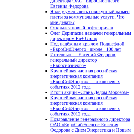
директора ОАО "ЕвроСибЭнерго"
Евгения Федорова
Я хочу уменьшить совокупный размер
платы за коммунальные услуги. Что
мне делать?
Открылся новый нефтепричал
Олег Дерипаска назначен генеральным
директором En+ Group
Под надёжным крылом Подшефной
«ЕвроСибЭнерго» школе - 100 лет
Интервью — Евгений Федоров,
генеральный директор
«Евросибэнерго»
Крупнейшая частная российская
энергетическая компания
«ЕвроСибЭнерго» — о ключевых
событиях 2012 года
Итоги акции «Стань Дедом Морозом»
Крупнейшая частная российская
энергетическая компания
«ЕвроСибЭнерго» — о ключевых
событиях 2012 года
Поздравление генерального директора
ОАО «ЕвроСибЭнерго» Евгения
Федорова с Днем Энергетика и Новым