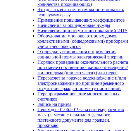
количества проживающих)
Что делать если нет возможности оплатить
всю сумму сразу
Применение повышающих коэффициентов
Начисления за общедомовые нужды
Начисления при отсутствии показаний ИПУ
Оборудование многоквартирных домов
коллективными (общедомовыми) приборами
учета энергоресурсов
О порядке установления и применения
социальной нормы электрической энергии
Порядок проведения окончательного расчета
при смене собственника жилого помещения/
жилого дома (или его части) (или перев
Перерасчет за горячее водоснабжение и/или
электроснабжение по причине временного
отсутствия граждан по месту постоянной
Перепрограммирование многотарифных
счетчиков
Запись на прием
Переход с 01.06.2019г. на систему расчетов
месяц в месяц с печатью отдельного
платежного документа для граждан,
проживаю
Уменьшение совокупного размера платежа