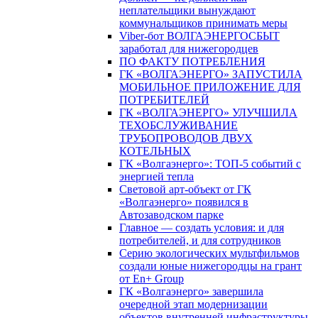
неплательщики вынуждают
коммунальщиков принимать меры
Viber-бот ВОЛГАЭНЕРГОСБЫТ
заработал для нижегородцев
ПО ФАКТУ ПОТРЕБЛЕНИЯ
ГК «ВОЛГАЭНЕРГО» ЗАПУСТИЛА
МОБИЛЬНОЕ ПРИЛОЖЕНИЕ ДЛЯ
ПОТРЕБИТЕЛЕЙ
ГК «ВОЛГАЭНЕРГО» УЛУЧШИЛА
ТЕХОБСЛУЖИВАНИЕ
ТРУБОПРОВОДОВ ДВУХ
КОТЕЛЬНЫХ
ГК «Волгаэнерго»: ТОП-5 событий с
энергией тепла
Световой арт-объект от ГК
«Волгаэнерго» появился в
Автозаводском парке
Главное — создать условия: и для
потребителей, и для сотрудников
Серию экологических мультфильмов
создали юные нижегородцы на грант
от En+ Group
ГК «Волгаэнерго» завершила
очередной этап модернизации
объектов внутренней инфраструктуры