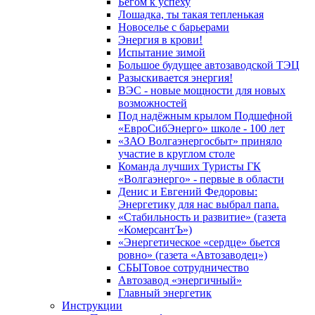
Бегом к успеху
Лошадка, ты такая тепленькая
Новоселье с барьерами
Энергия в крови!
Испытание зимой
Большое будущее автозаводской ТЭЦ
Разыскивается энергия!
ВЭС - новые мощности для новых
возможностей
Под надёжным крылом Подшефной
«ЕвроСибЭнерго» школе - 100 лет
«ЗАО Волгаэнергосбыт» приняло
участие в круглом столе
Команда лучших Туристы ГК
«Волгаэнерго» - первые в области
Денис и Евгений Федоровы:
Энергетику для нас выбрал папа.
«Стабильность и развитие» (газета
«КомерсантЪ»)
«Энергетическое «сердце» бьется
ровно» (газета «Автозаводец»)
СБЫТовое сотрудничество
Автозавод «энергичный»
Главный энергетик
Инструкции