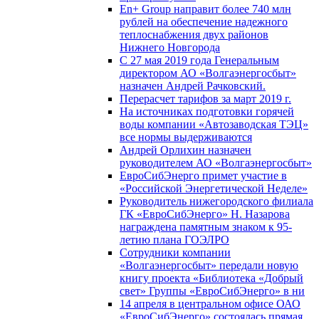
En+ Group направит более 740 млн
рублей на обеспечение надежного
теплоснабжения двух районов
Нижнего Новгорода
С 27 мая 2019 года Генеральным
директором АО «Волгаэнергосбыт»
назначен Андрей Рачковский.
Перерасчет тарифов за март 2019 г.
На источниках подготовки горячей
воды компании «Автозаводская ТЭЦ»
все нормы выдерживаются
Андрей Орлихин назначен
руководителем АО «Волгаэнергосбыт»
ЕвроСибЭнерго примет участие в
«Российской Энергетической Неделе»
Руководитель нижегородского филиала
ГК «ЕвроСибЭнерго» Н. Назарова
награждена памятным знаком к 95-
летию плана ГОЭЛРО
Сотрудники компании
«Волгаэнергосбыт» передали новую
книгу проекта «Библиотека «Добрый
свет» Группы «ЕвроСибЭнерго» в ни
14 апреля в центральном офисе ОАО
«ЕвроСибЭнерго» состоялась прямая