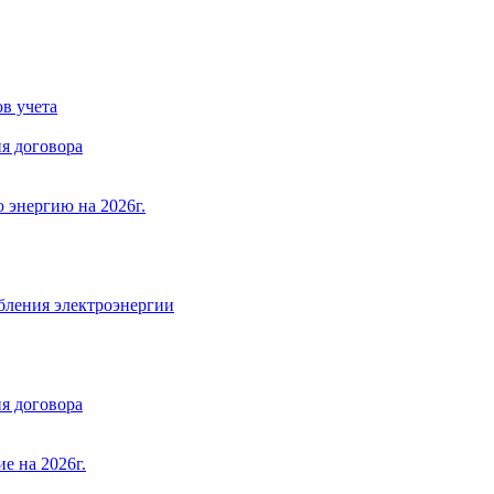
в учета
я договора
 энергию на 2026г.
бления электроэнергии
я договора
е на 2026г.