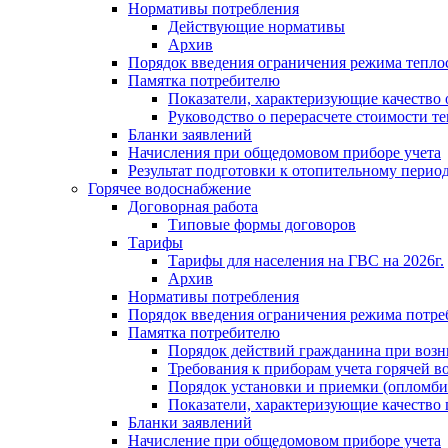
Нормативы потребления
Действующие нормативы
Архив
Порядок введения ограничения режима тепл
Памятка потребителю
Показатели, характеризующие качество
Руководство о перерасчете стоимости т
Бланки заявлений
Начисления при общедомовом приборе учета
Результат подготовки к отопительному перио
Горячее водоснабжение
Договорная работа
Типовые формы договоров
Тарифы
Тарифы для населения на ГВС на 2026г.
Архив
Нормативы потребления
Порядок введения ограничения режима потре
Памятка потребителю
Порядок действий гражданина при возн
Требования к приборам учета горячей в
Порядок установки и приемки (опломби
Показатели, характеризующие качество
Бланки заявлений
Начисление при общедомовом приборе учета