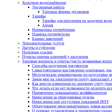
Холодное водоснабжение
Договорная работа
Типовые формы договоров
Тарифы
Тарифы для населения на холодное водо
Архив
Нормативы потребления
Памятка потребителю
Бланки заявлений
Дополнительные услуги
Льготы и субсидии
Полезные ссылки
Пункты приема платежей у населения
Типовые вопросы и ответы (часто задаваемые вопр
Способы получения документов
Самостоятельное выставление платежных док
Методические рекомендации по подготовке ме
Зачем мне на электронную почту присылают э
Как внести изменения по лицевому счету (п
Что делать если нет возможности оплатить вс
Применение повышающих коэффициентов
Начисления за общедомовые нужды
Начисления при отсутствии показаний ИПУ
Оборудование многоквартирных домов колле
О порядке установления и применения социа