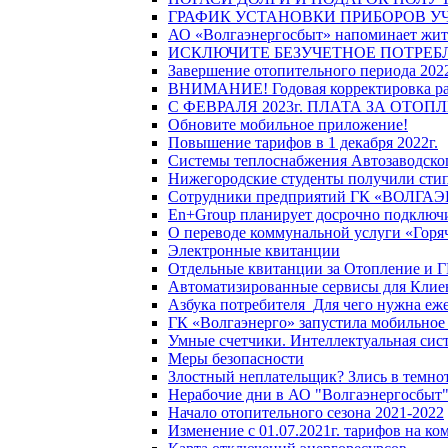
ГРАФИК УСТАНОВКИ ПРИБОРОВ У
АО «Волгаэнергосбыт» напоминает жите
ИСКЛЮЧИТЕ БЕЗУЧЕТНОЕ ПОТРЕБ
Завершение отопительного периода 2022
ВНИМАНИЕ! Годовая корректировка разм
С ФЕВРАЛЯ 2023г. ПЛАТА ЗА ОТО
Обновите мобильное приложение!
Повышение тарифов в 1 декабря 2022г.
Системы теплоснабжения Автозаводског
Нижегородские студенты получили стип
Сотрудники предприятий ГК «ВОЛГАЭНЕ
En+Group планирует досрочно подключи
О переводе коммунальной услуги «Горяч
Электронные квитанции
Отдельные квитанции за Отопление и Г
Автоматизированные сервисы для Клие
Азбука потребителя_Для чего нужна еже
ГК «Волгаэнерго» запустила мобильное
Умные счетчики. Интеллектуальная сист
Меры безопасности
Злостный неплательщик? Злись в темно
Нерабочие дни в АО "Волгаэнергосбыт
Начало отопительного сезона 2021-2022
Изменение с 01.07.2021г. тарифов на к