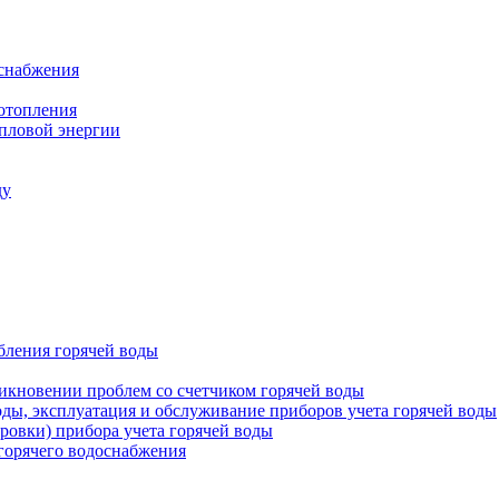
оснабжения
 отопления
епловой энергии
ду
бления горячей воды
икновении проблем со счетчиком горячей воды
оды, эксплуатация и обслуживание приборов учета горячей воды
ровки) прибора учета горячей воды
 горячего водоснабжения