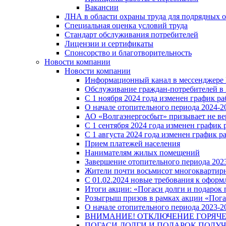
Вакансии
ЛНА в области охраны труда для подрядных 
Специальная оценка условий труда
Стандарт обслуживания потребителей
Лицензии и сертификаты
Спонсорство и благотворительность
Новости компании
Новости компании
Информационный канал в мессенджере
Обслуживание граждан-потребителей в 
С 1 ноября 2024 года изменен график 
О начале отопительного периода 2024-20
АО «Волгаэнергосбыт» призывает не ве
С 1 сентября 2024 года изменен графи
С 1 августа 2024 года изменен график 
Прием платежей населения
Нанимателям жилых помещений
Завершение отопительного периода 2023
Жители почти восьмисот многоквартирн
С 01.02.2024 новые требования к оформ
Итоги акции: «Погаси долги и подарок
Розыгрыш призов в рамках акции «Пога
О начале отопительного периода 2023-20
ВНИМАНИЕ! ОТКЛЮЧЕНИЕ ГОРЯЧ
ПОГАСИ ДОЛГИ И ПОДАРОК ПОЛУЧ