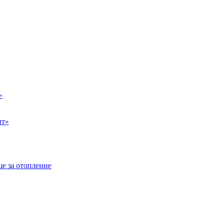
»
ыт»
е за отопление