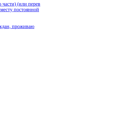
 части) (или перев
 месту постоянной
раждан, проживаю