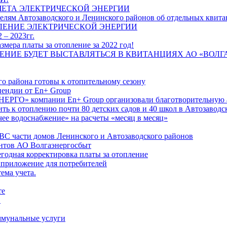
ЧЕТА ЭЛЕКТРИЧЕСКОЙ ЭНЕРГИИ
лям Автозаводского и Ленинского районов об отдельных квитан
ЛЕНИЕ ЭЛЕКТРИЧЕСКОЙ ЭНЕРГИИ
 – 2023гг.
ера платы за отопление за 2022 год!
ПЛЕНИЕ БУДЕТ ВЫСТАВЛЯТЬСЯ В КВИТАНЦИЯХ АО «ВОЛ
о района готовы к отопительному сезону
ендии от En+ Group
РГО» компании En+ Group организовали благотворительную а
ть к отоплению почти 80 детских садов и 40 школ в Автозавод
ее водоснабжение» на расчеты «месяц в месяц»
ВС части домов Ленинского и Автозаводского районов
нтов АО Волгаэнергосбыт
годная корректировка платы за отопление
 приложение для потребителей
ема учета.
те
"
оммунальные услуги