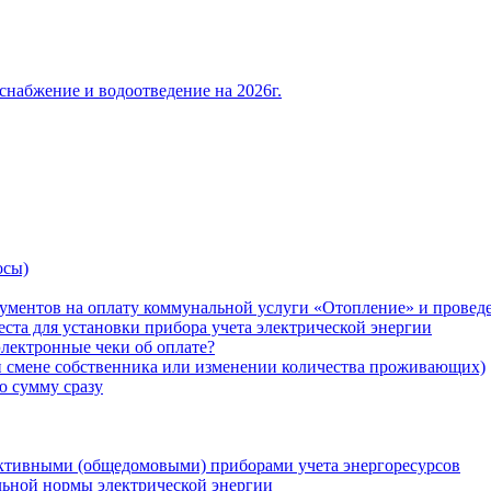
снабжение и водоотведение на 2026г.
осы)
ументов на оплату коммунальной услуги «Отопление» и проведе
ста для установки прибора учета электрической энергии
лектронные чеки об оплате?
ри смене собственника или изменении количества проживающих)
ю сумму сразу
ктивными (общедомовыми) приборами учета энергоресурсов
льной нормы электрической энергии