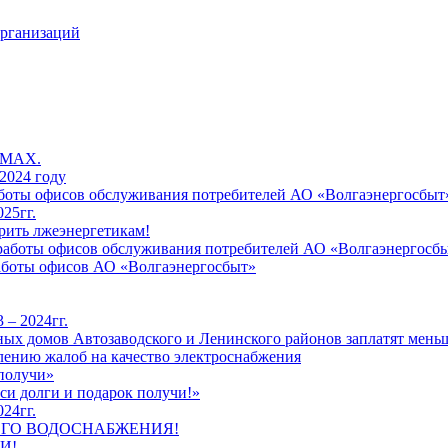
организаций
 MAX.
2024 году
работы офисов обслуживания потребителей АО «Волгаэнергосбыт
25гг.
рить лжеэнергетикам!
к работы офисов обслуживания потребителей АО «Волгаэнергосб
работы офисов АО «Волгаэнергосбыт»
 – 2024гг.
ых домов Автозаводского и Ленинского районов заплатят меньш
лению жалоб на качество электроснабжения
 получи»
си долги и подарок получи!»
24гг.
ЕГО ВОДОСНАБЖЕНИЯ!
И!