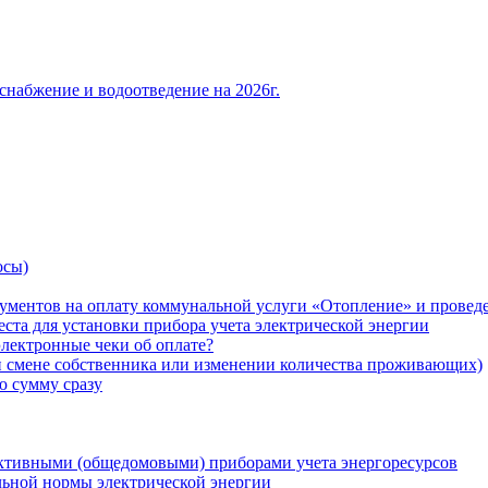
снабжение и водоотведение на 2026г.
осы)
ументов на оплату коммунальной услуги «Отопление» и проведе
ста для установки прибора учета электрической энергии
лектронные чеки об оплате?
ри смене собственника или изменении количества проживающих)
ю сумму сразу
ктивными (общедомовыми) приборами учета энергоресурсов
льной нормы электрической энергии