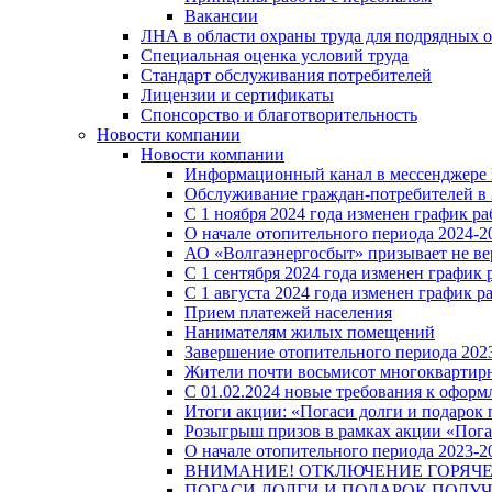
Вакансии
ЛНА в области охраны труда для подрядных 
Специальная оценка условий труда
Стандарт обслуживания потребителей
Лицензии и сертификаты
Спонсорство и благотворительность
Новости компании
Новости компании
Информационный канал в мессенджере
Обслуживание граждан-потребителей в 
С 1 ноября 2024 года изменен график 
О начале отопительного периода 2024-20
АО «Волгаэнергосбыт» призывает не ве
С 1 сентября 2024 года изменен графи
С 1 августа 2024 года изменен график 
Прием платежей населения
Нанимателям жилых помещений
Завершение отопительного периода 2023
Жители почти восьмисот многоквартирн
С 01.02.2024 новые требования к оформ
Итоги акции: «Погаси долги и подарок
Розыгрыш призов в рамках акции «Пога
О начале отопительного периода 2023-20
ВНИМАНИЕ! ОТКЛЮЧЕНИЕ ГОРЯЧ
ПОГАСИ ДОЛГИ И ПОДАРОК ПОЛУЧ