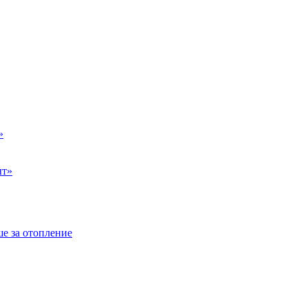
»
ыт»
е за отопление