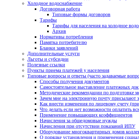
Холодное водоснабжение
Договорная работа
Типовые формы договоров
Тарифы
Тарифы для населения на холодное водо
Архив
Нормативы потребления
Памятка потребителю
Бланки заявлений
Дополнительные услуги
Льготы и субсидии
Полезные ссылки
Пункты приема платежей у населения
Типовые вопросы и ответы (часто задаваемые вопр
Способы получения документов
Самостоятельное выставление платежных док
Методические рекомендации по подготовке ме
Зачем мне на электронную почту присылают э
Как внести изменения по лицевому счету (п
Что делать если нет возможности оплатить вс
Применение повышающих коэффициентов
Начисления за общедомовые нужды
Начисления при отсутствии показаний ИПУ
Оборудование многоквартирных домов колле
О порядке установления и применения социа