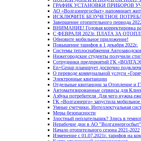
ГРАФИК УСТАНОВКИ ПРИБОРОВ У
АО «Волгаэнергосбыт» напоминает жите
ИСКЛЮЧИТЕ БЕЗУЧЕТНОЕ ПОТРЕБ
Завершение отопительного периода 2022
ВНИМАНИЕ! Годовая корректировка разм
С ФЕВРАЛЯ 2023г. ПЛАТА ЗА ОТО
Обновите мобильное приложение!
Повышение тарифов в 1 декабря 2022г.
Системы теплоснабжения Автозаводског
Нижегородские студенты получили стип
Сотрудники предприятий ГК «ВОЛГАЭНЕ
En+Group планирует досрочно подключи
О переводе коммунальной услуги «Горяч
Электронные квитанции
Отдельные квитанции за Отопление и Г
Автоматизированные сервисы для Клие
Азбука потребителя_Для чего нужна еже
ГК «Волгаэнерго» запустила мобильное
Умные счетчики. Интеллектуальная сист
Меры безопасности
Злостный неплательщик? Злись в темно
Нерабочие дни в АО "Волгаэнергосбыт
Начало отопительного сезона 2021-2022
Изменение с 01.07.2021г. тарифов на к