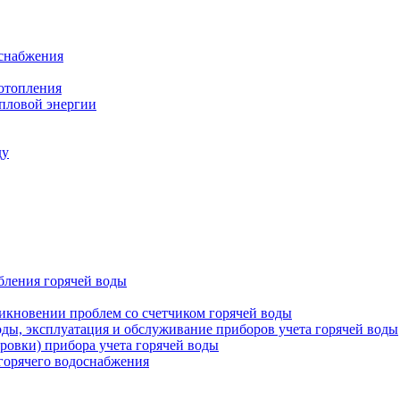
оснабжения
 отопления
епловой энергии
ду
бления горячей воды
икновении проблем со счетчиком горячей воды
оды, эксплуатация и обслуживание приборов учета горячей воды
ровки) прибора учета горячей воды
 горячего водоснабжения