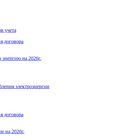
в учета
я договора
 энергию на 2026г.
бления электроэнергии
я договора
е на 2026г.