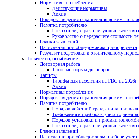
Нормативы потребления
Действующие нормативы
Архив
Порядок введения ограничения режима тепл
Памятка потребителю
Показатели, характеризующие качество
Руководство о перерасчете стоимости т
Бланки заявлений
Начисления при общедомовом приборе учета
Результат подготовки к отопительному перио
Горячее водоснабжение
Договорная работа
Типовые формы договоров
Тарифы
Тарифы для населения на ГВС на 2026г.
Архив
Нормативы потребления
Порядок введения ограничения режима потре
Памятка потребителю
Порядок действий гражданина при возн
Требования к приборам учета горячей в
Порядок установки и приемки (опломби
Показатели, характеризующие качество
Бланки заявлений
Начисление при общедомовом приборе учета