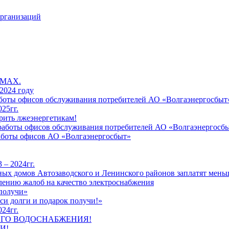
организаций
 MAX.
2024 году
работы офисов обслуживания потребителей АО «Волгаэнергосбыт
25гг.
рить лжеэнергетикам!
к работы офисов обслуживания потребителей АО «Волгаэнергосб
работы офисов АО «Волгаэнергосбыт»
 – 2024гг.
ых домов Автозаводского и Ленинского районов заплатят меньш
лению жалоб на качество электроснабжения
 получи»
си долги и подарок получи!»
24гг.
ЕГО ВОДОСНАБЖЕНИЯ!
И!