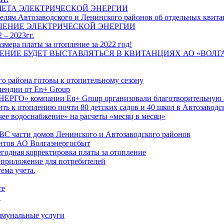
ЧЕТА ЭЛЕКТРИЧЕСКОЙ ЭНЕРГИИ
лям Автозаводского и Ленинского районов об отдельных квитан
ЛЕНИЕ ЭЛЕКТРИЧЕСКОЙ ЭНЕРГИИ
 – 2023гг.
ера платы за отопление за 2022 год!
ПЛЕНИЕ БУДЕТ ВЫСТАВЛЯТЬСЯ В КВИТАНЦИЯХ АО «ВОЛ
о района готовы к отопительному сезону
ендии от En+ Group
РГО» компании En+ Group организовали благотворительную а
ть к отоплению почти 80 детских садов и 40 школ в Автозавод
ее водоснабжение» на расчеты «месяц в месяц»
ВС части домов Ленинского и Автозаводского районов
нтов АО Волгаэнергосбыт
годная корректировка платы за отопление
 приложение для потребителей
ема учета.
те
"
оммунальные услуги