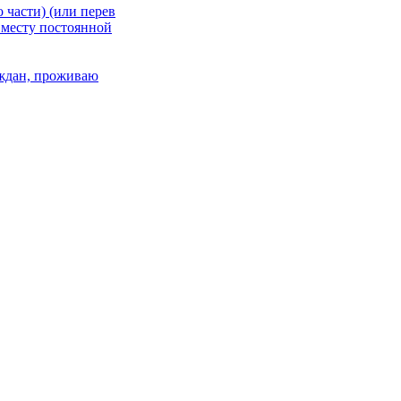
 части) (или перев
 месту постоянной
раждан, проживаю