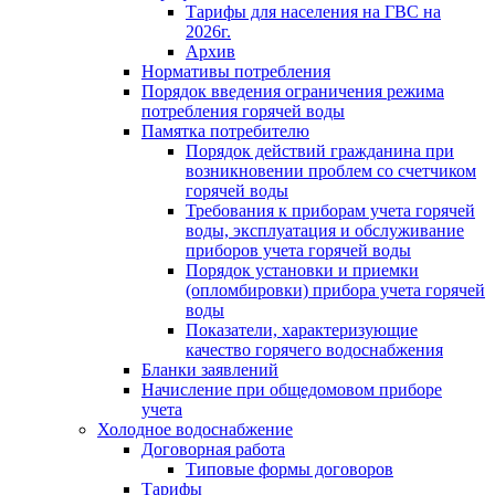
Тарифы для населения на ГВС на
2026г.
Архив
Нормативы потребления
Порядок введения ограничения режима
потребления горячей воды
Памятка потребителю
Порядок действий гражданина при
возникновении проблем со счетчиком
горячей воды
Требования к приборам учета горячей
воды, эксплуатация и обслуживание
приборов учета горячей воды
Порядок установки и приемки
(опломбировки) прибора учета горячей
воды
Показатели, характеризующие
качество горячего водоснабжения
Бланки заявлений
Начисление при общедомовом приборе
учета
Холодное водоснабжение
Договорная работа
Типовые формы договоров
Тарифы