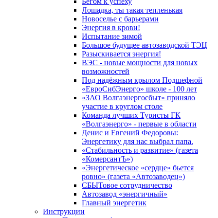
Бегом к успеху
Лошадка, ты такая тепленькая
Новоселье с барьерами
Энергия в крови!
Испытание зимой
Большое будущее автозаводской ТЭЦ
Разыскивается энергия!
ВЭС - новые мощности для новых
возможностей
Под надёжным крылом Подшефной
«ЕвроСибЭнерго» школе - 100 лет
«ЗАО Волгаэнергосбыт» приняло
участие в круглом столе
Команда лучших Туристы ГК
«Волгаэнерго» - первые в области
Денис и Евгений Федоровы:
Энергетику для нас выбрал папа.
«Стабильность и развитие» (газета
«КомерсантЪ»)
«Энергетическое «сердце» бьется
ровно» (газета «Автозаводец»)
СБЫТовое сотрудничество
Автозавод «энергичный»
Главный энергетик
Инструкции