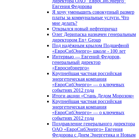
директора ОАО "ЕвроСибЭнерго"
Евгения Федорова
Я хочу уменьшить совокупный размер
платы за коммунальные услуги. Что
мне делать?
Открылся новый нефтепричал
Олег Дерипаска назначен генеральным
директором En+ Group
Под надёжным крылом Подшефной
«ЕвроСибЭнерго» школе - 100 лет
Интервью — Евгений Федоров,
генеральный директор
«Евросибэнерго»
Крупнейшая частная российская
энергетическая компания
«ЕвроСибЭнерго» — о ключевых
событиях 2012 года
Итоги акции «Стань Дедом Морозом»
Крупнейшая частная российская
энергетическая компания
«ЕвроСибЭнерго» — о ключевых
событиях 2012 года
Поздравление генерального директора
ОАО «ЕвроСибЭнерго» Евгения
Федорова с Днем Энергетика и Новым