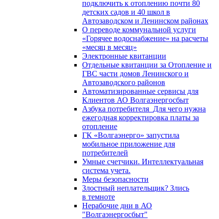
подключить к отоплению почти 80
детских садов и 40 школ в
Автозаводском и Ленинском районах
О переводе коммунальной услуги
«Горячее водоснабжение» на расчеты
«месяц в месяц»
Электронные квитанции
Отдельные квитанции за Отопление и
ГВС части домов Ленинского и
Автозаводского районов
Автоматизированные сервисы для
Клиентов АО Волгаэнергосбыт
Азбука потребителя_Для чего нужна
ежегодная корректировка платы за
отопление
ГК «Волгаэнерго» запустила
мобильное приложение для
потребителей
Умные счетчики. Интеллектуальная
система учета.
Меры безопасности
Злостный неплательщик? Злись
в темноте
Нерабочие дни в АО
"Волгаэнергосбыт"