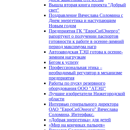
Вышла вторая книга проекта "Добрый
свет"
Поздравление Вячеслава Соломина с
Днем энергетика и наступающим
Новым годом
Предприятия ГК "ЕвроСибЭнерго"
рапортуют о получении паспортов
готовности к работе в осенне-зимний
период максимума нагр
Автозаводская ТЭЦ готова к осенне-
зимним нагрузкам
Бегом к успеху
Профессиональная этика –
необходимый регулятор в механизме
предприятия
Работы по пуску резервного
оборудования ООО "АТЭЦ"
Лучшие изобретатели Нижегородской
области
Интервью генерального директора
ОАО "ЕвроСибЭнеого" Вячеслава
Соломина, Интерфакс.
«Добрая энергетика» для детей
«Мир на кончиках пальцев»