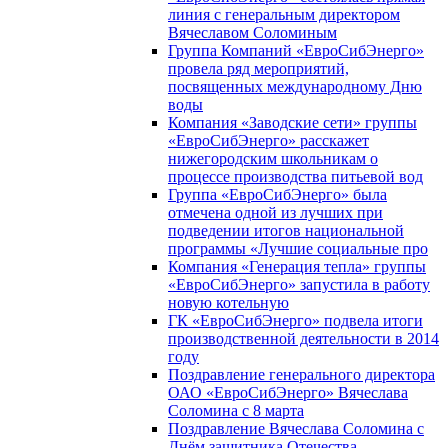
линия с генеральным директором
Вячеславом Соломиным
Группа Компаний «ЕвроСибЭнерго»
провела ряд мероприятий,
посвященных международному Дню
воды
Компания «Заводские сети» группы
«ЕвроСибЭнерго» расскажет
нижегородским школьникам о
процессе производства питьевой вод
Группа «ЕвроСибЭнерго» была
отмечена одной из лучших при
подведении итогов национальной
программы «Лучшие социальные про
Компания «Генерация тепла» группы
«ЕвроСибЭнерго» запустила в работу
новую котельную
ГК «ЕвроСибЭнерго» подвела итоги
производственной деятельности в 2014
году
Поздравление генерального директора
ОАО «ЕвроСибЭнерго» Вячеслава
Соломина с 8 марта
Поздравление Вячеслава Соломина с
Днём защитника Отечества