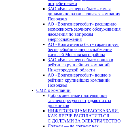
потребителями
ЗАО «Волгаэнергосбыт» - самая
динамично развивающаяся компания
Поволжья
АО «Волгаэнергосбыт» расширило
возможность заочного обслуживания
населения по вопросам
энергоснабжения
АО «Волгаэнергосбыт» гарантирует
бесперебойное энергоснабжение
жителей Московского района
ЗАО «Волгаэнергосбыт» вошло в
рейтинг крупнейших компаний
Нижегородской области
АО «Волгаэнергосбыт» вошло в
рейтинг крупнейших компаний
Поволжья
СМИ о компании
Добросовестные плательщики
за энергоресурсы страдают из-за
должников
НИЖЕГОРОДЦАМ РАССКАЗАЛИ,
КАК ЛЕГЧЕ РАСПЛАТИТЬСЯ
С ДОЛГАМИ ЗА ЭЛЕКТРИЧЕСТВО
Должен — не должен: как