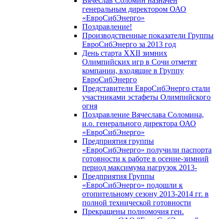
Вячеслав Соломин назначен
генеральным директором ОАО
«ЕвроСибЭнерго»
Поздравление!
Производственные показатели Группы
ЕвроСибЭнерго за 2013 год
День старта XXII зимних
Олимпийских игр в Сочи отметят
компании, входящие в Группу
ЕвроСибЭнерго
Представители ЕвроСибЭнерго стали
участниками эстафеты Олимпийского
огня
Поздравление Вячеслава Соломина,
и.о. генерального директора ОАО
«ЕвроСибЭнерго»
Предприятия группы
«ЕвроСибЭнерго» получили паспорта
готовности к работе в осенне-зимний
период максимума нагрузок 2013-
Предприятия Группы
«ЕвроСибЭнерго» подошли к
отопительному сезону 2013-2014 гг. в
полной технической готовности
Прекращены полномочия ген.