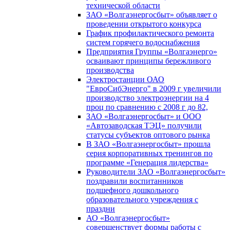
технической области
ЗАО «Волгаэнергосбыт» объявляет о
проведении открытого конкурса
График профилактического ремонта
систем горячего водоснабжения
Предприятия Группы «Волгаэнерго»
осваивают принципы бережливого
производства
Электростанции ОАО
"ЕвроСибЭнерго" в 2009 г увеличили
производство электроэнергии на 4
проц по сравнению с 2008 г до 82,
ЗАО «Волгаэнергосбыт» и ООО
«Автозаводская ТЭЦ» получили
статусы субъектов оптового рынка
В ЗАО «Волгаэнергосбыт» прошла
серия корпоративных тренингов по
программе «Генерация лидерства»
Руководители ЗАО «Волгаэнергосбыт»
поздравили воспитанников
подшефного дошкольного
образовательного учреждения с
праздни
АО «Волгаэнергосбыт»
совершенствует формы работы с