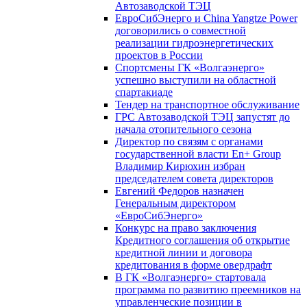
Автозаводской ТЭЦ
ЕвроСибЭнерго и China Yangtze Power
договорились о совместной
реализации гидроэнергетических
проектов в России
Спортсмены ГК «Волгаэнерго»
успешно выступили на областной
спартакиаде
Тендер на транспортное обслуживание
ГРС Автозаводской ТЭЦ запустят до
начала отопительного сезона
Директор по связям с органами
государственной власти En+ Group
Владимир Кирюхин избран
председателем совета директоров
Евгений Федоров назначен
Генеральным директором
«ЕвроСибЭнерго»
Конкурс на право заключения
Кредитного соглашения об открытие
кредитной линии и договора
кредитования в форме овердрафт
В ГК «Волгаэнерго» стартовала
программа по развитию преемников на
управленческие позиции в