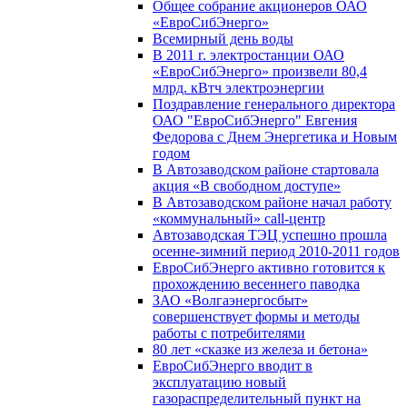
Общее собрание акционеров ОАО
«ЕвроСибЭнерго»
Всемирный день воды
В 2011 г. электростанции ОАО
«ЕвроСибЭнерго» произвели 80,4
млрд. кВтч электроэнергии
Поздравление генерального директора
ОАО "ЕвроСибЭнерго" Евгения
Федорова с Днем Энергетика и Новым
годом
В Автозаводском районе стартовала
акция «В свободном доступе»
В Автозаводском районе начал работу
«коммунальный» call-центр
Автозаводская ТЭЦ успешно прошла
осенне-зимний период 2010-2011 годов
ЕвроСибЭнерго активно готовится к
прохождению весеннего паводка
ЗАО «Волгаэнергосбыт»
совершенствует формы и методы
работы с потребителями
80 лет «сказке из железа и бетона»
ЕвроСибЭнерго вводит в
эксплуатацию новый
газораспределительный пункт на