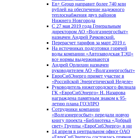
En+ Group направит более 740 млн
рублей на обеспечение надежного
теплоснабжения двух районов
Нижнего Новгорода
С 27 мая 2019 года Генеральным
директором АО «Волгаэнергосбыт»
назначен Андрей Рачковский.
Перерасчет тарифов за март 2019 г.
На источниках подготовки горячей
воды компании «Автозаводская ТЭЦ»
все нормы выдерживаются
Андрей Орлихин назначен
руководителем АО «Волгаэнергосбыт»
ЕвроСибЭнерго примет участие в
«Российской Энергетической Неделе»
Руководитель нижегородского филиала
ГК «ЕвроСибЭнерго» Н. Назарова
награждена памятным знаком к 95-
летию плана ГОЭЛРО
Сотрудники компании
«Волгаэнергосбыт» передали новую
книгу проекта «Библиотека «Добрый
свет» Группы «ЕвроСибЭнерго» в ни
14 апреля в центральном офисе ОАО
«ЕвроСибЭнерго» состоялась прямая