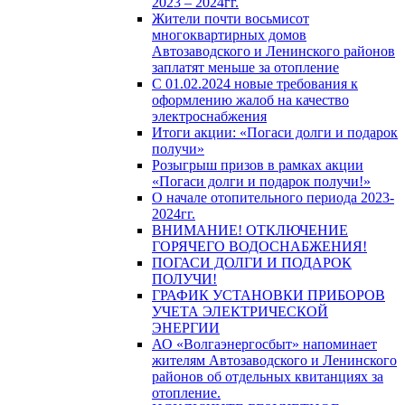
2023 – 2024гг.
Жители почти восьмисот
многоквартирных домов
Автозаводского и Ленинского районов
заплатят меньше за отопление
С 01.02.2024 новые требования к
оформлению жалоб на качество
электроснабжения
Итоги акции: «Погаси долги и подарок
получи»
Розыгрыш призов в рамках акции
«Погаси долги и подарок получи!»
О начале отопительного периода 2023-
2024гг.
ВНИМАНИЕ! ОТКЛЮЧЕНИЕ
ГОРЯЧЕГО ВОДОСНАБЖЕНИЯ!
ПОГАСИ ДОЛГИ И ПОДАРОК
ПОЛУЧИ!
ГРАФИК УСТАНОВКИ ПРИБОРОВ
УЧЕТА ЭЛЕКТРИЧЕСКОЙ
ЭНЕРГИИ
АО «Волгаэнергосбыт» напоминает
жителям Автозаводского и Ленинского
районов об отдельных квитанциях за
отопление.