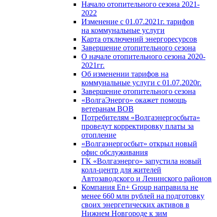
Начало отопительного сезона 2021-
2022
Изменение с 01.07.2021г. тарифов
на коммунальные услуги
Карта отключений энергоресурсов
Завершение отопительного сезона
О начале отопительного сезона 2020-
2021гг.
Об изменении тарифов на
коммунальные услуги с 01.07.2020г.
Завершение отопительного сезона
«ВолгаЭнерго» окажет помощь
ветеранам ВОВ
Потребителям «Волгаэнергосбыта»
проведут корректировку платы за
отопление
«Волгаэнергосбыт» открыл новый
офис обслуживания
ГК «Волгаэнерго» запустила новый
колл-центр для жителей
Автозаводского и Ленинского районов
Компания En+ Group направила не
менее 660 млн рублей на подготовку
своих энергетических активов в
Нижнем Новгороде к зим