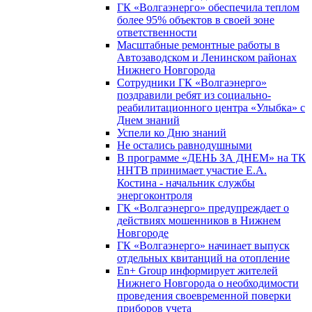
ГК «Волгаэнерго» обеспечила теплом
более 95% объектов в своей зоне
ответственности
Масштабные ремонтные работы в
Автозаводском и Ленинском районах
Нижнего Новгорода
Сотрудники ГК «Волгаэнерго»
поздравили ребят из социально-
реабилитационного центра «Улыбка» с
Днем знаний
Успели ко Дню знаний
Не остались равнодушными
В программе «ДЕНЬ ЗА ДНЕМ» на ТК
ННТВ принимает участие Е.А.
Костина - начальник службы
энергоконтроля
ГК «Волгаэнерго» предупреждает о
действиях мошенников в Нижнем
Новгороде
ГК «Волгаэнерго» начинает выпуск
отдельных квитанций на отопление
En+ Group информирует жителей
Нижнего Новгорода о необходимости
проведения своевременной поверки
приборов учета