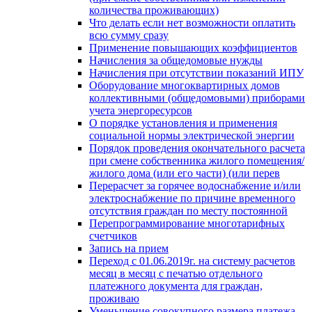
количества проживающих)
Что делать если нет возможности оплатить
всю сумму сразу
Применение повышающих коэффициентов
Начисления за общедомовые нужды
Начисления при отсутствии показаний ИПУ
Оборудование многоквартирных домов
коллективными (общедомовыми) приборами
учета энергоресурсов
О порядке установления и применения
социальной нормы электрической энергии
Порядок проведения окончательного расчета
при смене собственника жилого помещения/
жилого дома (или его части) (или перев
Перерасчет за горячее водоснабжение и/или
электроснабжение по причине временного
отсутствия граждан по месту постоянной
Перепрограммирование многотарифных
счетчиков
Запись на прием
Переход с 01.06.2019г. на систему расчетов
месяц в месяц с печатью отдельного
платежного документа для граждан,
проживаю
Уменьшение совокупного размера платежа