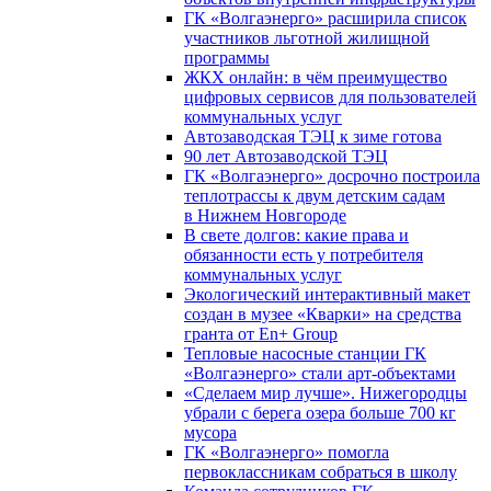
ГК «Волгаэнерго» расширила список
участников льготной жилищной
программы
ЖКХ онлайн: в чём преимущество
цифровых сервисов для пользователей
коммунальных услуг
Автозаводская ТЭЦ к зиме готова
90 лет Автозаводской ТЭЦ
ГК «Волгаэнерго» досрочно построила
теплотрассы к двум детским садам
в Нижнем Новгороде
В свете долгов: какие права и
обязанности есть у потребителя
коммунальных услуг
Экологический интерактивный макет
создан в музее «Кварки» на средства
гранта от En+ Group
Тепловые насосные станции ГК
«Волгаэнерго» стали арт-объектами
«Сделаем мир лучше». Нижегородцы
убрали с берега озера больше 700 кг
мусора
ГК «Волгаэнерго» помогла
первоклассникам собраться в школу