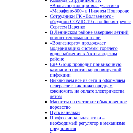
Команда сотрудников ГК
«Волгаэнерго» приняла участие в
«Марафоне-800» в Нижнем Новгороде
Сотрудники ГК «Волгаэнерго»
обсудили COVID-19 на online-встрече с
Сергеем Царенко
В Ленинском районе завершен летний
ремонт тепломагистрали
«Волгаэнерго» продолжает
модернизацию системы горячего
водоснабжения в Автозаводском
районе
En+ Group проводит прививочную
кампанию против коронавирусной
инфекции
Выключаем все из сети и оформляем
перерасчет: как нижегородцам
сэкономить на оплате электричества
летом
Магниты на счетчики: обыкновенное
воровство
Путь капельки
Профессиональная этика –
необходимый регулятор в механизме
предприятия