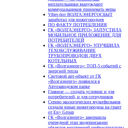
неплательщики вынуждают
коммунальщиков принимать меры
Viber-бот ВОЛГАЭНЕРГОСБЫТ
заработал для нижегородцев
ПО ФАКТУ ПОТРЕБЛЕНИЯ
ГК «ВОЛГАЭНЕРГО» ЗАПУСТИЛА
МОБИЛЬНОЕ ПРИЛОЖЕНИЕ ДЛЯ
ПОТРЕБИТЕЛЕЙ
ГК «ВОЛГАЭНЕРГО» УЛУЧШИЛА
ТЕХОБСЛУЖИВАНИЕ
ТРУБОПРОВОДОВ ДВУХ
КОТЕЛЬНЫХ
ГК «Волгаэнерго»: ТОП-5 событий с
энергией тепла
Световой арт-объект от ГК
«Волгаэнерго» появился в
Автозаводском парке
Главное — создать условия: и для
потребителей, и для сотрудников
Серию экологических мультфильмов
создали юные нижегородцы на грант
от En+ Group
ГК «Волгаэнерго» завершила
очередной этап модернизации
объектов внутренней инфраструктуры