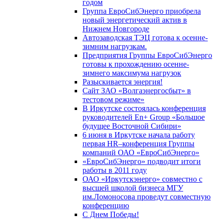
годом
Группа ЕвроСибЭнерго приобрела
новый энергетический актив в
Нижнем Новгороде
Автозаводская ТЭЦ готова к осенне-
зимним нагрузкам.
Предприятия Группы ЕвроСибЭнерго
готовы к прохождению осенне-
зимнего максимума нагрузок
Разыскивается энергия!
Сайт ЗАО «Волгаэнергосбыт» в
тестовом режиме»
В Иркутске состоялась конференция
руководителей En+ Group «Большое
будущее Восточной Сибири»
6 июня в Иркутске начала работу
первая HR–конференция Группы
компаний ОАО «ЕвроСибЭнерго»
«ЕвроСибЭнерго» подводит итоги
работы в 2011 году
ОАО «Иркутскэнерго» совместно с
высшей школой бизнеса МГУ
им.Ломоносова проведут совместную
конференцию
С Днем Победы!