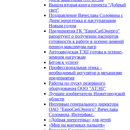
Вышла вторая книга проекта "Добрый
свет"
Поздравление Вячеслава Соломина с
Днем энергетика и наступающим
Новым годом
Предприятия ГК "ЕвроСибЭнерго"
рапортуют о получении паспортов
готовности к работе в осенне-зимний
период максимума нагр
Автозаводская ТЭЦ готова к осенне-
зимним нагрузкам
Бегом к успеху
Профессиональная этика –
необходимый регулятор в механизме
предприятия
Работы по пуску резервного
оборудования ООО "АТЭЦ"
Лучшие изобретатели Нижегородской
области
Интервью генерального директора
ОАО "ЕвроСибЭнеого" Вячеслава
Соломина, Интерфакс.
«Добрая энергетика» для детей
«Мир на кончиках пальцев»