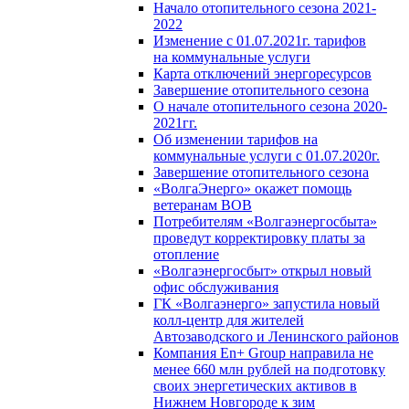
Начало отопительного сезона 2021-
2022
Изменение с 01.07.2021г. тарифов
на коммунальные услуги
Карта отключений энергоресурсов
Завершение отопительного сезона
О начале отопительного сезона 2020-
2021гг.
Об изменении тарифов на
коммунальные услуги с 01.07.2020г.
Завершение отопительного сезона
«ВолгаЭнерго» окажет помощь
ветеранам ВОВ
Потребителям «Волгаэнергосбыта»
проведут корректировку платы за
отопление
«Волгаэнергосбыт» открыл новый
офис обслуживания
ГК «Волгаэнерго» запустила новый
колл-центр для жителей
Автозаводского и Ленинского районов
Компания En+ Group направила не
менее 660 млн рублей на подготовку
своих энергетических активов в
Нижнем Новгороде к зим