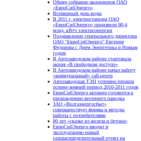
Общее собрание акционеров ОАО
«ЕвроСибЭнерго»
Всемирный день воды
В 2011 г. электростанции ОАО
«ЕвроСибЭнерго» произвели 80,4
млрд. кВтч электроэнергии
Поздравление генерального директора
ОАО "ЕвроСибЭнерго" Евгения
Федорова с Днем Энергетика и Новым
годом
В Автозаводском районе стартовала
акция «В свободном доступе»
В Автозаводском районе начал работу
«коммунальный» call-центр
Автозаводская ТЭЦ успешно прошла
осенне-зимний период 2010-2011 годов
ЕвроСибЭнерго активно готовится к
прохождению весеннего паводка
ЗАО «Волгаэнергосбыт»
совершенствует формы и методы
работы с потребителями
80 лет «сказке из железа и бетона»
ЕвроСибЭнерго вводит в
эксплуатацию новый
газораспределительный пункт на