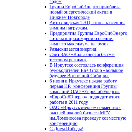
годом
Группа ЕвроСибЭнерго приобрела
новый энергетический актив в
Нижнем Новгороде
Автозаводская ТЭЦ готова к осенне-
зимним нагрузкам.
Предприятия Группы ЕвроСибЭнерго
готовы к прохождению осенне-
зимнего максимума нагрузок
Разыскивается энергия!
Сайт ЗАО «Волгаэнергосбыт» в
тестовом режиме»
В Иркутске состоялась конференция
руководителей En+ Group «Большое
будущее Восточной Сибири»
6 июня в Иркутске начала работу
первая HR–конференция Группы
компаний ОАО «ЕвроСибЭнерго»
«ЕвроСибЭнерго» подводит итоги
работы в 2011 году
ОАО «Иркутскэнерго» совместно с
высшей школой бизнеса МГУ
им.Ломоносова проведут совместную
конференцию
С Днем Победы!