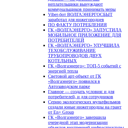
неплательщики вынуждают
коммунальщиков принимать меры
Viber-бот ВОЛГАЭНЕРГОСБЫТ
заработал для нижегородцев
ПО ФАКТУ ПОТРЕБЛЕНИЯ
ГК «ВОЛГАЭНЕРГО» ЗАПУСТИЛА
МОБИЛЬНОЕ ПРИЛОЖЕНИЕ ДЛЯ
ПОТРЕБИТЕЛЕЙ
ГК «ВОЛГАЭНЕРГО» УЛУЧШИЛА
ТЕХОБСЛУЖИВАНИЕ
ТРУБОПРОВОДОВ ДВУХ
КОТЕЛЬНЫХ
ГК «Волгаэнерго»: ТОП-5 событий с
энергией тепла
Световой арт-объект от ГК
«Волгаэнерго» появился в
Автозаводском парке
Главное — создать условия: и для
потребителей, и для сотрудников
Серию экологических мультфильмов
создали юные нижегородцы на грант
от En+ Group
ГК «Волгаэнерго» завершила
очередной этап модернизации
объектов внутренней инфраструктуры