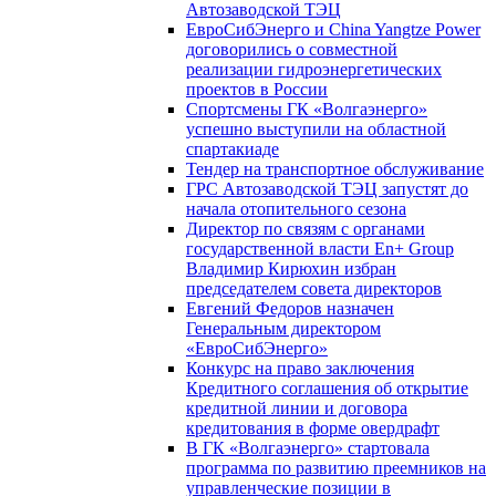
Автозаводской ТЭЦ
ЕвроСибЭнерго и China Yangtze Power
договорились о совместной
реализации гидроэнергетических
проектов в России
Спортсмены ГК «Волгаэнерго»
успешно выступили на областной
спартакиаде
Тендер на транспортное обслуживание
ГРС Автозаводской ТЭЦ запустят до
начала отопительного сезона
Директор по связям с органами
государственной власти En+ Group
Владимир Кирюхин избран
председателем совета директоров
Евгений Федоров назначен
Генеральным директором
«ЕвроСибЭнерго»
Конкурс на право заключения
Кредитного соглашения об открытие
кредитной линии и договора
кредитования в форме овердрафт
В ГК «Волгаэнерго» стартовала
программа по развитию преемников на
управленческие позиции в