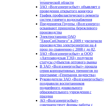
технической области
ЗАО «Волгаэнергосбыт» объявляет о
проведении открытого конкурса
График профилактического ремонта
систем горячего водоснабжения
Предприятия Группы «Волгаэнерго»
осваивают принципы бережливого
производства
Электростанции ОАО
"ЕвроСибЭнерго" в 2009 г увеличили
производство электроэнергии на 4
проц по сравнению с 2008 г до 82,
ЗАО «Волгаэнергосбыт» и ООО
«Автозаводская ТЭЦ» получили
статусы субъектов оптового рынка
В ЗАО «Волгаэнергосбыт» прошла
серия корпоративных тренингов по
программе «Генерация лидерства»
Руководители ЗАО «Волгаэнергосбыт»
поздравили воспитанников
подшефного дошкольного
образовательного учреждения с
праздни
АО «Волгаэнергосбыт»
совершенствует формы работы с