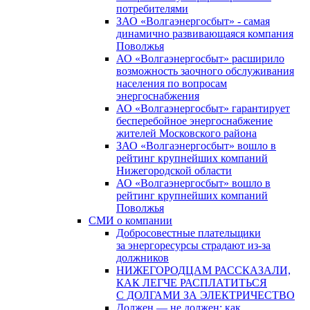
потребителями
ЗАО «Волгаэнергосбыт» - самая
динамично развивающаяся компания
Поволжья
АО «Волгаэнергосбыт» расширило
возможность заочного обслуживания
населения по вопросам
энергоснабжения
АО «Волгаэнергосбыт» гарантирует
бесперебойное энергоснабжение
жителей Московского района
ЗАО «Волгаэнергосбыт» вошло в
рейтинг крупнейших компаний
Нижегородской области
АО «Волгаэнергосбыт» вошло в
рейтинг крупнейших компаний
Поволжья
СМИ о компании
Добросовестные плательщики
за энергоресурсы страдают из-за
должников
НИЖЕГОРОДЦАМ РАССКАЗАЛИ,
КАК ЛЕГЧЕ РАСПЛАТИТЬСЯ
С ДОЛГАМИ ЗА ЭЛЕКТРИЧЕСТВО
Должен — не должен: как