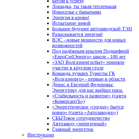
Бегом к успеху
Лошадка, ты такая тепленькая
Новоселье с барьерами
Энергия в крови!
Испытание зимой
Большое будущее автозаводской ТЭЦ
Разыскивается энергия!
ВЭС - новые мощности для новых
возможностей
Под надёжным крылом Подшефной
«ЕвроСибЭнерго» школе - 100 лет
«ЗАО Волгаэнергосбыт» приняло
участие в круглом столе
Команда лучших Туристы ГК
«Волгаэнерго» - первые в области
Денис и Евгений Федоровы:
Энергетику для нас выбрал папа.
«Стабильность и развитие» (газета
«КомерсантЪ»)
«Энергетическое «сердце» бьется
ровно» (газета «Автозаводец»)
СБЫТовое сотрудничество
Автозавод «энергичный»
Главный энергетик
Инструкции