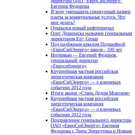
директора ОАО "ЕвроСибЭнерго"
Евгения Федорова
Я хочу уменьшить совокупный размер
платы за коммунальные услуги. Что
мне делать?
Открылся новый нефтепричал
Олег Дерипаска назначен генеральным
директором En+ Group
Под надёжным крылом Подшефной
«ЕвроСибЭнерго» школе - 100 лет
Интервью — Евгений Федоров,
генеральный директор
«Евросибэнерго»
Крупнейшая частная российская
энергетическая компания
«ЕвроСибЭнерго» — о ключевых
событиях 2012 года
Итоги акции «Стань Дедом Морозом»
Крупнейшая частная российская
энергетическая компания
«ЕвроСибЭнерго» — о ключевых
событиях 2012 года
Поздравление генерального директора
ОАО «ЕвроСибЭнерго» Евгения
Федорова с Днем Энергетика и Новым