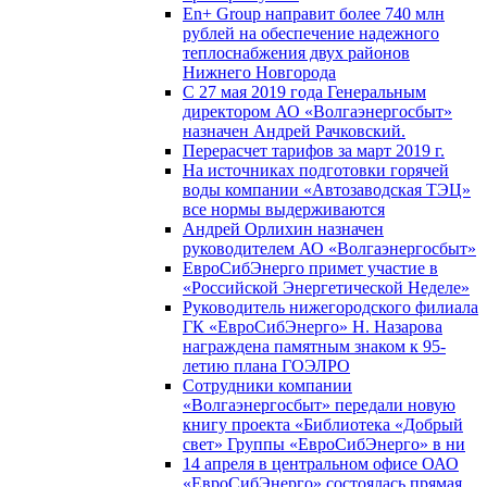
En+ Group направит более 740 млн
рублей на обеспечение надежного
теплоснабжения двух районов
Нижнего Новгорода
С 27 мая 2019 года Генеральным
директором АО «Волгаэнергосбыт»
назначен Андрей Рачковский.
Перерасчет тарифов за март 2019 г.
На источниках подготовки горячей
воды компании «Автозаводская ТЭЦ»
все нормы выдерживаются
Андрей Орлихин назначен
руководителем АО «Волгаэнергосбыт»
ЕвроСибЭнерго примет участие в
«Российской Энергетической Неделе»
Руководитель нижегородского филиала
ГК «ЕвроСибЭнерго» Н. Назарова
награждена памятным знаком к 95-
летию плана ГОЭЛРО
Сотрудники компании
«Волгаэнергосбыт» передали новую
книгу проекта «Библиотека «Добрый
свет» Группы «ЕвроСибЭнерго» в ни
14 апреля в центральном офисе ОАО
«ЕвроСибЭнерго» состоялась прямая