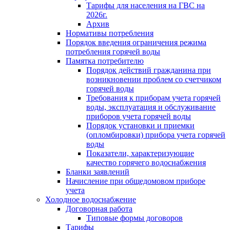
Тарифы для населения на ГВС на
2026г.
Архив
Нормативы потребления
Порядок введения ограничения режима
потребления горячей воды
Памятка потребителю
Порядок действий гражданина при
возникновении проблем со счетчиком
горячей воды
Требования к приборам учета горячей
воды, эксплуатация и обслуживание
приборов учета горячей воды
Порядок установки и приемки
(опломбировки) прибора учета горячей
воды
Показатели, характеризующие
качество горячего водоснабжения
Бланки заявлений
Начисление при общедомовом приборе
учета
Холодное водоснабжение
Договорная работа
Типовые формы договоров
Тарифы