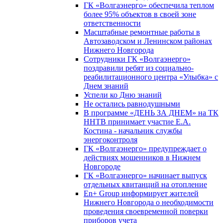
ГК «Волгаэнерго» обеспечила теплом
более 95% объектов в своей зоне
ответственности
Масштабные ремонтные работы в
Автозаводском и Ленинском районах
Нижнего Новгорода
Сотрудники ГК «Волгаэнерго»
поздравили ребят из социально-
реабилитационного центра «Улыбка» с
Днем знаний
Успели ко Дню знаний
Не остались равнодушными
В программе «ДЕНЬ ЗА ДНЕМ» на ТК
ННТВ принимает участие Е.А.
Костина - начальник службы
энергоконтроля
ГК «Волгаэнерго» предупреждает о
действиях мошенников в Нижнем
Новгороде
ГК «Волгаэнерго» начинает выпуск
отдельных квитанций на отопление
En+ Group информирует жителей
Нижнего Новгорода о необходимости
проведения своевременной поверки
приборов учета