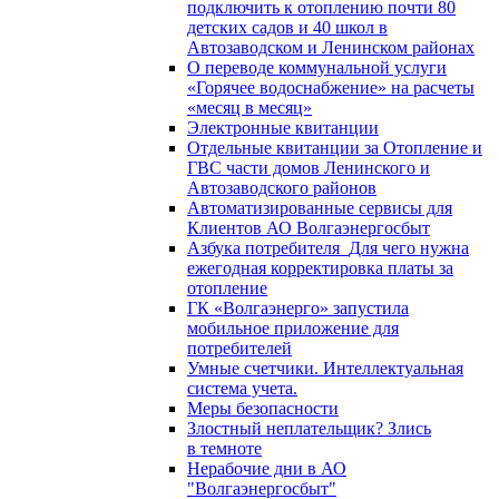
подключить к отоплению почти 80
детских садов и 40 школ в
Автозаводском и Ленинском районах
О переводе коммунальной услуги
«Горячее водоснабжение» на расчеты
«месяц в месяц»
Электронные квитанции
Отдельные квитанции за Отопление и
ГВС части домов Ленинского и
Автозаводского районов
Автоматизированные сервисы для
Клиентов АО Волгаэнергосбыт
Азбука потребителя_Для чего нужна
ежегодная корректировка платы за
отопление
ГК «Волгаэнерго» запустила
мобильное приложение для
потребителей
Умные счетчики. Интеллектуальная
система учета.
Меры безопасности
Злостный неплательщик? Злись
в темноте
Нерабочие дни в АО
"Волгаэнергосбыт"