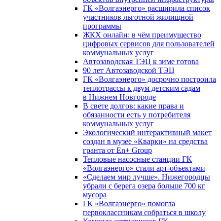
ГК «Волгаэнерго» расширила список
участников льготной жилищной
программы
ЖКХ онлайн: в чём преимущество
цифровых сервисов для пользователей
коммунальных услуг
Автозаводская ТЭЦ к зиме готова
90 лет Автозаводской ТЭЦ
ГК «Волгаэнерго» досрочно построила
теплотрассы к двум детским садам
в Нижнем Новгороде
В свете долгов: какие права и
обязанности есть у потребителя
коммунальных услуг
Экологический интерактивный макет
создан в музее «Кварки» на средства
гранта от En+ Group
Тепловые насосные станции ГК
«Волгаэнерго» стали арт-объектами
«Сделаем мир лучше». Нижегородцы
убрали с берега озера больше 700 кг
мусора
ГК «Волгаэнерго» помогла
первоклассникам собраться в школу