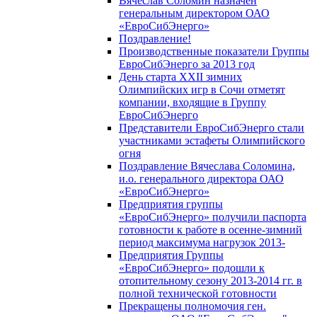
Вячеслав Соломин назначен
генеральным директором ОАО
«ЕвроСибЭнерго»
Поздравление!
Производственные показатели Группы
ЕвроСибЭнерго за 2013 год
День старта XXII зимних
Олимпийских игр в Сочи отметят
компании, входящие в Группу
ЕвроСибЭнерго
Представители ЕвроСибЭнерго стали
участниками эстафеты Олимпийского
огня
Поздравление Вячеслава Соломина,
и.о. генерального директора ОАО
«ЕвроСибЭнерго»
Предприятия группы
«ЕвроСибЭнерго» получили паспорта
готовности к работе в осенне-зимний
период максимума нагрузок 2013-
Предприятия Группы
«ЕвроСибЭнерго» подошли к
отопительному сезону 2013-2014 гг. в
полной технической готовности
Прекращены полномочия ген.