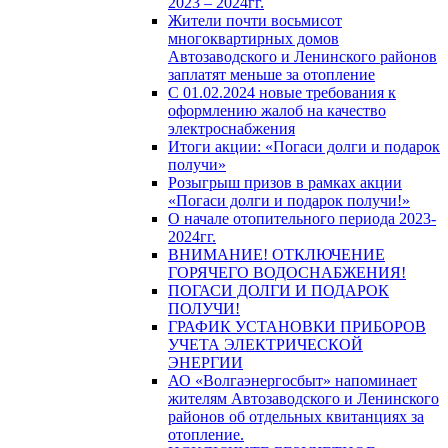
2023 – 2024гг.
Жители почти восьмисот
многоквартирных домов
Автозаводского и Ленинского районов
заплатят меньше за отопление
С 01.02.2024 новые требования к
оформлению жалоб на качество
электроснабжения
Итоги акции: «Погаси долги и подарок
получи»
Розыгрыш призов в рамках акции
«Погаси долги и подарок получи!»
О начале отопительного периода 2023-
2024гг.
ВНИМАНИЕ! ОТКЛЮЧЕНИЕ
ГОРЯЧЕГО ВОДОСНАБЖЕНИЯ!
ПОГАСИ ДОЛГИ И ПОДАРОК
ПОЛУЧИ!
ГРАФИК УСТАНОВКИ ПРИБОРОВ
УЧЕТА ЭЛЕКТРИЧЕСКОЙ
ЭНЕРГИИ
АО «Волгаэнергосбыт» напоминает
жителям Автозаводского и Ленинского
районов об отдельных квитанциях за
отопление.