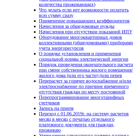
количества проживающих)
Что делать если нет возможности оплатить
всю сумму сразу
Применение повышающих коэффициентов
Начисления за общедомовые нужды
Начисления при отсутствии показаний ИПУ
Оборудование многоквартирных домов
коллективными (общедомовыми) приборами
учета энергоресурсов
О порядке установления и применения
социальной нормы электрической энергии
Порядок проведения окончательного расчета
при смене собственника жилого помещения/
жилого дома (или его части) (или перев
Перерасчет за горячее водоснабжение и/или
электроснабжение по причине временного
отсутствия граждан по месту постоянной
Перепрограммирование многотарифных
счетчиков
Запись на прием
Переход с 01.06.2019г. на систему расчетов
месяц в месяц с печатью отдельного
платежного документа для граждан,
проживаю
Уменьшение совокупного размера платежа