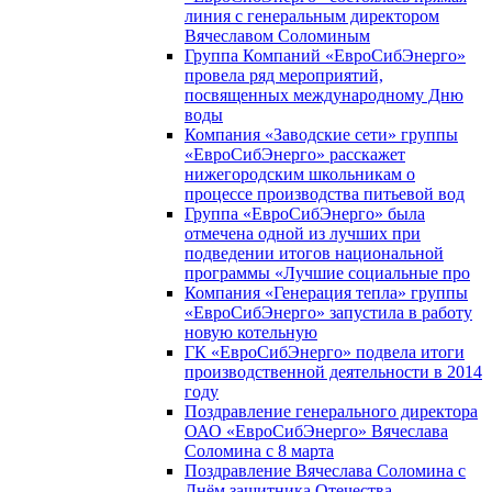
линия с генеральным директором
Вячеславом Соломиным
Группа Компаний «ЕвроСибЭнерго»
провела ряд мероприятий,
посвященных международному Дню
воды
Компания «Заводские сети» группы
«ЕвроСибЭнерго» расскажет
нижегородским школьникам о
процессе производства питьевой вод
Группа «ЕвроСибЭнерго» была
отмечена одной из лучших при
подведении итогов национальной
программы «Лучшие социальные про
Компания «Генерация тепла» группы
«ЕвроСибЭнерго» запустила в работу
новую котельную
ГК «ЕвроСибЭнерго» подвела итоги
производственной деятельности в 2014
году
Поздравление генерального директора
ОАО «ЕвроСибЭнерго» Вячеслава
Соломина с 8 марта
Поздравление Вячеслава Соломина с
Днём защитника Отечества