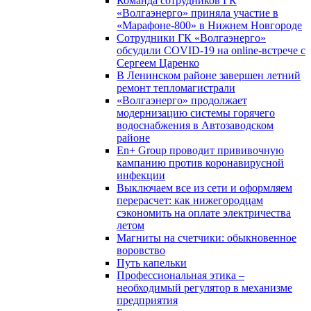
Команда сотрудников ГК
«Волгаэнерго» приняла участие в
«Марафоне-800» в Нижнем Новгороде
Сотрудники ГК «Волгаэнерго»
обсудили COVID-19 на online-встрече с
Сергеем Царенко
В Ленинском районе завершен летний
ремонт тепломагистрали
«Волгаэнерго» продолжает
модернизацию системы горячего
водоснабжения в Автозаводском
районе
En+ Group проводит прививочную
кампанию против коронавирусной
инфекции
Выключаем все из сети и оформляем
перерасчет: как нижегородцам
сэкономить на оплате электричества
летом
Магниты на счетчики: обыкновенное
воровство
Путь капельки
Профессиональная этика –
необходимый регулятор в механизме
предприятия