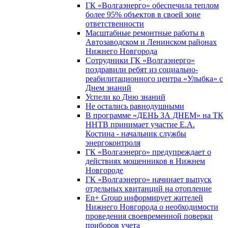
ГК «Волгаэнерго» обеспечила теплом
более 95% объектов в своей зоне
ответственности
Масштабные ремонтные работы в
Автозаводском и Ленинском районах
Нижнего Новгорода
Сотрудники ГК «Волгаэнерго»
поздравили ребят из социально-
реабилитационного центра «Улыбка» с
Днем знаний
Успели ко Дню знаний
Не остались равнодушными
В программе «ДЕНЬ ЗА ДНЕМ» на ТК
ННТВ принимает участие Е.А.
Костина - начальник службы
энергоконтроля
ГК «Волгаэнерго» предупреждает о
действиях мошенников в Нижнем
Новгороде
ГК «Волгаэнерго» начинает выпуск
отдельных квитанций на отопление
En+ Group информирует жителей
Нижнего Новгорода о необходимости
проведения своевременной поверки
приборов учета