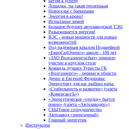
Бегом к успеху
Лошадка, ты такая тепленькая
Новоселье с барьерами
Энергия в крови!
Испытание зимой
Большое будущее автозаводской ТЭЦ
Разыскивается энергия!
ВЭС - новые мощности для новых
возможностей
Под надёжным крылом Подшефной
«ЕвроСибЭнерго» школе - 100 лет
«ЗАО Волгаэнергосбыт» приняло
участие в круглом столе
Команда лучших Туристы ГК
«Волгаэнерго» - первые в области
Денис и Евгений Федоровы:
Энергетику для нас выбрал папа.
«Стабильность и развитие» (газета
«КомерсантЪ»)
«Энергетическое «сердце» бьется
ровно» (газета «Автозаводец»)
СБЫТовое сотрудничество
Автозавод «энергичный»
Главный энергетик
Инструкции