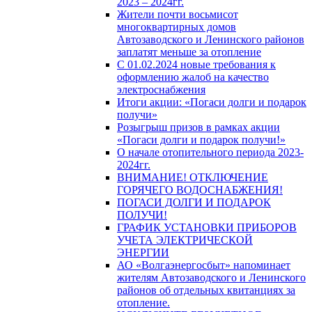
2023 – 2024гг.
Жители почти восьмисот
многоквартирных домов
Автозаводского и Ленинского районов
заплатят меньше за отопление
С 01.02.2024 новые требования к
оформлению жалоб на качество
электроснабжения
Итоги акции: «Погаси долги и подарок
получи»
Розыгрыш призов в рамках акции
«Погаси долги и подарок получи!»
О начале отопительного периода 2023-
2024гг.
ВНИМАНИЕ! ОТКЛЮЧЕНИЕ
ГОРЯЧЕГО ВОДОСНАБЖЕНИЯ!
ПОГАСИ ДОЛГИ И ПОДАРОК
ПОЛУЧИ!
ГРАФИК УСТАНОВКИ ПРИБОРОВ
УЧЕТА ЭЛЕКТРИЧЕСКОЙ
ЭНЕРГИИ
АО «Волгаэнергосбыт» напоминает
жителям Автозаводского и Ленинского
районов об отдельных квитанциях за
отопление.