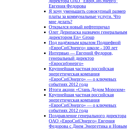
директора ОАО "ЕвроСибЭнерго"
Евгения Федорова
Я хочу уменьшить совокупный размер
платы за коммунальные услуги. Что
мне делать?
Открылся новый нефтепричал
Олег Дерипаска назначен генеральным
директором En+ Group
Под надёжным крылом Подшефной
«ЕвроСибЭнерго» школе - 100 лет
Интервью — Евгений Федоров,
генеральный директор
«Евросибэнерго»
Крупнейшая частная российская
энергетическая компания
«ЕвроСибЭнерго» — о ключевых
событиях 2012 года
Итоги акции «Стань Дедом Морозом»
Крупнейшая частная российская
энергетическая компания
«ЕвроСибЭнерго» — о ключевых
событиях 2012 года
Поздравление генерального директора
ОАО «ЕвроСибЭнерго» Евгения
Федорова с Днем Энергетика и Новым