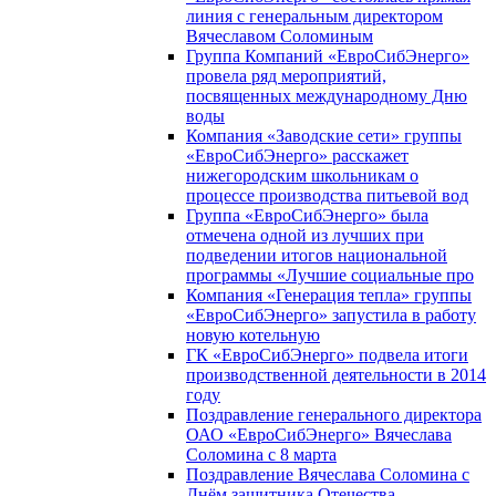
линия с генеральным директором
Вячеславом Соломиным
Группа Компаний «ЕвроСибЭнерго»
провела ряд мероприятий,
посвященных международному Дню
воды
Компания «Заводские сети» группы
«ЕвроСибЭнерго» расскажет
нижегородским школьникам о
процессе производства питьевой вод
Группа «ЕвроСибЭнерго» была
отмечена одной из лучших при
подведении итогов национальной
программы «Лучшие социальные про
Компания «Генерация тепла» группы
«ЕвроСибЭнерго» запустила в работу
новую котельную
ГК «ЕвроСибЭнерго» подвела итоги
производственной деятельности в 2014
году
Поздравление генерального директора
ОАО «ЕвроСибЭнерго» Вячеслава
Соломина с 8 марта
Поздравление Вячеслава Соломина с
Днём защитника Отечества