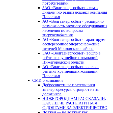
потребителями
ЗАО «Волгаэнергосбыт» - самая
динамично развивающаяся компания
Поволжья
АО «Волгаэнергосбыт» расширило
возможность заочного обслуживания
населения по вопросам
энергоснабжения
АО «Волгаэнергосбыт» гарантирует
бесперебойное энергоснабжение
жителей Московского района
ЗАО «Волгаэнергосбыт» вошло в
рейтинг крупнейших компаний
Нижегородской области
АО «Волгаэнергосбыт» вошло в
рейтинг крупнейших компаний
Поволжья
СМИ о компании
Добросовестные плательщики
за энергоресурсы страдают из-за
должников
НИЖЕГОРОДЦАМ РАССКАЗАЛИ,
КАК ЛЕГЧЕ РАСПЛАТИТЬСЯ
С ДОЛГАМИ ЗА ЭЛЕКТРИЧЕСТВО
Должен — не должен: как