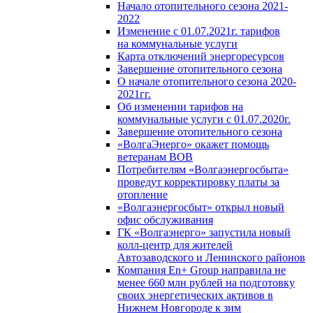
Начало отопительного сезона 2021-
2022
Изменение с 01.07.2021г. тарифов
на коммунальные услуги
Карта отключений энергоресурсов
Завершение отопительного сезона
О начале отопительного сезона 2020-
2021гг.
Об изменении тарифов на
коммунальные услуги с 01.07.2020г.
Завершение отопительного сезона
«ВолгаЭнерго» окажет помощь
ветеранам ВОВ
Потребителям «Волгаэнергосбыта»
проведут корректировку платы за
отопление
«Волгаэнергосбыт» открыл новый
офис обслуживания
ГК «Волгаэнерго» запустила новый
колл-центр для жителей
Автозаводского и Ленинского районов
Компания En+ Group направила не
менее 660 млн рублей на подготовку
своих энергетических активов в
Нижнем Новгороде к зим