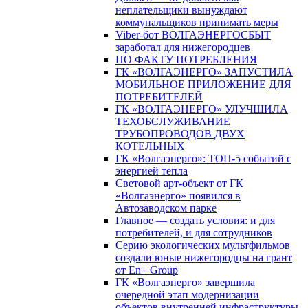
неплательщики вынуждают
коммунальщиков принимать меры
Viber-бот ВОЛГАЭНЕРГОСБЫТ
заработал для нижегородцев
ПО ФАКТУ ПОТРЕБЛЕНИЯ
ГК «ВОЛГАЭНЕРГО» ЗАПУСТИЛА
МОБИЛЬНОЕ ПРИЛОЖЕНИЕ ДЛЯ
ПОТРЕБИТЕЛЕЙ
ГК «ВОЛГАЭНЕРГО» УЛУЧШИЛА
ТЕХОБСЛУЖИВАНИЕ
ТРУБОПРОВОДОВ ДВУХ
КОТЕЛЬНЫХ
ГК «Волгаэнерго»: ТОП-5 событий с
энергией тепла
Световой арт-объект от ГК
«Волгаэнерго» появился в
Автозаводском парке
Главное — создать условия: и для
потребителей, и для сотрудников
Серию экологических мультфильмов
создали юные нижегородцы на грант
от En+ Group
ГК «Волгаэнерго» завершила
очередной этап модернизации
объектов внутренней инфраструктуры