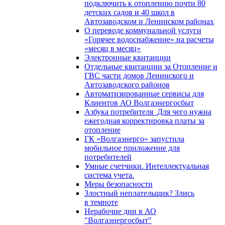
подключить к отоплению почти 80
детских садов и 40 школ в
Автозаводском и Ленинском районах
О переводе коммунальной услуги
«Горячее водоснабжение» на расчеты
«месяц в месяц»
Электронные квитанции
Отдельные квитанции за Отопление и
ГВС части домов Ленинского и
Автозаводского районов
Автоматизированные сервисы для
Клиентов АО Волгаэнергосбыт
Азбука потребителя_Для чего нужна
ежегодная корректировка платы за
отопление
ГК «Волгаэнерго» запустила
мобильное приложение для
потребителей
Умные счетчики. Интеллектуальная
система учета.
Меры безопасности
Злостный неплательщик? Злись
в темноте
Нерабочие дни в АО
"Волгаэнергосбыт"