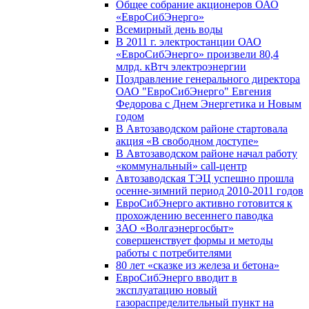
Общее собрание акционеров ОАО
«ЕвроСибЭнерго»
Всемирный день воды
В 2011 г. электростанции ОАО
«ЕвроСибЭнерго» произвели 80,4
млрд. кВтч электроэнергии
Поздравление генерального директора
ОАО "ЕвроСибЭнерго" Евгения
Федорова с Днем Энергетика и Новым
годом
В Автозаводском районе стартовала
акция «В свободном доступе»
В Автозаводском районе начал работу
«коммунальный» call-центр
Автозаводская ТЭЦ успешно прошла
осенне-зимний период 2010-2011 годов
ЕвроСибЭнерго активно готовится к
прохождению весеннего паводка
ЗАО «Волгаэнергосбыт»
совершенствует формы и методы
работы с потребителями
80 лет «сказке из железа и бетона»
ЕвроСибЭнерго вводит в
эксплуатацию новый
газораспределительный пункт на