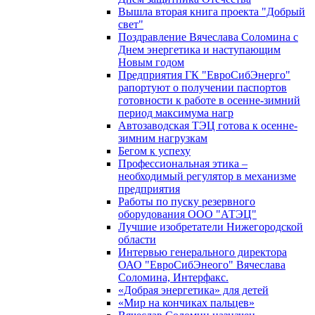
Вышла вторая книга проекта "Добрый
свет"
Поздравление Вячеслава Соломина с
Днем энергетика и наступающим
Новым годом
Предприятия ГК "ЕвроСибЭнерго"
рапортуют о получении паспортов
готовности к работе в осенне-зимний
период максимума нагр
Автозаводская ТЭЦ готова к осенне-
зимним нагрузкам
Бегом к успеху
Профессиональная этика –
необходимый регулятор в механизме
предприятия
Работы по пуску резервного
оборудования ООО "АТЭЦ"
Лучшие изобретатели Нижегородской
области
Интервью генерального директора
ОАО "ЕвроСибЭнеого" Вячеслава
Соломина, Интерфакс.
«Добрая энергетика» для детей
«Мир на кончиках пальцев»