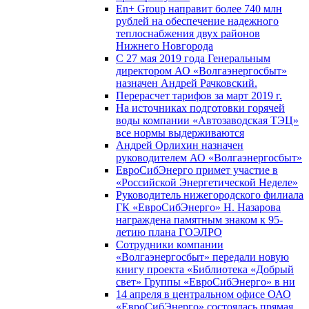
En+ Group направит более 740 млн
рублей на обеспечение надежного
теплоснабжения двух районов
Нижнего Новгорода
С 27 мая 2019 года Генеральным
директором АО «Волгаэнергосбыт»
назначен Андрей Рачковский.
Перерасчет тарифов за март 2019 г.
На источниках подготовки горячей
воды компании «Автозаводская ТЭЦ»
все нормы выдерживаются
Андрей Орлихин назначен
руководителем АО «Волгаэнергосбыт»
ЕвроСибЭнерго примет участие в
«Российской Энергетической Неделе»
Руководитель нижегородского филиала
ГК «ЕвроСибЭнерго» Н. Назарова
награждена памятным знаком к 95-
летию плана ГОЭЛРО
Сотрудники компании
«Волгаэнергосбыт» передали новую
книгу проекта «Библиотека «Добрый
свет» Группы «ЕвроСибЭнерго» в ни
14 апреля в центральном офисе ОАО
«ЕвроСибЭнерго» состоялась прямая