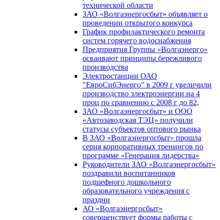
технической области
ЗАО «Волгаэнергосбыт» объявляет о
проведении открытого конкурса
График профилактического ремонта
систем горячего водоснабжения
Предприятия Группы «Волгаэнерго»
осваивают принципы бережливого
производства
Электростанции ОАО
"ЕвроСибЭнерго" в 2009 г увеличили
производство электроэнергии на 4
проц по сравнению с 2008 г до 82,
ЗАО «Волгаэнергосбыт» и ООО
«Автозаводская ТЭЦ» получили
статусы субъектов оптового рынка
В ЗАО «Волгаэнергосбыт» прошла
серия корпоративных тренингов по
программе «Генерация лидерства»
Руководители ЗАО «Волгаэнергосбыт»
поздравили воспитанников
подшефного дошкольного
образовательного учреждения с
праздни
АО «Волгаэнергосбыт»
совершенствует формы работы с