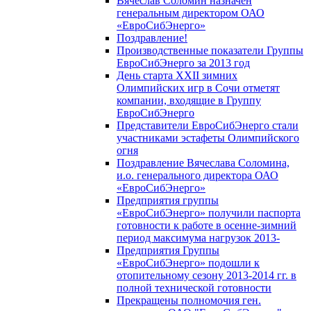
Вячеслав Соломин назначен
генеральным директором ОАО
«ЕвроСибЭнерго»
Поздравление!
Производственные показатели Группы
ЕвроСибЭнерго за 2013 год
День старта XXII зимних
Олимпийских игр в Сочи отметят
компании, входящие в Группу
ЕвроСибЭнерго
Представители ЕвроСибЭнерго стали
участниками эстафеты Олимпийского
огня
Поздравление Вячеслава Соломина,
и.о. генерального директора ОАО
«ЕвроСибЭнерго»
Предприятия группы
«ЕвроСибЭнерго» получили паспорта
готовности к работе в осенне-зимний
период максимума нагрузок 2013-
Предприятия Группы
«ЕвроСибЭнерго» подошли к
отопительному сезону 2013-2014 гг. в
полной технической готовности
Прекращены полномочия ген.