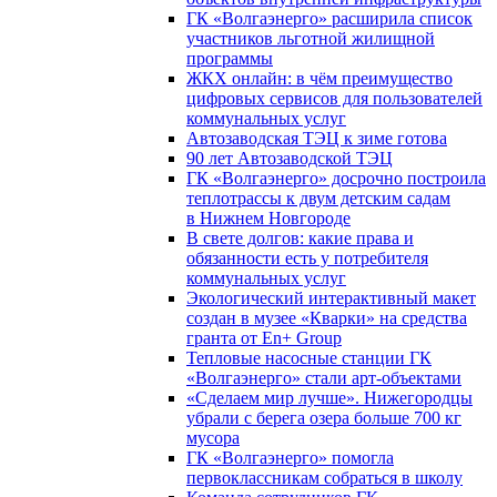
ГК «Волгаэнерго» расширила список
участников льготной жилищной
программы
ЖКХ онлайн: в чём преимущество
цифровых сервисов для пользователей
коммунальных услуг
Автозаводская ТЭЦ к зиме готова
90 лет Автозаводской ТЭЦ
ГК «Волгаэнерго» досрочно построила
теплотрассы к двум детским садам
в Нижнем Новгороде
В свете долгов: какие права и
обязанности есть у потребителя
коммунальных услуг
Экологический интерактивный макет
создан в музее «Кварки» на средства
гранта от En+ Group
Тепловые насосные станции ГК
«Волгаэнерго» стали арт-объектами
«Сделаем мир лучше». Нижегородцы
убрали с берега озера больше 700 кг
мусора
ГК «Волгаэнерго» помогла
первоклассникам собраться в школу