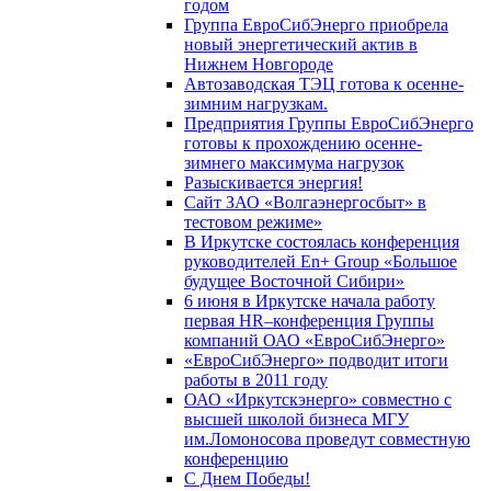
годом
Группа ЕвроСибЭнерго приобрела
новый энергетический актив в
Нижнем Новгороде
Автозаводская ТЭЦ готова к осенне-
зимним нагрузкам.
Предприятия Группы ЕвроСибЭнерго
готовы к прохождению осенне-
зимнего максимума нагрузок
Разыскивается энергия!
Сайт ЗАО «Волгаэнергосбыт» в
тестовом режиме»
В Иркутске состоялась конференция
руководителей En+ Group «Большое
будущее Восточной Сибири»
6 июня в Иркутске начала работу
первая HR–конференция Группы
компаний ОАО «ЕвроСибЭнерго»
«ЕвроСибЭнерго» подводит итоги
работы в 2011 году
ОАО «Иркутскэнерго» совместно с
высшей школой бизнеса МГУ
им.Ломоносова проведут совместную
конференцию
С Днем Победы!