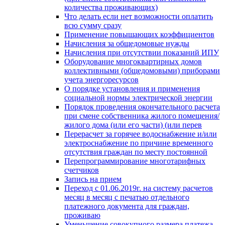
количества проживающих)
Что делать если нет возможности оплатить
всю сумму сразу
Применение повышающих коэффициентов
Начисления за общедомовые нужды
Начисления при отсутствии показаний ИПУ
Оборудование многоквартирных домов
коллективными (общедомовыми) приборами
учета энергоресурсов
О порядке установления и применения
социальной нормы электрической энергии
Порядок проведения окончательного расчета
при смене собственника жилого помещения/
жилого дома (или его части) (или перев
Перерасчет за горячее водоснабжение и/или
электроснабжение по причине временного
отсутствия граждан по месту постоянной
Перепрограммирование многотарифных
счетчиков
Запись на прием
Переход с 01.06.2019г. на систему расчетов
месяц в месяц с печатью отдельного
платежного документа для граждан,
проживаю
Уменьшение совокупного размера платежа