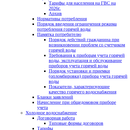
Тарифы для населения на ГВС на
2026г.
Архив
Нормативы потребления
Порядок введения ограничения режима
потребления горячей воды
Памятка потребителю
Порядок действий гражданина при
возникновении проблем со счетчиком
горячей воды
Требования к приборам учета горячей
воды, эксплуатация и обслуживание
приборов учета горячей воды
Порядок установки и приемки
(опломбировки) прибора учета горячей
воды
Показатели, характеризующие
качество горячего водоснабжения
Бланки заявлений
Начисление при общедомовом приборе
учета
Холодное водоснабжение
Договорная работа
Типовые формы договоров
Тарифы