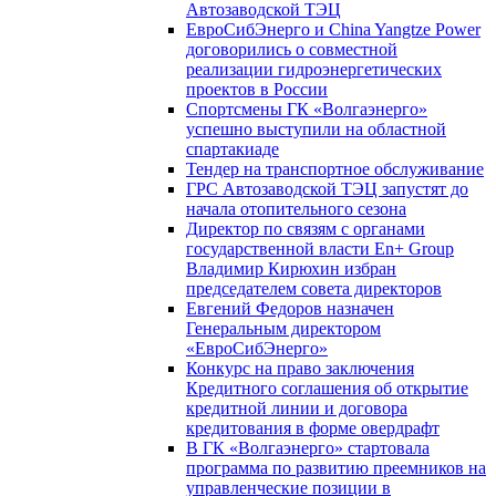
Автозаводской ТЭЦ
ЕвроСибЭнерго и China Yangtze Power
договорились о совместной
реализации гидроэнергетических
проектов в России
Спортсмены ГК «Волгаэнерго»
успешно выступили на областной
спартакиаде
Тендер на транспортное обслуживание
ГРС Автозаводской ТЭЦ запустят до
начала отопительного сезона
Директор по связям с органами
государственной власти En+ Group
Владимир Кирюхин избран
председателем совета директоров
Евгений Федоров назначен
Генеральным директором
«ЕвроСибЭнерго»
Конкурс на право заключения
Кредитного соглашения об открытие
кредитной линии и договора
кредитования в форме овердрафт
В ГК «Волгаэнерго» стартовала
программа по развитию преемников на
управленческие позиции в