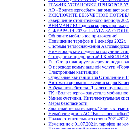
ГРАФИК УСТАНОВКИ ПРИБОРОВ У
АО «Волгаэнергосбыт» напоминает жите
ИСКЛЮЧИТЕ БЕЗУЧЕТНОЕ ПОТРЕБ
Завершение отопительного периода 2022
ВНИМАНИЕ! Годовая корректировка разм
С ФЕВРАЛЯ 2023г. ПЛАТА ЗА ОТО
Обновите мобильное приложение!
Повышение тарифов в 1 декабря 2022г.
Системы теплоснабжения Автозаводског
Нижегородские студенты получили стип
Сотрудники предприятий ГК «ВОЛГАЭНЕ
En+Group планирует досрочно подключи
О переводе коммунальной услуги «Горяч
Электронные квитанции
Отдельные квитанции за Отопление и Г
Автоматизированные сервисы для Клие
Азбука потребителя_Для чего нужна еже
ГК «Волгаэнерго» запустила мобильное
Умные счетчики. Интеллектуальная сист
Меры безопасности
Злостный неплательщик? Злись в темно
Нерабочие дни в АО "Волгаэнергосбыт
Начало отопительного сезона 2021-2022
Изменение с 01.07.2021г. тарифов на к