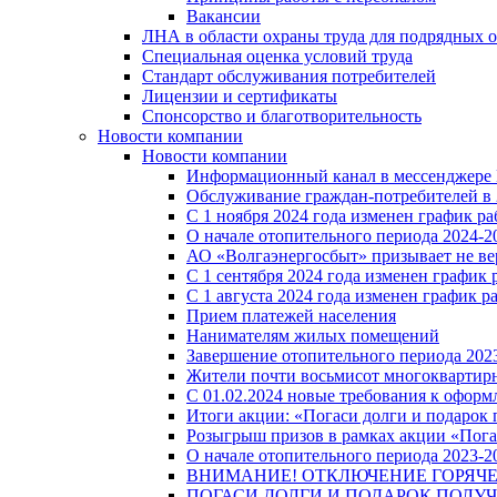
Вакансии
ЛНА в области охраны труда для подрядных 
Специальная оценка условий труда
Стандарт обслуживания потребителей
Лицензии и сертификаты
Спонсорство и благотворительность
Новости компании
Новости компании
Информационный канал в мессенджере
Обслуживание граждан-потребителей в 
С 1 ноября 2024 года изменен график 
О начале отопительного периода 2024-20
АО «Волгаэнергосбыт» призывает не ве
С 1 сентября 2024 года изменен графи
С 1 августа 2024 года изменен график 
Прием платежей населения
Нанимателям жилых помещений
Завершение отопительного периода 2023
Жители почти восьмисот многоквартирн
С 01.02.2024 новые требования к оформ
Итоги акции: «Погаси долги и подарок
Розыгрыш призов в рамках акции «Пога
О начале отопительного периода 2023-20
ВНИМАНИЕ! ОТКЛЮЧЕНИЕ ГОРЯЧ
ПОГАСИ ДОЛГИ И ПОДАРОК ПОЛУЧ