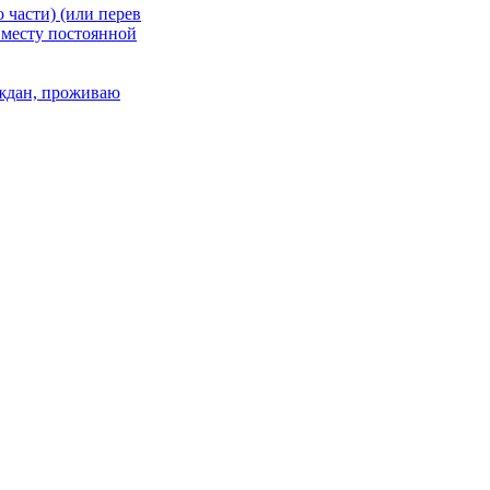
 части) (или перев
 месту постоянной
раждан, проживаю