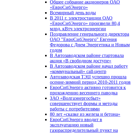
Общее собрание акционеров ОАО
«ЕвроСибЭнерго»
Всемирный день воды
В 2011 г. электростанции ОАО
«ЕвроСибЭнерго» произвели 80,4
млрд. кВтч электроэнергии
Поздравление генерального директора
ОАО "ЕвроСибЭнерго" Евгения
Федорова с Днем Энергетика и Новым
годом
В Автозаводском районе стартовала
акция «В свободном доступе»
В Автозаводском районе начал работу
«коммунальный» call-центр
Автозаводская ТЭЦ успешно прошла
осенне-зимний период 2010-2011 годов
ЕвроСибЭнерго активно готовится к
прохождению весеннего паводка
ЗАО «Волгаэнергосбыт»
совершенствует формы и методы
работы с потребителями
80 лет «сказке из железа и бетона»
ЕвроСибЭнерго вводит в
эксплуатацию новый
газораспределительный пункт на