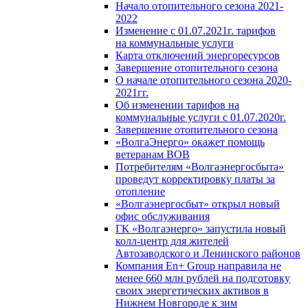
Начало отопительного сезона 2021-
2022
Изменение с 01.07.2021г. тарифов
на коммунальные услуги
Карта отключений энергоресурсов
Завершение отопительного сезона
О начале отопительного сезона 2020-
2021гг.
Об изменении тарифов на
коммунальные услуги с 01.07.2020г.
Завершение отопительного сезона
«ВолгаЭнерго» окажет помощь
ветеранам ВОВ
Потребителям «Волгаэнергосбыта»
проведут корректировку платы за
отопление
«Волгаэнергосбыт» открыл новый
офис обслуживания
ГК «Волгаэнерго» запустила новый
колл-центр для жителей
Автозаводского и Ленинского районов
Компания En+ Group направила не
менее 660 млн рублей на подготовку
своих энергетических активов в
Нижнем Новгороде к зим