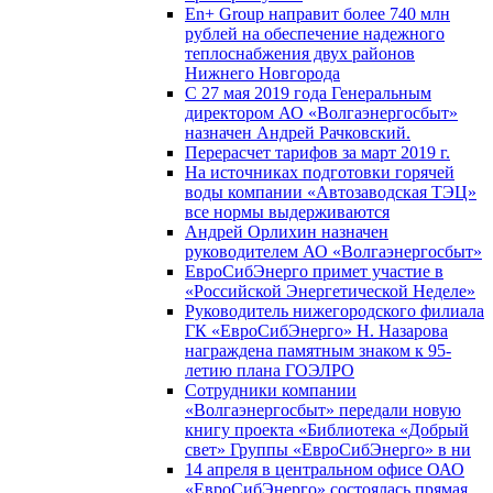
En+ Group направит более 740 млн
рублей на обеспечение надежного
теплоснабжения двух районов
Нижнего Новгорода
С 27 мая 2019 года Генеральным
директором АО «Волгаэнергосбыт»
назначен Андрей Рачковский.
Перерасчет тарифов за март 2019 г.
На источниках подготовки горячей
воды компании «Автозаводская ТЭЦ»
все нормы выдерживаются
Андрей Орлихин назначен
руководителем АО «Волгаэнергосбыт»
ЕвроСибЭнерго примет участие в
«Российской Энергетической Неделе»
Руководитель нижегородского филиала
ГК «ЕвроСибЭнерго» Н. Назарова
награждена памятным знаком к 95-
летию плана ГОЭЛРО
Сотрудники компании
«Волгаэнергосбыт» передали новую
книгу проекта «Библиотека «Добрый
свет» Группы «ЕвроСибЭнерго» в ни
14 апреля в центральном офисе ОАО
«ЕвроСибЭнерго» состоялась прямая