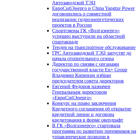
Автозаводской ТЭЦ
ЕвроСибЭнерго и China Yangtze Power
договорились о совместной
реализации гидроэнергетических
проектов в России
Спортсмены ГК «Волгаэнерго»
успешно выступили на областной
спартакиаде
Тендер на транспортное обслуживание
ГРС Автозаводской ТЭЦ запустят до
начала отопительного сезона
Директор по связям с органами
государственной власти En+ Group
Владимир Кирюхин избран
председателем совета директоров
Евгений Федоров назначен
Генеральным директором
«ЕвроСибЭнерго»
Конкурс на право заключения
Кредитного соглашения об открытие
кредитной линии и договора
кредитования в форме овердрафт
В ГК «Волгаэнерго» стартовала
программа по развитию преемников на
управленческие позиции в