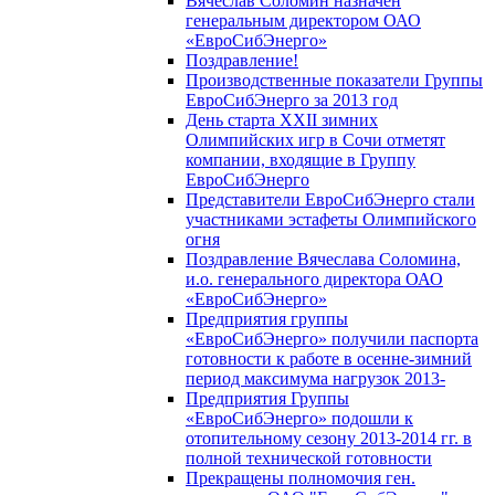
Вячеслав Соломин назначен
генеральным директором ОАО
«ЕвроСибЭнерго»
Поздравление!
Производственные показатели Группы
ЕвроСибЭнерго за 2013 год
День старта XXII зимних
Олимпийских игр в Сочи отметят
компании, входящие в Группу
ЕвроСибЭнерго
Представители ЕвроСибЭнерго стали
участниками эстафеты Олимпийского
огня
Поздравление Вячеслава Соломина,
и.о. генерального директора ОАО
«ЕвроСибЭнерго»
Предприятия группы
«ЕвроСибЭнерго» получили паспорта
готовности к работе в осенне-зимний
период максимума нагрузок 2013-
Предприятия Группы
«ЕвроСибЭнерго» подошли к
отопительному сезону 2013-2014 гг. в
полной технической готовности
Прекращены полномочия ген.