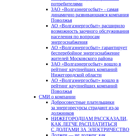
потребителями
ЗАО «Волгаэнергосбыт» - самая
динамично развивающаяся компания
Поволжья
АО «Волгаэнергосбыт» расширило
возможность заочного обслуживания
населения по вопросам
энергоснабжения
АО «Волгаэнергосбыт» гарантирует
бесперебойное энергоснабжение
жителей Московского района
ЗАО «Волгаэнергосбыт» вошло в
рейтинг крупнейших компаний
Нижегородской области
АО «Волгаэнергосбыт» вошло в
рейтинг крупнейших компаний
Поволжья
СМИ о компании
Добросовестные плательщики
за энергоресурсы страдают из-за
должников
НИЖЕГОРОДЦАМ РАССКАЗАЛИ,
КАК ЛЕГЧЕ РАСПЛАТИТЬСЯ
С ДОЛГАМИ ЗА ЭЛЕКТРИЧЕСТВО
Должен — не должен: как