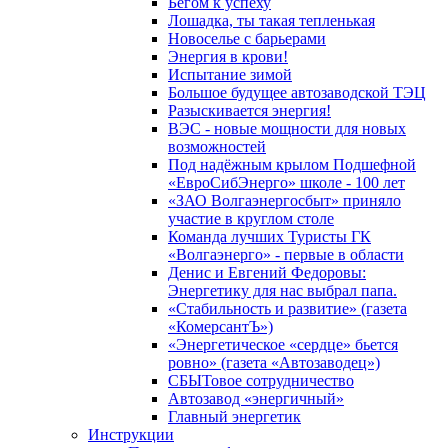
Бегом к успеху
Лошадка, ты такая тепленькая
Новоселье с барьерами
Энергия в крови!
Испытание зимой
Большое будущее автозаводской ТЭЦ
Разыскивается энергия!
ВЭС - новые мощности для новых
возможностей
Под надёжным крылом Подшефной
«ЕвроСибЭнерго» школе - 100 лет
«ЗАО Волгаэнергосбыт» приняло
участие в круглом столе
Команда лучших Туристы ГК
«Волгаэнерго» - первые в области
Денис и Евгений Федоровы:
Энергетику для нас выбрал папа.
«Стабильность и развитие» (газета
«КомерсантЪ»)
«Энергетическое «сердце» бьется
ровно» (газета «Автозаводец»)
СБЫТовое сотрудничество
Автозавод «энергичный»
Главный энергетик
Инструкции