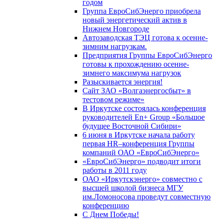
годом
Группа ЕвроСибЭнерго приобрела
новый энергетический актив в
Нижнем Новгороде
Автозаводская ТЭЦ готова к осенне-
зимним нагрузкам.
Предприятия Группы ЕвроСибЭнерго
готовы к прохождению осенне-
зимнего максимума нагрузок
Разыскивается энергия!
Сайт ЗАО «Волгаэнергосбыт» в
тестовом режиме»
В Иркутске состоялась конференция
руководителей En+ Group «Большое
будущее Восточной Сибири»
6 июня в Иркутске начала работу
первая HR–конференция Группы
компаний ОАО «ЕвроСибЭнерго»
«ЕвроСибЭнерго» подводит итоги
работы в 2011 году
ОАО «Иркутскэнерго» совместно с
высшей школой бизнеса МГУ
им.Ломоносова проведут совместную
конференцию
С Днем Победы!