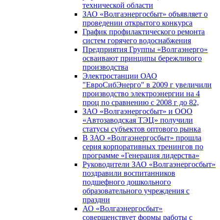
технической области
ЗАО «Волгаэнергосбыт» объявляет о
проведении открытого конкурса
График профилактического ремонта
систем горячего водоснабжения
Предприятия Группы «Волгаэнерго»
осваивают принципы бережливого
производства
Электростанции ОАО
"ЕвроСибЭнерго" в 2009 г увеличили
производство электроэнергии на 4
проц по сравнению с 2008 г до 82,
ЗАО «Волгаэнергосбыт» и ООО
«Автозаводская ТЭЦ» получили
статусы субъектов оптового рынка
В ЗАО «Волгаэнергосбыт» прошла
серия корпоративных тренингов по
программе «Генерация лидерства»
Руководители ЗАО «Волгаэнергосбыт»
поздравили воспитанников
подшефного дошкольного
образовательного учреждения с
праздни
АО «Волгаэнергосбыт»
совершенствует формы работы с