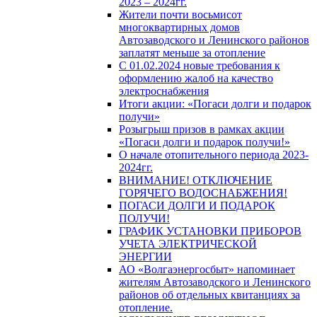
2023 – 2024гг.
Жители почти восьмисот
многоквартирных домов
Автозаводского и Ленинского районов
заплатят меньше за отопление
С 01.02.2024 новые требования к
оформлению жалоб на качество
электроснабжения
Итоги акции: «Погаси долги и подарок
получи»
Розыгрыш призов в рамках акции
«Погаси долги и подарок получи!»
О начале отопительного периода 2023-
2024гг.
ВНИМАНИЕ! ОТКЛЮЧЕНИЕ
ГОРЯЧЕГО ВОДОСНАБЖЕНИЯ!
ПОГАСИ ДОЛГИ И ПОДАРОК
ПОЛУЧИ!
ГРАФИК УСТАНОВКИ ПРИБОРОВ
УЧЕТА ЭЛЕКТРИЧЕСКОЙ
ЭНЕРГИИ
АО «Волгаэнергосбыт» напоминает
жителям Автозаводского и Ленинского
районов об отдельных квитанциях за
отопление.