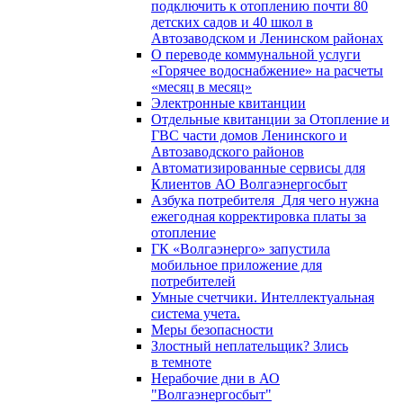
подключить к отоплению почти 80
детских садов и 40 школ в
Автозаводском и Ленинском районах
О переводе коммунальной услуги
«Горячее водоснабжение» на расчеты
«месяц в месяц»
Электронные квитанции
Отдельные квитанции за Отопление и
ГВС части домов Ленинского и
Автозаводского районов
Автоматизированные сервисы для
Клиентов АО Волгаэнергосбыт
Азбука потребителя_Для чего нужна
ежегодная корректировка платы за
отопление
ГК «Волгаэнерго» запустила
мобильное приложение для
потребителей
Умные счетчики. Интеллектуальная
система учета.
Меры безопасности
Злостный неплательщик? Злись
в темноте
Нерабочие дни в АО
"Волгаэнергосбыт"