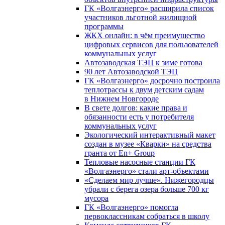
ГК «Волгаэнерго» расширила список
участников льготной жилищной
программы
ЖКХ онлайн: в чём преимущество
цифровых сервисов для пользователей
коммунальных услуг
Автозаводская ТЭЦ к зиме готова
90 лет Автозаводской ТЭЦ
ГК «Волгаэнерго» досрочно построила
теплотрассы к двум детским садам
в Нижнем Новгороде
В свете долгов: какие права и
обязанности есть у потребителя
коммунальных услуг
Экологический интерактивный макет
создан в музее «Кварки» на средства
гранта от En+ Group
Тепловые насосные станции ГК
«Волгаэнерго» стали арт-объектами
«Сделаем мир лучше». Нижегородцы
убрали с берега озера больше 700 кг
мусора
ГК «Волгаэнерго» помогла
первоклассникам собраться в школу