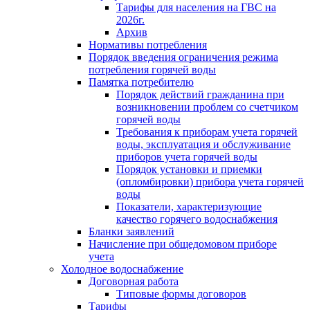
Тарифы для населения на ГВС на
2026г.
Архив
Нормативы потребления
Порядок введения ограничения режима
потребления горячей воды
Памятка потребителю
Порядок действий гражданина при
возникновении проблем со счетчиком
горячей воды
Требования к приборам учета горячей
воды, эксплуатация и обслуживание
приборов учета горячей воды
Порядок установки и приемки
(опломбировки) прибора учета горячей
воды
Показатели, характеризующие
качество горячего водоснабжения
Бланки заявлений
Начисление при общедомовом приборе
учета
Холодное водоснабжение
Договорная работа
Типовые формы договоров
Тарифы