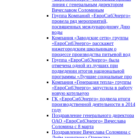
линия с генеральным директором
Вячеславом Соломиным
Группа Компаний «ЕвроСибЭнерго»
провела ряд мероприятий,
посвященных международному Дню
воды
Компания «Заводские сети» группы
«ЕвроСибЭнерго» расскажет
нижегородским школьникам о
процессе производства питьевой вод
Группа «ЕвроСибЭнерго» была
отмечена одной из лучших при
подведении итогов национальной
программы «Лучшие социальные про
Компания «Генерация тепла» группы
«ЕвроСибЭнерго» запустила в работу
новую котельную
ГК «ЕвроСибЭнерго» подвела итоги
производственной деятельности в 2014
году
Поздравление генерального директора
ОАО «ЕвроСибЭнерго» Вячеслава
Соломина с 8 марта
Поздравление Вячеслава Соломина с
Днём защитника Отечества