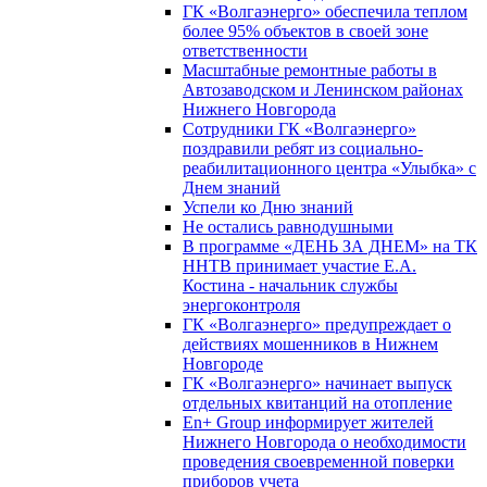
ГК «Волгаэнерго» обеспечила теплом
более 95% объектов в своей зоне
ответственности
Масштабные ремонтные работы в
Автозаводском и Ленинском районах
Нижнего Новгорода
Сотрудники ГК «Волгаэнерго»
поздравили ребят из социально-
реабилитационного центра «Улыбка» с
Днем знаний
Успели ко Дню знаний
Не остались равнодушными
В программе «ДЕНЬ ЗА ДНЕМ» на ТК
ННТВ принимает участие Е.А.
Костина - начальник службы
энергоконтроля
ГК «Волгаэнерго» предупреждает о
действиях мошенников в Нижнем
Новгороде
ГК «Волгаэнерго» начинает выпуск
отдельных квитанций на отопление
En+ Group информирует жителей
Нижнего Новгорода о необходимости
проведения своевременной поверки
приборов учета