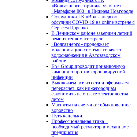
Команда сотрудников ГК
«Волгаэнерго» приняла участие в
«Марафоне-800» в Нижнем Новгороде
Сотрудники ГК «Волгаэнерго»
обсудили COVID-19 на online-встрече с
Сергеем Царенко
В Ленинском районе завершен летний
ремонт тепломагистрали
«Волгаэнерго» продолжает
модернизацию системы горячего
водоснабжения в Автозаводском
районе
En+ Group проводит прививочную
кампанию против коронавирусной
инфекции
Выключаем все из сети и оформляем
перерасчет: как нижегородцам
сэкономить на оплате электричества
летом
Магниты на счетчики: обыкновенное
воровство
Путь капельки
Профессиональная этика –
необходимый регулятор в механизме
предприятия