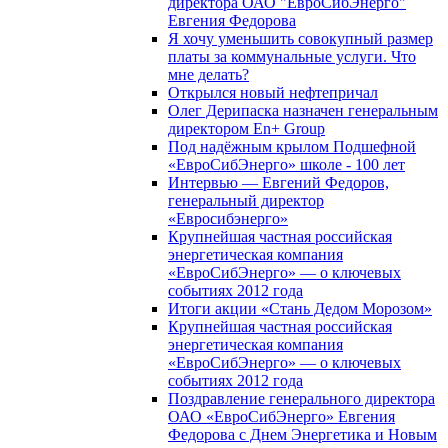
директора ОАО "ЕвроСибЭнерго"
Евгения Федорова
Я хочу уменьшить совокупный размер
платы за коммунальные услуги. Что
мне делать?
Открылся новый нефтепричал
Олег Дерипаска назначен генеральным
директором En+ Group
Под надёжным крылом Подшефной
«ЕвроСибЭнерго» школе - 100 лет
Интервью — Евгений Федоров,
генеральный директор
«Евросибэнерго»
Крупнейшая частная российская
энергетическая компания
«ЕвроСибЭнерго» — о ключевых
событиях 2012 года
Итоги акции «Стань Дедом Морозом»
Крупнейшая частная российская
энергетическая компания
«ЕвроСибЭнерго» — о ключевых
событиях 2012 года
Поздравление генерального директора
ОАО «ЕвроСибЭнерго» Евгения
Федорова с Днем Энергетика и Новым