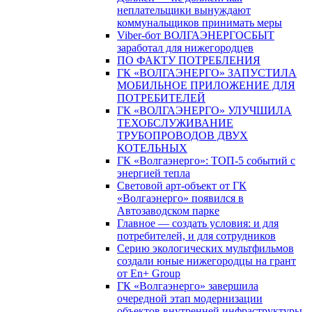
неплательщики вынуждают
коммунальщиков принимать меры
Viber-бот ВОЛГАЭНЕРГОСБЫТ
заработал для нижегородцев
ПО ФАКТУ ПОТРЕБЛЕНИЯ
ГК «ВОЛГАЭНЕРГО» ЗАПУСТИЛА
МОБИЛЬНОЕ ПРИЛОЖЕНИЕ ДЛЯ
ПОТРЕБИТЕЛЕЙ
ГК «ВОЛГАЭНЕРГО» УЛУЧШИЛА
ТЕХОБСЛУЖИВАНИЕ
ТРУБОПРОВОДОВ ДВУХ
КОТЕЛЬНЫХ
ГК «Волгаэнерго»: ТОП-5 событий с
энергией тепла
Световой арт-объект от ГК
«Волгаэнерго» появился в
Автозаводском парке
Главное — создать условия: и для
потребителей, и для сотрудников
Серию экологических мультфильмов
создали юные нижегородцы на грант
от En+ Group
ГК «Волгаэнерго» завершила
очередной этап модернизации
объектов внутренней инфраструктуры