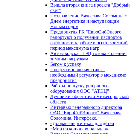
Вышла вторая книга проекта "Добрый
свет"
Поздравление Вячеслава Соломина с
Днем энергетика и наступающим
Новым годом
Предприятия ГК "ЕвроСибЭнерго"
рапортуют о получении паспортов
готовности к работе в осенне-зимний
период максимума нагр
Автозаводская ТЭЦ готова к осенне-
зимним нагрузкам
Бегом к успеху
Профессиональная этика –
необходимый регулятор в механизме
предприятия
Работы по пуску резервного
оборудования ООО "АТЭЦ"
Лучшие изобретатели Нижегородской
области
Интервью генерального директора
ОАО "ЕвроСибЭнеого" Вячеслава
Соломина, Интерфакс.
«Добрая энергетика» для детей
«Мир на кончиках пальцев»