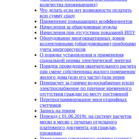
количества проживающих)
Что делать если нет возможности оплатить
всю сумму сразу
Применение повышающих коэффициентов
Начисления за общедомовые нужды
Начисления при отсутствии показаний ИПУ
Оборудование многоквартирных домов
коллективными (общедомовыми) приборами
учета энергоресурсов
О порядке установления и применения
социальной нормы электрической энергии
Порядок проведения окончательного расчета
при смене собственника жилого помещения/
жилого дома (или его части) (или перев
Перерасчет за горячее водоснабжение и/или
электроснабжение по причине временного
отсутствия граждан по месту постоянной
Перепрограммирование многотарифных
счетчиков
Запись на прием
Переход с 01.06.2019г. на систему расчетов
месяц в месяц с печатью отдельного
платежного документа для граждан,
проживаю
Уменьшение совокупного размера платежа