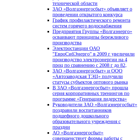
технической области
ЗАО «Волгаэнергосбыт» объявляет о
проведении открытого конкурса
График профилактического ремонта
систем горячего водоснабжения
Предприятия Группы «Волгаэнерго»
осваивают принципы бережливого
производства
Электростанции ОАО
"ЕвроСибЭнерго" в 2009 г увеличили
производство электроэнергии на 4
проц по сравнению с 2008 г до 82,
ЗАО «Волгаэнергосбыт» и ООО
«Автозаводская ТЭЦ» получили
статусы субъектов оптового рынка
В ЗАО «Волгаэнергосбыт» прошла
серия корпоративных тренингов по
программе «Генерация лидерства»
Руководители ЗАО «Волгаэнергосбыт»
поздравили воспитанников
подшефного дошкольного
образовательного учреждения с
праздни
АО «Волгаэнергосбыт»
совершенствует формы работы с