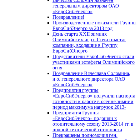
Вячеслав Соломин назначен
генеральным директором ОАО
«ЕвроСибЭнерго»
Поздравление!
Производственные показатели Группы
ЕвроСибЭнерго за 2013 год
День старта XXII зимних
Олимпийских игр в Сочи отметят
компании, входящие в Группу
ЕвроСибЭнерго
Представители ЕвроСибЭнерго стали
участниками эстафеты Олимпийского
огня
Поздравление Вячеслава Соломина,
и.о. генерального директора ОАО
«ЕвроСибЭнерго»
Предприятия группы
«ЕвроСибЭнерго» получили паспорта
готовности к работе в осенне-зимний
период максимума нагрузок 2013-
Предприятия Группы
«ЕвроСибЭнерго» подошли к
отопительному сезону 2013-2014 гг. в
полной технической готовности
Прекращены полномочия ген.