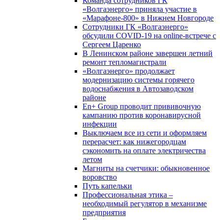
Команда сотрудников ГК
«Волгаэнерго» приняла участие в
«Марафоне-800» в Нижнем Новгороде
Сотрудники ГК «Волгаэнерго»
обсудили COVID-19 на online-встрече с
Сергеем Царенко
В Ленинском районе завершен летний
ремонт тепломагистрали
«Волгаэнерго» продолжает
модернизацию системы горячего
водоснабжения в Автозаводском
районе
En+ Group проводит прививочную
кампанию против коронавирусной
инфекции
Выключаем все из сети и оформляем
перерасчет: как нижегородцам
сэкономить на оплате электричества
летом
Магниты на счетчики: обыкновенное
воровство
Путь капельки
Профессиональная этика –
необходимый регулятор в механизме
предприятия