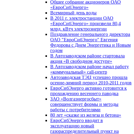
Общее собрание акционеров ОАО
«ЕвроСибЭнерго»
Всемирный день воды
В 2011 г. электростанции ОАО
«ЕвроСибЭнерго» произвели 80,4
млрд. кВтч электроэнергии
Поздравление генерального директора
ОАО "ЕвроСибЭнерго" Евгения
Федорова с Днем Энергетика и Новым
годом
В Автозаводском районе стартовала
акция «В свободном доступе»
В Автозаводском районе начал работу
«коммунальный» call-центр
Автозаводская ТЭЦ успешно прошла
осенне-зимний период 2010-2011 годов
ЕвроСибЭнерго активно готовится к
прохождению весеннего паводка
ЗАО «Волгаэнергосбыт»
совершенствует формы и методы
работы с потребителями
80 лет «сказке из железа и бетона»
ЕвроСибЭнерго вводит в
эксплуатацию новый
газораспределительный пункт на