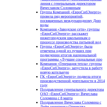
линия с генеральным директором
Вячеславом Соломиным
Группа Компаний «ЕвроСибЭнерго»
провела ряд мероприятий,
посвященных международному Дню
воды
Компания «Заводские сети» группы
«ЕвроСибЭнерго» расскажет
нижегородским школьникам о
процессе производства питьевой вод
Группа «ЕвроСибЭнерго» была
отмечена одной из лучших при
подведении итогов национальной
программы «Лучшие социальные про
Компания «Генерация тепла» группы
«ЕвроСибЭнерго» запустила в работу
новую котельную
ГК «ЕвроСибЭнерго» подвела итоги
производственной деятельности в 2014
году
Поздравление генерального директора
ОАО «ЕвроСибЭнерго» Вячеслава
Соломина с 8 марта
Поздравление Вячеслава Соломина с
Днём защитника Отечества