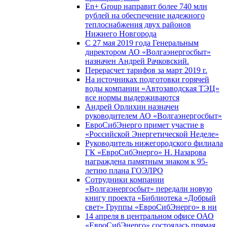
En+ Group направит более 740 млн
рублей на обеспечение надежного
теплоснабжения двух районов
Нижнего Новгорода
С 27 мая 2019 года Генеральным
директором АО «Волгаэнергосбыт»
назначен Андрей Рачковский.
Перерасчет тарифов за март 2019 г.
На источниках подготовки горячей
воды компании «Автозаводская ТЭЦ»
все нормы выдерживаются
Андрей Орлихин назначен
руководителем АО «Волгаэнергосбыт»
ЕвроСибЭнерго примет участие в
«Российской Энергетической Неделе»
Руководитель нижегородского филиала
ГК «ЕвроСибЭнерго» Н. Назарова
награждена памятным знаком к 95-
летию плана ГОЭЛРО
Сотрудники компании
«Волгаэнергосбыт» передали новую
книгу проекта «Библиотека «Добрый
свет» Группы «ЕвроСибЭнерго» в ни
14 апреля в центральном офисе ОАО
«ЕвроСибЭнерго» состоялась прямая