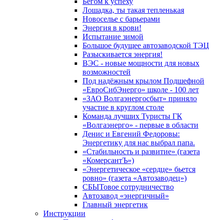
Бегом к успеху
Лошадка, ты такая тепленькая
Новоселье с барьерами
Энергия в крови!
Испытание зимой
Большое будущее автозаводской ТЭЦ
Разыскивается энергия!
ВЭС - новые мощности для новых
возможностей
Под надёжным крылом Подшефной
«ЕвроСибЭнерго» школе - 100 лет
«ЗАО Волгаэнергосбыт» приняло
участие в круглом столе
Команда лучших Туристы ГК
«Волгаэнерго» - первые в области
Денис и Евгений Федоровы:
Энергетику для нас выбрал папа.
«Стабильность и развитие» (газета
«КомерсантЪ»)
«Энергетическое «сердце» бьется
ровно» (газета «Автозаводец»)
СБЫТовое сотрудничество
Автозавод «энергичный»
Главный энергетик
Инструкции