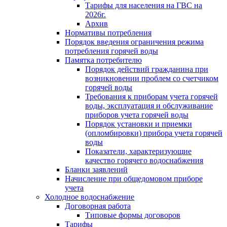
Тарифы для населения на ГВС на
2026г.
Архив
Нормативы потребления
Порядок введения ограничения режима
потребления горячей воды
Памятка потребителю
Порядок действий гражданина при
возникновении проблем со счетчиком
горячей воды
Требования к приборам учета горячей
воды, эксплуатация и обслуживание
приборов учета горячей воды
Порядок установки и приемки
(опломбировки) прибора учета горячей
воды
Показатели, характеризующие
качество горячего водоснабжения
Бланки заявлений
Начисление при общедомовом приборе
учета
Холодное водоснабжение
Договорная работа
Типовые формы договоров
Тарифы