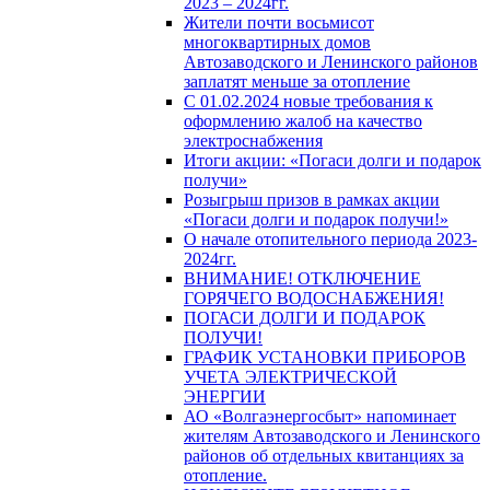
2023 – 2024гг.
Жители почти восьмисот
многоквартирных домов
Автозаводского и Ленинского районов
заплатят меньше за отопление
С 01.02.2024 новые требования к
оформлению жалоб на качество
электроснабжения
Итоги акции: «Погаси долги и подарок
получи»
Розыгрыш призов в рамках акции
«Погаси долги и подарок получи!»
О начале отопительного периода 2023-
2024гг.
ВНИМАНИЕ! ОТКЛЮЧЕНИЕ
ГОРЯЧЕГО ВОДОСНАБЖЕНИЯ!
ПОГАСИ ДОЛГИ И ПОДАРОК
ПОЛУЧИ!
ГРАФИК УСТАНОВКИ ПРИБОРОВ
УЧЕТА ЭЛЕКТРИЧЕСКОЙ
ЭНЕРГИИ
АО «Волгаэнергосбыт» напоминает
жителям Автозаводского и Ленинского
районов об отдельных квитанциях за
отопление.