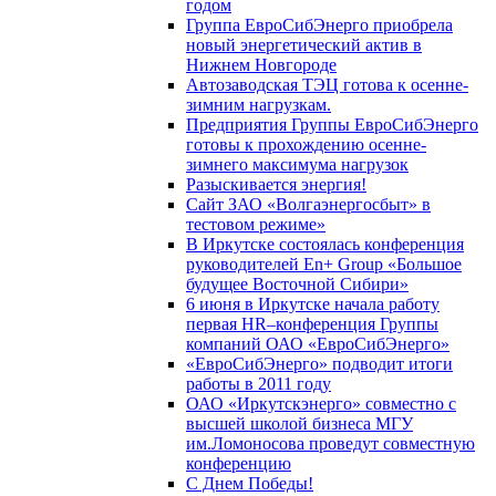
годом
Группа ЕвроСибЭнерго приобрела
новый энергетический актив в
Нижнем Новгороде
Автозаводская ТЭЦ готова к осенне-
зимним нагрузкам.
Предприятия Группы ЕвроСибЭнерго
готовы к прохождению осенне-
зимнего максимума нагрузок
Разыскивается энергия!
Сайт ЗАО «Волгаэнергосбыт» в
тестовом режиме»
В Иркутске состоялась конференция
руководителей En+ Group «Большое
будущее Восточной Сибири»
6 июня в Иркутске начала работу
первая HR–конференция Группы
компаний ОАО «ЕвроСибЭнерго»
«ЕвроСибЭнерго» подводит итоги
работы в 2011 году
ОАО «Иркутскэнерго» совместно с
высшей школой бизнеса МГУ
им.Ломоносова проведут совместную
конференцию
С Днем Победы!