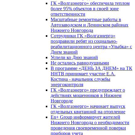
ГК «Волгаэнерго» обеспечила теплом
более 95% объектов в своей зоне
ответственности
Масштабные ремонтные работы в
Автозаводском и Ленинском районах
Нижнего Новгорода
Сотрудники ГК «Волгаэнерго»
поздравили ребят из социально-
реабилитационного центра «Улыбка» с
Днем знаний
Успели ко Дню знаний
Не остались равнодушными
В программе «ДЕНЬ ЗА ДНЕМ» на ТК
ННТВ принимает участие Е.А.
Костина - начальник службы
энергоконтроля
ГК «Волгаэнерго» предупреждает о
действиях мошенников в Нижнем
Новгороде
ГК «Волгаэнерго» начинает выпуск
отдельных квитанций на отопление
En+ Group информирует жителей
Нижнего Новгорода о необходимости
проведения своевременной поверки
приборов учета