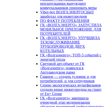
неплательщики вынуждают
коммунальщиков принимать меры
Viber-бот ВОЛГАЭНЕРГОСБЫТ
заработал для нижегородцев
ПО ФАКТУ ПОТРЕБЛЕНИЯ
ГК «ВОЛГАЭНЕРГО» ЗАПУСТИЛА
МОБИЛЬНОЕ ПРИЛОЖЕНИЕ ДЛЯ
ПОТРЕБИТЕЛЕЙ
ГК «ВОЛГАЭНЕРГО» УЛУЧШИЛА
ТЕХОБСЛУЖИВАНИЕ
ТРУБОПРОВОДОВ ДВУХ
КОТЕЛЬНЫХ
ГК «Волгаэнерго»: ТОП-5 событий с
энергией тепла
Световой арт-объект от ГК
«Волгаэнерго» появился в
Автозаводском парке
Главное — создать условия: и для
потребителей, и для сотрудников
Серию экологических мультфильмов
создали юные нижегородцы на грант
от En+ Group
ГК «Волгаэнерго» завершила
очередной этап модернизации
объектов внутренней инфраструктуры