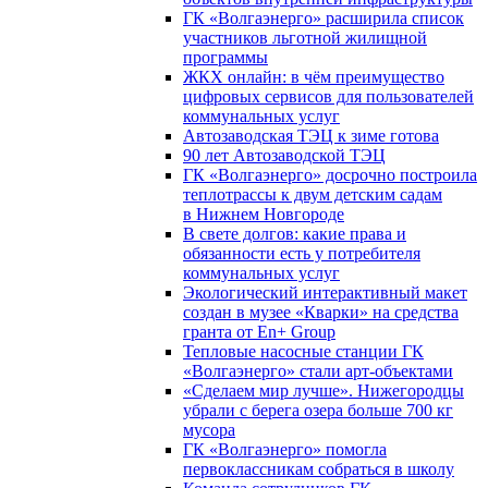
ГК «Волгаэнерго» расширила список
участников льготной жилищной
программы
ЖКХ онлайн: в чём преимущество
цифровых сервисов для пользователей
коммунальных услуг
Автозаводская ТЭЦ к зиме готова
90 лет Автозаводской ТЭЦ
ГК «Волгаэнерго» досрочно построила
теплотрассы к двум детским садам
в Нижнем Новгороде
В свете долгов: какие права и
обязанности есть у потребителя
коммунальных услуг
Экологический интерактивный макет
создан в музее «Кварки» на средства
гранта от En+ Group
Тепловые насосные станции ГК
«Волгаэнерго» стали арт-объектами
«Сделаем мир лучше». Нижегородцы
убрали с берега озера больше 700 кг
мусора
ГК «Волгаэнерго» помогла
первоклассникам собраться в школу