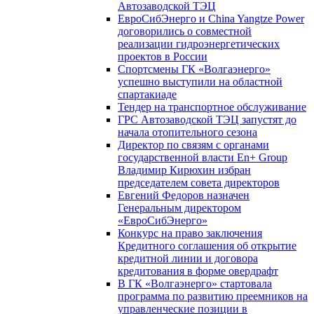
Автозаводской ТЭЦ
ЕвроСибЭнерго и China Yangtze Power
договорились о совместной
реализации гидроэнергетических
проектов в России
Спортсмены ГК «Волгаэнерго»
успешно выступили на областной
спартакиаде
Тендер на транспортное обслуживание
ГРС Автозаводской ТЭЦ запустят до
начала отопительного сезона
Директор по связям с органами
государственной власти En+ Group
Владимир Кирюхин избран
председателем совета директоров
Евгений Федоров назначен
Генеральным директором
«ЕвроСибЭнерго»
Конкурс на право заключения
Кредитного соглашения об открытие
кредитной линии и договора
кредитования в форме овердрафт
В ГК «Волгаэнерго» стартовала
программа по развитию преемников на
управленческие позиции в