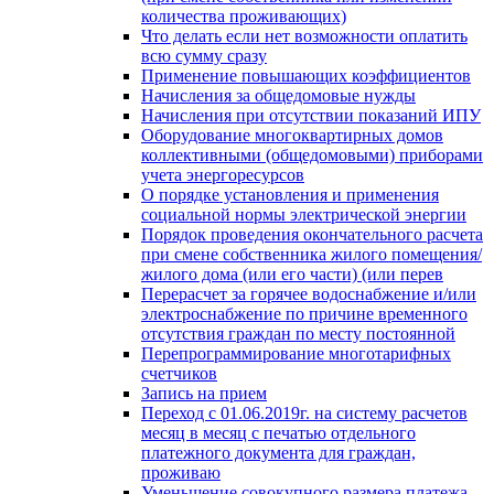
количества проживающих)
Что делать если нет возможности оплатить
всю сумму сразу
Применение повышающих коэффициентов
Начисления за общедомовые нужды
Начисления при отсутствии показаний ИПУ
Оборудование многоквартирных домов
коллективными (общедомовыми) приборами
учета энергоресурсов
О порядке установления и применения
социальной нормы электрической энергии
Порядок проведения окончательного расчета
при смене собственника жилого помещения/
жилого дома (или его части) (или перев
Перерасчет за горячее водоснабжение и/или
электроснабжение по причине временного
отсутствия граждан по месту постоянной
Перепрограммирование многотарифных
счетчиков
Запись на прием
Переход с 01.06.2019г. на систему расчетов
месяц в месяц с печатью отдельного
платежного документа для граждан,
проживаю
Уменьшение совокупного размера платежа