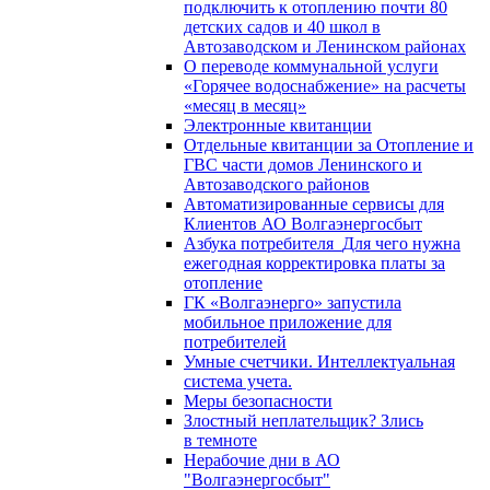
подключить к отоплению почти 80
детских садов и 40 школ в
Автозаводском и Ленинском районах
О переводе коммунальной услуги
«Горячее водоснабжение» на расчеты
«месяц в месяц»
Электронные квитанции
Отдельные квитанции за Отопление и
ГВС части домов Ленинского и
Автозаводского районов
Автоматизированные сервисы для
Клиентов АО Волгаэнергосбыт
Азбука потребителя_Для чего нужна
ежегодная корректировка платы за
отопление
ГК «Волгаэнерго» запустила
мобильное приложение для
потребителей
Умные счетчики. Интеллектуальная
система учета.
Меры безопасности
Злостный неплательщик? Злись
в темноте
Нерабочие дни в АО
"Волгаэнергосбыт"