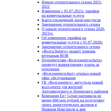
Начало отопительного сезона 2021-
2022
Изменение с 01.07.2021г. тарифов
на коммунальные услуги
Карта отключений энергоресурсов
Завершение отопительного сезона
О начале отопительного сезона 2020-
2021гг.
Об изменении тарифов на
коммунальные услуги с 01.07.2020г.
Завершение отопительного сезона
«ВолгаЭнерго» окажет помощь
ветеранам ВОВ
Потребителям «Волгаэнергосбыта»
проведут корректировку платы за
отопление
«Волгаэнергосбыт» открыл новый
офис обслуживания
ГК «Волгаэнерго» запустила новый
колл-центр для жителей
Автозаводского и Ленинского районов
Компания En+ Group направила не
менее 660 млн рублей на подготовку
своих энергетических активов в
Нижнем Новгороде к зим