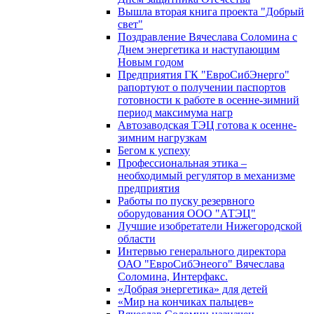
Вышла вторая книга проекта "Добрый
свет"
Поздравление Вячеслава Соломина с
Днем энергетика и наступающим
Новым годом
Предприятия ГК "ЕвроСибЭнерго"
рапортуют о получении паспортов
готовности к работе в осенне-зимний
период максимума нагр
Автозаводская ТЭЦ готова к осенне-
зимним нагрузкам
Бегом к успеху
Профессиональная этика –
необходимый регулятор в механизме
предприятия
Работы по пуску резервного
оборудования ООО "АТЭЦ"
Лучшие изобретатели Нижегородской
области
Интервью генерального директора
ОАО "ЕвроСибЭнеого" Вячеслава
Соломина, Интерфакс.
«Добрая энергетика» для детей
«Мир на кончиках пальцев»