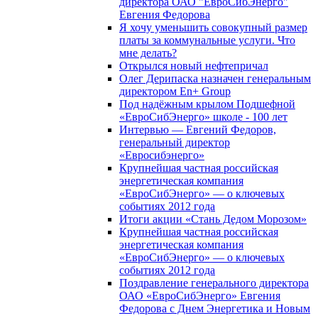
директора ОАО "ЕвроСибЭнерго"
Евгения Федорова
Я хочу уменьшить совокупный размер
платы за коммунальные услуги. Что
мне делать?
Открылся новый нефтепричал
Олег Дерипаска назначен генеральным
директором En+ Group
Под надёжным крылом Подшефной
«ЕвроСибЭнерго» школе - 100 лет
Интервью — Евгений Федоров,
генеральный директор
«Евросибэнерго»
Крупнейшая частная российская
энергетическая компания
«ЕвроСибЭнерго» — о ключевых
событиях 2012 года
Итоги акции «Стань Дедом Морозом»
Крупнейшая частная российская
энергетическая компания
«ЕвроСибЭнерго» — о ключевых
событиях 2012 года
Поздравление генерального директора
ОАО «ЕвроСибЭнерго» Евгения
Федорова с Днем Энергетика и Новым