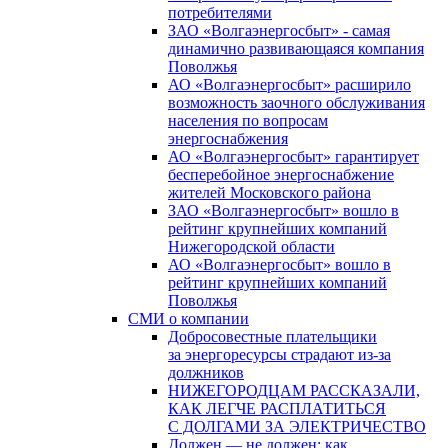
потребителями
ЗАО «Волгаэнергосбыт» - самая
динамично развивающаяся компания
Поволжья
АО «Волгаэнергосбыт» расширило
возможность заочного обслуживания
населения по вопросам
энергоснабжения
АО «Волгаэнергосбыт» гарантирует
бесперебойное энергоснабжение
жителей Московского района
ЗАО «Волгаэнергосбыт» вошло в
рейтинг крупнейших компаний
Нижегородской области
АО «Волгаэнергосбыт» вошло в
рейтинг крупнейших компаний
Поволжья
СМИ о компании
Добросовестные плательщики
за энергоресурсы страдают из-за
должников
НИЖЕГОРОДЦАМ РАССКАЗАЛИ,
КАК ЛЕГЧЕ РАСПЛАТИТЬСЯ
С ДОЛГАМИ ЗА ЭЛЕКТРИЧЕСТВО
Должен — не должен: как