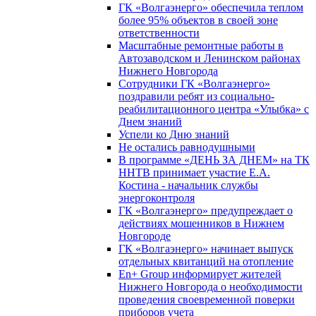
ГК «Волгаэнерго» обеспечила теплом
более 95% объектов в своей зоне
ответственности
Масштабные ремонтные работы в
Автозаводском и Ленинском районах
Нижнего Новгорода
Сотрудники ГК «Волгаэнерго»
поздравили ребят из социально-
реабилитационного центра «Улыбка» с
Днем знаний
Успели ко Дню знаний
Не остались равнодушными
В программе «ДЕНЬ ЗА ДНЕМ» на ТК
ННТВ принимает участие Е.А.
Костина - начальник службы
энергоконтроля
ГК «Волгаэнерго» предупреждает о
действиях мошенников в Нижнем
Новгороде
ГК «Волгаэнерго» начинает выпуск
отдельных квитанций на отопление
En+ Group информирует жителей
Нижнего Новгорода о необходимости
проведения своевременной поверки
приборов учета