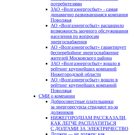
потребителями
ЗАО «Волгаэнергосбыт» - самая
динамично развивающаяся компания
Поволжья
АО «Волгаэнергосбыт» расширило
возможность заочного обслуживания
населения по вопросам
энергоснабжения
АО «Волгаэнергосбыт» гарантирует
бесперебойное энергоснабжение
жителей Московского района
ЗАО «Волгаэнергосбыт» вошло в
рейтинг крупнейших компаний
Нижегородской области
АО «Волгаэнергосбыт» вошло в
рейтинг крупнейших компаний
Поволжья
СМИ о компании
Добросовестные плательщики
за энергоресурсы страдают из-за
должников
НИЖЕГОРОДЦАМ РАССКАЗАЛИ,
КАК ЛЕГЧЕ РАСПЛАТИТЬСЯ
С ДОЛГАМИ ЗА ЭЛЕКТРИЧЕСТВО
Должен — не должен: как