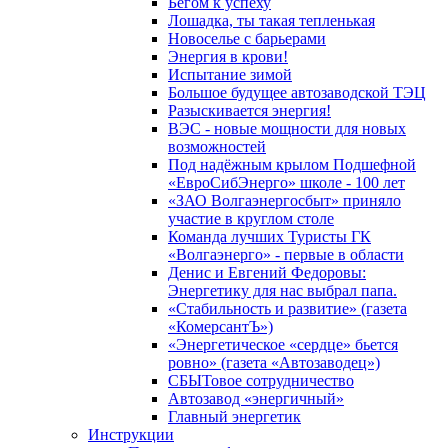
Бегом к успеху
Лошадка, ты такая тепленькая
Новоселье с барьерами
Энергия в крови!
Испытание зимой
Большое будущее автозаводской ТЭЦ
Разыскивается энергия!
ВЭС - новые мощности для новых
возможностей
Под надёжным крылом Подшефной
«ЕвроСибЭнерго» школе - 100 лет
«ЗАО Волгаэнергосбыт» приняло
участие в круглом столе
Команда лучших Туристы ГК
«Волгаэнерго» - первые в области
Денис и Евгений Федоровы:
Энергетику для нас выбрал папа.
«Стабильность и развитие» (газета
«КомерсантЪ»)
«Энергетическое «сердце» бьется
ровно» (газета «Автозаводец»)
СБЫТовое сотрудничество
Автозавод «энергичный»
Главный энергетик
Инструкции