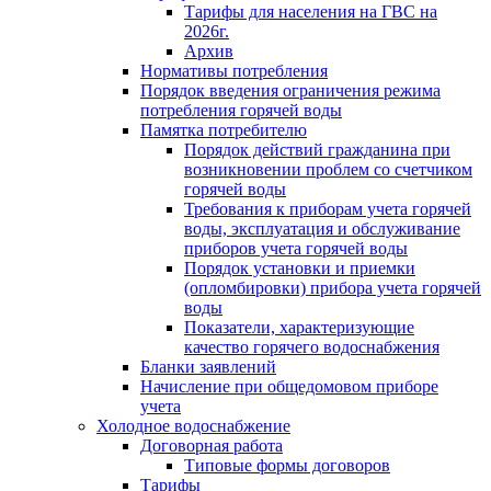
Тарифы для населения на ГВС на
2026г.
Архив
Нормативы потребления
Порядок введения ограничения режима
потребления горячей воды
Памятка потребителю
Порядок действий гражданина при
возникновении проблем со счетчиком
горячей воды
Требования к приборам учета горячей
воды, эксплуатация и обслуживание
приборов учета горячей воды
Порядок установки и приемки
(опломбировки) прибора учета горячей
воды
Показатели, характеризующие
качество горячего водоснабжения
Бланки заявлений
Начисление при общедомовом приборе
учета
Холодное водоснабжение
Договорная работа
Типовые формы договоров
Тарифы