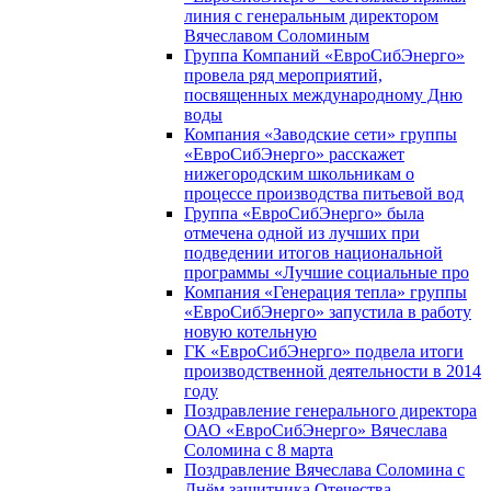
линия с генеральным директором
Вячеславом Соломиным
Группа Компаний «ЕвроСибЭнерго»
провела ряд мероприятий,
посвященных международному Дню
воды
Компания «Заводские сети» группы
«ЕвроСибЭнерго» расскажет
нижегородским школьникам о
процессе производства питьевой вод
Группа «ЕвроСибЭнерго» была
отмечена одной из лучших при
подведении итогов национальной
программы «Лучшие социальные про
Компания «Генерация тепла» группы
«ЕвроСибЭнерго» запустила в работу
новую котельную
ГК «ЕвроСибЭнерго» подвела итоги
производственной деятельности в 2014
году
Поздравление генерального директора
ОАО «ЕвроСибЭнерго» Вячеслава
Соломина с 8 марта
Поздравление Вячеслава Соломина с
Днём защитника Отечества