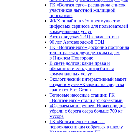
ГК «Волгаэнерго» расширила список
участников льготной жилищной
программы
ЖКХ онлайн: в чём преимущество
цифровых сервисов для пользователей
коммунальных услуг
Автозаводская ТЭЦ к зиме готова
90 лет Автозаводской ТЭЦ
ГК «Волгаэнерго» досрочно построила
теплотрассы к двум детским садам
в Нижнем Новгороде
В свете долгов: какие права и
обязанности есть у потребителя
коммунальных услуг
Экологический интерактивный макет
создан в музее «Кварки» на средства
гранта от En+ Group
Тепловые насосные станции ГК
«Волгаэнерго» стали арт-объектами
«Сделаем мир лучше». Нижегородцы
убрали с берега озера больше 700 кг
мусора
ГК «Волгаэнерго» помогла
первоклассникам собраться в школу