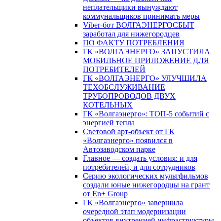
неплательщики вынуждают
коммунальщиков принимать меры
Viber-бот ВОЛГАЭНЕРГОСБЫТ
заработал для нижегородцев
ПО ФАКТУ ПОТРЕБЛЕНИЯ
ГК «ВОЛГАЭНЕРГО» ЗАПУСТИЛА
МОБИЛЬНОЕ ПРИЛОЖЕНИЕ ДЛЯ
ПОТРЕБИТЕЛЕЙ
ГК «ВОЛГАЭНЕРГО» УЛУЧШИЛА
ТЕХОБСЛУЖИВАНИЕ
ТРУБОПРОВОДОВ ДВУХ
КОТЕЛЬНЫХ
ГК «Волгаэнерго»: ТОП-5 событий с
энергией тепла
Световой арт-объект от ГК
«Волгаэнерго» появился в
Автозаводском парке
Главное — создать условия: и для
потребителей, и для сотрудников
Серию экологических мультфильмов
создали юные нижегородцы на грант
от En+ Group
ГК «Волгаэнерго» завершила
очередной этап модернизации
объектов внутренней инфраструктуры