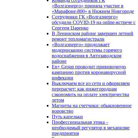
Команда сотрудников ГК
«Волгаэнерго» приняла участие в
«Марафоне-800» в Нижнем Новгороде
Сотрудники ГК «Волгаэнерго»
обсудили COVID-19 на online-встрече с
Сергеем Царенко
В Ленинском районе завершен летний
ремонт тепломагистрали
«Волгаэнерго» продолжает
модернизацию системы горячего
водоснабжения в Автозаводском
районе
En+ Group проводит прививочную
кампанию против коронавирусной
инфекции
Выключаем все из сети и оформляем
перерасчет: как нижегородцам
сэкономить на оплате электричества
летом
Магниты на счетчики: обыкновенное
воровство
Путь капельки
Профессиональная этика –
необходимый регулятор в механизме
предприятия