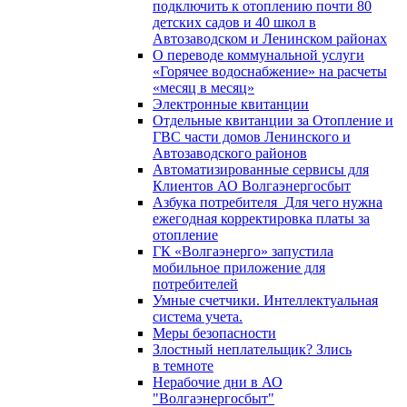
подключить к отоплению почти 80
детских садов и 40 школ в
Автозаводском и Ленинском районах
О переводе коммунальной услуги
«Горячее водоснабжение» на расчеты
«месяц в месяц»
Электронные квитанции
Отдельные квитанции за Отопление и
ГВС части домов Ленинского и
Автозаводского районов
Автоматизированные сервисы для
Клиентов АО Волгаэнергосбыт
Азбука потребителя_Для чего нужна
ежегодная корректировка платы за
отопление
ГК «Волгаэнерго» запустила
мобильное приложение для
потребителей
Умные счетчики. Интеллектуальная
система учета.
Меры безопасности
Злостный неплательщик? Злись
в темноте
Нерабочие дни в АО
"Волгаэнергосбыт"