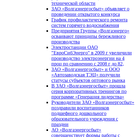
технической области
ЗАО «Волгаэнергосбыт» объявляет о
проведении открытого конкурса
График профилактического ремонта
систем горячего водоснабжения
Предприятия Группы «Волгаэнерго»
осваивают принципы бережливого
производства
Электростанции ОАО
"ЕвроСибЭнерго" в 2009 г увеличили
производство электроэнергии на 4
проц по сравнению с 2008 г до 82,
ЗАО «Волгаэнергосбыт» и ООО
«Автозаводская ТЭЦ» получили
статусы субъектов оптового рынка
В ЗАО «Волгаэнергосбыт» прошла
серия корпоративных тренингов по
программе «Генерация лидерства»
Руководители ЗАО «Волгаэнергосбыт»
поздравили воспитанников
подшефного дошкольного
образовательного учреждения с
праздни
АО «Волгаэнергосбыт»
совершенствует формы работы с