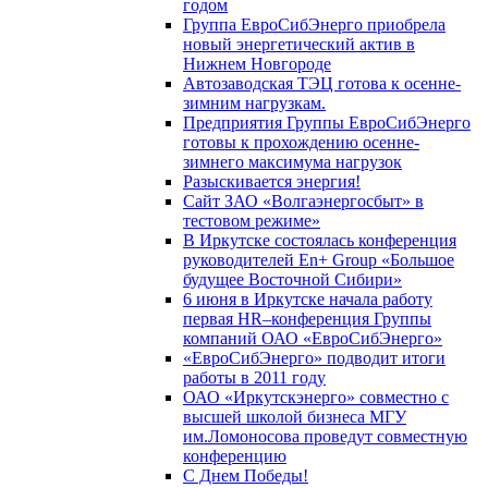
годом
Группа ЕвроСибЭнерго приобрела
новый энергетический актив в
Нижнем Новгороде
Автозаводская ТЭЦ готова к осенне-
зимним нагрузкам.
Предприятия Группы ЕвроСибЭнерго
готовы к прохождению осенне-
зимнего максимума нагрузок
Разыскивается энергия!
Сайт ЗАО «Волгаэнергосбыт» в
тестовом режиме»
В Иркутске состоялась конференция
руководителей En+ Group «Большое
будущее Восточной Сибири»
6 июня в Иркутске начала работу
первая HR–конференция Группы
компаний ОАО «ЕвроСибЭнерго»
«ЕвроСибЭнерго» подводит итоги
работы в 2011 году
ОАО «Иркутскэнерго» совместно с
высшей школой бизнеса МГУ
им.Ломоносова проведут совместную
конференцию
С Днем Победы!