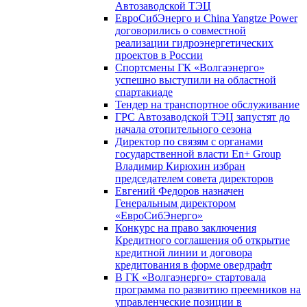
Автозаводской ТЭЦ
ЕвроСибЭнерго и China Yangtze Power
договорились о совместной
реализации гидроэнергетических
проектов в России
Спортсмены ГК «Волгаэнерго»
успешно выступили на областной
спартакиаде
Тендер на транспортное обслуживание
ГРС Автозаводской ТЭЦ запустят до
начала отопительного сезона
Директор по связям с органами
государственной власти En+ Group
Владимир Кирюхин избран
председателем совета директоров
Евгений Федоров назначен
Генеральным директором
«ЕвроСибЭнерго»
Конкурс на право заключения
Кредитного соглашения об открытие
кредитной линии и договора
кредитования в форме овердрафт
В ГК «Волгаэнерго» стартовала
программа по развитию преемников на
управленческие позиции в