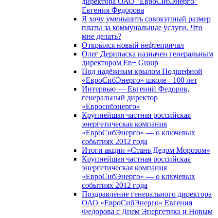
директора ОАО "ЕвроСибЭнерго"
Евгения Федорова
Я хочу уменьшить совокупный размер
платы за коммунальные услуги. Что
мне делать?
Открылся новый нефтепричал
Олег Дерипаска назначен генеральным
директором En+ Group
Под надёжным крылом Подшефной
«ЕвроСибЭнерго» школе - 100 лет
Интервью — Евгений Федоров,
генеральный директор
«Евросибэнерго»
Крупнейшая частная российская
энергетическая компания
«ЕвроСибЭнерго» — о ключевых
событиях 2012 года
Итоги акции «Стань Дедом Морозом»
Крупнейшая частная российская
энергетическая компания
«ЕвроСибЭнерго» — о ключевых
событиях 2012 года
Поздравление генерального директора
ОАО «ЕвроСибЭнерго» Евгения
Федорова с Днем Энергетика и Новым