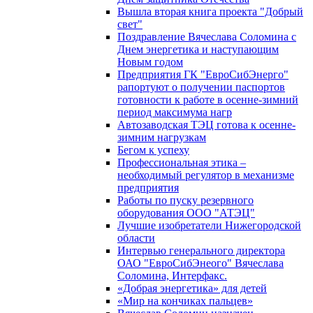
Вышла вторая книга проекта "Добрый
свет"
Поздравление Вячеслава Соломина с
Днем энергетика и наступающим
Новым годом
Предприятия ГК "ЕвроСибЭнерго"
рапортуют о получении паспортов
готовности к работе в осенне-зимний
период максимума нагр
Автозаводская ТЭЦ готова к осенне-
зимним нагрузкам
Бегом к успеху
Профессиональная этика –
необходимый регулятор в механизме
предприятия
Работы по пуску резервного
оборудования ООО "АТЭЦ"
Лучшие изобретатели Нижегородской
области
Интервью генерального директора
ОАО "ЕвроСибЭнеого" Вячеслава
Соломина, Интерфакс.
«Добрая энергетика» для детей
«Мир на кончиках пальцев»