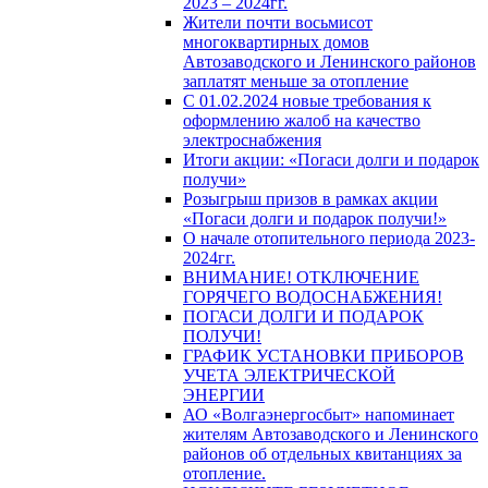
2023 – 2024гг.
Жители почти восьмисот
многоквартирных домов
Автозаводского и Ленинского районов
заплатят меньше за отопление
С 01.02.2024 новые требования к
оформлению жалоб на качество
электроснабжения
Итоги акции: «Погаси долги и подарок
получи»
Розыгрыш призов в рамках акции
«Погаси долги и подарок получи!»
О начале отопительного периода 2023-
2024гг.
ВНИМАНИЕ! ОТКЛЮЧЕНИЕ
ГОРЯЧЕГО ВОДОСНАБЖЕНИЯ!
ПОГАСИ ДОЛГИ И ПОДАРОК
ПОЛУЧИ!
ГРАФИК УСТАНОВКИ ПРИБОРОВ
УЧЕТА ЭЛЕКТРИЧЕСКОЙ
ЭНЕРГИИ
АО «Волгаэнергосбыт» напоминает
жителям Автозаводского и Ленинского
районов об отдельных квитанциях за
отопление.