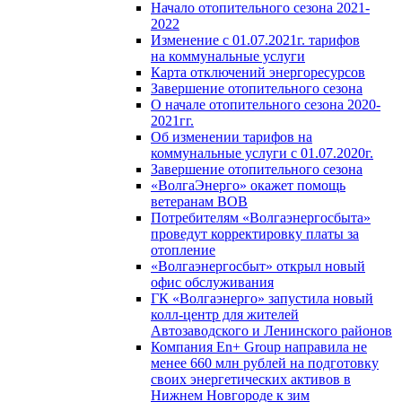
Начало отопительного сезона 2021-
2022
Изменение с 01.07.2021г. тарифов
на коммунальные услуги
Карта отключений энергоресурсов
Завершение отопительного сезона
О начале отопительного сезона 2020-
2021гг.
Об изменении тарифов на
коммунальные услуги с 01.07.2020г.
Завершение отопительного сезона
«ВолгаЭнерго» окажет помощь
ветеранам ВОВ
Потребителям «Волгаэнергосбыта»
проведут корректировку платы за
отопление
«Волгаэнергосбыт» открыл новый
офис обслуживания
ГК «Волгаэнерго» запустила новый
колл-центр для жителей
Автозаводского и Ленинского районов
Компания En+ Group направила не
менее 660 млн рублей на подготовку
своих энергетических активов в
Нижнем Новгороде к зим