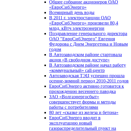
Общее собрание акционеров ОАО
«ЕвроСибЭнерго»
Всемирный день воды
В 2011 г. электростанции ОАО
«ЕвроСибЭнерго» произвели 80,4
млрд. кВтч электроэнергии
Поздравление генерального директора
ОАО "ЕвроСибЭнерго" Евгения
Федорова с Днем Энергетика и Новым
годом
В Автозаводском районе стартовала
акция «В свободном доступе»
В Автозаводском районе начал работу
«коммунальный» call-центр
Автозаводская ТЭЦ успешно прошла
осенне-зимний период 2010-2011 годов
ЕвроСибЭнерго активно готовится к
прохождению весеннего паводка
ЗАО «Волгаэнергосбыт»
совершенствует формы и методы
работы с потребителями
80 лет «сказке из железа и бетона»
ЕвроСибЭнерго вводит в
эксплуатацию новый
газораспределительный пункт на