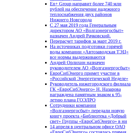
En+ Group направит более 740 млн
рублей на обеспечение надежного
теплоснабжения двух районов
Нижнего Новгорода
С 27 мая 2019 года Генеральным
директором АО «Волгаэнергосбыт»
назначен Андрей Рачковский.
Перерасчет тарифов за март 2019 г.
На источниках подготовки горячей
воды компании «Автозаводская ТЭЦ»
все нормы выдерживаются
Андрей Орлихин назначен
руководителем АО «Волгаэнергосбыт»
ЕвроСибЭнерго примет участие в
«Российской Энергетической Неделе»
Руководитель нижегородского филиала
ГК «ЕвроСибЭнерго» Н. Назарова
награждена памятным знаком к 95-
летию плана ГОЭЛРО
Сотрудники компании
«Волгаэнергосбыт» передали новую
книгу проекта «Библиотека «Добрый
свет» Группы «ЕвроСибЭнерго» в ни
14 апреля в центральном офисе ОАО
«ЕвроСибЭнерго» состоялась прямая