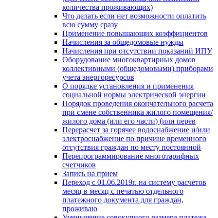
количества проживающих)
Что делать если нет возможности оплатить
всю сумму сразу
Применение повышающих коэффициентов
Начисления за общедомовые нужды
Начисления при отсутствии показаний ИПУ
Оборудование многоквартирных домов
коллективными (общедомовыми) приборами
учета энергоресурсов
О порядке установления и применения
социальной нормы электрической энергии
Порядок проведения окончательного расчета
при смене собственника жилого помещения/
жилого дома (или его части) (или перев
Перерасчет за горячее водоснабжение и/или
электроснабжение по причине временного
отсутствия граждан по месту постоянной
Перепрограммирование многотарифных
счетчиков
Запись на прием
Переход с 01.06.2019г. на систему расчетов
месяц в месяц с печатью отдельного
платежного документа для граждан,
проживаю
Уменьшение совокупного размера платежа