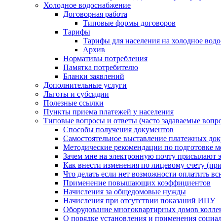
Холодное водоснабжение
Договорная работа
Типовые формы договоров
Тарифы
Тарифы для населения на холодное водо
Архив
Нормативы потребления
Памятка потребителю
Бланки заявлений
Дополнительные услуги
Льготы и субсидии
Полезные ссылки
Пункты приема платежей у населения
Типовые вопросы и ответы (часто задаваемые вопр
Способы получения документов
Самостоятельное выставление платежных док
Методические рекомендации по подготовке ме
Зачем мне на электронную почту присылают э
Как внести изменения по лицевому счету (п
Что делать если нет возможности оплатить вс
Применение повышающих коэффициентов
Начисления за общедомовые нужды
Начисления при отсутствии показаний ИПУ
Оборудование многоквартирных домов колле
О порядке установления и применения социа