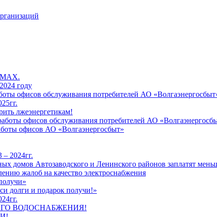
организаций
 MAX.
2024 году
работы офисов обслуживания потребителей АО «Волгаэнергосбыт
25гг.
рить лжеэнергетикам!
к работы офисов обслуживания потребителей АО «Волгаэнергосб
работы офисов АО «Волгаэнергосбыт»
 – 2024гг.
ых домов Автозаводского и Ленинского районов заплатят меньш
лению жалоб на качество электроснабжения
 получи»
си долги и подарок получи!»
24гг.
ЕГО ВОДОСНАБЖЕНИЯ!
И!