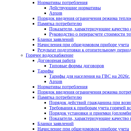
Нормативы потребления
Действующие нормативы
Архив
Порядок введения ограничения режима тепл
Памятка потребителю
Показатели, характеризующие качество
Руководство о перерасчете стоимости т
Бланки заявлений
Начисления при общедомовом приборе учета
Результат подготовки к отопительному перио
Горячее водоснабжение
Договорная работа
Типовые формы договоров
Тарифы
Тарифы для населения на ГВС на 2026г.
Архив
Нормативы потребления
Порядок введения ограничения режима потре
Памятка потребителю
Порядок действий гражданина при возн
Требования к приборам учета горячей в
Порядок установки и приемки (опломби
Показатели, характеризующие качество
Бланки заявлений
Начисление при общедомовом приборе учета