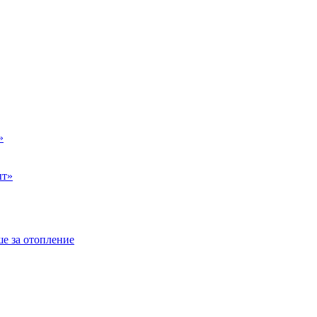
»
ыт»
е за отопление