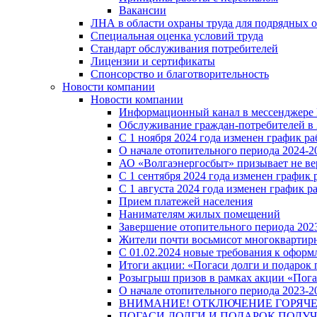
Вакансии
ЛНА в области охраны труда для подрядных 
Специальная оценка условий труда
Стандарт обслуживания потребителей
Лицензии и сертификаты
Спонсорство и благотворительность
Новости компании
Новости компании
Информационный канал в мессенджере
Обслуживание граждан-потребителей в 
С 1 ноября 2024 года изменен график 
О начале отопительного периода 2024-20
АО «Волгаэнергосбыт» призывает не ве
С 1 сентября 2024 года изменен графи
С 1 августа 2024 года изменен график 
Прием платежей населения
Нанимателям жилых помещений
Завершение отопительного периода 2023
Жители почти восьмисот многоквартирн
С 01.02.2024 новые требования к оформ
Итоги акции: «Погаси долги и подарок
Розыгрыш призов в рамках акции «Пога
О начале отопительного периода 2023-20
ВНИМАНИЕ! ОТКЛЮЧЕНИЕ ГОРЯЧ
ПОГАСИ ДОЛГИ И ПОДАРОК ПОЛУЧ