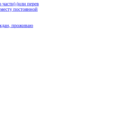
 части) (или перев
 месту постоянной
раждан, проживаю