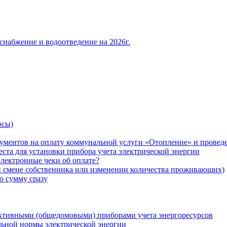
снабжение и водоотведение на 2026г.
осы)
ументов на оплату коммунальной услуги «Отопление» и проведе
ста для установки прибора учета электрической энергии
лектронные чеки об оплате?
ри смене собственника или изменении количества проживающих)
ю сумму сразу
ктивными (общедомовыми) приборами учета энергоресурсов
льной нормы электрической энергии