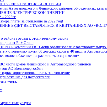
ЧЕТА ЭЛЕКТРИЧЕСКОЙ ЭНЕРГИИ
лям Автозаводского и Ленинского районов об отдельных квитан
ЛЕНИЕ ЭЛЕКТРИЧЕСКОЙ ЭНЕРГИИ
 – 2023гг.
ера платы за отопление за 2022 год!
ПЛЕНИЕ БУДЕТ ВЫСТАВЛЯТЬСЯ В КВИТАНЦИЯХ АО «ВОЛ
о района готовы к отопительному сезону
ендии от En+ Group
РГО» компании En+ Group организовали благотворительную а
ть к отоплению почти 80 детских садов и 40 школ в Автозавод
ее водоснабжение» на расчеты «месяц в месяц»
ВС части домов Ленинского и Автозаводского районов
нтов АО Волгаэнергосбыт
годная корректировка платы за отопление
 приложение для потребителей
ема учета.
те
"
оммунальные услуги