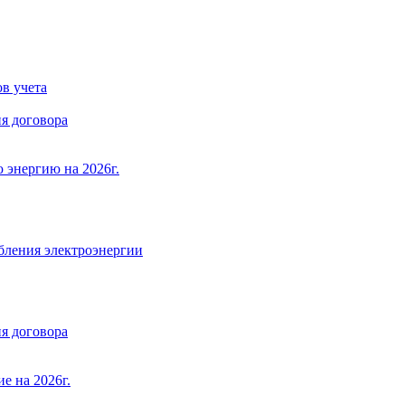
в учета
я договора
 энергию на 2026г.
бления электроэнергии
я договора
е на 2026г.