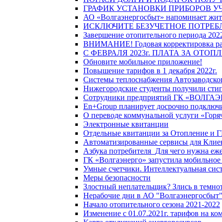
ГРАФИК УСТАНОВКИ ПРИБОРОВ У
АО «Волгаэнергосбыт» напоминает жите
ИСКЛЮЧИТЕ БЕЗУЧЕТНОЕ ПОТРЕБ
Завершение отопительного периода 2022
ВНИМАНИЕ! Годовая корректировка разм
С ФЕВРАЛЯ 2023г. ПЛАТА ЗА ОТО
Обновите мобильное приложение!
Повышение тарифов в 1 декабря 2022г.
Системы теплоснабжения Автозаводског
Нижегородские студенты получили стип
Сотрудники предприятий ГК «ВОЛГАЭНЕ
En+Group планирует досрочно подключи
О переводе коммунальной услуги «Горяч
Электронные квитанции
Отдельные квитанции за Отопление и Г
Автоматизированные сервисы для Клие
Азбука потребителя_Для чего нужна еже
ГК «Волгаэнерго» запустила мобильное
Умные счетчики. Интеллектуальная сист
Меры безопасности
Злостный неплательщик? Злись в темно
Нерабочие дни в АО "Волгаэнергосбыт
Начало отопительного сезона 2021-2022
Изменение с 01.07.2021г. тарифов на к