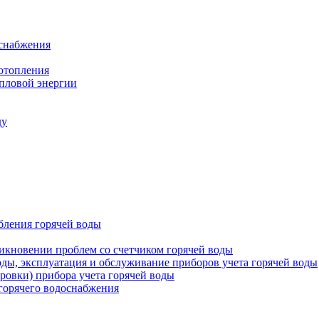
оснабжения
 отопления
епловой энергии
ду
бления горячей воды
икновении проблем со счетчиком горячей воды
оды, эксплуатация и обслуживание приборов учета горячей воды
ровки) прибора учета горячей воды
 горячего водоснабжения