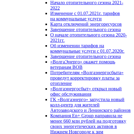
Начало отопительного сезона 2021-
2022
Изменение с 01.07.2021г. тарифов
на коммунальные услуги
Карта отключений энергоресурсов
Завершение отопительного сезона
О начале отопительного сезона 2020-
2021гг.
Об изменении тарифов на
коммунальные услуги с 01.07.2020г.
Завершение отопительного сезона
«ВолгаЭнерго» окажет помощь
ветеранам ВОВ
Потребителям «Волгаэнергосбыта»
проведут корректировку платы за
отопление
«Волгаэнергосбыт» открыл новый
офис обслуживания
ГК «Волгаэнерго» запустила новый
колл-центр для жителей
Автозаводского и Ленинского районов
Компания En+ Group направила не
менее 660 млн рублей на подготовку
своих энергетических активов в
Нижнем Новгороде к зим