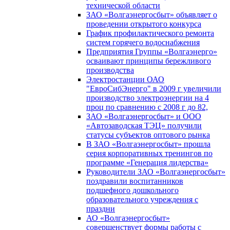
технической области
ЗАО «Волгаэнергосбыт» объявляет о
проведении открытого конкурса
График профилактического ремонта
систем горячего водоснабжения
Предприятия Группы «Волгаэнерго»
осваивают принципы бережливого
производства
Электростанции ОАО
"ЕвроСибЭнерго" в 2009 г увеличили
производство электроэнергии на 4
проц по сравнению с 2008 г до 82,
ЗАО «Волгаэнергосбыт» и ООО
«Автозаводская ТЭЦ» получили
статусы субъектов оптового рынка
В ЗАО «Волгаэнергосбыт» прошла
серия корпоративных тренингов по
программе «Генерация лидерства»
Руководители ЗАО «Волгаэнергосбыт»
поздравили воспитанников
подшефного дошкольного
образовательного учреждения с
праздни
АО «Волгаэнергосбыт»
совершенствует формы работы с