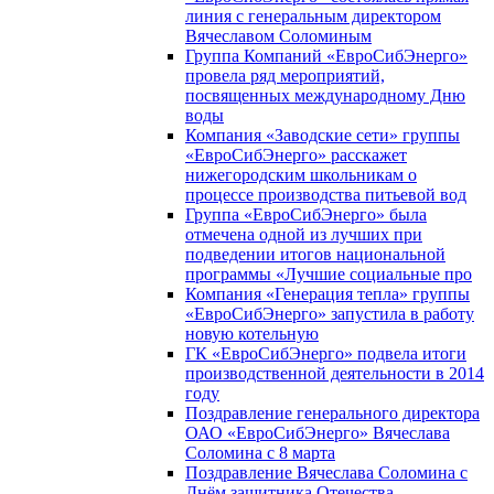
линия с генеральным директором
Вячеславом Соломиным
Группа Компаний «ЕвроСибЭнерго»
провела ряд мероприятий,
посвященных международному Дню
воды
Компания «Заводские сети» группы
«ЕвроСибЭнерго» расскажет
нижегородским школьникам о
процессе производства питьевой вод
Группа «ЕвроСибЭнерго» была
отмечена одной из лучших при
подведении итогов национальной
программы «Лучшие социальные про
Компания «Генерация тепла» группы
«ЕвроСибЭнерго» запустила в работу
новую котельную
ГК «ЕвроСибЭнерго» подвела итоги
производственной деятельности в 2014
году
Поздравление генерального директора
ОАО «ЕвроСибЭнерго» Вячеслава
Соломина с 8 марта
Поздравление Вячеслава Соломина с
Днём защитника Отечества