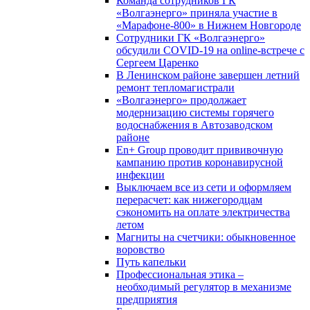
Команда сотрудников ГК
«Волгаэнерго» приняла участие в
«Марафоне-800» в Нижнем Новгороде
Сотрудники ГК «Волгаэнерго»
обсудили COVID-19 на online-встрече с
Сергеем Царенко
В Ленинском районе завершен летний
ремонт тепломагистрали
«Волгаэнерго» продолжает
модернизацию системы горячего
водоснабжения в Автозаводском
районе
En+ Group проводит прививочную
кампанию против коронавирусной
инфекции
Выключаем все из сети и оформляем
перерасчет: как нижегородцам
сэкономить на оплате электричества
летом
Магниты на счетчики: обыкновенное
воровство
Путь капельки
Профессиональная этика –
необходимый регулятор в механизме
предприятия