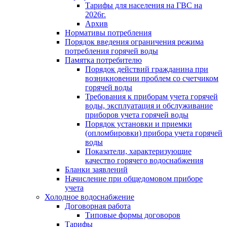
Тарифы для населения на ГВС на
2026г.
Архив
Нормативы потребления
Порядок введения ограничения режима
потребления горячей воды
Памятка потребителю
Порядок действий гражданина при
возникновении проблем со счетчиком
горячей воды
Требования к приборам учета горячей
воды, эксплуатация и обслуживание
приборов учета горячей воды
Порядок установки и приемки
(опломбировки) прибора учета горячей
воды
Показатели, характеризующие
качество горячего водоснабжения
Бланки заявлений
Начисление при общедомовом приборе
учета
Холодное водоснабжение
Договорная работа
Типовые формы договоров
Тарифы