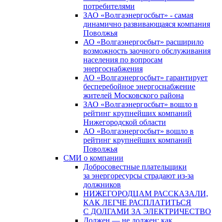
потребителями
ЗАО «Волгаэнергосбыт» - самая
динамично развивающаяся компания
Поволжья
АО «Волгаэнергосбыт» расширило
возможность заочного обслуживания
населения по вопросам
энергоснабжения
АО «Волгаэнергосбыт» гарантирует
бесперебойное энергоснабжение
жителей Московского района
ЗАО «Волгаэнергосбыт» вошло в
рейтинг крупнейших компаний
Нижегородской области
АО «Волгаэнергосбыт» вошло в
рейтинг крупнейших компаний
Поволжья
СМИ о компании
Добросовестные плательщики
за энергоресурсы страдают из-за
должников
НИЖЕГОРОДЦАМ РАССКАЗАЛИ,
КАК ЛЕГЧЕ РАСПЛАТИТЬСЯ
С ДОЛГАМИ ЗА ЭЛЕКТРИЧЕСТВО
Должен — не должен: как