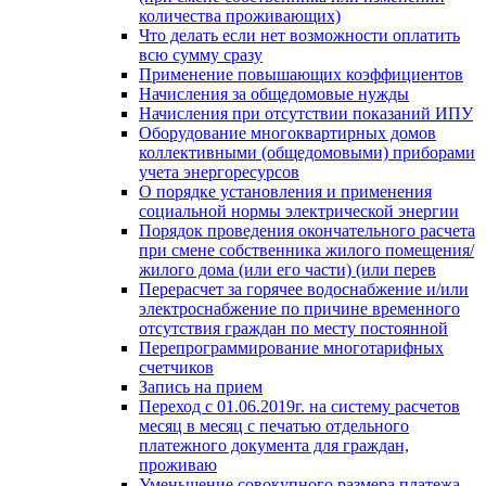
количества проживающих)
Что делать если нет возможности оплатить
всю сумму сразу
Применение повышающих коэффициентов
Начисления за общедомовые нужды
Начисления при отсутствии показаний ИПУ
Оборудование многоквартирных домов
коллективными (общедомовыми) приборами
учета энергоресурсов
О порядке установления и применения
социальной нормы электрической энергии
Порядок проведения окончательного расчета
при смене собственника жилого помещения/
жилого дома (или его части) (или перев
Перерасчет за горячее водоснабжение и/или
электроснабжение по причине временного
отсутствия граждан по месту постоянной
Перепрограммирование многотарифных
счетчиков
Запись на прием
Переход с 01.06.2019г. на систему расчетов
месяц в месяц с печатью отдельного
платежного документа для граждан,
проживаю
Уменьшение совокупного размера платежа