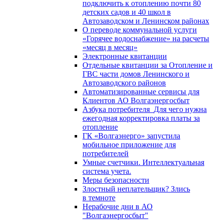
подключить к отоплению почти 80
детских садов и 40 школ в
Автозаводском и Ленинском районах
О переводе коммунальной услуги
«Горячее водоснабжение» на расчеты
«месяц в месяц»
Электронные квитанции
Отдельные квитанции за Отопление и
ГВС части домов Ленинского и
Автозаводского районов
Автоматизированные сервисы для
Клиентов АО Волгаэнергосбыт
Азбука потребителя_Для чего нужна
ежегодная корректировка платы за
отопление
ГК «Волгаэнерго» запустила
мобильное приложение для
потребителей
Умные счетчики. Интеллектуальная
система учета.
Меры безопасности
Злостный неплательщик? Злись
в темноте
Нерабочие дни в АО
"Волгаэнергосбыт"