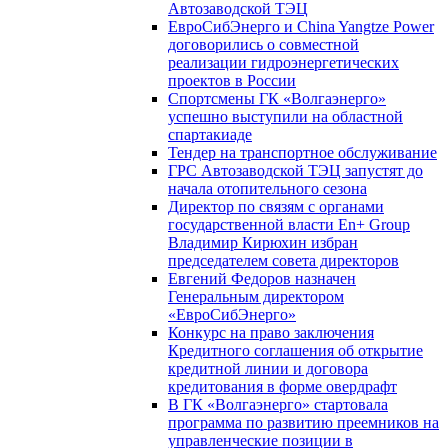
Автозаводской ТЭЦ
ЕвроСибЭнерго и China Yangtze Power
договорились о совместной
реализации гидроэнергетических
проектов в России
Спортсмены ГК «Волгаэнерго»
успешно выступили на областной
спартакиаде
Тендер на транспортное обслуживание
ГРС Автозаводской ТЭЦ запустят до
начала отопительного сезона
Директор по связям с органами
государственной власти En+ Group
Владимир Кирюхин избран
председателем совета директоров
Евгений Федоров назначен
Генеральным директором
«ЕвроСибЭнерго»
Конкурс на право заключения
Кредитного соглашения об открытие
кредитной линии и договора
кредитования в форме овердрафт
В ГК «Волгаэнерго» стартовала
программа по развитию преемников на
управленческие позиции в