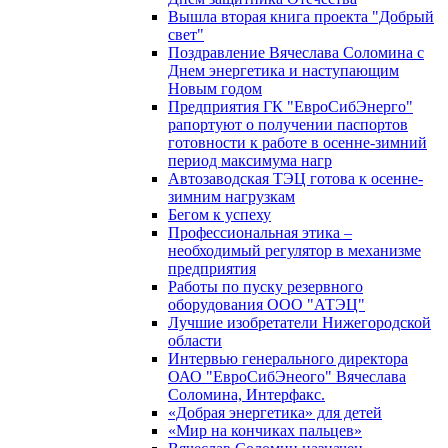
Вышла вторая книга проекта "Добрый
свет"
Поздравление Вячеслава Соломина с
Днем энергетика и наступающим
Новым годом
Предприятия ГК "ЕвроСибЭнерго"
рапортуют о получении паспортов
готовности к работе в осенне-зимний
период максимума нагр
Автозаводская ТЭЦ готова к осенне-
зимним нагрузкам
Бегом к успеху
Профессиональная этика –
необходимый регулятор в механизме
предприятия
Работы по пуску резервного
оборудования ООО "АТЭЦ"
Лучшие изобретатели Нижегородской
области
Интервью генерального директора
ОАО "ЕвроСибЭнеого" Вячеслава
Соломина, Интерфакс.
«Добрая энергетика» для детей
«Мир на кончиках пальцев»