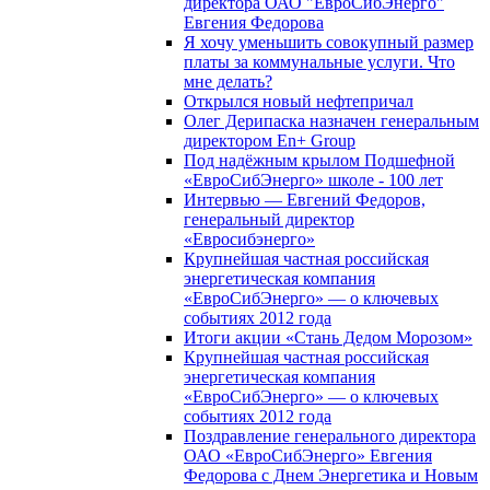
директора ОАО "ЕвроСибЭнерго"
Евгения Федорова
Я хочу уменьшить совокупный размер
платы за коммунальные услуги. Что
мне делать?
Открылся новый нефтепричал
Олег Дерипаска назначен генеральным
директором En+ Group
Под надёжным крылом Подшефной
«ЕвроСибЭнерго» школе - 100 лет
Интервью — Евгений Федоров,
генеральный директор
«Евросибэнерго»
Крупнейшая частная российская
энергетическая компания
«ЕвроСибЭнерго» — о ключевых
событиях 2012 года
Итоги акции «Стань Дедом Морозом»
Крупнейшая частная российская
энергетическая компания
«ЕвроСибЭнерго» — о ключевых
событиях 2012 года
Поздравление генерального директора
ОАО «ЕвроСибЭнерго» Евгения
Федорова с Днем Энергетика и Новым