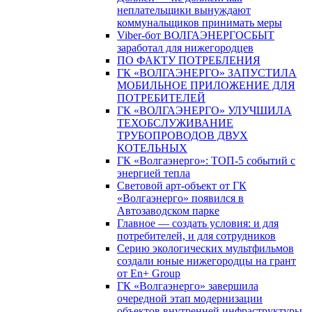
неплательщики вынуждают
коммунальщиков принимать меры
Viber-бот ВОЛГАЭНЕРГОСБЫТ
заработал для нижегородцев
ПО ФАКТУ ПОТРЕБЛЕНИЯ
ГК «ВОЛГАЭНЕРГО» ЗАПУСТИЛА
МОБИЛЬНОЕ ПРИЛОЖЕНИЕ ДЛЯ
ПОТРЕБИТЕЛЕЙ
ГК «ВОЛГАЭНЕРГО» УЛУЧШИЛА
ТЕХОБСЛУЖИВАНИЕ
ТРУБОПРОВОДОВ ДВУХ
КОТЕЛЬНЫХ
ГК «Волгаэнерго»: ТОП-5 событий с
энергией тепла
Световой арт-объект от ГК
«Волгаэнерго» появился в
Автозаводском парке
Главное — создать условия: и для
потребителей, и для сотрудников
Серию экологических мультфильмов
создали юные нижегородцы на грант
от En+ Group
ГК «Волгаэнерго» завершила
очередной этап модернизации
объектов внутренней инфраструктуры