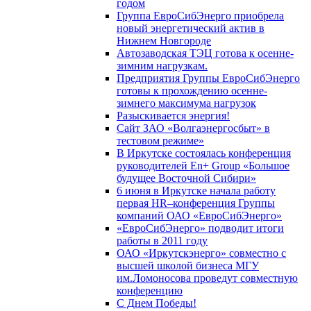
годом
Группа ЕвроСибЭнерго приобрела
новый энергетический актив в
Нижнем Новгороде
Автозаводская ТЭЦ готова к осенне-
зимним нагрузкам.
Предприятия Группы ЕвроСибЭнерго
готовы к прохождению осенне-
зимнего максимума нагрузок
Разыскивается энергия!
Сайт ЗАО «Волгаэнергосбыт» в
тестовом режиме»
В Иркутске состоялась конференция
руководителей En+ Group «Большое
будущее Восточной Сибири»
6 июня в Иркутске начала работу
первая HR–конференция Группы
компаний ОАО «ЕвроСибЭнерго»
«ЕвроСибЭнерго» подводит итоги
работы в 2011 году
ОАО «Иркутскэнерго» совместно с
высшей школой бизнеса МГУ
им.Ломоносова проведут совместную
конференцию
С Днем Победы!