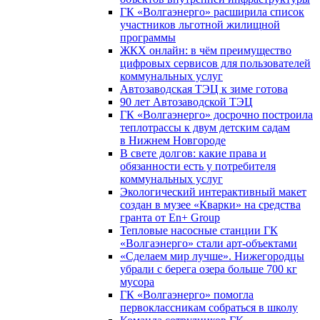
ГК «Волгаэнерго» расширила список
участников льготной жилищной
программы
ЖКХ онлайн: в чём преимущество
цифровых сервисов для пользователей
коммунальных услуг
Автозаводская ТЭЦ к зиме готова
90 лет Автозаводской ТЭЦ
ГК «Волгаэнерго» досрочно построила
теплотрассы к двум детским садам
в Нижнем Новгороде
В свете долгов: какие права и
обязанности есть у потребителя
коммунальных услуг
Экологический интерактивный макет
создан в музее «Кварки» на средства
гранта от En+ Group
Тепловые насосные станции ГК
«Волгаэнерго» стали арт-объектами
«Сделаем мир лучше». Нижегородцы
убрали с берега озера больше 700 кг
мусора
ГК «Волгаэнерго» помогла
первоклассникам собраться в школу