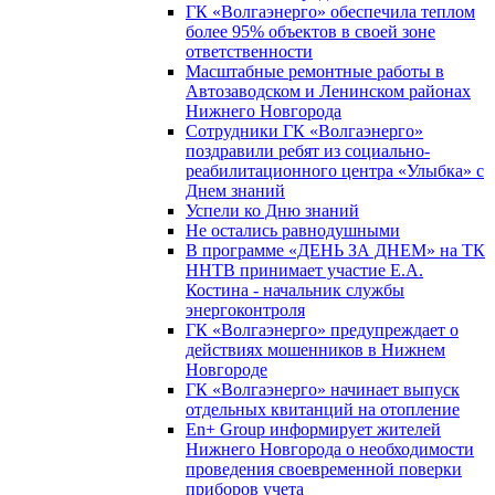
ГК «Волгаэнерго» обеспечила теплом
более 95% объектов в своей зоне
ответственности
Масштабные ремонтные работы в
Автозаводском и Ленинском районах
Нижнего Новгорода
Сотрудники ГК «Волгаэнерго»
поздравили ребят из социально-
реабилитационного центра «Улыбка» с
Днем знаний
Успели ко Дню знаний
Не остались равнодушными
В программе «ДЕНЬ ЗА ДНЕМ» на ТК
ННТВ принимает участие Е.А.
Костина - начальник службы
энергоконтроля
ГК «Волгаэнерго» предупреждает о
действиях мошенников в Нижнем
Новгороде
ГК «Волгаэнерго» начинает выпуск
отдельных квитанций на отопление
En+ Group информирует жителей
Нижнего Новгорода о необходимости
проведения своевременной поверки
приборов учета