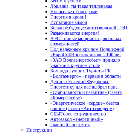
Бегом к успеху
Лошадка, ты такая тепленькая
Новоселье с барьерами
Энергия в крови!
Испытание зимой
Большое будущее автозаводской ТЭЦ
Разыскивается энергия!
ВЭС - новые мощности для новых
возможностей
Под надёжным крылом Подшефной
«ЕвроСибЭнерго» школе - 100 лет
«ЗАО Волгаэнергосбыт» приняло
участие в круглом столе
Команда лучших Туристы ГК
«Волгаэнерго» - первые в области
Денис и Евгений Федоровы:
Энергетику для нас выбрал папа.
«Стабильность и развитие» (газета
«КомерсантЪ»)
«Энергетическое «сердце» бьется
ровно» (газета «Автозаводец»)
СБЫТовое сотрудничество
Автозавод «энергичный»
Главный энергетик
Инструкции