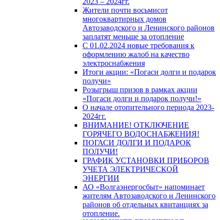
2023 – 2024гг.
Жители почти восьмисот
многоквартирных домов
Автозаводского и Ленинского районов
заплатят меньше за отопление
С 01.02.2024 новые требования к
оформлению жалоб на качество
электроснабжения
Итоги акции: «Погаси долги и подарок
получи»
Розыгрыш призов в рамках акции
«Погаси долги и подарок получи!»
О начале отопительного периода 2023-
2024гг.
ВНИМАНИЕ! ОТКЛЮЧЕНИЕ
ГОРЯЧЕГО ВОДОСНАБЖЕНИЯ!
ПОГАСИ ДОЛГИ И ПОДАРОК
ПОЛУЧИ!
ГРАФИК УСТАНОВКИ ПРИБОРОВ
УЧЕТА ЭЛЕКТРИЧЕСКОЙ
ЭНЕРГИИ
АО «Волгаэнергосбыт» напоминает
жителям Автозаводского и Ленинского
районов об отдельных квитанциях за
отопление.