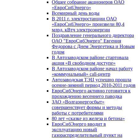
Общее собрание акционеров ОАО
«ЕвроСибЭнерго»
Всемирный день воды
В 2011 г. электростанции ОАО
«ЕвроСибЭнерго» произвели 80,4
млрд. кВтч электроэнергии
Поздравление генерального директора
ОАО "ЕвроСибЭнерго" Евгения
Федорова с Днем Энергетика и Новым
годом
В Автозаводском районе стартовала
акция «В свободном доступе»
В Автозаводском районе начал работу
«коммунальный» call-центр
Автозаводская ТЭЦ успешно прошла
осенне-зимний период 2010-2011 годов
ЕвроСибЭнерго активно готовится к
прохождению весеннего паводка
ЗАО «Волгаэнергосбыт»
совершенствует формы и методы
работы с потребителями
80 лет «сказке из железа и бетона»
ЕвроСибЭнерго вводит в
эксплуатацию новый
газораспределительный пункт на