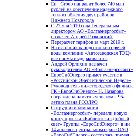
En+ Group направит более 740 млн
рублей на обеспечение надежного
теплоснабжения двух районов
Нижнего Новгорода
С 27 мая 2019 года Генеральным
директором АО «Волгаэнергосбыт»
назначен Андрей Рачковский.
Перерасчет тарифов за март 2019 г.
На источниках подготовки горячей
воды компании «Автозаводская ТЭЦ»
все нормы выдерживаются
Андрей Орлихин назначен
руководителем АО «Волгаэнергосбыт»
ЕвроСибЭнерго примет участие в
«Российской Энергетической Неделе»
Руководитель нижегородского филиала
ГК «ЕвроСибЭнерго» Н. Назарова
награждена памятным знаком к 95-
летию плана ГОЭЛРО
Сотрудники компании
«Волгаэнергосбыт» передали новую
книгу проекта «Библиотека «Добрый
свет» Группы «ЕвроСибЭнерго» в ни
14 апреля в центральном офисе ОАО
«ЕвроСибЭнерго» состоялась прямая