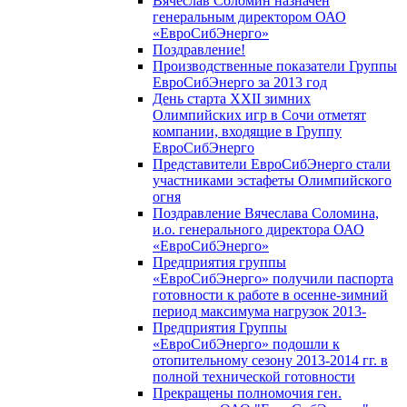
Вячеслав Соломин назначен
генеральным директором ОАО
«ЕвроСибЭнерго»
Поздравление!
Производственные показатели Группы
ЕвроСибЭнерго за 2013 год
День старта XXII зимних
Олимпийских игр в Сочи отметят
компании, входящие в Группу
ЕвроСибЭнерго
Представители ЕвроСибЭнерго стали
участниками эстафеты Олимпийского
огня
Поздравление Вячеслава Соломина,
и.о. генерального директора ОАО
«ЕвроСибЭнерго»
Предприятия группы
«ЕвроСибЭнерго» получили паспорта
готовности к работе в осенне-зимний
период максимума нагрузок 2013-
Предприятия Группы
«ЕвроСибЭнерго» подошли к
отопительному сезону 2013-2014 гг. в
полной технической готовности
Прекращены полномочия ген.