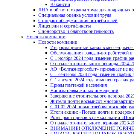
Вакансии
ЛНА в области охраны труда для подрядных 
Специальная оценка условий труда
Стандарт обслуживания потребителей
Лицензии и сертификаты
Спонсорство и благотворительность
Новости компании
Новости компании
Информационный канал в мессенджере
Обслуживание граждан-потребителей в 
С 1 ноября 2024 года изменен график 
О начале отопительного периода 2024-20
АО «Волгаэнергосбыт» призывает не ве
С 1 сентября 2024 года изменен графи
С 1 августа 2024 года изменен график 
Прием платежей населения
Нанимателям жилых помещений
Завершение отопительного периода 2023
Жители почти восьмисот многоквартирн
С 01.02.2024 новые требования к оформ
Итоги акции: «Погаси долги и подарок
Розыгрыш призов в рамках акции «Пога
О начале отопительного периода 2023-20
ВНИМАНИЕ! ОТКЛЮЧЕНИЕ ГОРЯЧ
ПОГАСИ ДОЛГИ И ПОДАРОК ПОЛУЧ