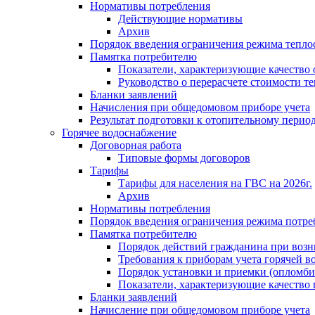
Нормативы потребления
Действующие нормативы
Архив
Порядок введения ограничения режима тепл
Памятка потребителю
Показатели, характеризующие качество
Руководство о перерасчете стоимости т
Бланки заявлений
Начисления при общедомовом приборе учета
Результат подготовки к отопительному перио
Горячее водоснабжение
Договорная работа
Типовые формы договоров
Тарифы
Тарифы для населения на ГВС на 2026г.
Архив
Нормативы потребления
Порядок введения ограничения режима потре
Памятка потребителю
Порядок действий гражданина при возн
Требования к приборам учета горячей в
Порядок установки и приемки (опломби
Показатели, характеризующие качество
Бланки заявлений
Начисление при общедомовом приборе учета