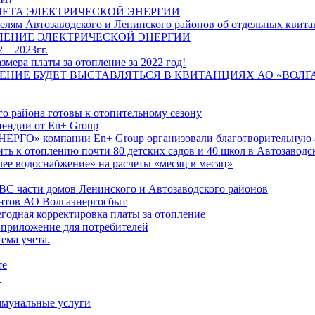
ЧЕТА ЭЛЕКТРИЧЕСКОЙ ЭНЕРГИИ
лям Автозаводского и Ленинского районов об отдельных квитан
ЛЕНИЕ ЭЛЕКТРИЧЕСКОЙ ЭНЕРГИИ
 – 2023гг.
ера платы за отопление за 2022 год!
ПЛЕНИЕ БУДЕТ ВЫСТАВЛЯТЬСЯ В КВИТАНЦИЯХ АО «ВОЛ
о района готовы к отопительному сезону
ендии от En+ Group
РГО» компании En+ Group организовали благотворительную а
ть к отоплению почти 80 детских садов и 40 школ в Автозавод
ее водоснабжение» на расчеты «месяц в месяц»
ВС части домов Ленинского и Автозаводского районов
нтов АО Волгаэнергосбыт
годная корректировка платы за отопление
 приложение для потребителей
ема учета.
те
"
оммунальные услуги