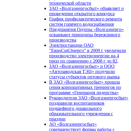
технической области
ЗАО «Волгаэнергосбыт» объявляет о
проведении открытого конкурса
График профилактического ремонта
систем горячего водоснабжения
Предприятия Группы «Волгаэнерго»
осваивают принципы бережливого
производства
Электростанции ОАО
"ЕвроСибЭнерго" в 2009 г увеличили
производство электроэнергии на 4
проц по сравнению с 2008 г до 82,
ЗАО «Волгаэнергосбыт» и ООО
«Автозаводская ТЭЦ» получили
статусы субъектов оптового рынка
В ЗАО «Волгаэнергосбыт» прошла
серия корпоративных тренингов по
программе «Генерация лидерства»
Руководители ЗАО «Волгаэнергосбыт»
поздравили воспитанников
подшефного дошкольного
образовательного учреждения с
праздни
АО «Волгаэнергосбыт»
совершенствует формы работы с