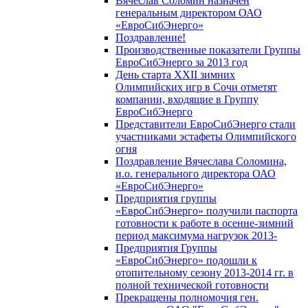
Вячеслав Соломин назначен
генеральным директором ОАО
«ЕвроСибЭнерго»
Поздравление!
Производственные показатели Группы
ЕвроСибЭнерго за 2013 год
День старта XXII зимних
Олимпийских игр в Сочи отметят
компании, входящие в Группу
ЕвроСибЭнерго
Представители ЕвроСибЭнерго стали
участниками эстафеты Олимпийского
огня
Поздравление Вячеслава Соломина,
и.о. генерального директора ОАО
«ЕвроСибЭнерго»
Предприятия группы
«ЕвроСибЭнерго» получили паспорта
готовности к работе в осенне-зимний
период максимума нагрузок 2013-
Предприятия Группы
«ЕвроСибЭнерго» подошли к
отопительному сезону 2013-2014 гг. в
полной технической готовности
Прекращены полномочия ген.