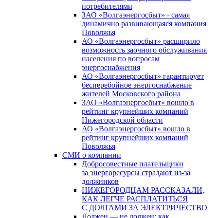
потребителями
ЗАО «Волгаэнергосбыт» - самая
динамично развивающаяся компания
Поволжья
АО «Волгаэнергосбыт» расширило
возможность заочного обслуживания
населения по вопросам
энергоснабжения
АО «Волгаэнергосбыт» гарантирует
бесперебойное энергоснабжение
жителей Московского района
ЗАО «Волгаэнергосбыт» вошло в
рейтинг крупнейших компаний
Нижегородской области
АО «Волгаэнергосбыт» вошло в
рейтинг крупнейших компаний
Поволжья
СМИ о компании
Добросовестные плательщики
за энергоресурсы страдают из-за
должников
НИЖЕГОРОДЦАМ РАССКАЗАЛИ,
КАК ЛЕГЧЕ РАСПЛАТИТЬСЯ
С ДОЛГАМИ ЗА ЭЛЕКТРИЧЕСТВО
Должен — не должен: как