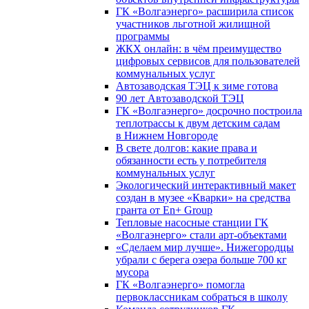
ГК «Волгаэнерго» расширила список
участников льготной жилищной
программы
ЖКХ онлайн: в чём преимущество
цифровых сервисов для пользователей
коммунальных услуг
Автозаводская ТЭЦ к зиме готова
90 лет Автозаводской ТЭЦ
ГК «Волгаэнерго» досрочно построила
теплотрассы к двум детским садам
в Нижнем Новгороде
В свете долгов: какие права и
обязанности есть у потребителя
коммунальных услуг
Экологический интерактивный макет
создан в музее «Кварки» на средства
гранта от En+ Group
Тепловые насосные станции ГК
«Волгаэнерго» стали арт-объектами
«Сделаем мир лучше». Нижегородцы
убрали с берега озера больше 700 кг
мусора
ГК «Волгаэнерго» помогла
первоклассникам собраться в школу