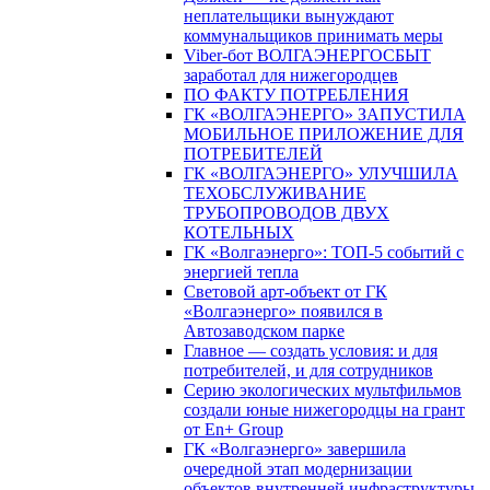
неплательщики вынуждают
коммунальщиков принимать меры
Viber-бот ВОЛГАЭНЕРГОСБЫТ
заработал для нижегородцев
ПО ФАКТУ ПОТРЕБЛЕНИЯ
ГК «ВОЛГАЭНЕРГО» ЗАПУСТИЛА
МОБИЛЬНОЕ ПРИЛОЖЕНИЕ ДЛЯ
ПОТРЕБИТЕЛЕЙ
ГК «ВОЛГАЭНЕРГО» УЛУЧШИЛА
ТЕХОБСЛУЖИВАНИЕ
ТРУБОПРОВОДОВ ДВУХ
КОТЕЛЬНЫХ
ГК «Волгаэнерго»: ТОП-5 событий с
энергией тепла
Световой арт-объект от ГК
«Волгаэнерго» появился в
Автозаводском парке
Главное — создать условия: и для
потребителей, и для сотрудников
Серию экологических мультфильмов
создали юные нижегородцы на грант
от En+ Group
ГК «Волгаэнерго» завершила
очередной этап модернизации
объектов внутренней инфраструктуры