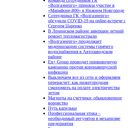
Команда сотрудников ГК
«Волгаэнерго» приняла участие в
«Марафоне-800» в Нижнем Новгороде
Сотрудники ГК «Волгаэнерго»
обсудили COVID-19 на online-встрече с
Сергеем Царенко
В Ленинском районе завершен летний
ремонт тепломагистрали
«Волгаэнерго» продолжает
модернизацию системы горячего
водоснабжения в Автозаводском
районе
En+ Group проводит прививочную
кампанию против коронавирусной
инфекции
Выключаем все из сети и оформляем
перерасчет: как нижегородцам
сэкономить на оплате электричества
летом
Магниты на счетчики: обыкновенное
воровство
Путь капельки
Профессиональная этика –
необходимый регулятор в механизме
предприятия