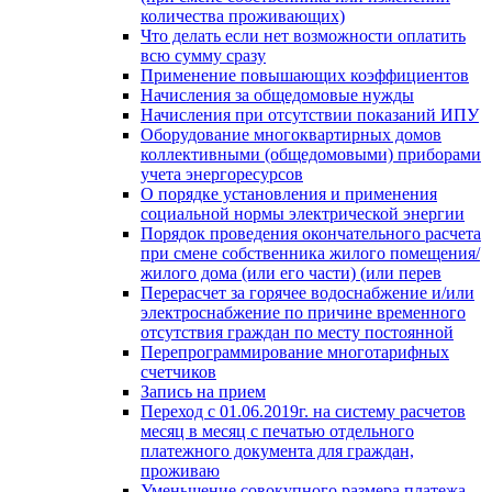
количества проживающих)
Что делать если нет возможности оплатить
всю сумму сразу
Применение повышающих коэффициентов
Начисления за общедомовые нужды
Начисления при отсутствии показаний ИПУ
Оборудование многоквартирных домов
коллективными (общедомовыми) приборами
учета энергоресурсов
О порядке установления и применения
социальной нормы электрической энергии
Порядок проведения окончательного расчета
при смене собственника жилого помещения/
жилого дома (или его части) (или перев
Перерасчет за горячее водоснабжение и/или
электроснабжение по причине временного
отсутствия граждан по месту постоянной
Перепрограммирование многотарифных
счетчиков
Запись на прием
Переход с 01.06.2019г. на систему расчетов
месяц в месяц с печатью отдельного
платежного документа для граждан,
проживаю
Уменьшение совокупного размера платежа