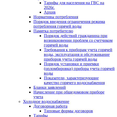
Тарифы для населения на ГВС на
2026г.
Архив
Нормативы потребления
Порядок введения ограничения режима
потребления горячей воды
Памятка потребителю
Порядок действий гражданина при
возникновении проблем со счетчиком
горячей воды
Требования к приборам учета горячей
воды, эксплуатация и обслуживание
приборов учета горячей воды
Порядок установки и приемки
(опломбировки) прибора учета горячей
воды
Показатели, характеризующие
качество горячего водоснабжения
Бланки заявлений
Начисление при общедомовом приборе
учета
Холодное водоснабжение
Договорная работа
Типовые формы договоров
Тарифы