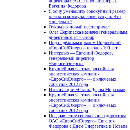
директора ОАО "ЕвроСибЭнерго"
Евгения Федорова
Я хочу уменьшить совокупный размер
платы за коммунальные услуги. Что
мне делать?
Открылся новый нефтепричал
Олег Дерипаска назначен генеральным
директором En+ Group
Под надёжным крылом Подшефной
«ЕвроСибЭнерго» школе - 100 лет
Интервью — Евгений Федоров,
генеральный директор
«Евросибэнерго»
Крупнейшая частная российская
энергетическая компания
«ЕвроСибЭнерго» — о ключевых
событиях 2012 года
Итоги акции «Стань Дедом Морозом»
Крупнейшая частная российская
энергетическая компания
«ЕвроСибЭнерго» — о ключевых
событиях 2012 года
Поздравление генерального директора
ОАО «ЕвроСибЭнерго» Евгения
Федорова с Днем Энергетика и Новым