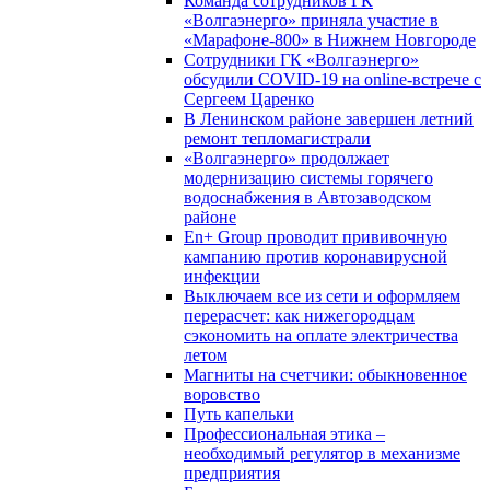
Команда сотрудников ГК
«Волгаэнерго» приняла участие в
«Марафоне-800» в Нижнем Новгороде
Сотрудники ГК «Волгаэнерго»
обсудили COVID-19 на online-встрече с
Сергеем Царенко
В Ленинском районе завершен летний
ремонт тепломагистрали
«Волгаэнерго» продолжает
модернизацию системы горячего
водоснабжения в Автозаводском
районе
En+ Group проводит прививочную
кампанию против коронавирусной
инфекции
Выключаем все из сети и оформляем
перерасчет: как нижегородцам
сэкономить на оплате электричества
летом
Магниты на счетчики: обыкновенное
воровство
Путь капельки
Профессиональная этика –
необходимый регулятор в механизме
предприятия