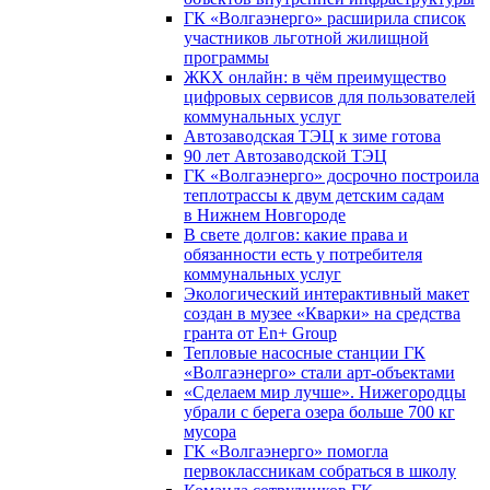
ГК «Волгаэнерго» расширила список
участников льготной жилищной
программы
ЖКХ онлайн: в чём преимущество
цифровых сервисов для пользователей
коммунальных услуг
Автозаводская ТЭЦ к зиме готова
90 лет Автозаводской ТЭЦ
ГК «Волгаэнерго» досрочно построила
теплотрассы к двум детским садам
в Нижнем Новгороде
В свете долгов: какие права и
обязанности есть у потребителя
коммунальных услуг
Экологический интерактивный макет
создан в музее «Кварки» на средства
гранта от En+ Group
Тепловые насосные станции ГК
«Волгаэнерго» стали арт-объектами
«Сделаем мир лучше». Нижегородцы
убрали с берега озера больше 700 кг
мусора
ГК «Волгаэнерго» помогла
первоклассникам собраться в школу