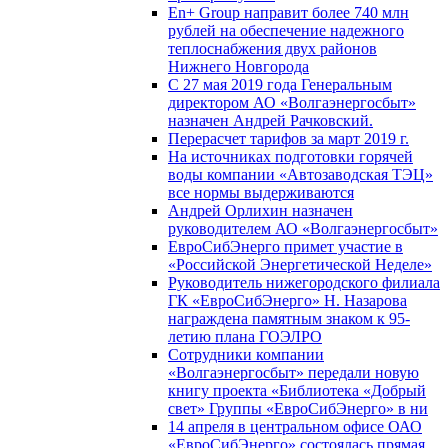
En+ Group направит более 740 млн
рублей на обеспечение надежного
теплоснабжения двух районов
Нижнего Новгорода
С 27 мая 2019 года Генеральным
директором АО «Волгаэнергосбыт»
назначен Андрей Рачковский.
Перерасчет тарифов за март 2019 г.
На источниках подготовки горячей
воды компании «Автозаводская ТЭЦ»
все нормы выдерживаются
Андрей Орлихин назначен
руководителем АО «Волгаэнергосбыт»
ЕвроСибЭнерго примет участие в
«Российской Энергетической Неделе»
Руководитель нижегородского филиала
ГК «ЕвроСибЭнерго» Н. Назарова
награждена памятным знаком к 95-
летию плана ГОЭЛРО
Сотрудники компании
«Волгаэнергосбыт» передали новую
книгу проекта «Библиотека «Добрый
свет» Группы «ЕвроСибЭнерго» в ни
14 апреля в центральном офисе ОАО
«ЕвроСибЭнерго» состоялась прямая