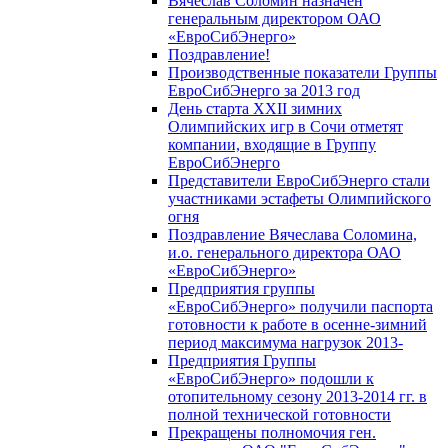
Вячеслав Соломин назначен
генеральным директором ОАО
«ЕвроСибЭнерго»
Поздравление!
Производственные показатели Группы
ЕвроСибЭнерго за 2013 год
День старта XXII зимних
Олимпийских игр в Сочи отметят
компании, входящие в Группу
ЕвроСибЭнерго
Представители ЕвроСибЭнерго стали
участниками эстафеты Олимпийского
огня
Поздравление Вячеслава Соломина,
и.о. генерального директора ОАО
«ЕвроСибЭнерго»
Предприятия группы
«ЕвроСибЭнерго» получили паспорта
готовности к работе в осенне-зимний
период максимума нагрузок 2013-
Предприятия Группы
«ЕвроСибЭнерго» подошли к
отопительному сезону 2013-2014 гг. в
полной технической готовности
Прекращены полномочия ген.