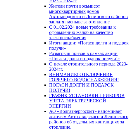
2023 – 2024гг.
Жители почти восьмисот
многоквартирных домов
Автозаводского и Ленинского районов
заплатят меньше за отопление
С 01.02.2024 новые требования к
оформлению жалоб на качество
электроснабжения
Итоги акции: «Погаси долги и подарок
получи»
Розыгрыш призов в рамках акции
«Погаси долги и подарок получи!»
О начале отопительного периода 2023-
2024гг.
ВНИМАНИЕ! ОТКЛЮЧЕНИЕ
ГОРЯЧЕГО ВОДОСНАБЖЕНИЯ!
ПОГАСИ ДОЛГИ И ПОДАРОК
ПОЛУЧИ!
ГРАФИК УСТАНОВКИ ПРИБОРОВ
УЧЕТА ЭЛЕКТРИЧЕСКОЙ
ЭНЕРГИИ
АО «Волгаэнергосбыт» напоминает
жителям Автозаводского и Ленинского
районов об отдельных квитанциях за
отопление.