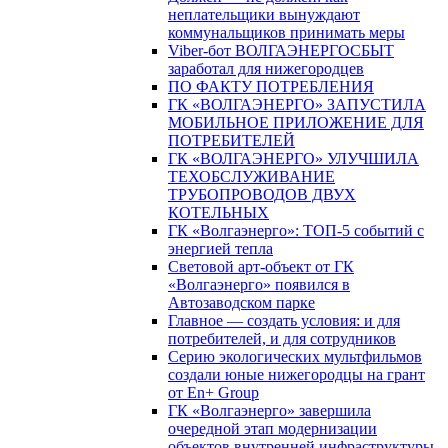
неплательщики вынуждают
коммунальщиков принимать меры
Viber-бот ВОЛГАЭНЕРГОСБЫТ
заработал для нижегородцев
ПО ФАКТУ ПОТРЕБЛЕНИЯ
ГК «ВОЛГАЭНЕРГО» ЗАПУСТИЛА
МОБИЛЬНОЕ ПРИЛОЖЕНИЕ ДЛЯ
ПОТРЕБИТЕЛЕЙ
ГК «ВОЛГАЭНЕРГО» УЛУЧШИЛА
ТЕХОБСЛУЖИВАНИЕ
ТРУБОПРОВОДОВ ДВУХ
КОТЕЛЬНЫХ
ГК «Волгаэнерго»: ТОП-5 событий с
энергией тепла
Световой арт-объект от ГК
«Волгаэнерго» появился в
Автозаводском парке
Главное — создать условия: и для
потребителей, и для сотрудников
Серию экологических мультфильмов
создали юные нижегородцы на грант
от En+ Group
ГК «Волгаэнерго» завершила
очередной этап модернизации
объектов внутренней инфраструктуры