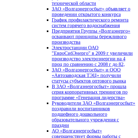
технической области
ЗАО «Волгаэнергосбыт» объявляет о
проведении открытого конкурса
График профилактического ремонта
систем горячего водоснабжения
Предприятия Группы «Волгаэнерго»
осваивают принципы бережливого
производства
Электростанции ОАО
"ЕвроСибЭнерго" в 2009 г увеличили
производство электроэнергии на 4
проц по сравнению с 2008 г до 82,
ЗАО «Волгаэнергосбыт» и ООО
«Автозаводская ТЭЦ» получили
статусы субъектов оптового рынка
В ЗАО «Волгаэнергосбыт» прошла
серия корпоративных тренингов по
программе «Генерация лидерства»
Руководители ЗАО «Волгаэнергосбыт»
поздравили воспитанников
подшефного дошкольного
образовательного учреждения с
праздни
АО «Волгаэнергосбыт»
совершенствует формы работы с