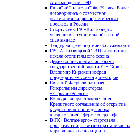
Автозаводской ТЭЦ
ЕвроСибЭнерго и China Yangtze Power
договорились о совместной
реализации гидроэнергетических
проектов в России
Спортсмены ГК «Волгаэнерго»
успешно выступили на областной
спартакиаде
Тендер на транспортное обслуживание
ГРС Автозаводской ТЭЦ запустят до
начала отопительного сезона
Директор по связям с органами
государственной власти En+ Group
Владимир Кирюхин избран
председателем совета директоров
Евгений Федоров назначен
Генеральным директором
«ЕвроСибЭнерго»
Конкурс на право заключения
Кредитного соглашения об открытие
кредитной линии и договора
кредитования в форме овердрафт
В ГК «Волгаэнерго» стартовала
программа по развитию преемников на
управленческие позиции в