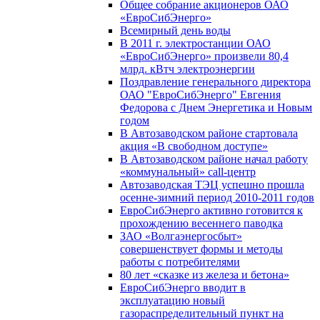
Общее собрание акционеров ОАО
«ЕвроСибЭнерго»
Всемирный день воды
В 2011 г. электростанции ОАО
«ЕвроСибЭнерго» произвели 80,4
млрд. кВтч электроэнергии
Поздравление генерального директора
ОАО "ЕвроСибЭнерго" Евгения
Федорова с Днем Энергетика и Новым
годом
В Автозаводском районе стартовала
акция «В свободном доступе»
В Автозаводском районе начал работу
«коммунальный» call-центр
Автозаводская ТЭЦ успешно прошла
осенне-зимний период 2010-2011 годов
ЕвроСибЭнерго активно готовится к
прохождению весеннего паводка
ЗАО «Волгаэнергосбыт»
совершенствует формы и методы
работы с потребителями
80 лет «сказке из железа и бетона»
ЕвроСибЭнерго вводит в
эксплуатацию новый
газораспределительный пункт на