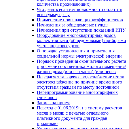
количества проживающих)
Что делать если нет возможности оплатить
всю сумму сразу
Применение повышающих коэффициентов
Начисления за общедомовые нужды
Начисления при отсутствии показаний ИПУ
Оборудование многоквартирных домов
коллективными (общедомовыми) приборами
учета энергоресурсов
О порядке установления и применения
социальной нормы электрической энергии
Порядок проведения окончательного расчета
при смене собственника жилого помещения/
жилого дома (или его части) (или перев
Перерасчет за горячее водоснабжение и/или
электроснабжение по причине временного
отсутствия граждан по месту постоянной
Перепрограммирование многотарифных
счетчиков
Запись на прием
Переход с 01.06.2019г. на систему расчетов
месяц в месяц с печатью отдельного
платежного документа для граждан,
проживаю
Уменьшение совокупного размера платежа