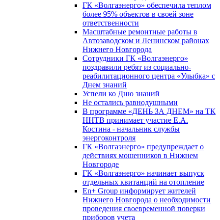
ГК «Волгаэнерго» обеспечила теплом
более 95% объектов в своей зоне
ответственности
Масштабные ремонтные работы в
Автозаводском и Ленинском районах
Нижнего Новгорода
Сотрудники ГК «Волгаэнерго»
поздравили ребят из социально-
реабилитационного центра «Улыбка» с
Днем знаний
Успели ко Дню знаний
Не остались равнодушными
В программе «ДЕНЬ ЗА ДНЕМ» на ТК
ННТВ принимает участие Е.А.
Костина - начальник службы
энергоконтроля
ГК «Волгаэнерго» предупреждает о
действиях мошенников в Нижнем
Новгороде
ГК «Волгаэнерго» начинает выпуск
отдельных квитанций на отопление
En+ Group информирует жителей
Нижнего Новгорода о необходимости
проведения своевременной поверки
приборов учета