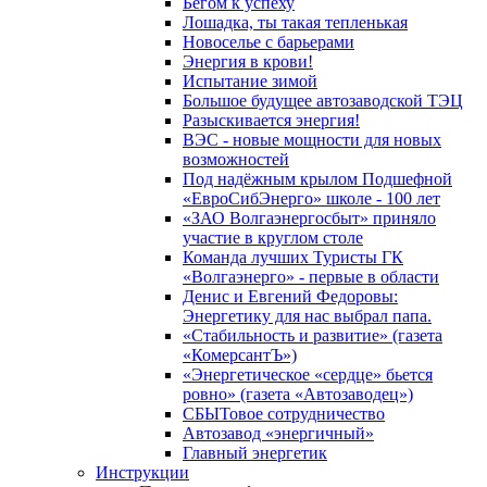
Бегом к успеху
Лошадка, ты такая тепленькая
Новоселье с барьерами
Энергия в крови!
Испытание зимой
Большое будущее автозаводской ТЭЦ
Разыскивается энергия!
ВЭС - новые мощности для новых
возможностей
Под надёжным крылом Подшефной
«ЕвроСибЭнерго» школе - 100 лет
«ЗАО Волгаэнергосбыт» приняло
участие в круглом столе
Команда лучших Туристы ГК
«Волгаэнерго» - первые в области
Денис и Евгений Федоровы:
Энергетику для нас выбрал папа.
«Стабильность и развитие» (газета
«КомерсантЪ»)
«Энергетическое «сердце» бьется
ровно» (газета «Автозаводец»)
СБЫТовое сотрудничество
Автозавод «энергичный»
Главный энергетик
Инструкции