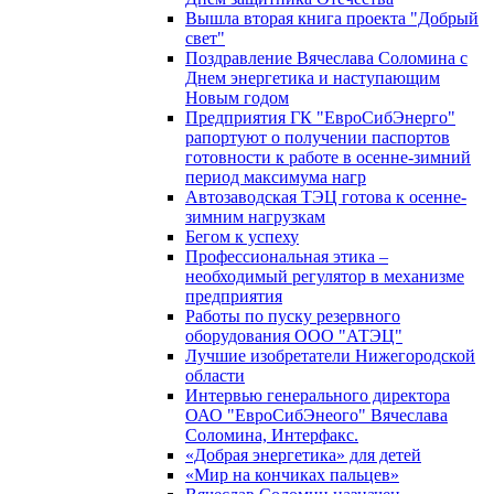
Вышла вторая книга проекта "Добрый
свет"
Поздравление Вячеслава Соломина с
Днем энергетика и наступающим
Новым годом
Предприятия ГК "ЕвроСибЭнерго"
рапортуют о получении паспортов
готовности к работе в осенне-зимний
период максимума нагр
Автозаводская ТЭЦ готова к осенне-
зимним нагрузкам
Бегом к успеху
Профессиональная этика –
необходимый регулятор в механизме
предприятия
Работы по пуску резервного
оборудования ООО "АТЭЦ"
Лучшие изобретатели Нижегородской
области
Интервью генерального директора
ОАО "ЕвроСибЭнеого" Вячеслава
Соломина, Интерфакс.
«Добрая энергетика» для детей
«Мир на кончиках пальцев»