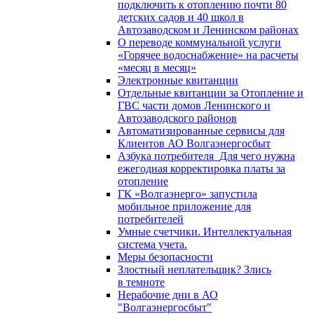
подключить к отоплению почти 80
детских садов и 40 школ в
Автозаводском и Ленинском районах
О переводе коммунальной услуги
«Горячее водоснабжение» на расчеты
«месяц в месяц»
Электронные квитанции
Отдельные квитанции за Отопление и
ГВС части домов Ленинского и
Автозаводского районов
Автоматизированные сервисы для
Клиентов АО Волгаэнергосбыт
Азбука потребителя_Для чего нужна
ежегодная корректировка платы за
отопление
ГК «Волгаэнерго» запустила
мобильное приложение для
потребителей
Умные счетчики. Интеллектуальная
система учета.
Меры безопасности
Злостный неплательщик? Злись
в темноте
Нерабочие дни в АО
"Волгаэнергосбыт"