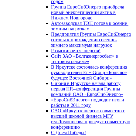
годом
Группа ЕвроСибЭнерго приобрела
новый энергетический актив в
Нижнем Новгороде
Автозаводская ТЭЦ готова к осенне-
зимним нагрузкам.
Предприятия Группы ЕвроСибЭнерго
готовы к прохождению осенне-
зимнего максимума нагрузок
Разыскивается энергия!
Сайт ЗАО «Волгаэнергосбыт» в
тестовом режиме»
В Иркутске состоялась конференция
руководителей En+ Group «Большое
будущее Восточной Сибири»
6 июня в Иркутске начала работу
первая HR–конференция Группы
компаний ОАО «ЕвроСибЭнерго»
«ЕвроСибЭнерго» подводит итоги
работы в 2011 году
ОАО «Иркутскэнерго» совместно с
высшей школой бизнеса МГУ
им.Ломоносова проведут совместную
конференцию
С Днем Победы!