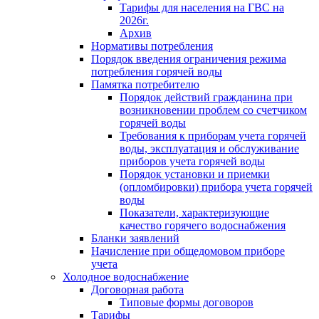
Тарифы для населения на ГВС на
2026г.
Архив
Нормативы потребления
Порядок введения ограничения режима
потребления горячей воды
Памятка потребителю
Порядок действий гражданина при
возникновении проблем со счетчиком
горячей воды
Требования к приборам учета горячей
воды, эксплуатация и обслуживание
приборов учета горячей воды
Порядок установки и приемки
(опломбировки) прибора учета горячей
воды
Показатели, характеризующие
качество горячего водоснабжения
Бланки заявлений
Начисление при общедомовом приборе
учета
Холодное водоснабжение
Договорная работа
Типовые формы договоров
Тарифы