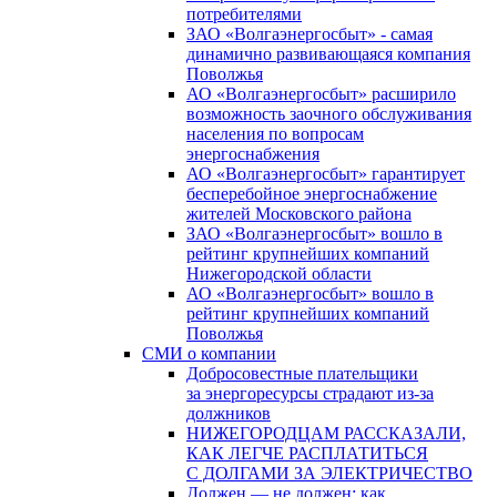
потребителями
ЗАО «Волгаэнергосбыт» - самая
динамично развивающаяся компания
Поволжья
АО «Волгаэнергосбыт» расширило
возможность заочного обслуживания
населения по вопросам
энергоснабжения
АО «Волгаэнергосбыт» гарантирует
бесперебойное энергоснабжение
жителей Московского района
ЗАО «Волгаэнергосбыт» вошло в
рейтинг крупнейших компаний
Нижегородской области
АО «Волгаэнергосбыт» вошло в
рейтинг крупнейших компаний
Поволжья
СМИ о компании
Добросовестные плательщики
за энергоресурсы страдают из-за
должников
НИЖЕГОРОДЦАМ РАССКАЗАЛИ,
КАК ЛЕГЧЕ РАСПЛАТИТЬСЯ
С ДОЛГАМИ ЗА ЭЛЕКТРИЧЕСТВО
Должен — не должен: как