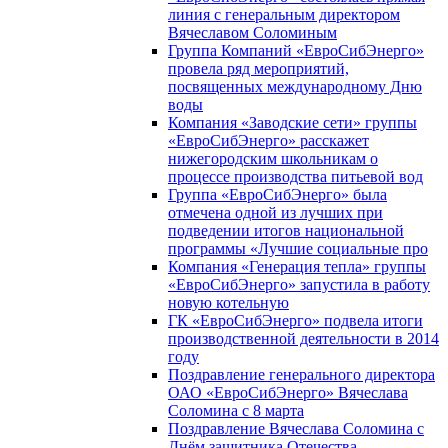
линия с генеральным директором
Вячеславом Соломиным
Группа Компаний «ЕвроСибЭнерго»
провела ряд мероприятий,
посвященных международному Дню
воды
Компания «Заводские сети» группы
«ЕвроСибЭнерго» расскажет
нижегородским школьникам о
процессе производства питьевой вод
Группа «ЕвроСибЭнерго» была
отмечена одной из лучших при
подведении итогов национальной
программы «Лучшие социальные про
Компания «Генерация тепла» группы
«ЕвроСибЭнерго» запустила в работу
новую котельную
ГК «ЕвроСибЭнерго» подвела итоги
производственной деятельности в 2014
году
Поздравление генерального директора
ОАО «ЕвроСибЭнерго» Вячеслава
Соломина с 8 марта
Поздравление Вячеслава Соломина с
Днём защитника Отечества