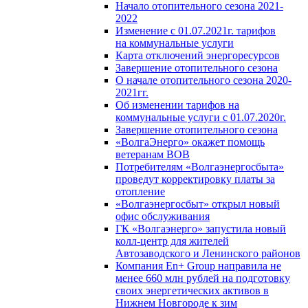
Начало отопительного сезона 2021-
2022
Изменение с 01.07.2021г. тарифов
на коммунальные услуги
Карта отключений энергоресурсов
Завершение отопительного сезона
О начале отопительного сезона 2020-
2021гг.
Об изменении тарифов на
коммунальные услуги с 01.07.2020г.
Завершение отопительного сезона
«ВолгаЭнерго» окажет помощь
ветеранам ВОВ
Потребителям «Волгаэнергосбыта»
проведут корректировку платы за
отопление
«Волгаэнергосбыт» открыл новый
офис обслуживания
ГК «Волгаэнерго» запустила новый
колл-центр для жителей
Автозаводского и Ленинского районов
Компания En+ Group направила не
менее 660 млн рублей на подготовку
своих энергетических активов в
Нижнем Новгороде к зим