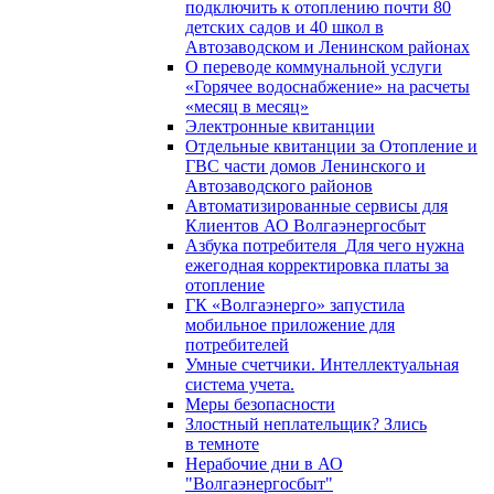
подключить к отоплению почти 80
детских садов и 40 школ в
Автозаводском и Ленинском районах
О переводе коммунальной услуги
«Горячее водоснабжение» на расчеты
«месяц в месяц»
Электронные квитанции
Отдельные квитанции за Отопление и
ГВС части домов Ленинского и
Автозаводского районов
Автоматизированные сервисы для
Клиентов АО Волгаэнергосбыт
Азбука потребителя_Для чего нужна
ежегодная корректировка платы за
отопление
ГК «Волгаэнерго» запустила
мобильное приложение для
потребителей
Умные счетчики. Интеллектуальная
система учета.
Меры безопасности
Злостный неплательщик? Злись
в темноте
Нерабочие дни в АО
"Волгаэнергосбыт"