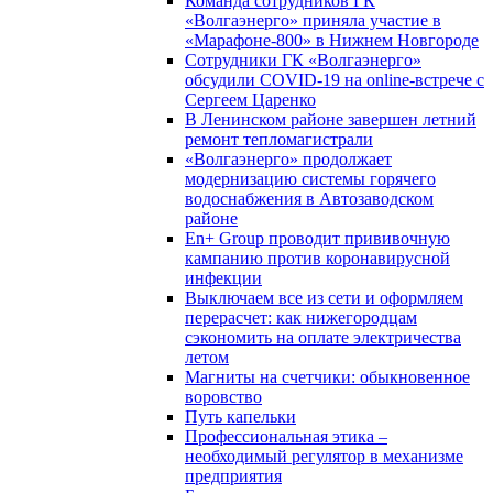
Команда сотрудников ГК
«Волгаэнерго» приняла участие в
«Марафоне-800» в Нижнем Новгороде
Сотрудники ГК «Волгаэнерго»
обсудили COVID-19 на online-встрече с
Сергеем Царенко
В Ленинском районе завершен летний
ремонт тепломагистрали
«Волгаэнерго» продолжает
модернизацию системы горячего
водоснабжения в Автозаводском
районе
En+ Group проводит прививочную
кампанию против коронавирусной
инфекции
Выключаем все из сети и оформляем
перерасчет: как нижегородцам
сэкономить на оплате электричества
летом
Магниты на счетчики: обыкновенное
воровство
Путь капельки
Профессиональная этика –
необходимый регулятор в механизме
предприятия