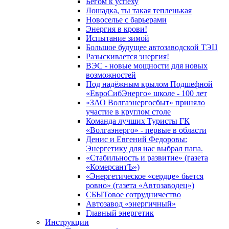
Бегом к успеху
Лошадка, ты такая тепленькая
Новоселье с барьерами
Энергия в крови!
Испытание зимой
Большое будущее автозаводской ТЭЦ
Разыскивается энергия!
ВЭС - новые мощности для новых
возможностей
Под надёжным крылом Подшефной
«ЕвроСибЭнерго» школе - 100 лет
«ЗАО Волгаэнергосбыт» приняло
участие в круглом столе
Команда лучших Туристы ГК
«Волгаэнерго» - первые в области
Денис и Евгений Федоровы:
Энергетику для нас выбрал папа.
«Стабильность и развитие» (газета
«КомерсантЪ»)
«Энергетическое «сердце» бьется
ровно» (газета «Автозаводец»)
СБЫТовое сотрудничество
Автозавод «энергичный»
Главный энергетик
Инструкции