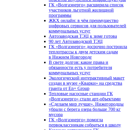
ГК «Волгаэнерго» расширила список
участников льготной жилищной
программы
ЖКХ онлайн: в чём преимущество
цифровых сервисов для пользователей
коммунальных услуг
Автозаводская ТЭЦ к зиме готова
90 лет Автозаводской ТЭЦ
ГК «Волгаэнерго» досрочно построила
теплотрассы к двум детским садам
в Нижнем Новгороде
В свете долгов: какие права и
обязанности есть у потребителя
коммунальных услуг
Экологический интерактивный макет
создан в музее «Кварки» на средства
гранта от En+ Group
Тепловые насосные станции ГК
«Волгаэнерго» стали арт-объектами
«Сделаем мир лучше». Нижегородцы
убрали с берега озера больше 700 кг
мусора
ГК «Волгаэнерго» помогла
первоклассникам собраться в школу