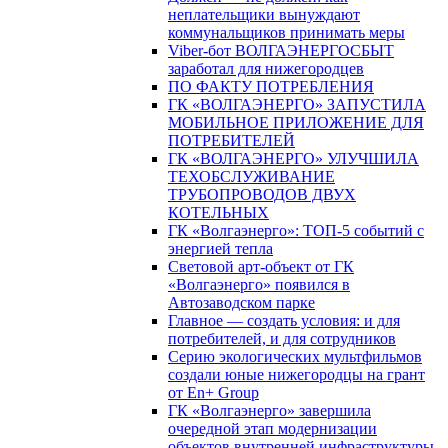
неплательщики вынуждают
коммунальщиков принимать меры
Viber-бот ВОЛГАЭНЕРГОСБЫТ
заработал для нижегородцев
ПО ФАКТУ ПОТРЕБЛЕНИЯ
ГК «ВОЛГАЭНЕРГО» ЗАПУСТИЛА
МОБИЛЬНОЕ ПРИЛОЖЕНИЕ ДЛЯ
ПОТРЕБИТЕЛЕЙ
ГК «ВОЛГАЭНЕРГО» УЛУЧШИЛА
ТЕХОБСЛУЖИВАНИЕ
ТРУБОПРОВОДОВ ДВУХ
КОТЕЛЬНЫХ
ГК «Волгаэнерго»: ТОП-5 событий с
энергией тепла
Световой арт-объект от ГК
«Волгаэнерго» появился в
Автозаводском парке
Главное — создать условия: и для
потребителей, и для сотрудников
Серию экологических мультфильмов
создали юные нижегородцы на грант
от En+ Group
ГК «Волгаэнерго» завершила
очередной этап модернизации
объектов внутренней инфраструктуры