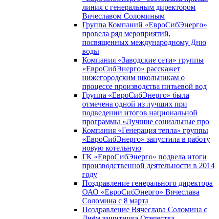
линия с генеральным директором
Вячеславом Соломиным
Группа Компаний «ЕвроСибЭнерго»
провела ряд мероприятий,
посвященных международному Дню
воды
Компания «Заводские сети» группы
«ЕвроСибЭнерго» расскажет
нижегородским школьникам о
процессе производства питьевой вод
Группа «ЕвроСибЭнерго» была
отмечена одной из лучших при
подведении итогов национальной
программы «Лучшие социальные про
Компания «Генерация тепла» группы
«ЕвроСибЭнерго» запустила в работу
новую котельную
ГК «ЕвроСибЭнерго» подвела итоги
производственной деятельности в 2014
году
Поздравление генерального директора
ОАО «ЕвроСибЭнерго» Вячеслава
Соломина с 8 марта
Поздравление Вячеслава Соломина с
Днём защитника Отечества