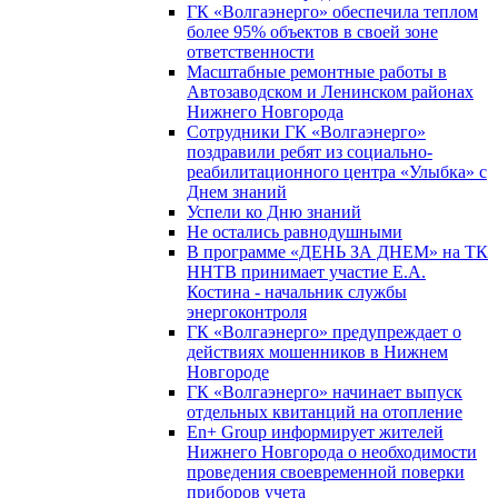
ГК «Волгаэнерго» обеспечила теплом
более 95% объектов в своей зоне
ответственности
Масштабные ремонтные работы в
Автозаводском и Ленинском районах
Нижнего Новгорода
Сотрудники ГК «Волгаэнерго»
поздравили ребят из социально-
реабилитационного центра «Улыбка» с
Днем знаний
Успели ко Дню знаний
Не остались равнодушными
В программе «ДЕНЬ ЗА ДНЕМ» на ТК
ННТВ принимает участие Е.А.
Костина - начальник службы
энергоконтроля
ГК «Волгаэнерго» предупреждает о
действиях мошенников в Нижнем
Новгороде
ГК «Волгаэнерго» начинает выпуск
отдельных квитанций на отопление
En+ Group информирует жителей
Нижнего Новгорода о необходимости
проведения своевременной поверки
приборов учета