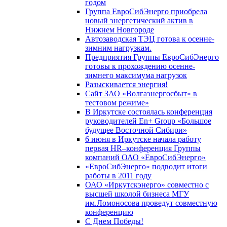
годом
Группа ЕвроСибЭнерго приобрела
новый энергетический актив в
Нижнем Новгороде
Автозаводская ТЭЦ готова к осенне-
зимним нагрузкам.
Предприятия Группы ЕвроСибЭнерго
готовы к прохождению осенне-
зимнего максимума нагрузок
Разыскивается энергия!
Сайт ЗАО «Волгаэнергосбыт» в
тестовом режиме»
В Иркутске состоялась конференция
руководителей En+ Group «Большое
будущее Восточной Сибири»
6 июня в Иркутске начала работу
первая HR–конференция Группы
компаний ОАО «ЕвроСибЭнерго»
«ЕвроСибЭнерго» подводит итоги
работы в 2011 году
ОАО «Иркутскэнерго» совместно с
высшей школой бизнеса МГУ
им.Ломоносова проведут совместную
конференцию
С Днем Победы!