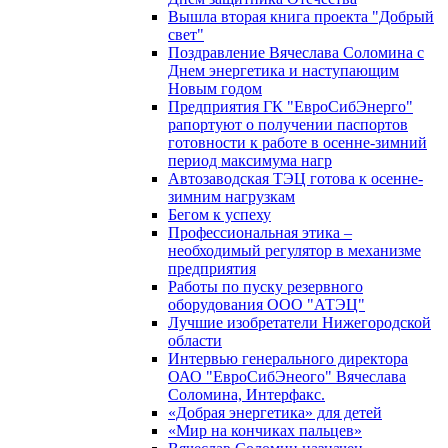
Вышла вторая книга проекта "Добрый
свет"
Поздравление Вячеслава Соломина с
Днем энергетика и наступающим
Новым годом
Предприятия ГК "ЕвроСибЭнерго"
рапортуют о получении паспортов
готовности к работе в осенне-зимний
период максимума нагр
Автозаводская ТЭЦ готова к осенне-
зимним нагрузкам
Бегом к успеху
Профессиональная этика –
необходимый регулятор в механизме
предприятия
Работы по пуску резервного
оборудования ООО "АТЭЦ"
Лучшие изобретатели Нижегородской
области
Интервью генерального директора
ОАО "ЕвроСибЭнеого" Вячеслава
Соломина, Интерфакс.
«Добрая энергетика» для детей
«Мир на кончиках пальцев»