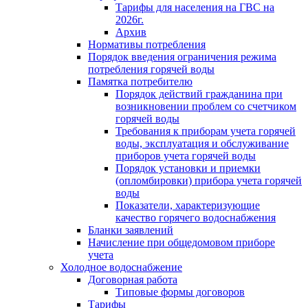
Тарифы для населения на ГВС на
2026г.
Архив
Нормативы потребления
Порядок введения ограничения режима
потребления горячей воды
Памятка потребителю
Порядок действий гражданина при
возникновении проблем со счетчиком
горячей воды
Требования к приборам учета горячей
воды, эксплуатация и обслуживание
приборов учета горячей воды
Порядок установки и приемки
(опломбировки) прибора учета горячей
воды
Показатели, характеризующие
качество горячего водоснабжения
Бланки заявлений
Начисление при общедомовом приборе
учета
Холодное водоснабжение
Договорная работа
Типовые формы договоров
Тарифы