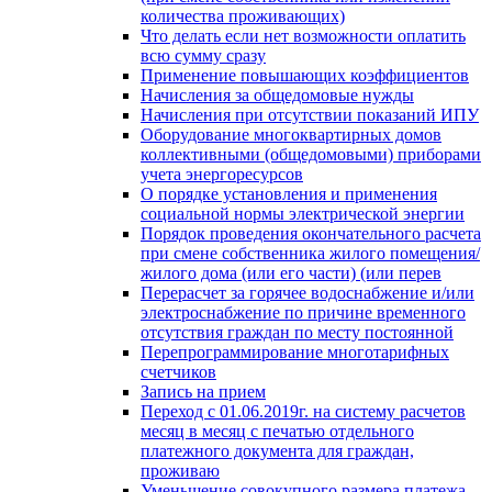
количества проживающих)
Что делать если нет возможности оплатить
всю сумму сразу
Применение повышающих коэффициентов
Начисления за общедомовые нужды
Начисления при отсутствии показаний ИПУ
Оборудование многоквартирных домов
коллективными (общедомовыми) приборами
учета энергоресурсов
О порядке установления и применения
социальной нормы электрической энергии
Порядок проведения окончательного расчета
при смене собственника жилого помещения/
жилого дома (или его части) (или перев
Перерасчет за горячее водоснабжение и/или
электроснабжение по причине временного
отсутствия граждан по месту постоянной
Перепрограммирование многотарифных
счетчиков
Запись на прием
Переход с 01.06.2019г. на систему расчетов
месяц в месяц с печатью отдельного
платежного документа для граждан,
проживаю
Уменьшение совокупного размера платежа