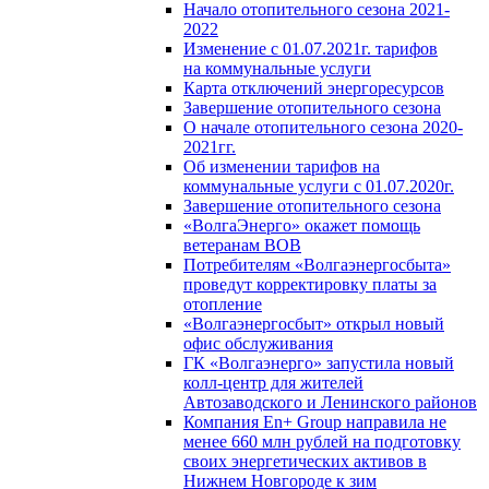
Начало отопительного сезона 2021-
2022
Изменение с 01.07.2021г. тарифов
на коммунальные услуги
Карта отключений энергоресурсов
Завершение отопительного сезона
О начале отопительного сезона 2020-
2021гг.
Об изменении тарифов на
коммунальные услуги с 01.07.2020г.
Завершение отопительного сезона
«ВолгаЭнерго» окажет помощь
ветеранам ВОВ
Потребителям «Волгаэнергосбыта»
проведут корректировку платы за
отопление
«Волгаэнергосбыт» открыл новый
офис обслуживания
ГК «Волгаэнерго» запустила новый
колл-центр для жителей
Автозаводского и Ленинского районов
Компания En+ Group направила не
менее 660 млн рублей на подготовку
своих энергетических активов в
Нижнем Новгороде к зим