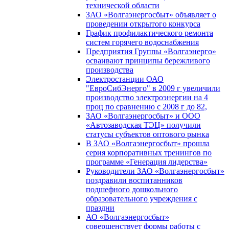
технической области
ЗАО «Волгаэнергосбыт» объявляет о
проведении открытого конкурса
График профилактического ремонта
систем горячего водоснабжения
Предприятия Группы «Волгаэнерго»
осваивают принципы бережливого
производства
Электростанции ОАО
"ЕвроСибЭнерго" в 2009 г увеличили
производство электроэнергии на 4
проц по сравнению с 2008 г до 82,
ЗАО «Волгаэнергосбыт» и ООО
«Автозаводская ТЭЦ» получили
статусы субъектов оптового рынка
В ЗАО «Волгаэнергосбыт» прошла
серия корпоративных тренингов по
программе «Генерация лидерства»
Руководители ЗАО «Волгаэнергосбыт»
поздравили воспитанников
подшефного дошкольного
образовательного учреждения с
праздни
АО «Волгаэнергосбыт»
совершенствует формы работы с