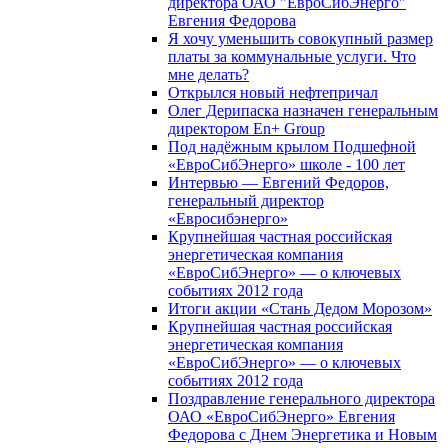
директора ОАО "ЕвроСибЭнерго"
Евгения Федорова
Я хочу уменьшить совокупный размер
платы за коммунальные услуги. Что
мне делать?
Открылся новый нефтепричал
Олег Дерипаска назначен генеральным
директором En+ Group
Под надёжным крылом Подшефной
«ЕвроСибЭнерго» школе - 100 лет
Интервью — Евгений Федоров,
генеральный директор
«Евросибэнерго»
Крупнейшая частная российская
энергетическая компания
«ЕвроСибЭнерго» — о ключевых
событиях 2012 года
Итоги акции «Стань Дедом Морозом»
Крупнейшая частная российская
энергетическая компания
«ЕвроСибЭнерго» — о ключевых
событиях 2012 года
Поздравление генерального директора
ОАО «ЕвроСибЭнерго» Евгения
Федорова с Днем Энергетика и Новым