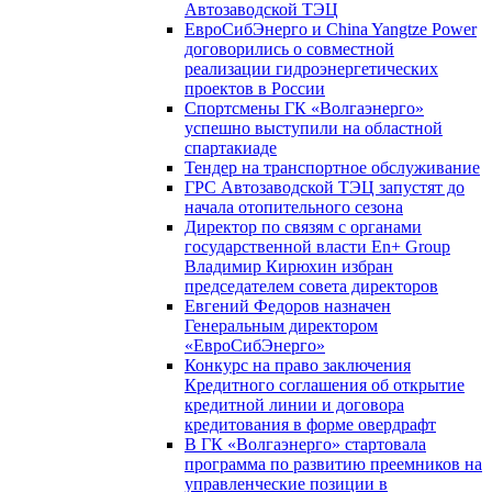
Автозаводской ТЭЦ
ЕвроСибЭнерго и China Yangtze Power
договорились о совместной
реализации гидроэнергетических
проектов в России
Спортсмены ГК «Волгаэнерго»
успешно выступили на областной
спартакиаде
Тендер на транспортное обслуживание
ГРС Автозаводской ТЭЦ запустят до
начала отопительного сезона
Директор по связям с органами
государственной власти En+ Group
Владимир Кирюхин избран
председателем совета директоров
Евгений Федоров назначен
Генеральным директором
«ЕвроСибЭнерго»
Конкурс на право заключения
Кредитного соглашения об открытие
кредитной линии и договора
кредитования в форме овердрафт
В ГК «Волгаэнерго» стартовала
программа по развитию преемников на
управленческие позиции в