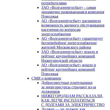
потребителями
ЗАО «Волгаэнергосбыт» - самая
динамично развивающаяся компания
Поволжья
АО «Волгаэнергосбыт» расширило
возможность заочного обслуживания
населения по вопросам
энергоснабжения
АО «Волгаэнергосбыт» гарантирует
бесперебойное энергоснабжение
жителей Московского района
ЗАО «Волгаэнергосбыт» вошло в
рейтинг крупнейших компаний
Нижегородской области
АО «Волгаэнергосбыт» вошло в
рейтинг крупнейших компаний
Поволжья
СМИ о компании
Добросовестные плательщики
за энергоресурсы страдают из-за
должников
НИЖЕГОРОДЦАМ РАССКАЗАЛИ,
КАК ЛЕГЧЕ РАСПЛАТИТЬСЯ
С ДОЛГАМИ ЗА ЭЛЕКТРИЧЕСТВО
Должен — не должен: как