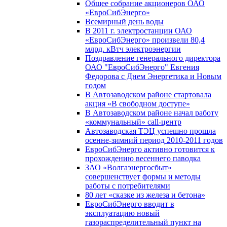
Общее собрание акционеров ОАО
«ЕвроСибЭнерго»
Всемирный день воды
В 2011 г. электростанции ОАО
«ЕвроСибЭнерго» произвели 80,4
млрд. кВтч электроэнергии
Поздравление генерального директора
ОАО "ЕвроСибЭнерго" Евгения
Федорова с Днем Энергетика и Новым
годом
В Автозаводском районе стартовала
акция «В свободном доступе»
В Автозаводском районе начал работу
«коммунальный» call-центр
Автозаводская ТЭЦ успешно прошла
осенне-зимний период 2010-2011 годов
ЕвроСибЭнерго активно готовится к
прохождению весеннего паводка
ЗАО «Волгаэнергосбыт»
совершенствует формы и методы
работы с потребителями
80 лет «сказке из железа и бетона»
ЕвроСибЭнерго вводит в
эксплуатацию новый
газораспределительный пункт на