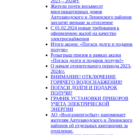
2023 – 2024гг.
Жители почти восьмисот
многоквартирных домов
Автозаводского и Ленинского районов
заплатят меньше за отопление
С 01.02.2024 новые требования к
оформлению жалоб на качество
электроснабжения
Итоги акции: «Погаси долги и подарок
получи»
Розыгрыш призов в рамках акции
«Погаси долги и подарок получи!»
О начале отопительного периода 2023-
2024гг.
ВНИМАНИЕ! ОТКЛЮЧЕНИЕ
ГОРЯЧЕГО ВОДОСНАБЖЕНИЯ!
ПОГАСИ ДОЛГИ И ПОДАРОК
ПОЛУЧИ!
ГРАФИК УСТАНОВКИ ПРИБОРОВ
УЧЕТА ЭЛЕКТРИЧЕСКОЙ
ЭНЕРГИИ
АО «Волгаэнергосбыт» напоминает
жителям Автозаводского и Ленинского
районов об отдельных квитанциях за
отопление.