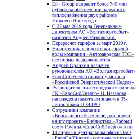
En+ Group направит более 740 млн
рублей на обеспечение надежного
теплоснабжения двух районов
Нижнего Новгорода
С 27 мая 2019 года Генеральным
директором АО «Волгаэнергосбыт»
назначен Андрей Рачковский.
Перерасчет тарифов за март 2019 г.
На источниках подготовки горячей
воды компании «Автозаводская ТЭЦ»
все нормы выдерживаются
Андрей Орлихин назначен
руководителем АО «Волгаэнергосбыт»
ЕвроСибЭнерго примет участие в
«Российской Энергетической Неделе»
Руководитель нижегородского филиала
ГК «ЕвроСибЭнерго» Н. Назарова
награждена памятным знаком к 95-
летию плана ГОЭЛРО
Сотрудники компании
«Волгаэнергосбыт» передали новую
книгу проекта «Библиотека «Добрый
свет» Группы «ЕвроСибЭнерго» в ни
14 апреля в центральном офисе ОАО
«ЕвроСибЭнерго» состоялась прямая