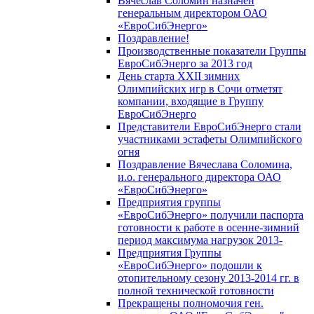
Вячеслав Соломин назначен
генеральным директором ОАО
«ЕвроСибЭнерго»
Поздравление!
Производственные показатели Группы
ЕвроСибЭнерго за 2013 год
День старта XXII зимних
Олимпийских игр в Сочи отметят
компании, входящие в Группу
ЕвроСибЭнерго
Представители ЕвроСибЭнерго стали
участниками эстафеты Олимпийского
огня
Поздравление Вячеслава Соломина,
и.о. генерального директора ОАО
«ЕвроСибЭнерго»
Предприятия группы
«ЕвроСибЭнерго» получили паспорта
готовности к работе в осенне-зимний
период максимума нагрузок 2013-
Предприятия Группы
«ЕвроСибЭнерго» подошли к
отопительному сезону 2013-2014 гг. в
полной технической готовности
Прекращены полномочия ген.