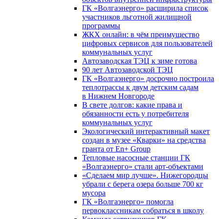
ГК «Волгаэнерго» расширила список
участников льготной жилищной
программы
ЖКХ онлайн: в чём преимущество
цифровых сервисов для пользователей
коммунальных услуг
Автозаводская ТЭЦ к зиме готова
90 лет Автозаводской ТЭЦ
ГК «Волгаэнерго» досрочно построила
теплотрассы к двум детским садам
в Нижнем Новгороде
В свете долгов: какие права и
обязанности есть у потребителя
коммунальных услуг
Экологический интерактивный макет
создан в музее «Кварки» на средства
гранта от En+ Group
Тепловые насосные станции ГК
«Волгаэнерго» стали арт-объектами
«Сделаем мир лучше». Нижегородцы
убрали с берега озера больше 700 кг
мусора
ГК «Волгаэнерго» помогла
первоклассникам собраться в школу