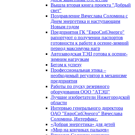
Вышла вторая книга проекта "Добрый
свет"
Поздравление Вячеслава Соломина с
Днем энергетика и наступающим
Новым годом
Предприятия ГК "ЕвроСибЭнерго"
рапортуют о получении паспортов
готовности к работе в осенне-зимний
период максимума нагр
Автозаводская ТЭЦ готова к осенне-
зимним нагрузкам
Бегом к успеху
Профессиональная этика –
необходимый регулятор в механизме
предприятия
Работы по пуску резервного
оборудования ООО "АТЭЦ"
Лучшие изобретатели Нижегородской
области
Интервью генерального директора
ОАО "ЕвроСибЭнеого" Вячеслава
Соломина, Интерфакс.
«Добрая энергетика» для детей
«Мир на кончиках пальцев»