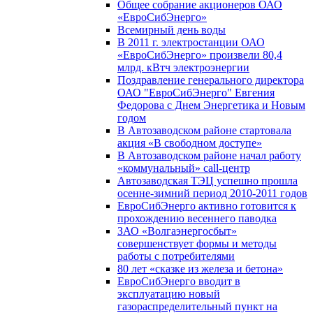
Общее собрание акционеров ОАО
«ЕвроСибЭнерго»
Всемирный день воды
В 2011 г. электростанции ОАО
«ЕвроСибЭнерго» произвели 80,4
млрд. кВтч электроэнергии
Поздравление генерального директора
ОАО "ЕвроСибЭнерго" Евгения
Федорова с Днем Энергетика и Новым
годом
В Автозаводском районе стартовала
акция «В свободном доступе»
В Автозаводском районе начал работу
«коммунальный» call-центр
Автозаводская ТЭЦ успешно прошла
осенне-зимний период 2010-2011 годов
ЕвроСибЭнерго активно готовится к
прохождению весеннего паводка
ЗАО «Волгаэнергосбыт»
совершенствует формы и методы
работы с потребителями
80 лет «сказке из железа и бетона»
ЕвроСибЭнерго вводит в
эксплуатацию новый
газораспределительный пункт на