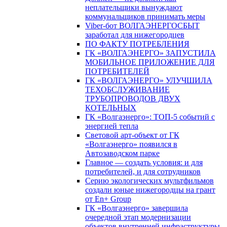
неплательщики вынуждают
коммунальщиков принимать меры
Viber-бот ВОЛГАЭНЕРГОСБЫТ
заработал для нижегородцев
ПО ФАКТУ ПОТРЕБЛЕНИЯ
ГК «ВОЛГАЭНЕРГО» ЗАПУСТИЛА
МОБИЛЬНОЕ ПРИЛОЖЕНИЕ ДЛЯ
ПОТРЕБИТЕЛЕЙ
ГК «ВОЛГАЭНЕРГО» УЛУЧШИЛА
ТЕХОБСЛУЖИВАНИЕ
ТРУБОПРОВОДОВ ДВУХ
КОТЕЛЬНЫХ
ГК «Волгаэнерго»: ТОП-5 событий с
энергией тепла
Световой арт-объект от ГК
«Волгаэнерго» появился в
Автозаводском парке
Главное — создать условия: и для
потребителей, и для сотрудников
Серию экологических мультфильмов
создали юные нижегородцы на грант
от En+ Group
ГК «Волгаэнерго» завершила
очередной этап модернизации
объектов внутренней инфраструктуры