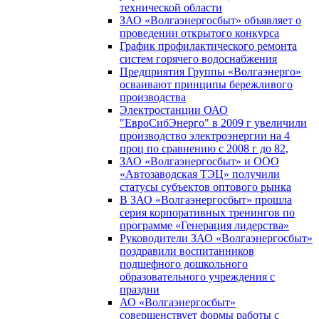
технической области
ЗАО «Волгаэнергосбыт» объявляет о
проведении открытого конкурса
График профилактического ремонта
систем горячего водоснабжения
Предприятия Группы «Волгаэнерго»
осваивают принципы бережливого
производства
Электростанции ОАО
"ЕвроСибЭнерго" в 2009 г увеличили
производство электроэнергии на 4
проц по сравнению с 2008 г до 82,
ЗАО «Волгаэнергосбыт» и ООО
«Автозаводская ТЭЦ» получили
статусы субъектов оптового рынка
В ЗАО «Волгаэнергосбыт» прошла
серия корпоративных тренингов по
программе «Генерация лидерства»
Руководители ЗАО «Волгаэнергосбыт»
поздравили воспитанников
подшефного дошкольного
образовательного учреждения с
праздни
АО «Волгаэнергосбыт»
совершенствует формы работы с