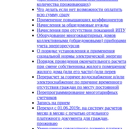
количества проживающих)
Что делать если нет возможности оплатить
всю сумму сразу
Применение повышающих коэффициентов
Начисления за общедомовые нужды
Начисления при отсутствии показаний ИПУ
Оборудование многоквартирных домов
коллективными (общедомовыми) приборами
учета энергоресурсов
О порядке установления и применения
социальной нормы электрической энергии
Порядок проведения окончательного расчета
при смене собственника жилого помещения/
жилого дома (или его части) (или перев
Перерасчет за горячее водоснабжение и/или
электроснабжение по причине временного
отсутствия граждан по месту постоянной
Перепрограммирование многотарифных
счетчиков
Запись на прием
Переход с 01.06.2019г. на систему расчетов
месяц в месяц с печатью отдельного
платежного документа для граждан,
проживаю
Уменьшение совокупного размера платежа