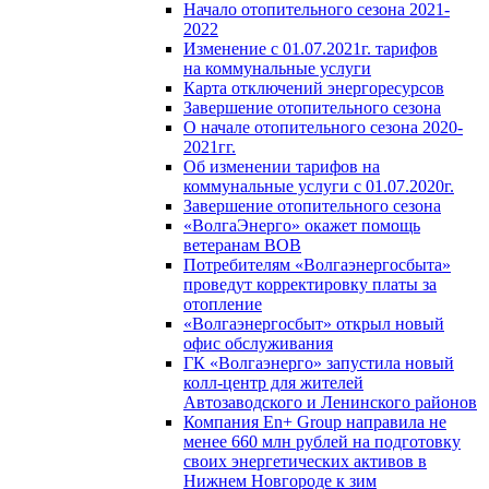
Начало отопительного сезона 2021-
2022
Изменение с 01.07.2021г. тарифов
на коммунальные услуги
Карта отключений энергоресурсов
Завершение отопительного сезона
О начале отопительного сезона 2020-
2021гг.
Об изменении тарифов на
коммунальные услуги с 01.07.2020г.
Завершение отопительного сезона
«ВолгаЭнерго» окажет помощь
ветеранам ВОВ
Потребителям «Волгаэнергосбыта»
проведут корректировку платы за
отопление
«Волгаэнергосбыт» открыл новый
офис обслуживания
ГК «Волгаэнерго» запустила новый
колл-центр для жителей
Автозаводского и Ленинского районов
Компания En+ Group направила не
менее 660 млн рублей на подготовку
своих энергетических активов в
Нижнем Новгороде к зим