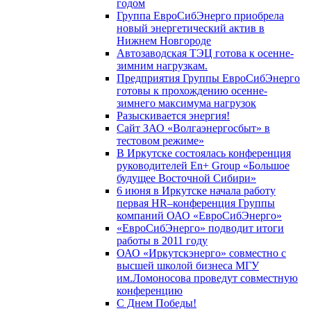
годом
Группа ЕвроСибЭнерго приобрела
новый энергетический актив в
Нижнем Новгороде
Автозаводская ТЭЦ готова к осенне-
зимним нагрузкам.
Предприятия Группы ЕвроСибЭнерго
готовы к прохождению осенне-
зимнего максимума нагрузок
Разыскивается энергия!
Сайт ЗАО «Волгаэнергосбыт» в
тестовом режиме»
В Иркутске состоялась конференция
руководителей En+ Group «Большое
будущее Восточной Сибири»
6 июня в Иркутске начала работу
первая HR–конференция Группы
компаний ОАО «ЕвроСибЭнерго»
«ЕвроСибЭнерго» подводит итоги
работы в 2011 году
ОАО «Иркутскэнерго» совместно с
высшей школой бизнеса МГУ
им.Ломоносова проведут совместную
конференцию
С Днем Победы!