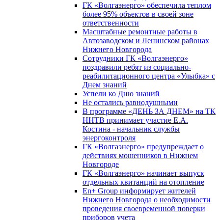
ГК «Волгаэнерго» обеспечила теплом
более 95% объектов в своей зоне
ответственности
Масштабные ремонтные работы в
Автозаводском и Ленинском районах
Нижнего Новгорода
Сотрудники ГК «Волгаэнерго»
поздравили ребят из социально-
реабилитационного центра «Улыбка» с
Днем знаний
Успели ко Дню знаний
Не остались равнодушными
В программе «ДЕНЬ ЗА ДНЕМ» на ТК
ННТВ принимает участие Е.А.
Костина - начальник службы
энергоконтроля
ГК «Волгаэнерго» предупреждает о
действиях мошенников в Нижнем
Новгороде
ГК «Волгаэнерго» начинает выпуск
отдельных квитанций на отопление
En+ Group информирует жителей
Нижнего Новгорода о необходимости
проведения своевременной поверки
приборов учета