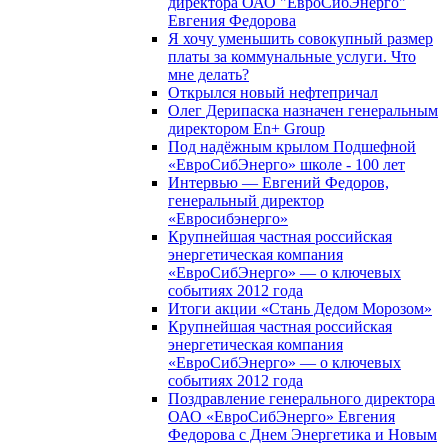
директора ОАО "ЕвроСибЭнерго"
Евгения Федорова
Я хочу уменьшить совокупный размер
платы за коммунальные услуги. Что
мне делать?
Открылся новый нефтепричал
Олег Дерипаска назначен генеральным
директором En+ Group
Под надёжным крылом Подшефной
«ЕвроСибЭнерго» школе - 100 лет
Интервью — Евгений Федоров,
генеральный директор
«Евросибэнерго»
Крупнейшая частная российская
энергетическая компания
«ЕвроСибЭнерго» — о ключевых
событиях 2012 года
Итоги акции «Стань Дедом Морозом»
Крупнейшая частная российская
энергетическая компания
«ЕвроСибЭнерго» — о ключевых
событиях 2012 года
Поздравление генерального директора
ОАО «ЕвроСибЭнерго» Евгения
Федорова с Днем Энергетика и Новым