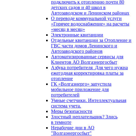
подключить к отоплению почти 80
детских садов и 40 школ в
Автозаводском и Ленинском районах
О переводе коммунальной услуги
«Горячее водоснабжение» на расчеты
«месяц в месяц»
Электронные квитанции
Отдельные квитанции за Отопление и
ГВС части домов Ленинского и
Автозаводского районов
Автоматизированные сервисы для
Клиентов АО Волгаэнергосбыт
Азбука потребителя_Для чего нужна
ежегодная корректировка платы за
отопление
ГК «Волгаэнерго» запустила
мобильное приложение для
потребителей
Умные счетчики. Интеллектуальная
система учета.
Меры безопасности
Злостный неплательщик? Злись
в темноте
Нерабочие дни в АО
"Волгаэнергосбыт"