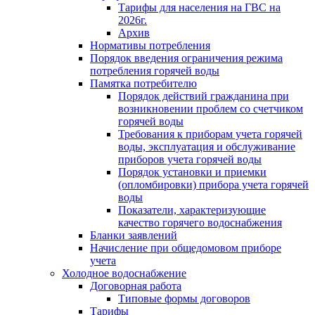
Тарифы для населения на ГВС на
2026г.
Архив
Нормативы потребления
Порядок введения ограничения режима
потребления горячей воды
Памятка потребителю
Порядок действий гражданина при
возникновении проблем со счетчиком
горячей воды
Требования к приборам учета горячей
воды, эксплуатация и обслуживание
приборов учета горячей воды
Порядок установки и приемки
(опломбировки) прибора учета горячей
воды
Показатели, характеризующие
качество горячего водоснабжения
Бланки заявлений
Начисление при общедомовом приборе
учета
Холодное водоснабжение
Договорная работа
Типовые формы договоров
Тарифы