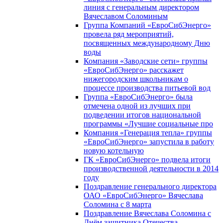
линия с генеральным директором
Вячеславом Соломиным
Группа Компаний «ЕвроСибЭнерго»
провела ряд мероприятий,
посвященных международному Дню
воды
Компания «Заводские сети» группы
«ЕвроСибЭнерго» расскажет
нижегородским школьникам о
процессе производства питьевой вод
Группа «ЕвроСибЭнерго» была
отмечена одной из лучших при
подведении итогов национальной
программы «Лучшие социальные про
Компания «Генерация тепла» группы
«ЕвроСибЭнерго» запустила в работу
новую котельную
ГК «ЕвроСибЭнерго» подвела итоги
производственной деятельности в 2014
году
Поздравление генерального директора
ОАО «ЕвроСибЭнерго» Вячеслава
Соломина с 8 марта
Поздравление Вячеслава Соломина с
Днём защитника Отечества