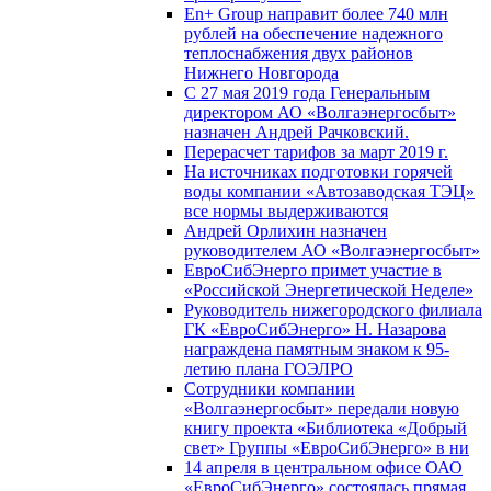
En+ Group направит более 740 млн
рублей на обеспечение надежного
теплоснабжения двух районов
Нижнего Новгорода
С 27 мая 2019 года Генеральным
директором АО «Волгаэнергосбыт»
назначен Андрей Рачковский.
Перерасчет тарифов за март 2019 г.
На источниках подготовки горячей
воды компании «Автозаводская ТЭЦ»
все нормы выдерживаются
Андрей Орлихин назначен
руководителем АО «Волгаэнергосбыт»
ЕвроСибЭнерго примет участие в
«Российской Энергетической Неделе»
Руководитель нижегородского филиала
ГК «ЕвроСибЭнерго» Н. Назарова
награждена памятным знаком к 95-
летию плана ГОЭЛРО
Сотрудники компании
«Волгаэнергосбыт» передали новую
книгу проекта «Библиотека «Добрый
свет» Группы «ЕвроСибЭнерго» в ни
14 апреля в центральном офисе ОАО
«ЕвроСибЭнерго» состоялась прямая