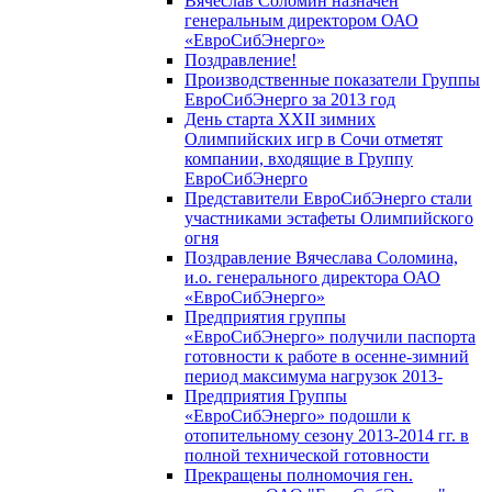
Вячеслав Соломин назначен
генеральным директором ОАО
«ЕвроСибЭнерго»
Поздравление!
Производственные показатели Группы
ЕвроСибЭнерго за 2013 год
День старта XXII зимних
Олимпийских игр в Сочи отметят
компании, входящие в Группу
ЕвроСибЭнерго
Представители ЕвроСибЭнерго стали
участниками эстафеты Олимпийского
огня
Поздравление Вячеслава Соломина,
и.о. генерального директора ОАО
«ЕвроСибЭнерго»
Предприятия группы
«ЕвроСибЭнерго» получили паспорта
готовности к работе в осенне-зимний
период максимума нагрузок 2013-
Предприятия Группы
«ЕвроСибЭнерго» подошли к
отопительному сезону 2013-2014 гг. в
полной технической готовности
Прекращены полномочия ген.