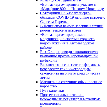
Команда сотрудников ГК
«Волгаэнерго» приняла участие в
«Марафоне-800» в Нижнем Новгороде
Сотрудники ГК «Волгаэнерго»
обсудили COVID-19 на online-встрече с
Сергеем Царенко
В Ленинском районе завершен летний
ремонт тепломагистрали
«Волгаэнерго» продолжает
модернизацию системы горячего
водоснабжения в Автозаводском
районе
En+ Group проводит прививочную
кампанию против коронавирусной
инфекции
Выключаем все из сети и оформляем
перерасчет: как нижегородцам
сэкономить на оплате электричества
летом
Магниты на счетчики: обыкновенное
воровство
Путь капельки
Профессиональная этика –
необходимый регулятор в механизме
предприятия