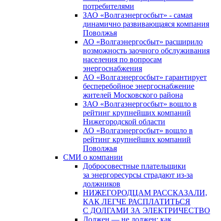
потребителями
ЗАО «Волгаэнергосбыт» - самая
динамично развивающаяся компания
Поволжья
АО «Волгаэнергосбыт» расширило
возможность заочного обслуживания
населения по вопросам
энергоснабжения
АО «Волгаэнергосбыт» гарантирует
бесперебойное энергоснабжение
жителей Московского района
ЗАО «Волгаэнергосбыт» вошло в
рейтинг крупнейших компаний
Нижегородской области
АО «Волгаэнергосбыт» вошло в
рейтинг крупнейших компаний
Поволжья
СМИ о компании
Добросовестные плательщики
за энергоресурсы страдают из-за
должников
НИЖЕГОРОДЦАМ РАССКАЗАЛИ,
КАК ЛЕГЧЕ РАСПЛАТИТЬСЯ
С ДОЛГАМИ ЗА ЭЛЕКТРИЧЕСТВО
Должен — не должен: как