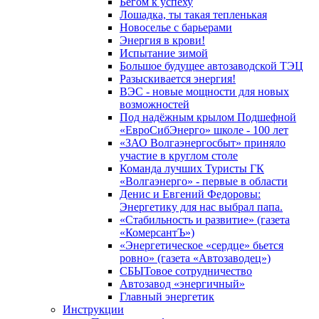
Бегом к успеху
Лошадка, ты такая тепленькая
Новоселье с барьерами
Энергия в крови!
Испытание зимой
Большое будущее автозаводской ТЭЦ
Разыскивается энергия!
ВЭС - новые мощности для новых
возможностей
Под надёжным крылом Подшефной
«ЕвроСибЭнерго» школе - 100 лет
«ЗАО Волгаэнергосбыт» приняло
участие в круглом столе
Команда лучших Туристы ГК
«Волгаэнерго» - первые в области
Денис и Евгений Федоровы:
Энергетику для нас выбрал папа.
«Стабильность и развитие» (газета
«КомерсантЪ»)
«Энергетическое «сердце» бьется
ровно» (газета «Автозаводец»)
СБЫТовое сотрудничество
Автозавод «энергичный»
Главный энергетик
Инструкции