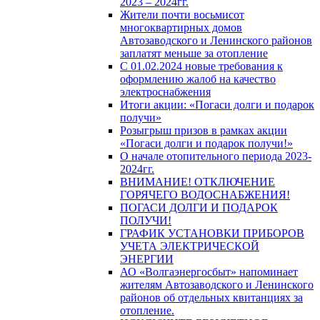
2023 – 2024гг.
Жители почти восьмисот
многоквартирных домов
Автозаводского и Ленинского районов
заплатят меньше за отопление
С 01.02.2024 новые требования к
оформлению жалоб на качество
электроснабжения
Итоги акции: «Погаси долги и подарок
получи»
Розыгрыш призов в рамках акции
«Погаси долги и подарок получи!»
О начале отопительного периода 2023-
2024гг.
ВНИМАНИЕ! ОТКЛЮЧЕНИЕ
ГОРЯЧЕГО ВОДОСНАБЖЕНИЯ!
ПОГАСИ ДОЛГИ И ПОДАРОК
ПОЛУЧИ!
ГРАФИК УСТАНОВКИ ПРИБОРОВ
УЧЕТА ЭЛЕКТРИЧЕСКОЙ
ЭНЕРГИИ
АО «Волгаэнергосбыт» напоминает
жителям Автозаводского и Ленинского
районов об отдельных квитанциях за
отопление.