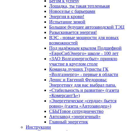
Бегом к успеху
Лошадка, ты такая тепленькая
Новоселье с барьерами
Энергия в крови!
Испытание зимой
Большое будущее автозаводской ТЭЦ
Разыскивается энергия!
ВЭС - новые мощности для новых
возможностей
Под надёжным крылом Подшефной
«ЕвроСибЭнерго» школе - 100 лет
«ЗАО Волгаэнергосбыт» приняло
участие в круглом столе
Команда лучших Туристы ГК
«Волгаэнерго» - первые в области
Денис и Евгений Федоровы:
Энергетику для нас выбрал папа.
«Стабильность и развитие» (газета
«КомерсантЪ»)
«Энергетическое «сердце» бьется
ровно» (газета «Автозаводец»)
СБЫТовое сотрудничество
Автозавод «энергичный»
Главный энергетик
Инструкции