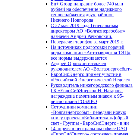
En+ Group направит более 740 млн
рублей на обеспечение надежного
теплоснабжения двух районов
Нижнего Новгорода
С 27 мая 2019 года Генеральным
директором АО «Волгаэнергосбыт»
назначен Андрей Рачковский.
Перерасчет тарифов за март 2019 г.
На источниках подготовки горячей
воды компании «Автозаводская ТЭЦ»
все нормы выдерживаются
Андрей Орлихин назначен
руководителем АО «Волгаэнергосбыт»
ЕвроСибЭнерго примет участие в
«Российской Энергетической Неделе»
Руководитель нижегородского филиала
ГК «ЕвроСибЭнерго» Н. Назарова
награждена памятным знаком к 95-
летию плана ГОЭЛРО
Сотрудники компании
«Волгаэнергосбыт» передали новую
книгу проекта «Библиотека «Добрый
свет» Группы «ЕвроСибЭнерго» в ни
14 апреля в центральном офисе ОАО
«ЕвроСибЭнерго» состоялась прямая