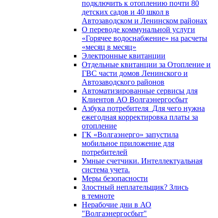
подключить к отоплению почти 80
детских садов и 40 школ в
Автозаводском и Ленинском районах
О переводе коммунальной услуги
«Горячее водоснабжение» на расчеты
«месяц в месяц»
Электронные квитанции
Отдельные квитанции за Отопление и
ГВС части домов Ленинского и
Автозаводского районов
Автоматизированные сервисы для
Клиентов АО Волгаэнергосбыт
Азбука потребителя_Для чего нужна
ежегодная корректировка платы за
отопление
ГК «Волгаэнерго» запустила
мобильное приложение для
потребителей
Умные счетчики. Интеллектуальная
система учета.
Меры безопасности
Злостный неплательщик? Злись
в темноте
Нерабочие дни в АО
"Волгаэнергосбыт"