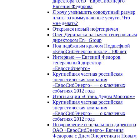
директора ОАО "ЕвроСибЭнерго"
Евгения Федорова
Я хочу уменьшить совокупный размер
платы за коммунальные услуги. Что
мне делать?
Открылся новый нефтепричал
Олег Дерипаска назначен генеральным
директором En+ Group
Под надёжным крылом Подшефной
«ЕвроСибЭнерго» школе - 100 лет
Интервью — Евгений Федоров,
генеральный директор
«Евросибэнерго»
Крупнейшая частная российская
энергетическая компания
«ЕвроСибЭнерго» — о ключевых
событиях 2012 года
Итоги акции «Стань Дедом Морозом»
Крупнейшая частная российская
энергетическая компания
«ЕвроСибЭнерго» — о ключевых
событиях 2012 года
Поздравление генерального директора
ОАО «ЕвроСибЭнерго» Евгения
Федорова с Днем Энергетика и Новым