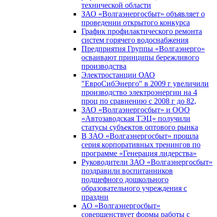
технической области
ЗАО «Волгаэнергосбыт» объявляет о
проведении открытого конкурса
График профилактического ремонта
систем горячего водоснабжения
Предприятия Группы «Волгаэнерго»
осваивают принципы бережливого
производства
Электростанции ОАО
"ЕвроСибЭнерго" в 2009 г увеличили
производство электроэнергии на 4
проц по сравнению с 2008 г до 82,
ЗАО «Волгаэнергосбыт» и ООО
«Автозаводская ТЭЦ» получили
статусы субъектов оптового рынка
В ЗАО «Волгаэнергосбыт» прошла
серия корпоративных тренингов по
программе «Генерация лидерства»
Руководители ЗАО «Волгаэнергосбыт»
поздравили воспитанников
подшефного дошкольного
образовательного учреждения с
праздни
АО «Волгаэнергосбыт»
совершенствует формы работы с