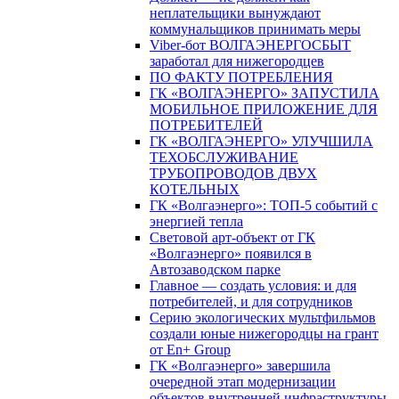
неплательщики вынуждают
коммунальщиков принимать меры
Viber-бот ВОЛГАЭНЕРГОСБЫТ
заработал для нижегородцев
ПО ФАКТУ ПОТРЕБЛЕНИЯ
ГК «ВОЛГАЭНЕРГО» ЗАПУСТИЛА
МОБИЛЬНОЕ ПРИЛОЖЕНИЕ ДЛЯ
ПОТРЕБИТЕЛЕЙ
ГК «ВОЛГАЭНЕРГО» УЛУЧШИЛА
ТЕХОБСЛУЖИВАНИЕ
ТРУБОПРОВОДОВ ДВУХ
КОТЕЛЬНЫХ
ГК «Волгаэнерго»: ТОП-5 событий с
энергией тепла
Световой арт-объект от ГК
«Волгаэнерго» появился в
Автозаводском парке
Главное — создать условия: и для
потребителей, и для сотрудников
Серию экологических мультфильмов
создали юные нижегородцы на грант
от En+ Group
ГК «Волгаэнерго» завершила
очередной этап модернизации
объектов внутренней инфраструктуры