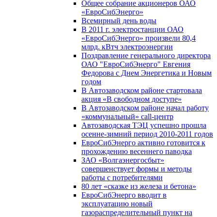
Общее собрание акционеров ОАО
«ЕвроСибЭнерго»
Всемирный день воды
В 2011 г. электростанции ОАО
«ЕвроСибЭнерго» произвели 80,4
млрд. кВтч электроэнергии
Поздравление генерального директора
ОАО "ЕвроСибЭнерго" Евгения
Федорова с Днем Энергетика и Новым
годом
В Автозаводском районе стартовала
акция «В свободном доступе»
В Автозаводском районе начал работу
«коммунальный» call-центр
Автозаводская ТЭЦ успешно прошла
осенне-зимний период 2010-2011 годов
ЕвроСибЭнерго активно готовится к
прохождению весеннего паводка
ЗАО «Волгаэнергосбыт»
совершенствует формы и методы
работы с потребителями
80 лет «сказке из железа и бетона»
ЕвроСибЭнерго вводит в
эксплуатацию новый
газораспределительный пункт на