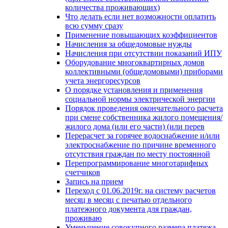
количества проживающих)
Что делать если нет возможности оплатить
всю сумму сразу
Применение повышающих коэффициентов
Начисления за общедомовые нужды
Начисления при отсутствии показаний ИПУ
Оборудование многоквартирных домов
коллективными (общедомовыми) приборами
учета энергоресурсов
О порядке установления и применения
социальной нормы электрической энергии
Порядок проведения окончательного расчета
при смене собственника жилого помещения/
жилого дома (или его части) (или перев
Перерасчет за горячее водоснабжение и/или
электроснабжение по причине временного
отсутствия граждан по месту постоянной
Перепрограммирование многотарифных
счетчиков
Запись на прием
Переход с 01.06.2019г. на систему расчетов
месяц в месяц с печатью отдельного
платежного документа для граждан,
проживаю
Уменьшение совокупного размера платежа