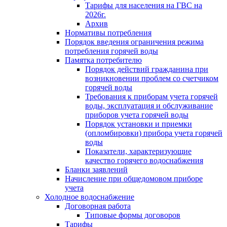
Тарифы для населения на ГВС на
2026г.
Архив
Нормативы потребления
Порядок введения ограничения режима
потребления горячей воды
Памятка потребителю
Порядок действий гражданина при
возникновении проблем со счетчиком
горячей воды
Требования к приборам учета горячей
воды, эксплуатация и обслуживание
приборов учета горячей воды
Порядок установки и приемки
(опломбировки) прибора учета горячей
воды
Показатели, характеризующие
качество горячего водоснабжения
Бланки заявлений
Начисление при общедомовом приборе
учета
Холодное водоснабжение
Договорная работа
Типовые формы договоров
Тарифы