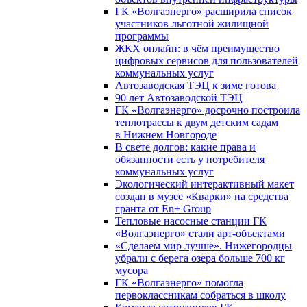
ГК «Волгаэнерго» расширила список
участников льготной жилищной
программы
ЖКХ онлайн: в чём преимущество
цифровых сервисов для пользователей
коммунальных услуг
Автозаводская ТЭЦ к зиме готова
90 лет Автозаводской ТЭЦ
ГК «Волгаэнерго» досрочно построила
теплотрассы к двум детским садам
в Нижнем Новгороде
В свете долгов: какие права и
обязанности есть у потребителя
коммунальных услуг
Экологический интерактивный макет
создан в музее «Кварки» на средства
гранта от En+ Group
Тепловые насосные станции ГК
«Волгаэнерго» стали арт-объектами
«Сделаем мир лучше». Нижегородцы
убрали с берега озера больше 700 кг
мусора
ГК «Волгаэнерго» помогла
первоклассникам собраться в школу