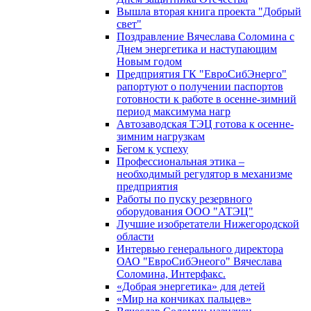
Вышла вторая книга проекта "Добрый
свет"
Поздравление Вячеслава Соломина с
Днем энергетика и наступающим
Новым годом
Предприятия ГК "ЕвроСибЭнерго"
рапортуют о получении паспортов
готовности к работе в осенне-зимний
период максимума нагр
Автозаводская ТЭЦ готова к осенне-
зимним нагрузкам
Бегом к успеху
Профессиональная этика –
необходимый регулятор в механизме
предприятия
Работы по пуску резервного
оборудования ООО "АТЭЦ"
Лучшие изобретатели Нижегородской
области
Интервью генерального директора
ОАО "ЕвроСибЭнеого" Вячеслава
Соломина, Интерфакс.
«Добрая энергетика» для детей
«Мир на кончиках пальцев»