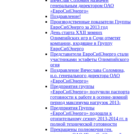
Вячеслав Соломин назначен
генеральным директором ОАО
«ЕвроСибЭнерго»
Поздравление!
Производственные показатели Группы
ЕвроСибЭнерго за 2013 год
День старта XXII зимних
Олимпийских игр в Сочи отметят
компании, входящие в Группу
ЕвроСибЭнерго
Представители ЕвроСибЭнерго стали
участниками эстафеты Олимпийского
огня
Поздравление Вячеслава Соломина,
и.о. генерального директора ОАО
«ЕвроСибЭнерго»
Предприятия группы
«ЕвроСибЭнерго» получили паспорта
готовности к работе в осенне-зимний
период максимума нагрузок 2013-
Предприятия Группы
«ЕвроСибЭнерго» подошли к
отопительному сезону 2013-2014 гг. в
полной технической готовности
Прекращены полномочия ген.