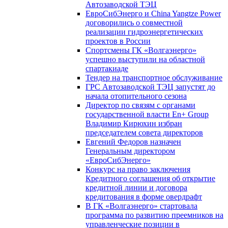
Автозаводской ТЭЦ
ЕвроСибЭнерго и China Yangtze Power
договорились о совместной
реализации гидроэнергетических
проектов в России
Спортсмены ГК «Волгаэнерго»
успешно выступили на областной
спартакиаде
Тендер на транспортное обслуживание
ГРС Автозаводской ТЭЦ запустят до
начала отопительного сезона
Директор по связям с органами
государственной власти En+ Group
Владимир Кирюхин избран
председателем совета директоров
Евгений Федоров назначен
Генеральным директором
«ЕвроСибЭнерго»
Конкурс на право заключения
Кредитного соглашения об открытие
кредитной линии и договора
кредитования в форме овердрафт
В ГК «Волгаэнерго» стартовала
программа по развитию преемников на
управленческие позиции в