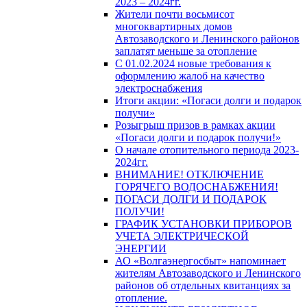
2023 – 2024гг.
Жители почти восьмисот
многоквартирных домов
Автозаводского и Ленинского районов
заплатят меньше за отопление
С 01.02.2024 новые требования к
оформлению жалоб на качество
электроснабжения
Итоги акции: «Погаси долги и подарок
получи»
Розыгрыш призов в рамках акции
«Погаси долги и подарок получи!»
О начале отопительного периода 2023-
2024гг.
ВНИМАНИЕ! ОТКЛЮЧЕНИЕ
ГОРЯЧЕГО ВОДОСНАБЖЕНИЯ!
ПОГАСИ ДОЛГИ И ПОДАРОК
ПОЛУЧИ!
ГРАФИК УСТАНОВКИ ПРИБОРОВ
УЧЕТА ЭЛЕКТРИЧЕСКОЙ
ЭНЕРГИИ
АО «Волгаэнергосбыт» напоминает
жителям Автозаводского и Ленинского
районов об отдельных квитанциях за
отопление.