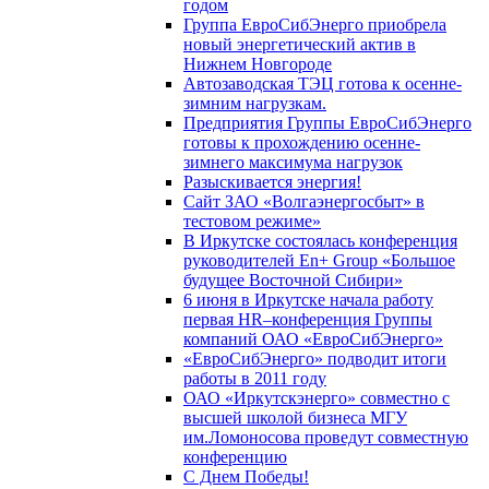
годом
Группа ЕвроСибЭнерго приобрела
новый энергетический актив в
Нижнем Новгороде
Автозаводская ТЭЦ готова к осенне-
зимним нагрузкам.
Предприятия Группы ЕвроСибЭнерго
готовы к прохождению осенне-
зимнего максимума нагрузок
Разыскивается энергия!
Сайт ЗАО «Волгаэнергосбыт» в
тестовом режиме»
В Иркутске состоялась конференция
руководителей En+ Group «Большое
будущее Восточной Сибири»
6 июня в Иркутске начала работу
первая HR–конференция Группы
компаний ОАО «ЕвроСибЭнерго»
«ЕвроСибЭнерго» подводит итоги
работы в 2011 году
ОАО «Иркутскэнерго» совместно с
высшей школой бизнеса МГУ
им.Ломоносова проведут совместную
конференцию
С Днем Победы!