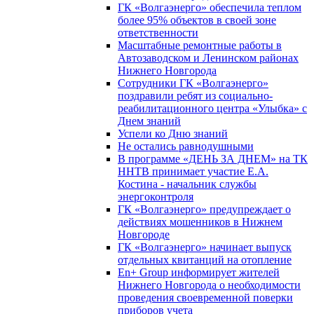
ГК «Волгаэнерго» обеспечила теплом
более 95% объектов в своей зоне
ответственности
Масштабные ремонтные работы в
Автозаводском и Ленинском районах
Нижнего Новгорода
Сотрудники ГК «Волгаэнерго»
поздравили ребят из социально-
реабилитационного центра «Улыбка» с
Днем знаний
Успели ко Дню знаний
Не остались равнодушными
В программе «ДЕНЬ ЗА ДНЕМ» на ТК
ННТВ принимает участие Е.А.
Костина - начальник службы
энергоконтроля
ГК «Волгаэнерго» предупреждает о
действиях мошенников в Нижнем
Новгороде
ГК «Волгаэнерго» начинает выпуск
отдельных квитанций на отопление
En+ Group информирует жителей
Нижнего Новгорода о необходимости
проведения своевременной поверки
приборов учета