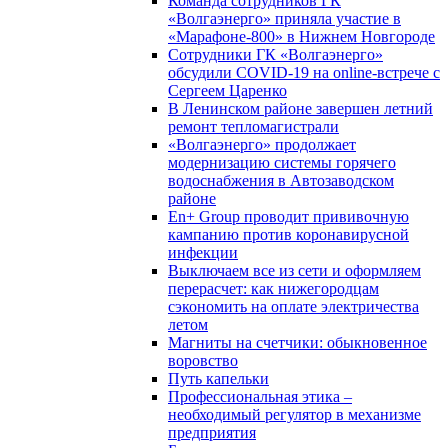
Команда сотрудников ГК
«Волгаэнерго» приняла участие в
«Марафоне-800» в Нижнем Новгороде
Сотрудники ГК «Волгаэнерго»
обсудили COVID-19 на online-встрече с
Сергеем Царенко
В Ленинском районе завершен летний
ремонт тепломагистрали
«Волгаэнерго» продолжает
модернизацию системы горячего
водоснабжения в Автозаводском
районе
En+ Group проводит прививочную
кампанию против коронавирусной
инфекции
Выключаем все из сети и оформляем
перерасчет: как нижегородцам
сэкономить на оплате электричества
летом
Магниты на счетчики: обыкновенное
воровство
Путь капельки
Профессиональная этика –
необходимый регулятор в механизме
предприятия