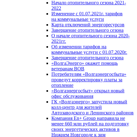
Начало отопительного сезона 2021-
2022
Изменение с 01.07.2021г. тарифов
на коммунальные услуги
Карта отключений энергоресурсов
Завершение отопительного сезона
О начале отопительного сезона 2020-
2021гг.
Об изменении тарифов на
коммунальные услуги с 01.07.2020г.
Завершение отопительного сезона
«ВолгаЭнерго» окажет помощь
ветеранам ВОВ
Потребителям «Волгаэнергосбыта»
проведут корректировку платы за
отопление
«Волгаэнергосбыт» открыл новый
офис обслуживания
ГК «Волгаэнерго» запустила новый
колл-центр для жителей
Автозаводского и Ленинского районов
Компания En+ Group направила не
менее 660 млн рублей на подготовку
своих энергетических активов в
Нижнем Новгороде к зим