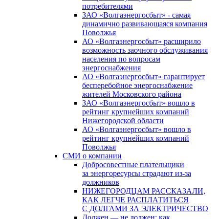
потребителями
ЗАО «Волгаэнергосбыт» - самая
динамично развивающаяся компания
Поволжья
АО «Волгаэнергосбыт» расширило
возможность заочного обслуживания
населения по вопросам
энергоснабжения
АО «Волгаэнергосбыт» гарантирует
бесперебойное энергоснабжение
жителей Московского района
ЗАО «Волгаэнергосбыт» вошло в
рейтинг крупнейших компаний
Нижегородской области
АО «Волгаэнергосбыт» вошло в
рейтинг крупнейших компаний
Поволжья
СМИ о компании
Добросовестные плательщики
за энергоресурсы страдают из-за
должников
НИЖЕГОРОДЦАМ РАССКАЗАЛИ,
КАК ЛЕГЧЕ РАСПЛАТИТЬСЯ
С ДОЛГАМИ ЗА ЭЛЕКТРИЧЕСТВО
Должен — не должен: как