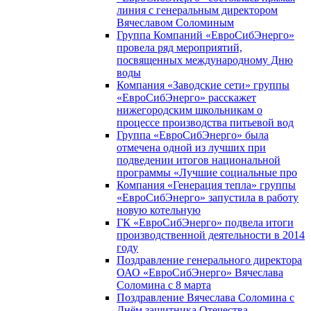
линия с генеральным директором
Вячеславом Соломиным
Группа Компаний «ЕвроСибЭнерго»
провела ряд мероприятий,
посвященных международному Дню
воды
Компания «Заводские сети» группы
«ЕвроСибЭнерго» расскажет
нижегородским школьникам о
процессе производства питьевой вод
Группа «ЕвроСибЭнерго» была
отмечена одной из лучших при
подведении итогов национальной
программы «Лучшие социальные про
Компания «Генерация тепла» группы
«ЕвроСибЭнерго» запустила в работу
новую котельную
ГК «ЕвроСибЭнерго» подвела итоги
производственной деятельности в 2014
году
Поздравление генерального директора
ОАО «ЕвроСибЭнерго» Вячеслава
Соломина с 8 марта
Поздравление Вячеслава Соломина с
Днём защитника Отечества