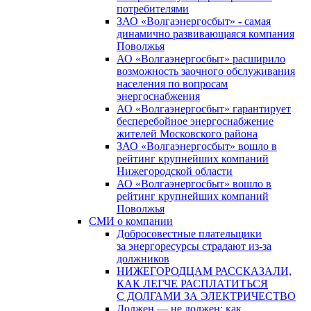
потребителями
ЗАО «Волгаэнергосбыт» - самая
динамично развивающаяся компания
Поволжья
АО «Волгаэнергосбыт» расширило
возможность заочного обслуживания
населения по вопросам
энергоснабжения
АО «Волгаэнергосбыт» гарантирует
бесперебойное энергоснабжение
жителей Московского района
ЗАО «Волгаэнергосбыт» вошло в
рейтинг крупнейших компаний
Нижегородской области
АО «Волгаэнергосбыт» вошло в
рейтинг крупнейших компаний
Поволжья
СМИ о компании
Добросовестные плательщики
за энергоресурсы страдают из-за
должников
НИЖЕГОРОДЦАМ РАССКАЗАЛИ,
КАК ЛЕГЧЕ РАСПЛАТИТЬСЯ
С ДОЛГАМИ ЗА ЭЛЕКТРИЧЕСТВО
Должен — не должен: как