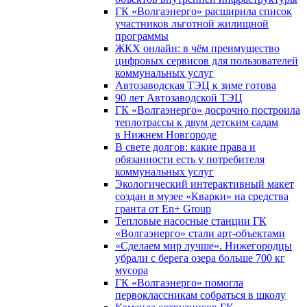
ГК «Волгаэнерго» расширила список
участников льготной жилищной
программы
ЖКХ онлайн: в чём преимущество
цифровых сервисов для пользователей
коммунальных услуг
Автозаводская ТЭЦ к зиме готова
90 лет Автозаводской ТЭЦ
ГК «Волгаэнерго» досрочно построила
теплотрассы к двум детским садам
в Нижнем Новгороде
В свете долгов: какие права и
обязанности есть у потребителя
коммунальных услуг
Экологический интерактивный макет
создан в музее «Кварки» на средства
гранта от En+ Group
Тепловые насосные станции ГК
«Волгаэнерго» стали арт-объектами
«Сделаем мир лучше». Нижегородцы
убрали с берега озера больше 700 кг
мусора
ГК «Волгаэнерго» помогла
первоклассникам собраться в школу