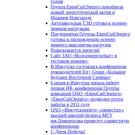
годом
Группа ЕвроСибЭнерго приобрела
новый энергетический актив в
Нижнем Новгороде
Автозаводская ТЭЦ готова к осенне-
зимним нагрузкам.
Предприятия Группы ЕвроСибЭнерго
готовы к прохождению осенне-
зимнего максимума нагрузок
Разыскивается энергия!
Сайт ЗАО «Волгаэнергосбыт» в
тестовом режиме»
В Иркутске состоялась конференция
руководителей En+ Group «Большое
будущее Восточной Сибири»
6 июня в Иркутске начала работу
первая HR–конференция Группы
компаний ОАО «ЕвроСибЭнерго»
«ЕвроСибЭнерго» подводит итоги
работы в 2011 году
ОАО «Иркутскэнерго» совместно с
высшей школой бизнеса МГУ
им.Ломоносова проведут совместную
конференцию
С Днем Победы!