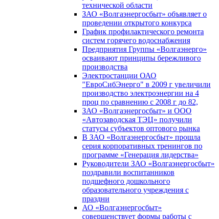
технической области
ЗАО «Волгаэнергосбыт» объявляет о
проведении открытого конкурса
График профилактического ремонта
систем горячего водоснабжения
Предприятия Группы «Волгаэнерго»
осваивают принципы бережливого
производства
Электростанции ОАО
"ЕвроСибЭнерго" в 2009 г увеличили
производство электроэнергии на 4
проц по сравнению с 2008 г до 82,
ЗАО «Волгаэнергосбыт» и ООО
«Автозаводская ТЭЦ» получили
статусы субъектов оптового рынка
В ЗАО «Волгаэнергосбыт» прошла
серия корпоративных тренингов по
программе «Генерация лидерства»
Руководители ЗАО «Волгаэнергосбыт»
поздравили воспитанников
подшефного дошкольного
образовательного учреждения с
праздни
АО «Волгаэнергосбыт»
совершенствует формы работы с