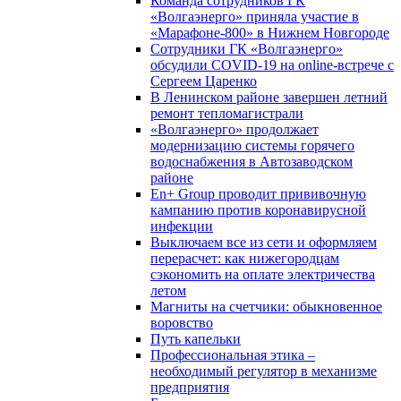
Команда сотрудников ГК
«Волгаэнерго» приняла участие в
«Марафоне-800» в Нижнем Новгороде
Сотрудники ГК «Волгаэнерго»
обсудили COVID-19 на online-встрече с
Сергеем Царенко
В Ленинском районе завершен летний
ремонт тепломагистрали
«Волгаэнерго» продолжает
модернизацию системы горячего
водоснабжения в Автозаводском
районе
En+ Group проводит прививочную
кампанию против коронавирусной
инфекции
Выключаем все из сети и оформляем
перерасчет: как нижегородцам
сэкономить на оплате электричества
летом
Магниты на счетчики: обыкновенное
воровство
Путь капельки
Профессиональная этика –
необходимый регулятор в механизме
предприятия