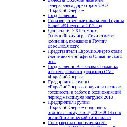
Вячеслав Соломин назначен
генеральным директором ОАО
«ЕвроСибЭнерго»
Поздравление!
Производственные показатели Группы
ЕвроСибЭнерго за 2013 год
День старта XXII зимних
Олимпийских игр в Сочи отметят
компании, входящие в Группу
ЕвроСибЭнерго
Представители ЕвроСибЭнерго стали
участниками эстафеты Олимпийского
огня
Поздравление Вячеслава Соломина,
и.о. генерального директора ОАО
«ЕвроСибЭнерго»
Предприятия группы
«ЕвроСибЭнерго» получили паспорта
готовности к работе в осенне-зимний
период максимума нагрузок 2013-
Предприятия Группы
«ЕвроСибЭнерго» подошли к
отопительному сезону 2013-2014 гг. в
полной технической готовности
Прекращены полномочия ген.