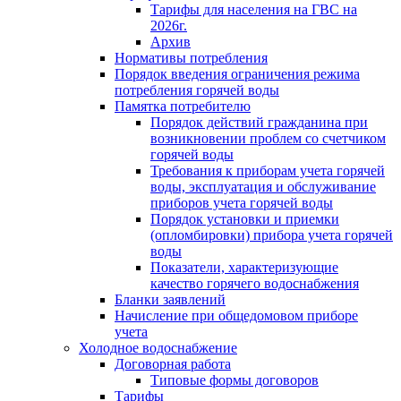
Тарифы для населения на ГВС на
2026г.
Архив
Нормативы потребления
Порядок введения ограничения режима
потребления горячей воды
Памятка потребителю
Порядок действий гражданина при
возникновении проблем со счетчиком
горячей воды
Требования к приборам учета горячей
воды, эксплуатация и обслуживание
приборов учета горячей воды
Порядок установки и приемки
(опломбировки) прибора учета горячей
воды
Показатели, характеризующие
качество горячего водоснабжения
Бланки заявлений
Начисление при общедомовом приборе
учета
Холодное водоснабжение
Договорная работа
Типовые формы договоров
Тарифы