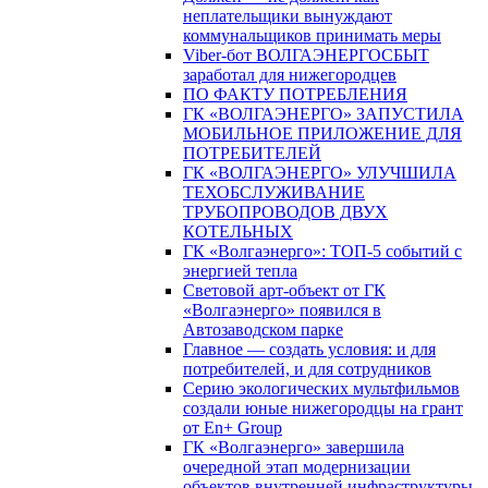
неплательщики вынуждают
коммунальщиков принимать меры
Viber-бот ВОЛГАЭНЕРГОСБЫТ
заработал для нижегородцев
ПО ФАКТУ ПОТРЕБЛЕНИЯ
ГК «ВОЛГАЭНЕРГО» ЗАПУСТИЛА
МОБИЛЬНОЕ ПРИЛОЖЕНИЕ ДЛЯ
ПОТРЕБИТЕЛЕЙ
ГК «ВОЛГАЭНЕРГО» УЛУЧШИЛА
ТЕХОБСЛУЖИВАНИЕ
ТРУБОПРОВОДОВ ДВУХ
КОТЕЛЬНЫХ
ГК «Волгаэнерго»: ТОП-5 событий с
энергией тепла
Световой арт-объект от ГК
«Волгаэнерго» появился в
Автозаводском парке
Главное — создать условия: и для
потребителей, и для сотрудников
Серию экологических мультфильмов
создали юные нижегородцы на грант
от En+ Group
ГК «Волгаэнерго» завершила
очередной этап модернизации
объектов внутренней инфраструктуры