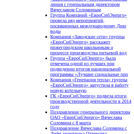
линия с генеральным директором
Вячеславом Соломиным
Группа Компаний «ЕвроСибЭнерго»
провела ряд мероприятий,
посвященных международному Дню
воды
Компания «Заводские сети» группы
«ЕвроСибЭнерго» расскажет
нижегородским школьникам о
процессе производства питьевой вод
Группа «ЕвроСибЭнерго» была
отмечена одной из лучших при
подведении итогов национальной
программы «Лучшие социальные про
Компания «Генерация тепла» группы
«ЕвроСибЭнерго» запустила в работу
новую котельную
ГК «ЕвроСибЭнерго» подвела итоги
производственной деятельности в 2014
году
Поздравление генерального директора
ОАО «ЕвроСибЭнерго» Вячеслава
Соломина с 8 марта
Поздравление Вячеслава Соломина с
Днём защитника Отечества