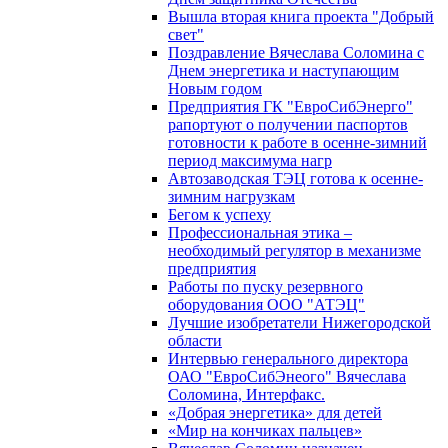
Вышла вторая книга проекта "Добрый
свет"
Поздравление Вячеслава Соломина с
Днем энергетика и наступающим
Новым годом
Предприятия ГК "ЕвроСибЭнерго"
рапортуют о получении паспортов
готовности к работе в осенне-зимний
период максимума нагр
Автозаводская ТЭЦ готова к осенне-
зимним нагрузкам
Бегом к успеху
Профессиональная этика –
необходимый регулятор в механизме
предприятия
Работы по пуску резервного
оборудования ООО "АТЭЦ"
Лучшие изобретатели Нижегородской
области
Интервью генерального директора
ОАО "ЕвроСибЭнеого" Вячеслава
Соломина, Интерфакс.
«Добрая энергетика» для детей
«Мир на кончиках пальцев»