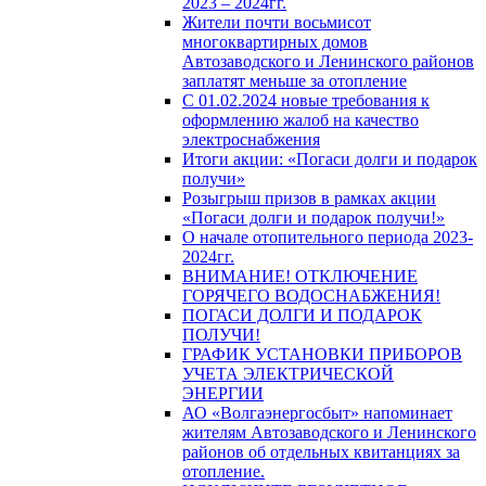
2023 – 2024гг.
Жители почти восьмисот
многоквартирных домов
Автозаводского и Ленинского районов
заплатят меньше за отопление
С 01.02.2024 новые требования к
оформлению жалоб на качество
электроснабжения
Итоги акции: «Погаси долги и подарок
получи»
Розыгрыш призов в рамках акции
«Погаси долги и подарок получи!»
О начале отопительного периода 2023-
2024гг.
ВНИМАНИЕ! ОТКЛЮЧЕНИЕ
ГОРЯЧЕГО ВОДОСНАБЖЕНИЯ!
ПОГАСИ ДОЛГИ И ПОДАРОК
ПОЛУЧИ!
ГРАФИК УСТАНОВКИ ПРИБОРОВ
УЧЕТА ЭЛЕКТРИЧЕСКОЙ
ЭНЕРГИИ
АО «Волгаэнергосбыт» напоминает
жителям Автозаводского и Ленинского
районов об отдельных квитанциях за
отопление.