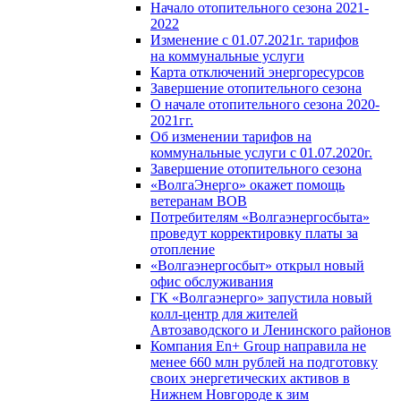
Начало отопительного сезона 2021-
2022
Изменение с 01.07.2021г. тарифов
на коммунальные услуги
Карта отключений энергоресурсов
Завершение отопительного сезона
О начале отопительного сезона 2020-
2021гг.
Об изменении тарифов на
коммунальные услуги с 01.07.2020г.
Завершение отопительного сезона
«ВолгаЭнерго» окажет помощь
ветеранам ВОВ
Потребителям «Волгаэнергосбыта»
проведут корректировку платы за
отопление
«Волгаэнергосбыт» открыл новый
офис обслуживания
ГК «Волгаэнерго» запустила новый
колл-центр для жителей
Автозаводского и Ленинского районов
Компания En+ Group направила не
менее 660 млн рублей на подготовку
своих энергетических активов в
Нижнем Новгороде к зим