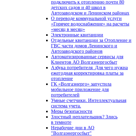
подключить к отоплению почти 80
детских садов и 40 школ в
Автозаводском и Ленинском районах
О переводе коммунальной услуги
«Горячее водоснабжение» на расчеты
«месяц в месяц»
Электронные квитанции
Отдельные квитанции за Отопление и
ГВС части домов Ленинского и
Автозаводского районов
Автоматизированные сервисы для
Клиентов АО Волгаэнергосбыт
Азбука потребителя_Для чего нужна
ежегодная корректировка платы за
отопление
ГК «Волгаэнерго» запустила
мобильное приложение для
потребителей
Умные счетчики. Интеллектуальная
система учета.
Меры безопасности
Злостный неплательщик? Злись
в темноте
Нерабочие дни в АО
"Волгаэнергосбыт"