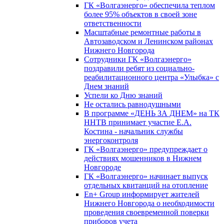
ГК «Волгаэнерго» обеспечила теплом
более 95% объектов в своей зоне
ответственности
Масштабные ремонтные работы в
Автозаводском и Ленинском районах
Нижнего Новгорода
Сотрудники ГК «Волгаэнерго»
поздравили ребят из социально-
реабилитационного центра «Улыбка» с
Днем знаний
Успели ко Дню знаний
Не остались равнодушными
В программе «ДЕНЬ ЗА ДНЕМ» на ТК
ННТВ принимает участие Е.А.
Костина - начальник службы
энергоконтроля
ГК «Волгаэнерго» предупреждает о
действиях мошенников в Нижнем
Новгороде
ГК «Волгаэнерго» начинает выпуск
отдельных квитанций на отопление
En+ Group информирует жителей
Нижнего Новгорода о необходимости
проведения своевременной поверки
приборов учета