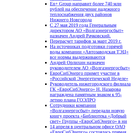
En+ Group направит более 740 млн
рублей на обеспечение надежного
теплоснабжения двух районов
Нижнего Новгорода
С 27 мая 2019 года Генеральным
директором АО «Волгаэнергосбыт»
назначен Андрей Рачковский.
Перерасчет тарифов за март 2019 г.
На источниках подготовки горячей
воды компании «Автозаводская ТЭЦ»
все нормы выдерживаются
Андрей Орлихин назначен
руководителем АО «Волгаэнергосбыт»
ЕвроСибЭнерго примет участие в
«Российской Энергетической Неделе»
Руководитель нижегородского филиала
ГК «ЕвроСибЭнерго» Н. Назарова
награждена памятным знаком к 95-
летию плана ГОЭЛРО
Сотрудники компании
«Волгаэнергосбыт» передали новую
книгу проекта «Библиотека «Добрый
свет» Группы «ЕвроСибЭнерго» в ни
14 апреля в центральном офисе ОАО
«ЕвроСибЭнерго» состоялась прямая