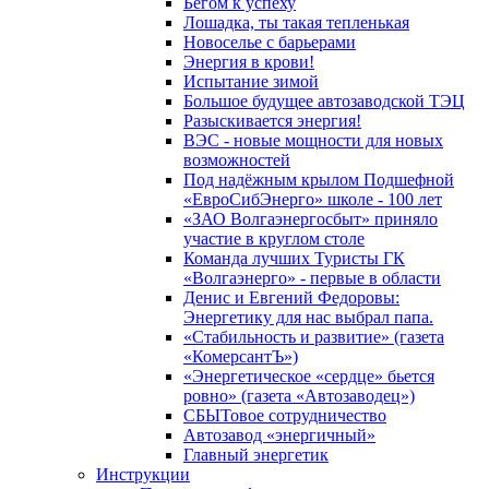
Бегом к успеху
Лошадка, ты такая тепленькая
Новоселье с барьерами
Энергия в крови!
Испытание зимой
Большое будущее автозаводской ТЭЦ
Разыскивается энергия!
ВЭС - новые мощности для новых
возможностей
Под надёжным крылом Подшефной
«ЕвроСибЭнерго» школе - 100 лет
«ЗАО Волгаэнергосбыт» приняло
участие в круглом столе
Команда лучших Туристы ГК
«Волгаэнерго» - первые в области
Денис и Евгений Федоровы:
Энергетику для нас выбрал папа.
«Стабильность и развитие» (газета
«КомерсантЪ»)
«Энергетическое «сердце» бьется
ровно» (газета «Автозаводец»)
СБЫТовое сотрудничество
Автозавод «энергичный»
Главный энергетик
Инструкции