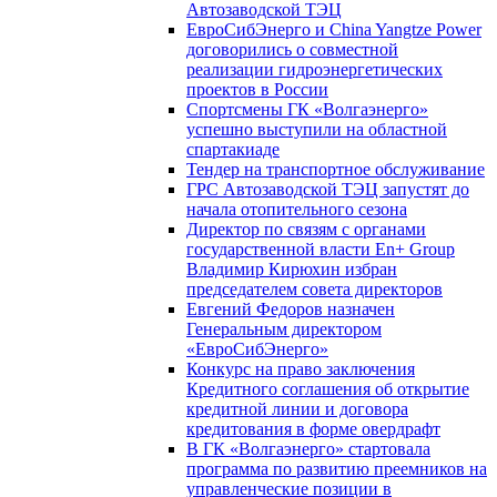
Автозаводской ТЭЦ
ЕвроСибЭнерго и China Yangtze Power
договорились о совместной
реализации гидроэнергетических
проектов в России
Спортсмены ГК «Волгаэнерго»
успешно выступили на областной
спартакиаде
Тендер на транспортное обслуживание
ГРС Автозаводской ТЭЦ запустят до
начала отопительного сезона
Директор по связям с органами
государственной власти En+ Group
Владимир Кирюхин избран
председателем совета директоров
Евгений Федоров назначен
Генеральным директором
«ЕвроСибЭнерго»
Конкурс на право заключения
Кредитного соглашения об открытие
кредитной линии и договора
кредитования в форме овердрафт
В ГК «Волгаэнерго» стартовала
программа по развитию преемников на
управленческие позиции в