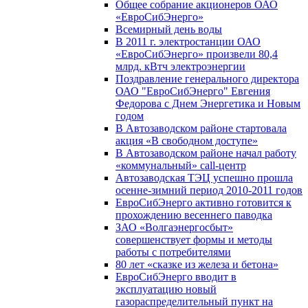
Общее собрание акционеров ОАО
«ЕвроСибЭнерго»
Всемирный день воды
В 2011 г. электростанции ОАО
«ЕвроСибЭнерго» произвели 80,4
млрд. кВтч электроэнергии
Поздравление генерального директора
ОАО "ЕвроСибЭнерго" Евгения
Федорова с Днем Энергетика и Новым
годом
В Автозаводском районе стартовала
акция «В свободном доступе»
В Автозаводском районе начал работу
«коммунальный» call-центр
Автозаводская ТЭЦ успешно прошла
осенне-зимний период 2010-2011 годов
ЕвроСибЭнерго активно готовится к
прохождению весеннего паводка
ЗАО «Волгаэнергосбыт»
совершенствует формы и методы
работы с потребителями
80 лет «сказке из железа и бетона»
ЕвроСибЭнерго вводит в
эксплуатацию новый
газораспределительный пункт на