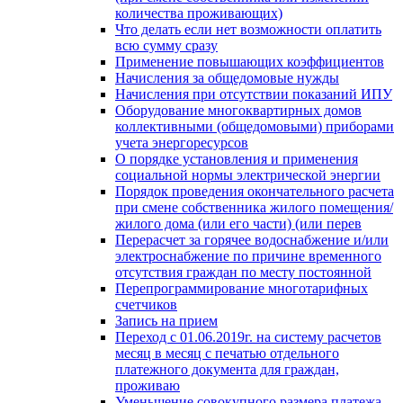
количества проживающих)
Что делать если нет возможности оплатить
всю сумму сразу
Применение повышающих коэффициентов
Начисления за общедомовые нужды
Начисления при отсутствии показаний ИПУ
Оборудование многоквартирных домов
коллективными (общедомовыми) приборами
учета энергоресурсов
О порядке установления и применения
социальной нормы электрической энергии
Порядок проведения окончательного расчета
при смене собственника жилого помещения/
жилого дома (или его части) (или перев
Перерасчет за горячее водоснабжение и/или
электроснабжение по причине временного
отсутствия граждан по месту постоянной
Перепрограммирование многотарифных
счетчиков
Запись на прием
Переход с 01.06.2019г. на систему расчетов
месяц в месяц с печатью отдельного
платежного документа для граждан,
проживаю
Уменьшение совокупного размера платежа