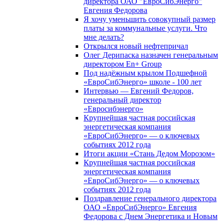
директора ОАО "ЕвроСибЭнерго"
Евгения Федорова
Я хочу уменьшить совокупный размер
платы за коммунальные услуги. Что
мне делать?
Открылся новый нефтепричал
Олег Дерипаска назначен генеральным
директором En+ Group
Под надёжным крылом Подшефной
«ЕвроСибЭнерго» школе - 100 лет
Интервью — Евгений Федоров,
генеральный директор
«Евросибэнерго»
Крупнейшая частная российская
энергетическая компания
«ЕвроСибЭнерго» — о ключевых
событиях 2012 года
Итоги акции «Стань Дедом Морозом»
Крупнейшая частная российская
энергетическая компания
«ЕвроСибЭнерго» — о ключевых
событиях 2012 года
Поздравление генерального директора
ОАО «ЕвроСибЭнерго» Евгения
Федорова с Днем Энергетика и Новым