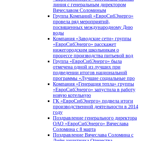
линия с генеральным директором
Вячеславом Соломиным
Группа Компаний «ЕвроСибЭнерго»
провела ряд мероприятий,
посвященных международному Дню
воды
Компания «Заводские сети» группы
«ЕвроСибЭнерго» расскажет
нижегородским школьникам о
процессе производства питьевой вод
Группа «ЕвроСибЭнерго» была
отмечена одной из лучших при
подведении итогов национальной
программы «Лучшие социальные про
Компания «Генерация тепла» группы
«ЕвроСибЭнерго» запустила в работу
новую котельную
ГК «ЕвроСибЭнерго» подвела итоги
производственной деятельности в 2014
году
Поздравление генерального директора
ОАО «ЕвроСибЭнерго» Вячеслава
Соломина с 8 марта
Поздравление Вячеслава Соломина с
Днём защитника Отечества