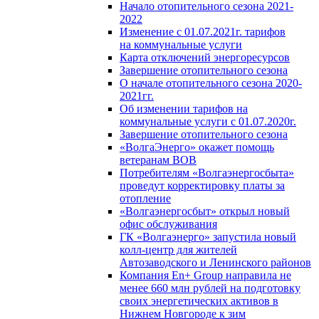
Начало отопительного сезона 2021-
2022
Изменение с 01.07.2021г. тарифов
на коммунальные услуги
Карта отключений энергоресурсов
Завершение отопительного сезона
О начале отопительного сезона 2020-
2021гг.
Об изменении тарифов на
коммунальные услуги с 01.07.2020г.
Завершение отопительного сезона
«ВолгаЭнерго» окажет помощь
ветеранам ВОВ
Потребителям «Волгаэнергосбыта»
проведут корректировку платы за
отопление
«Волгаэнергосбыт» открыл новый
офис обслуживания
ГК «Волгаэнерго» запустила новый
колл-центр для жителей
Автозаводского и Ленинского районов
Компания En+ Group направила не
менее 660 млн рублей на подготовку
своих энергетических активов в
Нижнем Новгороде к зим