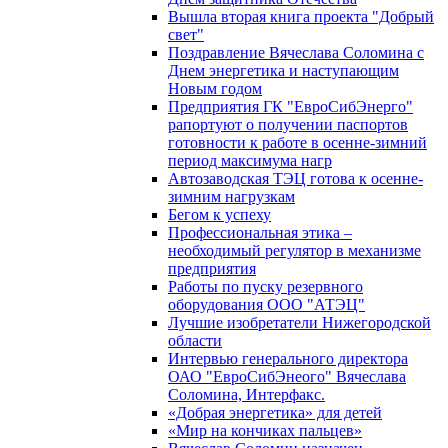
Вышла вторая книга проекта "Добрый
свет"
Поздравление Вячеслава Соломина с
Днем энергетика и наступающим
Новым годом
Предприятия ГК "ЕвроСибЭнерго"
рапортуют о получении паспортов
готовности к работе в осенне-зимний
период максимума нагр
Автозаводская ТЭЦ готова к осенне-
зимним нагрузкам
Бегом к успеху
Профессиональная этика –
необходимый регулятор в механизме
предприятия
Работы по пуску резервного
оборудования ООО "АТЭЦ"
Лучшие изобретатели Нижегородской
области
Интервью генерального директора
ОАО "ЕвроСибЭнеого" Вячеслава
Соломина, Интерфакс.
«Добрая энергетика» для детей
«Мир на кончиках пальцев»