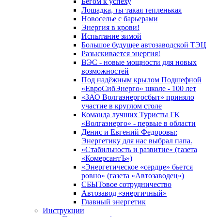
Бегом к успеху
Лошадка, ты такая тепленькая
Новоселье с барьерами
Энергия в крови!
Испытание зимой
Большое будущее автозаводской ТЭЦ
Разыскивается энергия!
ВЭС - новые мощности для новых
возможностей
Под надёжным крылом Подшефной
«ЕвроСибЭнерго» школе - 100 лет
«ЗАО Волгаэнергосбыт» приняло
участие в круглом столе
Команда лучших Туристы ГК
«Волгаэнерго» - первые в области
Денис и Евгений Федоровы:
Энергетику для нас выбрал папа.
«Стабильность и развитие» (газета
«КомерсантЪ»)
«Энергетическое «сердце» бьется
ровно» (газета «Автозаводец»)
СБЫТовое сотрудничество
Автозавод «энергичный»
Главный энергетик
Инструкции