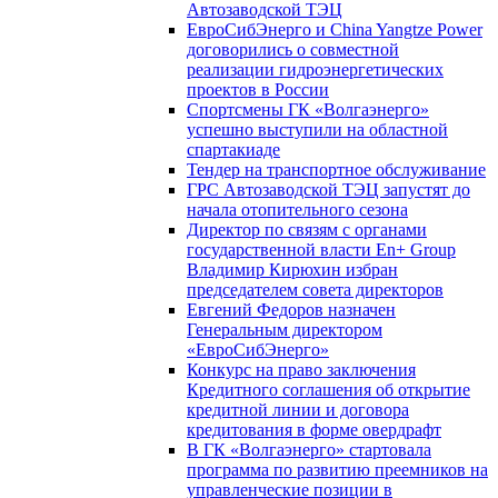
Автозаводской ТЭЦ
ЕвроСибЭнерго и China Yangtze Power
договорились о совместной
реализации гидроэнергетических
проектов в России
Спортсмены ГК «Волгаэнерго»
успешно выступили на областной
спартакиаде
Тендер на транспортное обслуживание
ГРС Автозаводской ТЭЦ запустят до
начала отопительного сезона
Директор по связям с органами
государственной власти En+ Group
Владимир Кирюхин избран
председателем совета директоров
Евгений Федоров назначен
Генеральным директором
«ЕвроСибЭнерго»
Конкурс на право заключения
Кредитного соглашения об открытие
кредитной линии и договора
кредитования в форме овердрафт
В ГК «Волгаэнерго» стартовала
программа по развитию преемников на
управленческие позиции в