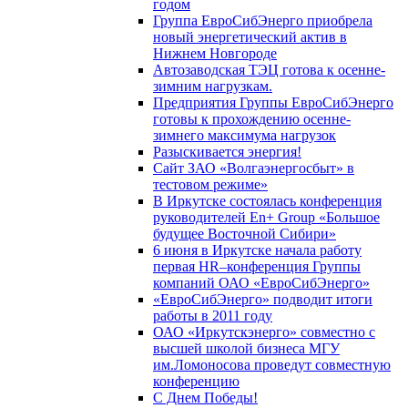
годом
Группа ЕвроСибЭнерго приобрела
новый энергетический актив в
Нижнем Новгороде
Автозаводская ТЭЦ готова к осенне-
зимним нагрузкам.
Предприятия Группы ЕвроСибЭнерго
готовы к прохождению осенне-
зимнего максимума нагрузок
Разыскивается энергия!
Сайт ЗАО «Волгаэнергосбыт» в
тестовом режиме»
В Иркутске состоялась конференция
руководителей En+ Group «Большое
будущее Восточной Сибири»
6 июня в Иркутске начала работу
первая HR–конференция Группы
компаний ОАО «ЕвроСибЭнерго»
«ЕвроСибЭнерго» подводит итоги
работы в 2011 году
ОАО «Иркутскэнерго» совместно с
высшей школой бизнеса МГУ
им.Ломоносова проведут совместную
конференцию
С Днем Победы!