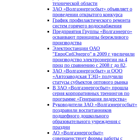
технической области
ЗАО «Волгаэнергосбыт» объявляет о
проведении открытого конкурса
График профилактического ремонта
систем горячего водоснабжения
Предприятия Группы «Волгаэнерго»
осваивают принципы бережливого
производства
Электростанции ОАО
"ЕвроСибЭнерго" в 2009 г увеличили
производство электроэнергии на 4
проц по сравнению с 2008 г до 82,
ЗАО «Волгаэнергосбыт» и ООО
«Автозаводская ТЭЦ» получили
статусы субъектов оптового рынка
В ЗАО «Волгаэнергосбыт» прошла
серия корпоративных тренингов по
программе «Генерация лидерства»
Руководители ЗАО «Волгаэнергосбыт»
поздравили воспитанников
подшефного дошкольного
образовательного учреждения с
праздни
АО «Волгаэнергосбыт»
совершенствует формы работы с