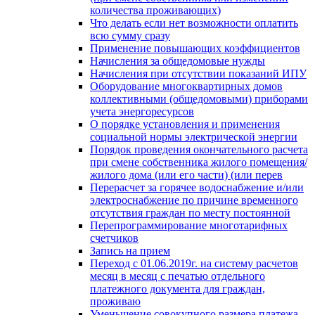
количества проживающих)
Что делать если нет возможности оплатить
всю сумму сразу
Применение повышающих коэффициентов
Начисления за общедомовые нужды
Начисления при отсутствии показаний ИПУ
Оборудование многоквартирных домов
коллективными (общедомовыми) приборами
учета энергоресурсов
О порядке установления и применения
социальной нормы электрической энергии
Порядок проведения окончательного расчета
при смене собственника жилого помещения/
жилого дома (или его части) (или перев
Перерасчет за горячее водоснабжение и/или
электроснабжение по причине временного
отсутствия граждан по месту постоянной
Перепрограммирование многотарифных
счетчиков
Запись на прием
Переход с 01.06.2019г. на систему расчетов
месяц в месяц с печатью отдельного
платежного документа для граждан,
проживаю
Уменьшение совокупного размера платежа