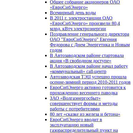
Общее собрание акционеров ОАО
«ЕвроСибЭнерго»
Всемирный день воды
В 2011 г. электростанции ОАО
«ЕвроСибЭнерго» произвели 80,4
млрд. кВтч электроэнергии
Поздравление генерального директора
ОАО "ЕвроСибЭнерго" Евгения
Федорова с Днем Энергетика и Новым
годом
В Автозаводском районе стартовала
акция «В свободном доступе»
В Автозаводском районе начал работу
«коммунальный» call-центр
Автозаводская ТЭЦ успешно прошла
осенне-зимний период 2010-2011 годов
ЕвроСибЭнерго активно готовится к
прохождению весеннего паводка
ЗАО «Волгаэнергосбыт»
совершенствует формы и методы
работы с потребителями
80 лет «сказке из железа и бетона»
ЕвроСибЭнерго вводит в
эксплуатацию новый
газораспределительный пункт на