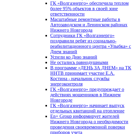
ГК «Волгаэнерго» обеспечила теплом
более 95% объектов в своей зоне
ответственности
Масштабные ремонтные работы в
Автозаводском и Ленинском районах
Нижнего Новгорода
Сотрудники ГК «Волгаэнерго»
поздравили ребят из социально-
реабилитационного центра «Улыбка» с
Днем знаний
Успели ко Дню знаний
Не остались равнодушными
В программе «ДЕНЬ ЗА ДНЕМ» на ТК
ННТВ принимает участие Е.А.
Костина - начальник службы
энергоконтроля
ГК «Волгаэнерго» предупреждает о
действиях мошенников в Нижнем
Новгороде
ГК «Волгаэнерго» начинает выпуск
отдельных квитанций на отопление
En+ Group информирует жителей
Нижнего Новгорода о необходимости
проведения своевременной поверки
приборов учета