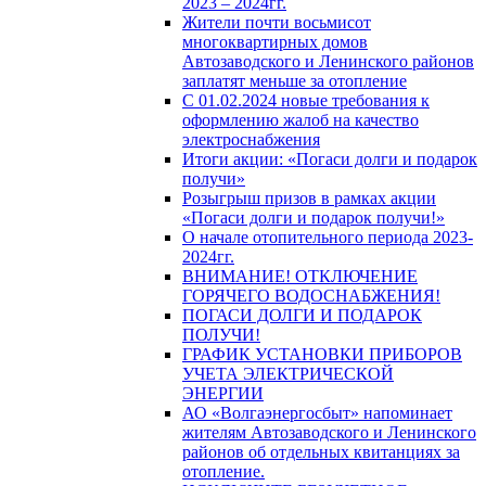
2023 – 2024гг.
Жители почти восьмисот
многоквартирных домов
Автозаводского и Ленинского районов
заплатят меньше за отопление
С 01.02.2024 новые требования к
оформлению жалоб на качество
электроснабжения
Итоги акции: «Погаси долги и подарок
получи»
Розыгрыш призов в рамках акции
«Погаси долги и подарок получи!»
О начале отопительного периода 2023-
2024гг.
ВНИМАНИЕ! ОТКЛЮЧЕНИЕ
ГОРЯЧЕГО ВОДОСНАБЖЕНИЯ!
ПОГАСИ ДОЛГИ И ПОДАРОК
ПОЛУЧИ!
ГРАФИК УСТАНОВКИ ПРИБОРОВ
УЧЕТА ЭЛЕКТРИЧЕСКОЙ
ЭНЕРГИИ
АО «Волгаэнергосбыт» напоминает
жителям Автозаводского и Ленинского
районов об отдельных квитанциях за
отопление.