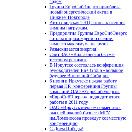
годом
Группа ЕвроСибЭнерго приобрела
новый энергетический актив в
Нижнем Новгороде
Автозаводская ТЭЦ готова к осенне-
зимним нагрузкам.
Предприятия Группы ЕвроСибЭнерго
готовы к прохождению осенне-
зимнего максимума нагрузок
Разыскивается энергия!
Сайт ЗАО «Волгаэнергосбыт» в
тестовом режиме»
В Иркутске состоялась конференция
руководителей En+ Group «Большое
будущее Восточной Сибири»
6 июня в Иркутске начала работу
первая HR–конференция Группы
компаний ОАО «ЕвроСибЭнерго»
«ЕвроСибЭнерго» подводит итоги
работы в 2011 году
ОАО «Иркутскэнерго» совместно с
высшей школой бизнеса МГУ
им.Ломоносова проведут совместную
конференцию
С Днем Победы!