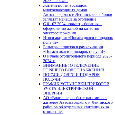
2023 – 2024гг.
Жители почти восьмисот
многоквартирных домов
Автозаводского и Ленинского районов
заплатят меньше за отопление
С 01.02.2024 новые требования к
оформлению жалоб на качество
электроснабжения
Итоги акции: «Погаси долги и подарок
получи»
Розыгрыш призов в рамках акции
«Погаси долги и подарок получи!»
О начале отопительного периода 2023-
2024гг.
ВНИМАНИЕ! ОТКЛЮЧЕНИЕ
ГОРЯЧЕГО ВОДОСНАБЖЕНИЯ!
ПОГАСИ ДОЛГИ И ПОДАРОК
ПОЛУЧИ!
ГРАФИК УСТАНОВКИ ПРИБОРОВ
УЧЕТА ЭЛЕКТРИЧЕСКОЙ
ЭНЕРГИИ
АО «Волгаэнергосбыт» напоминает
жителям Автозаводского и Ленинского
районов об отдельных квитанциях за
отопление.