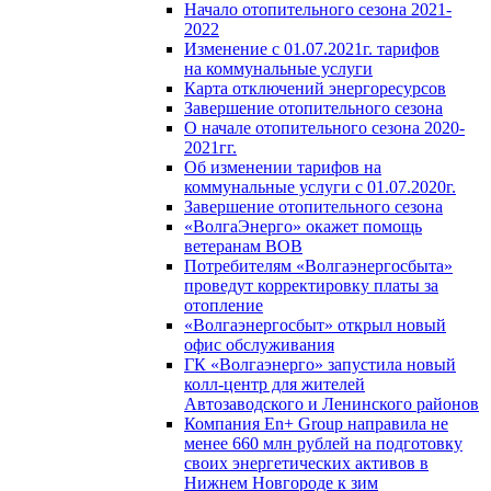
Начало отопительного сезона 2021-
2022
Изменение с 01.07.2021г. тарифов
на коммунальные услуги
Карта отключений энергоресурсов
Завершение отопительного сезона
О начале отопительного сезона 2020-
2021гг.
Об изменении тарифов на
коммунальные услуги с 01.07.2020г.
Завершение отопительного сезона
«ВолгаЭнерго» окажет помощь
ветеранам ВОВ
Потребителям «Волгаэнергосбыта»
проведут корректировку платы за
отопление
«Волгаэнергосбыт» открыл новый
офис обслуживания
ГК «Волгаэнерго» запустила новый
колл-центр для жителей
Автозаводского и Ленинского районов
Компания En+ Group направила не
менее 660 млн рублей на подготовку
своих энергетических активов в
Нижнем Новгороде к зим