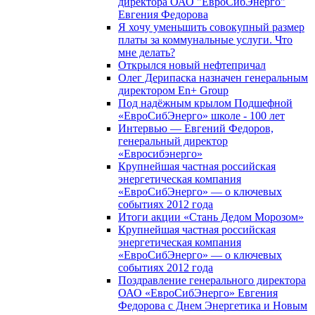
директора ОАО "ЕвроСибЭнерго"
Евгения Федорова
Я хочу уменьшить совокупный размер
платы за коммунальные услуги. Что
мне делать?
Открылся новый нефтепричал
Олег Дерипаска назначен генеральным
директором En+ Group
Под надёжным крылом Подшефной
«ЕвроСибЭнерго» школе - 100 лет
Интервью — Евгений Федоров,
генеральный директор
«Евросибэнерго»
Крупнейшая частная российская
энергетическая компания
«ЕвроСибЭнерго» — о ключевых
событиях 2012 года
Итоги акции «Стань Дедом Морозом»
Крупнейшая частная российская
энергетическая компания
«ЕвроСибЭнерго» — о ключевых
событиях 2012 года
Поздравление генерального директора
ОАО «ЕвроСибЭнерго» Евгения
Федорова с Днем Энергетика и Новым