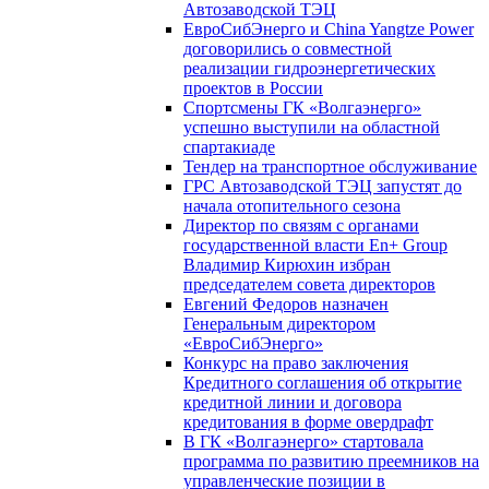
Автозаводской ТЭЦ
ЕвроСибЭнерго и China Yangtze Power
договорились о совместной
реализации гидроэнергетических
проектов в России
Спортсмены ГК «Волгаэнерго»
успешно выступили на областной
спартакиаде
Тендер на транспортное обслуживание
ГРС Автозаводской ТЭЦ запустят до
начала отопительного сезона
Директор по связям с органами
государственной власти En+ Group
Владимир Кирюхин избран
председателем совета директоров
Евгений Федоров назначен
Генеральным директором
«ЕвроСибЭнерго»
Конкурс на право заключения
Кредитного соглашения об открытие
кредитной линии и договора
кредитования в форме овердрафт
В ГК «Волгаэнерго» стартовала
программа по развитию преемников на
управленческие позиции в