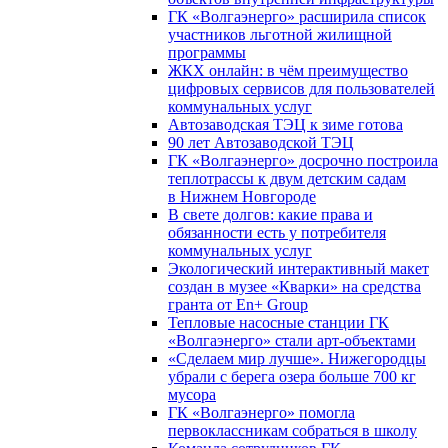
ГК «Волгаэнерго» расширила список
участников льготной жилищной
программы
ЖКХ онлайн: в чём преимущество
цифровых сервисов для пользователей
коммунальных услуг
Автозаводская ТЭЦ к зиме готова
90 лет Автозаводской ТЭЦ
ГК «Волгаэнерго» досрочно построила
теплотрассы к двум детским садам
в Нижнем Новгороде
В свете долгов: какие права и
обязанности есть у потребителя
коммунальных услуг
Экологический интерактивный макет
создан в музее «Кварки» на средства
гранта от En+ Group
Тепловые насосные станции ГК
«Волгаэнерго» стали арт-объектами
«Сделаем мир лучше». Нижегородцы
убрали с берега озера больше 700 кг
мусора
ГК «Волгаэнерго» помогла
первоклассникам собраться в школу