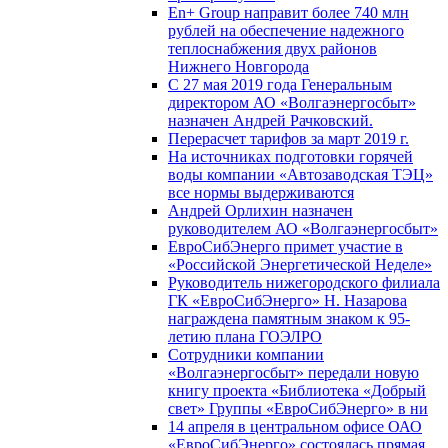
En+ Group направит более 740 млн
рублей на обеспечение надежного
теплоснабжения двух районов
Нижнего Новгорода
С 27 мая 2019 года Генеральным
директором АО «Волгаэнергосбыт»
назначен Андрей Рачковский.
Перерасчет тарифов за март 2019 г.
На источниках подготовки горячей
воды компании «Автозаводская ТЭЦ»
все нормы выдерживаются
Андрей Орлихин назначен
руководителем АО «Волгаэнергосбыт»
ЕвроСибЭнерго примет участие в
«Российской Энергетической Неделе»
Руководитель нижегородского филиала
ГК «ЕвроСибЭнерго» Н. Назарова
награждена памятным знаком к 95-
летию плана ГОЭЛРО
Сотрудники компании
«Волгаэнергосбыт» передали новую
книгу проекта «Библиотека «Добрый
свет» Группы «ЕвроСибЭнерго» в ни
14 апреля в центральном офисе ОАО
«ЕвроСибЭнерго» состоялась прямая