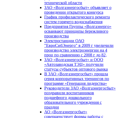
технической области
ЗАО «Волгаэнергосбыт» объявляет о
проведении открытого конкурса
График профилактического ремонта
систем горячего водоснабжения
Предприятия Группы «Волгаэнерго»
осваивают принципы бережливого
производства
Электростанции ОАО
"ЕвроСибЭнерго" в 2009 г увеличили
производство электроэнергии на 4
проц по сравнению с 2008 г до 82,
ЗАО «Волгаэнергосбыт» и ООО
«Автозаводская ТЭЦ» получили
статусы субъектов оптового рынка
В ЗАО «Волгаэнергосбыт» прошла
серия корпоративных тренингов по
программе «Генерация лидерства»
Руководители ЗАО «Волгаэнергосбыт»
поздравили воспитанников
подшефного дошкольного
образовательного учреждения с
праздни
АО «Волгаэнергосбыт»
совершенствует формы работы с