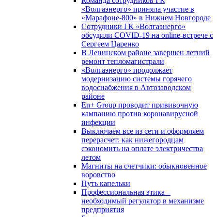
Команда сотрудников ГК
«Волгаэнерго» приняла участие в
«Марафоне-800» в Нижнем Новгороде
Сотрудники ГК «Волгаэнерго»
обсудили COVID-19 на online-встрече с
Сергеем Царенко
В Ленинском районе завершен летний
ремонт тепломагистрали
«Волгаэнерго» продолжает
модернизацию системы горячего
водоснабжения в Автозаводском
районе
En+ Group проводит прививочную
кампанию против коронавирусной
инфекции
Выключаем все из сети и оформляем
перерасчет: как нижегородцам
сэкономить на оплате электричества
летом
Магниты на счетчики: обыкновенное
воровство
Путь капельки
Профессиональная этика –
необходимый регулятор в механизме
предприятия