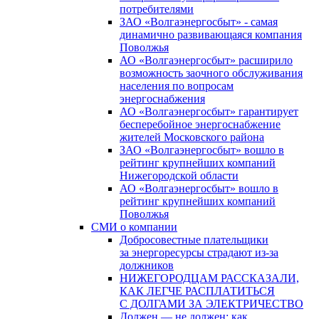
потребителями
ЗАО «Волгаэнергосбыт» - самая
динамично развивающаяся компания
Поволжья
АО «Волгаэнергосбыт» расширило
возможность заочного обслуживания
населения по вопросам
энергоснабжения
АО «Волгаэнергосбыт» гарантирует
бесперебойное энергоснабжение
жителей Московского района
ЗАО «Волгаэнергосбыт» вошло в
рейтинг крупнейших компаний
Нижегородской области
АО «Волгаэнергосбыт» вошло в
рейтинг крупнейших компаний
Поволжья
СМИ о компании
Добросовестные плательщики
за энергоресурсы страдают из-за
должников
НИЖЕГОРОДЦАМ РАССКАЗАЛИ,
КАК ЛЕГЧЕ РАСПЛАТИТЬСЯ
С ДОЛГАМИ ЗА ЭЛЕКТРИЧЕСТВО
Должен — не должен: как