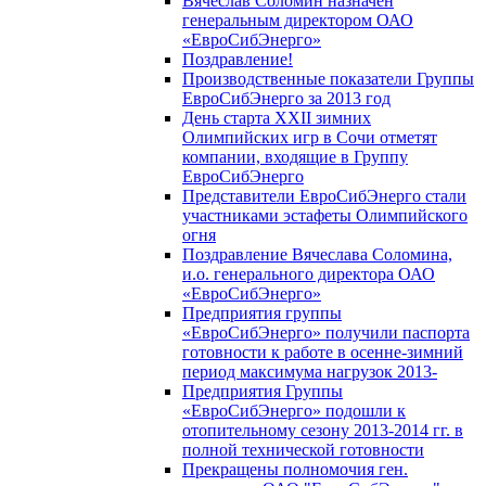
Вячеслав Соломин назначен
генеральным директором ОАО
«ЕвроСибЭнерго»
Поздравление!
Производственные показатели Группы
ЕвроСибЭнерго за 2013 год
День старта XXII зимних
Олимпийских игр в Сочи отметят
компании, входящие в Группу
ЕвроСибЭнерго
Представители ЕвроСибЭнерго стали
участниками эстафеты Олимпийского
огня
Поздравление Вячеслава Соломина,
и.о. генерального директора ОАО
«ЕвроСибЭнерго»
Предприятия группы
«ЕвроСибЭнерго» получили паспорта
готовности к работе в осенне-зимний
период максимума нагрузок 2013-
Предприятия Группы
«ЕвроСибЭнерго» подошли к
отопительному сезону 2013-2014 гг. в
полной технической готовности
Прекращены полномочия ген.