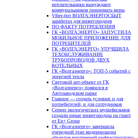
неплательщики вынуждают
коммунальщиков принимать меры
Viber-бот ВОЛГАЭНЕРГОСБЫТ
заработал для нижегородцев
ПО ФАКТУ ПОТРЕБЛЕНИЯ
ГК «ВОЛГАЭНЕРГО» ЗАПУСТИЛА
МОБИЛЬНОЕ ПРИЛОЖЕНИЕ ДЛЯ
ПОТРЕБИТЕЛЕЙ
ГК «ВОЛГАЭНЕРГО» УЛУЧШИЛА
ТЕХОБСЛУЖИВАНИЕ
ТРУБОПРОВОДОВ ДВУХ
КОТЕЛЬНЫХ
ГК «Волгаэнерго»: ТОП-5 событий с
энергией тепла
Световой арт-объект от ГК
«Волгаэнерго» появился в
Автозаводском парке
Главное — создать условия: и для
потребителей, и для сотрудников
Серию экологических мультфильмов
создали юные нижегородцы на грант
от En+ Group
ГК «Волгаэнерго» завершила
очередной этап модернизации
объектов внутренней инфраструктуры