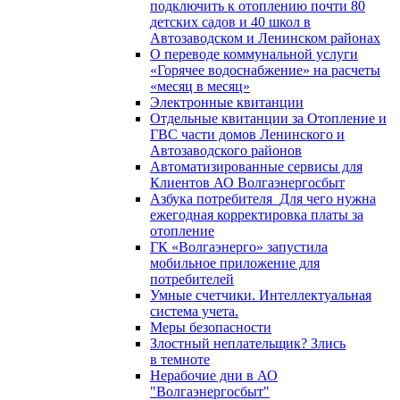
подключить к отоплению почти 80
детских садов и 40 школ в
Автозаводском и Ленинском районах
О переводе коммунальной услуги
«Горячее водоснабжение» на расчеты
«месяц в месяц»
Электронные квитанции
Отдельные квитанции за Отопление и
ГВС части домов Ленинского и
Автозаводского районов
Автоматизированные сервисы для
Клиентов АО Волгаэнергосбыт
Азбука потребителя_Для чего нужна
ежегодная корректировка платы за
отопление
ГК «Волгаэнерго» запустила
мобильное приложение для
потребителей
Умные счетчики. Интеллектуальная
система учета.
Меры безопасности
Злостный неплательщик? Злись
в темноте
Нерабочие дни в АО
"Волгаэнергосбыт"