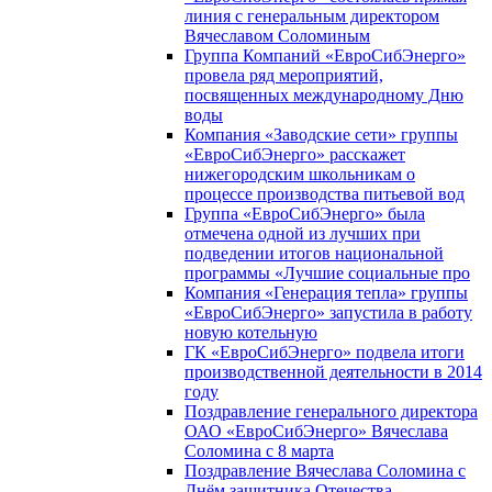
линия с генеральным директором
Вячеславом Соломиным
Группа Компаний «ЕвроСибЭнерго»
провела ряд мероприятий,
посвященных международному Дню
воды
Компания «Заводские сети» группы
«ЕвроСибЭнерго» расскажет
нижегородским школьникам о
процессе производства питьевой вод
Группа «ЕвроСибЭнерго» была
отмечена одной из лучших при
подведении итогов национальной
программы «Лучшие социальные про
Компания «Генерация тепла» группы
«ЕвроСибЭнерго» запустила в работу
новую котельную
ГК «ЕвроСибЭнерго» подвела итоги
производственной деятельности в 2014
году
Поздравление генерального директора
ОАО «ЕвроСибЭнерго» Вячеслава
Соломина с 8 марта
Поздравление Вячеслава Соломина с
Днём защитника Отечества