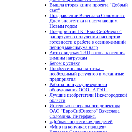
Вышла вторая книга проекта "Добрый
свет"
Поздравление Вячеслава Соломина с
Днем энергетика и наступающим
Новым годом
Предприятия ГК "ЕвроСибЭнерго"
рапортуют о получении паспортов
готовности к работе в осенне-зимний
период максимума нагр
Автозаводская ТЭЦ готова к осенне-
зимним нагрузкам
Бегом к успеху
Профессиональная этика –
необходимый регулятор в механизме
предприятия
Работы по пуску резервного
оборудования ООО "АТЭЦ"
Лучшие изобретатели Нижегородской
области
Интервью генерального директора
ОАО "ЕвроСибЭнеого" Вячеслава
Соломина, Интерфакс.
«Добрая энергетика» для детей
«Мир на кончиках пальцев»