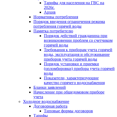
Тарифы для населения на ГВС на
2026г.
Архив
Нормативы потребления
Порядок введения ограничения режима
потребления горячей воды
Памятка потребителю
Порядок действий гражданина при
возникновении проблем со счетчиком
горячей воды
Требования к приборам учета горячей
воды, эксплуатация и обслуживание
приборов учета горячей воды
Порядок установки и приемки
(опломбировки) прибора учета горячей
воды
Показатели, характеризующие
качество горячего водоснабжения
Бланки заявлений
Начисление при общедомовом приборе
учета
Холодное водоснабжение
Договорная работа
Типовые формы договоров
Тарифы