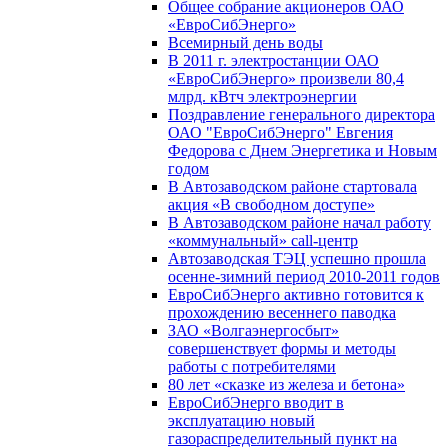
Общее собрание акционеров ОАО
«ЕвроСибЭнерго»
Всемирный день воды
В 2011 г. электростанции ОАО
«ЕвроСибЭнерго» произвели 80,4
млрд. кВтч электроэнергии
Поздравление генерального директора
ОАО "ЕвроСибЭнерго" Евгения
Федорова с Днем Энергетика и Новым
годом
В Автозаводском районе стартовала
акция «В свободном доступе»
В Автозаводском районе начал работу
«коммунальный» call-центр
Автозаводская ТЭЦ успешно прошла
осенне-зимний период 2010-2011 годов
ЕвроСибЭнерго активно готовится к
прохождению весеннего паводка
ЗАО «Волгаэнергосбыт»
совершенствует формы и методы
работы с потребителями
80 лет «сказке из железа и бетона»
ЕвроСибЭнерго вводит в
эксплуатацию новый
газораспределительный пункт на