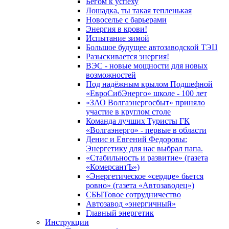
Бегом к успеху
Лошадка, ты такая тепленькая
Новоселье с барьерами
Энергия в крови!
Испытание зимой
Большое будущее автозаводской ТЭЦ
Разыскивается энергия!
ВЭС - новые мощности для новых
возможностей
Под надёжным крылом Подшефной
«ЕвроСибЭнерго» школе - 100 лет
«ЗАО Волгаэнергосбыт» приняло
участие в круглом столе
Команда лучших Туристы ГК
«Волгаэнерго» - первые в области
Денис и Евгений Федоровы:
Энергетику для нас выбрал папа.
«Стабильность и развитие» (газета
«КомерсантЪ»)
«Энергетическое «сердце» бьется
ровно» (газета «Автозаводец»)
СБЫТовое сотрудничество
Автозавод «энергичный»
Главный энергетик
Инструкции