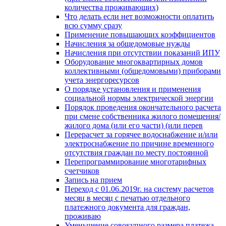
количества проживающих)
Что делать если нет возможности оплатить
всю сумму сразу
Применение повышающих коэффициентов
Начисления за общедомовые нужды
Начисления при отсутствии показаний ИПУ
Оборудование многоквартирных домов
коллективными (общедомовыми) приборами
учета энергоресурсов
О порядке установления и применения
социальной нормы электрической энергии
Порядок проведения окончательного расчета
при смене собственника жилого помещения/
жилого дома (или его части) (или перев
Перерасчет за горячее водоснабжение и/или
электроснабжение по причине временного
отсутствия граждан по месту постоянной
Перепрограммирование многотарифных
счетчиков
Запись на прием
Переход с 01.06.2019г. на систему расчетов
месяц в месяц с печатью отдельного
платежного документа для граждан,
проживаю
Уменьшение совокупного размера платежа