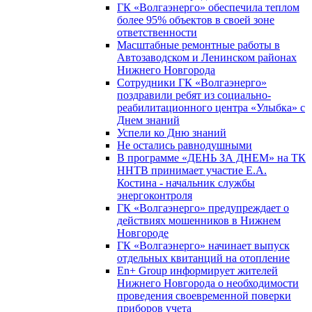
ГК «Волгаэнерго» обеспечила теплом
более 95% объектов в своей зоне
ответственности
Масштабные ремонтные работы в
Автозаводском и Ленинском районах
Нижнего Новгорода
Сотрудники ГК «Волгаэнерго»
поздравили ребят из социально-
реабилитационного центра «Улыбка» с
Днем знаний
Успели ко Дню знаний
Не остались равнодушными
В программе «ДЕНЬ ЗА ДНЕМ» на ТК
ННТВ принимает участие Е.А.
Костина - начальник службы
энергоконтроля
ГК «Волгаэнерго» предупреждает о
действиях мошенников в Нижнем
Новгороде
ГК «Волгаэнерго» начинает выпуск
отдельных квитанций на отопление
En+ Group информирует жителей
Нижнего Новгорода о необходимости
проведения своевременной поверки
приборов учета