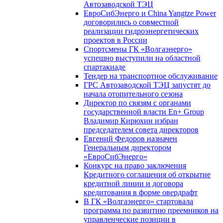
Автозаводской ТЭЦ
ЕвроСибЭнерго и China Yangtze Power
договорились о совместной
реализации гидроэнергетических
проектов в России
Спортсмены ГК «Волгаэнерго»
успешно выступили на областной
спартакиаде
Тендер на транспортное обслуживание
ГРС Автозаводской ТЭЦ запустят до
начала отопительного сезона
Директор по связям с органами
государственной власти En+ Group
Владимир Кирюхин избран
председателем совета директоров
Евгений Федоров назначен
Генеральным директором
«ЕвроСибЭнерго»
Конкурс на право заключения
Кредитного соглашения об открытие
кредитной линии и договора
кредитования в форме овердрафт
В ГК «Волгаэнерго» стартовала
программа по развитию преемников на
управленческие позиции в