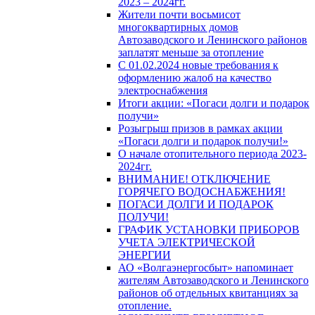
2023 – 2024гг.
Жители почти восьмисот
многоквартирных домов
Автозаводского и Ленинского районов
заплатят меньше за отопление
С 01.02.2024 новые требования к
оформлению жалоб на качество
электроснабжения
Итоги акции: «Погаси долги и подарок
получи»
Розыгрыш призов в рамках акции
«Погаси долги и подарок получи!»
О начале отопительного периода 2023-
2024гг.
ВНИМАНИЕ! ОТКЛЮЧЕНИЕ
ГОРЯЧЕГО ВОДОСНАБЖЕНИЯ!
ПОГАСИ ДОЛГИ И ПОДАРОК
ПОЛУЧИ!
ГРАФИК УСТАНОВКИ ПРИБОРОВ
УЧЕТА ЭЛЕКТРИЧЕСКОЙ
ЭНЕРГИИ
АО «Волгаэнергосбыт» напоминает
жителям Автозаводского и Ленинского
районов об отдельных квитанциях за
отопление.