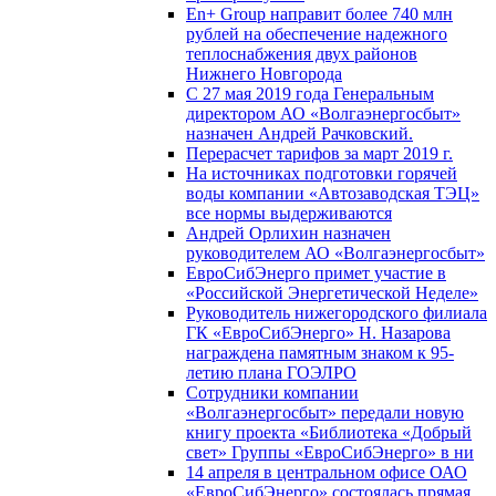
En+ Group направит более 740 млн
рублей на обеспечение надежного
теплоснабжения двух районов
Нижнего Новгорода
С 27 мая 2019 года Генеральным
директором АО «Волгаэнергосбыт»
назначен Андрей Рачковский.
Перерасчет тарифов за март 2019 г.
На источниках подготовки горячей
воды компании «Автозаводская ТЭЦ»
все нормы выдерживаются
Андрей Орлихин назначен
руководителем АО «Волгаэнергосбыт»
ЕвроСибЭнерго примет участие в
«Российской Энергетической Неделе»
Руководитель нижегородского филиала
ГК «ЕвроСибЭнерго» Н. Назарова
награждена памятным знаком к 95-
летию плана ГОЭЛРО
Сотрудники компании
«Волгаэнергосбыт» передали новую
книгу проекта «Библиотека «Добрый
свет» Группы «ЕвроСибЭнерго» в ни
14 апреля в центральном офисе ОАО
«ЕвроСибЭнерго» состоялась прямая