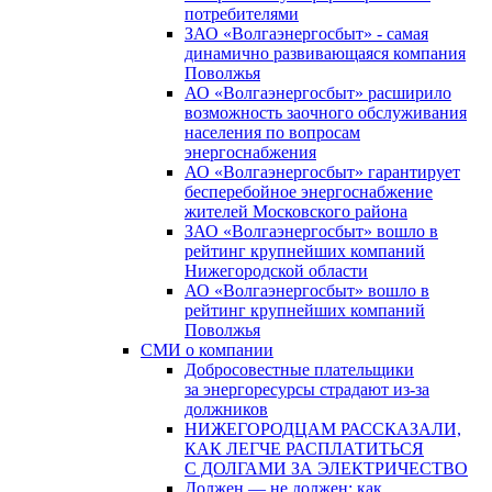
потребителями
ЗАО «Волгаэнергосбыт» - самая
динамично развивающаяся компания
Поволжья
АО «Волгаэнергосбыт» расширило
возможность заочного обслуживания
населения по вопросам
энергоснабжения
АО «Волгаэнергосбыт» гарантирует
бесперебойное энергоснабжение
жителей Московского района
ЗАО «Волгаэнергосбыт» вошло в
рейтинг крупнейших компаний
Нижегородской области
АО «Волгаэнергосбыт» вошло в
рейтинг крупнейших компаний
Поволжья
СМИ о компании
Добросовестные плательщики
за энергоресурсы страдают из-за
должников
НИЖЕГОРОДЦАМ РАССКАЗАЛИ,
КАК ЛЕГЧЕ РАСПЛАТИТЬСЯ
С ДОЛГАМИ ЗА ЭЛЕКТРИЧЕСТВО
Должен — не должен: как