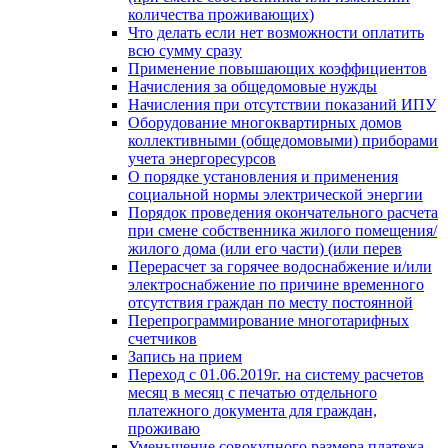
количества проживающих)
Что делать если нет возможности оплатить
всю сумму сразу
Применение повышающих коэффициентов
Начисления за общедомовые нужды
Начисления при отсутствии показаний ИПУ
Оборудование многоквартирных домов
коллективными (общедомовыми) приборами
учета энергоресурсов
О порядке установления и применения
социальной нормы электрической энергии
Порядок проведения окончательного расчета
при смене собственника жилого помещения/
жилого дома (или его части) (или перев
Перерасчет за горячее водоснабжение и/или
электроснабжение по причине временного
отсутствия граждан по месту постоянной
Перепрограммирование многотарифных
счетчиков
Запись на прием
Переход с 01.06.2019г. на систему расчетов
месяц в месяц с печатью отдельного
платежного документа для граждан,
проживаю
Уменьшение совокупного размера платежа