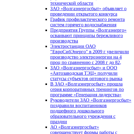
технической области
ЗАО «Волгаэнергосбыт» объявляет о
проведении открытого конкурса
График профилактического ремонта
систем горячего водоснабжения
Предприятия Группы «Волгаэнерго»
осваивают принципы бережливого
производства
Электростанции ОАО
"ЕвроСибЭнерго" в 2009 г увеличили
производство электроэнергии на 4
проц по сравнению с 2008 г до 82,
ЗАО «Волгаэнергосбыт» и ООО
«Автозаводская ТЭЦ» получили
статусы субъектов оптового рынка
В ЗАО «Волгаэнергосбыт» прошла
серия корпоративных тренингов по
программе «Генерация лидерства»
Руководители ЗАО «Волгаэнергосбыт»
поздравили воспитанников
подшефного дошкольного
образовательного учреждения с
праздни
АО «Волгаэнергосбыт»
совершенствует формы работы с