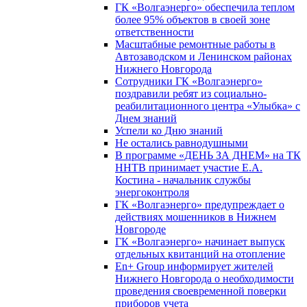
ГК «Волгаэнерго» обеспечила теплом
более 95% объектов в своей зоне
ответственности
Масштабные ремонтные работы в
Автозаводском и Ленинском районах
Нижнего Новгорода
Сотрудники ГК «Волгаэнерго»
поздравили ребят из социально-
реабилитационного центра «Улыбка» с
Днем знаний
Успели ко Дню знаний
Не остались равнодушными
В программе «ДЕНЬ ЗА ДНЕМ» на ТК
ННТВ принимает участие Е.А.
Костина - начальник службы
энергоконтроля
ГК «Волгаэнерго» предупреждает о
действиях мошенников в Нижнем
Новгороде
ГК «Волгаэнерго» начинает выпуск
отдельных квитанций на отопление
En+ Group информирует жителей
Нижнего Новгорода о необходимости
проведения своевременной поверки
приборов учета