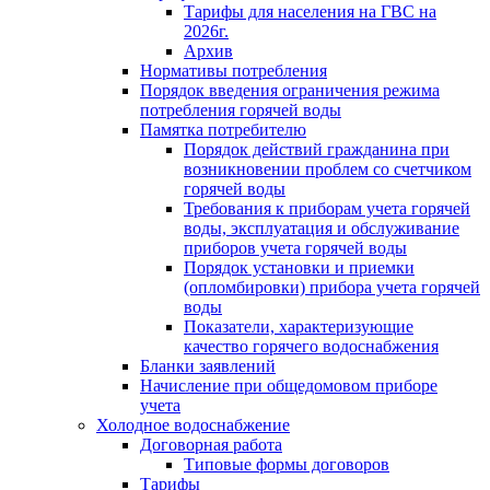
Тарифы для населения на ГВС на
2026г.
Архив
Нормативы потребления
Порядок введения ограничения режима
потребления горячей воды
Памятка потребителю
Порядок действий гражданина при
возникновении проблем со счетчиком
горячей воды
Требования к приборам учета горячей
воды, эксплуатация и обслуживание
приборов учета горячей воды
Порядок установки и приемки
(опломбировки) прибора учета горячей
воды
Показатели, характеризующие
качество горячего водоснабжения
Бланки заявлений
Начисление при общедомовом приборе
учета
Холодное водоснабжение
Договорная работа
Типовые формы договоров
Тарифы