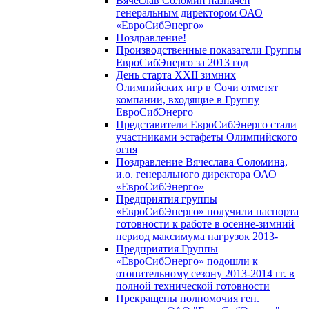
Вячеслав Соломин назначен
генеральным директором ОАО
«ЕвроСибЭнерго»
Поздравление!
Производственные показатели Группы
ЕвроСибЭнерго за 2013 год
День старта XXII зимних
Олимпийских игр в Сочи отметят
компании, входящие в Группу
ЕвроСибЭнерго
Представители ЕвроСибЭнерго стали
участниками эстафеты Олимпийского
огня
Поздравление Вячеслава Соломина,
и.о. генерального директора ОАО
«ЕвроСибЭнерго»
Предприятия группы
«ЕвроСибЭнерго» получили паспорта
готовности к работе в осенне-зимний
период максимума нагрузок 2013-
Предприятия Группы
«ЕвроСибЭнерго» подошли к
отопительному сезону 2013-2014 гг. в
полной технической готовности
Прекращены полномочия ген.