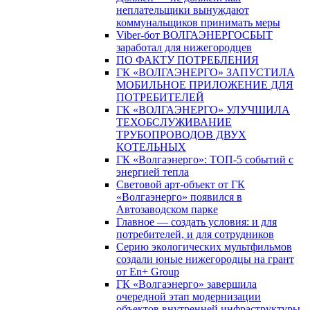
неплательщики вынуждают
коммунальщиков принимать меры
Viber-бот ВОЛГАЭНЕРГОСБЫТ
заработал для нижегородцев
ПО ФАКТУ ПОТРЕБЛЕНИЯ
ГК «ВОЛГАЭНЕРГО» ЗАПУСТИЛА
МОБИЛЬНОЕ ПРИЛОЖЕНИЕ ДЛЯ
ПОТРЕБИТЕЛЕЙ
ГК «ВОЛГАЭНЕРГО» УЛУЧШИЛА
ТЕХОБСЛУЖИВАНИЕ
ТРУБОПРОВОДОВ ДВУХ
КОТЕЛЬНЫХ
ГК «Волгаэнерго»: ТОП-5 событий с
энергией тепла
Световой арт-объект от ГК
«Волгаэнерго» появился в
Автозаводском парке
Главное — создать условия: и для
потребителей, и для сотрудников
Серию экологических мультфильмов
создали юные нижегородцы на грант
от En+ Group
ГК «Волгаэнерго» завершила
очередной этап модернизации
объектов внутренней инфраструктуры