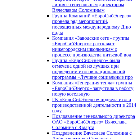
линия с генеральным директором
Вячеславом Соломиным
Группа Компаний «ЕвроСибЭнерго»
провела ряд мероприятий,
посвященных международному Дню
воды
Компания «Заводские сети» группы
«ЕвроСибЭнерго» расскажет
нижегородским школьникам о
процессе производства питьевой вод
Группа «ЕвроСибЭнерго» была
отмечена одной из лучших при
подведении итогов национальной
программы «Лучшие социальные про
Компания «Генерация тепла» группы
«ЕвроСибЭнерго» запустила в работу
новую котельную
ГК «ЕвроСибЭнерго» подвела итоги
производственной деятельности в 2014
году
Поздравление генерального директора
ОАО «ЕвроСибЭнерго» Вячеслава
Соломина с 8 марта
Поздравление Вячеслава Соломина с
Днём защитника Отечества