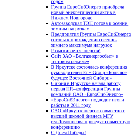
годом
Группа ЕвроСибЭнерго приобрела
новый энергетический актив в
Нижнем Новгороде
Автозаводская ТЭЦ готова к осенне-
зимним нагрузкам.
Предприятия Группы ЕвроСибЭнерго
готовы к прохождению осенне-
зимнего максимума нагрузок
Разыскивается энергия!
Сайт ЗАО «Волгаэнергосбыт» в
тестовом режиме»
В Иркутске состоялась конференция
руководителей En+ Group «Большое
будущее Восточной Сибири»
6 июня в Иркутске начала работу
первая HR–конференция Группы
компаний ОАО «ЕвроСибЭнерго»
«ЕвроСибЭнерго» подводит итоги
работы в 2011 году
ОАО «Иркутскэнерго» совместно с
высшей школой бизнеса МГУ
им.Ломоносова проведут совместную
конференцию
С Днем Победы!