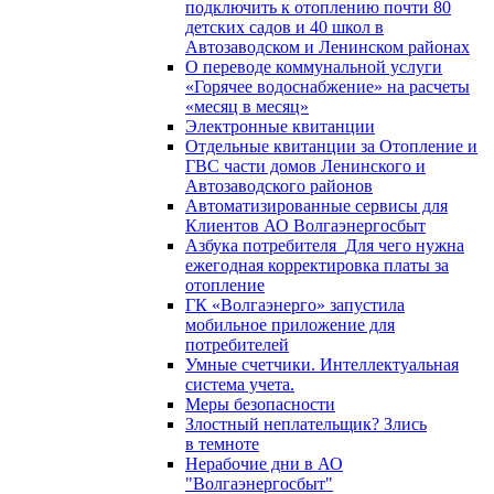
подключить к отоплению почти 80
детских садов и 40 школ в
Автозаводском и Ленинском районах
О переводе коммунальной услуги
«Горячее водоснабжение» на расчеты
«месяц в месяц»
Электронные квитанции
Отдельные квитанции за Отопление и
ГВС части домов Ленинского и
Автозаводского районов
Автоматизированные сервисы для
Клиентов АО Волгаэнергосбыт
Азбука потребителя_Для чего нужна
ежегодная корректировка платы за
отопление
ГК «Волгаэнерго» запустила
мобильное приложение для
потребителей
Умные счетчики. Интеллектуальная
система учета.
Меры безопасности
Злостный неплательщик? Злись
в темноте
Нерабочие дни в АО
"Волгаэнергосбыт"