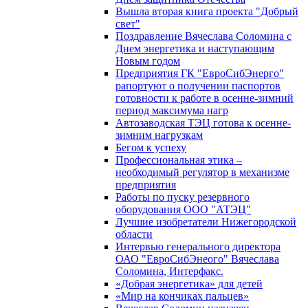
Вышла вторая книга проекта "Добрый
свет"
Поздравление Вячеслава Соломина с
Днем энергетика и наступающим
Новым годом
Предприятия ГК "ЕвроСибЭнерго"
рапортуют о получении паспортов
готовности к работе в осенне-зимний
период максимума нагр
Автозаводская ТЭЦ готова к осенне-
зимним нагрузкам
Бегом к успеху
Профессиональная этика –
необходимый регулятор в механизме
предприятия
Работы по пуску резервного
оборудования ООО "АТЭЦ"
Лучшие изобретатели Нижегородской
области
Интервью генерального директора
ОАО "ЕвроСибЭнеого" Вячеслава
Соломина, Интерфакс.
«Добрая энергетика» для детей
«Мир на кончиках пальцев»