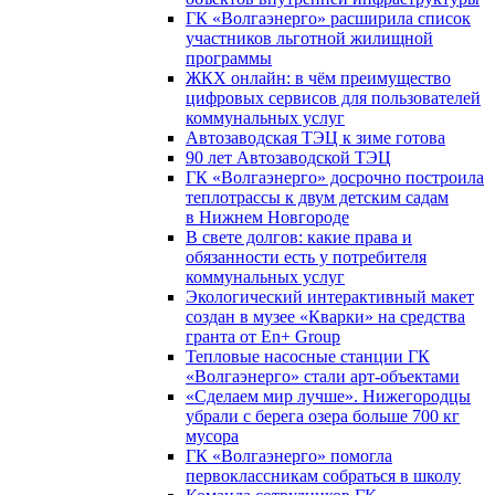
ГК «Волгаэнерго» расширила список
участников льготной жилищной
программы
ЖКХ онлайн: в чём преимущество
цифровых сервисов для пользователей
коммунальных услуг
Автозаводская ТЭЦ к зиме готова
90 лет Автозаводской ТЭЦ
ГК «Волгаэнерго» досрочно построила
теплотрассы к двум детским садам
в Нижнем Новгороде
В свете долгов: какие права и
обязанности есть у потребителя
коммунальных услуг
Экологический интерактивный макет
создан в музее «Кварки» на средства
гранта от En+ Group
Тепловые насосные станции ГК
«Волгаэнерго» стали арт-объектами
«Сделаем мир лучше». Нижегородцы
убрали с берега озера больше 700 кг
мусора
ГК «Волгаэнерго» помогла
первоклассникам собраться в школу