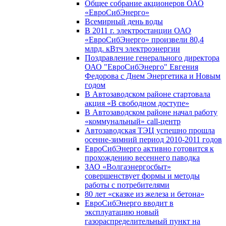
Общее собрание акционеров ОАО
«ЕвроСибЭнерго»
Всемирный день воды
В 2011 г. электростанции ОАО
«ЕвроСибЭнерго» произвели 80,4
млрд. кВтч электроэнергии
Поздравление генерального директора
ОАО "ЕвроСибЭнерго" Евгения
Федорова с Днем Энергетика и Новым
годом
В Автозаводском районе стартовала
акция «В свободном доступе»
В Автозаводском районе начал работу
«коммунальный» call-центр
Автозаводская ТЭЦ успешно прошла
осенне-зимний период 2010-2011 годов
ЕвроСибЭнерго активно готовится к
прохождению весеннего паводка
ЗАО «Волгаэнергосбыт»
совершенствует формы и методы
работы с потребителями
80 лет «сказке из железа и бетона»
ЕвроСибЭнерго вводит в
эксплуатацию новый
газораспределительный пункт на