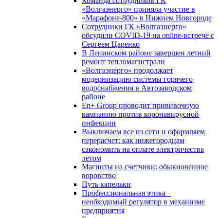
Команда сотрудников ГК
«Волгаэнерго» приняла участие в
«Марафоне-800» в Нижнем Новгороде
Сотрудники ГК «Волгаэнерго»
обсудили COVID-19 на online-встрече с
Сергеем Царенко
В Ленинском районе завершен летний
ремонт тепломагистрали
«Волгаэнерго» продолжает
модернизацию системы горячего
водоснабжения в Автозаводском
районе
En+ Group проводит прививочную
кампанию против коронавирусной
инфекции
Выключаем все из сети и оформляем
перерасчет: как нижегородцам
сэкономить на оплате электричества
летом
Магниты на счетчики: обыкновенное
воровство
Путь капельки
Профессиональная этика –
необходимый регулятор в механизме
предприятия