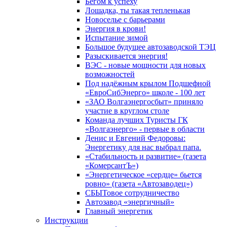
Бегом к успеху
Лошадка, ты такая тепленькая
Новоселье с барьерами
Энергия в крови!
Испытание зимой
Большое будущее автозаводской ТЭЦ
Разыскивается энергия!
ВЭС - новые мощности для новых
возможностей
Под надёжным крылом Подшефной
«ЕвроСибЭнерго» школе - 100 лет
«ЗАО Волгаэнергосбыт» приняло
участие в круглом столе
Команда лучших Туристы ГК
«Волгаэнерго» - первые в области
Денис и Евгений Федоровы:
Энергетику для нас выбрал папа.
«Стабильность и развитие» (газета
«КомерсантЪ»)
«Энергетическое «сердце» бьется
ровно» (газета «Автозаводец»)
СБЫТовое сотрудничество
Автозавод «энергичный»
Главный энергетик
Инструкции