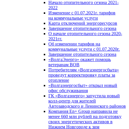
Начало отопительного сезона 2021-
2022
Изменение с 01.07.2021г. тарифов
на коммунальные услуги
Карта отключений энергоресурсов
Завершение отопительного сезона
О начале отопительного сезона 2020-
2021гг.
Об изменении тарифов на
коммунальные услуги с 01.07.2020г.
Завершение отопительного сезона
«ВолгаЭнерго» окажет помощь
ветеранам ВОВ
Потребителям «Волгаэнергосбыта»
проведут корректировку платы за
отопление
«Волгаэнергосбыт» открыл новый
офис обслуживания
ГК «Волгаэнерго» запустила новый
колл-центр для жителей
Автозаводского и Ленинского районов
Компания En+ Group направила не
менее 660 млн рублей на подготовку
своих энергетических активов в
Нижнем Новгороде к зим