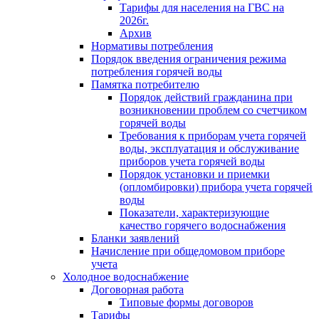
Тарифы для населения на ГВС на
2026г.
Архив
Нормативы потребления
Порядок введения ограничения режима
потребления горячей воды
Памятка потребителю
Порядок действий гражданина при
возникновении проблем со счетчиком
горячей воды
Требования к приборам учета горячей
воды, эксплуатация и обслуживание
приборов учета горячей воды
Порядок установки и приемки
(опломбировки) прибора учета горячей
воды
Показатели, характеризующие
качество горячего водоснабжения
Бланки заявлений
Начисление при общедомовом приборе
учета
Холодное водоснабжение
Договорная работа
Типовые формы договоров
Тарифы