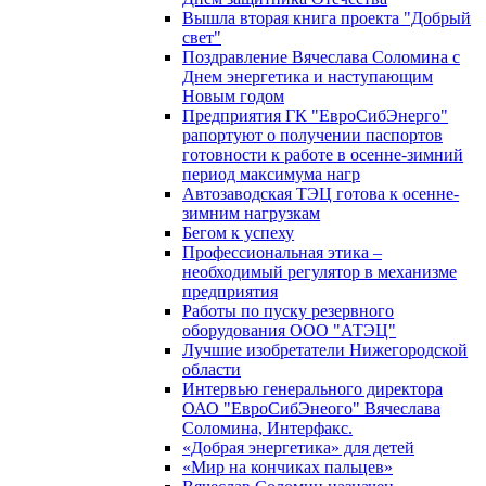
Вышла вторая книга проекта "Добрый
свет"
Поздравление Вячеслава Соломина с
Днем энергетика и наступающим
Новым годом
Предприятия ГК "ЕвроСибЭнерго"
рапортуют о получении паспортов
готовности к работе в осенне-зимний
период максимума нагр
Автозаводская ТЭЦ готова к осенне-
зимним нагрузкам
Бегом к успеху
Профессиональная этика –
необходимый регулятор в механизме
предприятия
Работы по пуску резервного
оборудования ООО "АТЭЦ"
Лучшие изобретатели Нижегородской
области
Интервью генерального директора
ОАО "ЕвроСибЭнеого" Вячеслава
Соломина, Интерфакс.
«Добрая энергетика» для детей
«Мир на кончиках пальцев»