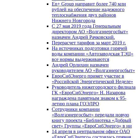
En+ Group направит более 740 млн
рублей на обеспечение надежного
теплоснабжения двух районов
Нижнего Новгорода
С 27 мая 2019 года Генеральным
директором АО «Волгаэнергосбыт»
назначен Андрей Рачковский.
Перерасчет тарифов за март 2019 г.
На источниках подготовки горячей
воды компании «Автозаводская ТЭЦ»
все нормы выдерживаются
Андрей Орлихин назначен
руководителем АО «Волгаэнергосбыт»
ЕвроСибЭнерго примет участие в
«Российской Энергетической Неделе»
Руководитель нижегородского филиала
ГК «ЕвроСибЭнерго» Н. Назарова
награждена памятным знаком к 95-
летию плана ГОЭЛРО
Сотрудники компании
«Волгаэнергосбыт» передали новую
книгу проекта «Библиотека «Добрый
свет» Группы «ЕвроСибЭнерго» в ни
14 апреля в центральном офисе ОАО
«ЕвроСибЭнерго» состоялась прямая