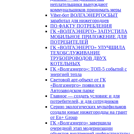
неплательщики вынуждают
коммунальщиков принимать меры
Viber-бот ВОЛГАЭНЕРГОСБЫТ
заработал для нижегородцев
ПО ФАКТУ ПОТРЕБЛЕНИЯ
ГК «ВОЛГАЭНЕРГО» ЗАПУСТИЛА
МОБИЛЬНОЕ ПРИЛОЖЕНИЕ ДЛЯ
ПОТРЕБИТЕЛЕЙ
ГК «ВОЛГАЭНЕРГО» УЛУЧШИЛА
ТЕХОБСЛУЖИВАНИЕ
ТРУБОПРОВОДОВ ДВУХ
КОТЕЛЬНЫХ
ГК «Волгаэнерго»: ТОП-5 событий с
энергией тепла
Световой арт-объект от ГК
«Волгаэнерго» появился в
Автозаводском парке
Главное — создать условия: и для
потребителей, и для сотрудников
Серию экологических мультфильмов
создали юные нижегородцы на грант
от En+ Group
ГК «Волгаэнерго» завершила
очередной этап модернизации
объектов внутренней инфраструктуры