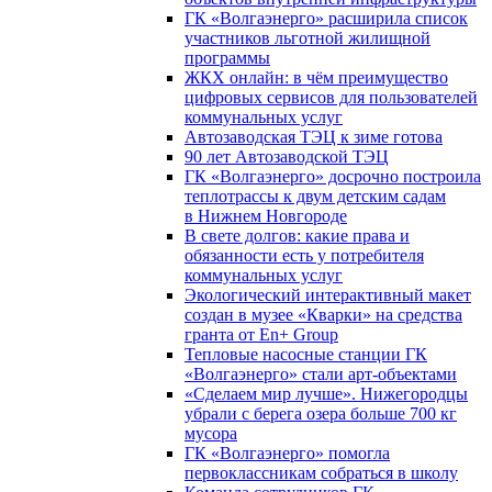
ГК «Волгаэнерго» расширила список
участников льготной жилищной
программы
ЖКХ онлайн: в чём преимущество
цифровых сервисов для пользователей
коммунальных услуг
Автозаводская ТЭЦ к зиме готова
90 лет Автозаводской ТЭЦ
ГК «Волгаэнерго» досрочно построила
теплотрассы к двум детским садам
в Нижнем Новгороде
В свете долгов: какие права и
обязанности есть у потребителя
коммунальных услуг
Экологический интерактивный макет
создан в музее «Кварки» на средства
гранта от En+ Group
Тепловые насосные станции ГК
«Волгаэнерго» стали арт-объектами
«Сделаем мир лучше». Нижегородцы
убрали с берега озера больше 700 кг
мусора
ГК «Волгаэнерго» помогла
первоклассникам собраться в школу