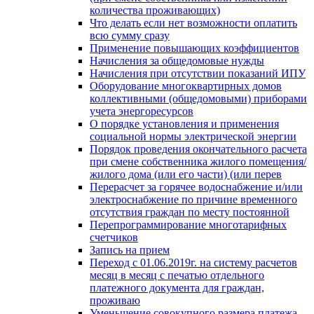
количества проживающих)
Что делать если нет возможности оплатить
всю сумму сразу
Применение повышающих коэффициентов
Начисления за общедомовые нужды
Начисления при отсутствии показаний ИПУ
Оборудование многоквартирных домов
коллективными (общедомовыми) приборами
учета энергоресурсов
О порядке установления и применения
социальной нормы электрической энергии
Порядок проведения окончательного расчета
при смене собственника жилого помещения/
жилого дома (или его части) (или перев
Перерасчет за горячее водоснабжение и/или
электроснабжение по причине временного
отсутствия граждан по месту постоянной
Перепрограммирование многотарифных
счетчиков
Запись на прием
Переход с 01.06.2019г. на систему расчетов
месяц в месяц с печатью отдельного
платежного документа для граждан,
проживаю
Уменьшение совокупного размера платежа