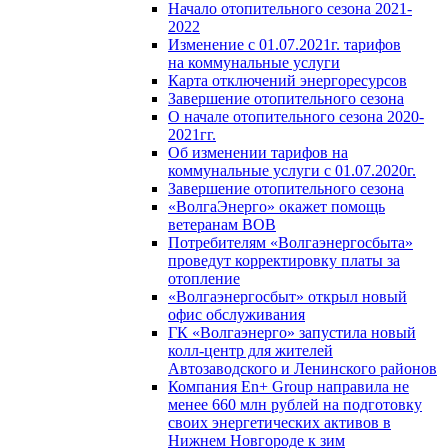
Начало отопительного сезона 2021-
2022
Изменение с 01.07.2021г. тарифов
на коммунальные услуги
Карта отключений энергоресурсов
Завершение отопительного сезона
О начале отопительного сезона 2020-
2021гг.
Об изменении тарифов на
коммунальные услуги с 01.07.2020г.
Завершение отопительного сезона
«ВолгаЭнерго» окажет помощь
ветеранам ВОВ
Потребителям «Волгаэнергосбыта»
проведут корректировку платы за
отопление
«Волгаэнергосбыт» открыл новый
офис обслуживания
ГК «Волгаэнерго» запустила новый
колл-центр для жителей
Автозаводского и Ленинского районов
Компания En+ Group направила не
менее 660 млн рублей на подготовку
своих энергетических активов в
Нижнем Новгороде к зим