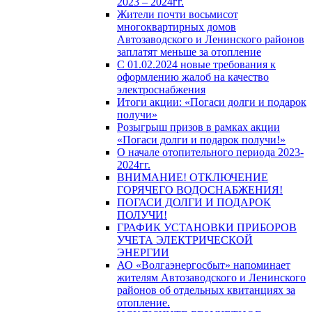
2023 – 2024гг.
Жители почти восьмисот
многоквартирных домов
Автозаводского и Ленинского районов
заплатят меньше за отопление
С 01.02.2024 новые требования к
оформлению жалоб на качество
электроснабжения
Итоги акции: «Погаси долги и подарок
получи»
Розыгрыш призов в рамках акции
«Погаси долги и подарок получи!»
О начале отопительного периода 2023-
2024гг.
ВНИМАНИЕ! ОТКЛЮЧЕНИЕ
ГОРЯЧЕГО ВОДОСНАБЖЕНИЯ!
ПОГАСИ ДОЛГИ И ПОДАРОК
ПОЛУЧИ!
ГРАФИК УСТАНОВКИ ПРИБОРОВ
УЧЕТА ЭЛЕКТРИЧЕСКОЙ
ЭНЕРГИИ
АО «Волгаэнергосбыт» напоминает
жителям Автозаводского и Ленинского
районов об отдельных квитанциях за
отопление.