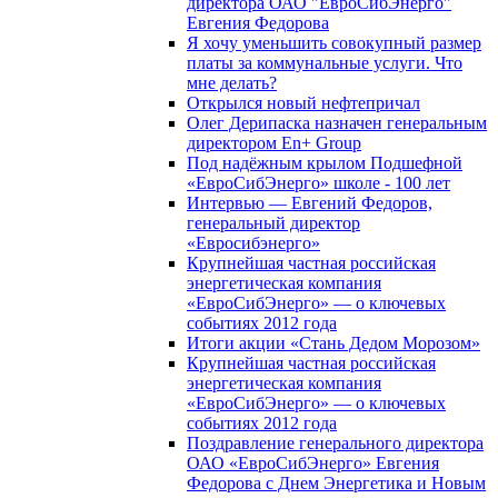
директора ОАО "ЕвроСибЭнерго"
Евгения Федорова
Я хочу уменьшить совокупный размер
платы за коммунальные услуги. Что
мне делать?
Открылся новый нефтепричал
Олег Дерипаска назначен генеральным
директором En+ Group
Под надёжным крылом Подшефной
«ЕвроСибЭнерго» школе - 100 лет
Интервью — Евгений Федоров,
генеральный директор
«Евросибэнерго»
Крупнейшая частная российская
энергетическая компания
«ЕвроСибЭнерго» — о ключевых
событиях 2012 года
Итоги акции «Стань Дедом Морозом»
Крупнейшая частная российская
энергетическая компания
«ЕвроСибЭнерго» — о ключевых
событиях 2012 года
Поздравление генерального директора
ОАО «ЕвроСибЭнерго» Евгения
Федорова с Днем Энергетика и Новым