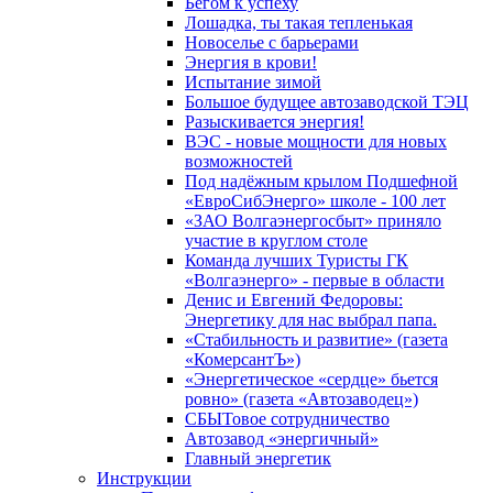
Бегом к успеху
Лошадка, ты такая тепленькая
Новоселье с барьерами
Энергия в крови!
Испытание зимой
Большое будущее автозаводской ТЭЦ
Разыскивается энергия!
ВЭС - новые мощности для новых
возможностей
Под надёжным крылом Подшефной
«ЕвроСибЭнерго» школе - 100 лет
«ЗАО Волгаэнергосбыт» приняло
участие в круглом столе
Команда лучших Туристы ГК
«Волгаэнерго» - первые в области
Денис и Евгений Федоровы:
Энергетику для нас выбрал папа.
«Стабильность и развитие» (газета
«КомерсантЪ»)
«Энергетическое «сердце» бьется
ровно» (газета «Автозаводец»)
СБЫТовое сотрудничество
Автозавод «энергичный»
Главный энергетик
Инструкции