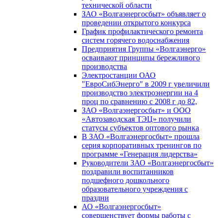
технической области
ЗАО «Волгаэнергосбыт» объявляет о
проведении открытого конкурса
График профилактического ремонта
систем горячего водоснабжения
Предприятия Группы «Волгаэнерго»
осваивают принципы бережливого
производства
Электростанции ОАО
"ЕвроСибЭнерго" в 2009 г увеличили
производство электроэнергии на 4
проц по сравнению с 2008 г до 82,
ЗАО «Волгаэнергосбыт» и ООО
«Автозаводская ТЭЦ» получили
статусы субъектов оптового рынка
В ЗАО «Волгаэнергосбыт» прошла
серия корпоративных тренингов по
программе «Генерация лидерства»
Руководители ЗАО «Волгаэнергосбыт»
поздравили воспитанников
подшефного дошкольного
образовательного учреждения с
праздни
АО «Волгаэнергосбыт»
совершенствует формы работы с