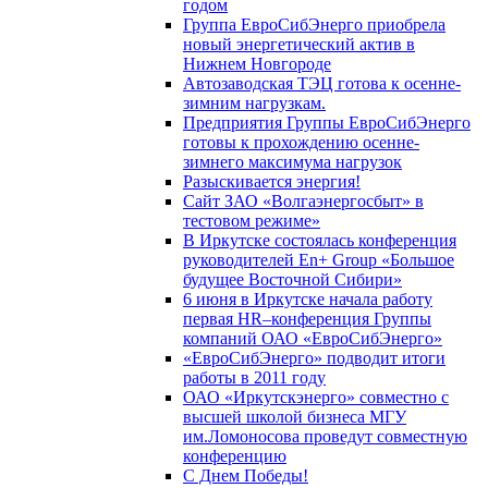
годом
Группа ЕвроСибЭнерго приобрела
новый энергетический актив в
Нижнем Новгороде
Автозаводская ТЭЦ готова к осенне-
зимним нагрузкам.
Предприятия Группы ЕвроСибЭнерго
готовы к прохождению осенне-
зимнего максимума нагрузок
Разыскивается энергия!
Сайт ЗАО «Волгаэнергосбыт» в
тестовом режиме»
В Иркутске состоялась конференция
руководителей En+ Group «Большое
будущее Восточной Сибири»
6 июня в Иркутске начала работу
первая HR–конференция Группы
компаний ОАО «ЕвроСибЭнерго»
«ЕвроСибЭнерго» подводит итоги
работы в 2011 году
ОАО «Иркутскэнерго» совместно с
высшей школой бизнеса МГУ
им.Ломоносова проведут совместную
конференцию
С Днем Победы!