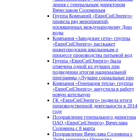
линия с генеральным директором
Вячеславом Соломиным
Группа Компаний «ЕвроСибЭнерго»
провела ряд мероприятий,
посвященных международному Дню
воды
Компания «Заводские сети» группы
«ЕвроСибЭнерго» расскажет
нижегородским школьникам о
процессе производства питьевой вод
Группа «ЕвроСибЭнерго» была
отмечена одной из лучших при
подведении итогов национальной
программы «Лучшие социальные про
Компания «Генерация тепла» группы
«ЕвроСибЭнерго» запустила в работу
новую котельную
ГК «ЕвроСибЭнерго» подвела итоги
производственной деятельности в 2014
году
Поздравление генерального директора
ОАО «ЕвроСибЭнерго» Вячеслава
Соломина с 8 марта
Поздравление Вячеслава Соломина с
Днём защитника Отечества