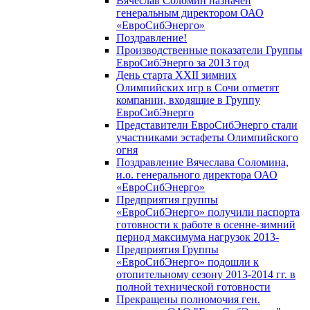
Вячеслав Соломин назначен
генеральным директором ОАО
«ЕвроСибЭнерго»
Поздравление!
Производственные показатели Группы
ЕвроСибЭнерго за 2013 год
День старта XXII зимних
Олимпийских игр в Сочи отметят
компании, входящие в Группу
ЕвроСибЭнерго
Представители ЕвроСибЭнерго стали
участниками эстафеты Олимпийского
огня
Поздравление Вячеслава Соломина,
и.о. генерального директора ОАО
«ЕвроСибЭнерго»
Предприятия группы
«ЕвроСибЭнерго» получили паспорта
готовности к работе в осенне-зимний
период максимума нагрузок 2013-
Предприятия Группы
«ЕвроСибЭнерго» подошли к
отопительному сезону 2013-2014 гг. в
полной технической готовности
Прекращены полномочия ген.