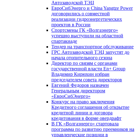
Автозаводской ТЭЦ
ЕвроСибЭнерго и China Yangtze Power
договорились о совместной
реализации гидроэнергетических
проектов в России
Спортсмены ГК «Волгаэнерго»
успешно выступили на областной
спартакиаде
Тендер на транспортное обслуживание
ГРС Автозаводской ТЭЦ запустят до
начала отопительного сезона
Директор по связям с органами
государственной власти En+ Group
Владимир Кирюхин избран
председателем совета директоров
Евгений Федоров назначен
Генеральным директором
«ЕвроСибЭнерго»
Конкурс на право заключения
Кредитного соглашения об открытие
кредитной линии и договора
кредитования в форме овердрафт
В ГК «Волгаэнерго» стартовала
программа по развитию преемников на
управленческие позиции в