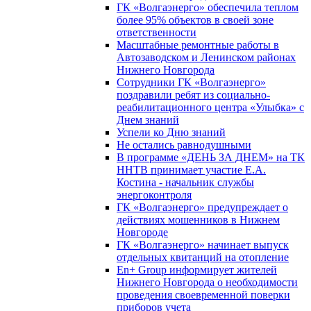
ГК «Волгаэнерго» обеспечила теплом
более 95% объектов в своей зоне
ответственности
Масштабные ремонтные работы в
Автозаводском и Ленинском районах
Нижнего Новгорода
Сотрудники ГК «Волгаэнерго»
поздравили ребят из социально-
реабилитационного центра «Улыбка» с
Днем знаний
Успели ко Дню знаний
Не остались равнодушными
В программе «ДЕНЬ ЗА ДНЕМ» на ТК
ННТВ принимает участие Е.А.
Костина - начальник службы
энергоконтроля
ГК «Волгаэнерго» предупреждает о
действиях мошенников в Нижнем
Новгороде
ГК «Волгаэнерго» начинает выпуск
отдельных квитанций на отопление
En+ Group информирует жителей
Нижнего Новгорода о необходимости
проведения своевременной поверки
приборов учета