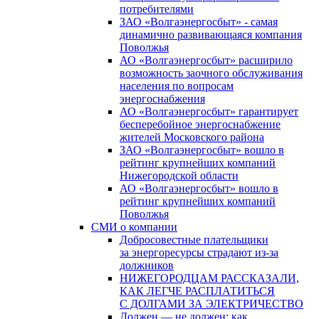
потребителями
ЗАО «Волгаэнергосбыт» - самая
динамично развивающаяся компания
Поволжья
АО «Волгаэнергосбыт» расширило
возможность заочного обслуживания
населения по вопросам
энергоснабжения
АО «Волгаэнергосбыт» гарантирует
бесперебойное энергоснабжение
жителей Московского района
ЗАО «Волгаэнергосбыт» вошло в
рейтинг крупнейших компаний
Нижегородской области
АО «Волгаэнергосбыт» вошло в
рейтинг крупнейших компаний
Поволжья
СМИ о компании
Добросовестные плательщики
за энергоресурсы страдают из-за
должников
НИЖЕГОРОДЦАМ РАССКАЗАЛИ,
КАК ЛЕГЧЕ РАСПЛАТИТЬСЯ
С ДОЛГАМИ ЗА ЭЛЕКТРИЧЕСТВО
Должен — не должен: как