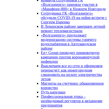
Команда сотрудников ГК
«Волгаэнерго» приняла участие в
«Марафоне-800» в Нижнем Новгороде
Сотрудники ГК «Волгаэнерго»
обсудили COVID-19 на online-встрече с
Сергеем Царенко
В Ленинском районе завершен летний
ремонт тепломагистрали
«Волгаэнерго» продолжает
модернизацию системы горячего
водоснабжения в Автозаводском
районе
En+ Group проводит прививочную
кампанию против коронавирусной
инфекции
Выключаем все из сети и оформляем
перерасчет: как нижегородцам
сэкономить на оплате электричества
летом
Магниты на счетчики: обыкновенное
воровство
Путь капельки
Профессиональная этика –
необходимый регулятор в механизме
предприятия