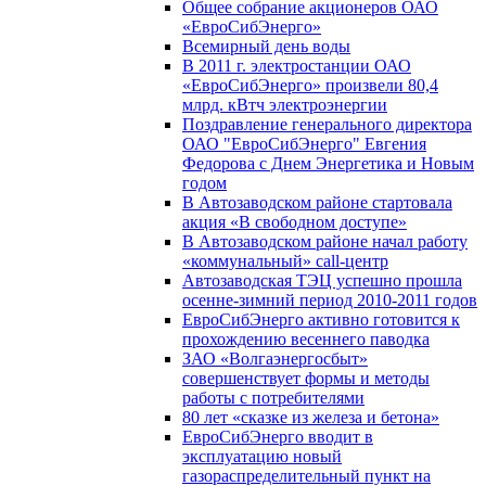
Общее собрание акционеров ОАО
«ЕвроСибЭнерго»
Всемирный день воды
В 2011 г. электростанции ОАО
«ЕвроСибЭнерго» произвели 80,4
млрд. кВтч электроэнергии
Поздравление генерального директора
ОАО "ЕвроСибЭнерго" Евгения
Федорова с Днем Энергетика и Новым
годом
В Автозаводском районе стартовала
акция «В свободном доступе»
В Автозаводском районе начал работу
«коммунальный» call-центр
Автозаводская ТЭЦ успешно прошла
осенне-зимний период 2010-2011 годов
ЕвроСибЭнерго активно готовится к
прохождению весеннего паводка
ЗАО «Волгаэнергосбыт»
совершенствует формы и методы
работы с потребителями
80 лет «сказке из железа и бетона»
ЕвроСибЭнерго вводит в
эксплуатацию новый
газораспределительный пункт на