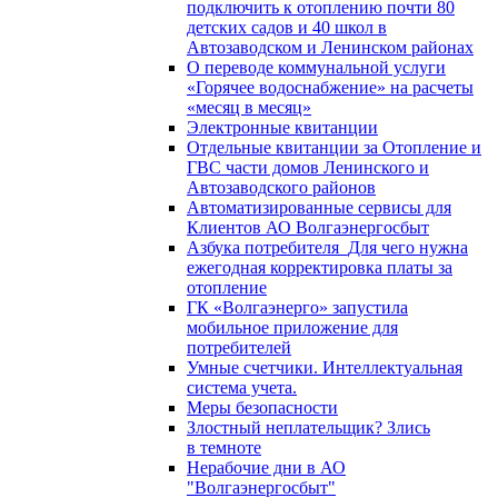
подключить к отоплению почти 80
детских садов и 40 школ в
Автозаводском и Ленинском районах
О переводе коммунальной услуги
«Горячее водоснабжение» на расчеты
«месяц в месяц»
Электронные квитанции
Отдельные квитанции за Отопление и
ГВС части домов Ленинского и
Автозаводского районов
Автоматизированные сервисы для
Клиентов АО Волгаэнергосбыт
Азбука потребителя_Для чего нужна
ежегодная корректировка платы за
отопление
ГК «Волгаэнерго» запустила
мобильное приложение для
потребителей
Умные счетчики. Интеллектуальная
система учета.
Меры безопасности
Злостный неплательщик? Злись
в темноте
Нерабочие дни в АО
"Волгаэнергосбыт"