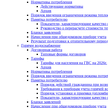
Нормативы потребления
Действующие нормативы
Архив
Порядок введения ограничения режима тепл
Памятка потребителю
Показатели, характеризующие качество
Руководство о перерасчете стоимости т
Бланки заявлений
Начисления при общедомовом приборе учета
Результат подготовки к отопительному перио
Горячее водоснабжение
Договорная работа
Типовые формы договоров
Тарифы
Тарифы для населения на ГВС на 2026г.
Архив
Нормативы потребления
Порядок введения ограничения режима потре
Памятка потребителю
Порядок действий гражданина при возн
Требования к приборам учета горячей в
Порядок установки и приемки (опломби
Показатели, характеризующие качество
Бланки заявлений
Начисление при общедомовом приборе учета