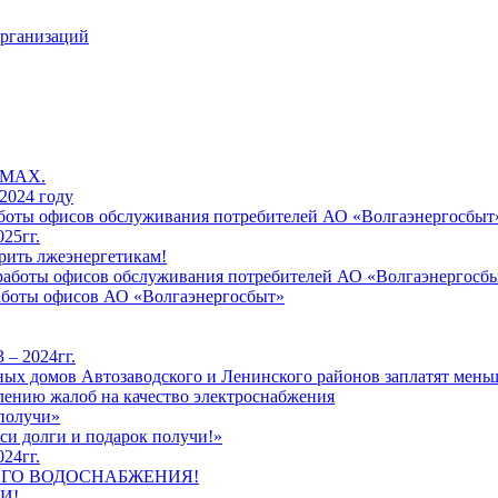
организаций
 MAX.
2024 году
работы офисов обслуживания потребителей АО «Волгаэнергосбыт
25гг.
рить лжеэнергетикам!
к работы офисов обслуживания потребителей АО «Волгаэнергосб
работы офисов АО «Волгаэнергосбыт»
 – 2024гг.
ых домов Автозаводского и Ленинского районов заплатят меньш
лению жалоб на качество электроснабжения
 получи»
си долги и подарок получи!»
24гг.
ЕГО ВОДОСНАБЖЕНИЯ!
И!