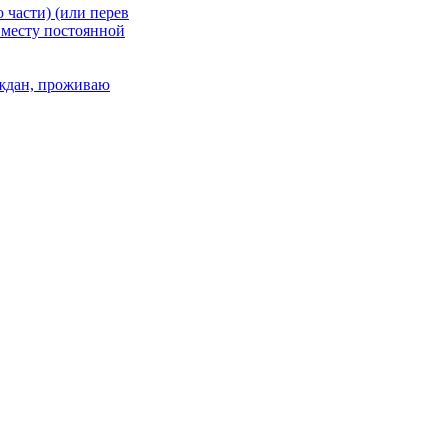
 части) (или перев
 месту постоянной
раждан, проживаю