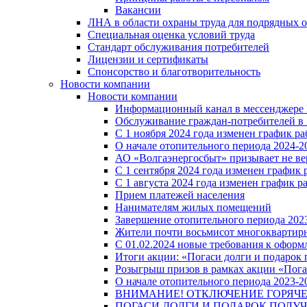
Вакансии
ЛНА в области охраны труда для подрядных 
Специальная оценка условий труда
Стандарт обслуживания потребителей
Лицензии и сертификаты
Спонсорство и благотворительность
Новости компании
Новости компании
Информационный канал в мессенджере
Обслуживание граждан-потребителей в 
С 1 ноября 2024 года изменен график 
О начале отопительного периода 2024-20
АО «Волгаэнергосбыт» призывает не ве
С 1 сентября 2024 года изменен графи
С 1 августа 2024 года изменен график 
Прием платежей населения
Нанимателям жилых помещений
Завершение отопительного периода 2023
Жители почти восьмисот многоквартирн
С 01.02.2024 новые требования к оформ
Итоги акции: «Погаси долги и подарок
Розыгрыш призов в рамках акции «Пога
О начале отопительного периода 2023-20
ВНИМАНИЕ! ОТКЛЮЧЕНИЕ ГОРЯЧ
ПОГАСИ ДОЛГИ И ПОДАРОК ПОЛУЧ