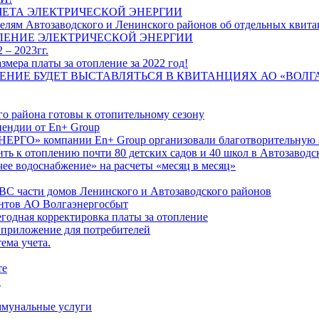
ЧЕТА ЭЛЕКТРИЧЕСКОЙ ЭНЕРГИИ
лям Автозаводского и Ленинского районов об отдельных квитан
ЛЕНИЕ ЭЛЕКТРИЧЕСКОЙ ЭНЕРГИИ
 – 2023гг.
ера платы за отопление за 2022 год!
ПЛЕНИЕ БУДЕТ ВЫСТАВЛЯТЬСЯ В КВИТАНЦИЯХ АО «ВОЛ
о района готовы к отопительному сезону
ендии от En+ Group
РГО» компании En+ Group организовали благотворительную а
ть к отоплению почти 80 детских садов и 40 школ в Автозавод
ее водоснабжение» на расчеты «месяц в месяц»
ВС части домов Ленинского и Автозаводского районов
нтов АО Волгаэнергосбыт
годная корректировка платы за отопление
 приложение для потребителей
ема учета.
те
"
оммунальные услуги