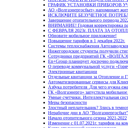
ГРАФИК УСТАНОВКИ ПРИБОРОВ У
АО «Волгаэнергосбыт» напоминает жите
ИСКЛЮЧИТЕ БЕЗУЧЕТНОЕ ПОТРЕБ
Завершение отопительного периода 2022
ВНИМАНИЕ! Годовая корректировка разм
С ФЕВРАЛЯ 2023г. ПЛАТА ЗА ОТО
Обновите мобильное приложение!
Повышение тарифов в 1 декабря 2022г.
Системы теплоснабжения Автозаводског
Нижегородские студенты получили стип
Сотрудники предприятий ГК «ВОЛГАЭНЕ
En+Group планирует досрочно подключи
О переводе коммунальной услуги «Горяч
Электронные квитанции
Отдельные квитанции за Отопление и Г
Автоматизированные сервисы для Клие
Азбука потребителя_Для чего нужна еже
ГК «Волгаэнерго» запустила мобильное
Умные счетчики. Интеллектуальная сист
Меры безопасности
Злостный неплательщик? Злись в темно
Нерабочие дни в АО "Волгаэнергосбыт
Начало отопительного сезона 2021-2022
Изменение с 01.07.2021г. тарифов на к