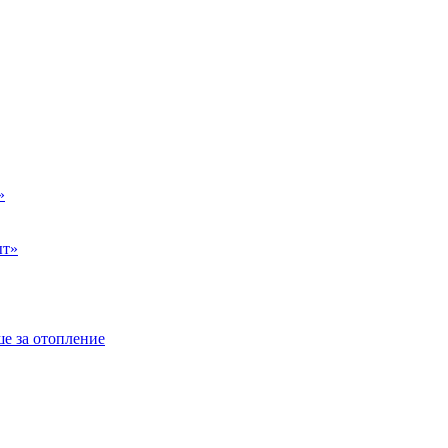
»
ыт»
е за отопление