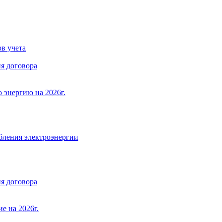
в учета
я договора
 энергию на 2026г.
бления электроэнергии
я договора
е на 2026г.