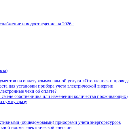
снабжение и водоотведение на 2026г.
осы)
ументов на оплату коммунальной услуги «Отопление» и проведе
ста для установки прибора учета электрической энергии
лектронные чеки об оплате?
ри смене собственника или изменении количества проживающих)
ю сумму сразу
ктивными (общедомовыми) приборами учета энергоресурсов
льной нормы электрической энергии