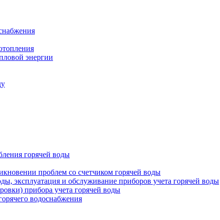
оснабжения
 отопления
епловой энергии
ду
бления горячей воды
икновении проблем со счетчиком горячей воды
оды, эксплуатация и обслуживание приборов учета горячей воды
ровки) прибора учета горячей воды
 горячего водоснабжения