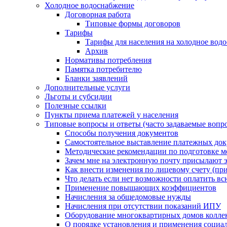
Холодное водоснабжение
Договорная работа
Типовые формы договоров
Тарифы
Тарифы для населения на холодное водо
Архив
Нормативы потребления
Памятка потребителю
Бланки заявлений
Дополнительные услуги
Льготы и субсидии
Полезные ссылки
Пункты приема платежей у населения
Типовые вопросы и ответы (часто задаваемые вопр
Способы получения документов
Самостоятельное выставление платежных док
Методические рекомендации по подготовке ме
Зачем мне на электронную почту присылают э
Как внести изменения по лицевому счету (п
Что делать если нет возможности оплатить вс
Применение повышающих коэффициентов
Начисления за общедомовые нужды
Начисления при отсутствии показаний ИПУ
Оборудование многоквартирных домов колле
О порядке установления и применения социа