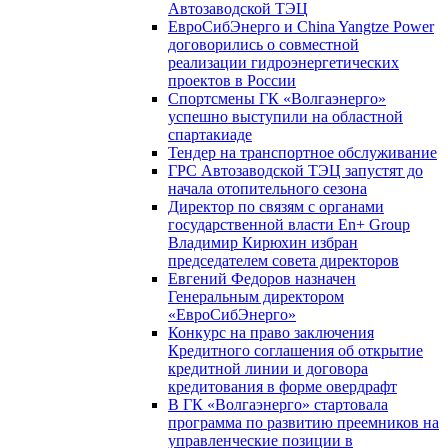
Автозаводской ТЭЦ
ЕвроСибЭнерго и China Yangtze Power
договорились о совместной
реализации гидроэнергетических
проектов в России
Спортсмены ГК «Волгаэнерго»
успешно выступили на областной
спартакиаде
Тендер на транспортное обслуживание
ГРС Автозаводской ТЭЦ запустят до
начала отопительного сезона
Директор по связям с органами
государственной власти En+ Group
Владимир Кирюхин избран
председателем совета директоров
Евгений Федоров назначен
Генеральным директором
«ЕвроСибЭнерго»
Конкурс на право заключения
Кредитного соглашения об открытие
кредитной линии и договора
кредитования в форме овердрафт
В ГК «Волгаэнерго» стартовала
программа по развитию преемников на
управленческие позиции в