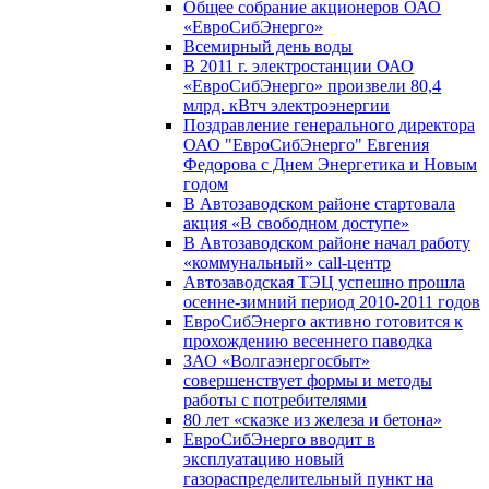
Общее собрание акционеров ОАО
«ЕвроСибЭнерго»
Всемирный день воды
В 2011 г. электростанции ОАО
«ЕвроСибЭнерго» произвели 80,4
млрд. кВтч электроэнергии
Поздравление генерального директора
ОАО "ЕвроСибЭнерго" Евгения
Федорова с Днем Энергетика и Новым
годом
В Автозаводском районе стартовала
акция «В свободном доступе»
В Автозаводском районе начал работу
«коммунальный» call-центр
Автозаводская ТЭЦ успешно прошла
осенне-зимний период 2010-2011 годов
ЕвроСибЭнерго активно готовится к
прохождению весеннего паводка
ЗАО «Волгаэнергосбыт»
совершенствует формы и методы
работы с потребителями
80 лет «сказке из железа и бетона»
ЕвроСибЭнерго вводит в
эксплуатацию новый
газораспределительный пункт на