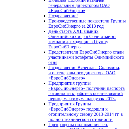
Вячеслав Соломин назначен
генеральным директором ОАО
«ЕвроСибЭнерго»
Поздравление!
Производственные показатели Группы
ЕвроСибЭнерго за 2013 год
День старта XXII зимних
Олимпийских игр в Сочи отметят
компании, входящие в Группу
ЕвроСибЭнерго
Представители ЕвроСибЭнерго стали
участниками эстафеты Олимпийского
огня
Поздравление Вячеслава Соломина,
и.о. генерального директора ОАО
«ЕвроСибЭнерго»
Предприятия группы
«ЕвроСибЭнерго» получили паспорта
готовности к работе в осенне-зимний
период максимума нагрузок 2013-
Предприятия Группы
«ЕвроСибЭнерго» подошли к
отопительному сезону 2013-2014 гг. в
полной технической готовности
Прекращены полномочия ген.