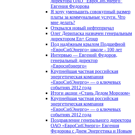
директора ОАО "ЕвроСибЭнерго"
Евгения Федорова
Я хочу уменьшить совокупный размер
платы за коммунальные услуги. Что
мне делать?
Открылся новый нефтепричал
Олег Дерипаска назначен генеральным
директором En+ Group
Под надёжным крылом Подшефной
«ЕвроСибЭнерго» школе - 100 лет
Интервью — Евгений Федоров,
генеральный директор
«Евросибэнерго»
Крупнейшая частная российская
энергетическая компания
«ЕвроСибЭнерго» — о ключевых
событиях 2012 года
Итоги акции «Стань Дедом Морозом»
Крупнейшая частная российская
энергетическая компания
«ЕвроСибЭнерго» — о ключевых
событиях 2012 года
Поздравление генерального директора
ОАО «ЕвроСибЭнерго» Евгения
Федорова с Днем Энергетика и Новым