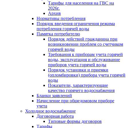
Тарифы для населения на ГВС на
2026г.
Архив
Нормативы потребления
Порядок введения ограничения режима
потребления горячей воды
Памятка потребителю
Порядок действий гражданина при
возникновении проблем со счетчиком
горячей воды
Требования к приборам учета горячей
воды, эксплуатация и обслуживание
приборов учета горячей воды
Порядок установки и приемки
(опломбировки) прибора учета горячей
воды
Показатели, характеризующие
качество горячего водоснабжения
Бланки заявлений
Начисление при общедомовом приборе
учета
Холодное водоснабжение
Договорная работа
Типовые формы договоров
Тарифы