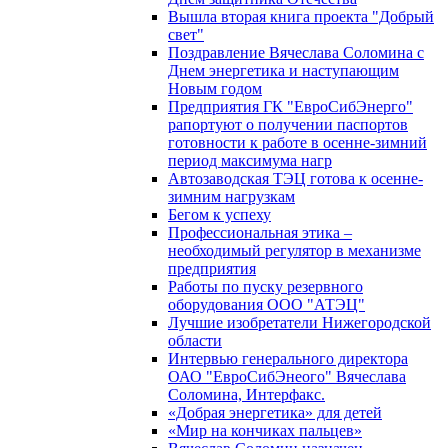
Вышла вторая книга проекта "Добрый
свет"
Поздравление Вячеслава Соломина с
Днем энергетика и наступающим
Новым годом
Предприятия ГК "ЕвроСибЭнерго"
рапортуют о получении паспортов
готовности к работе в осенне-зимний
период максимума нагр
Автозаводская ТЭЦ готова к осенне-
зимним нагрузкам
Бегом к успеху
Профессиональная этика –
необходимый регулятор в механизме
предприятия
Работы по пуску резервного
оборудования ООО "АТЭЦ"
Лучшие изобретатели Нижегородской
области
Интервью генерального директора
ОАО "ЕвроСибЭнеого" Вячеслава
Соломина, Интерфакс.
«Добрая энергетика» для детей
«Мир на кончиках пальцев»