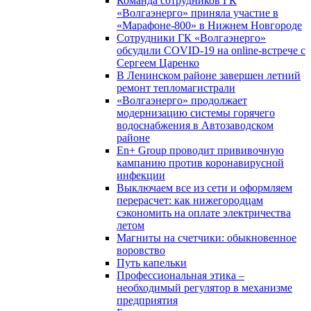
Команда сотрудников ГК
«Волгаэнерго» приняла участие в
«Марафоне-800» в Нижнем Новгороде
Сотрудники ГК «Волгаэнерго»
обсудили COVID-19 на online-встрече с
Сергеем Царенко
В Ленинском районе завершен летний
ремонт тепломагистрали
«Волгаэнерго» продолжает
модернизацию системы горячего
водоснабжения в Автозаводском
районе
En+ Group проводит прививочную
кампанию против коронавирусной
инфекции
Выключаем все из сети и оформляем
перерасчет: как нижегородцам
сэкономить на оплате электричества
летом
Магниты на счетчики: обыкновенное
воровство
Путь капельки
Профессиональная этика –
необходимый регулятор в механизме
предприятия