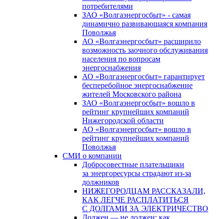
потребителями
ЗАО «Волгаэнергосбыт» - самая
динамично развивающаяся компания
Поволжья
АО «Волгаэнергосбыт» расширило
возможность заочного обслуживания
населения по вопросам
энергоснабжения
АО «Волгаэнергосбыт» гарантирует
бесперебойное энергоснабжение
жителей Московского района
ЗАО «Волгаэнергосбыт» вошло в
рейтинг крупнейших компаний
Нижегородской области
АО «Волгаэнергосбыт» вошло в
рейтинг крупнейших компаний
Поволжья
СМИ о компании
Добросовестные плательщики
за энергоресурсы страдают из-за
должников
НИЖЕГОРОДЦАМ РАССКАЗАЛИ,
КАК ЛЕГЧЕ РАСПЛАТИТЬСЯ
С ДОЛГАМИ ЗА ЭЛЕКТРИЧЕСТВО
Должен — не должен: как