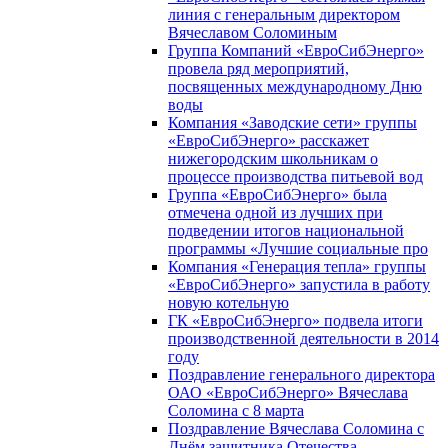
линия с генеральным директором
Вячеславом Соломиным
Группа Компаний «ЕвроСибЭнерго»
провела ряд мероприятий,
посвященных международному Дню
воды
Компания «Заводские сети» группы
«ЕвроСибЭнерго» расскажет
нижегородским школьникам о
процессе производства питьевой вод
Группа «ЕвроСибЭнерго» была
отмечена одной из лучших при
подведении итогов национальной
программы «Лучшие социальные про
Компания «Генерация тепла» группы
«ЕвроСибЭнерго» запустила в работу
новую котельную
ГК «ЕвроСибЭнерго» подвела итоги
производственной деятельности в 2014
году
Поздравление генерального директора
ОАО «ЕвроСибЭнерго» Вячеслава
Соломина с 8 марта
Поздравление Вячеслава Соломина с
Днём защитника Отечества