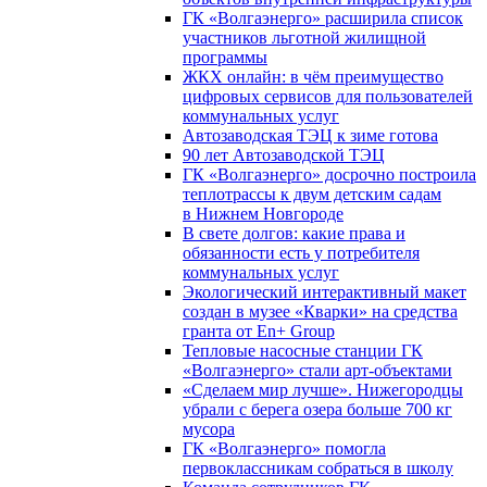
ГК «Волгаэнерго» расширила список
участников льготной жилищной
программы
ЖКХ онлайн: в чём преимущество
цифровых сервисов для пользователей
коммунальных услуг
Автозаводская ТЭЦ к зиме готова
90 лет Автозаводской ТЭЦ
ГК «Волгаэнерго» досрочно построила
теплотрассы к двум детским садам
в Нижнем Новгороде
В свете долгов: какие права и
обязанности есть у потребителя
коммунальных услуг
Экологический интерактивный макет
создан в музее «Кварки» на средства
гранта от En+ Group
Тепловые насосные станции ГК
«Волгаэнерго» стали арт-объектами
«Сделаем мир лучше». Нижегородцы
убрали с берега озера больше 700 кг
мусора
ГК «Волгаэнерго» помогла
первоклассникам собраться в школу