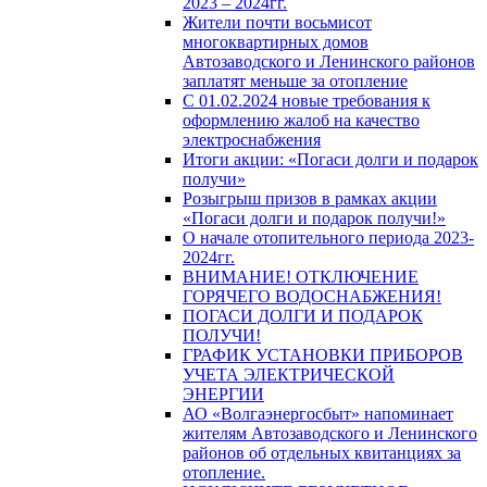
2023 – 2024гг.
Жители почти восьмисот
многоквартирных домов
Автозаводского и Ленинского районов
заплатят меньше за отопление
С 01.02.2024 новые требования к
оформлению жалоб на качество
электроснабжения
Итоги акции: «Погаси долги и подарок
получи»
Розыгрыш призов в рамках акции
«Погаси долги и подарок получи!»
О начале отопительного периода 2023-
2024гг.
ВНИМАНИЕ! ОТКЛЮЧЕНИЕ
ГОРЯЧЕГО ВОДОСНАБЖЕНИЯ!
ПОГАСИ ДОЛГИ И ПОДАРОК
ПОЛУЧИ!
ГРАФИК УСТАНОВКИ ПРИБОРОВ
УЧЕТА ЭЛЕКТРИЧЕСКОЙ
ЭНЕРГИИ
АО «Волгаэнергосбыт» напоминает
жителям Автозаводского и Ленинского
районов об отдельных квитанциях за
отопление.