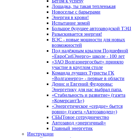
Бегом к успеху
Лошадка, ты такая тепленькая
Новоселье с барьерами
Энергия в крови!
Испытание зимой
Большое будущее автозаводской ТЭЦ
Разыскивается энергия!
ВЭС - новые мощности для новых
возможностей
Под надёжным крылом Подшефной
«ЕвроСибЭнерго» школе - 100 лет
«ЗАО Волгаэнергосбыт» приняло
участие в круглом столе
Команда лучших Туристы ГК
«Волгаэнерго» - первые в области
Денис и Евгений Федоровы:
Энергетику для нас выбрал папа.
«Стабильность и развитие» (газета
«КомерсантЪ»)
«Энергетическое «сердце» бьется
ровно» (газета «Автозаводец»)
СБЫТовое сотрудничество
Автозавод «энергичный»
Главный энергетик
Инструкции