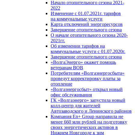
Начало отопительного сезона 2021-
2022
Изменение с 01.07.2021г. тарифов
на коммунальные услуги
Карта отключений энергоресурсов
Завершение отопительного сезона
О начале отопительного сезона 2020-
2021гг.
Об изменении тарифов на
коммунальные услуги с 01.07.2020г.
Завершение отопительного сезона
«ВолгаЭнерго» окажет помощь
ветеранам ВОВ
Потребителям «Волгаэнергосбыта»
проведут корректировку платы за
отопление
«Волгаэнергосбыт» открыл новый
офис обслуживания
ГК «Волгаэнерго» запустила новый
колл-центр для жителей
Автозаводского и Ленинского районов
Компания En+ Group направила не
менее 660 млн рублей на подготовку
своих энергетических активов в
Нижнем Новгороде к зим