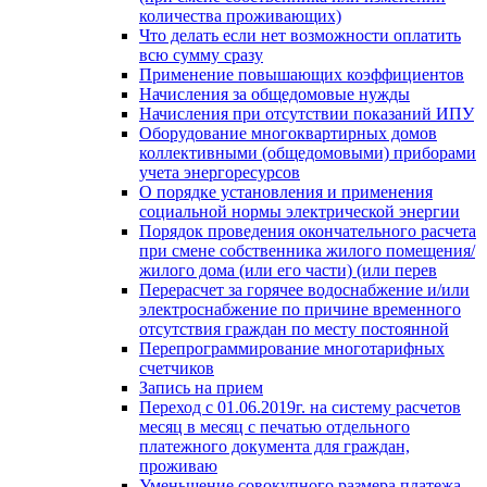
количества проживающих)
Что делать если нет возможности оплатить
всю сумму сразу
Применение повышающих коэффициентов
Начисления за общедомовые нужды
Начисления при отсутствии показаний ИПУ
Оборудование многоквартирных домов
коллективными (общедомовыми) приборами
учета энергоресурсов
О порядке установления и применения
социальной нормы электрической энергии
Порядок проведения окончательного расчета
при смене собственника жилого помещения/
жилого дома (или его части) (или перев
Перерасчет за горячее водоснабжение и/или
электроснабжение по причине временного
отсутствия граждан по месту постоянной
Перепрограммирование многотарифных
счетчиков
Запись на прием
Переход с 01.06.2019г. на систему расчетов
месяц в месяц с печатью отдельного
платежного документа для граждан,
проживаю
Уменьшение совокупного размера платежа