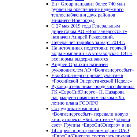
En+ Group направит более 740 млн
рублей на обеспечение надежного
теплоснабжения двух районов
Нижнего Новгорода
С 27 мая 2019 года Генеральным
директором АО «Волгаэнергосбыт»
назначен Андрей Рачковский.
Перерасчет тарифов за март 2019 г.
На источниках подготовки горячей
воды компании «Автозаводская ТЭЦ»
все нормы выдерживаются
Андрей Орлихин назначен
руководителем АО «Волгаэнергосбыт»
ЕвроСибЭнерго примет участие в
«Российской Энергетической Неделе»
Руководитель нижегородского филиала
ГК «ЕвроСибЭнерго» Н. Назарова
награждена памятным знаком к 95-
летию плана ГОЭЛРО
Сотрудники компании
«Волгаэнергосбыт» передали новую
книгу проекта «Библиотека «Добрый
свет» Группы «ЕвроСибЭнерго» в ни
14 апреля в центральном офисе ОАО
«ЕвроСибЭнерго» состоялась прямая