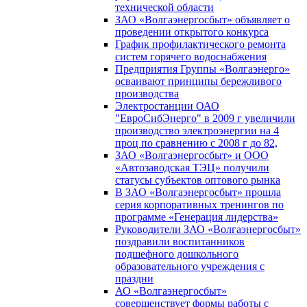
технической области
ЗАО «Волгаэнергосбыт» объявляет о
проведении открытого конкурса
График профилактического ремонта
систем горячего водоснабжения
Предприятия Группы «Волгаэнерго»
осваивают принципы бережливого
производства
Электростанции ОАО
"ЕвроСибЭнерго" в 2009 г увеличили
производство электроэнергии на 4
проц по сравнению с 2008 г до 82,
ЗАО «Волгаэнергосбыт» и ООО
«Автозаводская ТЭЦ» получили
статусы субъектов оптового рынка
В ЗАО «Волгаэнергосбыт» прошла
серия корпоративных тренингов по
программе «Генерация лидерства»
Руководители ЗАО «Волгаэнергосбыт»
поздравили воспитанников
подшефного дошкольного
образовательного учреждения с
праздни
АО «Волгаэнергосбыт»
совершенствует формы работы с