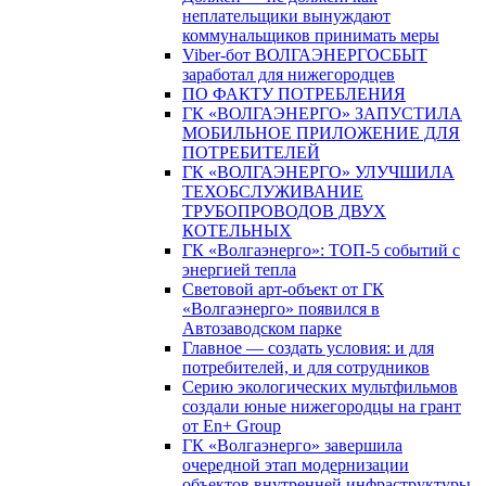
неплательщики вынуждают
коммунальщиков принимать меры
Viber-бот ВОЛГАЭНЕРГОСБЫТ
заработал для нижегородцев
ПО ФАКТУ ПОТРЕБЛЕНИЯ
ГК «ВОЛГАЭНЕРГО» ЗАПУСТИЛА
МОБИЛЬНОЕ ПРИЛОЖЕНИЕ ДЛЯ
ПОТРЕБИТЕЛЕЙ
ГК «ВОЛГАЭНЕРГО» УЛУЧШИЛА
ТЕХОБСЛУЖИВАНИЕ
ТРУБОПРОВОДОВ ДВУХ
КОТЕЛЬНЫХ
ГК «Волгаэнерго»: ТОП-5 событий с
энергией тепла
Световой арт-объект от ГК
«Волгаэнерго» появился в
Автозаводском парке
Главное — создать условия: и для
потребителей, и для сотрудников
Серию экологических мультфильмов
создали юные нижегородцы на грант
от En+ Group
ГК «Волгаэнерго» завершила
очередной этап модернизации
объектов внутренней инфраструктуры