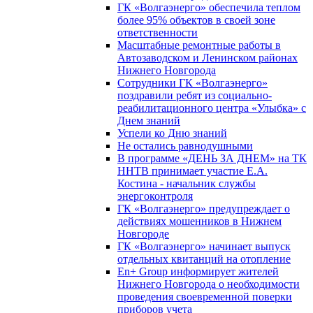
ГК «Волгаэнерго» обеспечила теплом
более 95% объектов в своей зоне
ответственности
Масштабные ремонтные работы в
Автозаводском и Ленинском районах
Нижнего Новгорода
Сотрудники ГК «Волгаэнерго»
поздравили ребят из социально-
реабилитационного центра «Улыбка» с
Днем знаний
Успели ко Дню знаний
Не остались равнодушными
В программе «ДЕНЬ ЗА ДНЕМ» на ТК
ННТВ принимает участие Е.А.
Костина - начальник службы
энергоконтроля
ГК «Волгаэнерго» предупреждает о
действиях мошенников в Нижнем
Новгороде
ГК «Волгаэнерго» начинает выпуск
отдельных квитанций на отопление
En+ Group информирует жителей
Нижнего Новгорода о необходимости
проведения своевременной поверки
приборов учета