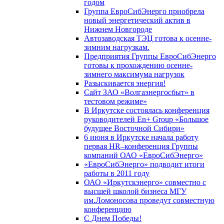
годом
Группа ЕвроСибЭнерго приобрела
новый энергетический актив в
Нижнем Новгороде
Автозаводская ТЭЦ готова к осенне-
зимним нагрузкам.
Предприятия Группы ЕвроСибЭнерго
готовы к прохождению осенне-
зимнего максимума нагрузок
Разыскивается энергия!
Сайт ЗАО «Волгаэнергосбыт» в
тестовом режиме»
В Иркутске состоялась конференция
руководителей En+ Group «Большое
будущее Восточной Сибири»
6 июня в Иркутске начала работу
первая HR–конференция Группы
компаний ОАО «ЕвроСибЭнерго»
«ЕвроСибЭнерго» подводит итоги
работы в 2011 году
ОАО «Иркутскэнерго» совместно с
высшей школой бизнеса МГУ
им.Ломоносова проведут совместную
конференцию
С Днем Победы!