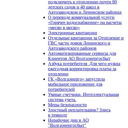
подключить к отоплению почти 80
детских садов и 40 школ в
Автозаводском и Ленинском районах
О переводе коммунальной услуги
«Горячее водоснабжение» на расчеты
«месяц в месяц»
Электронные квитанции
Отдельные квитанции за Отопление и
ГВС части домов Ленинского и
Автозаводского районов
Автоматизированные сервисы для
Клиентов АО Волгаэнергосбыт
Азбука потребителя_Для чего нужна
ежегодная корректировка платы за
отопление
ГК «Волгаэнерго» запустила
мобильное приложение для
потребителей
Умные счетчики. Интеллектуальная
система учета.
Меры безопасности
Злостный неплательщик? Злись
в темноте
Нерабочие дни в АО
"Волгаэнергосбыт"