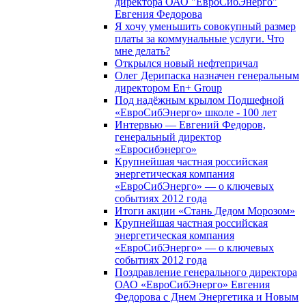
директора ОАО "ЕвроСибЭнерго"
Евгения Федорова
Я хочу уменьшить совокупный размер
платы за коммунальные услуги. Что
мне делать?
Открылся новый нефтепричал
Олег Дерипаска назначен генеральным
директором En+ Group
Под надёжным крылом Подшефной
«ЕвроСибЭнерго» школе - 100 лет
Интервью — Евгений Федоров,
генеральный директор
«Евросибэнерго»
Крупнейшая частная российская
энергетическая компания
«ЕвроСибЭнерго» — о ключевых
событиях 2012 года
Итоги акции «Стань Дедом Морозом»
Крупнейшая частная российская
энергетическая компания
«ЕвроСибЭнерго» — о ключевых
событиях 2012 года
Поздравление генерального директора
ОАО «ЕвроСибЭнерго» Евгения
Федорова с Днем Энергетика и Новым