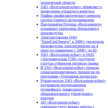
технической области
ЗАО «Волгаэнергосбыт» объявляет о
проведении открытого конкурса
График профилактического ремонта
систем горячего водоснабжения
Предприятия Группы «Волгаэнерго»
осваивают принципы бережливого
производства
Электростанции ОАО
"ЕвроСибЭнерго" в 2009 г увеличили
производство электроэнергии на 4
проц по сравнению с 2008 г до 82,
ЗАО «Волгаэнергосбыт» и ООО
«Автозаводская ТЭЦ» получили
статусы субъектов оптового рынка
В ЗАО «Волгаэнергосбыт» прошла
серия корпоративных тренингов по
программе «Генерация лидерства»
Руководители ЗАО «Волгаэнергосбыт»
поздравили воспитанников
подшефного дошкольного
образовательного учреждения с
праздни
АО «Волгаэнергосбыт»
совершенствует формы работы с