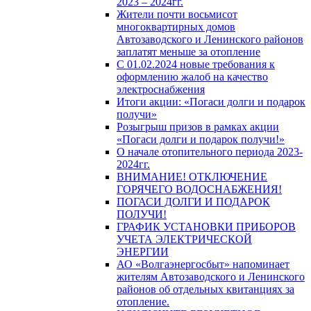
2023 – 2024гг.
Жители почти восьмисот
многоквартирных домов
Автозаводского и Ленинского районов
заплатят меньше за отопление
С 01.02.2024 новые требования к
оформлению жалоб на качество
электроснабжения
Итоги акции: «Погаси долги и подарок
получи»
Розыгрыш призов в рамках акции
«Погаси долги и подарок получи!»
О начале отопительного периода 2023-
2024гг.
ВНИМАНИЕ! ОТКЛЮЧЕНИЕ
ГОРЯЧЕГО ВОДОСНАБЖЕНИЯ!
ПОГАСИ ДОЛГИ И ПОДАРОК
ПОЛУЧИ!
ГРАФИК УСТАНОВКИ ПРИБОРОВ
УЧЕТА ЭЛЕКТРИЧЕСКОЙ
ЭНЕРГИИ
АО «Волгаэнергосбыт» напоминает
жителям Автозаводского и Ленинского
районов об отдельных квитанциях за
отопление.