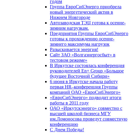
годом
Группа ЕвроСибЭнерго приобрела
новый энергетический актив в
Нижнем Новгороде
Автозаводская ТЭЦ готова к осенне-
зимним нагрузкам.
Предприятия Группы ЕвроСибЭнерго
готовы к прохождению осенне-
зимнего максимума нагрузок
Разыскивается энергия!
Сайт ЗАО «Волгаэнергосбыт» в
тестовом режиме»
В Иркутске состоялась конференция
руководителей En+ Group «Большое
будущее Восточной Сибири»
6 июня в Иркутске начала работу
первая HR–конференция Группы
компаний ОАО «ЕвроСибЭнерго»
«ЕвроСибЭнерго» подводит итоги
работы в 2011 году
ОАО «Иркутскэнерго» совместно с
высшей школой бизнеса МГУ
им.Ломоносова проведут совместную
конференцию
С Днем Победы!