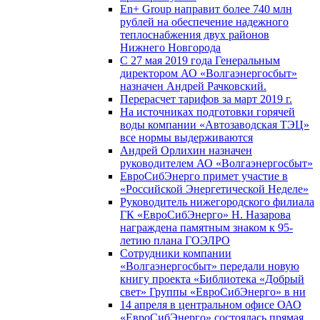
En+ Group направит более 740 млн
рублей на обеспечение надежного
теплоснабжения двух районов
Нижнего Новгорода
С 27 мая 2019 года Генеральным
директором АО «Волгаэнергосбыт»
назначен Андрей Рачковский.
Перерасчет тарифов за март 2019 г.
На источниках подготовки горячей
воды компании «Автозаводская ТЭЦ»
все нормы выдерживаются
Андрей Орлихин назначен
руководителем АО «Волгаэнергосбыт»
ЕвроСибЭнерго примет участие в
«Российской Энергетической Неделе»
Руководитель нижегородского филиала
ГК «ЕвроСибЭнерго» Н. Назарова
награждена памятным знаком к 95-
летию плана ГОЭЛРО
Сотрудники компании
«Волгаэнергосбыт» передали новую
книгу проекта «Библиотека «Добрый
свет» Группы «ЕвроСибЭнерго» в ни
14 апреля в центральном офисе ОАО
«ЕвроСибЭнерго» состоялась прямая