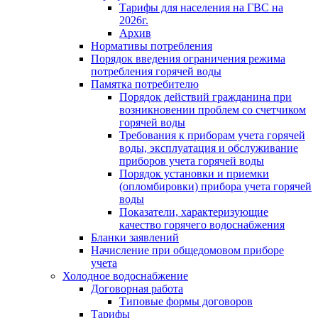
Тарифы для населения на ГВС на
2026г.
Архив
Нормативы потребления
Порядок введения ограничения режима
потребления горячей воды
Памятка потребителю
Порядок действий гражданина при
возникновении проблем со счетчиком
горячей воды
Требования к приборам учета горячей
воды, эксплуатация и обслуживание
приборов учета горячей воды
Порядок установки и приемки
(опломбировки) прибора учета горячей
воды
Показатели, характеризующие
качество горячего водоснабжения
Бланки заявлений
Начисление при общедомовом приборе
учета
Холодное водоснабжение
Договорная работа
Типовые формы договоров
Тарифы