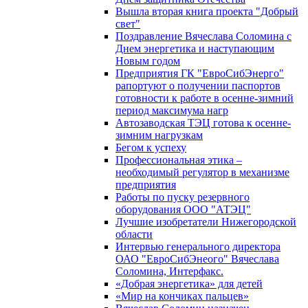
Вышла вторая книга проекта "Добрый
свет"
Поздравление Вячеслава Соломина с
Днем энергетика и наступающим
Новым годом
Предприятия ГК "ЕвроСибЭнерго"
рапортуют о получении паспортов
готовности к работе в осенне-зимний
период максимума нагр
Автозаводская ТЭЦ готова к осенне-
зимним нагрузкам
Бегом к успеху
Профессиональная этика –
необходимый регулятор в механизме
предприятия
Работы по пуску резервного
оборудования ООО "АТЭЦ"
Лучшие изобретатели Нижегородской
области
Интервью генерального директора
ОАО "ЕвроСибЭнеого" Вячеслава
Соломина, Интерфакс.
«Добрая энергетика» для детей
«Мир на кончиках пальцев»