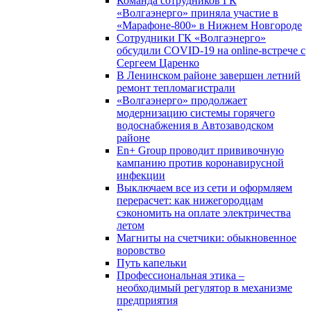
Команда сотрудников ГК
«Волгаэнерго» приняла участие в
«Марафоне-800» в Нижнем Новгороде
Сотрудники ГК «Волгаэнерго»
обсудили COVID-19 на online-встрече с
Сергеем Царенко
В Ленинском районе завершен летний
ремонт тепломагистрали
«Волгаэнерго» продолжает
модернизацию системы горячего
водоснабжения в Автозаводском
районе
En+ Group проводит прививочную
кампанию против коронавирусной
инфекции
Выключаем все из сети и оформляем
перерасчет: как нижегородцам
сэкономить на оплате электричества
летом
Магниты на счетчики: обыкновенное
воровство
Путь капельки
Профессиональная этика –
необходимый регулятор в механизме
предприятия