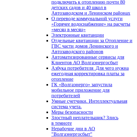
подключить к отоплению почти 80
детских садов и 40 школ в
Автозаводском и Ленинском районах
О переводе коммунальной услуги
«Горячее водоснабжение» на расчеты
«месяц в месяц»
Электронные квитанции
Отдельные квитанции за Отопление и
ГВС части домов Ленинского и
Автозаводского районов
Автоматизированные сервисы для
Клиентов АО Волгаэнергосбыт
Азбука потребителя_Для чего нужна
ежегодная корректировка платы за
отопление
ГК «Волгаэнерго» запустила
мобильное приложение для
потребителей
Умные счетчики. Интеллектуальная
система учета.
Меры безопасности
Злостный неплательщик? Злись
в темноте
Нерабочие дни в АО
"Волгаэнергосбыт"