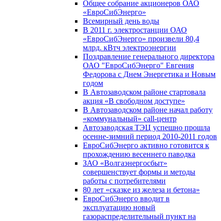
Общее собрание акционеров ОАО
«ЕвроСибЭнерго»
Всемирный день воды
В 2011 г. электростанции ОАО
«ЕвроСибЭнерго» произвели 80,4
млрд. кВтч электроэнергии
Поздравление генерального директора
ОАО "ЕвроСибЭнерго" Евгения
Федорова с Днем Энергетика и Новым
годом
В Автозаводском районе стартовала
акция «В свободном доступе»
В Автозаводском районе начал работу
«коммунальный» call-центр
Автозаводская ТЭЦ успешно прошла
осенне-зимний период 2010-2011 годов
ЕвроСибЭнерго активно готовится к
прохождению весеннего паводка
ЗАО «Волгаэнергосбыт»
совершенствует формы и методы
работы с потребителями
80 лет «сказке из железа и бетона»
ЕвроСибЭнерго вводит в
эксплуатацию новый
газораспределительный пункт на