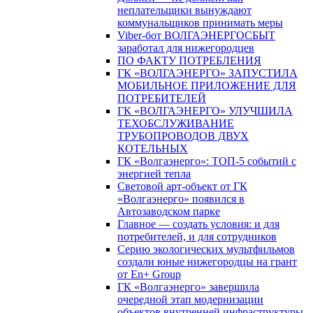
неплательщики вынуждают
коммунальщиков принимать меры
Viber-бот ВОЛГАЭНЕРГОСБЫТ
заработал для нижегородцев
ПО ФАКТУ ПОТРЕБЛЕНИЯ
ГК «ВОЛГАЭНЕРГО» ЗАПУСТИЛА
МОБИЛЬНОЕ ПРИЛОЖЕНИЕ ДЛЯ
ПОТРЕБИТЕЛЕЙ
ГК «ВОЛГАЭНЕРГО» УЛУЧШИЛА
ТЕХОБСЛУЖИВАНИЕ
ТРУБОПРОВОДОВ ДВУХ
КОТЕЛЬНЫХ
ГК «Волгаэнерго»: ТОП-5 событий с
энергией тепла
Световой арт-объект от ГК
«Волгаэнерго» появился в
Автозаводском парке
Главное — создать условия: и для
потребителей, и для сотрудников
Серию экологических мультфильмов
создали юные нижегородцы на грант
от En+ Group
ГК «Волгаэнерго» завершила
очередной этап модернизации
объектов внутренней инфраструктуры