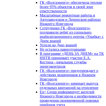
ГК «Волгаэнерго» обеспечила теплом
более 95% объектов в своей зоне
ответственности
Масштабные ремонтные работы в
Автозаводском и Ленинском районах
Нижнего Новгорода
Сотрудники ГК «Волгаэнерго»
поздравили ребят из социально-
реабилитационного центра «Улыбка» с
Днем знаний
Успели ко Дню знаний
Не остались равнодушными
В программе «ДЕНЬ ЗА ДНЕМ» на ТК
ННТВ принимает участие Е.А.
Костина - начальник службы
энергоконтроля
ГК «Волгаэнерго» предупреждает о
действиях мошенников в Нижнем
Новгороде
ГК «Волгаэнерго» начинает выпуск
отдельных квитанций на отопление
En+ Group информирует жителей
Нижнего Новгорода о необходимости
проведения своевременной поверки
приборов учета