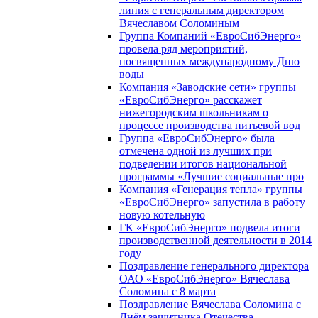
линия с генеральным директором
Вячеславом Соломиным
Группа Компаний «ЕвроСибЭнерго»
провела ряд мероприятий,
посвященных международному Дню
воды
Компания «Заводские сети» группы
«ЕвроСибЭнерго» расскажет
нижегородским школьникам о
процессе производства питьевой вод
Группа «ЕвроСибЭнерго» была
отмечена одной из лучших при
подведении итогов национальной
программы «Лучшие социальные про
Компания «Генерация тепла» группы
«ЕвроСибЭнерго» запустила в работу
новую котельную
ГК «ЕвроСибЭнерго» подвела итоги
производственной деятельности в 2014
году
Поздравление генерального директора
ОАО «ЕвроСибЭнерго» Вячеслава
Соломина с 8 марта
Поздравление Вячеслава Соломина с
Днём защитника Отечества