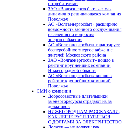
потребителями
ЗАО «Волгаэнергосбыт» - самая
динамично развивающаяся компания
Поволжья
АО «Волгаэнергосбыт» расширило
возможность заочного обслуживания
населения по вопросам
энергоснабжения
АО «Волгаэнергосбыт» гарантирует
бесперебойное энергоснабжение
жителей Московского района
ЗАО «Волгаэнергосбыт» вошло в
рейтинг крупнейших компаний
Нижегородской области
АО «Волгаэнергосбыт» вошло в
рейтинг крупнейших компаний
Поволжья
СМИ о компании
Добросовестные плательщики
за энергоресурсы страдают из-за
должников
НИЖЕГОРОДЦАМ РАССКАЗАЛИ,
КАК ЛЕГЧЕ РАСПЛАТИТЬСЯ
С ДОЛГАМИ ЗА ЭЛЕКТРИЧЕСТВО
Должен — не должен: как