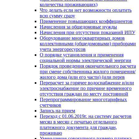
количества проживающих)
Что делать если нет возможности оплатить
всю сумму сразу
Применение повышающих коэффициентов
Начисления за общедомовые нужды
Начисления при отсутствии показаний ИПУ
Оборудование многоквартирных домов
коллективными (общедомовыми) приборами
учета энергоресурсов
О порядке установления и применения
социальной нормы электрической энергии
Порядок проведения окончательного расчета
при смене собственника жилого помещения/
жилого дома (или его части) (или перев
Перерасчет за горячее водоснабжение и/или
электроснабжение по причине временного
отсутствия граждан по месту постоянной
Перепрограммирование многотарифных
счетчиков
Запись на прием
Переход с 01.06.2019г. на систему расчетов
месяц в месяц с печатью отдельного
платежного документа для граждан,
проживаю
Уменьшение совокупного размера платежа