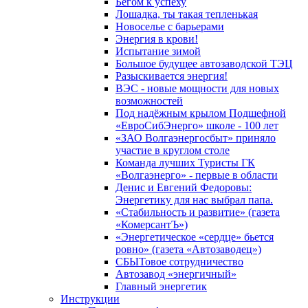
Бегом к успеху
Лошадка, ты такая тепленькая
Новоселье с барьерами
Энергия в крови!
Испытание зимой
Большое будущее автозаводской ТЭЦ
Разыскивается энергия!
ВЭС - новые мощности для новых
возможностей
Под надёжным крылом Подшефной
«ЕвроСибЭнерго» школе - 100 лет
«ЗАО Волгаэнергосбыт» приняло
участие в круглом столе
Команда лучших Туристы ГК
«Волгаэнерго» - первые в области
Денис и Евгений Федоровы:
Энергетику для нас выбрал папа.
«Стабильность и развитие» (газета
«КомерсантЪ»)
«Энергетическое «сердце» бьется
ровно» (газета «Автозаводец»)
СБЫТовое сотрудничество
Автозавод «энергичный»
Главный энергетик
Инструкции