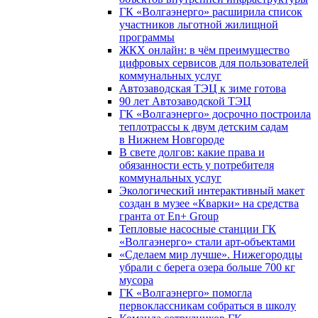
ГК «Волгаэнерго» расширила список
участников льготной жилищной
программы
ЖКХ онлайн: в чём преимущество
цифровых сервисов для пользователей
коммунальных услуг
Автозаводская ТЭЦ к зиме готова
90 лет Автозаводской ТЭЦ
ГК «Волгаэнерго» досрочно построила
теплотрассы к двум детским садам
в Нижнем Новгороде
В свете долгов: какие права и
обязанности есть у потребителя
коммунальных услуг
Экологический интерактивный макет
создан в музее «Кварки» на средства
гранта от En+ Group
Тепловые насосные станции ГК
«Волгаэнерго» стали арт-объектами
«Сделаем мир лучше». Нижегородцы
убрали с берега озера больше 700 кг
мусора
ГК «Волгаэнерго» помогла
первоклассникам собраться в школу