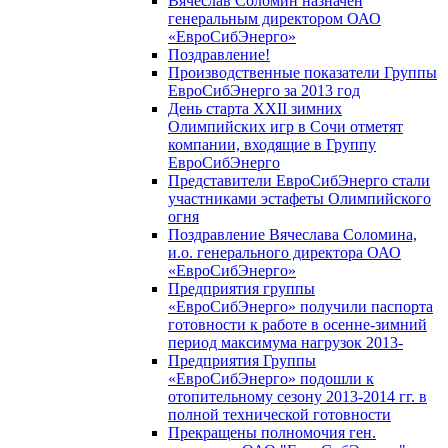
Вячеслав Соломин назначен
генеральным директором ОАО
«ЕвроСибЭнерго»
Поздравление!
Производственные показатели Группы
ЕвроСибЭнерго за 2013 год
День старта XXII зимних
Олимпийских игр в Сочи отметят
компании, входящие в Группу
ЕвроСибЭнерго
Представители ЕвроСибЭнерго стали
участниками эстафеты Олимпийского
огня
Поздравление Вячеслава Соломина,
и.о. генерального директора ОАО
«ЕвроСибЭнерго»
Предприятия группы
«ЕвроСибЭнерго» получили паспорта
готовности к работе в осенне-зимний
период максимума нагрузок 2013-
Предприятия Группы
«ЕвроСибЭнерго» подошли к
отопительному сезону 2013-2014 гг. в
полной технической готовности
Прекращены полномочия ген.