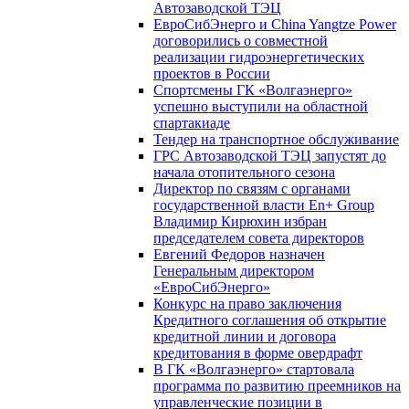
Автозаводской ТЭЦ
ЕвроСибЭнерго и China Yangtze Power
договорились о совместной
реализации гидроэнергетических
проектов в России
Спортсмены ГК «Волгаэнерго»
успешно выступили на областной
спартакиаде
Тендер на транспортное обслуживание
ГРС Автозаводской ТЭЦ запустят до
начала отопительного сезона
Директор по связям с органами
государственной власти En+ Group
Владимир Кирюхин избран
председателем совета директоров
Евгений Федоров назначен
Генеральным директором
«ЕвроСибЭнерго»
Конкурс на право заключения
Кредитного соглашения об открытие
кредитной линии и договора
кредитования в форме овердрафт
В ГК «Волгаэнерго» стартовала
программа по развитию преемников на
управленческие позиции в